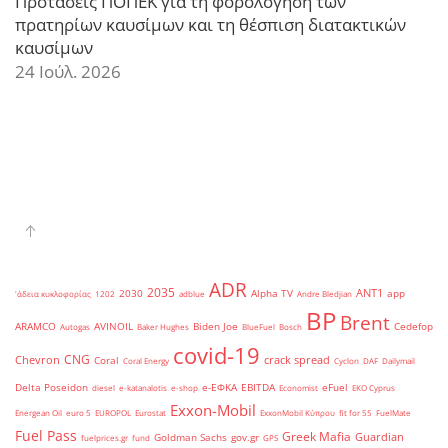
Προτάσεις ΠΟΠΕΚ για τη φορολόγηση των
πρατηρίων καυσίμων και τη θέσπιση διατακτικών
καυσίμων
24 Ιούλ. 2026
ADR
2035
ANT1
2030
Alpha TV
app
'άδεια κυκλοφορίας
1202
adblue
Andre Bledjian
BP
Brent
ARAMCO
AVINOIL
Biden Joe
Cedefop
Autogas
Baker Hughes
BlueFuel
Bosch
covid-19
CNG
Chevron
crack spread
Coral
Coral Energy
Cyclon
DAF
Dailymail
Delta Poseidon
e-ΕΦΚΑ
EBITDA
eFuel
diesel
e-katanalotis
e-shop
Economist
EKO Cyprus
Exxon-Mobil
Energean Oil
euro 5
EUROPOL
Eurostat
ExxonMobil Κύπρου
fit for 55
FuelMate
Fuel Pass
Greek Mafia
Guardian
Goldman Sachs
gov.gr
fuelprices.gr
fund
GPS