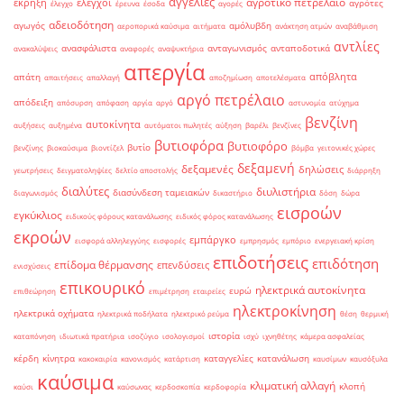
αγγελίες
αγροτικό πετρέλαιο
έκρηξη
έλεγχοι
αγρότες
έλεγχο
έρευνα
έσοδα
αγορές
αδειοδότηση
αγωγός
αμόλυβδη
αεροπορικά καύσιμα
αιτήματα
ανάκτηση ατμών
αναβάθμιση
αντλίες
ανασφάλιστα
ανταγωνισμός
ανταποδοτικά
ανακαλύψεις
αναφορές
αναψυκτήρια
απεργία
απόβλητα
απάτη
απαιτήσεις
απαλλαγή
αποζημίωση
αποτελέσματα
αργό πετρέλαιο
απόδειξη
απόσυρση
απόφαση
αργία
αργό
αστυνομία
ατύχημα
βενζίνη
αυτοκίνητα
αυξήσεις
αυξημένα
αυτόματοι πωλητές
αύξηση
βαρέλι
βενζίνες
βυτιοφόρα
βυτιοφόρο
βυτίο
βενζίνης
βιοκαύσιμα
βιοντίζελ
βόμβα
γειτονικές χώρες
δεξαμενή
δεξαμενές
δηλώσεις
γεωτρήσεις
δειγματοληψίες
δελτίο αποστολής
διάρρηξη
διαλύτες
διυλιστήρια
διασύνδεση ταμειακών
διαγωνισμός
δικαστήριο
δόση
δώρα
εισροών
εγκύκλιος
ειδικούς φόρους κατανάλωσης
ειδικός φόρος κατανάλωσης
εκροών
εμπάργκο
εισφορά αλληλεγγύης
εισφορές
εμπρησμός
εμπόριο
ενεργειακή κρίση
επιδοτήσεις
επιδότηση
επίδομα θέρμανσης
επενδύσεις
ενισχύσεις
επικουρικό
ηλεκτρικά αυτοκίνητα
ευρώ
επιθεώρηση
επιμέτρηση
εταιρείες
ηλεκτροκίνηση
ηλεκτρικά οχήματα
ηλεκτρικά ποδήλατα
ηλεκτρικό ρεύμα
θέση
θερμική
ιστορία
καταπόνηση
ιδιωτικά πρατήρια
ισοζύγιο
ισολογισμοί
ισχύ
ιχνηθέτης
κάμερα ασφαλείας
κέρδη
κίνητρα
καταγγελίες
κατανάλωση
κακοκαιρία
κανονισμός
κατάρτιση
καυσίμων
καυσόξυλα
καύσιμα
κλιματική αλλαγή
κλοπή
καύσι
καύσωνας
κερδοσκοπία
κερδοφορία