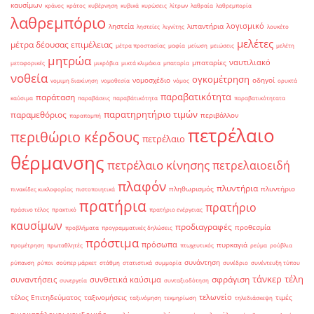
καυσίμων
κράνος
κράτος
κυβέρνηση
κυβικά
κυρώσεις
λίτρων
λαθραία
λαθρεμπορία
λαθρεμπόριο
λογισμικό
ληστεία
λιπαντήρια
ληστείες
λιγνίτης
λουκέτο
μελέτες
μέτρα δέουσας επιμέλειας
μέτρα προστασίας
μαφία
μείωση
μειώσεις
μελέτη
μητρώα
ναυτιλιακό
μπαταρίες
μεταφορικές
μικρόβια
μικτά κλιμάκια
μπαταρία
νοθεία
ογκομέτρηση
νομοσχέδιο
οδηγοί
νομιμη διακίνηση
νομοθεσία
νόμος
ορυκτά
παραβατικότητα
παράταση
καύσιμα
παραβάσεις
παραβάτικότητα
παραβατικότητατα
παρατηρητήριο τιμών
παραμεθόριος
περιβάλλον
παραπομπή
πετρέλαιο
περιθώριο κέρδους
πετρέλαιο
θέρμανσης
πετρέλαιο κίνησης
πετρελαιοειδή
πλαφόν
πλυντήρια
πληθωρισμός
πλυντήριο
πινακίδες κυκλοφορίας
πιστοποιητικά
πρατήρια
πρατήριο
πράσινο τέλος
πρακτικό
πρατήριο ενέργειας
καυσίμων
προδιαγραφές
προθεσμία
προβλήματα
προγραμματικές δηλώσεις
πρόστιμα
πρόσωπα
πυρκαγιά
προμέτρηση
πρωταθλητές
πτωχευτικός
ρεύμα
ρούβλια
συνάντηση
ρύπανση
ρύποι
σούπερ μάρκετ
στάθμη
στατιστικά
συμμορία
συνέδριο
συνέντευξη τύπου
τάνκερ
τέλη
σφράγιση
συναντήσεις
συνθετικά καύσιμα
συνεργεία
συνταξιοδότηση
τελωνείο
τέλος Επιτηδεύματος
ταξινομήσεις
τιμές
ταξινόμηση
τεκμηρίωση
τηλεδιάσκεψη