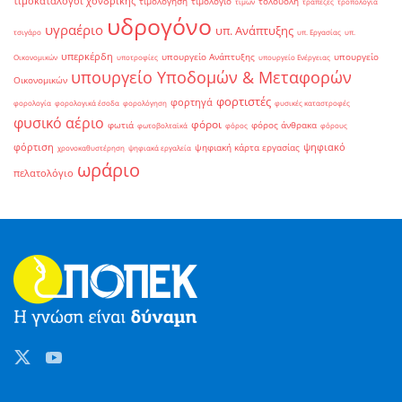
τιμοκατάλογοι χονδρικής
τιμολόγηση
τιμολόγιο
τολουόλη
τιμών
τράπεζες
τροπολογία
υδρογόνο
υγραέριο
υπ. Ανάπτυξης
τσιγάρο
υπ. Εργασίας
υπ.
υπερκέρδη
υπουργείο Ανάπτυξης
υπουργείο
Οικονομικών
υποτροφίες
υπουργείο Ενέργειας
υπουργείο Υποδομών & Μεταφορών
Οικονομικών
φορτιστές
φορτηγά
φορολογία
φορολογικά έσοδα
φορολόγηση
φυσικές καταστροφές
φυσικό αέριο
φόροι
φωτιά
φόρος άνθρακα
φωτοβολταϊκά
φόρος
φόρους
φόρτιση
ψηφιακό
ψηφιακή κάρτα εργασίας
χρονοκαθυστέρηση
ψηφιακά εργαλεία
ωράριο
πελατολόγιο