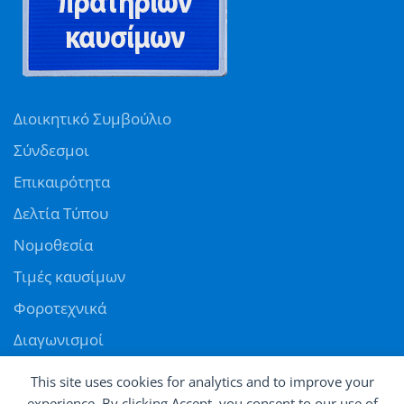
Διοικητικό Συμβούλιο
Σύνδεσμοι
Επικαιρότητα
Δελτία Τύπου
Νομοθεσία
Τιμές καυσίμων
Φοροτεχνικά
Διαγωνισμοί
Αγγελίες
This site uses cookies for analytics and to improve your
Θέσεις εργασίας
experience. By clicking Accept, you consent to our use of