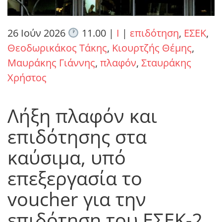
26 Ιούν 2026
11.00
|
I
|
επιδότηση
,
ΕΣΕΚ
,
Θεοδωρικάκος Τάκης
,
Κιουρτζής Θέμης
,
Μαυράκης Γιάννης
,
πλαφόν
,
Σταυράκης
Χρήστος
Λήξη πλαφόν και
επιδότησης στα
καύσιμα, υπό
επεξεργασία το
voucher για την
επιδότηση του ΕΣΕΚ-2