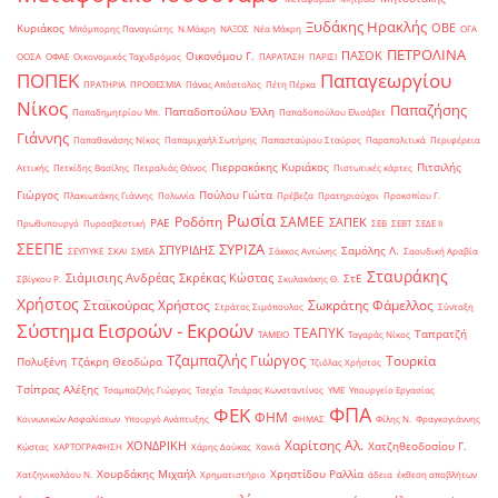
Ξυδάκης Ηρακλής
ΟΒΕ
Κυριάκος
Μπόμπορης Παναγιώτης
Ν.Μάκρη
ΝΑΞΟΣ
Νέα Μάκρη
ΟΓΑ
ΠΕΤΡΟΛΙΝΑ
ΠΑΣΟΚ
Οικονόμου Γ.
ΟΟΣΑ
ΟΦΑΕ
Οικονομικός Ταχυδρόμος
ΠΑΡΑΤΑΣΗ
ΠΑΡΙΣΙ
ΠΟΠΕΚ
Παπαγεωργίου
ΠΡΑΤΗΡΙΑ
ΠΡΟΘΕΣΜΙΑ
Πάνας Απόστολος
Πέτη Πέρκα
Νίκος
Παπαζήσης
Παπαδοπούλου Έλλη
Παπαδημητρίου Μπ.
Παπαδοπούλου Ελισάβετ
Γιάννης
Παπαθανάσης Νίκος
Παπαμιχαήλ Σωτήρης
Παπασταύρου Σταύρος
Παραπολιτικά
Περιφέρεια
Πιερρακάκης Κυριάκος
Πιτσιλής
Αττικής
Πετκίδης Βασίλης
Πετραλιάς Θάνος
Πιστωτικές κάρτες
Γιώργος
Πούλου Γιώτα
Πλακιωτάκης Γιάννης
Πολωνία
Πρέβεζα
Πρατηριούχοι
Προκοπίου Γ.
Ρωσία
Ροδόπη
ΣΑΜΕΕ
ΣΑΠΕΚ
ΡΑΕ
Πρωθυπουργό
Πυροσβεστική
ΣΕΒ
ΣΕΒΤ
ΣΕΔΕ ΙΙ
ΣΕΕΠΕ
ΣΥΡΙΖΑ
ΣΠΥΡΙΔΗΣ
Σαμόλης Λ.
ΣΕΥΠΥΚΕ
ΣΚΑΙ
ΣΜΕΑ
Σάκκος Αντώνης
Σαουδική Αραβία
Σταυράκης
Σιάμισιης Ανδρέας
Σκρέκας Κώστας
ΣτΕ
Σβίγκου Ρ.
Σκυλακάκης Θ.
Χρήστος
Σταϊκούρας Χρήστος
Σωκράτης Φάμελλος
Στράτος Σιμόπουλος
Σύνταξη
Σύστημα Εισροών - Εκροών
ΤΕΑΠΥΚ
Ταπρατζή
ΤΑΜΕΙΟ
Ταγαράς Νίκος
Τζαμπαζλής Γιώργος
Τουρκία
Πολυξένη
Τζάκρη Θεοδώρα
Τζιόλας Χρήστος
Τσίπρας Αλέξης
Τσαμπαζλής Γιώργος
Τσεχία
Τσιάρας Κωνσταντίνος
ΥΜΕ
Υπουργείο Εργασίας
ΦΠΑ
ΦΕΚ
ΦΗΜ
Κοινωνικών Ασφαλίσεων
Υπουργό Ανάπτυξης
ΦΗΜΑΣ
Φίλης Ν.
Φραγκογιάννης
Χαρίτσης Αλ.
ΧΟΝΔΡΙΚΗ
Χατζηθεοδοσίου Γ.
Κώστας
ΧΑΡΤΟΓΡΑΦΗΣΗ
Χάρης Δούκας
Χανιά
Χουρδάκης Μιχαήλ
Χρηστίδου Ραλλία
Χατζηνικολάου Ν.
Χρηματιστήριο
άδεια
έκθεση αποβλήτων