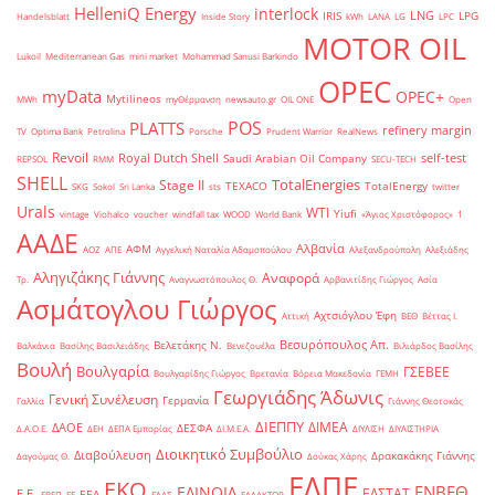
HelleniQ Energy
interlock
LNG
IRIS
LPG
Handelsblatt
Inside Story
kWh
LANA
LG
LPC
MOTOR OIL
Lukoil
Mediterranean Gas
mini market
Mohammad Sanusi Barkindo
OPEC
myData
OPEC+
Mytilineos
MWh
myΘέρμανση
newsauto.gr
OIL ONE
Open
POS
PLATTS
refinery margin
TV
Optima Bank
Petrolina
Porsche
Prudent Warrior
RealNews
Revoil
Royal Dutch Shell
self-test
Saudi Arabian Oil Company
REPSOL
RMM
SECU-TECH
SHELL
TotalEnergies
Stage II
TEXACO
TotalEnergy
SKG
Sokol
Sri Lanka
sts
twitter
Urals
WTI
Yiufi
vintage
Viohalco
voucher
windfall tax
WOOD
World Bank
«Άγιος Χριστόφορος»
΄1
ΑΑΔΕ
Αλβανία
ΑΦΜ
ΑΟΖ
ΑΠΕ
Αγγελική Ναταλία Αδαμοπούλου
Αλεξανδρούπολη
Αλεξιάδης
Αληγιζάκης Γιάννης
Αναφορά
Τρ.
Αναγνωστόπουλος Θ.
Αρβανιτίδης Γιώργος
Ασία
Ασμάτογλου Γιώργος
Αχτσιόγλου Έφη
Αττική
ΒΕΘ
Βέττας Ι.
Βεσυρόπουλος Απ.
Βελετάκης Ν.
Βαλκάνια
Βασίλης Βασιλειάδης
Βενεζουέλα
Βιλιάρδος Βασίλης
Βουλή
Βουλγαρία
ΓΣΕΒΕΕ
Βουλγαρίδης Γιώργος
Βρετανία
Βόρεια Μακεδονία
ΓΕΜΗ
Γεωργιάδης Άδωνις
Γενική Συνέλευση
Γερμανία
Γαλλία
Γιάννης Θεοτοκάς
ΔΙΕΠΠΥ
ΔΙΜΕΑ
ΔΑΟΕ
ΔΕΣΦΑ
Δ.Α.Ο.Ε.
ΔΕΗ
ΔΕΠΑ Εμπορίας
ΔΙ.Μ.Ε.Α.
ΔΙΥΛΙΣΗ
ΔΙΥΛΙΣΤΗΡΙΑ
Διοικητικό Συμβούλιο
Διαβούλευση
Δρακακάκης Γιάννης
Δαγούμας Θ.
Δούκας Χάρης
ΕΛΠΕ
ΕΚΟ
ΕΝΒΕΘ
ΕΛΙΝΟΙΛ
ΕΛΣΤΑΤ
Ε.Ε.
ΕΕΑ
ΕΒΕΠ
ΕΕ
ΕΛΑΣ
ΕΛΛΑΚΤΩΡ