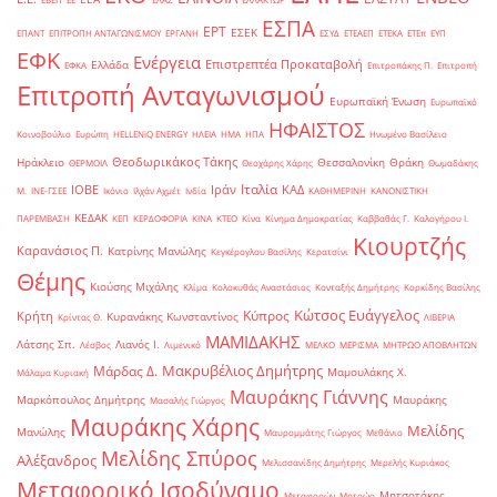
ΕΣΠΑ
ΕΡΤ
ΕΣΕΚ
ΕΠΑΝΤ
ΕΠΙΤΡΟΠΗ ΑΝΤΑΓΩΝΙΣΜΟΥ
ΕΡΓΑΝΗ
ΕΣΥΔ
ΕΤΕΑΕΠ
ΕΤΕΚΑ
ΕΤΕπ
ΕΥΠ
ΕΦΚ
Ενέργεια
Επιστρεπτέα Προκαταβολή
Ελλάδα
ΕΦΚΑ
Επιτροπάκης Π.
Επιτροπή
Επιτροπή Ανταγωνισμού
Ευρωπαϊκή Ένωση
Ευρωπαϊκό
ΗΦΑΙΣΤΟΣ
Κοινοβούλιο
Ευρώπη
ΗELLENiQ ENERGY
ΗΛΕΙΑ
ΗΜΑ
ΗΠΑ
Ηνωμένο Βασίλειο
Θεοδωρικάκος Τάκης
Ηράκλειο
Θεσσαλονίκη
Θράκη
ΘΕΡΜΟΙΛ
Θεοχάρης Χάρης
Θωμαδάκης
Ιταλία
ΙΟΒΕ
Ιράν
ΚΑΔ
Μ.
ΙΝΕ-ΓΣΕΕ
Ικόνιο
Ιλχάν Αχμέτ
Ινδία
ΚΑΘΗΜΕΡΙΝΗ
ΚΑΝΟΝΙΣΤΙΚΗ
ΚΕΔΑΚ
ΠΑΡΕΜΒΑΣΗ
ΚΕΠ
ΚΕΡΔΟΦΟΡΙΑ
ΚΙΝΑ
ΚΤΕΟ
Κίνα
Κίνημα Δημοκρατίας
Καββαθάς Γ.
Καλογήρου Ι.
Κιουρτζής
Καρανάσιος Π.
Κατρίνης Μανώλης
Κεγκέρογλου Βασίλης
Κερατσίνι
Θέμης
Κιούσης Μιχάλης
Κλίμα
Κολοκυθάς Αναστάσιος
Κονταξής Δημήτρης
Κορκίδης Βασίλης
Κώτσος Ευάγγελος
Κύπρος
Κρήτη
Κυρανάκης Κωνσταντίνος
Κρίντας Θ.
ΛΙΒΕΡΙΑ
ΜΑΜΙΔΑΚΗΣ
Λάτσης Σπ.
Λιανός Ι.
Λέσβος
Λιμενικό
ΜΕΛΚΟ
ΜΕΡΙΣΜΑ
ΜΗΤΡΩΟ ΑΠΟΒΛΗΤΩΝ
Μακρυβέλιος Δημήτρης
Μάρδας Δ.
Μαμουλάκης Χ.
Μάλαμα Κυριακή
Μαυράκης Γιάννης
Μαρκόπουλος Δημήτρης
Μαυράκης
Μασαλής Γιώργος
Μαυράκης Χάρης
Μελίδης
Μανώλης
Μαυρομμάτης Γιώργος
Μεθάνιο
Μελίδης Σπύρος
Αλέξανδρος
Μελισσανίδης Δημήτρης
Μερελής Κυριάκος
Μεταφορικό Ισοδύναμο
Μητσοτάκης
Μεταφορών
Μητρώο