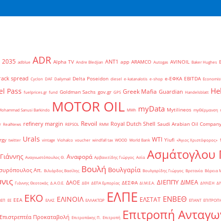
ADR
2035
ANT1
Alpha TV
app
ARAMCO
AVINOIL
adblue
Andre Bledjian
Autogas
Baker Hughes
rack spread
Delta Poseidon
e-ΕΦΚΑ
EBITDA
Cyclon
DAF
Dailymail
diesel
e-katanalotis
e-shop
Economis
He
el Pass
Greek Mafia
Guardian
Goldman Sachs
gov.gr
fuelprices.gr
fund
GPS
Handelsblatt
MOTOR OIL
myData
Mytilineos
Mohammad Sanusi Barkindo
MWh
myΘέρμανση
Revoil
refinery margin
Royal Dutch Shell
Saudi Arabian Oil Compan
r
RealNews
REPSOL
RMM
Urals
WTI
rgy
Yiufi
twitter
vintage
Viohalco
voucher
windfall tax
WOOD
World Bank
«Άγιος Χριστόφορος»
΄
Ασμάτογλου 
 Γιάννης
Αναφορά
Αναγνωστόπουλος Θ.
Αρβανιτίδης Γιώργος
Ασία
Βουλή
Βουλγαρία
συρόπουλος Απ.
Βιλιάρδος Βασίλης
Βουλγαρίδης Γιώργος
Βρετανία
Βόρεια 
νις
ΔΙΕΠΠΥ
ΔΙΜΕΑ
ΔΑΟΕ
ΔΕΣΦΑ
Γιάννης Θεοτοκάς
Δ.Α.Ο.Ε.
ΔΕΗ
ΔΕΠΑ Εμπορίας
ΔΙ.Μ.Ε.Α.
ΔΙΥΛΙΣΗ
ΔΙ
ΕΛΠΕ
ΕΚΟ
ΕΝΒΕΘ
ΕΛΙΝΟΙΛ
ΕΛΣΤΑΤ
ΕΕΑ
ΒΕΠ
ΕΕ
ΕΛΑΣ
ΕΛΛΑΚΤΩΡ
ΕΠΑΝΤ
ΕΠΙΤΡΟΠ
Επιτροπή Ανταγω
Επιστρεπτέα Προκαταβολή
Επιτροπάκης Π.
Επιτροπή