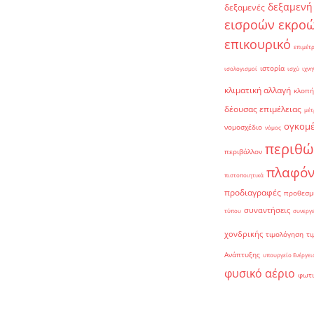
δεξαμενή
δεξαμενές
εισροών εκρο
επικουρικό
επιμέτ
ιστορία
ισολογισμοί
ισχύ
ιχνη
κλιματική αλλαγή
κλοπή
δέουσας επιμέλειας
μέτ
ογκομ
νομοσχέδιο
νόμος
περιθώ
περιβάλλον
πλαφό
πιστοποιητικά
προδιαγραφές
προθεσμ
συναντήσεις
τύπου
συνεργ
χονδρικής
τιμολόγηση
τι
Ανάπτυξης
υπουργείο Ενέργει
φυσικό αέριο
φωτ