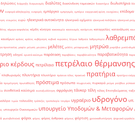
διαλύτες
διυλιστήρια
δηλώσεις
διασύνδεση ταμειακών
διάρρηξη
διαγωνισμός
δικαστήριο
δό
ών
επίδομα
εμπάργκο
εισφορά αλληλεγγύης
εισφορές
εμπρησμός
εμπόριο
ενεργειακή κρίση
ενισχύσεις
ηλεκτρικά αυτοκίνητα
ευρώ
ηλεκτρικά οχήματα
ρηση
εταιρείες
ηλεκτρικά ποδήλατα
ηλεκτρικό ρεύ
κέρδη
κίνητρα
καταγγελίες
κατανάλωση
θέτης
κάμερα ασφαλείας
κακοκαιρία
κανονισμός
κατάρτιση
καυ
λαθρεμπ
 καυσίμων
κράνος
κράτος
κυβέρνηση
κυβικά
κυρώσεις
λίτρων
λαθραία
λαθρεμπορία
μητρώα
μελέτες
ρα προστασίας
μαφία
μείωση
μειώσεις
μελέτη
μεταφορικές
μικρόβια
μικτά κλιμά
έτρηση
παραβατικότητα
παράταση
οδηγοί
ορυκτά καύσιμα
παραβάσεις
παραβάτικότητα
παρα
πετρέλαιο θέρμανσης
ριο κέρδους
πετρέλαιο
πρατήρια
ν
πλυντήρια
πληθωρισμός
πλυντήριο
πράσινο τέλος
πρακτικό
πρατήριο ενέργ
πρόστιμα
πρόσωπα
ία
πυρκαγιά
προμέτρηση
πρωταθλητές
πτωχευτικός
ρεύμα
ρούβλια
ρύπανσ
τάνκερ
τέλη
σφράγιση
συνθετικά καύσιμα
τέλος Επιτηδεύματος
ταξι
εία
συνταξιοδότηση
υδρογόνο
υγραέριο
υπ.
μολόγιο
τολουόλη
τιμών
τράπεζες
τροπολογία
τσιγάρο
υπουργείο Υποδομών & Μεταφορών
υπουργείο Οικονομικών
ας
φόροι
φόρτιση
ιά
φόρος άνθρακα
φωτοβολταϊκά
φόρος
φόρους
χρονοκαθυστέρηση
ψηφιακά εργαλεία