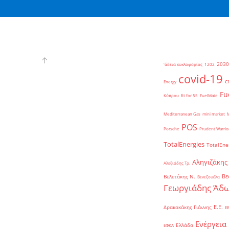
2030
'άδεια κυκλοφορίας
1202
covid-19
c
Energy
Fu
Κύπρου
fit for 55
FuelMate
Mediterranean Gas
mini market
POS
Porsche
Prudent Warrio
TotalEnergies
TotalEne
Αληγιζάκης
Αλεξιάδης Τρ.
Βε
Βελετάκης Ν.
Βενεζουέλα
Γεωργιάδης Άδω
Ε.Ε.
Δρακακάκης Γιάννης
Ε
Ενέργεια
Ελλάδα
ΕΦΚΑ