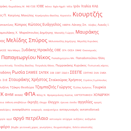
Ιταλία
ΙΟΒΕ
Ιράν
ΚΑΔ
Θράκη
Θωμαδάκης Μ.
ΙΝΕ-ΓΣΕΕ
Ικόνιο
Ιλχάν Αχμέτ
Ινδία
Κιουρτζής
ς Π.
Κατρίνης Μανώλης
Κεγκέρογλου Βασίλης
Κερατσίνι
Κώτσος Ευάγγελος
Κύπρος
σταντίνος
Λάτσης Σπ.
Λιανός Ι.
ΛΙΒΕΡΙΑ
Λέσβος
Μαυράκης
αμουλάκης Χ.
Μαρκόπουλος Δημήτρης
Μασαλής Γιώργος
Μελίδης Σπύρος
ρος
Μελισσανίδης Δημήτρης
Μερελής Κυριάκος
Ξυδάκης Ηρακλής
ΟΒΕ
ΝΑΞΟΣ
Νέα Μάκρη
ΟΓΑ
ΟΟΣΑ
ΟΦΑΕ
Οικονομικός
Παπαγεωργίου Νίκος
Παπαδοπούλου Έλλη
Παπαδημητρίου Μπ.
Πιερρακάκης Κυριάκος
εια Αττικής
Πετκίδης Βασίλης
Πετραλιάς Θάνος
Πιστωτικές κάρτες
Ρωσία
ΣΕΕΠΕ
Ροδόπη
ΣΑΜΕΕ
ΣΑΠΕΚ
ΣΕΒ
ΣΕΒΤ
ΣΕΔΕ ΙΙ
ΣΕΥΠΥΚΕ
ΣΚΑΙ
ΣΜΕΑ
Σταυράκης Χρήστος
Σταϊκούρας Χρήστος
ΣτΕ
Θ.
Στράτος Σιμόπουλος
Τζαμπαζλής Γιώργος
Τουρκία
λυξένη
Τζάκρη Θεοδώρα
Τζιόλας Χρήστος
ΦΠΑ
ΕΚ
ΦΗΜ
ΧΟΝΔΡΙΚΗ
ΦΗΜΑΣ
Φίλης Ν.
Φραγκογιάννης Κώστας
ΧΑΡΤΟΓΡΑΦΗΣΗ
αγγελίες
έκρηξη
έλεγχοι
δεια
έκθεση αποβλήτων
έλεγχο
έρευνα
έσοδα
αγορές
ανασφάλιστα
ανταγωνισμός
ανταποδοτικά
ακαλύψεις
αναφορές
αναψυκτήρια
αργό πετρέλαιο
αργία
αργό
αστυνομία
ατύχημα
αυξήσεις
αυξημένα
οφόρο
βόμβα
γειτονικές χώρες
γεωτρήσεις
δειγματοληψίες
δελτίο αποστολής