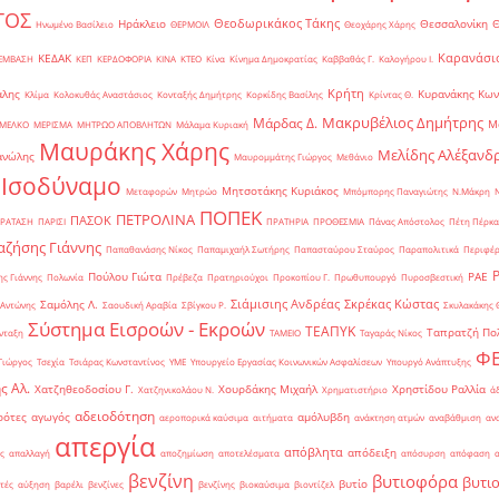
ΤΟΣ
Θεοδωρικάκος Τάκης
Ηράκλειο
Θεσσαλονίκη
Ηνωμένο Βασίλειο
ΘΕΡΜΟΙΛ
Θεοχάρης Χάρης
Καρανάσιο
ΚΕΔΑΚ
ΡΕΜΒΑΣΗ
ΚΕΠ
ΚΕΡΔΟΦΟΡΙΑ
ΚΙΝΑ
ΚΤΕΟ
Κίνα
Κίνημα Δημοκρατίας
Καββαθάς Γ.
Καλογήρου Ι.
Κρήτη
άλης
Κυρανάκης Κων
Κλίμα
Κολοκυθάς Αναστάσιος
Κονταξής Δημήτρης
Κορκίδης Βασίλης
Κρίντας Θ.
Μακρυβέλιος Δημήτρης
Μάρδας Δ.
Μ
ΜΕΛΚΟ
ΜΕΡΙΣΜΑ
ΜΗΤΡΩΟ ΑΠΟΒΛΗΤΩΝ
Μάλαμα Κυριακή
Μαυράκης Χάρης
Μελίδης Αλέξανδ
ανώλης
Μαυρομμάτης Γιώργος
Μεθάνιο
 Ισοδύναμο
Μητσοτάκης Κυριάκος
Μεταφορών
Μητρώο
Μπόμπορης Παναγιώτης
Ν.Μάκρη
ΠΟΠΕΚ
ΠΕΤΡΟΛΙΝΑ
ΠΑΣΟΚ
ΡΑΤΑΣΗ
ΠΑΡΙΣΙ
ΠΡΑΤΗΡΙΑ
ΠΡΟΘΕΣΜΙΑ
Πάνας Απόστολος
Πέτη Πέρκα
ζήσης Γιάννης
Παπαθανάσης Νίκος
Παπαμιχαήλ Σωτήρης
Παπασταύρου Σταύρος
Παραπολιτικά
Περιφέρ
Πούλου Γιώτα
ΡΑΕ
ς Γιάννης
Πολωνία
Πρέβεζα
Πρατηριούχοι
Προκοπίου Γ.
Πρωθυπουργό
Πυροσβεστική
Σιάμισιης Ανδρέας
Σκρέκας Κώστας
Σαμόλης Λ.
 Αντώνης
Σαουδική Αραβία
Σβίγκου Ρ.
Σκυλακάκης 
Σύστημα Εισροών - Εκροών
ΤΕΑΠΥΚ
Ταπρατζή Πο
νταξη
ΤΑΜΕΙΟ
Ταγαράς Νίκος
Φ
Γιώργος
Τσεχία
Τσιάρας Κωνσταντίνος
ΥΜΕ
Υπουργείο Εργασίας Κοινωνικών Ασφαλίσεων
Υπουργό Ανάπτυξης
ς Αλ.
Χατζηθεοδοσίου Γ.
Χουρδάκης Μιχαήλ
Χρηστίδου Ραλλία
Χατζηνικολάου Ν.
Χρηματιστήριο
ά
αδειοδότηση
ρότες
αγωγός
αμόλυβδη
αεροπορικά καύσιμα
αιτήματα
ανάκτηση ατμών
αναβάθμιση
αν
απεργία
απόβλητα
απόδειξη
ς
απαλλαγή
αποζημίωση
αποτελέσματα
απόσυρση
απόφαση
βενζίνη
βυτιοφόρα
βυτι
βυτίο
τές
αύξηση
βαρέλι
βενζίνες
βενζίνης
βιοκαύσιμα
βιοντίζελ