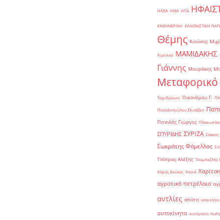
ΗΦΑΙΣ
ΗΛΕΙΑ
ΗΜΑ
ΗΠΑ
ΚΑΘΗΜΕΡΙΝΗ
ΚΑΝΟΝΙΣΤΙΚΗ ΠΑ
Θέμης
Κιούσης Μιχ
ΜΑΜΙΔΑΚΗΣ
Λιμενικό
Γιάννης
Μαυράκης Μ
Μεταφορικό
Οικονόμου Γ.
Ταχυδρόμος
ΠΑ
Παπα
Παπαδοπούλου Ελισάβετ
Πιτσιλής Γιώργος
Πλακιωτάκη
ΣΥΡΙΖΑ
ΣΠΥΡΙΔΗΣ
Σάκκος
Σωκράτης Φάμελλος
Σύ
Τσίπρας Αλέξης
Τσαμπαζλής 
Χαρίτση
Χάρης Δούκας
Χανιά
αγροτικό πετρέλαιο
αγ
αντλίες
απάτη
απαιτήσει
αυτοκίνητα
αυτόματοι πωλη