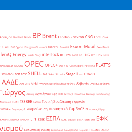
BP
Brent
CNG
Chevron
Biden Joe
Cedefop
Coral
BlueFuel
Bosch
Coral
Exxon-Mobil
eFuel
t
EKO Cyprus
Energean Oil
euro 5
EUROPOL
Eurostat
ExxonMobil
lleniQ Energy
interlock
LNG
IRIS
LPG
Inside Story
kWh
LANA
LG
LPC
Lukoil
OPEC
PLATTS
OPEC+
newsauto.gr
OIL ONE
Open TV
Optima Bank
Petrolina
SHELL
Stage II
self-test
y
TEXACO
SECU-TECH
SKG
Sokol
Sri Lanka
sts
ΑΑΔΕ
Αλβανία
ΑΦΜ
1
ΑΟΖ
ΑΠΕ
Αγγελική Ναταλία Αδαμοπούλου
Αλεξανδρούπολη
Γιώργος
Αχτσιόγλου Έφη
Αττική
ΒΕΘ
Βέττας Ι.
Βαλκάνια
Βασίλης Βασιλειάδης
Γενική Συνέλευση
ΓΣΕΒΕΕ
Γερμανία
Μακεδονία
ΓΕΜΗ
Γαλλία
Διοικητικό Συμβούλιο
Διαβούλευση
ΥΛΙΣΤΗΡΙΑ
Δαγούμας Θ.
Δούκας Χάρης
ΕΦΚ
ΕΣΠΑ
ΕΡΤ
ΕΣΕΚ
Η ΑΝΤΑΓΩΝΙΣΜΟΥ
ΕΡΓΑΝΗ
ΕΣΥΔ
ΕΤΕΑΕΠ
ΕΤΕΚΑ
ΕΤΕπ
ΕΥΠ
νισμού
Ευρωπαϊκή Ένωση
Ευρωπαϊκό Κοινοβούλιο
Ευρώπη
ΗELLENiQ ENERGY