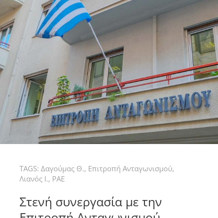
TAGS:
Δαγούμας Θ.
,
Επιτροπή Ανταγωνισμού
,
Λιανός Ι.
,
ΡΑΕ
Στενή συνεργασία με την
Επιτροπή Ανταγωνισμού