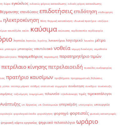
εγκύκλιος
ση
δώρα
ειδικούς φόρους κατανάλωσης
ειδικός φόρος κατανάλωσης
επιδοτήσεις
επιδότηση
 θέρμανσης
επενδύσεις
επιθεώρηση
ηλεκτροκίνηση
μα
θέση
θερμική καταπόνηση
ιδιωτικά πρατήρια
ισοζύγιο
καύσιμα
σίμων
καυσόξυλα
καύσι
καύσωνας
κερδοσκοπία
κερδοφορία
όριο
μέτρα
λογισμικό
ληστεία
λιπαντήρια
ληστείες
λιγνίτης
λουκέτο
νοθεία
ναυτιλιακό
μπαταρίες
κια
μπαταρία
νομιμη διακίνηση
νομοθεσία
παρατηρητήριο τιμών
παραμεθόριος
βατικότητατα
παραπομπή
πετρέλαιο κίνησης
πετρελαιοειδή
πινακίδες κυκλοφορίας
πρατήριο καυσίμων
ειας
προβλήματα
προγραμματικές δηλώσεις
συνάντηση
η
ρύποι
σούπερ μάρκετ
στάθμη
στατιστικά
συμμορία
συνέδριο
συνέντευξη
τελωνείο
τιμοκατάλογοι
νομήσεις
τιμές
ταξινόμηση
τεκμηρίωση
τηλεδιάσκεψη
 Ανάπτυξης
υπερκέρδη
υπουργείο
υπ. Εργασίας
υπ. Οικονομικών
υποτροφίες
φορτιστές
φορτηγά
φορολογία
φορολογικά έσοδα
φορολόγηση
φυσικές καταστροφές
ωράριο
ψηφιακό πελατολόγιο
ψηφιακή κάρτα εργασίας