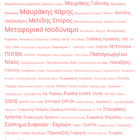
Μαυράκης Γιάννης
Μαρκόπουλος Δημήτρης
Μαυράκης
Μασαλής Γιώργος
Μαυράκης Χάρης
Μελίδης
Μανώλης
Μαυρομμάτης Γιώργος
Μεθάνιο
Μελίδης Σπύρος
Αλέξανδρος
Μελισσανίδης Δημήτρης
Μερελής Κυριάκος
Μεταφορικό Ισοδύναμο
Μητσοτάκης
Μεταφορών
Μητρώο
Ξυδάκης Ηρακλής
ΟΒΕ
Κυριάκος
Μπόμπορης Παναγιώτης
Ν.Μάκρη
ΝΑΞΟΣ
Νέα Μάκρη
ΟΓΑ
ΠΕΤΡΟΛΙΝΑ
ΠΑΣΟΚ
Οικονόμου Γ.
ΟΟΣΑ
ΟΦΑΕ
Οικονομικός Ταχυδρόμος
ΠΑΡΑΤΑΣΗ
ΠΑΡΙΣΙ
ΠΟΠΕΚ
Παπαγεωργίου
ΠΡΑΤΗΡΙΑ
ΠΡΟΘΕΣΜΙΑ
Πάνας Απόστολος
Πέτη Πέρκα
Νίκος
Παπαζήσης
Παπαδοπούλου Έλλη
Παπαδημητρίου Μπ.
Παπαδοπούλου Ελισάβετ
Γιάννης
Παπαθανάσης Νίκος
Παπαμιχαήλ Σωτήρης
Παπασταύρου Σταύρος
Παραπολιτικά
Περιφέρεια
Πιερρακάκης Κυριάκος
Πιτσιλής
Αττικής
Πετκίδης Βασίλης
Πετραλιάς Θάνος
Πιστωτικές κάρτες
Γιώργος
Πούλου Γιώτα
Πλακιωτάκης Γιάννης
Πολωνία
Πρέβεζα
Πρατηριούχοι
Προκοπίου Γ.
Ρωσία
Ροδόπη
ΣΑΜΕΕ
ΣΑΠΕΚ
ΡΑΕ
Πρωθυπουργό
Πυροσβεστική
ΣΕΒ
ΣΕΒΤ
ΣΕΔΕ ΙΙ
ΣΕΕΠΕ
ΣΥΡΙΖΑ
ΣΠΥΡΙΔΗΣ
Σαμόλης Λ.
ΣΕΥΠΥΚΕ
ΣΚΑΙ
ΣΜΕΑ
Σάκκος Αντώνης
Σαουδική Αραβία
Σταυράκης
Σιάμισιης Ανδρέας
Σκρέκας Κώστας
ΣτΕ
Σβίγκου Ρ.
Σκυλακάκης Θ.
Χρήστος
Σταϊκούρας Χρήστος
Σωκράτης Φάμελλος
Στράτος Σιμόπουλος
Σύνταξη
Σύστημα Εισροών - Εκροών
ΤΕΑΠΥΚ
Ταπρατζή
ΤΑΜΕΙΟ
Ταγαράς Νίκος
Τζαμπαζλής Γιώργος
Τουρκία
Πολυξένη
Τζάκρη Θεοδώρα
Τζιόλας Χρήστος