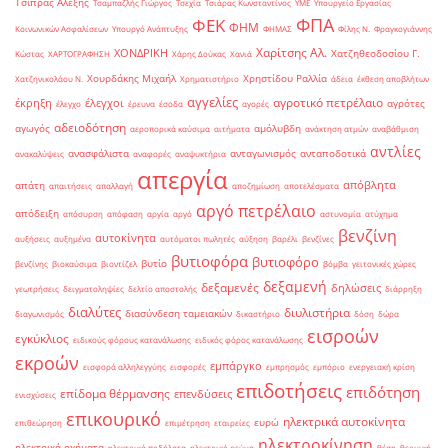
Τσίπρας Αλέξης
Τσαμπαζλής Γιώργος
Τσεχία
Τσιάρας Κωνσταντίνος
ΥΜΕ
Υπουργείο Εργασίας
ΦΠΑ
ΦΕΚ
ΦΗΜ
Κοινωνικών Ασφαλίσεων
Υπουργό Ανάπτυξης
ΦΗΜΑΣ
Φίλης Ν.
Φραγκογιάννης
Χαρίτσης Αλ.
ΧΟΝΔΡΙΚΗ
Χατζηθεοδοσίου Γ.
Κώστας
ΧΑΡΤΟΓΡΑΦΗΣΗ
Χάρης Δούκας
Χανιά
Χουρδάκης Μιχαήλ
Χρηστίδου Ραλλία
Χατζηνικολάου Ν.
Χρηματιστήριο
άδεια
έκθεση αποβλήτων
αγγελίες
αγροτικό πετρέλαιο
έκρηξη
έλεγχοι
αγρότες
έλεγχο
έρευνα
έσοδα
αγορές
αδειοδότηση
αγωγός
αμόλυβδη
αεροπορικά καύσιμα
αιτήματα
ανάκτηση ατμών
αναβάθμιση
αντλίες
ανασφάλιστα
ανταγωνισμός
ανταποδοτικά
ανακαλύψεις
αναφορές
αναψυκτήρια
απεργία
απόβλητα
απάτη
απαιτήσεις
απαλλαγή
αποζημίωση
αποτελέσματα
αργό πετρέλαιο
απόδειξη
απόσυρση
απόφαση
αργία
αργό
αστυνομία
ατύχημα
βενζίνη
αυτοκίνητα
αυξήσεις
αυξημένα
αυτόματοι πωλητές
αύξηση
βαρέλι
βενζίνες
βυτιοφόρα
βυτιοφόρο
βυτίο
βενζίνης
βιοκαύσιμα
βιοντίζελ
βόμβα
γειτονικές χώρες
δεξαμενή
δεξαμενές
δηλώσεις
γεωτρήσεις
δειγματοληψίες
δελτίο αποστολής
διάρρηξη
διαλύτες
διυλιστήρια
διασύνδεση ταμειακών
διαγωνισμός
δικαστήριο
δόση
δώρα
εισροών
εγκύκλιος
ειδικούς φόρους κατανάλωσης
ειδικός φόρος κατανάλωσης
εκροών
εμπάργκο
εισφορά αλληλεγγύης
εισφορές
εμπρησμός
εμπόριο
ενεργειακή κρίση
επιδοτήσεις
επιδότηση
επίδομα θέρμανσης
επενδύσεις
ενισχύσεις
επικουρικό
ηλεκτρικά αυτοκίνητα
ευρώ
επιθεώρηση
επιμέτρηση
εταιρείες
ηλεκτροκίνηση
ηλεκτρικά οχήματα
ηλεκτρικά ποδήλατα
ηλεκτρικό ρεύμα
θέση
θερμική