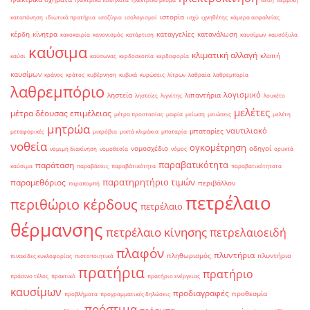
ιστορία
καταπόνηση
ιδιωτικά πρατήρια
ισοζύγιο
ισολογισμοί
ισχύ
ιχνηθέτης
κάμερα ασφαλείας
κέρδη
κίνητρα
καταγγελίες
κατανάλωση
κακοκαιρία
κανονισμός
κατάρτιση
καυσίμων
καυσόξυλα
καύσιμα
κλιματική αλλαγή
κλοπή
καύσι
καύσωνας
κερδοσκοπία
κερδοφορία
καυσίμων
κράνος
κράτος
κυβέρνηση
κυβικά
κυρώσεις
λίτρων
λαθραία
λαθρεμπορία
λαθρεμπόριο
λογισμικό
ληστεία
λιπαντήρια
ληστείες
λιγνίτης
λουκέτο
μελέτες
μέτρα δέουσας επιμέλειας
μέτρα προστασίας
μαφία
μείωση
μειώσεις
μελέτη
μητρώα
ναυτιλιακό
μπαταρίες
μεταφορικές
μικρόβια
μικτά κλιμάκια
μπαταρία
νοθεία
ογκομέτρηση
νομοσχέδιο
οδηγοί
νομιμη διακίνηση
νομοθεσία
νόμος
ορυκτά
παραβατικότητα
παράταση
καύσιμα
παραβάσεις
παραβάτικότητα
παραβατικότητατα
παρατηρητήριο τιμών
παραμεθόριος
περιβάλλον
παραπομπή
πετρέλαιο
περιθώριο κέρδους
πετρέλαιο
θέρμανσης
πετρέλαιο κίνησης
πετρελαιοειδή
πλαφόν
πλυντήρια
πληθωρισμός
πλυντήριο
πινακίδες κυκλοφορίας
πιστοποιητικά
πρατήρια
πρατήριο
πράσινο τέλος
πρακτικό
πρατήριο ενέργειας
καυσίμων
προδιαγραφές
προθεσμία
προβλήματα
προγραμματικές δηλώσεις
πρόστιμα