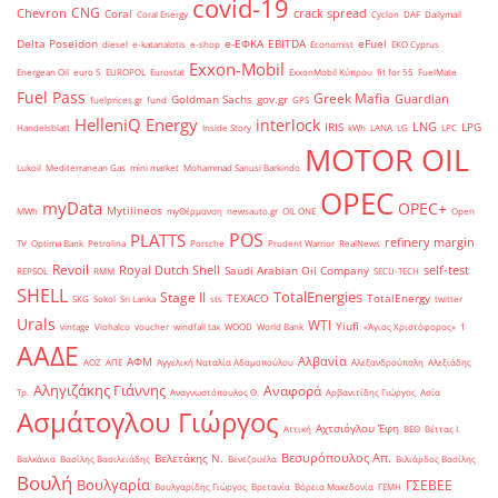
covid-19
CNG
Chevron
crack spread
Coral
Coral Energy
Cyclon
DAF
Dailymail
Delta Poseidon
e-ΕΦΚΑ
EBITDA
eFuel
diesel
e-katanalotis
e-shop
Economist
EKO Cyprus
Exxon-Mobil
Energean Oil
euro 5
EUROPOL
Eurostat
ExxonMobil Κύπρου
fit for 55
FuelMate
Fuel Pass
Greek Mafia
Guardian
Goldman Sachs
gov.gr
fuelprices.gr
fund
GPS
HelleniQ Energy
interlock
LNG
IRIS
LPG
Handelsblatt
Inside Story
kWh
LANA
LG
LPC
MOTOR OIL
Lukoil
Mediterranean Gas
mini market
Mohammad Sanusi Barkindo
OPEC
myData
OPEC+
Mytilineos
MWh
myΘέρμανση
newsauto.gr
OIL ONE
Open
POS
PLATTS
refinery margin
TV
Optima Bank
Petrolina
Porsche
Prudent Warrior
RealNews
Revoil
Royal Dutch Shell
self-test
Saudi Arabian Oil Company
REPSOL
RMM
SECU-TECH
SHELL
TotalEnergies
Stage II
TEXACO
TotalEnergy
SKG
Sokol
Sri Lanka
sts
twitter
Urals
WTI
Yiufi
vintage
Viohalco
voucher
windfall tax
WOOD
World Bank
«Άγιος Χριστόφορος»
΄1
ΑΑΔΕ
Αλβανία
ΑΦΜ
ΑΟΖ
ΑΠΕ
Αγγελική Ναταλία Αδαμοπούλου
Αλεξανδρούπολη
Αλεξιάδης
Αληγιζάκης Γιάννης
Αναφορά
Τρ.
Αναγνωστόπουλος Θ.
Αρβανιτίδης Γιώργος
Ασία
Ασμάτογλου Γιώργος
Αχτσιόγλου Έφη
Αττική
ΒΕΘ
Βέττας Ι.
Βεσυρόπουλος Απ.
Βελετάκης Ν.
Βαλκάνια
Βασίλης Βασιλειάδης
Βενεζουέλα
Βιλιάρδος Βασίλης
Βουλή
Βουλγαρία
ΓΣΕΒΕΕ
Βουλγαρίδης Γιώργος
Βρετανία
Βόρεια Μακεδονία
ΓΕΜΗ