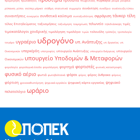
πρόσωπα
πυρκαγιά
προμέτρηση
πρωταθλητές
πτωχευτικός
ρεύμα
ρούβλια
συνάντηση
ρύπανση
ρύποι
σούπερ μάρκετ
στάθμη
στατιστικά
συμμορία
συνέδριο
συνέντευξη τύπου
τάνκερ
τέλη
σφράγιση
συναντήσεις
συνθετικά καύσιμα
συνεργεία
συνταξιοδότηση
τελωνείο
τέλος Επιτηδεύματος
ταξινομήσεις
τιμές
ταξινόμηση
τεκμηρίωση
τηλεδιάσκεψη
τιμοκατάλογοι χονδρικής
τιμολόγηση
τιμολόγιο
τολουόλη
τιμών
τράπεζες
τροπολογία
υδρογόνο
υγραέριο
υπ. Ανάπτυξης
τσιγάρο
υπ. Εργασίας
υπ.
υπερκέρδη
υπουργείο Ανάπτυξης
υπουργείο
Οικονομικών
υποτροφίες
υπουργείο Ενέργειας
υπουργείο Υποδομών & Μεταφορών
Οικονομικών
φορτιστές
φορτηγά
φορολογία
φορολογικά έσοδα
φορολόγηση
φυσικές καταστροφές
φυσικό αέριο
φόροι
φωτιά
φόρος άνθρακα
φωτοβολταϊκά
φόρος
φόρους
φόρτιση
ψηφιακό
ψηφιακή κάρτα εργασίας
χρονοκαθυστέρηση
ψηφιακά εργαλεία
ωράριο
πελατολόγιο