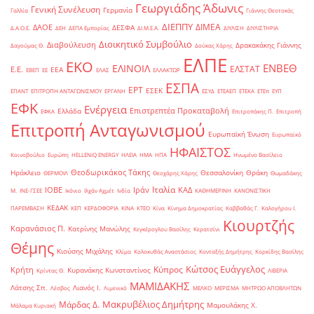
Γεωργιάδης Άδωνις
Γενική Συνέλευση
Γερμανία
Γαλλία
Γιάννης Θεοτοκάς
ΔΙΕΠΠΥ
ΔΙΜΕΑ
ΔΑΟΕ
ΔΕΣΦΑ
Δ.Α.Ο.Ε.
ΔΕΗ
ΔΕΠΑ Εμπορίας
ΔΙ.Μ.Ε.Α.
ΔΙΥΛΙΣΗ
ΔΙΥΛΙΣΤΗΡΙΑ
Διοικητικό Συμβούλιο
Διαβούλευση
Δρακακάκης Γιάννης
Δαγούμας Θ.
Δούκας Χάρης
ΕΛΠΕ
ΕΚΟ
ΕΝΒΕΘ
ΕΛΙΝΟΙΛ
ΕΛΣΤΑΤ
Ε.Ε.
ΕΕΑ
ΕΒΕΠ
ΕΕ
ΕΛΑΣ
ΕΛΛΑΚΤΩΡ
ΕΣΠΑ
ΕΡΤ
ΕΣΕΚ
ΕΠΑΝΤ
ΕΠΙΤΡΟΠΗ ΑΝΤΑΓΩΝΙΣΜΟΥ
ΕΡΓΑΝΗ
ΕΣΥΔ
ΕΤΕΑΕΠ
ΕΤΕΚΑ
ΕΤΕπ
ΕΥΠ
ΕΦΚ
Ενέργεια
Επιστρεπτέα Προκαταβολή
Ελλάδα
ΕΦΚΑ
Επιτροπάκης Π.
Επιτροπή
Επιτροπή Ανταγωνισμού
Ευρωπαϊκή Ένωση
Ευρωπαϊκό
ΗΦΑΙΣΤΟΣ
Κοινοβούλιο
Ευρώπη
ΗELLENiQ ENERGY
ΗΛΕΙΑ
ΗΜΑ
ΗΠΑ
Ηνωμένο Βασίλειο
Θεοδωρικάκος Τάκης
Ηράκλειο
Θεσσαλονίκη
Θράκη
ΘΕΡΜΟΙΛ
Θεοχάρης Χάρης
Θωμαδάκης
Ιταλία
ΙΟΒΕ
Ιράν
ΚΑΔ
Μ.
ΙΝΕ-ΓΣΕΕ
Ικόνιο
Ιλχάν Αχμέτ
Ινδία
ΚΑΘΗΜΕΡΙΝΗ
ΚΑΝΟΝΙΣΤΙΚΗ
ΚΕΔΑΚ
ΠΑΡΕΜΒΑΣΗ
ΚΕΠ
ΚΕΡΔΟΦΟΡΙΑ
ΚΙΝΑ
ΚΤΕΟ
Κίνα
Κίνημα Δημοκρατίας
Καββαθάς Γ.
Καλογήρου Ι.
Κιουρτζής
Καρανάσιος Π.
Κατρίνης Μανώλης
Κεγκέρογλου Βασίλης
Κερατσίνι
Θέμης
Κιούσης Μιχάλης
Κλίμα
Κολοκυθάς Αναστάσιος
Κονταξής Δημήτρης
Κορκίδης Βασίλης
Κώτσος Ευάγγελος
Κύπρος
Κρήτη
Κυρανάκης Κωνσταντίνος
Κρίντας Θ.
ΛΙΒΕΡΙΑ
ΜΑΜΙΔΑΚΗΣ
Λάτσης Σπ.
Λιανός Ι.
Λέσβος
Λιμενικό
ΜΕΛΚΟ
ΜΕΡΙΣΜΑ
ΜΗΤΡΩΟ ΑΠΟΒΛΗΤΩΝ
Μακρυβέλιος Δημήτρης
Μάρδας Δ.
Μαμουλάκης Χ.
Μάλαμα Κυριακή