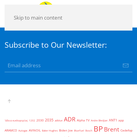
Skip to main content
Subscribe to Our Newsletter:
ADR
2035
ANT1
2030
Alpha TV
app
'άδεια κυκλοφορίας
1202
adblue
Andre Bledjian
BP
Brent
ARAMCO
AVINOIL
Biden Joe
Cedefop
Autogas
Baker Hughes
BlueFuel
Bosch