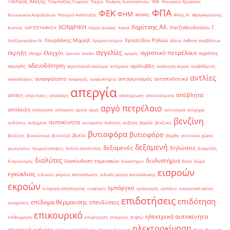
Τσίπρας Αλέξης
Τσαμπαζλής Γιώργος
Τσεχία
Τσιάρας Κωνσταντίνος
ΥΜΕ
Υπουργείο Εργασίας
ΦΠΑ
ΦΕΚ
ΦΗΜ
Κοινωνικών Ασφαλίσεων
Υπουργό Ανάπτυξης
ΦΗΜΑΣ
Φίλης Ν.
Φραγκογιάννης
Χαρίτσης Αλ.
ΧΟΝΔΡΙΚΗ
Χατζηθεοδοσίου Γ.
Κώστας
ΧΑΡΤΟΓΡΑΦΗΣΗ
Χάρης Δούκας
Χανιά
Χουρδάκης Μιχαήλ
Χρηστίδου Ραλλία
Χατζηνικολάου Ν.
Χρηματιστήριο
άδεια
έκθεση αποβλήτων
αγγελίες
αγροτικό πετρέλαιο
έκρηξη
έλεγχοι
αγρότες
έλεγχο
έρευνα
έσοδα
αγορές
αδειοδότηση
αγωγός
αμόλυβδη
αεροπορικά καύσιμα
αιτήματα
ανάκτηση ατμών
αναβάθμιση
αντλίες
ανασφάλιστα
ανταγωνισμός
ανταποδοτικά
ανακαλύψεις
αναφορές
αναψυκτήρια
απεργία
απόβλητα
απάτη
απαιτήσεις
απαλλαγή
αποζημίωση
αποτελέσματα
αργό πετρέλαιο
απόδειξη
απόσυρση
απόφαση
αργία
αργό
αστυνομία
ατύχημα
βενζίνη
αυτοκίνητα
αυξήσεις
αυξημένα
αυτόματοι πωλητές
αύξηση
βαρέλι
βενζίνες
βυτιοφόρα
βυτιοφόρο
βυτίο
βενζίνης
βιοκαύσιμα
βιοντίζελ
βόμβα
γειτονικές χώρες
δεξαμενή
δεξαμενές
δηλώσεις
γεωτρήσεις
δειγματοληψίες
δελτίο αποστολής
διάρρηξη
διαλύτες
διυλιστήρια
διασύνδεση ταμειακών
διαγωνισμός
δικαστήριο
δόση
δώρα
εισροών
εγκύκλιος
ειδικούς φόρους κατανάλωσης
ειδικός φόρος κατανάλωσης
εκροών
εμπάργκο
εισφορά αλληλεγγύης
εισφορές
εμπρησμός
εμπόριο
ενεργειακή κρίση
επιδοτήσεις
επιδότηση
επίδομα θέρμανσης
επενδύσεις
ενισχύσεις
επικουρικό
ηλεκτρικά αυτοκίνητα
ευρώ
επιθεώρηση
επιμέτρηση
εταιρείες
ηλεκτροκίνηση
ηλεκτρικά οχήματα
ηλεκτρικά ποδήλατα
ηλεκτρικό ρεύμα
θέση
θερμική