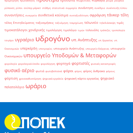
πρόσωπα
πυρκαγιά
προμέτρηση
πρωταθλητές
πτωχευτικός
ρεύμα
ρούβλια
συνάντηση
ρύπανση
ρύποι
σούπερ μάρκετ
στάθμη
στατιστικά
συμμορία
συνέδριο
συνέντευξη τύπου
τάνκερ
τέλη
σφράγιση
συναντήσεις
συνθετικά καύσιμα
συνεργεία
συνταξιοδότηση
τελωνείο
τέλος Επιτηδεύματος
ταξινομήσεις
τιμές
ταξινόμηση
τεκμηρίωση
τηλεδιάσκεψη
τιμοκατάλογοι χονδρικής
τιμολόγηση
τιμολόγιο
τολουόλη
τιμών
τράπεζες
τροπολογία
υδρογόνο
υγραέριο
υπ. Ανάπτυξης
τσιγάρο
υπ. Εργασίας
υπ.
υπερκέρδη
υπουργείο Ανάπτυξης
υπουργείο
Οικονομικών
υποτροφίες
υπουργείο Ενέργειας
υπουργείο Υποδομών & Μεταφορών
Οικονομικών
φορτιστές
φορτηγά
φορολογία
φορολογικά έσοδα
φορολόγηση
φυσικές καταστροφές
φυσικό αέριο
φόροι
φωτιά
φόρος άνθρακα
φωτοβολταϊκά
φόρος
φόρους
φόρτιση
ψηφιακό
ψηφιακή κάρτα εργασίας
χρονοκαθυστέρηση
ψηφιακά εργαλεία
ωράριο
πελατολόγιο