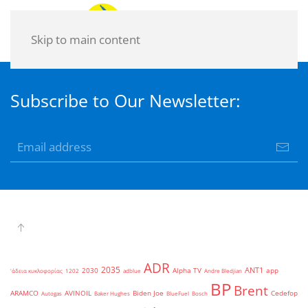
Skip to main content
Subscribe to Our Newsletter:
ADR
2035
ANT1
2030
Alpha TV
app
'άδεια κυκλοφορίας
1202
adblue
Andre Bledjian
BP
Brent
ARAMCO
AVINOIL
Biden Joe
Cedefop
Autogas
Baker Hughes
BlueFuel
Bosch