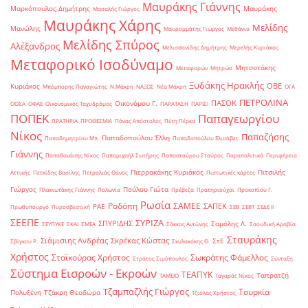
Μαυράκης Γιάννης
Μαρκόπουλος Δημήτρης
Μαυράκης
Μασαλής Γιώργος
Μαυράκης Χάρης
Μελίδης
Μανώλης
Μαυρομμάτης Γιώργος
Μεθάνιο
Μελίδης Σπύρος
Αλέξανδρος
Μελισσανίδης Δημήτρης
Μερελής Κυριάκος
Μεταφορικό Ισοδύναμο
Μητσοτάκης
Μεταφορών
Μητρώο
Ξυδάκης Ηρακλής
ΟΒΕ
Κυριάκος
Μπόμπορης Παναγιώτης
Ν.Μάκρη
ΝΑΞΟΣ
Νέα Μάκρη
ΟΓΑ
ΠΕΤΡΟΛΙΝΑ
ΠΑΣΟΚ
Οικονόμου Γ.
ΟΟΣΑ
ΟΦΑΕ
Οικονομικός Ταχυδρόμος
ΠΑΡΑΤΑΣΗ
ΠΑΡΙΣΙ
ΠΟΠΕΚ
Παπαγεωργίου
ΠΡΑΤΗΡΙΑ
ΠΡΟΘΕΣΜΙΑ
Πάνας Απόστολος
Πέτη Πέρκα
Νίκος
Παπαζήσης
Παπαδοπούλου Έλλη
Παπαδημητρίου Μπ.
Παπαδοπούλου Ελισάβετ
Γιάννης
Παπαθανάσης Νίκος
Παπαμιχαήλ Σωτήρης
Παπασταύρου Σταύρος
Παραπολιτικά
Περιφέρεια
Πιερρακάκης Κυριάκος
Πιτσιλής
Αττικής
Πετκίδης Βασίλης
Πετραλιάς Θάνος
Πιστωτικές κάρτες
Γιώργος
Πούλου Γιώτα
Πλακιωτάκης Γιάννης
Πολωνία
Πρέβεζα
Πρατηριούχοι
Προκοπίου Γ.
Ρωσία
Ροδόπη
ΣΑΜΕΕ
ΣΑΠΕΚ
ΡΑΕ
Πρωθυπουργό
Πυροσβεστική
ΣΕΒ
ΣΕΒΤ
ΣΕΔΕ ΙΙ
ΣΕΕΠΕ
ΣΥΡΙΖΑ
ΣΠΥΡΙΔΗΣ
Σαμόλης Λ.
ΣΕΥΠΥΚΕ
ΣΚΑΙ
ΣΜΕΑ
Σάκκος Αντώνης
Σαουδική Αραβία
Σταυράκης
Σιάμισιης Ανδρέας
Σκρέκας Κώστας
ΣτΕ
Σβίγκου Ρ.
Σκυλακάκης Θ.
Χρήστος
Σταϊκούρας Χρήστος
Σωκράτης Φάμελλος
Στράτος Σιμόπουλος
Σύνταξη
Σύστημα Εισροών - Εκροών
ΤΕΑΠΥΚ
Ταπρατζή
ΤΑΜΕΙΟ
Ταγαράς Νίκος
Τζαμπαζλής Γιώργος
Τουρκία
Πολυξένη
Τζάκρη Θεοδώρα
Τζιόλας Χρήστος