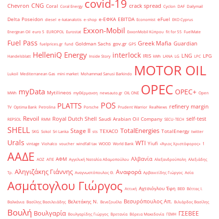
covid-19
CNG
Chevron
crack spread
Coral
Coral Energy
Cyclon
DAF
Dailymail
Delta Poseidon
e-ΕΦΚΑ
EBITDA
eFuel
diesel
e-katanalotis
e-shop
Economist
EKO Cyprus
Exxon-Mobil
Energean Oil
euro 5
EUROPOL
Eurostat
ExxonMobil Κύπρου
fit for 55
FuelMate
Fuel Pass
Greek Mafia
Guardian
Goldman Sachs
gov.gr
fuelprices.gr
fund
GPS
HelleniQ Energy
interlock
LNG
IRIS
LPG
Handelsblatt
Inside Story
kWh
LANA
LG
LPC
MOTOR OIL
Lukoil
Mediterranean Gas
mini market
Mohammad Sanusi Barkindo
OPEC
myData
OPEC+
Mytilineos
MWh
myΘέρμανση
newsauto.gr
OIL ONE
Open
POS
PLATTS
refinery margin
TV
Optima Bank
Petrolina
Porsche
Prudent Warrior
RealNews
Revoil
Royal Dutch Shell
self-test
Saudi Arabian Oil Company
REPSOL
RMM
SECU-TECH
SHELL
TotalEnergies
Stage II
TEXACO
TotalEnergy
SKG
Sokol
Sri Lanka
sts
twitter
Urals
WTI
Yiufi
vintage
Viohalco
voucher
windfall tax
WOOD
World Bank
«Άγιος Χριστόφορος»
΄1
ΑΑΔΕ
Αλβανία
ΑΦΜ
ΑΟΖ
ΑΠΕ
Αγγελική Ναταλία Αδαμοπούλου
Αλεξανδρούπολη
Αλεξιάδης
Αληγιζάκης Γιάννης
Αναφορά
Τρ.
Αναγνωστόπουλος Θ.
Αρβανιτίδης Γιώργος
Ασία
Ασμάτογλου Γιώργος
Αχτσιόγλου Έφη
Αττική
ΒΕΘ
Βέττας Ι.
Βεσυρόπουλος Απ.
Βελετάκης Ν.
Βαλκάνια
Βασίλης Βασιλειάδης
Βενεζουέλα
Βιλιάρδος Βασίλης
Βουλή
Βουλγαρία
ΓΣΕΒΕΕ
Βουλγαρίδης Γιώργος
Βρετανία
Βόρεια Μακεδονία
ΓΕΜΗ