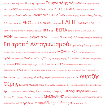
Γεωργιάδης Άδωνις
Γενική Συνέλευση
Γερμανία
Γαλλία
Γιάννης Θεοτοκάς
ΔΙΕΠΠΥ
ΔΙΜΕΑ
ΔΑΟΕ
ΔΕΣΦΑ
Δ.Α.Ο.Ε.
ΔΕΗ
ΔΕΠΑ Εμπορίας
ΔΙ.Μ.Ε.Α.
ΔΙΥΛΙΣΗ
ΔΙΥΛΙΣΤΗΡΙΑ
Διοικητικό Συμβούλιο
Διαβούλευση
Δρακακάκης Γιάννης
Δαγούμας Θ.
Δούκας Χάρης
ΕΛΠΕ
ΕΚΟ
ΕΝΒΕΘ
ΕΛΙΝΟΙΛ
ΕΛΣΤΑΤ
Ε.Ε.
ΕΕΑ
ΕΒΕΠ
ΕΕ
ΕΛΑΣ
ΕΛΛΑΚΤΩΡ
ΕΣΠΑ
ΕΡΤ
ΕΣΕΚ
ΕΠΑΝΤ
ΕΠΙΤΡΟΠΗ ΑΝΤΑΓΩΝΙΣΜΟΥ
ΕΡΓΑΝΗ
ΕΣΥΔ
ΕΤΕΑΕΠ
ΕΤΕΚΑ
ΕΤΕπ
ΕΥΠ
ΕΦΚ
Ενέργεια
Επιστρεπτέα Προκαταβολή
Ελλάδα
ΕΦΚΑ
Επιτροπάκης Π.
Επιτροπή
Επιτροπή Ανταγωνισμού
Ευρωπαϊκή Ένωση
Ευρωπαϊκό
ΗΦΑΙΣΤΟΣ
Κοινοβούλιο
Ευρώπη
ΗELLENiQ ENERGY
ΗΛΕΙΑ
ΗΜΑ
ΗΠΑ
Ηνωμένο Βασίλειο
Θεοδωρικάκος Τάκης
Ηράκλειο
Θεσσαλονίκη
Θράκη
ΘΕΡΜΟΙΛ
Θεοχάρης Χάρης
Θωμαδάκης
Ιταλία
ΙΟΒΕ
Ιράν
ΚΑΔ
Μ.
ΙΝΕ-ΓΣΕΕ
Ικόνιο
Ιλχάν Αχμέτ
Ινδία
ΚΑΘΗΜΕΡΙΝΗ
ΚΑΝΟΝΙΣΤΙΚΗ
ΚΕΔΑΚ
ΠΑΡΕΜΒΑΣΗ
ΚΕΠ
ΚΕΡΔΟΦΟΡΙΑ
ΚΙΝΑ
ΚΤΕΟ
Κίνα
Κίνημα Δημοκρατίας
Καββαθάς Γ.
Καλογήρου Ι.
Κιουρτζής
Καρανάσιος Π.
Κατρίνης Μανώλης
Κεγκέρογλου Βασίλης
Κερατσίνι
Θέμης
Κιούσης Μιχάλης
Κλίμα
Κολοκυθάς Αναστάσιος
Κονταξής Δημήτρης
Κορκίδης Βασίλης
Κώτσος Ευάγγελος
Κύπρος
Κρήτη
Κυρανάκης Κωνσταντίνος
Κρίντας Θ.
ΛΙΒΕΡΙΑ
ΜΑΜΙΔΑΚΗΣ
Λάτσης Σπ.
Λιανός Ι.
Λέσβος
Λιμενικό
ΜΕΛΚΟ
ΜΕΡΙΣΜΑ
ΜΗΤΡΩΟ ΑΠΟΒΛΗΤΩΝ
Μακρυβέλιος Δημήτρης
Μάρδας Δ.
Μαμουλάκης Χ.
Μάλαμα Κυριακή