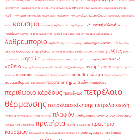
ιστορία
καταπόνηση
ιδιωτικά πρατήρια
ισοζύγιο
ισολογισμοί
ισχύ
ιχνηθέτης
κάμερα ασφαλείας
κέρδη
κίνητρα
καταγγελίες
κατανάλωση
κακοκαιρία
κανονισμός
κατάρτιση
καυσίμων
καυσόξυλα
καύσιμα
κλιματική αλλαγή
κλοπή
καύσι
καύσωνας
κερδοσκοπία
κερδοφορία
καυσίμων
κράνος
κράτος
κυβέρνηση
κυβικά
κυρώσεις
λίτρων
λαθραία
λαθρεμπορία
λαθρεμπόριο
λογισμικό
ληστεία
λιπαντήρια
ληστείες
λιγνίτης
λουκέτο
μελέτες
μέτρα δέουσας επιμέλειας
μέτρα προστασίας
μαφία
μείωση
μειώσεις
μελέτη
μητρώα
ναυτιλιακό
μπαταρίες
μεταφορικές
μικρόβια
μικτά κλιμάκια
μπαταρία
νοθεία
ογκομέτρηση
νομοσχέδιο
οδηγοί
νομιμη διακίνηση
νομοθεσία
νόμος
ορυκτά
παραβατικότητα
παράταση
καύσιμα
παραβάσεις
παραβάτικότητα
παραβατικότητατα
παρατηρητήριο τιμών
παραμεθόριος
περιβάλλον
παραπομπή
πετρέλαιο
περιθώριο κέρδους
πετρέλαιο
θέρμανσης
πετρέλαιο κίνησης
πετρελαιοειδή
πλαφόν
πλυντήρια
πληθωρισμός
πλυντήριο
πινακίδες κυκλοφορίας
πιστοποιητικά
πρατήρια
πρατήριο
πράσινο τέλος
πρακτικό
πρατήριο ενέργειας
καυσίμων
προδιαγραφές
προθεσμία
προβλήματα
προγραμματικές δηλώσεις
πρόστιμα