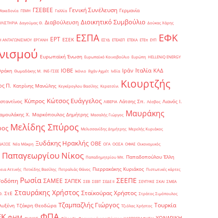
Γενική Συνέλευση
ΓΣΕΒΕΕ
Γερμανία
Μακεδονία
ΓΕΜΗ
Γαλλία
Διοικητικό Συμβούλιο
Διαβούλευση
ΥΛΙΣΤΗΡΙΑ
Δαγούμας Θ.
Δούκας Χάρης
ΕΦΚ
ΕΣΠΑ
ΕΡΤ
ΕΣΕΚ
Η ΑΝΤΑΓΩΝΙΣΜΟΥ
ΕΡΓΑΝΗ
ΕΣΥΔ
ΕΤΕΑΕΠ
ΕΤΕΚΑ
ΕΤΕπ
ΕΥΠ
νισμού
Ευρωπαϊκή Ένωση
Ευρωπαϊκό Κοινοβούλιο
Ευρώπη
ΗELLENiQ ENERGY
Ιταλία
ΙΟΒΕ
Ιράν
ΚΑΔ
Θράκη
Θωμαδάκης Μ.
ΙΝΕ-ΓΣΕΕ
Ικόνιο
Ιλχάν Αχμέτ
Ινδία
Κιουρτζής
ς Π.
Κατρίνης Μανώλης
Κεγκέρογλου Βασίλης
Κερατσίνι
Κώτσος Ευάγγελος
Κύπρος
σταντίνος
Λάτσης Σπ.
Λιανός Ι.
ΛΙΒΕΡΙΑ
Λέσβος
Μαυράκης
αμουλάκης Χ.
Μαρκόπουλος Δημήτρης
Μασαλής Γιώργος
Μελίδης Σπύρος
ρος
Μελισσανίδης Δημήτρης
Μερελής Κυριάκος
Ξυδάκης Ηρακλής
ΟΒΕ
ΝΑΞΟΣ
Νέα Μάκρη
ΟΓΑ
ΟΟΣΑ
ΟΦΑΕ
Οικονομικός
Παπαγεωργίου Νίκος
Παπαδοπούλου Έλλη
Παπαδημητρίου Μπ.
Πιερρακάκης Κυριάκος
εια Αττικής
Πετκίδης Βασίλης
Πετραλιάς Θάνος
Πιστωτικές κάρτες
Ρωσία
ΣΕΕΠΕ
Ροδόπη
ΣΑΜΕΕ
ΣΑΠΕΚ
ΣΕΒ
ΣΕΒΤ
ΣΕΔΕ ΙΙ
ΣΕΥΠΥΚΕ
ΣΚΑΙ
ΣΜΕΑ
Σταυράκης Χρήστος
Σταϊκούρας Χρήστος
ΣτΕ
Θ.
Στράτος Σιμόπουλος
Τζαμπαζλής Γιώργος
Τουρκία
λυξένη
Τζάκρη Θεοδώρα
Τζιόλας Χρήστος
ΦΠΑ
ΕΚ
ΦΗΜ
ΧΟΝΔΡΙΚΗ