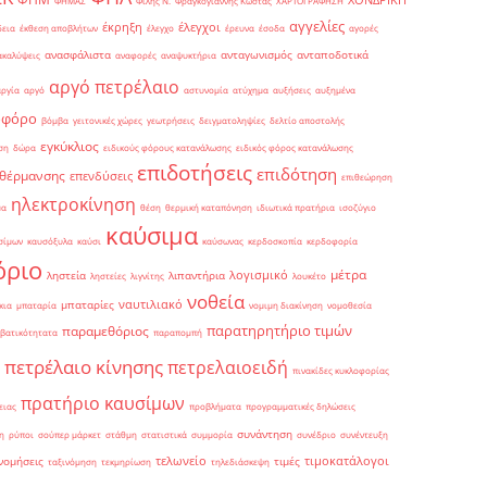
ΦΗΜΑΣ
Φίλης Ν.
Φραγκογιάννης Κώστας
ΧΑΡΤΟΓΡΑΦΗΣΗ
αγγελίες
έκρηξη
έλεγχοι
δεια
έκθεση αποβλήτων
έλεγχο
έρευνα
έσοδα
αγορές
ανασφάλιστα
ανταγωνισμός
ανταποδοτικά
ακαλύψεις
αναφορές
αναψυκτήρια
αργό πετρέλαιο
αργία
αργό
αστυνομία
ατύχημα
αυξήσεις
αυξημένα
οφόρο
βόμβα
γειτονικές χώρες
γεωτρήσεις
δειγματοληψίες
δελτίο αποστολής
εγκύκλιος
ση
δώρα
ειδικούς φόρους κατανάλωσης
ειδικός φόρος κατανάλωσης
επιδοτήσεις
επιδότηση
 θέρμανσης
επενδύσεις
επιθεώρηση
ηλεκτροκίνηση
μα
θέση
θερμική καταπόνηση
ιδιωτικά πρατήρια
ισοζύγιο
καύσιμα
σίμων
καυσόξυλα
καύσι
καύσωνας
κερδοσκοπία
κερδοφορία
όριο
μέτρα
λογισμικό
ληστεία
λιπαντήρια
ληστείες
λιγνίτης
λουκέτο
νοθεία
ναυτιλιακό
μπαταρίες
κια
μπαταρία
νομιμη διακίνηση
νομοθεσία
παρατηρητήριο τιμών
παραμεθόριος
βατικότητατα
παραπομπή
πετρέλαιο κίνησης
πετρελαιοειδή
πινακίδες κυκλοφορίας
πρατήριο καυσίμων
ειας
προβλήματα
προγραμματικές δηλώσεις
συνάντηση
η
ρύποι
σούπερ μάρκετ
στάθμη
στατιστικά
συμμορία
συνέδριο
συνέντευξη
τελωνείο
τιμοκατάλογοι
νομήσεις
τιμές
ταξινόμηση
τεκμηρίωση
τηλεδιάσκεψη