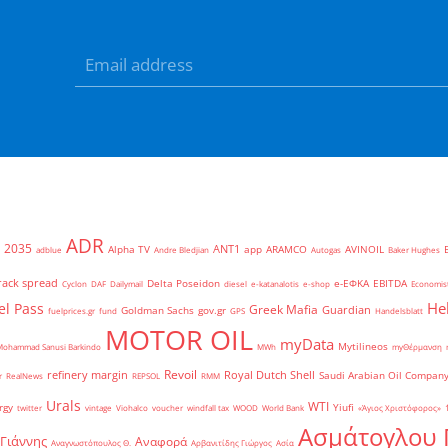
ADR
2035
ANT1
Alpha TV
app
ARAMCO
AVINOIL
adblue
Andre Bledjian
Autogas
Baker Hughes
rack spread
Delta Poseidon
e-ΕΦΚΑ
EBITDA
Cyclon
DAF
Dailymail
diesel
e-katanalotis
e-shop
Economis
He
el Pass
Greek Mafia
Guardian
Goldman Sachs
gov.gr
fuelprices.gr
fund
GPS
Handelsblatt
MOTOR OIL
myData
Mytilineos
Mohammad Sanusi Barkindo
MWh
myΘέρμανση
Revoil
refinery margin
Royal Dutch Shell
Saudi Arabian Oil Compan
r
RealNews
REPSOL
RMM
Urals
WTI
rgy
Yiufi
twitter
vintage
Viohalco
voucher
windfall tax
WOOD
World Bank
«Άγιος Χριστόφορος»
΄
Ασμάτογλου 
 Γιάννης
Αναφορά
Αναγνωστόπουλος Θ.
Αρβανιτίδης Γιώργος
Ασία