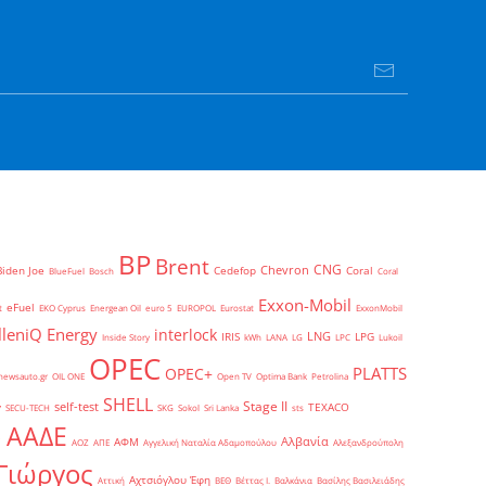
BP
Brent
CNG
Chevron
Biden Joe
Cedefop
Coral
BlueFuel
Bosch
Coral
Exxon-Mobil
eFuel
t
EKO Cyprus
Energean Oil
euro 5
EUROPOL
Eurostat
ExxonMobil
lleniQ Energy
interlock
LNG
IRIS
LPG
Inside Story
kWh
LANA
LG
LPC
Lukoil
OPEC
PLATTS
OPEC+
newsauto.gr
OIL ONE
Open TV
Optima Bank
Petrolina
SHELL
Stage II
self-test
y
TEXACO
SECU-TECH
SKG
Sokol
Sri Lanka
sts
ΑΑΔΕ
Αλβανία
ΑΦΜ
1
ΑΟΖ
ΑΠΕ
Αγγελική Ναταλία Αδαμοπούλου
Αλεξανδρούπολη
Γιώργος
Αχτσιόγλου Έφη
Αττική
ΒΕΘ
Βέττας Ι.
Βαλκάνια
Βασίλης Βασιλειάδης