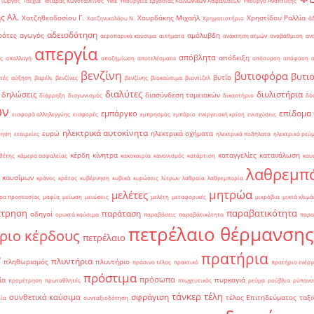
Γιώργος
Τσεχία
Τσιάρας Κωνσταντίνος
ΥΜΕ
Υπουργείο Εργασίας Κοινωνικών Ασφαλίσεων
Υπουργό Ανάπτυξης
ς Αλ.
Χατζηθεοδοσίου Γ.
Χουρδάκης Μιχαήλ
Χρηστίδου Ραλλία
Χατζηνικολάου Ν.
Χρηματιστήριο
ά
αδειοδότηση
ρότες
αγωγός
αμόλυβδη
αεροπορικά καύσιμα
αιτήματα
ανάκτηση ατμών
αναβάθμιση
αν
απεργία
απόβλητα
απόδειξη
ς
απαλλαγή
αποζημίωση
αποτελέσματα
απόσυρση
απόφαση
βενζίνη
βυτιοφόρα
βυτι
βυτίο
τές
αύξηση
βαρέλι
βενζίνες
βενζίνης
βιοκαύσιμα
βιοντίζελ
διαλύτες
διυλιστήρια
δηλώσεις
διασύνδεση ταμειακών
διάρρηξη
διαγωνισμός
δικαστήριο
δό
ών
επίδομα
εμπάργκο
εισφορά αλληλεγγύης
εισφορές
εμπρησμός
εμπόριο
ενεργειακή κρίση
ενισχύσεις
ηλεκτρικά αυτοκίνητα
ευρώ
ηλεκτρικά οχήματα
ρηση
εταιρείες
ηλεκτρικά ποδήλατα
ηλεκτρικό ρεύ
κέρδη
κίνητρα
καταγγελίες
κατανάλωση
θέτης
κάμερα ασφαλείας
κακοκαιρία
κανονισμός
κατάρτιση
καυ
λαθρεμπ
 καυσίμων
κράνος
κράτος
κυβέρνηση
κυβικά
κυρώσεις
λίτρων
λαθραία
λαθρεμπορία
μητρώα
μελέτες
ρα προστασίας
μαφία
μείωση
μειώσεις
μελέτη
μεταφορικές
μικρόβια
μικτά κλιμά
έτρηση
παραβατικότητα
παράταση
οδηγοί
ορυκτά καύσιμα
παραβάσεις
παραβάτικότητα
παρα
πετρέλαιο θέρμανσης
ριο κέρδους
πετρέλαιο
πρατήρια
ν
πλυντήρια
πληθωρισμός
πλυντήριο
πράσινο τέλος
πρακτικό
πρατήριο ενέργ
πρόστιμα
πρόσωπα
ία
πυρκαγιά
προμέτρηση
πρωταθλητές
πτωχευτικός
ρεύμα
ρούβλια
ρύπανσ
τάνκερ
τέλη
σφράγιση
συνθετικά καύσιμα
τέλος Επιτηδεύματος
ταξι
εία
συνταξιοδότηση