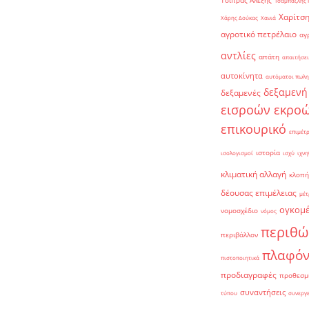
Τσίπρας Αλέξης
Τσαμπαζλής 
Χαρίτση
Χάρης Δούκας
Χανιά
αγροτικό πετρέλαιο
αγ
αντλίες
απάτη
απαιτήσει
αυτοκίνητα
αυτόματοι πωλη
δεξαμενή
δεξαμενές
εισροών εκρο
επικουρικό
επιμέτ
ιστορία
ισολογισμοί
ισχύ
ιχνη
κλιματική αλλαγή
κλοπή
δέουσας επιμέλειας
μέτ
ογκομ
νομοσχέδιο
νόμος
περιθώ
περιβάλλον
πλαφό
πιστοποιητικά
προδιαγραφές
προθεσμ
συναντήσεις
τύπου
συνεργ