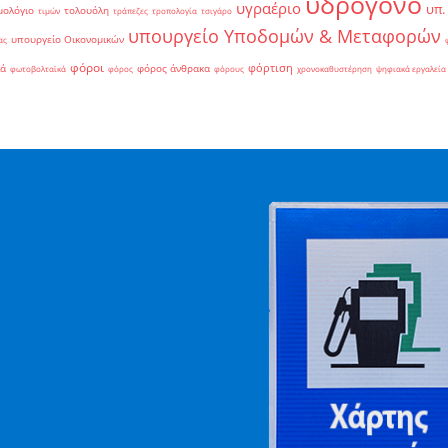
υδρογόνο
υγραέριο
υπ.
μολόγιο
τολουόλη
τιμών
τράπεζες
τροπολογία
τσιγάρο
υπουργείο Υποδομών & Μεταφορών
υπουργείο Οικονομικών
ας
φόροι
φόρτιση
ιά
φόρος άνθρακα
φωτοβολταϊκά
φόρος
φόρους
χρονοκαθυστέρηση
ψηφιακά εργαλεία