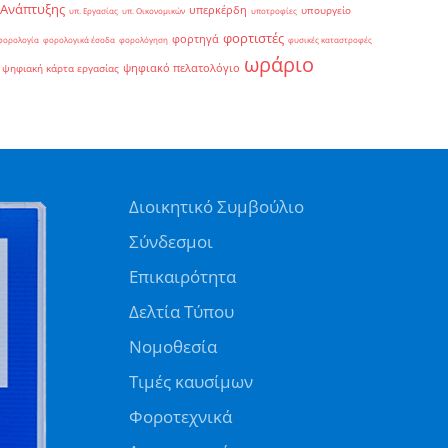
 Ανάπτυξης
υπερκέρδη
υπουργείο
υπ. Εργασίας
υπ. Οικονομικών
υποτροφίες
φορτιστές
φορτηγά
φορολογία
φορολογικά έσοδα
φορολόγηση
φυσικές καταστροφές
ωράριο
ψηφιακό πελατολόγιο
ψηφιακή κάρτα εργασίας
Διοικητικό Συμβούλιο
Σύνδεσμοι
Επικαιρότητα
Δελτία Τύπου
Νομοθεσία
Τιμές καυσίμων
Φοροτεχνικά