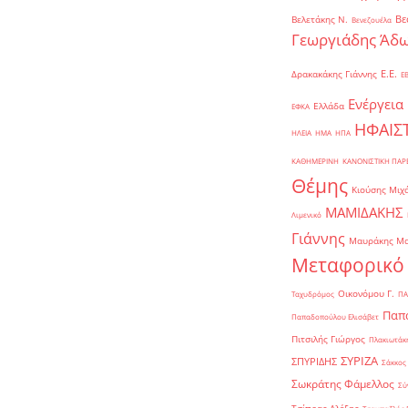
Βε
Βελετάκης Ν.
Βενεζουέλα
Γεωργιάδης Άδω
Ε.Ε.
Δρακακάκης Γιάννης
Ε
Ενέργεια
Ελλάδα
ΕΦΚΑ
ΗΦΑΙΣ
ΗΛΕΙΑ
ΗΜΑ
ΗΠΑ
ΚΑΘΗΜΕΡΙΝΗ
ΚΑΝΟΝΙΣΤΙΚΗ ΠΑ
Θέμης
Κιούσης Μιχ
ΜΑΜΙΔΑΚΗΣ
Λιμενικό
Γιάννης
Μαυράκης Μ
Μεταφορικό
Οικονόμου Γ.
Ταχυδρόμος
ΠΑ
Παπα
Παπαδοπούλου Ελισάβετ
Πιτσιλής Γιώργος
Πλακιωτάκη
ΣΥΡΙΖΑ
ΣΠΥΡΙΔΗΣ
Σάκκος
Σωκράτης Φάμελλος
Σύ