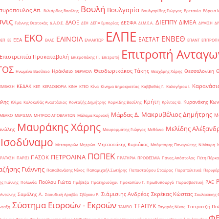
Βουλή
Βουλγαρία
συρόπουλος Απ.
Βιλιάρδος Βασίλης
Βουλγαρίδης Γιώργος
Βρετανία
Βόρεια 
νις
ΔΙΕΠΠΥ
ΔΙΜΕΑ
ΔΑΟΕ
ΔΕΣΦΑ
Γιάννης Θεοτοκάς
Δ.Α.Ο.Ε.
ΔΕΗ
ΔΕΠΑ Εμπορίας
ΔΙ.Μ.Ε.Α.
ΔΙΥΛΙΣΗ
ΔΙ
ΕΛΠΕ
ΕΚΟ
ΕΝΒΕΘ
ΕΛΙΝΟΙΛ
ΕΛΣΤΑΤ
ΕΕΑ
ΒΕΠ
ΕΕ
ΕΛΑΣ
ΕΛΛΑΚΤΩΡ
ΕΠΑΝΤ
ΕΠΙΤΡΟΠ
Επιτροπή Ανταγω
Επιστρεπτέα Προκαταβολή
Επιτροπάκης Π.
Επιτροπή
ΤΟΣ
Θεοδωρικάκος Τάκης
Ηράκλειο
Θεσσαλονίκη
Ηνωμένο Βασίλειο
ΘΕΡΜΟΙΛ
Θεοχάρης Χάρης
Καρανάσιο
ΚΕΔΑΚ
ΡΕΜΒΑΣΗ
ΚΕΠ
ΚΕΡΔΟΦΟΡΙΑ
ΚΙΝΑ
ΚΤΕΟ
Κίνα
Κίνημα Δημοκρατίας
Καββαθάς Γ.
Καλογήρου Ι.
Κρήτη
άλης
Κυρανάκης Κων
Κλίμα
Κολοκυθάς Αναστάσιος
Κονταξής Δημήτρης
Κορκίδης Βασίλης
Κρίντας Θ.
Μακρυβέλιος Δημήτρης
Μάρδας Δ.
Μ
ΜΕΛΚΟ
ΜΕΡΙΣΜΑ
ΜΗΤΡΩΟ ΑΠΟΒΛΗΤΩΝ
Μάλαμα Κυριακή
Μαυράκης Χάρης
Μελίδης Αλέξανδ
ανώλης
Μαυρομμάτης Γιώργος
Μεθάνιο
 Ισοδύναμο
Μητσοτάκης Κυριάκος
Μεταφορών
Μητρώο
Μπόμπορης Παναγιώτης
Ν.Μάκρη
ΠΟΠΕΚ
ΠΕΤΡΟΛΙΝΑ
ΠΑΣΟΚ
ΡΑΤΑΣΗ
ΠΑΡΙΣΙ
ΠΡΑΤΗΡΙΑ
ΠΡΟΘΕΣΜΙΑ
Πάνας Απόστολος
Πέτη Πέρκα
ζήσης Γιάννης
Παπαθανάσης Νίκος
Παπαμιχαήλ Σωτήρης
Παπασταύρου Σταύρος
Παραπολιτικά
Περιφέρ
Πούλου Γιώτα
ΡΑΕ
ς Γιάννης
Πολωνία
Πρέβεζα
Πρατηριούχοι
Προκοπίου Γ.
Πρωθυπουργό
Πυροσβεστική
Σιάμισιης Ανδρέας
Σκρέκας Κώστας
Σαμόλης Λ.
 Αντώνης
Σαουδική Αραβία
Σβίγκου Ρ.
Σκυλακάκης 
Σύστημα Εισροών - Εκροών
ΤΕΑΠΥΚ
Ταπρατζή Πο
νταξη
ΤΑΜΕΙΟ
Ταγαράς Νίκος
Φ