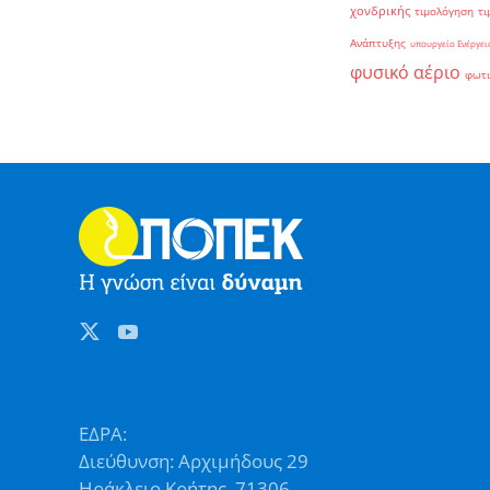
χονδρικής
τιμολόγηση
τι
Ανάπτυξης
υπουργείο Ενέργει
φυσικό αέριο
φωτ
ΕΔΡΑ:
Διεύθυνση: Αρχιμήδους 29
Ηράκλειο Κρήτης, 71306