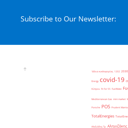
Subscribe to Our Newsletter:
2030
'άδεια κυκλοφορίας
1202
covid-19
c
Energy
Fu
Κύπρου
fit for 55
FuelMate
Mediterranean Gas
mini market
POS
Porsche
Prudent Warrio
TotalEnergies
TotalEne
Αληγιζάκης
Αλεξιάδης Τρ.