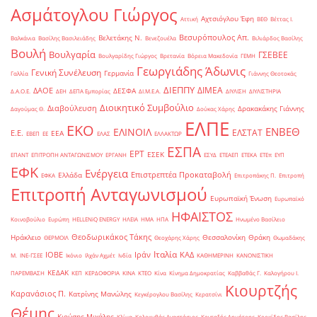
Ασμάτογλου Γιώργος
Αχτσιόγλου Έφη
Αττική
ΒΕΘ
Βέττας Ι.
Βεσυρόπουλος Απ.
Βελετάκης Ν.
Βαλκάνια
Βασίλης Βασιλειάδης
Βενεζουέλα
Βιλιάρδος Βασίλης
Βουλή
Βουλγαρία
ΓΣΕΒΕΕ
Βουλγαρίδης Γιώργος
Βρετανία
Βόρεια Μακεδονία
ΓΕΜΗ
Γεωργιάδης Άδωνις
Γενική Συνέλευση
Γερμανία
Γαλλία
Γιάννης Θεοτοκάς
ΔΙΕΠΠΥ
ΔΙΜΕΑ
ΔΑΟΕ
ΔΕΣΦΑ
Δ.Α.Ο.Ε.
ΔΕΗ
ΔΕΠΑ Εμπορίας
ΔΙ.Μ.Ε.Α.
ΔΙΥΛΙΣΗ
ΔΙΥΛΙΣΤΗΡΙΑ
Διοικητικό Συμβούλιο
Διαβούλευση
Δρακακάκης Γιάννης
Δαγούμας Θ.
Δούκας Χάρης
ΕΛΠΕ
ΕΚΟ
ΕΝΒΕΘ
ΕΛΙΝΟΙΛ
ΕΛΣΤΑΤ
Ε.Ε.
ΕΕΑ
ΕΒΕΠ
ΕΕ
ΕΛΑΣ
ΕΛΛΑΚΤΩΡ
ΕΣΠΑ
ΕΡΤ
ΕΣΕΚ
ΕΠΑΝΤ
ΕΠΙΤΡΟΠΗ ΑΝΤΑΓΩΝΙΣΜΟΥ
ΕΡΓΑΝΗ
ΕΣΥΔ
ΕΤΕΑΕΠ
ΕΤΕΚΑ
ΕΤΕπ
ΕΥΠ
ΕΦΚ
Ενέργεια
Επιστρεπτέα Προκαταβολή
Ελλάδα
ΕΦΚΑ
Επιτροπάκης Π.
Επιτροπή
Επιτροπή Ανταγωνισμού
Ευρωπαϊκή Ένωση
Ευρωπαϊκό
ΗΦΑΙΣΤΟΣ
Κοινοβούλιο
Ευρώπη
ΗELLENiQ ENERGY
ΗΛΕΙΑ
ΗΜΑ
ΗΠΑ
Ηνωμένο Βασίλειο
Θεοδωρικάκος Τάκης
Ηράκλειο
Θεσσαλονίκη
Θράκη
ΘΕΡΜΟΙΛ
Θεοχάρης Χάρης
Θωμαδάκης
Ιταλία
ΙΟΒΕ
Ιράν
ΚΑΔ
Μ.
ΙΝΕ-ΓΣΕΕ
Ικόνιο
Ιλχάν Αχμέτ
Ινδία
ΚΑΘΗΜΕΡΙΝΗ
ΚΑΝΟΝΙΣΤΙΚΗ
ΚΕΔΑΚ
ΠΑΡΕΜΒΑΣΗ
ΚΕΠ
ΚΕΡΔΟΦΟΡΙΑ
ΚΙΝΑ
ΚΤΕΟ
Κίνα
Κίνημα Δημοκρατίας
Καββαθάς Γ.
Καλογήρου Ι.
Κιουρτζής
Καρανάσιος Π.
Κατρίνης Μανώλης
Κεγκέρογλου Βασίλης
Κερατσίνι
Θέμης
Κιούσης Μιχάλης
Κλίμα
Κολοκυθάς Αναστάσιος
Κονταξής Δημήτρης
Κορκίδης Βασίλης