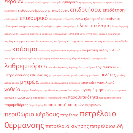
εκροών
εμπάργκο
εισφορά αλληλεγγύης
εισφορές
εμπρησμός
εμπόριο
ενεργειακή κρίση
επιδοτήσεις
επιδότηση
επίδομα θέρμανσης
επενδύσεις
ενισχύσεις
επικουρικό
ηλεκτρικά αυτοκίνητα
ευρώ
επιθεώρηση
επιμέτρηση
εταιρείες
ηλεκτροκίνηση
ηλεκτρικά οχήματα
ηλεκτρικά ποδήλατα
ηλεκτρικό ρεύμα
θέση
θερμική
ιστορία
καταπόνηση
ιδιωτικά πρατήρια
ισοζύγιο
ισολογισμοί
ισχύ
ιχνηθέτης
κάμερα ασφαλείας
κέρδη
κίνητρα
καταγγελίες
κατανάλωση
κακοκαιρία
κανονισμός
κατάρτιση
καυσίμων
καυσόξυλα
καύσιμα
κλιματική αλλαγή
κλοπή
καύσι
καύσωνας
κερδοσκοπία
κερδοφορία
καυσίμων
κράνος
κράτος
κυβέρνηση
κυβικά
κυρώσεις
λίτρων
λαθραία
λαθρεμπορία
λαθρεμπόριο
λογισμικό
ληστεία
λιπαντήρια
ληστείες
λιγνίτης
λουκέτο
μελέτες
μέτρα δέουσας επιμέλειας
μέτρα προστασίας
μαφία
μείωση
μειώσεις
μελέτη
μητρώα
ναυτιλιακό
μπαταρίες
μεταφορικές
μικρόβια
μικτά κλιμάκια
μπαταρία
νοθεία
ογκομέτρηση
νομοσχέδιο
οδηγοί
νομιμη διακίνηση
νομοθεσία
νόμος
ορυκτά
παραβατικότητα
παράταση
καύσιμα
παραβάσεις
παραβάτικότητα
παραβατικότητατα
παρατηρητήριο τιμών
παραμεθόριος
περιβάλλον
παραπομπή
πετρέλαιο
περιθώριο κέρδους
πετρέλαιο
θέρμανσης
πετρέλαιο κίνησης
πετρελαιοειδή