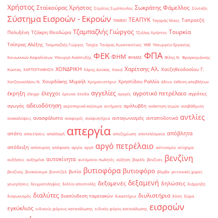
Χρήστος
Σταϊκούρας Χρήστος
Σωκράτης Φάμελλος
Στράτος Σιμόπουλος
Σύνταξη
Σύστημα Εισροών - Εκροών
ΤΕΑΠΥΚ
Ταπρατζή
ΤΑΜΕΙΟ
Ταγαράς Νίκος
Τζαμπαζλής Γιώργος
Τουρκία
Πολυξένη
Τζάκρη Θεοδώρα
Τζιόλας Χρήστος
Τσίπρας Αλέξης
Τσαμπαζλής Γιώργος
Τσεχία
Τσιάρας Κωνσταντίνος
ΥΜΕ
Υπουργείο Εργασίας
ΦΠΑ
ΦΕΚ
ΦΗΜ
Κοινωνικών Ασφαλίσεων
Υπουργό Ανάπτυξης
ΦΗΜΑΣ
Φίλης Ν.
Φραγκογιάννης
Χαρίτσης Αλ.
ΧΟΝΔΡΙΚΗ
Χατζηθεοδοσίου Γ.
Κώστας
ΧΑΡΤΟΓΡΑΦΗΣΗ
Χάρης Δούκας
Χανιά
Χουρδάκης Μιχαήλ
Χρηστίδου Ραλλία
Χατζηνικολάου Ν.
Χρηματιστήριο
άδεια
έκθεση αποβλήτων
αγγελίες
αγροτικό πετρέλαιο
έκρηξη
έλεγχοι
αγρότες
έλεγχο
έρευνα
έσοδα
αγορές
αδειοδότηση
αγωγός
αμόλυβδη
αεροπορικά καύσιμα
αιτήματα
ανάκτηση ατμών
αναβάθμιση
αντλίες
ανασφάλιστα
ανταγωνισμός
ανταποδοτικά
ανακαλύψεις
αναφορές
αναψυκτήρια
απεργία
απόβλητα
απάτη
απαιτήσεις
απαλλαγή
αποζημίωση
αποτελέσματα
αργό πετρέλαιο
απόδειξη
απόσυρση
απόφαση
αργία
αργό
αστυνομία
ατύχημα
βενζίνη
αυτοκίνητα
αυξήσεις
αυξημένα
αυτόματοι πωλητές
αύξηση
βαρέλι
βενζίνες
βυτιοφόρα
βυτιοφόρο
βυτίο
βενζίνης
βιοκαύσιμα
βιοντίζελ
βόμβα
γειτονικές χώρες
δεξαμενή
δεξαμενές
δηλώσεις
γεωτρήσεις
δειγματοληψίες
δελτίο αποστολής
διάρρηξη
διαλύτες
διυλιστήρια
διασύνδεση ταμειακών
διαγωνισμός
δικαστήριο
δόση
δώρα
εισροών
εγκύκλιος
ειδικούς φόρους κατανάλωσης
ειδικός φόρος κατανάλωσης