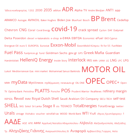
ADR
2035
ANT1
2030
Alpha TV
app
'άδεια κυκλοφορίας
1202
adblue
Andre Bledjian
BP
Brent
ARAMCO
AVINOIL
Biden Joe
Cedefop
Autogas
Baker Hughes
BlueFuel
Bosch
covid-19
CNG
Chevron
crack spread
Coral
Coral Energy
Cyclon
DAF
Dailymail
Delta Poseidon
e-ΕΦΚΑ
EBITDA
eFuel
diesel
e-katanalotis
e-shop
Economist
EKO Cyprus
Exxon-Mobil
Energean Oil
euro 5
EUROPOL
Eurostat
ExxonMobil Κύπρου
fit for 55
FuelMate
Fuel Pass
Greek Mafia
Guardian
Goldman Sachs
gov.gr
fuelprices.gr
fund
GPS
HelleniQ Energy
interlock
LNG
IRIS
LPG
Handelsblatt
Inside Story
kWh
LANA
LG
LPC
MOTOR OIL
Lukoil
Mediterranean Gas
mini market
Mohammad Sanusi Barkindo
OPEC
myData
OPEC+
Mytilineos
MWh
myΘέρμανση
newsauto.gr
OIL ONE
Open
POS
PLATTS
refinery margin
TV
Optima Bank
Petrolina
Porsche
Prudent Warrior
RealNews
Revoil
Royal Dutch Shell
self-test
Saudi Arabian Oil Company
REPSOL
RMM
SECU-TECH
SHELL
TotalEnergies
Stage II
TEXACO
TotalEnergy
SKG
Sokol
Sri Lanka
sts
twitter
Urals
WTI
Yiufi
vintage
Viohalco
voucher
windfall tax
WOOD
World Bank
«Άγιος Χριστόφορος»
΄1
ΑΑΔΕ
Αλβανία
ΑΦΜ
ΑΟΖ
ΑΠΕ
Αγγελική Ναταλία Αδαμοπούλου
Αλεξανδρούπολη
Αλεξιάδης
Αληγιζάκης Γιάννης
Αναφορά
Τρ.
Αναγνωστόπουλος Θ.
Αρβανιτίδης Γιώργος
Ασία