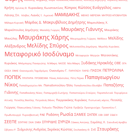
Κώτσος Ευάγγελος
Κύπρος
Κρήτη
Κυρανάκης Κωνσταντίνος
Κρίντας Θ.
ΛΙΒΕΡΙΑ
ΜΑΜΙΔΑΚΗΣ
Λάτσης Σπ.
Λιανός Ι.
Λέσβος
Λιμενικό
ΜΕΛΚΟ
ΜΕΡΙΣΜΑ
ΜΗΤΡΩΟ ΑΠΟΒΛΗΤΩΝ
Μακρυβέλιος Δημήτρης
Μάρδας Δ.
Μαμουλάκης Χ.
Μάλαμα Κυριακή
Μαυράκης Γιάννης
Μαρκόπουλος Δημήτρης
Μαυράκης
Μασαλής Γιώργος
Μαυράκης Χάρης
Μελίδης
Μανώλης
Μαυρομμάτης Γιώργος
Μεθάνιο
Μελίδης Σπύρος
Αλέξανδρος
Μελισσανίδης Δημήτρης
Μερελής Κυριάκος
Μεταφορικό Ισοδύναμο
Μητσοτάκης
Μεταφορών
Μητρώο
Ξυδάκης Ηρακλής
ΟΒΕ
Κυριάκος
Μπόμπορης Παναγιώτης
Ν.Μάκρη
ΝΑΞΟΣ
Νέα Μάκρη
ΟΓΑ
ΠΕΤΡΟΛΙΝΑ
ΠΑΣΟΚ
Οικονόμου Γ.
ΟΟΣΑ
ΟΦΑΕ
Οικονομικός Ταχυδρόμος
ΠΑΡΑΤΑΣΗ
ΠΑΡΙΣΙ
ΠΟΠΕΚ
Παπαγεωργίου
ΠΡΑΤΗΡΙΑ
ΠΡΟΘΕΣΜΙΑ
Πάνας Απόστολος
Πέτη Πέρκα
Νίκος
Παπαζήσης
Παπαδοπούλου Έλλη
Παπαδημητρίου Μπ.
Παπαδοπούλου Ελισάβετ
Γιάννης
Παπαθανάσης Νίκος
Παπαμιχαήλ Σωτήρης
Παπασταύρου Σταύρος
Παραπολιτικά
Περιφέρεια
Πιερρακάκης Κυριάκος
Πιτσιλής
Αττικής
Πετκίδης Βασίλης
Πετραλιάς Θάνος
Πιστωτικές κάρτες
Γιώργος
Πούλου Γιώτα
Πλακιωτάκης Γιάννης
Πολωνία
Πρέβεζα
Πρατηριούχοι
Προκοπίου Γ.
Ρωσία
Ροδόπη
ΣΑΜΕΕ
ΣΑΠΕΚ
ΡΑΕ
Πρωθυπουργό
Πυροσβεστική
ΣΕΒ
ΣΕΒΤ
ΣΕΔΕ ΙΙ
ΣΕΕΠΕ
ΣΥΡΙΖΑ
ΣΠΥΡΙΔΗΣ
Σαμόλης Λ.
ΣΕΥΠΥΚΕ
ΣΚΑΙ
ΣΜΕΑ
Σάκκος Αντώνης
Σαουδική Αραβία
Σταυράκης
Σιάμισιης Ανδρέας
Σκρέκας Κώστας
ΣτΕ
Σβίγκου Ρ.
Σκυλακάκης Θ.