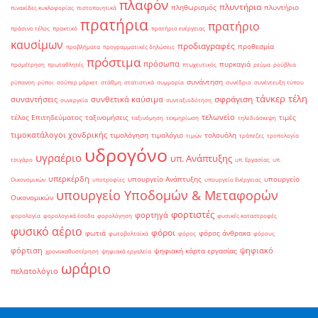
πλαφόν
πλυντήρια
πληθωρισμός
πλυντήριο
πινακίδες κυκλοφορίας
πιστοποιητικά
πρατήρια
πρατήριο
πράσινο τέλος
πρακτικό
πρατήριο ενέργειας
καυσίμων
προδιαγραφές
προθεσμία
προβλήματα
προγραμματικές δηλώσεις
πρόστιμα
πρόσωπα
πυρκαγιά
προμέτρηση
πρωταθλητές
πτωχευτικός
ρεύμα
ρούβλια
συνάντηση
ρύπανση
ρύποι
σούπερ μάρκετ
στάθμη
στατιστικά
συμμορία
συνέδριο
συνέντευξη τύπου
τάνκερ
τέλη
σφράγιση
συναντήσεις
συνθετικά καύσιμα
συνεργεία
συνταξιοδότηση
τελωνείο
τέλος Επιτηδεύματος
ταξινομήσεις
τιμές
ταξινόμηση
τεκμηρίωση
τηλεδιάσκεψη
τιμοκατάλογοι χονδρικής
τιμολόγηση
τιμολόγιο
τολουόλη
τιμών
τράπεζες
τροπολογία
υδρογόνο
υγραέριο
υπ. Ανάπτυξης
τσιγάρο
υπ. Εργασίας
υπ.
υπερκέρδη
υπουργείο Ανάπτυξης
υπουργείο
Οικονομικών
υποτροφίες
υπουργείο Ενέργειας
υπουργείο Υποδομών & Μεταφορών
Οικονομικών
φορτιστές
φορτηγά
φορολογία
φορολογικά έσοδα
φορολόγηση
φυσικές καταστροφές
φυσικό αέριο
φόροι
φωτιά
φόρος άνθρακα
φωτοβολταϊκά
φόρος
φόρους
φόρτιση
ψηφιακό
ψηφιακή κάρτα εργασίας
χρονοκαθυστέρηση
ψηφιακά εργαλεία
ωράριο
πελατολόγιο