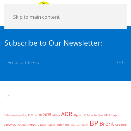
Skip to main content
Subscribe to Our Newsletter:
ADR
2035
ANT1
2030
Alpha TV
app
'άδεια κυκλοφορίας
1202
adblue
Andre Bledjian
BP
Brent
ARAMCO
AVINOIL
Biden Joe
Cedefop
Autogas
Baker Hughes
BlueFuel
Bosch