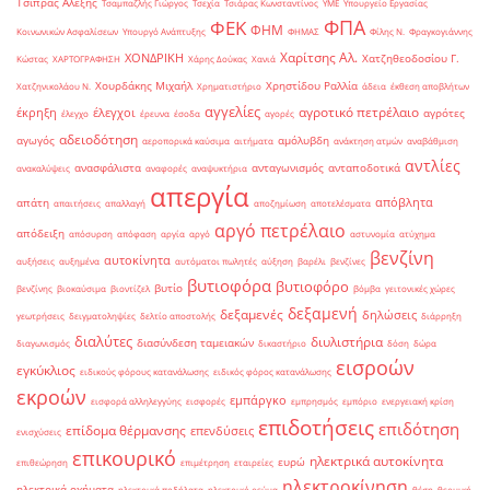
Τσίπρας Αλέξης
Τσαμπαζλής Γιώργος
Τσεχία
Τσιάρας Κωνσταντίνος
ΥΜΕ
Υπουργείο Εργασίας
ΦΠΑ
ΦΕΚ
ΦΗΜ
Κοινωνικών Ασφαλίσεων
Υπουργό Ανάπτυξης
ΦΗΜΑΣ
Φίλης Ν.
Φραγκογιάννης
Χαρίτσης Αλ.
ΧΟΝΔΡΙΚΗ
Χατζηθεοδοσίου Γ.
Κώστας
ΧΑΡΤΟΓΡΑΦΗΣΗ
Χάρης Δούκας
Χανιά
Χουρδάκης Μιχαήλ
Χρηστίδου Ραλλία
Χατζηνικολάου Ν.
Χρηματιστήριο
άδεια
έκθεση αποβλήτων
αγγελίες
αγροτικό πετρέλαιο
έκρηξη
έλεγχοι
αγρότες
έλεγχο
έρευνα
έσοδα
αγορές
αδειοδότηση
αγωγός
αμόλυβδη
αεροπορικά καύσιμα
αιτήματα
ανάκτηση ατμών
αναβάθμιση
αντλίες
ανασφάλιστα
ανταγωνισμός
ανταποδοτικά
ανακαλύψεις
αναφορές
αναψυκτήρια
απεργία
απόβλητα
απάτη
απαιτήσεις
απαλλαγή
αποζημίωση
αποτελέσματα
αργό πετρέλαιο
απόδειξη
απόσυρση
απόφαση
αργία
αργό
αστυνομία
ατύχημα
βενζίνη
αυτοκίνητα
αυξήσεις
αυξημένα
αυτόματοι πωλητές
αύξηση
βαρέλι
βενζίνες
βυτιοφόρα
βυτιοφόρο
βυτίο
βενζίνης
βιοκαύσιμα
βιοντίζελ
βόμβα
γειτονικές χώρες
δεξαμενή
δεξαμενές
δηλώσεις
γεωτρήσεις
δειγματοληψίες
δελτίο αποστολής
διάρρηξη
διαλύτες
διυλιστήρια
διασύνδεση ταμειακών
διαγωνισμός
δικαστήριο
δόση
δώρα
εισροών
εγκύκλιος
ειδικούς φόρους κατανάλωσης
ειδικός φόρος κατανάλωσης
εκροών
εμπάργκο
εισφορά αλληλεγγύης
εισφορές
εμπρησμός
εμπόριο
ενεργειακή κρίση
επιδοτήσεις
επιδότηση
επίδομα θέρμανσης
επενδύσεις
ενισχύσεις
επικουρικό
ηλεκτρικά αυτοκίνητα
ευρώ
επιθεώρηση
επιμέτρηση
εταιρείες
ηλεκτροκίνηση
ηλεκτρικά οχήματα
ηλεκτρικά ποδήλατα
ηλεκτρικό ρεύμα
θέση
θερμική