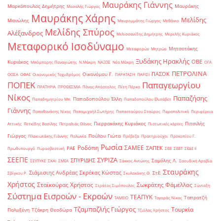
Μαυράκης Γιάννης
Μαρκόπουλος Δημήτρης
Μαυράκης
Μασαλής Γιώργος
Μαυράκης Χάρης
Μελίδης
Μανώλης
Μαυρομμάτης Γιώργος
Μεθάνιο
Μελίδης Σπύρος
Αλέξανδρος
Μελισσανίδης Δημήτρης
Μερελής Κυριάκος
Μεταφορικό Ισοδύναμο
Μητσοτάκης
Μεταφορών
Μητρώο
Ξυδάκης Ηρακλής
ΟΒΕ
Κυριάκος
Μπόμπορης Παναγιώτης
Ν.Μάκρη
ΝΑΞΟΣ
Νέα Μάκρη
ΟΓΑ
ΠΕΤΡΟΛΙΝΑ
ΠΑΣΟΚ
Οικονόμου Γ.
ΟΟΣΑ
ΟΦΑΕ
Οικονομικός Ταχυδρόμος
ΠΑΡΑΤΑΣΗ
ΠΑΡΙΣΙ
ΠΟΠΕΚ
Παπαγεωργίου
ΠΡΑΤΗΡΙΑ
ΠΡΟΘΕΣΜΙΑ
Πάνας Απόστολος
Πέτη Πέρκα
Νίκος
Παπαζήσης
Παπαδοπούλου Έλλη
Παπαδημητρίου Μπ.
Παπαδοπούλου Ελισάβετ
Γιάννης
Παπαθανάσης Νίκος
Παπαμιχαήλ Σωτήρης
Παπασταύρου Σταύρος
Παραπολιτικά
Περιφέρεια
Πιερρακάκης Κυριάκος
Πιτσιλής
Αττικής
Πετκίδης Βασίλης
Πετραλιάς Θάνος
Πιστωτικές κάρτες
Γιώργος
Πούλου Γιώτα
Πλακιωτάκης Γιάννης
Πολωνία
Πρέβεζα
Πρατηριούχοι
Προκοπίου Γ.
Ρωσία
Ροδόπη
ΣΑΜΕΕ
ΣΑΠΕΚ
ΡΑΕ
Πρωθυπουργό
Πυροσβεστική
ΣΕΒ
ΣΕΒΤ
ΣΕΔΕ ΙΙ
ΣΕΕΠΕ
ΣΥΡΙΖΑ
ΣΠΥΡΙΔΗΣ
Σαμόλης Λ.
ΣΕΥΠΥΚΕ
ΣΚΑΙ
ΣΜΕΑ
Σάκκος Αντώνης
Σαουδική Αραβία
Σταυράκης
Σιάμισιης Ανδρέας
Σκρέκας Κώστας
ΣτΕ
Σβίγκου Ρ.
Σκυλακάκης Θ.
Χρήστος
Σταϊκούρας Χρήστος
Σωκράτης Φάμελλος
Στράτος Σιμόπουλος
Σύνταξη
Σύστημα Εισροών - Εκροών
ΤΕΑΠΥΚ
Ταπρατζή
ΤΑΜΕΙΟ
Ταγαράς Νίκος
Τζαμπαζλής Γιώργος
Τουρκία
Πολυξένη
Τζάκρη Θεοδώρα
Τζιόλας Χρήστος