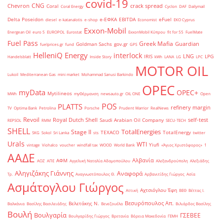
covid-19
CNG
Chevron
crack spread
Coral
Coral Energy
Cyclon
DAF
Dailymail
Delta Poseidon
e-ΕΦΚΑ
EBITDA
eFuel
diesel
e-katanalotis
e-shop
Economist
EKO Cyprus
Exxon-Mobil
Energean Oil
euro 5
EUROPOL
Eurostat
ExxonMobil Κύπρου
fit for 55
FuelMate
Fuel Pass
Greek Mafia
Guardian
Goldman Sachs
gov.gr
fuelprices.gr
fund
GPS
HelleniQ Energy
interlock
LNG
IRIS
LPG
Handelsblatt
Inside Story
kWh
LANA
LG
LPC
MOTOR OIL
Lukoil
Mediterranean Gas
mini market
Mohammad Sanusi Barkindo
OPEC
myData
OPEC+
Mytilineos
MWh
myΘέρμανση
newsauto.gr
OIL ONE
Open
POS
PLATTS
refinery margin
TV
Optima Bank
Petrolina
Porsche
Prudent Warrior
RealNews
Revoil
Royal Dutch Shell
self-test
Saudi Arabian Oil Company
REPSOL
RMM
SECU-TECH
SHELL
TotalEnergies
Stage II
TEXACO
TotalEnergy
SKG
Sokol
Sri Lanka
sts
twitter
Urals
WTI
Yiufi
vintage
Viohalco
voucher
windfall tax
WOOD
World Bank
«Άγιος Χριστόφορος»
΄1
ΑΑΔΕ
Αλβανία
ΑΦΜ
ΑΟΖ
ΑΠΕ
Αγγελική Ναταλία Αδαμοπούλου
Αλεξανδρούπολη
Αλεξιάδης
Αληγιζάκης Γιάννης
Αναφορά
Τρ.
Αναγνωστόπουλος Θ.
Αρβανιτίδης Γιώργος
Ασία
Ασμάτογλου Γιώργος
Αχτσιόγλου Έφη
Αττική
ΒΕΘ
Βέττας Ι.
Βεσυρόπουλος Απ.
Βελετάκης Ν.
Βαλκάνια
Βασίλης Βασιλειάδης
Βενεζουέλα
Βιλιάρδος Βασίλης
Βουλή
Βουλγαρία
ΓΣΕΒΕΕ
Βουλγαρίδης Γιώργος
Βρετανία
Βόρεια Μακεδονία
ΓΕΜΗ