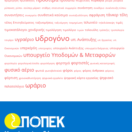
πρόσωπα
πυρκαγιά
προμέτρηση
πρωταθλητές
πτωχευτικός
ρεύμα
ρούβλια
συνάντηση
ρύπανση
ρύποι
σούπερ μάρκετ
στάθμη
στατιστικά
συμμορία
συνέδριο
συνέντευξη τύπου
τάνκερ
τέλη
σφράγιση
συναντήσεις
συνθετικά καύσιμα
συνεργεία
συνταξιοδότηση
τελωνείο
τέλος Επιτηδεύματος
ταξινομήσεις
τιμές
ταξινόμηση
τεκμηρίωση
τηλεδιάσκεψη
τιμοκατάλογοι χονδρικής
τιμολόγηση
τιμολόγιο
τολουόλη
τιμών
τράπεζες
τροπολογία
υδρογόνο
υγραέριο
υπ. Ανάπτυξης
τσιγάρο
υπ. Εργασίας
υπ.
υπερκέρδη
υπουργείο Ανάπτυξης
υπουργείο
Οικονομικών
υποτροφίες
υπουργείο Ενέργειας
υπουργείο Υποδομών & Μεταφορών
Οικονομικών
φορτιστές
φορτηγά
φορολογία
φορολογικά έσοδα
φορολόγηση
φυσικές καταστροφές
φυσικό αέριο
φόροι
φωτιά
φόρος άνθρακα
φωτοβολταϊκά
φόρος
φόρους
φόρτιση
ψηφιακό
ψηφιακή κάρτα εργασίας
χρονοκαθυστέρηση
ψηφιακά εργαλεία
ωράριο
πελατολόγιο