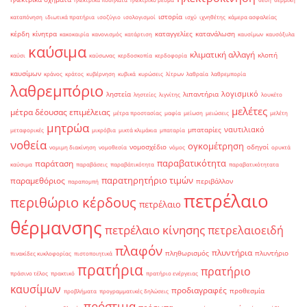
ιστορία
καταπόνηση
ιδιωτικά πρατήρια
ισοζύγιο
ισολογισμοί
ισχύ
ιχνηθέτης
κάμερα ασφαλείας
κέρδη
κίνητρα
καταγγελίες
κατανάλωση
κακοκαιρία
κανονισμός
κατάρτιση
καυσίμων
καυσόξυλα
καύσιμα
κλιματική αλλαγή
κλοπή
καύσι
καύσωνας
κερδοσκοπία
κερδοφορία
καυσίμων
κράνος
κράτος
κυβέρνηση
κυβικά
κυρώσεις
λίτρων
λαθραία
λαθρεμπορία
λαθρεμπόριο
λογισμικό
ληστεία
λιπαντήρια
ληστείες
λιγνίτης
λουκέτο
μελέτες
μέτρα δέουσας επιμέλειας
μέτρα προστασίας
μαφία
μείωση
μειώσεις
μελέτη
μητρώα
ναυτιλιακό
μπαταρίες
μεταφορικές
μικρόβια
μικτά κλιμάκια
μπαταρία
νοθεία
ογκομέτρηση
νομοσχέδιο
οδηγοί
νομιμη διακίνηση
νομοθεσία
νόμος
ορυκτά
παραβατικότητα
παράταση
καύσιμα
παραβάσεις
παραβάτικότητα
παραβατικότητατα
παρατηρητήριο τιμών
παραμεθόριος
περιβάλλον
παραπομπή
πετρέλαιο
περιθώριο κέρδους
πετρέλαιο
θέρμανσης
πετρέλαιο κίνησης
πετρελαιοειδή
πλαφόν
πλυντήρια
πληθωρισμός
πλυντήριο
πινακίδες κυκλοφορίας
πιστοποιητικά
πρατήρια
πρατήριο
πράσινο τέλος
πρακτικό
πρατήριο ενέργειας
καυσίμων
προδιαγραφές
προθεσμία
προβλήματα
προγραμματικές δηλώσεις
πρόστιμα