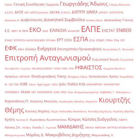
Γεωργιάδης Άδωνις
Γενική Συνέλευση
Γερμανία
Γαλλία
Γιάννης Θεοτοκάς
ΔΙΕΠΠΥ
ΔΙΜΕΑ
ΔΑΟΕ
ΔΕΣΦΑ
Δ.Α.Ο.Ε.
ΔΕΗ
ΔΕΠΑ Εμπορίας
ΔΙ.Μ.Ε.Α.
ΔΙΥΛΙΣΗ
ΔΙΥΛΙΣΤΗΡΙΑ
Διοικητικό Συμβούλιο
Διαβούλευση
Δρακακάκης Γιάννης
Δαγούμας Θ.
Δούκας Χάρης
ΕΛΠΕ
ΕΚΟ
ΕΝΒΕΘ
ΕΛΙΝΟΙΛ
ΕΛΣΤΑΤ
Ε.Ε.
ΕΕΑ
ΕΒΕΠ
ΕΕ
ΕΛΑΣ
ΕΛΛΑΚΤΩΡ
ΕΣΠΑ
ΕΡΤ
ΕΣΕΚ
ΕΠΑΝΤ
ΕΠΙΤΡΟΠΗ ΑΝΤΑΓΩΝΙΣΜΟΥ
ΕΡΓΑΝΗ
ΕΣΥΔ
ΕΤΕΑΕΠ
ΕΤΕΚΑ
ΕΤΕπ
ΕΥΠ
ΕΦΚ
Ενέργεια
Επιστρεπτέα Προκαταβολή
Ελλάδα
ΕΦΚΑ
Επιτροπάκης Π.
Επιτροπή
Επιτροπή Ανταγωνισμού
Ευρωπαϊκή Ένωση
Ευρωπαϊκό
ΗΦΑΙΣΤΟΣ
Κοινοβούλιο
Ευρώπη
ΗELLENiQ ENERGY
ΗΛΕΙΑ
ΗΜΑ
ΗΠΑ
Ηνωμένο Βασίλειο
Θεοδωρικάκος Τάκης
Ηράκλειο
Θεσσαλονίκη
Θράκη
ΘΕΡΜΟΙΛ
Θεοχάρης Χάρης
Θωμαδάκης
Ιταλία
ΙΟΒΕ
Ιράν
ΚΑΔ
Μ.
ΙΝΕ-ΓΣΕΕ
Ικόνιο
Ιλχάν Αχμέτ
Ινδία
ΚΑΘΗΜΕΡΙΝΗ
ΚΑΝΟΝΙΣΤΙΚΗ
ΚΕΔΑΚ
ΠΑΡΕΜΒΑΣΗ
ΚΕΠ
ΚΕΡΔΟΦΟΡΙΑ
ΚΙΝΑ
ΚΤΕΟ
Κίνα
Κίνημα Δημοκρατίας
Καββαθάς Γ.
Καλογήρου Ι.
Κιουρτζής
Καρανάσιος Π.
Κατρίνης Μανώλης
Κεγκέρογλου Βασίλης
Κερατσίνι
Θέμης
Κιούσης Μιχάλης
Κλίμα
Κολοκυθάς Αναστάσιος
Κονταξής Δημήτρης
Κορκίδης Βασίλης
Κώτσος Ευάγγελος
Κύπρος
Κρήτη
Κυρανάκης Κωνσταντίνος
Κρίντας Θ.
ΛΙΒΕΡΙΑ
ΜΑΜΙΔΑΚΗΣ
Λάτσης Σπ.
Λιανός Ι.
Λέσβος
Λιμενικό
ΜΕΛΚΟ
ΜΕΡΙΣΜΑ
ΜΗΤΡΩΟ ΑΠΟΒΛΗΤΩΝ
Μακρυβέλιος Δημήτρης
Μάρδας Δ.
Μαμουλάκης Χ.
Μάλαμα Κυριακή