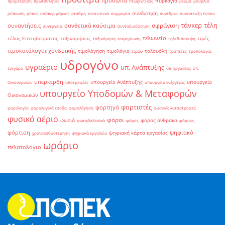
πρόσωπα
πυρκαγιά
προμέτρηση
πρωταθλητές
πτωχευτικός
ρεύμα
ρούβλια
συνάντηση
ρύπανση
ρύποι
σούπερ μάρκετ
στάθμη
στατιστικά
συμμορία
συνέδριο
συνέντευξη τύπου
τάνκερ
τέλη
σφράγιση
συναντήσεις
συνθετικά καύσιμα
συνεργεία
συνταξιοδότηση
τελωνείο
τέλος Επιτηδεύματος
ταξινομήσεις
τιμές
ταξινόμηση
τεκμηρίωση
τηλεδιάσκεψη
τιμοκατάλογοι χονδρικής
τιμολόγηση
τιμολόγιο
τολουόλη
τιμών
τράπεζες
τροπολογία
υδρογόνο
υγραέριο
υπ. Ανάπτυξης
τσιγάρο
υπ. Εργασίας
υπ.
υπερκέρδη
υπουργείο Ανάπτυξης
υπουργείο
Οικονομικών
υποτροφίες
υπουργείο Ενέργειας
υπουργείο Υποδομών & Μεταφορών
Οικονομικών
φορτιστές
φορτηγά
φορολογία
φορολογικά έσοδα
φορολόγηση
φυσικές καταστροφές
φυσικό αέριο
φόροι
φωτιά
φόρος άνθρακα
φωτοβολταϊκά
φόρος
φόρους
φόρτιση
ψηφιακό
ψηφιακή κάρτα εργασίας
χρονοκαθυστέρηση
ψηφιακά εργαλεία
ωράριο
πελατολόγιο