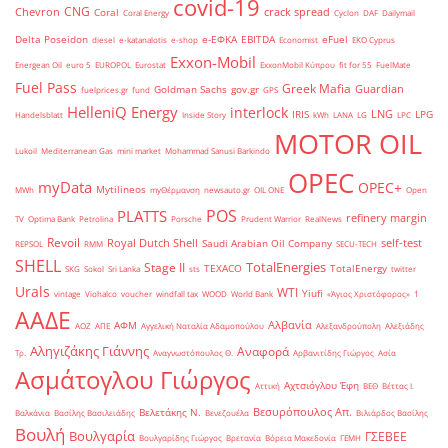
covid-19
CNG
Chevron
crack spread
Coral
Coral Energy
Cyclon
DAF
Dailymail
Delta Poseidon
e-ΕΦΚΑ
EBITDA
eFuel
diesel
e-katanalotis
e-shop
Economist
EKO Cyprus
Exxon-Mobil
Energean Oil
euro 5
EUROPOL
Eurostat
ExxonMobil Κύπρου
fit for 55
FuelMate
Fuel Pass
Greek Mafia
Guardian
Goldman Sachs
gov.gr
fuelprices.gr
fund
GPS
HelleniQ Energy
interlock
LNG
IRIS
LPG
Handelsblatt
Inside Story
kWh
LANA
LG
LPC
MOTOR OIL
Lukoil
Mediterranean Gas
mini market
Mohammad Sanusi Barkindo
OPEC
myData
OPEC+
Mytilineos
MWh
myΘέρμανση
newsauto.gr
OIL ONE
Open
POS
PLATTS
refinery margin
TV
Optima Bank
Petrolina
Porsche
Prudent Warrior
RealNews
Revoil
Royal Dutch Shell
self-test
Saudi Arabian Oil Company
REPSOL
RMM
SECU-TECH
SHELL
TotalEnergies
Stage II
TEXACO
TotalEnergy
SKG
Sokol
Sri Lanka
sts
twitter
Urals
WTI
Yiufi
vintage
Viohalco
voucher
windfall tax
WOOD
World Bank
«Άγιος Χριστόφορος»
΄1
ΑΑΔΕ
Αλβανία
ΑΦΜ
ΑΟΖ
ΑΠΕ
Αγγελική Ναταλία Αδαμοπούλου
Αλεξανδρούπολη
Αλεξιάδης
Αληγιζάκης Γιάννης
Αναφορά
Τρ.
Αναγνωστόπουλος Θ.
Αρβανιτίδης Γιώργος
Ασία
Ασμάτογλου Γιώργος
Αχτσιόγλου Έφη
Αττική
ΒΕΘ
Βέττας Ι.
Βεσυρόπουλος Απ.
Βελετάκης Ν.
Βαλκάνια
Βασίλης Βασιλειάδης
Βενεζουέλα
Βιλιάρδος Βασίλης
Βουλή
Βουλγαρία
ΓΣΕΒΕΕ
Βουλγαρίδης Γιώργος
Βρετανία
Βόρεια Μακεδονία
ΓΕΜΗ