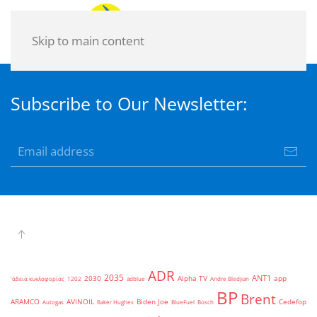
Skip to main content
Subscribe to Our Newsletter:
ADR
2035
ANT1
2030
Alpha TV
app
'άδεια κυκλοφορίας
1202
adblue
Andre Bledjian
BP
Brent
ARAMCO
AVINOIL
Biden Joe
Cedefop
Autogas
Baker Hughes
BlueFuel
Bosch