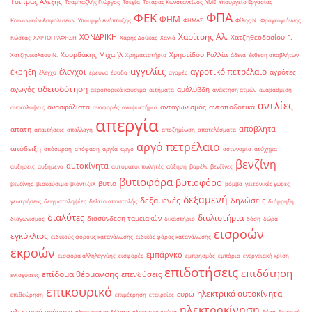
Τσίπρας Αλέξης
Τσαμπαζλής Γιώργος
Τσεχία
Τσιάρας Κωνσταντίνος
ΥΜΕ
Υπουργείο Εργασίας
ΦΠΑ
ΦΕΚ
ΦΗΜ
Κοινωνικών Ασφαλίσεων
Υπουργό Ανάπτυξης
ΦΗΜΑΣ
Φίλης Ν.
Φραγκογιάννης
Χαρίτσης Αλ.
ΧΟΝΔΡΙΚΗ
Χατζηθεοδοσίου Γ.
Κώστας
ΧΑΡΤΟΓΡΑΦΗΣΗ
Χάρης Δούκας
Χανιά
Χουρδάκης Μιχαήλ
Χρηστίδου Ραλλία
Χατζηνικολάου Ν.
Χρηματιστήριο
άδεια
έκθεση αποβλήτων
αγγελίες
αγροτικό πετρέλαιο
έκρηξη
έλεγχοι
αγρότες
έλεγχο
έρευνα
έσοδα
αγορές
αδειοδότηση
αγωγός
αμόλυβδη
αεροπορικά καύσιμα
αιτήματα
ανάκτηση ατμών
αναβάθμιση
αντλίες
ανασφάλιστα
ανταγωνισμός
ανταποδοτικά
ανακαλύψεις
αναφορές
αναψυκτήρια
απεργία
απόβλητα
απάτη
απαιτήσεις
απαλλαγή
αποζημίωση
αποτελέσματα
αργό πετρέλαιο
απόδειξη
απόσυρση
απόφαση
αργία
αργό
αστυνομία
ατύχημα
βενζίνη
αυτοκίνητα
αυξήσεις
αυξημένα
αυτόματοι πωλητές
αύξηση
βαρέλι
βενζίνες
βυτιοφόρα
βυτιοφόρο
βυτίο
βενζίνης
βιοκαύσιμα
βιοντίζελ
βόμβα
γειτονικές χώρες
δεξαμενή
δεξαμενές
δηλώσεις
γεωτρήσεις
δειγματοληψίες
δελτίο αποστολής
διάρρηξη
διαλύτες
διυλιστήρια
διασύνδεση ταμειακών
διαγωνισμός
δικαστήριο
δόση
δώρα
εισροών
εγκύκλιος
ειδικούς φόρους κατανάλωσης
ειδικός φόρος κατανάλωσης
εκροών
εμπάργκο
εισφορά αλληλεγγύης
εισφορές
εμπρησμός
εμπόριο
ενεργειακή κρίση
επιδοτήσεις
επιδότηση
επίδομα θέρμανσης
επενδύσεις
ενισχύσεις
επικουρικό
ηλεκτρικά αυτοκίνητα
ευρώ
επιθεώρηση
επιμέτρηση
εταιρείες
ηλεκτροκίνηση
ηλεκτρικά οχήματα
ηλεκτρικά ποδήλατα
ηλεκτρικό ρεύμα
θέση
θερμική