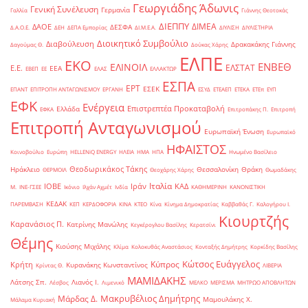
Γεωργιάδης Άδωνις
Γενική Συνέλευση
Γερμανία
Γαλλία
Γιάννης Θεοτοκάς
ΔΙΕΠΠΥ
ΔΙΜΕΑ
ΔΑΟΕ
ΔΕΣΦΑ
Δ.Α.Ο.Ε.
ΔΕΗ
ΔΕΠΑ Εμπορίας
ΔΙ.Μ.Ε.Α.
ΔΙΥΛΙΣΗ
ΔΙΥΛΙΣΤΗΡΙΑ
Διοικητικό Συμβούλιο
Διαβούλευση
Δρακακάκης Γιάννης
Δαγούμας Θ.
Δούκας Χάρης
ΕΛΠΕ
ΕΚΟ
ΕΝΒΕΘ
ΕΛΙΝΟΙΛ
ΕΛΣΤΑΤ
Ε.Ε.
ΕΕΑ
ΕΒΕΠ
ΕΕ
ΕΛΑΣ
ΕΛΛΑΚΤΩΡ
ΕΣΠΑ
ΕΡΤ
ΕΣΕΚ
ΕΠΑΝΤ
ΕΠΙΤΡΟΠΗ ΑΝΤΑΓΩΝΙΣΜΟΥ
ΕΡΓΑΝΗ
ΕΣΥΔ
ΕΤΕΑΕΠ
ΕΤΕΚΑ
ΕΤΕπ
ΕΥΠ
ΕΦΚ
Ενέργεια
Επιστρεπτέα Προκαταβολή
Ελλάδα
ΕΦΚΑ
Επιτροπάκης Π.
Επιτροπή
Επιτροπή Ανταγωνισμού
Ευρωπαϊκή Ένωση
Ευρωπαϊκό
ΗΦΑΙΣΤΟΣ
Κοινοβούλιο
Ευρώπη
ΗELLENiQ ENERGY
ΗΛΕΙΑ
ΗΜΑ
ΗΠΑ
Ηνωμένο Βασίλειο
Θεοδωρικάκος Τάκης
Ηράκλειο
Θεσσαλονίκη
Θράκη
ΘΕΡΜΟΙΛ
Θεοχάρης Χάρης
Θωμαδάκης
Ιταλία
ΙΟΒΕ
Ιράν
ΚΑΔ
Μ.
ΙΝΕ-ΓΣΕΕ
Ικόνιο
Ιλχάν Αχμέτ
Ινδία
ΚΑΘΗΜΕΡΙΝΗ
ΚΑΝΟΝΙΣΤΙΚΗ
ΚΕΔΑΚ
ΠΑΡΕΜΒΑΣΗ
ΚΕΠ
ΚΕΡΔΟΦΟΡΙΑ
ΚΙΝΑ
ΚΤΕΟ
Κίνα
Κίνημα Δημοκρατίας
Καββαθάς Γ.
Καλογήρου Ι.
Κιουρτζής
Καρανάσιος Π.
Κατρίνης Μανώλης
Κεγκέρογλου Βασίλης
Κερατσίνι
Θέμης
Κιούσης Μιχάλης
Κλίμα
Κολοκυθάς Αναστάσιος
Κονταξής Δημήτρης
Κορκίδης Βασίλης
Κώτσος Ευάγγελος
Κύπρος
Κρήτη
Κυρανάκης Κωνσταντίνος
Κρίντας Θ.
ΛΙΒΕΡΙΑ
ΜΑΜΙΔΑΚΗΣ
Λάτσης Σπ.
Λιανός Ι.
Λέσβος
Λιμενικό
ΜΕΛΚΟ
ΜΕΡΙΣΜΑ
ΜΗΤΡΩΟ ΑΠΟΒΛΗΤΩΝ
Μακρυβέλιος Δημήτρης
Μάρδας Δ.
Μαμουλάκης Χ.
Μάλαμα Κυριακή