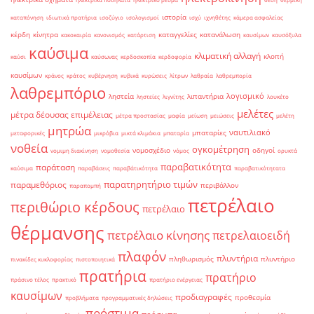
ιστορία
καταπόνηση
ιδιωτικά πρατήρια
ισοζύγιο
ισολογισμοί
ισχύ
ιχνηθέτης
κάμερα ασφαλείας
κέρδη
κίνητρα
καταγγελίες
κατανάλωση
κακοκαιρία
κανονισμός
κατάρτιση
καυσίμων
καυσόξυλα
καύσιμα
κλιματική αλλαγή
κλοπή
καύσι
καύσωνας
κερδοσκοπία
κερδοφορία
καυσίμων
κράνος
κράτος
κυβέρνηση
κυβικά
κυρώσεις
λίτρων
λαθραία
λαθρεμπορία
λαθρεμπόριο
λογισμικό
ληστεία
λιπαντήρια
ληστείες
λιγνίτης
λουκέτο
μελέτες
μέτρα δέουσας επιμέλειας
μέτρα προστασίας
μαφία
μείωση
μειώσεις
μελέτη
μητρώα
ναυτιλιακό
μπαταρίες
μεταφορικές
μικρόβια
μικτά κλιμάκια
μπαταρία
νοθεία
ογκομέτρηση
νομοσχέδιο
οδηγοί
νομιμη διακίνηση
νομοθεσία
νόμος
ορυκτά
παραβατικότητα
παράταση
καύσιμα
παραβάσεις
παραβάτικότητα
παραβατικότητατα
παρατηρητήριο τιμών
παραμεθόριος
περιβάλλον
παραπομπή
πετρέλαιο
περιθώριο κέρδους
πετρέλαιο
θέρμανσης
πετρέλαιο κίνησης
πετρελαιοειδή
πλαφόν
πλυντήρια
πληθωρισμός
πλυντήριο
πινακίδες κυκλοφορίας
πιστοποιητικά
πρατήρια
πρατήριο
πράσινο τέλος
πρακτικό
πρατήριο ενέργειας
καυσίμων
προδιαγραφές
προθεσμία
προβλήματα
προγραμματικές δηλώσεις
πρόστιμα