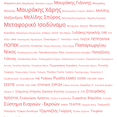
Μαυράκης Γιάννης
Μαρκόπουλος Δημήτρης
Μαυράκης
Μασαλής Γιώργος
Μαυράκης Χάρης
Μελίδης
Μανώλης
Μαυρομμάτης Γιώργος
Μεθάνιο
Μελίδης Σπύρος
Αλέξανδρος
Μελισσανίδης Δημήτρης
Μερελής Κυριάκος
Μεταφορικό Ισοδύναμο
Μητσοτάκης
Μεταφορών
Μητρώο
Ξυδάκης Ηρακλής
ΟΒΕ
Κυριάκος
Μπόμπορης Παναγιώτης
Ν.Μάκρη
ΝΑΞΟΣ
Νέα Μάκρη
ΟΓΑ
ΠΕΤΡΟΛΙΝΑ
ΠΑΣΟΚ
Οικονόμου Γ.
ΟΟΣΑ
ΟΦΑΕ
Οικονομικός Ταχυδρόμος
ΠΑΡΑΤΑΣΗ
ΠΑΡΙΣΙ
ΠΟΠΕΚ
Παπαγεωργίου
ΠΡΑΤΗΡΙΑ
ΠΡΟΘΕΣΜΙΑ
Πάνας Απόστολος
Πέτη Πέρκα
Νίκος
Παπαζήσης
Παπαδοπούλου Έλλη
Παπαδημητρίου Μπ.
Παπαδοπούλου Ελισάβετ
Γιάννης
Παπαθανάσης Νίκος
Παπαμιχαήλ Σωτήρης
Παπασταύρου Σταύρος
Παραπολιτικά
Περιφέρεια
Πιερρακάκης Κυριάκος
Πιτσιλής
Αττικής
Πετκίδης Βασίλης
Πετραλιάς Θάνος
Πιστωτικές κάρτες
Γιώργος
Πούλου Γιώτα
Πλακιωτάκης Γιάννης
Πολωνία
Πρέβεζα
Πρατηριούχοι
Προκοπίου Γ.
Ρωσία
Ροδόπη
ΣΑΜΕΕ
ΣΑΠΕΚ
ΡΑΕ
Πρωθυπουργό
Πυροσβεστική
ΣΕΒ
ΣΕΒΤ
ΣΕΔΕ ΙΙ
ΣΕΕΠΕ
ΣΥΡΙΖΑ
ΣΠΥΡΙΔΗΣ
Σαμόλης Λ.
ΣΕΥΠΥΚΕ
ΣΚΑΙ
ΣΜΕΑ
Σάκκος Αντώνης
Σαουδική Αραβία
Σταυράκης
Σιάμισιης Ανδρέας
Σκρέκας Κώστας
ΣτΕ
Σβίγκου Ρ.
Σκυλακάκης Θ.
Χρήστος
Σταϊκούρας Χρήστος
Σωκράτης Φάμελλος
Στράτος Σιμόπουλος
Σύνταξη
Σύστημα Εισροών - Εκροών
ΤΕΑΠΥΚ
Ταπρατζή
ΤΑΜΕΙΟ
Ταγαράς Νίκος
Τζαμπαζλής Γιώργος
Τουρκία
Πολυξένη
Τζάκρη Θεοδώρα
Τζιόλας Χρήστος