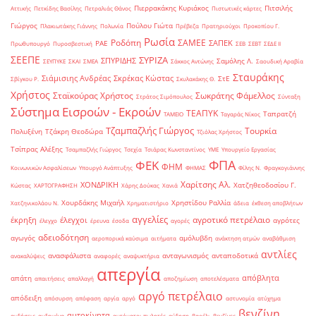
Πιερρακάκης Κυριάκος
Πιτσιλής
Αττικής
Πετκίδης Βασίλης
Πετραλιάς Θάνος
Πιστωτικές κάρτες
Γιώργος
Πούλου Γιώτα
Πλακιωτάκης Γιάννης
Πολωνία
Πρέβεζα
Πρατηριούχοι
Προκοπίου Γ.
Ρωσία
Ροδόπη
ΣΑΜΕΕ
ΣΑΠΕΚ
ΡΑΕ
Πρωθυπουργό
Πυροσβεστική
ΣΕΒ
ΣΕΒΤ
ΣΕΔΕ ΙΙ
ΣΕΕΠΕ
ΣΥΡΙΖΑ
ΣΠΥΡΙΔΗΣ
Σαμόλης Λ.
ΣΕΥΠΥΚΕ
ΣΚΑΙ
ΣΜΕΑ
Σάκκος Αντώνης
Σαουδική Αραβία
Σταυράκης
Σιάμισιης Ανδρέας
Σκρέκας Κώστας
ΣτΕ
Σβίγκου Ρ.
Σκυλακάκης Θ.
Χρήστος
Σταϊκούρας Χρήστος
Σωκράτης Φάμελλος
Στράτος Σιμόπουλος
Σύνταξη
Σύστημα Εισροών - Εκροών
ΤΕΑΠΥΚ
Ταπρατζή
ΤΑΜΕΙΟ
Ταγαράς Νίκος
Τζαμπαζλής Γιώργος
Τουρκία
Πολυξένη
Τζάκρη Θεοδώρα
Τζιόλας Χρήστος
Τσίπρας Αλέξης
Τσαμπαζλής Γιώργος
Τσεχία
Τσιάρας Κωνσταντίνος
ΥΜΕ
Υπουργείο Εργασίας
ΦΠΑ
ΦΕΚ
ΦΗΜ
Κοινωνικών Ασφαλίσεων
Υπουργό Ανάπτυξης
ΦΗΜΑΣ
Φίλης Ν.
Φραγκογιάννης
Χαρίτσης Αλ.
ΧΟΝΔΡΙΚΗ
Χατζηθεοδοσίου Γ.
Κώστας
ΧΑΡΤΟΓΡΑΦΗΣΗ
Χάρης Δούκας
Χανιά
Χουρδάκης Μιχαήλ
Χρηστίδου Ραλλία
Χατζηνικολάου Ν.
Χρηματιστήριο
άδεια
έκθεση αποβλήτων
αγγελίες
αγροτικό πετρέλαιο
έκρηξη
έλεγχοι
αγρότες
έλεγχο
έρευνα
έσοδα
αγορές
αδειοδότηση
αγωγός
αμόλυβδη
αεροπορικά καύσιμα
αιτήματα
ανάκτηση ατμών
αναβάθμιση
αντλίες
ανασφάλιστα
ανταγωνισμός
ανταποδοτικά
ανακαλύψεις
αναφορές
αναψυκτήρια
απεργία
απόβλητα
απάτη
απαιτήσεις
απαλλαγή
αποζημίωση
αποτελέσματα
αργό πετρέλαιο
απόδειξη
απόσυρση
απόφαση
αργία
αργό
αστυνομία
ατύχημα
βενζίνη
αυτοκίνητα
αυξήσεις
αυξημένα
αυτόματοι πωλητές
αύξηση
βαρέλι
βενζίνες