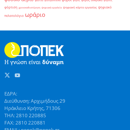
φωτιά
φόρος άνθρακα
φωτοβολταϊκά
φόρος
φόρους
φόρτιση
ψηφιακό
ψηφιακή κάρτα εργασίας
χρονοκαθυστέρηση
ψηφιακά εργαλεία
ωράριο
πελατολόγιο
ΕΔΡΑ:
Διεύθυνση: Αρχιμήδους 29
Ηράκλειο Κρήτης, 71306
ΤΗΛ: 2810 220885
FAX: 2810 220881
EMAIL: popek@popek.gr