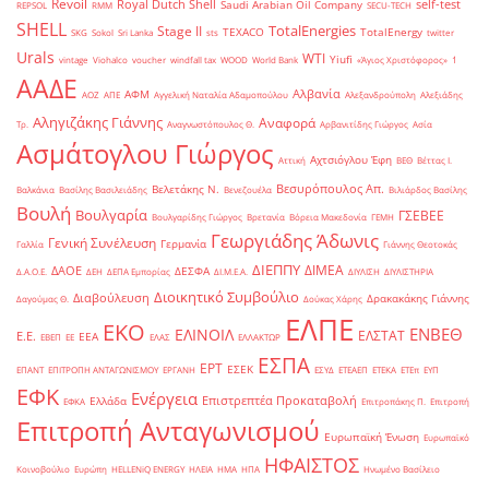
Revoil
Royal Dutch Shell
self-test
Saudi Arabian Oil Company
REPSOL
RMM
SECU-TECH
SHELL
TotalEnergies
Stage II
TEXACO
TotalEnergy
SKG
Sokol
Sri Lanka
sts
twitter
Urals
WTI
Yiufi
vintage
Viohalco
voucher
windfall tax
WOOD
World Bank
«Άγιος Χριστόφορος»
΄1
ΑΑΔΕ
Αλβανία
ΑΦΜ
ΑΟΖ
ΑΠΕ
Αγγελική Ναταλία Αδαμοπούλου
Αλεξανδρούπολη
Αλεξιάδης
Αληγιζάκης Γιάννης
Αναφορά
Τρ.
Αναγνωστόπουλος Θ.
Αρβανιτίδης Γιώργος
Ασία
Ασμάτογλου Γιώργος
Αχτσιόγλου Έφη
Αττική
ΒΕΘ
Βέττας Ι.
Βεσυρόπουλος Απ.
Βελετάκης Ν.
Βαλκάνια
Βασίλης Βασιλειάδης
Βενεζουέλα
Βιλιάρδος Βασίλης
Βουλή
Βουλγαρία
ΓΣΕΒΕΕ
Βουλγαρίδης Γιώργος
Βρετανία
Βόρεια Μακεδονία
ΓΕΜΗ
Γεωργιάδης Άδωνις
Γενική Συνέλευση
Γερμανία
Γαλλία
Γιάννης Θεοτοκάς
ΔΙΕΠΠΥ
ΔΙΜΕΑ
ΔΑΟΕ
ΔΕΣΦΑ
Δ.Α.Ο.Ε.
ΔΕΗ
ΔΕΠΑ Εμπορίας
ΔΙ.Μ.Ε.Α.
ΔΙΥΛΙΣΗ
ΔΙΥΛΙΣΤΗΡΙΑ
Διοικητικό Συμβούλιο
Διαβούλευση
Δρακακάκης Γιάννης
Δαγούμας Θ.
Δούκας Χάρης
ΕΛΠΕ
ΕΚΟ
ΕΝΒΕΘ
ΕΛΙΝΟΙΛ
ΕΛΣΤΑΤ
Ε.Ε.
ΕΕΑ
ΕΒΕΠ
ΕΕ
ΕΛΑΣ
ΕΛΛΑΚΤΩΡ
ΕΣΠΑ
ΕΡΤ
ΕΣΕΚ
ΕΠΑΝΤ
ΕΠΙΤΡΟΠΗ ΑΝΤΑΓΩΝΙΣΜΟΥ
ΕΡΓΑΝΗ
ΕΣΥΔ
ΕΤΕΑΕΠ
ΕΤΕΚΑ
ΕΤΕπ
ΕΥΠ
ΕΦΚ
Ενέργεια
Επιστρεπτέα Προκαταβολή
Ελλάδα
ΕΦΚΑ
Επιτροπάκης Π.
Επιτροπή
Επιτροπή Ανταγωνισμού
Ευρωπαϊκή Ένωση
Ευρωπαϊκό
ΗΦΑΙΣΤΟΣ
Κοινοβούλιο
Ευρώπη
ΗELLENiQ ENERGY
ΗΛΕΙΑ
ΗΜΑ
ΗΠΑ
Ηνωμένο Βασίλειο