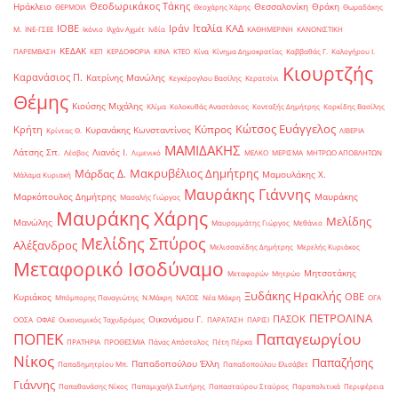
Θεοδωρικάκος Τάκης
Ηράκλειο
Θεσσαλονίκη
Θράκη
ΘΕΡΜΟΙΛ
Θεοχάρης Χάρης
Θωμαδάκης
Ιταλία
ΙΟΒΕ
Ιράν
ΚΑΔ
Μ.
ΙΝΕ-ΓΣΕΕ
Ικόνιο
Ιλχάν Αχμέτ
Ινδία
ΚΑΘΗΜΕΡΙΝΗ
ΚΑΝΟΝΙΣΤΙΚΗ
ΚΕΔΑΚ
ΠΑΡΕΜΒΑΣΗ
ΚΕΠ
ΚΕΡΔΟΦΟΡΙΑ
ΚΙΝΑ
ΚΤΕΟ
Κίνα
Κίνημα Δημοκρατίας
Καββαθάς Γ.
Καλογήρου Ι.
Κιουρτζής
Καρανάσιος Π.
Κατρίνης Μανώλης
Κεγκέρογλου Βασίλης
Κερατσίνι
Θέμης
Κιούσης Μιχάλης
Κλίμα
Κολοκυθάς Αναστάσιος
Κονταξής Δημήτρης
Κορκίδης Βασίλης
Κώτσος Ευάγγελος
Κύπρος
Κρήτη
Κυρανάκης Κωνσταντίνος
Κρίντας Θ.
ΛΙΒΕΡΙΑ
ΜΑΜΙΔΑΚΗΣ
Λάτσης Σπ.
Λιανός Ι.
Λέσβος
Λιμενικό
ΜΕΛΚΟ
ΜΕΡΙΣΜΑ
ΜΗΤΡΩΟ ΑΠΟΒΛΗΤΩΝ
Μακρυβέλιος Δημήτρης
Μάρδας Δ.
Μαμουλάκης Χ.
Μάλαμα Κυριακή
Μαυράκης Γιάννης
Μαρκόπουλος Δημήτρης
Μαυράκης
Μασαλής Γιώργος
Μαυράκης Χάρης
Μελίδης
Μανώλης
Μαυρομμάτης Γιώργος
Μεθάνιο
Μελίδης Σπύρος
Αλέξανδρος
Μελισσανίδης Δημήτρης
Μερελής Κυριάκος
Μεταφορικό Ισοδύναμο
Μητσοτάκης
Μεταφορών
Μητρώο
Ξυδάκης Ηρακλής
ΟΒΕ
Κυριάκος
Μπόμπορης Παναγιώτης
Ν.Μάκρη
ΝΑΞΟΣ
Νέα Μάκρη
ΟΓΑ
ΠΕΤΡΟΛΙΝΑ
ΠΑΣΟΚ
Οικονόμου Γ.
ΟΟΣΑ
ΟΦΑΕ
Οικονομικός Ταχυδρόμος
ΠΑΡΑΤΑΣΗ
ΠΑΡΙΣΙ
ΠΟΠΕΚ
Παπαγεωργίου
ΠΡΑΤΗΡΙΑ
ΠΡΟΘΕΣΜΙΑ
Πάνας Απόστολος
Πέτη Πέρκα
Νίκος
Παπαζήσης
Παπαδοπούλου Έλλη
Παπαδημητρίου Μπ.
Παπαδοπούλου Ελισάβετ
Γιάννης
Παπαθανάσης Νίκος
Παπαμιχαήλ Σωτήρης
Παπασταύρου Σταύρος
Παραπολιτικά
Περιφέρεια