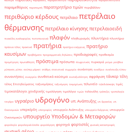
καύσιμα
παραβάσεις
παραβάτικότητα
παραβατικότητατα
παρατηρητήριο τιμών
παραμεθόριος
περιβάλλον
παραπομπή
πετρέλαιο
περιθώριο κέρδους
πετρέλαιο
θέρμανσης
πετρέλαιο κίνησης
πετρελαιοειδή
πλαφόν
πλυντήρια
πληθωρισμός
πλυντήριο
πινακίδες κυκλοφορίας
πιστοποιητικά
πρατήρια
πρατήριο
πράσινο τέλος
πρακτικό
πρατήριο ενέργειας
καυσίμων
προδιαγραφές
προθεσμία
προβλήματα
προγραμματικές δηλώσεις
πρόστιμα
πρόσωπα
πυρκαγιά
προμέτρηση
πρωταθλητές
πτωχευτικός
ρεύμα
ρούβλια
συνάντηση
ρύπανση
ρύποι
σούπερ μάρκετ
στάθμη
στατιστικά
συμμορία
συνέδριο
συνέντευξη τύπου
τάνκερ
τέλη
σφράγιση
συναντήσεις
συνθετικά καύσιμα
συνεργεία
συνταξιοδότηση
τελωνείο
τέλος Επιτηδεύματος
ταξινομήσεις
τιμές
ταξινόμηση
τεκμηρίωση
τηλεδιάσκεψη
τιμοκατάλογοι χονδρικής
τιμολόγηση
τιμολόγιο
τολουόλη
τιμών
τράπεζες
τροπολογία
υδρογόνο
υγραέριο
υπ. Ανάπτυξης
τσιγάρο
υπ. Εργασίας
υπ.
υπερκέρδη
υπουργείο Ανάπτυξης
υπουργείο
Οικονομικών
υποτροφίες
υπουργείο Ενέργειας
υπουργείο Υποδομών & Μεταφορών
Οικονομικών
φορτιστές
φορτηγά
φορολογία
φορολογικά έσοδα
φορολόγηση
φυσικές καταστροφές
φυσικό αέριο
φόροι