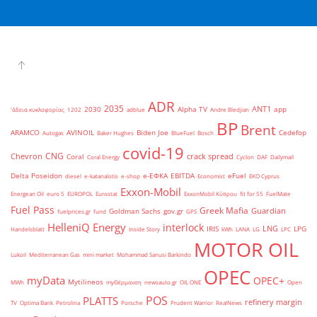
ADR
2035
ANT1
2030
Alpha TV
app
'άδεια κυκλοφορίας
1202
adblue
Andre Bledjian
BP
Brent
ARAMCO
AVINOIL
Biden Joe
Cedefop
Autogas
Baker Hughes
BlueFuel
Bosch
covid-19
CNG
Chevron
crack spread
Coral
Coral Energy
Cyclon
DAF
Dailymail
Delta Poseidon
e-ΕΦΚΑ
EBITDA
eFuel
diesel
e-katanalotis
e-shop
Economist
EKO Cyprus
Exxon-Mobil
Energean Oil
euro 5
EUROPOL
Eurostat
ExxonMobil Κύπρου
fit for 55
FuelMate
Fuel Pass
Greek Mafia
Guardian
Goldman Sachs
gov.gr
fuelprices.gr
fund
GPS
HelleniQ Energy
interlock
LNG
IRIS
LPG
Handelsblatt
Inside Story
kWh
LANA
LG
LPC
MOTOR OIL
Lukoil
Mediterranean Gas
mini market
Mohammad Sanusi Barkindo
OPEC
myData
OPEC+
Mytilineos
MWh
myΘέρμανση
newsauto.gr
OIL ONE
Open
POS
PLATTS
refinery margin
TV
Optima Bank
Petrolina
Porsche
Prudent Warrior
RealNews