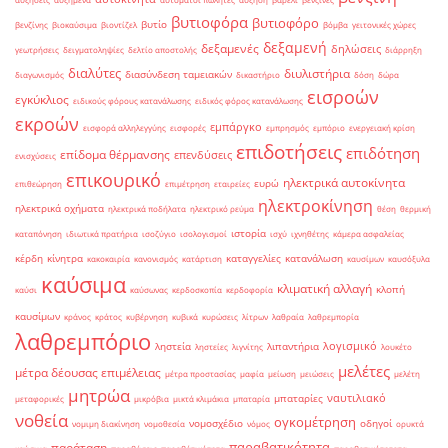
βυτιοφόρα
βυτιοφόρο
βυτίο
βενζίνης
βιοκαύσιμα
βιοντίζελ
βόμβα
γειτονικές χώρες
δεξαμενή
δεξαμενές
δηλώσεις
γεωτρήσεις
δειγματοληψίες
δελτίο αποστολής
διάρρηξη
διαλύτες
διυλιστήρια
διασύνδεση ταμειακών
διαγωνισμός
δικαστήριο
δόση
δώρα
εισροών
εγκύκλιος
ειδικούς φόρους κατανάλωσης
ειδικός φόρος κατανάλωσης
εκροών
εμπάργκο
εισφορά αλληλεγγύης
εισφορές
εμπρησμός
εμπόριο
ενεργειακή κρίση
επιδοτήσεις
επιδότηση
επίδομα θέρμανσης
επενδύσεις
ενισχύσεις
επικουρικό
ηλεκτρικά αυτοκίνητα
ευρώ
επιθεώρηση
επιμέτρηση
εταιρείες
ηλεκτροκίνηση
ηλεκτρικά οχήματα
ηλεκτρικά ποδήλατα
ηλεκτρικό ρεύμα
θέση
θερμική
ιστορία
καταπόνηση
ιδιωτικά πρατήρια
ισοζύγιο
ισολογισμοί
ισχύ
ιχνηθέτης
κάμερα ασφαλείας
κέρδη
κίνητρα
καταγγελίες
κατανάλωση
κακοκαιρία
κανονισμός
κατάρτιση
καυσίμων
καυσόξυλα
καύσιμα
κλιματική αλλαγή
κλοπή
καύσι
καύσωνας
κερδοσκοπία
κερδοφορία
καυσίμων
κράνος
κράτος
κυβέρνηση
κυβικά
κυρώσεις
λίτρων
λαθραία
λαθρεμπορία
λαθρεμπόριο
λογισμικό
ληστεία
λιπαντήρια
ληστείες
λιγνίτης
λουκέτο
μελέτες
μέτρα δέουσας επιμέλειας
μέτρα προστασίας
μαφία
μείωση
μειώσεις
μελέτη
μητρώα
ναυτιλιακό
μπαταρίες
μεταφορικές
μικρόβια
μικτά κλιμάκια
μπαταρία
νοθεία
ογκομέτρηση
νομοσχέδιο
οδηγοί
νομιμη διακίνηση
νομοθεσία
νόμος
ορυκτά
παραβατικότητα
παράταση