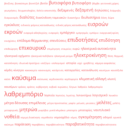
βυτιοφόρα
βυτιοφόρο
βυτίο
βενζίνης
βιοκαύσιμα
βιοντίζελ
βόμβα
γειτονικές χώρες
δεξαμενή
δεξαμενές
δηλώσεις
γεωτρήσεις
δειγματοληψίες
δελτίο αποστολής
διάρρηξη
διαλύτες
διυλιστήρια
διασύνδεση ταμειακών
διαγωνισμός
δικαστήριο
δόση
δώρα
εισροών
εγκύκλιος
ειδικούς φόρους κατανάλωσης
ειδικός φόρος κατανάλωσης
εκροών
εμπάργκο
εισφορά αλληλεγγύης
εισφορές
εμπρησμός
εμπόριο
ενεργειακή κρίση
επιδοτήσεις
επιδότηση
επίδομα θέρμανσης
επενδύσεις
ενισχύσεις
επικουρικό
ηλεκτρικά αυτοκίνητα
ευρώ
επιθεώρηση
επιμέτρηση
εταιρείες
ηλεκτροκίνηση
ηλεκτρικά οχήματα
ηλεκτρικά ποδήλατα
ηλεκτρικό ρεύμα
θέση
θερμική
ιστορία
καταπόνηση
ιδιωτικά πρατήρια
ισοζύγιο
ισολογισμοί
ισχύ
ιχνηθέτης
κάμερα ασφαλείας
κέρδη
κίνητρα
καταγγελίες
κατανάλωση
κακοκαιρία
κανονισμός
κατάρτιση
καυσίμων
καυσόξυλα
καύσιμα
κλιματική αλλαγή
κλοπή
καύσι
καύσωνας
κερδοσκοπία
κερδοφορία
καυσίμων
κράνος
κράτος
κυβέρνηση
κυβικά
κυρώσεις
λίτρων
λαθραία
λαθρεμπορία
λαθρεμπόριο
λογισμικό
ληστεία
λιπαντήρια
ληστείες
λιγνίτης
λουκέτο
μελέτες
μέτρα δέουσας επιμέλειας
μέτρα προστασίας
μαφία
μείωση
μειώσεις
μελέτη
μητρώα
ναυτιλιακό
μπαταρίες
μεταφορικές
μικρόβια
μικτά κλιμάκια
μπαταρία
νοθεία
ογκομέτρηση
νομοσχέδιο
οδηγοί
νομιμη διακίνηση
νομοθεσία
νόμος
ορυκτά
παραβατικότητα
παράταση
καύσιμα
παραβάσεις
παραβάτικότητα
παραβατικότητατα