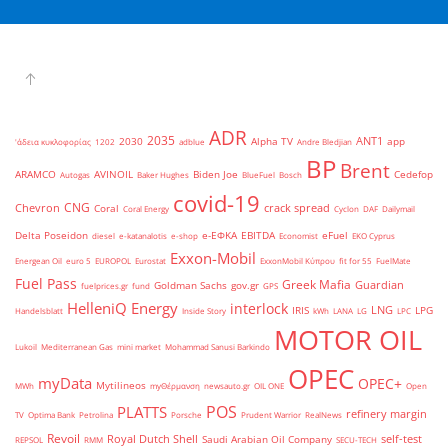
ADR
2035
ANT1
2030
Alpha TV
app
'άδεια κυκλοφορίας
1202
adblue
Andre Bledjian
BP
Brent
ARAMCO
AVINOIL
Biden Joe
Cedefop
Autogas
Baker Hughes
BlueFuel
Bosch
covid-19
CNG
Chevron
crack spread
Coral
Coral Energy
Cyclon
DAF
Dailymail
Delta Poseidon
e-ΕΦΚΑ
EBITDA
eFuel
diesel
e-katanalotis
e-shop
Economist
EKO Cyprus
Exxon-Mobil
Energean Oil
euro 5
EUROPOL
Eurostat
ExxonMobil Κύπρου
fit for 55
FuelMate
Fuel Pass
Greek Mafia
Guardian
Goldman Sachs
gov.gr
fuelprices.gr
fund
GPS
HelleniQ Energy
interlock
LNG
IRIS
LPG
Handelsblatt
Inside Story
kWh
LANA
LG
LPC
MOTOR OIL
Lukoil
Mediterranean Gas
mini market
Mohammad Sanusi Barkindo
OPEC
myData
OPEC+
Mytilineos
MWh
myΘέρμανση
newsauto.gr
OIL ONE
Open
POS
PLATTS
refinery margin
TV
Optima Bank
Petrolina
Porsche
Prudent Warrior
RealNews
Revoil
Royal Dutch Shell
self-test
Saudi Arabian Oil Company
REPSOL
RMM
SECU-TECH