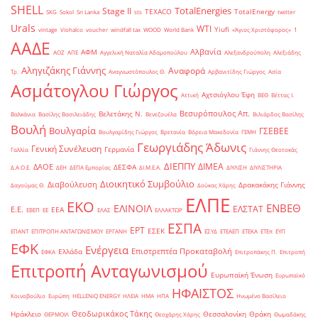
SHELL
TotalEnergies
Stage II
TEXACO
TotalEnergy
SKG
Sokol
Sri Lanka
sts
twitter
Urals
WTI
Yiufi
vintage
Viohalco
voucher
windfall tax
WOOD
World Bank
«Άγιος Χριστόφορος»
΄1
ΑΑΔΕ
Αλβανία
ΑΦΜ
ΑΟΖ
ΑΠΕ
Αγγελική Ναταλία Αδαμοπούλου
Αλεξανδρούπολη
Αλεξιάδης
Αληγιζάκης Γιάννης
Αναφορά
Τρ.
Αναγνωστόπουλος Θ.
Αρβανιτίδης Γιώργος
Ασία
Ασμάτογλου Γιώργος
Αχτσιόγλου Έφη
Αττική
ΒΕΘ
Βέττας Ι.
Βεσυρόπουλος Απ.
Βελετάκης Ν.
Βαλκάνια
Βασίλης Βασιλειάδης
Βενεζουέλα
Βιλιάρδος Βασίλης
Βουλή
Βουλγαρία
ΓΣΕΒΕΕ
Βουλγαρίδης Γιώργος
Βρετανία
Βόρεια Μακεδονία
ΓΕΜΗ
Γεωργιάδης Άδωνις
Γενική Συνέλευση
Γερμανία
Γαλλία
Γιάννης Θεοτοκάς
ΔΙΕΠΠΥ
ΔΙΜΕΑ
ΔΑΟΕ
ΔΕΣΦΑ
Δ.Α.Ο.Ε.
ΔΕΗ
ΔΕΠΑ Εμπορίας
ΔΙ.Μ.Ε.Α.
ΔΙΥΛΙΣΗ
ΔΙΥΛΙΣΤΗΡΙΑ
Διοικητικό Συμβούλιο
Διαβούλευση
Δρακακάκης Γιάννης
Δαγούμας Θ.
Δούκας Χάρης
ΕΛΠΕ
ΕΚΟ
ΕΝΒΕΘ
ΕΛΙΝΟΙΛ
ΕΛΣΤΑΤ
Ε.Ε.
ΕΕΑ
ΕΒΕΠ
ΕΕ
ΕΛΑΣ
ΕΛΛΑΚΤΩΡ
ΕΣΠΑ
ΕΡΤ
ΕΣΕΚ
ΕΠΑΝΤ
ΕΠΙΤΡΟΠΗ ΑΝΤΑΓΩΝΙΣΜΟΥ
ΕΡΓΑΝΗ
ΕΣΥΔ
ΕΤΕΑΕΠ
ΕΤΕΚΑ
ΕΤΕπ
ΕΥΠ
ΕΦΚ
Ενέργεια
Επιστρεπτέα Προκαταβολή
Ελλάδα
ΕΦΚΑ
Επιτροπάκης Π.
Επιτροπή
Επιτροπή Ανταγωνισμού
Ευρωπαϊκή Ένωση
Ευρωπαϊκό
ΗΦΑΙΣΤΟΣ
Κοινοβούλιο
Ευρώπη
ΗELLENiQ ENERGY
ΗΛΕΙΑ
ΗΜΑ
ΗΠΑ
Ηνωμένο Βασίλειο
Θεοδωρικάκος Τάκης
Ηράκλειο
Θεσσαλονίκη
Θράκη
ΘΕΡΜΟΙΛ
Θεοχάρης Χάρης
Θωμαδάκης