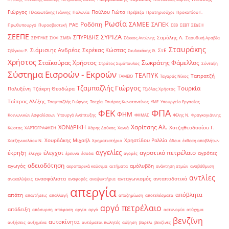
Γιώργος
Πούλου Γιώτα
Πλακιωτάκης Γιάννης
Πολωνία
Πρέβεζα
Πρατηριούχοι
Προκοπίου Γ.
Ρωσία
Ροδόπη
ΣΑΜΕΕ
ΣΑΠΕΚ
ΡΑΕ
Πρωθυπουργό
Πυροσβεστική
ΣΕΒ
ΣΕΒΤ
ΣΕΔΕ ΙΙ
ΣΕΕΠΕ
ΣΥΡΙΖΑ
ΣΠΥΡΙΔΗΣ
Σαμόλης Λ.
ΣΕΥΠΥΚΕ
ΣΚΑΙ
ΣΜΕΑ
Σάκκος Αντώνης
Σαουδική Αραβία
Σταυράκης
Σιάμισιης Ανδρέας
Σκρέκας Κώστας
ΣτΕ
Σβίγκου Ρ.
Σκυλακάκης Θ.
Χρήστος
Σταϊκούρας Χρήστος
Σωκράτης Φάμελλος
Στράτος Σιμόπουλος
Σύνταξη
Σύστημα Εισροών - Εκροών
ΤΕΑΠΥΚ
Ταπρατζή
ΤΑΜΕΙΟ
Ταγαράς Νίκος
Τζαμπαζλής Γιώργος
Τουρκία
Πολυξένη
Τζάκρη Θεοδώρα
Τζιόλας Χρήστος
Τσίπρας Αλέξης
Τσαμπαζλής Γιώργος
Τσεχία
Τσιάρας Κωνσταντίνος
ΥΜΕ
Υπουργείο Εργασίας
ΦΠΑ
ΦΕΚ
ΦΗΜ
Κοινωνικών Ασφαλίσεων
Υπουργό Ανάπτυξης
ΦΗΜΑΣ
Φίλης Ν.
Φραγκογιάννης
Χαρίτσης Αλ.
ΧΟΝΔΡΙΚΗ
Χατζηθεοδοσίου Γ.
Κώστας
ΧΑΡΤΟΓΡΑΦΗΣΗ
Χάρης Δούκας
Χανιά
Χουρδάκης Μιχαήλ
Χρηστίδου Ραλλία
Χατζηνικολάου Ν.
Χρηματιστήριο
άδεια
έκθεση αποβλήτων
αγγελίες
αγροτικό πετρέλαιο
έκρηξη
έλεγχοι
αγρότες
έλεγχο
έρευνα
έσοδα
αγορές
αδειοδότηση
αγωγός
αμόλυβδη
αεροπορικά καύσιμα
αιτήματα
ανάκτηση ατμών
αναβάθμιση
αντλίες
ανασφάλιστα
ανταγωνισμός
ανταποδοτικά
ανακαλύψεις
αναφορές
αναψυκτήρια
απεργία
απόβλητα
απάτη
απαιτήσεις
απαλλαγή
αποζημίωση
αποτελέσματα
αργό πετρέλαιο
απόδειξη
απόσυρση
απόφαση
αργία
αργό
αστυνομία
ατύχημα
βενζίνη
αυτοκίνητα
αυξήσεις
αυξημένα
αυτόματοι πωλητές
αύξηση
βαρέλι
βενζίνες