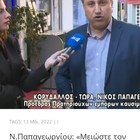
TAGS:
13 Μάι. 2022
|
I
Ν.Παπαγεωργίου: «Μειώστε τον