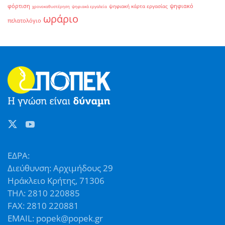
φόρτιση
ψηφιακό
ψηφιακή κάρτα εργασίας
χρονοκαθυστέρηση
ψηφιακά εργαλεία
ωράριο
πελατολόγιο
ΕΔΡΑ:
Διεύθυνση: Αρχιμήδους 29
Ηράκλειο Κρήτης, 71306
ΤΗΛ: 2810 220885
FAX: 2810 220881
EMAIL: popek@popek.gr