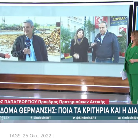
TAGS:
25 Οκτ. 2022
|
I