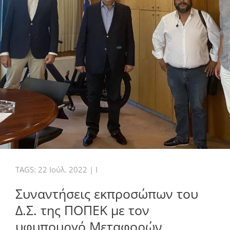
TAGS:
22 Ιούλ. 2022
|
I
Συναντήσεις εκπροσώπων του
Δ.Σ. της ΠΟΠΕΚ με τον
υφυπουργό Μεταφορών