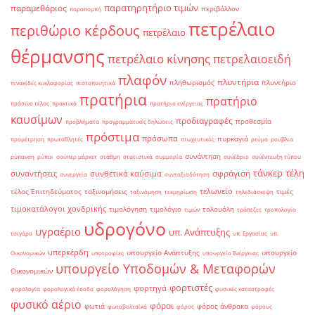
παρατηρητήριο τιμών
παραμεθόριος
περιβάλλον
παραπομπή
πετρέλαιο
περιθώριο κέρδους
πετρέλαιο
θέρμανσης
πετρέλαιο κίνησης
πετρελαιοειδή
πλαφόν
πλυντήρια
πληθωρισμός
πλυντήριο
πινακίδες κυκλοφορίας
πιστοποιητικά
πρατήρια
πρατήριο
πράσινο τέλος
πρακτικό
πρατήριο ενέργειας
καυσίμων
προδιαγραφές
προθεσμία
προβλήματα
προγραμματικές δηλώσεις
πρόστιμα
πρόσωπα
πυρκαγιά
προμέτρηση
πρωταθλητές
πτωχευτικός
ρεύμα
ρούβλια
συνάντηση
ρύπανση
ρύποι
σούπερ μάρκετ
στάθμη
στατιστικά
συμμορία
συνέδριο
συνέντευξη τύπου
τάνκερ
τέλη
σφράγιση
συναντήσεις
συνθετικά καύσιμα
συνεργεία
συνταξιοδότηση
τελωνείο
τέλος Επιτηδεύματος
ταξινομήσεις
τιμές
ταξινόμηση
τεκμηρίωση
τηλεδιάσκεψη
τιμοκατάλογοι χονδρικής
τιμολόγηση
τιμολόγιο
τολουόλη
τιμών
τράπεζες
τροπολογία
υδρογόνο
υγραέριο
υπ. Ανάπτυξης
τσιγάρο
υπ. Εργασίας
υπ.
υπερκέρδη
υπουργείο Ανάπτυξης
υπουργείο
Οικονομικών
υποτροφίες
υπουργείο Ενέργειας
υπουργείο Υποδομών & Μεταφορών
Οικονομικών
φορτιστές
φορτηγά
φορολογία
φορολογικά έσοδα
φορολόγηση
φυσικές καταστροφές
φυσικό αέριο
φόροι
φωτιά
φόρος άνθρακα
φωτοβολταϊκά
φόρος
φόρους