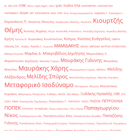
Ιταλία
ΙΟΒΕ
Ιράν
ΚΑΔ
Μ.
ΙΝΕ-ΓΣΕΕ
Ικόνιο
Ιλχάν Αχμέτ
Ινδία
ΚΑΘΗΜΕΡΙΝΗ
ΚΑΝΟΝΙΣΤΙΚΗ
ΚΕΔΑΚ
ΠΑΡΕΜΒΑΣΗ
ΚΕΠ
ΚΕΡΔΟΦΟΡΙΑ
ΚΙΝΑ
ΚΤΕΟ
Κίνα
Κίνημα Δημοκρατίας
Καββαθάς Γ.
Καλογήρου Ι.
Κιουρτζής
Καρανάσιος Π.
Κατρίνης Μανώλης
Κεγκέρογλου Βασίλης
Κερατσίνι
Θέμης
Κιούσης Μιχάλης
Κλίμα
Κολοκυθάς Αναστάσιος
Κονταξής Δημήτρης
Κορκίδης Βασίλης
Κώτσος Ευάγγελος
Κύπρος
Κρήτη
Κυρανάκης Κωνσταντίνος
Κρίντας Θ.
ΛΙΒΕΡΙΑ
ΜΑΜΙΔΑΚΗΣ
Λάτσης Σπ.
Λιανός Ι.
Λέσβος
Λιμενικό
ΜΕΛΚΟ
ΜΕΡΙΣΜΑ
ΜΗΤΡΩΟ ΑΠΟΒΛΗΤΩΝ
Μακρυβέλιος Δημήτρης
Μάρδας Δ.
Μαμουλάκης Χ.
Μάλαμα Κυριακή
Μαυράκης Γιάννης
Μαρκόπουλος Δημήτρης
Μαυράκης
Μασαλής Γιώργος
Μαυράκης Χάρης
Μελίδης
Μανώλης
Μαυρομμάτης Γιώργος
Μεθάνιο
Μελίδης Σπύρος
Αλέξανδρος
Μελισσανίδης Δημήτρης
Μερελής Κυριάκος
Μεταφορικό Ισοδύναμο
Μητσοτάκης
Μεταφορών
Μητρώο
Ξυδάκης Ηρακλής
ΟΒΕ
Κυριάκος
Μπόμπορης Παναγιώτης
Ν.Μάκρη
ΝΑΞΟΣ
Νέα Μάκρη
ΟΓΑ
ΠΕΤΡΟΛΙΝΑ
ΠΑΣΟΚ
Οικονόμου Γ.
ΟΟΣΑ
ΟΦΑΕ
Οικονομικός Ταχυδρόμος
ΠΑΡΑΤΑΣΗ
ΠΑΡΙΣΙ
ΠΟΠΕΚ
Παπαγεωργίου
ΠΡΑΤΗΡΙΑ
ΠΡΟΘΕΣΜΙΑ
Πάνας Απόστολος
Πέτη Πέρκα
Νίκος
Παπαζήσης
Παπαδοπούλου Έλλη
Παπαδημητρίου Μπ.
Παπαδοπούλου Ελισάβετ
Γιάννης
Παπαθανάσης Νίκος
Παπαμιχαήλ Σωτήρης
Παπασταύρου Σταύρος
Παραπολιτικά
Περιφέρεια
Πιερρακάκης Κυριάκος
Πιτσιλής
Αττικής
Πετκίδης Βασίλης
Πετραλιάς Θάνος
Πιστωτικές κάρτες