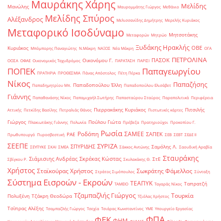
Μαυράκης Χάρης
Μελίδης
Μανώλης
Μαυρομμάτης Γιώργος
Μεθάνιο
Μελίδης Σπύρος
Αλέξανδρος
Μελισσανίδης Δημήτρης
Μερελής Κυριάκος
Μεταφορικό Ισοδύναμο
Μητσοτάκης
Μεταφορών
Μητρώο
Ξυδάκης Ηρακλής
ΟΒΕ
Κυριάκος
Μπόμπορης Παναγιώτης
Ν.Μάκρη
ΝΑΞΟΣ
Νέα Μάκρη
ΟΓΑ
ΠΕΤΡΟΛΙΝΑ
ΠΑΣΟΚ
Οικονόμου Γ.
ΟΟΣΑ
ΟΦΑΕ
Οικονομικός Ταχυδρόμος
ΠΑΡΑΤΑΣΗ
ΠΑΡΙΣΙ
ΠΟΠΕΚ
Παπαγεωργίου
ΠΡΑΤΗΡΙΑ
ΠΡΟΘΕΣΜΙΑ
Πάνας Απόστολος
Πέτη Πέρκα
Νίκος
Παπαζήσης
Παπαδοπούλου Έλλη
Παπαδημητρίου Μπ.
Παπαδοπούλου Ελισάβετ
Γιάννης
Παπαθανάσης Νίκος
Παπαμιχαήλ Σωτήρης
Παπασταύρου Σταύρος
Παραπολιτικά
Περιφέρεια
Πιερρακάκης Κυριάκος
Πιτσιλής
Αττικής
Πετκίδης Βασίλης
Πετραλιάς Θάνος
Πιστωτικές κάρτες
Γιώργος
Πούλου Γιώτα
Πλακιωτάκης Γιάννης
Πολωνία
Πρέβεζα
Πρατηριούχοι
Προκοπίου Γ.
Ρωσία
Ροδόπη
ΣΑΜΕΕ
ΣΑΠΕΚ
ΡΑΕ
Πρωθυπουργό
Πυροσβεστική
ΣΕΒ
ΣΕΒΤ
ΣΕΔΕ ΙΙ
ΣΕΕΠΕ
ΣΥΡΙΖΑ
ΣΠΥΡΙΔΗΣ
Σαμόλης Λ.
ΣΕΥΠΥΚΕ
ΣΚΑΙ
ΣΜΕΑ
Σάκκος Αντώνης
Σαουδική Αραβία
Σταυράκης
Σιάμισιης Ανδρέας
Σκρέκας Κώστας
ΣτΕ
Σβίγκου Ρ.
Σκυλακάκης Θ.
Χρήστος
Σταϊκούρας Χρήστος
Σωκράτης Φάμελλος
Στράτος Σιμόπουλος
Σύνταξη
Σύστημα Εισροών - Εκροών
ΤΕΑΠΥΚ
Ταπρατζή
ΤΑΜΕΙΟ
Ταγαράς Νίκος
Τζαμπαζλής Γιώργος
Τουρκία
Πολυξένη
Τζάκρη Θεοδώρα
Τζιόλας Χρήστος
Τσίπρας Αλέξης
Τσαμπαζλής Γιώργος
Τσεχία
Τσιάρας Κωνσταντίνος
ΥΜΕ
Υπουργείο Εργασίας
ΦΠΑ
ΦΕΚ
ΦΗΜ