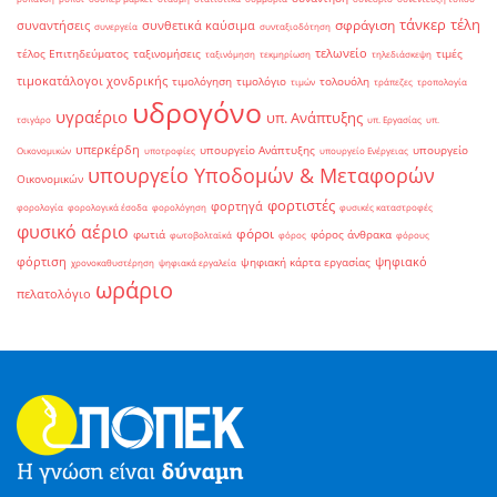
τάνκερ
τέλη
σφράγιση
συναντήσεις
συνθετικά καύσιμα
συνεργεία
συνταξιοδότηση
τελωνείο
τέλος Επιτηδεύματος
ταξινομήσεις
τιμές
ταξινόμηση
τεκμηρίωση
τηλεδιάσκεψη
τιμοκατάλογοι χονδρικής
τιμολόγηση
τιμολόγιο
τολουόλη
τιμών
τράπεζες
τροπολογία
υδρογόνο
υγραέριο
υπ. Ανάπτυξης
τσιγάρο
υπ. Εργασίας
υπ.
υπερκέρδη
υπουργείο Ανάπτυξης
υπουργείο
Οικονομικών
υποτροφίες
υπουργείο Ενέργειας
υπουργείο Υποδομών & Μεταφορών
Οικονομικών
φορτιστές
φορτηγά
φορολογία
φορολογικά έσοδα
φορολόγηση
φυσικές καταστροφές
φυσικό αέριο
φόροι
φωτιά
φόρος άνθρακα
φωτοβολταϊκά
φόρος
φόρους
φόρτιση
ψηφιακό
ψηφιακή κάρτα εργασίας
χρονοκαθυστέρηση
ψηφιακά εργαλεία
ωράριο
πελατολόγιο