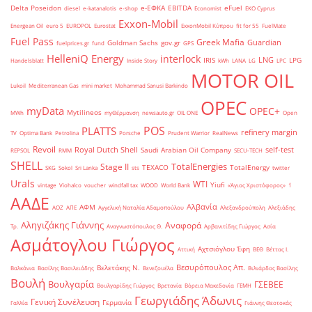
Delta Poseidon
e-ΕΦΚΑ
EBITDA
eFuel
diesel
e-katanalotis
e-shop
Economist
EKO Cyprus
Exxon-Mobil
Energean Oil
euro 5
EUROPOL
Eurostat
ExxonMobil Κύπρου
fit for 55
FuelMate
Fuel Pass
Greek Mafia
Guardian
Goldman Sachs
gov.gr
fuelprices.gr
fund
GPS
HelleniQ Energy
interlock
LNG
IRIS
LPG
Handelsblatt
Inside Story
kWh
LANA
LG
LPC
MOTOR OIL
Lukoil
Mediterranean Gas
mini market
Mohammad Sanusi Barkindo
OPEC
myData
OPEC+
Mytilineos
MWh
myΘέρμανση
newsauto.gr
OIL ONE
Open
POS
PLATTS
refinery margin
TV
Optima Bank
Petrolina
Porsche
Prudent Warrior
RealNews
Revoil
Royal Dutch Shell
self-test
Saudi Arabian Oil Company
REPSOL
RMM
SECU-TECH
SHELL
TotalEnergies
Stage II
TEXACO
TotalEnergy
SKG
Sokol
Sri Lanka
sts
twitter
Urals
WTI
Yiufi
vintage
Viohalco
voucher
windfall tax
WOOD
World Bank
«Άγιος Χριστόφορος»
΄1
ΑΑΔΕ
Αλβανία
ΑΦΜ
ΑΟΖ
ΑΠΕ
Αγγελική Ναταλία Αδαμοπούλου
Αλεξανδρούπολη
Αλεξιάδης
Αληγιζάκης Γιάννης
Αναφορά
Τρ.
Αναγνωστόπουλος Θ.
Αρβανιτίδης Γιώργος
Ασία
Ασμάτογλου Γιώργος
Αχτσιόγλου Έφη
Αττική
ΒΕΘ
Βέττας Ι.
Βεσυρόπουλος Απ.
Βελετάκης Ν.
Βαλκάνια
Βασίλης Βασιλειάδης
Βενεζουέλα
Βιλιάρδος Βασίλης
Βουλή
Βουλγαρία
ΓΣΕΒΕΕ
Βουλγαρίδης Γιώργος
Βρετανία
Βόρεια Μακεδονία
ΓΕΜΗ
Γεωργιάδης Άδωνις
Γενική Συνέλευση
Γερμανία
Γαλλία
Γιάννης Θεοτοκάς