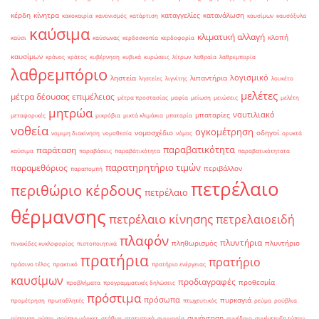
κέρδη
κίνητρα
καταγγελίες
κατανάλωση
κακοκαιρία
κανονισμός
κατάρτιση
καυσίμων
καυσόξυλα
καύσιμα
κλιματική αλλαγή
κλοπή
καύσι
καύσωνας
κερδοσκοπία
κερδοφορία
καυσίμων
κράνος
κράτος
κυβέρνηση
κυβικά
κυρώσεις
λίτρων
λαθραία
λαθρεμπορία
λαθρεμπόριο
λογισμικό
ληστεία
λιπαντήρια
ληστείες
λιγνίτης
λουκέτο
μελέτες
μέτρα δέουσας επιμέλειας
μέτρα προστασίας
μαφία
μείωση
μειώσεις
μελέτη
μητρώα
ναυτιλιακό
μπαταρίες
μεταφορικές
μικρόβια
μικτά κλιμάκια
μπαταρία
νοθεία
ογκομέτρηση
νομοσχέδιο
οδηγοί
νομιμη διακίνηση
νομοθεσία
νόμος
ορυκτά
παραβατικότητα
παράταση
καύσιμα
παραβάσεις
παραβάτικότητα
παραβατικότητατα
παρατηρητήριο τιμών
παραμεθόριος
περιβάλλον
παραπομπή
πετρέλαιο
περιθώριο κέρδους
πετρέλαιο
θέρμανσης
πετρέλαιο κίνησης
πετρελαιοειδή
πλαφόν
πλυντήρια
πληθωρισμός
πλυντήριο
πινακίδες κυκλοφορίας
πιστοποιητικά
πρατήρια
πρατήριο
πράσινο τέλος
πρακτικό
πρατήριο ενέργειας
καυσίμων
προδιαγραφές
προθεσμία
προβλήματα
προγραμματικές δηλώσεις
πρόστιμα
πρόσωπα
πυρκαγιά
προμέτρηση
πρωταθλητές
πτωχευτικός
ρεύμα
ρούβλια
συνάντηση
ρύπανση
ρύποι
σούπερ μάρκετ
στάθμη
στατιστικά
συμμορία
συνέδριο
συνέντευξη τύπου