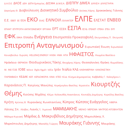
ΔΙΕΠΠΥ
ΔΙΜΕΑ
ΔΑΟΕ
ΔΕΣΦΑ
Δ.Α.Ο.Ε.
ΔΕΗ
ΔΕΠΑ Εμπορίας
ΔΙ.Μ.Ε.Α.
ΔΙΥΛΙΣΗ
ΔΙΥΛΙΣΤΗΡΙΑ
Διοικητικό Συμβούλιο
Διαβούλευση
Δρακακάκης Γιάννης
Δαγούμας Θ.
Δούκας Χάρης
ΕΛΠΕ
ΕΚΟ
ΕΝΒΕΘ
ΕΛΙΝΟΙΛ
ΕΛΣΤΑΤ
Ε.Ε.
ΕΕΑ
ΕΒΕΠ
ΕΕ
ΕΛΑΣ
ΕΛΛΑΚΤΩΡ
ΕΣΠΑ
ΕΡΤ
ΕΣΕΚ
ΕΠΑΝΤ
ΕΠΙΤΡΟΠΗ ΑΝΤΑΓΩΝΙΣΜΟΥ
ΕΡΓΑΝΗ
ΕΣΥΔ
ΕΤΕΑΕΠ
ΕΤΕΚΑ
ΕΤΕπ
ΕΥΠ
ΕΦΚ
Ενέργεια
Επιστρεπτέα Προκαταβολή
Ελλάδα
ΕΦΚΑ
Επιτροπάκης Π.
Επιτροπή
Επιτροπή Ανταγωνισμού
Ευρωπαϊκή Ένωση
Ευρωπαϊκό
ΗΦΑΙΣΤΟΣ
Κοινοβούλιο
Ευρώπη
ΗELLENiQ ENERGY
ΗΛΕΙΑ
ΗΜΑ
ΗΠΑ
Ηνωμένο Βασίλειο
Θεοδωρικάκος Τάκης
Ηράκλειο
Θεσσαλονίκη
Θράκη
ΘΕΡΜΟΙΛ
Θεοχάρης Χάρης
Θωμαδάκης
Ιταλία
ΙΟΒΕ
Ιράν
ΚΑΔ
Μ.
ΙΝΕ-ΓΣΕΕ
Ικόνιο
Ιλχάν Αχμέτ
Ινδία
ΚΑΘΗΜΕΡΙΝΗ
ΚΑΝΟΝΙΣΤΙΚΗ
ΚΕΔΑΚ
ΠΑΡΕΜΒΑΣΗ
ΚΕΠ
ΚΕΡΔΟΦΟΡΙΑ
ΚΙΝΑ
ΚΤΕΟ
Κίνα
Κίνημα Δημοκρατίας
Καββαθάς Γ.
Καλογήρου Ι.
Κιουρτζής
Καρανάσιος Π.
Κατρίνης Μανώλης
Κεγκέρογλου Βασίλης
Κερατσίνι
Θέμης
Κιούσης Μιχάλης
Κλίμα
Κολοκυθάς Αναστάσιος
Κονταξής Δημήτρης
Κορκίδης Βασίλης
Κώτσος Ευάγγελος
Κύπρος
Κρήτη
Κυρανάκης Κωνσταντίνος
Κρίντας Θ.
ΛΙΒΕΡΙΑ
ΜΑΜΙΔΑΚΗΣ
Λάτσης Σπ.
Λιανός Ι.
Λέσβος
Λιμενικό
ΜΕΛΚΟ
ΜΕΡΙΣΜΑ
ΜΗΤΡΩΟ ΑΠΟΒΛΗΤΩΝ
Μακρυβέλιος Δημήτρης
Μάρδας Δ.
Μαμουλάκης Χ.
Μάλαμα Κυριακή
Μαυράκης Γιάννης
Μαρκόπουλος Δημήτρης
Μαυράκης
Μασαλής Γιώργος