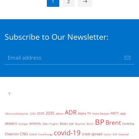
1
2
Subscribe to Our Newsletter:
ADR
2035
ANT1
2030
Alpha TV
app
'άδεια κυκλοφορίας
1202
adblue
Andre Bledjian
BP
Brent
ARAMCO
AVINOIL
Biden Joe
Cedefop
Autogas
Baker Hughes
BlueFuel
Bosch
covid-19
CNG
Chevron
crack spread
Coral
Coral Energy
Cyclon
DAF
Dailymail