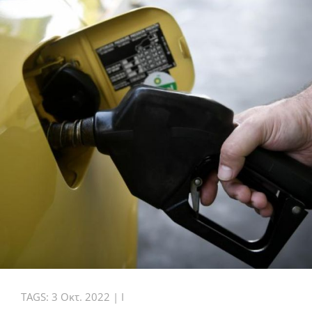
TAGS:
3 Οκτ. 2022
|
I