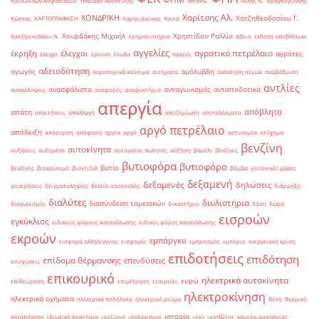
Κοινωνικών Ασφαλίσεων
Υπουργό Ανάπτυξης
ΦΗΜΑΣ
Φίλης Ν.
Φραγκογιάννης
Χαρίτσης Αλ.
ΧΟΝΔΡΙΚΗ
Χατζηθεοδοσίου Γ.
Κώστας
ΧΑΡΤΟΓΡΑΦΗΣΗ
Χάρης Δούκας
Χανιά
Χουρδάκης Μιχαήλ
Χρηστίδου Ραλλία
Χατζηνικολάου Ν.
Χρηματιστήριο
άδεια
έκθεση αποβλήτων
αγγελίες
αγροτικό πετρέλαιο
έκρηξη
έλεγχοι
αγρότες
έλεγχο
έρευνα
έσοδα
αγορές
αδειοδότηση
αγωγός
αμόλυβδη
αεροπορικά καύσιμα
αιτήματα
ανάκτηση ατμών
αναβάθμιση
αντλίες
ανασφάλιστα
ανταγωνισμός
ανταποδοτικά
ανακαλύψεις
αναφορές
αναψυκτήρια
απεργία
απόβλητα
απάτη
απαιτήσεις
απαλλαγή
αποζημίωση
αποτελέσματα
αργό πετρέλαιο
απόδειξη
απόσυρση
απόφαση
αργία
αργό
αστυνομία
ατύχημα
βενζίνη
αυτοκίνητα
αυξήσεις
αυξημένα
αυτόματοι πωλητές
αύξηση
βαρέλι
βενζίνες
βυτιοφόρα
βυτιοφόρο
βυτίο
βενζίνης
βιοκαύσιμα
βιοντίζελ
βόμβα
γειτονικές χώρες
δεξαμενή
δεξαμενές
δηλώσεις
γεωτρήσεις
δειγματοληψίες
δελτίο αποστολής
διάρρηξη
διαλύτες
διυλιστήρια
διασύνδεση ταμειακών
διαγωνισμός
δικαστήριο
δόση
δώρα
εισροών
εγκύκλιος
ειδικούς φόρους κατανάλωσης
ειδικός φόρος κατανάλωσης
εκροών
εμπάργκο
εισφορά αλληλεγγύης
εισφορές
εμπρησμός
εμπόριο
ενεργειακή κρίση
επιδοτήσεις
επιδότηση
επίδομα θέρμανσης
επενδύσεις
ενισχύσεις
επικουρικό
ηλεκτρικά αυτοκίνητα
ευρώ
επιθεώρηση
επιμέτρηση
εταιρείες
ηλεκτροκίνηση
ηλεκτρικά οχήματα
ηλεκτρικά ποδήλατα
ηλεκτρικό ρεύμα
θέση
θερμική
ιστορία
καταπόνηση
ιδιωτικά πρατήρια
ισοζύγιο
ισολογισμοί
ισχύ
ιχνηθέτης
κάμερα ασφαλείας