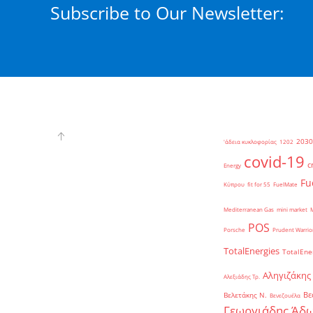
Subscribe to Our Newsletter:
2030
'άδεια κυκλοφορίας
1202
covid-19
c
Energy
Fu
Κύπρου
fit for 55
FuelMate
Mediterranean Gas
mini market
POS
Porsche
Prudent Warrio
TotalEnergies
TotalEne
Αληγιζάκης
Αλεξιάδης Τρ.
Βε
Βελετάκης Ν.
Βενεζουέλα
Γεωργιάδης Άδω