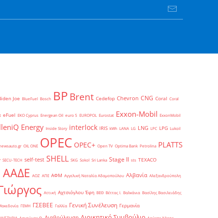
BP
Brent
CNG
Chevron
Biden Joe
Cedefop
Coral
BlueFuel
Bosch
Coral
Exxon-Mobil
eFuel
t
EKO Cyprus
Energean Oil
euro 5
EUROPOL
Eurostat
ExxonMobil
lleniQ Energy
interlock
LNG
IRIS
LPG
Inside Story
kWh
LANA
LG
LPC
Lukoil
OPEC
PLATTS
OPEC+
newsauto.gr
OIL ONE
Open TV
Optima Bank
Petrolina
SHELL
Stage II
self-test
y
TEXACO
SECU-TECH
SKG
Sokol
Sri Lanka
sts
ΑΑΔΕ
Αλβανία
ΑΦΜ
1
ΑΟΖ
ΑΠΕ
Αγγελική Ναταλία Αδαμοπούλου
Αλεξανδρούπολη
Γιώργος
Αχτσιόγλου Έφη
Αττική
ΒΕΘ
Βέττας Ι.
Βαλκάνια
Βασίλης Βασιλειάδης
Γενική Συνέλευση
ΓΣΕΒΕΕ
Γερμανία
Μακεδονία
ΓΕΜΗ
Γαλλία
Διοικητικό Συμβούλιο
Διαβούλευση
ΥΛΙΣΤΗΡΙΑ
Δαγούμας Θ.
Δούκας Χάρης