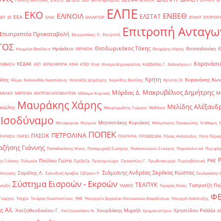
ΕΛΠΕ
ΕΚΟ
ΕΝΒΕΘ
ΕΛΙΝΟΙΛ
ΕΛΣΤΑΤ
ΕΕΑ
ΒΕΠ
ΕΕ
ΕΛΑΣ
ΕΛΛΑΚΤΩΡ
ΕΠΑΝΤ
ΕΠΙΤΡΟΠ
Επιτροπή Ανταγω
Επιστρεπτέα Προκαταβολή
Επιτροπάκης Π.
Επιτροπή
ΤΟΣ
Θεοδωρικάκος Τάκης
Ηράκλειο
Θεσσαλονίκη
Ηνωμένο Βασίλειο
ΘΕΡΜΟΙΛ
Θεοχάρης Χάρης
Καρανάσιο
ΚΕΔΑΚ
ΡΕΜΒΑΣΗ
ΚΕΠ
ΚΕΡΔΟΦΟΡΙΑ
ΚΙΝΑ
ΚΤΕΟ
Κίνα
Κίνημα Δημοκρατίας
Καββαθάς Γ.
Καλογήρου Ι.
Κρήτη
άλης
Κυρανάκης Κων
Κλίμα
Κολοκυθάς Αναστάσιος
Κονταξής Δημήτρης
Κορκίδης Βασίλης
Κρίντας Θ.
Μακρυβέλιος Δημήτρης
Μάρδας Δ.
Μ
ΜΕΛΚΟ
ΜΕΡΙΣΜΑ
ΜΗΤΡΩΟ ΑΠΟΒΛΗΤΩΝ
Μάλαμα Κυριακή
Μαυράκης Χάρης
Μελίδης Αλέξανδ
ανώλης
Μαυρομμάτης Γιώργος
Μεθάνιο
 Ισοδύναμο
Μητσοτάκης Κυριάκος
Μεταφορών
Μητρώο
Μπόμπορης Παναγιώτης
Ν.Μάκρη
ΠΟΠΕΚ
ΠΕΤΡΟΛΙΝΑ
ΠΑΣΟΚ
ΡΑΤΑΣΗ
ΠΑΡΙΣΙ
ΠΡΑΤΗΡΙΑ
ΠΡΟΘΕΣΜΙΑ
Πάνας Απόστολος
Πέτη Πέρκα
ζήσης Γιάννης
Παπαθανάσης Νίκος
Παπαμιχαήλ Σωτήρης
Παπασταύρου Σταύρος
Παραπολιτικά
Περιφέρ
Πούλου Γιώτα
ΡΑΕ
ς Γιάννης
Πολωνία
Πρέβεζα
Πρατηριούχοι
Προκοπίου Γ.
Πρωθυπουργό
Πυροσβεστική
Σιάμισιης Ανδρέας
Σκρέκας Κώστας
Σαμόλης Λ.
 Αντώνης
Σαουδική Αραβία
Σβίγκου Ρ.
Σκυλακάκης 
Σύστημα Εισροών - Εκροών
ΤΕΑΠΥΚ
Ταπρατζή Πο
νταξη
ΤΑΜΕΙΟ
Ταγαράς Νίκος
Φ
Γιώργος
Τσεχία
Τσιάρας Κωνσταντίνος
ΥΜΕ
Υπουργείο Εργασίας Κοινωνικών Ασφαλίσεων
Υπουργό Ανάπτυξης
ς Αλ.
Χατζηθεοδοσίου Γ.
Χουρδάκης Μιχαήλ
Χρηστίδου Ραλλία
Χατζηνικολάου Ν.
Χρηματιστήριο
ά