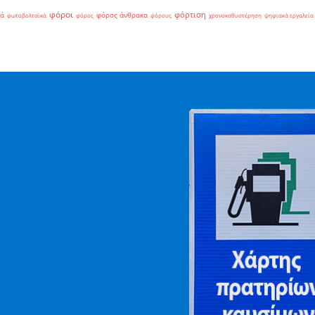
φόροι
φόρτιση
ιά
φόρος άνθρακα
φωτοβολταϊκά
φόρος
φόρους
χρονοκαθυστέρηση
ψηφιακά εργαλεία