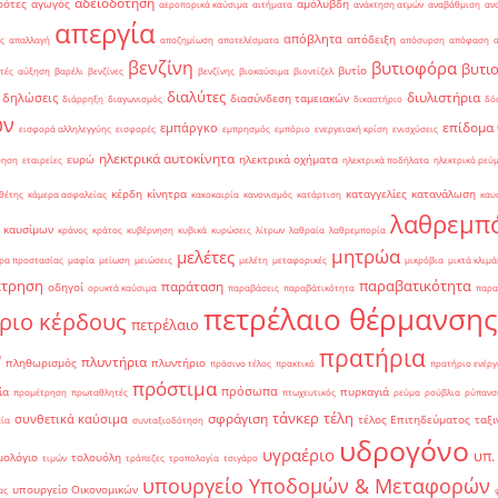
αδειοδότηση
ρότες
αγωγός
αμόλυβδη
αεροπορικά καύσιμα
αιτήματα
ανάκτηση ατμών
αναβάθμιση
αν
απεργία
απόβλητα
απόδειξη
ς
απαλλαγή
αποζημίωση
αποτελέσματα
απόσυρση
απόφαση
βενζίνη
βυτιοφόρα
βυτι
βυτίο
τές
αύξηση
βαρέλι
βενζίνες
βενζίνης
βιοκαύσιμα
βιοντίζελ
διαλύτες
διυλιστήρια
δηλώσεις
διασύνδεση ταμειακών
διάρρηξη
διαγωνισμός
δικαστήριο
δό
ών
επίδομα
εμπάργκο
εισφορά αλληλεγγύης
εισφορές
εμπρησμός
εμπόριο
ενεργειακή κρίση
ενισχύσεις
ηλεκτρικά αυτοκίνητα
ευρώ
ηλεκτρικά οχήματα
ρηση
εταιρείες
ηλεκτρικά ποδήλατα
ηλεκτρικό ρεύ
κέρδη
κίνητρα
καταγγελίες
κατανάλωση
θέτης
κάμερα ασφαλείας
κακοκαιρία
κανονισμός
κατάρτιση
καυ
λαθρεμπ
 καυσίμων
κράνος
κράτος
κυβέρνηση
κυβικά
κυρώσεις
λίτρων
λαθραία
λαθρεμπορία
μητρώα
μελέτες
ρα προστασίας
μαφία
μείωση
μειώσεις
μελέτη
μεταφορικές
μικρόβια
μικτά κλιμά
έτρηση
παραβατικότητα
παράταση
οδηγοί
ορυκτά καύσιμα
παραβάσεις
παραβάτικότητα
παρα
πετρέλαιο θέρμανσης
ριο κέρδους
πετρέλαιο
πρατήρια
ν
πλυντήρια
πληθωρισμός
πλυντήριο
πράσινο τέλος
πρακτικό
πρατήριο ενέργ
πρόστιμα
πρόσωπα
ία
πυρκαγιά
προμέτρηση
πρωταθλητές
πτωχευτικός
ρεύμα
ρούβλια
ρύπανσ
τάνκερ
τέλη
σφράγιση
συνθετικά καύσιμα
τέλος Επιτηδεύματος
ταξι
εία
συνταξιοδότηση
υδρογόνο
υγραέριο
υπ.
μολόγιο
τολουόλη
τιμών
τράπεζες
τροπολογία
τσιγάρο
υπουργείο Υποδομών & Μεταφορών
υπουργείο Οικονομικών
ας