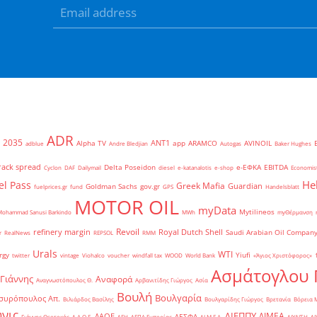
ADR
2035
ANT1
Alpha TV
app
ARAMCO
AVINOIL
adblue
Andre Bledjian
Autogas
Baker Hughes
rack spread
Delta Poseidon
e-ΕΦΚΑ
EBITDA
Cyclon
DAF
Dailymail
diesel
e-katanalotis
e-shop
Economis
He
el Pass
Greek Mafia
Guardian
Goldman Sachs
gov.gr
fuelprices.gr
fund
GPS
Handelsblatt
MOTOR OIL
myData
Mytilineos
Mohammad Sanusi Barkindo
MWh
myΘέρμανση
Revoil
refinery margin
Royal Dutch Shell
Saudi Arabian Oil Compan
r
RealNews
REPSOL
RMM
Urals
WTI
rgy
Yiufi
twitter
vintage
Viohalco
voucher
windfall tax
WOOD
World Bank
«Άγιος Χριστόφορος»
΄
Ασμάτογλου 
 Γιάννης
Αναφορά
Αναγνωστόπουλος Θ.
Αρβανιτίδης Γιώργος
Ασία
Βουλή
Βουλγαρία
συρόπουλος Απ.
Βιλιάρδος Βασίλης
Βουλγαρίδης Γιώργος
Βρετανία
Βόρεια 
νις
ΔΙΕΠΠΥ
ΔΙΜΕΑ
ΔΑΟΕ
ΔΕΣΦΑ
Γιάννης Θεοτοκάς
Δ.Α.Ο.Ε.
ΔΕΗ
ΔΕΠΑ Εμπορίας
ΔΙ.Μ.Ε.Α.
ΔΙΥΛΙΣΗ
ΔΙ