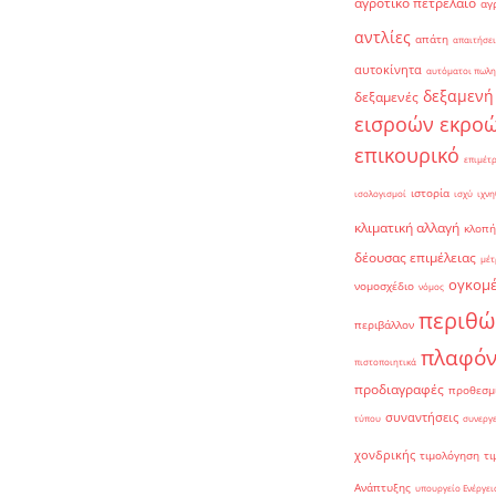
αγροτικό πετρέλαιο
αγ
αντλίες
απάτη
απαιτήσει
αυτοκίνητα
αυτόματοι πωλη
δεξαμενή
δεξαμενές
εισροών εκρο
επικουρικό
επιμέτ
ιστορία
ισολογισμοί
ισχύ
ιχνη
κλιματική αλλαγή
κλοπή
δέουσας επιμέλειας
μέτ
ογκομ
νομοσχέδιο
νόμος
περιθώ
περιβάλλον
πλαφό
πιστοποιητικά
προδιαγραφές
προθεσμ
συναντήσεις
τύπου
συνεργ
χονδρικής
τιμολόγηση
τι
Ανάπτυξης
υπουργείο Ενέργει