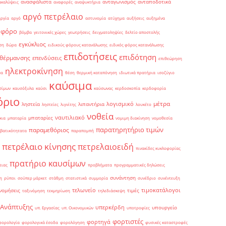
ανασφάλιστα
ανταγωνισμός
ανταποδοτικά
ακαλύψεις
αναφορές
αναψυκτήρια
αργό πετρέλαιο
αργία
αργό
αστυνομία
ατύχημα
αυξήσεις
αυξημένα
οφόρο
βόμβα
γειτονικές χώρες
γεωτρήσεις
δειγματοληψίες
δελτίο αποστολής
εγκύκλιος
ση
δώρα
ειδικούς φόρους κατανάλωσης
ειδικός φόρος κατανάλωσης
επιδοτήσεις
επιδότηση
 θέρμανσης
επενδύσεις
επιθεώρηση
ηλεκτροκίνηση
μα
θέση
θερμική καταπόνηση
ιδιωτικά πρατήρια
ισοζύγιο
καύσιμα
σίμων
καυσόξυλα
καύσι
καύσωνας
κερδοσκοπία
κερδοφορία
όριο
μέτρα
λογισμικό
ληστεία
λιπαντήρια
ληστείες
λιγνίτης
λουκέτο
νοθεία
ναυτιλιακό
μπαταρίες
κια
μπαταρία
νομιμη διακίνηση
νομοθεσία
παρατηρητήριο τιμών
παραμεθόριος
βατικότητατα
παραπομπή
πετρέλαιο κίνησης
πετρελαιοειδή
πινακίδες κυκλοφορίας
πρατήριο καυσίμων
ειας
προβλήματα
προγραμματικές δηλώσεις
συνάντηση
η
ρύποι
σούπερ μάρκετ
στάθμη
στατιστικά
συμμορία
συνέδριο
συνέντευξη
τελωνείο
τιμοκατάλογοι
νομήσεις
τιμές
ταξινόμηση
τεκμηρίωση
τηλεδιάσκεψη
 Ανάπτυξης
υπερκέρδη
υπουργείο
υπ. Εργασίας
υπ. Οικονομικών
υποτροφίες
φορτιστές
φορτηγά
φορολογία
φορολογικά έσοδα
φορολόγηση
φυσικές καταστροφές