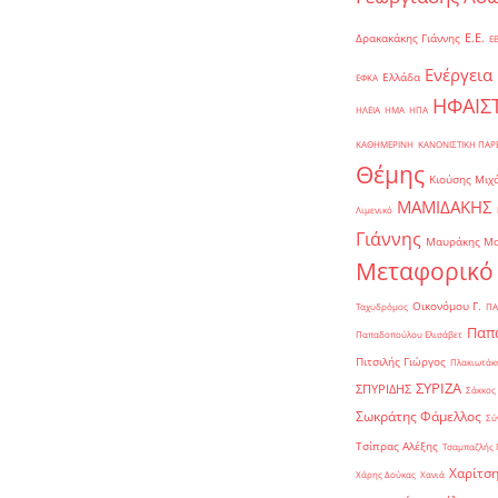
Ε.Ε.
Δρακακάκης Γιάννης
Ε
Ενέργεια
Ελλάδα
ΕΦΚΑ
ΗΦΑΙΣ
ΗΛΕΙΑ
ΗΜΑ
ΗΠΑ
ΚΑΘΗΜΕΡΙΝΗ
ΚΑΝΟΝΙΣΤΙΚΗ ΠΑ
Θέμης
Κιούσης Μιχ
ΜΑΜΙΔΑΚΗΣ
Λιμενικό
Γιάννης
Μαυράκης Μ
Μεταφορικό
Οικονόμου Γ.
Ταχυδρόμος
ΠΑ
Παπα
Παπαδοπούλου Ελισάβετ
Πιτσιλής Γιώργος
Πλακιωτάκη
ΣΥΡΙΖΑ
ΣΠΥΡΙΔΗΣ
Σάκκος
Σωκράτης Φάμελλος
Σύ
Τσίπρας Αλέξης
Τσαμπαζλής 
Χαρίτση
Χάρης Δούκας
Χανιά