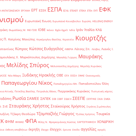
ΕΦΚ
ΕΣΠΑ
ΕΡΤ
ΕΣΕΚ
Η ΑΝΤΑΓΩΝΙΣΜΟΥ
ΕΡΓΑΝΗ
ΕΣΥΔ
ΕΤΕΑΕΠ
ΕΤΕΚΑ
ΕΤΕπ
ΕΥΠ
νισμού
Ευρωπαϊκή Ένωση
Ευρωπαϊκό Κοινοβούλιο
Ευρώπη
ΗELLENiQ ENERGY
Ιταλία
ΙΟΒΕ
Ιράν
ΚΑΔ
Θράκη
Θωμαδάκης Μ.
ΙΝΕ-ΓΣΕΕ
Ικόνιο
Ιλχάν Αχμέτ
Ινδία
Κιουρτζής
ς Π.
Κατρίνης Μανώλης
Κεγκέρογλου Βασίλης
Κερατσίνι
Κώτσος Ευάγγελος
Κύπρος
σταντίνος
Λάτσης Σπ.
Λιανός Ι.
ΛΙΒΕΡΙΑ
Λέσβος
Μαυράκης
αμουλάκης Χ.
Μαρκόπουλος Δημήτρης
Μασαλής Γιώργος
Μελίδης Σπύρος
ρος
Μελισσανίδης Δημήτρης
Μερελής Κυριάκος
Ξυδάκης Ηρακλής
ΟΒΕ
ΝΑΞΟΣ
Νέα Μάκρη
ΟΓΑ
ΟΟΣΑ
ΟΦΑΕ
Οικονομικός
Παπαγεωργίου Νίκος
Παπαδοπούλου Έλλη
Παπαδημητρίου Μπ.
Πιερρακάκης Κυριάκος
εια Αττικής
Πετκίδης Βασίλης
Πετραλιάς Θάνος
Πιστωτικές κάρτες
Ρωσία
ΣΕΕΠΕ
Ροδόπη
ΣΑΜΕΕ
ΣΑΠΕΚ
ΣΕΒ
ΣΕΒΤ
ΣΕΔΕ ΙΙ
ΣΕΥΠΥΚΕ
ΣΚΑΙ
ΣΜΕΑ
Σταυράκης Χρήστος
Σταϊκούρας Χρήστος
ΣτΕ
Θ.
Στράτος Σιμόπουλος
Τζαμπαζλής Γιώργος
Τουρκία
λυξένη
Τζάκρη Θεοδώρα
Τζιόλας Χρήστος
ΦΠΑ
ΕΚ
ΦΗΜ
ΧΟΝΔΡΙΚΗ
ΦΗΜΑΣ
Φίλης Ν.
Φραγκογιάννης Κώστας
ΧΑΡΤΟΓΡΑΦΗΣΗ
αγγελίες
έκρηξη
έλεγχοι
δεια
έκθεση αποβλήτων
έλεγχο
έρευνα
έσοδα
αγορές