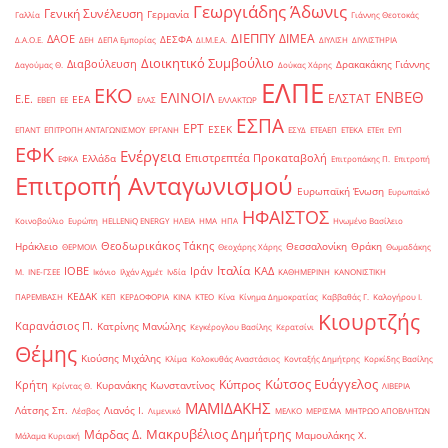
Γεωργιάδης Άδωνις
Γενική Συνέλευση
Γερμανία
Γαλλία
Γιάννης Θεοτοκάς
ΔΙΕΠΠΥ
ΔΙΜΕΑ
ΔΑΟΕ
ΔΕΣΦΑ
Δ.Α.Ο.Ε.
ΔΕΗ
ΔΕΠΑ Εμπορίας
ΔΙ.Μ.Ε.Α.
ΔΙΥΛΙΣΗ
ΔΙΥΛΙΣΤΗΡΙΑ
Διοικητικό Συμβούλιο
Διαβούλευση
Δρακακάκης Γιάννης
Δαγούμας Θ.
Δούκας Χάρης
ΕΛΠΕ
ΕΚΟ
ΕΝΒΕΘ
ΕΛΙΝΟΙΛ
ΕΛΣΤΑΤ
Ε.Ε.
ΕΕΑ
ΕΒΕΠ
ΕΕ
ΕΛΑΣ
ΕΛΛΑΚΤΩΡ
ΕΣΠΑ
ΕΡΤ
ΕΣΕΚ
ΕΠΑΝΤ
ΕΠΙΤΡΟΠΗ ΑΝΤΑΓΩΝΙΣΜΟΥ
ΕΡΓΑΝΗ
ΕΣΥΔ
ΕΤΕΑΕΠ
ΕΤΕΚΑ
ΕΤΕπ
ΕΥΠ
ΕΦΚ
Ενέργεια
Επιστρεπτέα Προκαταβολή
Ελλάδα
ΕΦΚΑ
Επιτροπάκης Π.
Επιτροπή
Επιτροπή Ανταγωνισμού
Ευρωπαϊκή Ένωση
Ευρωπαϊκό
ΗΦΑΙΣΤΟΣ
Κοινοβούλιο
Ευρώπη
ΗELLENiQ ENERGY
ΗΛΕΙΑ
ΗΜΑ
ΗΠΑ
Ηνωμένο Βασίλειο
Θεοδωρικάκος Τάκης
Ηράκλειο
Θεσσαλονίκη
Θράκη
ΘΕΡΜΟΙΛ
Θεοχάρης Χάρης
Θωμαδάκης
Ιταλία
ΙΟΒΕ
Ιράν
ΚΑΔ
Μ.
ΙΝΕ-ΓΣΕΕ
Ικόνιο
Ιλχάν Αχμέτ
Ινδία
ΚΑΘΗΜΕΡΙΝΗ
ΚΑΝΟΝΙΣΤΙΚΗ
ΚΕΔΑΚ
ΠΑΡΕΜΒΑΣΗ
ΚΕΠ
ΚΕΡΔΟΦΟΡΙΑ
ΚΙΝΑ
ΚΤΕΟ
Κίνα
Κίνημα Δημοκρατίας
Καββαθάς Γ.
Καλογήρου Ι.
Κιουρτζής
Καρανάσιος Π.
Κατρίνης Μανώλης
Κεγκέρογλου Βασίλης
Κερατσίνι
Θέμης
Κιούσης Μιχάλης
Κλίμα
Κολοκυθάς Αναστάσιος
Κονταξής Δημήτρης
Κορκίδης Βασίλης
Κώτσος Ευάγγελος
Κύπρος
Κρήτη
Κυρανάκης Κωνσταντίνος
Κρίντας Θ.
ΛΙΒΕΡΙΑ
ΜΑΜΙΔΑΚΗΣ
Λάτσης Σπ.
Λιανός Ι.
Λέσβος
Λιμενικό
ΜΕΛΚΟ
ΜΕΡΙΣΜΑ
ΜΗΤΡΩΟ ΑΠΟΒΛΗΤΩΝ
Μακρυβέλιος Δημήτρης
Μάρδας Δ.
Μαμουλάκης Χ.
Μάλαμα Κυριακή