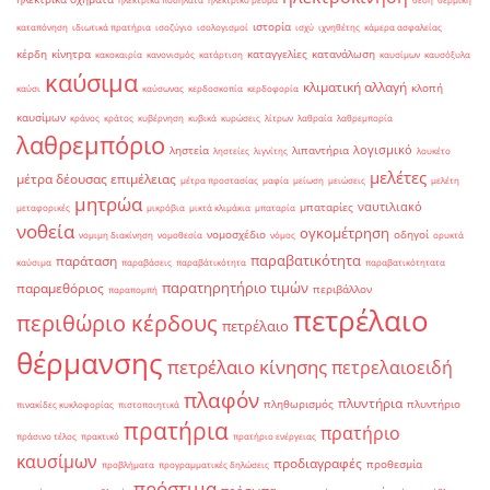
ιστορία
καταπόνηση
ιδιωτικά πρατήρια
ισοζύγιο
ισολογισμοί
ισχύ
ιχνηθέτης
κάμερα ασφαλείας
κέρδη
κίνητρα
καταγγελίες
κατανάλωση
κακοκαιρία
κανονισμός
κατάρτιση
καυσίμων
καυσόξυλα
καύσιμα
κλιματική αλλαγή
κλοπή
καύσι
καύσωνας
κερδοσκοπία
κερδοφορία
καυσίμων
κράνος
κράτος
κυβέρνηση
κυβικά
κυρώσεις
λίτρων
λαθραία
λαθρεμπορία
λαθρεμπόριο
λογισμικό
ληστεία
λιπαντήρια
ληστείες
λιγνίτης
λουκέτο
μελέτες
μέτρα δέουσας επιμέλειας
μέτρα προστασίας
μαφία
μείωση
μειώσεις
μελέτη
μητρώα
ναυτιλιακό
μπαταρίες
μεταφορικές
μικρόβια
μικτά κλιμάκια
μπαταρία
νοθεία
ογκομέτρηση
νομοσχέδιο
οδηγοί
νομιμη διακίνηση
νομοθεσία
νόμος
ορυκτά
παραβατικότητα
παράταση
καύσιμα
παραβάσεις
παραβάτικότητα
παραβατικότητατα
παρατηρητήριο τιμών
παραμεθόριος
περιβάλλον
παραπομπή
πετρέλαιο
περιθώριο κέρδους
πετρέλαιο
θέρμανσης
πετρέλαιο κίνησης
πετρελαιοειδή
πλαφόν
πλυντήρια
πληθωρισμός
πλυντήριο
πινακίδες κυκλοφορίας
πιστοποιητικά
πρατήρια
πρατήριο
πράσινο τέλος
πρακτικό
πρατήριο ενέργειας
καυσίμων
προδιαγραφές
προθεσμία
προβλήματα
προγραμματικές δηλώσεις
πρόστιμα