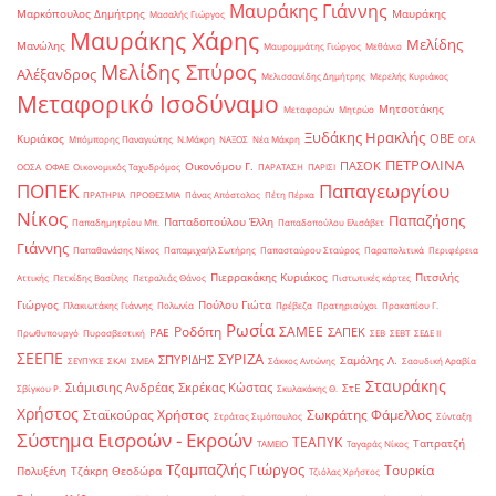
Μαυράκης Γιάννης
Μαρκόπουλος Δημήτρης
Μαυράκης
Μασαλής Γιώργος
Μαυράκης Χάρης
Μελίδης
Μανώλης
Μαυρομμάτης Γιώργος
Μεθάνιο
Μελίδης Σπύρος
Αλέξανδρος
Μελισσανίδης Δημήτρης
Μερελής Κυριάκος
Μεταφορικό Ισοδύναμο
Μητσοτάκης
Μεταφορών
Μητρώο
Ξυδάκης Ηρακλής
ΟΒΕ
Κυριάκος
Μπόμπορης Παναγιώτης
Ν.Μάκρη
ΝΑΞΟΣ
Νέα Μάκρη
ΟΓΑ
ΠΕΤΡΟΛΙΝΑ
ΠΑΣΟΚ
Οικονόμου Γ.
ΟΟΣΑ
ΟΦΑΕ
Οικονομικός Ταχυδρόμος
ΠΑΡΑΤΑΣΗ
ΠΑΡΙΣΙ
ΠΟΠΕΚ
Παπαγεωργίου
ΠΡΑΤΗΡΙΑ
ΠΡΟΘΕΣΜΙΑ
Πάνας Απόστολος
Πέτη Πέρκα
Νίκος
Παπαζήσης
Παπαδοπούλου Έλλη
Παπαδημητρίου Μπ.
Παπαδοπούλου Ελισάβετ
Γιάννης
Παπαθανάσης Νίκος
Παπαμιχαήλ Σωτήρης
Παπασταύρου Σταύρος
Παραπολιτικά
Περιφέρεια
Πιερρακάκης Κυριάκος
Πιτσιλής
Αττικής
Πετκίδης Βασίλης
Πετραλιάς Θάνος
Πιστωτικές κάρτες
Γιώργος
Πούλου Γιώτα
Πλακιωτάκης Γιάννης
Πολωνία
Πρέβεζα
Πρατηριούχοι
Προκοπίου Γ.
Ρωσία
Ροδόπη
ΣΑΜΕΕ
ΣΑΠΕΚ
ΡΑΕ
Πρωθυπουργό
Πυροσβεστική
ΣΕΒ
ΣΕΒΤ
ΣΕΔΕ ΙΙ
ΣΕΕΠΕ
ΣΥΡΙΖΑ
ΣΠΥΡΙΔΗΣ
Σαμόλης Λ.
ΣΕΥΠΥΚΕ
ΣΚΑΙ
ΣΜΕΑ
Σάκκος Αντώνης
Σαουδική Αραβία
Σταυράκης
Σιάμισιης Ανδρέας
Σκρέκας Κώστας
ΣτΕ
Σβίγκου Ρ.
Σκυλακάκης Θ.
Χρήστος
Σταϊκούρας Χρήστος
Σωκράτης Φάμελλος
Στράτος Σιμόπουλος
Σύνταξη
Σύστημα Εισροών - Εκροών
ΤΕΑΠΥΚ
Ταπρατζή
ΤΑΜΕΙΟ
Ταγαράς Νίκος
Τζαμπαζλής Γιώργος
Τουρκία
Πολυξένη
Τζάκρη Θεοδώρα
Τζιόλας Χρήστος