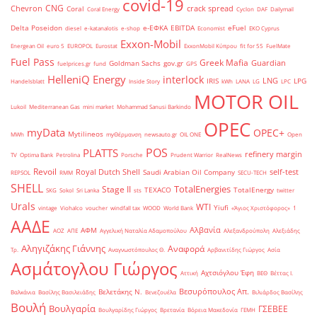
covid-19
CNG
Chevron
crack spread
Coral
Coral Energy
Cyclon
DAF
Dailymail
Delta Poseidon
e-ΕΦΚΑ
EBITDA
eFuel
diesel
e-katanalotis
e-shop
Economist
EKO Cyprus
Exxon-Mobil
Energean Oil
euro 5
EUROPOL
Eurostat
ExxonMobil Κύπρου
fit for 55
FuelMate
Fuel Pass
Greek Mafia
Guardian
Goldman Sachs
gov.gr
fuelprices.gr
fund
GPS
HelleniQ Energy
interlock
LNG
IRIS
LPG
Handelsblatt
Inside Story
kWh
LANA
LG
LPC
MOTOR OIL
Lukoil
Mediterranean Gas
mini market
Mohammad Sanusi Barkindo
OPEC
myData
OPEC+
Mytilineos
MWh
myΘέρμανση
newsauto.gr
OIL ONE
Open
POS
PLATTS
refinery margin
TV
Optima Bank
Petrolina
Porsche
Prudent Warrior
RealNews
Revoil
Royal Dutch Shell
self-test
Saudi Arabian Oil Company
REPSOL
RMM
SECU-TECH
SHELL
TotalEnergies
Stage II
TEXACO
TotalEnergy
SKG
Sokol
Sri Lanka
sts
twitter
Urals
WTI
Yiufi
vintage
Viohalco
voucher
windfall tax
WOOD
World Bank
«Άγιος Χριστόφορος»
΄1
ΑΑΔΕ
Αλβανία
ΑΦΜ
ΑΟΖ
ΑΠΕ
Αγγελική Ναταλία Αδαμοπούλου
Αλεξανδρούπολη
Αλεξιάδης
Αληγιζάκης Γιάννης
Αναφορά
Τρ.
Αναγνωστόπουλος Θ.
Αρβανιτίδης Γιώργος
Ασία
Ασμάτογλου Γιώργος
Αχτσιόγλου Έφη
Αττική
ΒΕΘ
Βέττας Ι.
Βεσυρόπουλος Απ.
Βελετάκης Ν.
Βαλκάνια
Βασίλης Βασιλειάδης
Βενεζουέλα
Βιλιάρδος Βασίλης
Βουλή
Βουλγαρία
ΓΣΕΒΕΕ
Βουλγαρίδης Γιώργος
Βρετανία
Βόρεια Μακεδονία
ΓΕΜΗ