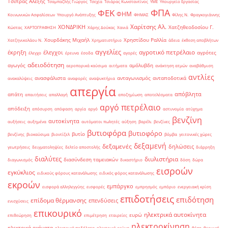
Τσίπρας Αλέξης
Τσαμπαζλής Γιώργος
Τσεχία
Τσιάρας Κωνσταντίνος
ΥΜΕ
Υπουργείο Εργασίας
ΦΠΑ
ΦΕΚ
ΦΗΜ
Κοινωνικών Ασφαλίσεων
Υπουργό Ανάπτυξης
ΦΗΜΑΣ
Φίλης Ν.
Φραγκογιάννης
Χαρίτσης Αλ.
ΧΟΝΔΡΙΚΗ
Χατζηθεοδοσίου Γ.
Κώστας
ΧΑΡΤΟΓΡΑΦΗΣΗ
Χάρης Δούκας
Χανιά
Χουρδάκης Μιχαήλ
Χρηστίδου Ραλλία
Χατζηνικολάου Ν.
Χρηματιστήριο
άδεια
έκθεση αποβλήτων
αγγελίες
αγροτικό πετρέλαιο
έκρηξη
έλεγχοι
αγρότες
έλεγχο
έρευνα
έσοδα
αγορές
αδειοδότηση
αγωγός
αμόλυβδη
αεροπορικά καύσιμα
αιτήματα
ανάκτηση ατμών
αναβάθμιση
αντλίες
ανασφάλιστα
ανταγωνισμός
ανταποδοτικά
ανακαλύψεις
αναφορές
αναψυκτήρια
απεργία
απόβλητα
απάτη
απαιτήσεις
απαλλαγή
αποζημίωση
αποτελέσματα
αργό πετρέλαιο
απόδειξη
απόσυρση
απόφαση
αργία
αργό
αστυνομία
ατύχημα
βενζίνη
αυτοκίνητα
αυξήσεις
αυξημένα
αυτόματοι πωλητές
αύξηση
βαρέλι
βενζίνες
βυτιοφόρα
βυτιοφόρο
βυτίο
βενζίνης
βιοκαύσιμα
βιοντίζελ
βόμβα
γειτονικές χώρες
δεξαμενή
δεξαμενές
δηλώσεις
γεωτρήσεις
δειγματοληψίες
δελτίο αποστολής
διάρρηξη
διαλύτες
διυλιστήρια
διασύνδεση ταμειακών
διαγωνισμός
δικαστήριο
δόση
δώρα
εισροών
εγκύκλιος
ειδικούς φόρους κατανάλωσης
ειδικός φόρος κατανάλωσης
εκροών
εμπάργκο
εισφορά αλληλεγγύης
εισφορές
εμπρησμός
εμπόριο
ενεργειακή κρίση
επιδοτήσεις
επιδότηση
επίδομα θέρμανσης
επενδύσεις
ενισχύσεις
επικουρικό
ηλεκτρικά αυτοκίνητα
ευρώ
επιθεώρηση
επιμέτρηση
εταιρείες
ηλεκτροκίνηση
ηλεκτρικά οχήματα
ηλεκτρικά ποδήλατα
ηλεκτρικό ρεύμα
θέση
θερμική