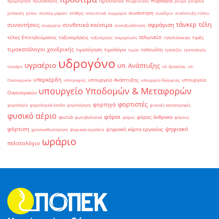
πρόσωπα
πυρκαγιά
προμέτρηση
πρωταθλητές
πτωχευτικός
ρεύμα
ρούβλια
συνάντηση
ρύπανση
ρύποι
σούπερ μάρκετ
στάθμη
στατιστικά
συμμορία
συνέδριο
συνέντευξη τύπου
τάνκερ
τέλη
σφράγιση
συναντήσεις
συνθετικά καύσιμα
συνεργεία
συνταξιοδότηση
τελωνείο
τέλος Επιτηδεύματος
ταξινομήσεις
τιμές
ταξινόμηση
τεκμηρίωση
τηλεδιάσκεψη
τιμοκατάλογοι χονδρικής
τιμολόγηση
τιμολόγιο
τολουόλη
τιμών
τράπεζες
τροπολογία
υδρογόνο
υγραέριο
υπ. Ανάπτυξης
τσιγάρο
υπ. Εργασίας
υπ.
υπερκέρδη
υπουργείο Ανάπτυξης
υπουργείο
Οικονομικών
υποτροφίες
υπουργείο Ενέργειας
υπουργείο Υποδομών & Μεταφορών
Οικονομικών
φορτιστές
φορτηγά
φορολογία
φορολογικά έσοδα
φορολόγηση
φυσικές καταστροφές
φυσικό αέριο
φόροι
φωτιά
φόρος άνθρακα
φωτοβολταϊκά
φόρος
φόρους
φόρτιση
ψηφιακό
ψηφιακή κάρτα εργασίας
χρονοκαθυστέρηση
ψηφιακά εργαλεία
ωράριο
πελατολόγιο