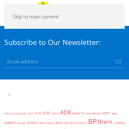
Skip to main content
Subscribe to Our Newsletter:
ADR
2035
ANT1
2030
Alpha TV
app
'άδεια κυκλοφορίας
1202
adblue
Andre Bledjian
BP
Brent
ARAMCO
AVINOIL
Biden Joe
Cedefop
Autogas
Baker Hughes
BlueFuel
Bosch