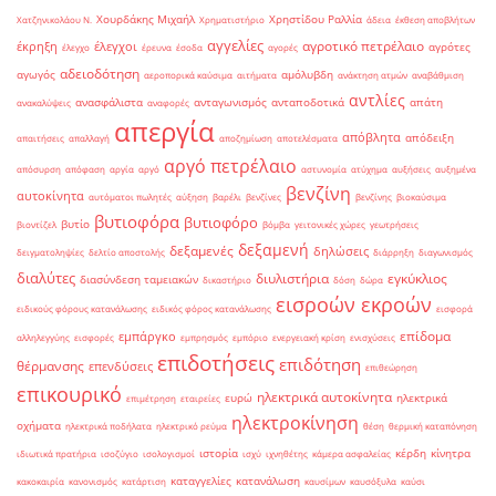
Χουρδάκης Μιχαήλ
Χρηστίδου Ραλλία
Χατζηνικολάου Ν.
Χρηματιστήριο
άδεια
έκθεση αποβλήτων
αγγελίες
αγροτικό πετρέλαιο
έκρηξη
έλεγχοι
αγρότες
έλεγχο
έρευνα
έσοδα
αγορές
αδειοδότηση
αγωγός
αμόλυβδη
αεροπορικά καύσιμα
αιτήματα
ανάκτηση ατμών
αναβάθμιση
αντλίες
ανασφάλιστα
ανταγωνισμός
ανταποδοτικά
απάτη
ανακαλύψεις
αναφορές
απεργία
απόβλητα
απόδειξη
απαιτήσεις
απαλλαγή
αποζημίωση
αποτελέσματα
αργό πετρέλαιο
απόσυρση
απόφαση
αργία
αργό
αστυνομία
ατύχημα
αυξήσεις
αυξημένα
βενζίνη
αυτοκίνητα
αυτόματοι πωλητές
αύξηση
βαρέλι
βενζίνες
βενζίνης
βιοκαύσιμα
βυτιοφόρα
βυτιοφόρο
βυτίο
βιοντίζελ
βόμβα
γειτονικές χώρες
γεωτρήσεις
δεξαμενή
δεξαμενές
δηλώσεις
δειγματοληψίες
δελτίο αποστολής
διάρρηξη
διαγωνισμός
διαλύτες
διυλιστήρια
εγκύκλιος
διασύνδεση ταμειακών
δικαστήριο
δόση
δώρα
εισροών εκροών
ειδικούς φόρους κατανάλωσης
ειδικός φόρος κατανάλωσης
εισφορά
επίδομα
εμπάργκο
αλληλεγγύης
εισφορές
εμπρησμός
εμπόριο
ενεργειακή κρίση
ενισχύσεις
επιδοτήσεις
επιδότηση
θέρμανσης
επενδύσεις
επιθεώρηση
επικουρικό
ηλεκτρικά αυτοκίνητα
ευρώ
ηλεκτρικά
επιμέτρηση
εταιρείες
ηλεκτροκίνηση
οχήματα
ηλεκτρικά ποδήλατα
ηλεκτρικό ρεύμα
θέση
θερμική καταπόνηση
ιστορία
κέρδη
κίνητρα
ιδιωτικά πρατήρια
ισοζύγιο
ισολογισμοί
ισχύ
ιχνηθέτης
κάμερα ασφαλείας
καταγγελίες
κατανάλωση
κακοκαιρία
κανονισμός
κατάρτιση
καυσίμων
καυσόξυλα
καύσι