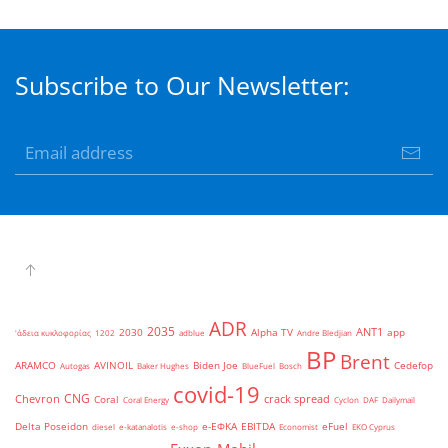
Subscribe to Our Newsletter:
ADR
2035
ANT1
2030
Alpha TV
app
'άδεια κυκλοφορίας
1202
adblue
Andre Bledjian
BP
Brent
ARAMCO
AVINOIL
Biden Joe
Cedefop
Autogas
Baker Hughes
BlueFuel
Bosch
covid-19
CNG
Chevron
crack spread
Coral
Coral Energy
Cyclon
DAF
Dailymail
Delta Poseidon
e-ΕΦΚΑ
EBITDA
eFuel
diesel
e-katanalotis
e-shop
Economist
EKO Cyprus