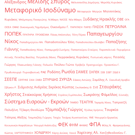
Μελίδης Σπύρος
Αλέξανδρος
Μελισσανίδης Δημήτρης
Μερελής Κυριάκος
Μεταφορικό Ισοδύναμο
Μητσοτάκης
Μεταφορών
Μητρώο
Ξυδάκης Ηρακλής
ΟΒΕ
Κυριάκος
Μπόμπορης Παναγιώτης
Ν.Μάκρη
ΝΑΞΟΣ
Νέα Μάκρη
ΟΓΑ
ΠΕΤΡΟΛΙΝΑ
ΠΑΣΟΚ
Οικονόμου Γ.
ΟΟΣΑ
ΟΦΑΕ
Οικονομικός Ταχυδρόμος
ΠΑΡΑΤΑΣΗ
ΠΑΡΙΣΙ
ΠΟΠΕΚ
Παπαγεωργίου
ΠΡΑΤΗΡΙΑ
ΠΡΟΘΕΣΜΙΑ
Πάνας Απόστολος
Πέτη Πέρκα
Νίκος
Παπαζήσης
Παπαδοπούλου Έλλη
Παπαδημητρίου Μπ.
Παπαδοπούλου Ελισάβετ
Γιάννης
Παπαθανάσης Νίκος
Παπαμιχαήλ Σωτήρης
Παπασταύρου Σταύρος
Παραπολιτικά
Περιφέρεια
Πιερρακάκης Κυριάκος
Πιτσιλής
Αττικής
Πετκίδης Βασίλης
Πετραλιάς Θάνος
Πιστωτικές κάρτες
Γιώργος
Πούλου Γιώτα
Πλακιωτάκης Γιάννης
Πολωνία
Πρέβεζα
Πρατηριούχοι
Προκοπίου Γ.
Ρωσία
Ροδόπη
ΣΑΜΕΕ
ΣΑΠΕΚ
ΡΑΕ
Πρωθυπουργό
Πυροσβεστική
ΣΕΒ
ΣΕΒΤ
ΣΕΔΕ ΙΙ
ΣΕΕΠΕ
ΣΥΡΙΖΑ
ΣΠΥΡΙΔΗΣ
Σαμόλης Λ.
ΣΕΥΠΥΚΕ
ΣΚΑΙ
ΣΜΕΑ
Σάκκος Αντώνης
Σαουδική Αραβία
Σταυράκης
Σιάμισιης Ανδρέας
Σκρέκας Κώστας
ΣτΕ
Σβίγκου Ρ.
Σκυλακάκης Θ.
Χρήστος
Σταϊκούρας Χρήστος
Σωκράτης Φάμελλος
Στράτος Σιμόπουλος
Σύνταξη
Σύστημα Εισροών - Εκροών
ΤΕΑΠΥΚ
Ταπρατζή
ΤΑΜΕΙΟ
Ταγαράς Νίκος
Τζαμπαζλής Γιώργος
Τουρκία
Πολυξένη
Τζάκρη Θεοδώρα
Τζιόλας Χρήστος
Τσίπρας Αλέξης
Τσαμπαζλής Γιώργος
Τσεχία
Τσιάρας Κωνσταντίνος
ΥΜΕ
Υπουργείο Εργασίας
ΦΠΑ
ΦΕΚ
ΦΗΜ
Κοινωνικών Ασφαλίσεων
Υπουργό Ανάπτυξης
ΦΗΜΑΣ
Φίλης Ν.
Φραγκογιάννης
Χαρίτσης Αλ.
ΧΟΝΔΡΙΚΗ
Χατζηθεοδοσίου Γ.
Κώστας
ΧΑΡΤΟΓΡΑΦΗΣΗ
Χάρης Δούκας
Χανιά