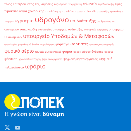
τελωνείο
τέλος Επιτηδεύματος
ταξινομήσεις
τιμές
ταξινόμηση
τεκμηρίωση
τηλεδιάσκεψη
τιμοκατάλογοι χονδρικής
τιμολόγηση
τιμολόγιο
τολουόλη
τιμών
τράπεζες
τροπολογία
υδρογόνο
υγραέριο
υπ. Ανάπτυξης
τσιγάρο
υπ. Εργασίας
υπ.
υπερκέρδη
υπουργείο Ανάπτυξης
υπουργείο
Οικονομικών
υποτροφίες
υπουργείο Ενέργειας
υπουργείο Υποδομών & Μεταφορών
Οικονομικών
φορτιστές
φορτηγά
φορολογία
φορολογικά έσοδα
φορολόγηση
φυσικές καταστροφές
φυσικό αέριο
φόροι
φωτιά
φόρος άνθρακα
φωτοβολταϊκά
φόρος
φόρους
φόρτιση
ψηφιακό
ψηφιακή κάρτα εργασίας
χρονοκαθυστέρηση
ψηφιακά εργαλεία
ωράριο
πελατολόγιο