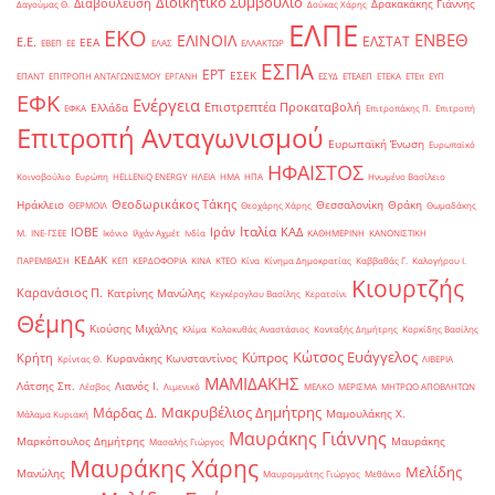
Διοικητικό Συμβούλιο
Διαβούλευση
Δρακακάκης Γιάννης
Δαγούμας Θ.
Δούκας Χάρης
ΕΛΠΕ
ΕΚΟ
ΕΝΒΕΘ
ΕΛΙΝΟΙΛ
ΕΛΣΤΑΤ
Ε.Ε.
ΕΕΑ
ΕΒΕΠ
ΕΕ
ΕΛΑΣ
ΕΛΛΑΚΤΩΡ
ΕΣΠΑ
ΕΡΤ
ΕΣΕΚ
ΕΠΑΝΤ
ΕΠΙΤΡΟΠΗ ΑΝΤΑΓΩΝΙΣΜΟΥ
ΕΡΓΑΝΗ
ΕΣΥΔ
ΕΤΕΑΕΠ
ΕΤΕΚΑ
ΕΤΕπ
ΕΥΠ
ΕΦΚ
Ενέργεια
Επιστρεπτέα Προκαταβολή
Ελλάδα
ΕΦΚΑ
Επιτροπάκης Π.
Επιτροπή
Επιτροπή Ανταγωνισμού
Ευρωπαϊκή Ένωση
Ευρωπαϊκό
ΗΦΑΙΣΤΟΣ
Κοινοβούλιο
Ευρώπη
ΗELLENiQ ENERGY
ΗΛΕΙΑ
ΗΜΑ
ΗΠΑ
Ηνωμένο Βασίλειο
Θεοδωρικάκος Τάκης
Ηράκλειο
Θεσσαλονίκη
Θράκη
ΘΕΡΜΟΙΛ
Θεοχάρης Χάρης
Θωμαδάκης
Ιταλία
ΙΟΒΕ
Ιράν
ΚΑΔ
Μ.
ΙΝΕ-ΓΣΕΕ
Ικόνιο
Ιλχάν Αχμέτ
Ινδία
ΚΑΘΗΜΕΡΙΝΗ
ΚΑΝΟΝΙΣΤΙΚΗ
ΚΕΔΑΚ
ΠΑΡΕΜΒΑΣΗ
ΚΕΠ
ΚΕΡΔΟΦΟΡΙΑ
ΚΙΝΑ
ΚΤΕΟ
Κίνα
Κίνημα Δημοκρατίας
Καββαθάς Γ.
Καλογήρου Ι.
Κιουρτζής
Καρανάσιος Π.
Κατρίνης Μανώλης
Κεγκέρογλου Βασίλης
Κερατσίνι
Θέμης
Κιούσης Μιχάλης
Κλίμα
Κολοκυθάς Αναστάσιος
Κονταξής Δημήτρης
Κορκίδης Βασίλης
Κώτσος Ευάγγελος
Κύπρος
Κρήτη
Κυρανάκης Κωνσταντίνος
Κρίντας Θ.
ΛΙΒΕΡΙΑ
ΜΑΜΙΔΑΚΗΣ
Λάτσης Σπ.
Λιανός Ι.
Λέσβος
Λιμενικό
ΜΕΛΚΟ
ΜΕΡΙΣΜΑ
ΜΗΤΡΩΟ ΑΠΟΒΛΗΤΩΝ
Μακρυβέλιος Δημήτρης
Μάρδας Δ.
Μαμουλάκης Χ.
Μάλαμα Κυριακή
Μαυράκης Γιάννης
Μαρκόπουλος Δημήτρης
Μαυράκης
Μασαλής Γιώργος
Μαυράκης Χάρης
Μελίδης
Μανώλης
Μαυρομμάτης Γιώργος
Μεθάνιο