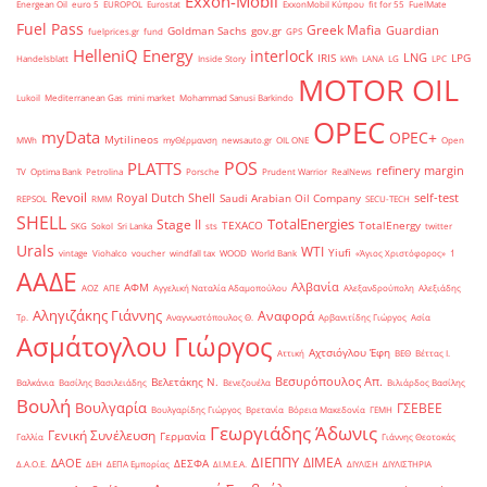
Exxon-Mobil
Energean Oil
euro 5
EUROPOL
Eurostat
ExxonMobil Κύπρου
fit for 55
FuelMate
Fuel Pass
Greek Mafia
Guardian
Goldman Sachs
gov.gr
fuelprices.gr
fund
GPS
HelleniQ Energy
interlock
LNG
IRIS
LPG
Handelsblatt
Inside Story
kWh
LANA
LG
LPC
MOTOR OIL
Lukoil
Mediterranean Gas
mini market
Mohammad Sanusi Barkindo
OPEC
myData
OPEC+
Mytilineos
MWh
myΘέρμανση
newsauto.gr
OIL ONE
Open
POS
PLATTS
refinery margin
TV
Optima Bank
Petrolina
Porsche
Prudent Warrior
RealNews
Revoil
Royal Dutch Shell
self-test
Saudi Arabian Oil Company
REPSOL
RMM
SECU-TECH
SHELL
TotalEnergies
Stage II
TEXACO
TotalEnergy
SKG
Sokol
Sri Lanka
sts
twitter
Urals
WTI
Yiufi
vintage
Viohalco
voucher
windfall tax
WOOD
World Bank
«Άγιος Χριστόφορος»
΄1
ΑΑΔΕ
Αλβανία
ΑΦΜ
ΑΟΖ
ΑΠΕ
Αγγελική Ναταλία Αδαμοπούλου
Αλεξανδρούπολη
Αλεξιάδης
Αληγιζάκης Γιάννης
Αναφορά
Τρ.
Αναγνωστόπουλος Θ.
Αρβανιτίδης Γιώργος
Ασία
Ασμάτογλου Γιώργος
Αχτσιόγλου Έφη
Αττική
ΒΕΘ
Βέττας Ι.
Βεσυρόπουλος Απ.
Βελετάκης Ν.
Βαλκάνια
Βασίλης Βασιλειάδης
Βενεζουέλα
Βιλιάρδος Βασίλης
Βουλή
Βουλγαρία
ΓΣΕΒΕΕ
Βουλγαρίδης Γιώργος
Βρετανία
Βόρεια Μακεδονία
ΓΕΜΗ
Γεωργιάδης Άδωνις
Γενική Συνέλευση
Γερμανία
Γαλλία
Γιάννης Θεοτοκάς
ΔΙΕΠΠΥ
ΔΙΜΕΑ
ΔΑΟΕ
ΔΕΣΦΑ
Δ.Α.Ο.Ε.
ΔΕΗ
ΔΕΠΑ Εμπορίας
ΔΙ.Μ.Ε.Α.
ΔΙΥΛΙΣΗ
ΔΙΥΛΙΣΤΗΡΙΑ