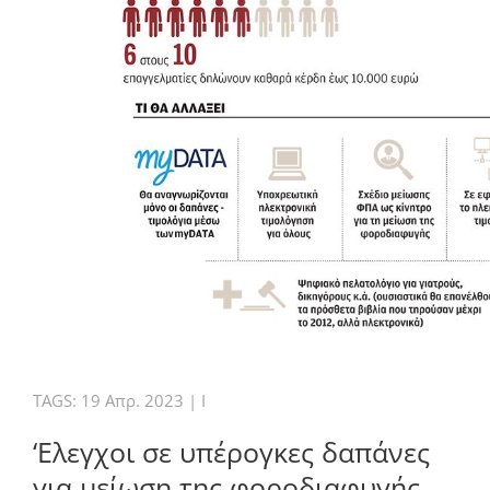
TAGS:
19 Απρ. 2023
|
I
‘Ελεγχοι σε υπέρογκες δαπάνες
για μείωση της φοροδιαφυγής