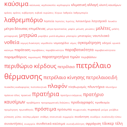
καύσιμα
κλιματική αλλαγή
κλοπή καυσίμων
καύσωνας
κερδοσκοπία
κερδοφορία
κράνος
κράτος
κυβέρνηση
κυβικά
κυρώσεις
λίτρων
λαθραία
λαθρεμπορία
λαθρεμπόριο
λογισμικό
ληστεία
λιπαντήρια
ληστείες
λιγνίτης
λουκέτο
μελέτες
μέτρα δέουσας επιμέλειας
μέτρα προστασίας
μαφία
μείωση
μειώσεις
μελέτη
μητρώα
ναυτιλιακό
μπαταρίες
μεταφορικές
μικρόβια
μικτά κλιμάκια
μπαταρία
νοθεία
ογκομέτρηση
νομοσχέδιο
οδηγοί
νομιμη διακίνηση
νομοθεσία
νόμος
ορυκτά
παραβατικότητα
παράταση
καύσιμα
παραβάσεις
παραβάτικότητα
παραβατικότητατα
παρατηρητήριο τιμών
παραμεθόριος
περιβάλλον
παραπομπή
πετρέλαιο
περιθώριο κέρδους
πετρέλαιο
θέρμανσης
πετρέλαιο κίνησης
πετρελαιοειδή
πλαφόν
πλυντήρια
πληθωρισμός
πινακίδες κυκλοφορίας
πιστοποιητικά
πλυντήριο
πρατήρια
πρατήριο
πράσινο τέλος
πρακτικό
πρατήριο ενέργειας
καυσίμων
προδιαγραφές
προθεσμία
προβλήματα
προγραμματικές δηλώσεις
πρόστιμα
πρόσωπα
πυρκαγιά
προμέτρηση
πρωταθλητές
πτωχευτικός
ρεύμα
ρούβλια
συνάντηση
ρύπανση
ρύποι
σούπερ μάρκετ
στάθμη
στατιστικά
συμμορία
συνέδριο
συνέντευξη τύπου
τάνκερ
τέλη
σφράγιση
συναντήσεις
συνθετικά καύσιμα
συνεργεία
συνταξιοδότηση