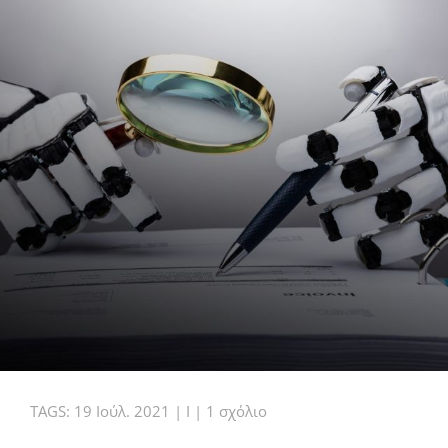
στο
TAGS:
19 Ιούλ. 2021
|
I
|
1 σχόλιο
Κωδικοποιημένη