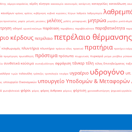
κέρδη
κίνητρα
καταγγελίες
κατανάλωση
θέτης
κάμερα ασφαλείας
κακοκαιρία
κανονισμός
κατάρτιση
καυ
λαθρεμπ
 καυσίμων
κράνος
κράτος
κυβέρνηση
κυβικά
κυρώσεις
λίτρων
λαθραία
λαθρεμπορία
μητρώα
μελέτες
ρα προστασίας
μαφία
μείωση
μειώσεις
μελέτη
μεταφορικές
μικρόβια
μικτά κλιμά
έτρηση
παραβατικότητα
παράταση
οδηγοί
ορυκτά καύσιμα
παραβάσεις
παραβάτικότητα
παρα
πετρέλαιο θέρμανσης
ριο κέρδους
πετρέλαιο
πρατήρια
ν
πλυντήρια
πληθωρισμός
πλυντήριο
πράσινο τέλος
πρακτικό
πρατήριο ενέργ
πρόστιμα
πρόσωπα
ία
πυρκαγιά
προμέτρηση
πρωταθλητές
πτωχευτικός
ρεύμα
ρούβλια
ρύπανσ
τάνκερ
τέλη
σφράγιση
συνθετικά καύσιμα
τέλος Επιτηδεύματος
ταξι
εία
συνταξιοδότηση
υδρογόνο
υγραέριο
υπ.
μολόγιο
τολουόλη
τιμών
τράπεζες
τροπολογία
τσιγάρο
υπουργείο Υποδομών & Μεταφορών
υπουργείο Οικονομικών
ας
φόροι
φόρτιση
ιά
φόρος άνθρακα
φωτοβολταϊκά
φόρος
φόρους
χρονοκαθυστέρηση
ψηφιακά εργαλεία