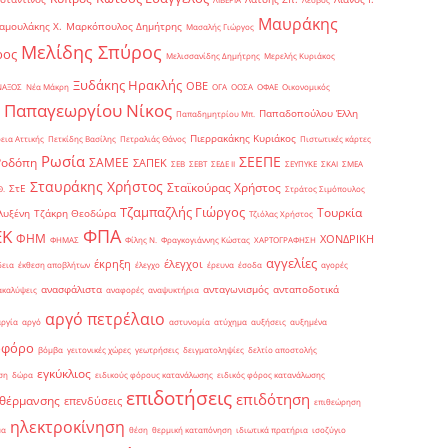
Μαυράκης
αμουλάκης Χ.
Μαρκόπουλος Δημήτρης
Μασαλής Γιώργος
Μελίδης Σπύρος
ρος
Μελισσανίδης Δημήτρης
Μερελής Κυριάκος
Ξυδάκης Ηρακλής
ΟΒΕ
ΝΑΞΟΣ
Νέα Μάκρη
ΟΓΑ
ΟΟΣΑ
ΟΦΑΕ
Οικονομικός
Παπαγεωργίου Νίκος
Παπαδοπούλου Έλλη
Παπαδημητρίου Μπ.
Πιερρακάκης Κυριάκος
εια Αττικής
Πετκίδης Βασίλης
Πετραλιάς Θάνος
Πιστωτικές κάρτες
Ρωσία
ΣΕΕΠΕ
Ροδόπη
ΣΑΜΕΕ
ΣΑΠΕΚ
ΣΕΒ
ΣΕΒΤ
ΣΕΔΕ ΙΙ
ΣΕΥΠΥΚΕ
ΣΚΑΙ
ΣΜΕΑ
Σταυράκης Χρήστος
Σταϊκούρας Χρήστος
ΣτΕ
Θ.
Στράτος Σιμόπουλος
Τζαμπαζλής Γιώργος
Τουρκία
λυξένη
Τζάκρη Θεοδώρα
Τζιόλας Χρήστος
ΦΠΑ
ΕΚ
ΦΗΜ
ΧΟΝΔΡΙΚΗ
ΦΗΜΑΣ
Φίλης Ν.
Φραγκογιάννης Κώστας
ΧΑΡΤΟΓΡΑΦΗΣΗ
αγγελίες
έκρηξη
έλεγχοι
δεια
έκθεση αποβλήτων
έλεγχο
έρευνα
έσοδα
αγορές
ανασφάλιστα
ανταγωνισμός
ανταποδοτικά
ακαλύψεις
αναφορές
αναψυκτήρια
αργό πετρέλαιο
αργία
αργό
αστυνομία
ατύχημα
αυξήσεις
αυξημένα
οφόρο
βόμβα
γειτονικές χώρες
γεωτρήσεις
δειγματοληψίες
δελτίο αποστολής
εγκύκλιος
ση
δώρα
ειδικούς φόρους κατανάλωσης
ειδικός φόρος κατανάλωσης
επιδοτήσεις
επιδότηση
 θέρμανσης
επενδύσεις
επιθεώρηση
ηλεκτροκίνηση
μα
θέση
θερμική καταπόνηση
ιδιωτικά πρατήρια
ισοζύγιο