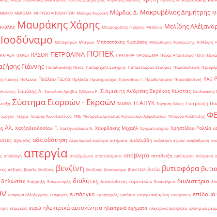
Μακρυβέλιος Δημήτρης
Μάρδας Δ.
Μ
ΜΕΛΚΟ
ΜΕΡΙΣΜΑ
ΜΗΤΡΩΟ ΑΠΟΒΛΗΤΩΝ
Μάλαμα Κυριακή
Μαυράκης Χάρης
Μελίδης Αλέξανδ
ανώλης
Μαυρομμάτης Γιώργος
Μεθάνιο
 Ισοδύναμο
Μητσοτάκης Κυριάκος
Μεταφορών
Μητρώο
Μπόμπορης Παναγιώτης
Ν.Μάκρη
ΠΟΠΕΚ
ΠΕΤΡΟΛΙΝΑ
ΠΑΣΟΚ
ΡΑΤΑΣΗ
ΠΑΡΙΣΙ
ΠΡΑΤΗΡΙΑ
ΠΡΟΘΕΣΜΙΑ
Πάνας Απόστολος
Πέτη Πέρκα
ζήσης Γιάννης
Παπαθανάσης Νίκος
Παπαμιχαήλ Σωτήρης
Παπασταύρου Σταύρος
Παραπολιτικά
Περιφέρ
Πούλου Γιώτα
ΡΑΕ
ς Γιάννης
Πολωνία
Πρέβεζα
Πρατηριούχοι
Προκοπίου Γ.
Πρωθυπουργό
Πυροσβεστική
Σιάμισιης Ανδρέας
Σκρέκας Κώστας
Σαμόλης Λ.
 Αντώνης
Σαουδική Αραβία
Σβίγκου Ρ.
Σκυλακάκης 
Σύστημα Εισροών - Εκροών
ΤΕΑΠΥΚ
Ταπρατζή Πο
νταξη
ΤΑΜΕΙΟ
Ταγαράς Νίκος
Φ
Γιώργος
Τσεχία
Τσιάρας Κωνσταντίνος
ΥΜΕ
Υπουργείο Εργασίας Κοινωνικών Ασφαλίσεων
Υπουργό Ανάπτυξης
ς Αλ.
Χατζηθεοδοσίου Γ.
Χουρδάκης Μιχαήλ
Χρηστίδου Ραλλία
Χατζηνικολάου Ν.
Χρηματιστήριο
ά
αδειοδότηση
ρότες
αγωγός
αμόλυβδη
αεροπορικά καύσιμα
αιτήματα
ανάκτηση ατμών
αναβάθμιση
αν
απεργία
απόβλητα
απόδειξη
ς
απαλλαγή
αποζημίωση
αποτελέσματα
απόσυρση
απόφαση
βενζίνη
βυτιοφόρα
βυτι
βυτίο
τές
αύξηση
βαρέλι
βενζίνες
βενζίνης
βιοκαύσιμα
βιοντίζελ
διαλύτες
διυλιστήρια
δηλώσεις
διασύνδεση ταμειακών
διάρρηξη
διαγωνισμός
δικαστήριο
δό
ών
επίδομα
εμπάργκο
εισφορά αλληλεγγύης
εισφορές
εμπρησμός
εμπόριο
ενεργειακή κρίση
ενισχύσεις
ηλεκτρικά αυτοκίνητα
ευρώ
ηλεκτρικά οχήματα
ρηση
εταιρείες
ηλεκτρικά ποδήλατα
ηλεκτρικό ρεύ