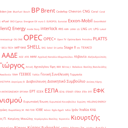
BP
Brent
CNG
Chevron
Biden Joe
Cedefop
Coral
BlueFuel
Bosch
Coral
Exxon-Mobil
eFuel
t
EKO Cyprus
Energean Oil
euro 5
EUROPOL
Eurostat
ExxonMobil
lleniQ Energy
interlock
LNG
IRIS
LPG
Inside Story
kWh
LANA
LG
LPC
Lukoil
OPEC
PLATTS
OPEC+
newsauto.gr
OIL ONE
Open TV
Optima Bank
Petrolina
SHELL
Stage II
self-test
y
TEXACO
SECU-TECH
SKG
Sokol
Sri Lanka
sts
ΑΑΔΕ
Αλβανία
ΑΦΜ
1
ΑΟΖ
ΑΠΕ
Αγγελική Ναταλία Αδαμοπούλου
Αλεξανδρούπολη
Γιώργος
Αχτσιόγλου Έφη
Αττική
ΒΕΘ
Βέττας Ι.
Βαλκάνια
Βασίλης Βασιλειάδης
Γενική Συνέλευση
ΓΣΕΒΕΕ
Γερμανία
Μακεδονία
ΓΕΜΗ
Γαλλία
Διοικητικό Συμβούλιο
Διαβούλευση
ΥΛΙΣΤΗΡΙΑ
Δαγούμας Θ.
Δούκας Χάρης
ΕΦΚ
ΕΣΠΑ
ΕΡΤ
ΕΣΕΚ
Η ΑΝΤΑΓΩΝΙΣΜΟΥ
ΕΡΓΑΝΗ
ΕΣΥΔ
ΕΤΕΑΕΠ
ΕΤΕΚΑ
ΕΤΕπ
ΕΥΠ
νισμού
Ευρωπαϊκή Ένωση
Ευρωπαϊκό Κοινοβούλιο
Ευρώπη
ΗELLENiQ ENERGY
Ιταλία
ΙΟΒΕ
Ιράν
ΚΑΔ
Θράκη
Θωμαδάκης Μ.
ΙΝΕ-ΓΣΕΕ
Ικόνιο
Ιλχάν Αχμέτ
Ινδία
Κιουρτζής
ς Π.
Κατρίνης Μανώλης
Κεγκέρογλου Βασίλης
Κερατσίνι
Κώτσος Ευάγγελος
Κύπρος
σταντίνος
Λάτσης Σπ.
Λιανός Ι.
ΛΙΒΕΡΙΑ
Λέσβος