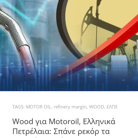
TAGS:
MOTOR OIL
,
refinery margin
,
WOOD
,
ΕΛΠΕ
Wood για Motoroil, Ελληνικά
Πετρέλαια: Σπάνε ρεκόρ τα