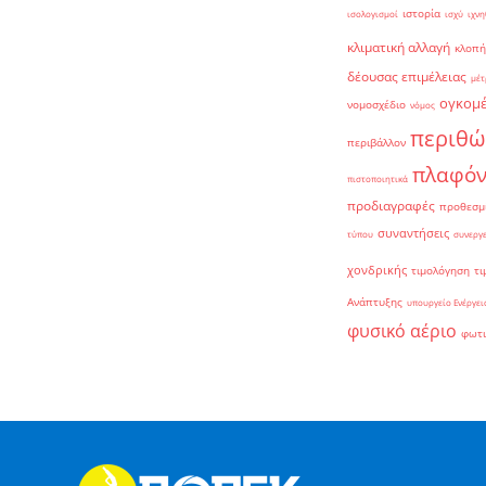
ιστορία
ισολογισμοί
ισχύ
ιχνη
κλιματική αλλαγή
κλοπή
δέουσας επιμέλειας
μέτ
ογκομ
νομοσχέδιο
νόμος
περιθώ
περιβάλλον
πλαφό
πιστοποιητικά
προδιαγραφές
προθεσμ
συναντήσεις
τύπου
συνεργ
χονδρικής
τιμολόγηση
τι
Ανάπτυξης
υπουργείο Ενέργει
φυσικό αέριο
φωτ