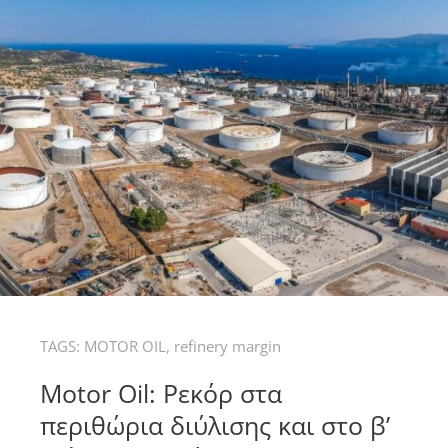
TAGS:
MOTOR OIL
,
refinery margin
Motor Oil: Ρεκόρ στα
περιθώρια διύλισης και στο β’