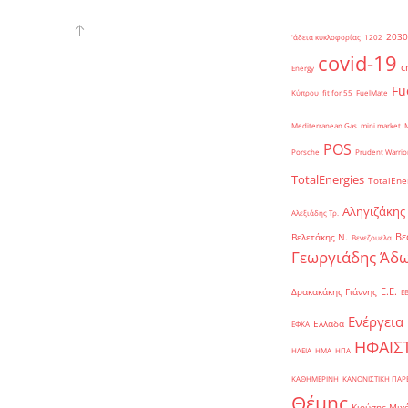
2030
'άδεια κυκλοφορίας
1202
covid-19
c
Energy
Fu
Κύπρου
fit for 55
FuelMate
Mediterranean Gas
mini market
POS
Porsche
Prudent Warrio
TotalEnergies
TotalEne
Αληγιζάκης
Αλεξιάδης Τρ.
Βε
Βελετάκης Ν.
Βενεζουέλα
Γεωργιάδης Άδω
Ε.Ε.
Δρακακάκης Γιάννης
Ε
Ενέργεια
Ελλάδα
ΕΦΚΑ
ΗΦΑΙΣ
ΗΛΕΙΑ
ΗΜΑ
ΗΠΑ
ΚΑΘΗΜΕΡΙΝΗ
ΚΑΝΟΝΙΣΤΙΚΗ ΠΑ
Θέμης
Κιούσης Μιχ