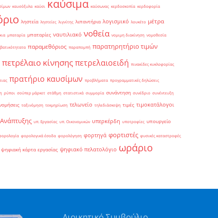
καύσιμα
σίμων
καυσόξυλα
καύσι
καύσωνας
κερδοσκοπία
κερδοφορία
όριο
μέτρα
λογισμικό
ληστεία
λιπαντήρια
ληστείες
λιγνίτης
λουκέτο
νοθεία
ναυτιλιακό
μπαταρίες
κια
μπαταρία
νομιμη διακίνηση
νομοθεσία
παρατηρητήριο τιμών
παραμεθόριος
βατικότητατα
παραπομπή
πετρέλαιο κίνησης
πετρελαιοειδή
πινακίδες κυκλοφορίας
πρατήριο καυσίμων
ειας
προβλήματα
προγραμματικές δηλώσεις
συνάντηση
η
ρύποι
σούπερ μάρκετ
στάθμη
στατιστικά
συμμορία
συνέδριο
συνέντευξη
τελωνείο
τιμοκατάλογοι
νομήσεις
τιμές
ταξινόμηση
τεκμηρίωση
τηλεδιάσκεψη
 Ανάπτυξης
υπερκέρδη
υπουργείο
υπ. Εργασίας
υπ. Οικονομικών
υποτροφίες
φορτιστές
φορτηγά
φορολογία
φορολογικά έσοδα
φορολόγηση
φυσικές καταστροφές
ωράριο
ψηφιακό πελατολόγιο
ψηφιακή κάρτα εργασίας
Διοικητικό Συμβούλιο