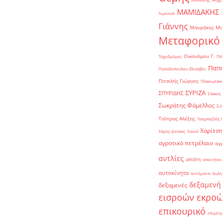
ΜΑΜΙΔΑΚΗΣ
Λιμενικό
Γιάννης
Μαυράκης Μ
Μεταφορικό
Οικονόμου Γ.
Ταχυδρόμος
ΠΑ
Παπα
Παπαδοπούλου Ελισάβετ
Πιτσιλής Γιώργος
Πλακιωτάκη
ΣΥΡΙΖΑ
ΣΠΥΡΙΔΗΣ
Σάκκος
Σωκράτης Φάμελλος
Σύ
Τσίπρας Αλέξης
Τσαμπαζλής 
Χαρίτση
Χάρης Δούκας
Χανιά
αγροτικό πετρέλαιο
αγ
αντλίες
απάτη
απαιτήσει
αυτοκίνητα
αυτόματοι πωλη
δεξαμενή
δεξαμενές
εισροών εκρο
επικουρικό
επιμέτ