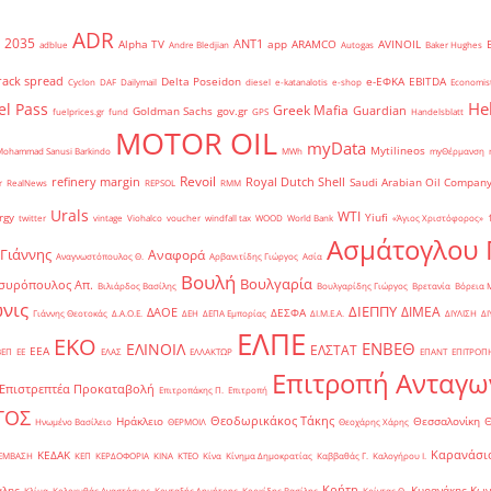
ADR
2035
ANT1
Alpha TV
app
ARAMCO
AVINOIL
adblue
Andre Bledjian
Autogas
Baker Hughes
rack spread
Delta Poseidon
e-ΕΦΚΑ
EBITDA
Cyclon
DAF
Dailymail
diesel
e-katanalotis
e-shop
Economis
He
el Pass
Greek Mafia
Guardian
Goldman Sachs
gov.gr
fuelprices.gr
fund
GPS
Handelsblatt
MOTOR OIL
myData
Mytilineos
Mohammad Sanusi Barkindo
MWh
myΘέρμανση
Revoil
refinery margin
Royal Dutch Shell
Saudi Arabian Oil Compan
r
RealNews
REPSOL
RMM
Urals
WTI
rgy
Yiufi
twitter
vintage
Viohalco
voucher
windfall tax
WOOD
World Bank
«Άγιος Χριστόφορος»
΄
Ασμάτογλου 
 Γιάννης
Αναφορά
Αναγνωστόπουλος Θ.
Αρβανιτίδης Γιώργος
Ασία
Βουλή
Βουλγαρία
συρόπουλος Απ.
Βιλιάρδος Βασίλης
Βουλγαρίδης Γιώργος
Βρετανία
Βόρεια 
νις
ΔΙΕΠΠΥ
ΔΙΜΕΑ
ΔΑΟΕ
ΔΕΣΦΑ
Γιάννης Θεοτοκάς
Δ.Α.Ο.Ε.
ΔΕΗ
ΔΕΠΑ Εμπορίας
ΔΙ.Μ.Ε.Α.
ΔΙΥΛΙΣΗ
ΔΙ
ΕΛΠΕ
ΕΚΟ
ΕΝΒΕΘ
ΕΛΙΝΟΙΛ
ΕΛΣΤΑΤ
ΕΕΑ
ΒΕΠ
ΕΕ
ΕΛΑΣ
ΕΛΛΑΚΤΩΡ
ΕΠΑΝΤ
ΕΠΙΤΡΟΠ
Επιτροπή Ανταγω
Επιστρεπτέα Προκαταβολή
Επιτροπάκης Π.
Επιτροπή
ΤΟΣ
Θεοδωρικάκος Τάκης
Ηράκλειο
Θεσσαλονίκη
Ηνωμένο Βασίλειο
ΘΕΡΜΟΙΛ
Θεοχάρης Χάρης
Καρανάσιο
ΚΕΔΑΚ
ΡΕΜΒΑΣΗ
ΚΕΠ
ΚΕΡΔΟΦΟΡΙΑ
ΚΙΝΑ
ΚΤΕΟ
Κίνα
Κίνημα Δημοκρατίας
Καββαθάς Γ.
Καλογήρου Ι.
Κρήτη
άλης
Κυρανάκης Κων
Κλίμα
Κολοκυθάς Αναστάσιος
Κονταξής Δημήτρης
Κορκίδης Βασίλης
Κρίντας Θ.