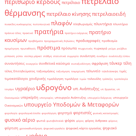
πετρέλαιο
περιθώριο κέρδους
πετρέλαιο
θέρμανσης
πετρέλαιο κίνησης
πετρελαιοειδή
πλαφόν
πλυντήρια
πληθωρισμός
πλυντήριο
πινακίδες κυκλοφορίας
πιστοποιητικά
πρατήρια
πρατήριο
πράσινο τέλος
πρακτικό
πρατήριο ενέργειας
καυσίμων
προδιαγραφές
προθεσμία
προβλήματα
προγραμματικές δηλώσεις
πρόστιμα
πρόσωπα
πυρκαγιά
προμέτρηση
πρωταθλητές
πτωχευτικός
ρεύμα
ρούβλια
συνάντηση
ρύπανση
ρύποι
σούπερ μάρκετ
στάθμη
στατιστικά
συμμορία
συνέδριο
συνέντευξη τύπου
τάνκερ
τέλη
σφράγιση
συναντήσεις
συνθετικά καύσιμα
συνεργεία
συνταξιοδότηση
τελωνείο
τέλος Επιτηδεύματος
ταξινομήσεις
τιμές
ταξινόμηση
τεκμηρίωση
τηλεδιάσκεψη
τιμοκατάλογοι χονδρικής
τιμολόγηση
τιμολόγιο
τολουόλη
τιμών
τράπεζες
τροπολογία
υδρογόνο
υγραέριο
υπ. Ανάπτυξης
τσιγάρο
υπ. Εργασίας
υπ.
υπερκέρδη
υπουργείο Ανάπτυξης
υπουργείο
Οικονομικών
υποτροφίες
υπουργείο Ενέργειας
υπουργείο Υποδομών & Μεταφορών
Οικονομικών
φορτιστές
φορτηγά
φορολογία
φορολογικά έσοδα
φορολόγηση
φυσικές καταστροφές
φυσικό αέριο
φόροι
φωτιά
φόρος άνθρακα
φωτοβολταϊκά
φόρος
φόρους
φόρτιση
ψηφιακό
ψηφιακή κάρτα εργασίας
χρονοκαθυστέρηση
ψηφιακά εργαλεία
ωράριο