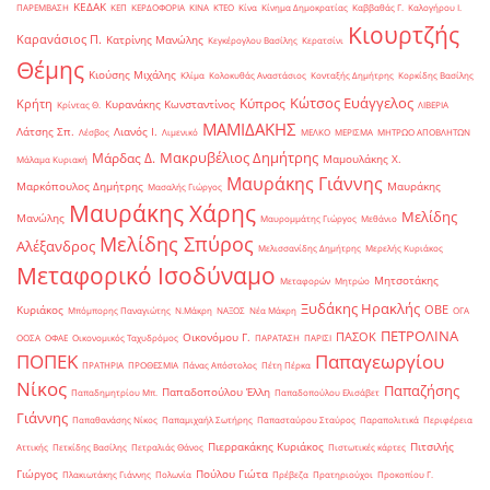
ΚΕΔΑΚ
ΠΑΡΕΜΒΑΣΗ
ΚΕΠ
ΚΕΡΔΟΦΟΡΙΑ
ΚΙΝΑ
ΚΤΕΟ
Κίνα
Κίνημα Δημοκρατίας
Καββαθάς Γ.
Καλογήρου Ι.
Κιουρτζής
Καρανάσιος Π.
Κατρίνης Μανώλης
Κεγκέρογλου Βασίλης
Κερατσίνι
Θέμης
Κιούσης Μιχάλης
Κλίμα
Κολοκυθάς Αναστάσιος
Κονταξής Δημήτρης
Κορκίδης Βασίλης
Κώτσος Ευάγγελος
Κύπρος
Κρήτη
Κυρανάκης Κωνσταντίνος
Κρίντας Θ.
ΛΙΒΕΡΙΑ
ΜΑΜΙΔΑΚΗΣ
Λάτσης Σπ.
Λιανός Ι.
Λέσβος
Λιμενικό
ΜΕΛΚΟ
ΜΕΡΙΣΜΑ
ΜΗΤΡΩΟ ΑΠΟΒΛΗΤΩΝ
Μακρυβέλιος Δημήτρης
Μάρδας Δ.
Μαμουλάκης Χ.
Μάλαμα Κυριακή
Μαυράκης Γιάννης
Μαρκόπουλος Δημήτρης
Μαυράκης
Μασαλής Γιώργος
Μαυράκης Χάρης
Μελίδης
Μανώλης
Μαυρομμάτης Γιώργος
Μεθάνιο
Μελίδης Σπύρος
Αλέξανδρος
Μελισσανίδης Δημήτρης
Μερελής Κυριάκος
Μεταφορικό Ισοδύναμο
Μητσοτάκης
Μεταφορών
Μητρώο
Ξυδάκης Ηρακλής
ΟΒΕ
Κυριάκος
Μπόμπορης Παναγιώτης
Ν.Μάκρη
ΝΑΞΟΣ
Νέα Μάκρη
ΟΓΑ
ΠΕΤΡΟΛΙΝΑ
ΠΑΣΟΚ
Οικονόμου Γ.
ΟΟΣΑ
ΟΦΑΕ
Οικονομικός Ταχυδρόμος
ΠΑΡΑΤΑΣΗ
ΠΑΡΙΣΙ
ΠΟΠΕΚ
Παπαγεωργίου
ΠΡΑΤΗΡΙΑ
ΠΡΟΘΕΣΜΙΑ
Πάνας Απόστολος
Πέτη Πέρκα
Νίκος
Παπαζήσης
Παπαδοπούλου Έλλη
Παπαδημητρίου Μπ.
Παπαδοπούλου Ελισάβετ
Γιάννης
Παπαθανάσης Νίκος
Παπαμιχαήλ Σωτήρης
Παπασταύρου Σταύρος
Παραπολιτικά
Περιφέρεια
Πιερρακάκης Κυριάκος
Πιτσιλής
Αττικής
Πετκίδης Βασίλης
Πετραλιάς Θάνος
Πιστωτικές κάρτες
Γιώργος
Πούλου Γιώτα
Πλακιωτάκης Γιάννης
Πολωνία
Πρέβεζα
Πρατηριούχοι
Προκοπίου Γ.