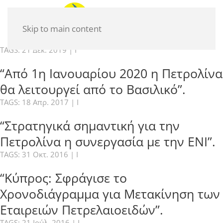
Skip to main content
TAGS:
21 Δεκ. 2019
|
I
“Από 1η Ιανουαρίου 2020 η Πετρολίνα
θα λειτουργεί από το Βασιλικό”.
TAGS:
18 Απρ. 2017
|
I
“Στρατηγικά σημαντική για την
Πετρολίνα η συνεργασία με την ΕΝΙ”.
TAGS:
31 Οκτ. 2016
|
I
“Κύπρος: Σφράγισε το
Χρονοδιάγραμμα για Μετακίνηση των
Εταιρειών Πετρελαιοειδών”.
TAGS:
21 Ιούλ. 2016
|
I