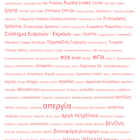
Ρωσία
Ροδόπη
ΣΑΜΕΕ
ΣΑΠΕΚ
ΡΑΕ
Πρωθυπουργό
Πυροσβεστική
ΣΕΒ
ΣΕΒΤ
ΣΕΔΕ ΙΙ
ΣΕΕΠΕ
ΣΥΡΙΖΑ
ΣΠΥΡΙΔΗΣ
Σαμόλης Λ.
ΣΕΥΠΥΚΕ
ΣΚΑΙ
ΣΜΕΑ
Σάκκος Αντώνης
Σαουδική Αραβία
Σταυράκης
Σιάμισιης Ανδρέας
Σκρέκας Κώστας
ΣτΕ
Σβίγκου Ρ.
Σκυλακάκης Θ.
Χρήστος
Σταϊκούρας Χρήστος
Σωκράτης Φάμελλος
Στράτος Σιμόπουλος
Σύνταξη
Σύστημα Εισροών - Εκροών
ΤΕΑΠΥΚ
Ταπρατζή
ΤΑΜΕΙΟ
Ταγαράς Νίκος
Τζαμπαζλής Γιώργος
Τουρκία
Πολυξένη
Τζάκρη Θεοδώρα
Τζιόλας Χρήστος
Τσίπρας Αλέξης
Τσαμπαζλής Γιώργος
Τσεχία
Τσιάρας Κωνσταντίνος
ΥΜΕ
Υπουργείο Εργασίας
ΦΠΑ
ΦΕΚ
ΦΗΜ
Κοινωνικών Ασφαλίσεων
Υπουργό Ανάπτυξης
ΦΗΜΑΣ
Φίλης Ν.
Φραγκογιάννης
Χαρίτσης Αλ.
ΧΟΝΔΡΙΚΗ
Χατζηθεοδοσίου Γ.
Κώστας
ΧΑΡΤΟΓΡΑΦΗΣΗ
Χάρης Δούκας
Χανιά
Χουρδάκης Μιχαήλ
Χρηστίδου Ραλλία
Χατζηνικολάου Ν.
Χρηματιστήριο
άδεια
έκθεση αποβλήτων
αγγελίες
αγροτικό πετρέλαιο
έκρηξη
έλεγχοι
αγρότες
έλεγχο
έρευνα
έσοδα
αγορές
αδειοδότηση
αγωγός
αμόλυβδη
αεροπορικά καύσιμα
αιτήματα
ανάκτηση ατμών
αναβάθμιση
αντλίες
ανασφάλιστα
ανταγωνισμός
ανταποδοτικά
ανακαλύψεις
αναφορές
αναψυκτήρια
απεργία
απόβλητα
απάτη
απαιτήσεις
απαλλαγή
αποζημίωση
αποτελέσματα
αργό πετρέλαιο
απόδειξη
απόσυρση
απόφαση
αργία
αργό
αστυνομία
ατύχημα
βενζίνη
αυτοκίνητα
αυξήσεις
αυξημένα
αυτόματοι πωλητές
αύξηση
βαρέλι
βενζίνες
βυτιοφόρα
βυτιοφόρο
βυτίο
βενζίνης
βιοκαύσιμα
βιοντίζελ
βόμβα
γειτονικές χώρες
δεξαμενή
δεξαμενές
δηλώσεις
γεωτρήσεις
δειγματοληψίες
δελτίο αποστολής
διάρρηξη