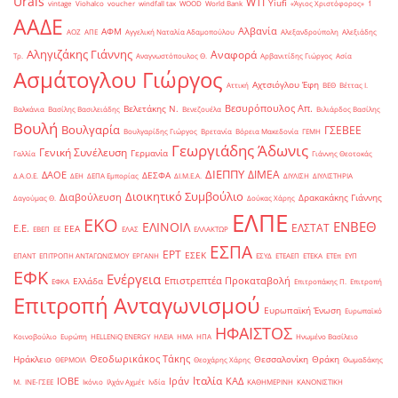
Urals
WTI
Yiufi
vintage
Viohalco
voucher
windfall tax
WOOD
World Bank
«Άγιος Χριστόφορος»
΄1
ΑΑΔΕ
Αλβανία
ΑΦΜ
ΑΟΖ
ΑΠΕ
Αγγελική Ναταλία Αδαμοπούλου
Αλεξανδρούπολη
Αλεξιάδης
Αληγιζάκης Γιάννης
Αναφορά
Τρ.
Αναγνωστόπουλος Θ.
Αρβανιτίδης Γιώργος
Ασία
Ασμάτογλου Γιώργος
Αχτσιόγλου Έφη
Αττική
ΒΕΘ
Βέττας Ι.
Βεσυρόπουλος Απ.
Βελετάκης Ν.
Βαλκάνια
Βασίλης Βασιλειάδης
Βενεζουέλα
Βιλιάρδος Βασίλης
Βουλή
Βουλγαρία
ΓΣΕΒΕΕ
Βουλγαρίδης Γιώργος
Βρετανία
Βόρεια Μακεδονία
ΓΕΜΗ
Γεωργιάδης Άδωνις
Γενική Συνέλευση
Γερμανία
Γαλλία
Γιάννης Θεοτοκάς
ΔΙΕΠΠΥ
ΔΙΜΕΑ
ΔΑΟΕ
ΔΕΣΦΑ
Δ.Α.Ο.Ε.
ΔΕΗ
ΔΕΠΑ Εμπορίας
ΔΙ.Μ.Ε.Α.
ΔΙΥΛΙΣΗ
ΔΙΥΛΙΣΤΗΡΙΑ
Διοικητικό Συμβούλιο
Διαβούλευση
Δρακακάκης Γιάννης
Δαγούμας Θ.
Δούκας Χάρης
ΕΛΠΕ
ΕΚΟ
ΕΝΒΕΘ
ΕΛΙΝΟΙΛ
ΕΛΣΤΑΤ
Ε.Ε.
ΕΕΑ
ΕΒΕΠ
ΕΕ
ΕΛΑΣ
ΕΛΛΑΚΤΩΡ
ΕΣΠΑ
ΕΡΤ
ΕΣΕΚ
ΕΠΑΝΤ
ΕΠΙΤΡΟΠΗ ΑΝΤΑΓΩΝΙΣΜΟΥ
ΕΡΓΑΝΗ
ΕΣΥΔ
ΕΤΕΑΕΠ
ΕΤΕΚΑ
ΕΤΕπ
ΕΥΠ
ΕΦΚ
Ενέργεια
Επιστρεπτέα Προκαταβολή
Ελλάδα
ΕΦΚΑ
Επιτροπάκης Π.
Επιτροπή
Επιτροπή Ανταγωνισμού
Ευρωπαϊκή Ένωση
Ευρωπαϊκό
ΗΦΑΙΣΤΟΣ
Κοινοβούλιο
Ευρώπη
ΗELLENiQ ENERGY
ΗΛΕΙΑ
ΗΜΑ
ΗΠΑ
Ηνωμένο Βασίλειο
Θεοδωρικάκος Τάκης
Ηράκλειο
Θεσσαλονίκη
Θράκη
ΘΕΡΜΟΙΛ
Θεοχάρης Χάρης
Θωμαδάκης
Ιταλία
ΙΟΒΕ
Ιράν
ΚΑΔ
Μ.
ΙΝΕ-ΓΣΕΕ
Ικόνιο
Ιλχάν Αχμέτ
Ινδία
ΚΑΘΗΜΕΡΙΝΗ
ΚΑΝΟΝΙΣΤΙΚΗ