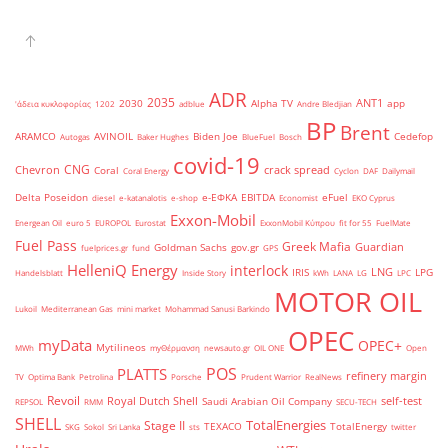
ADR
2035
ANT1
2030
Alpha TV
app
'άδεια κυκλοφορίας
1202
adblue
Andre Bledjian
BP
Brent
ARAMCO
AVINOIL
Biden Joe
Cedefop
Autogas
Baker Hughes
BlueFuel
Bosch
covid-19
CNG
Chevron
crack spread
Coral
Coral Energy
Cyclon
DAF
Dailymail
Delta Poseidon
e-ΕΦΚΑ
EBITDA
eFuel
diesel
e-katanalotis
e-shop
Economist
EKO Cyprus
Exxon-Mobil
Energean Oil
euro 5
EUROPOL
Eurostat
ExxonMobil Κύπρου
fit for 55
FuelMate
Fuel Pass
Greek Mafia
Guardian
Goldman Sachs
gov.gr
fuelprices.gr
fund
GPS
HelleniQ Energy
interlock
LNG
IRIS
LPG
Handelsblatt
Inside Story
kWh
LANA
LG
LPC
MOTOR OIL
Lukoil
Mediterranean Gas
mini market
Mohammad Sanusi Barkindo
OPEC
myData
OPEC+
Mytilineos
MWh
myΘέρμανση
newsauto.gr
OIL ONE
Open
POS
PLATTS
refinery margin
TV
Optima Bank
Petrolina
Porsche
Prudent Warrior
RealNews
Revoil
Royal Dutch Shell
self-test
Saudi Arabian Oil Company
REPSOL
RMM
SECU-TECH
SHELL
TotalEnergies
Stage II
TEXACO
TotalEnergy
SKG
Sokol
Sri Lanka
sts
twitter