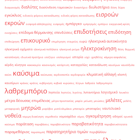
διαλύτες
διυλιστήρια
διασύνδεση ταμειακών
διαγωνισμός
δικαστήριο
δόση
δώρα
εισροών
εγκύκλιος
ειδικούς φόρους κατανάλωσης
ειδικός φόρος κατανάλωσης
εκροών
εμπάργκο
εισφορά αλληλεγγύης
εισφορές
εμπρησμός
εμπόριο
ενεργειακή κρίση
επιδοτήσεις
επιδότηση
επίδομα θέρμανσης
επενδύσεις
ενισχύσεις
επικουρικό
ηλεκτρικά αυτοκίνητα
ευρώ
επιθεώρηση
επιμέτρηση
εταιρείες
ηλεκτροκίνηση
ηλεκτρικά οχήματα
ηλεκτρικά ποδήλατα
ηλεκτρικό ρεύμα
θέση
θερμική
ιστορία
καταπόνηση
ιδιωτικά πρατήρια
ισοζύγιο
ισολογισμοί
ισχύ
ιχνηθέτης
κάμερα ασφαλείας
κέρδη
κίνητρα
καταγγελίες
κατανάλωση
κακοκαιρία
κανονισμός
κατάρτιση
καυσίμων
καυσόξυλα
καύσιμα
κλιματική αλλαγή
κλοπή
καύσι
καύσωνας
κερδοσκοπία
κερδοφορία
καυσίμων
κράνος
κράτος
κυβέρνηση
κυβικά
κυρώσεις
λίτρων
λαθραία
λαθρεμπορία
λαθρεμπόριο
λογισμικό
ληστεία
λιπαντήρια
ληστείες
λιγνίτης
λουκέτο
μελέτες
μέτρα δέουσας επιμέλειας
μέτρα προστασίας
μαφία
μείωση
μειώσεις
μελέτη
μητρώα
ναυτιλιακό
μπαταρίες
μεταφορικές
μικρόβια
μικτά κλιμάκια
μπαταρία
νοθεία
ογκομέτρηση
νομοσχέδιο
οδηγοί
νομιμη διακίνηση
νομοθεσία
νόμος
ορυκτά
παραβατικότητα
παράταση
καύσιμα
παραβάσεις
παραβάτικότητα
παραβατικότητατα
παρατηρητήριο τιμών
παραμεθόριος
περιβάλλον
παραπομπή