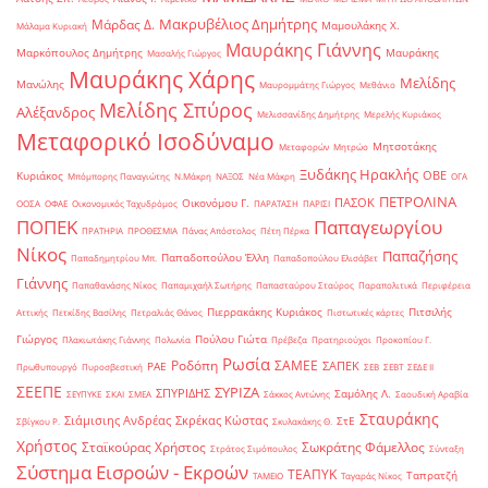
Μακρυβέλιος Δημήτρης
Μάρδας Δ.
Μαμουλάκης Χ.
Μάλαμα Κυριακή
Μαυράκης Γιάννης
Μαρκόπουλος Δημήτρης
Μαυράκης
Μασαλής Γιώργος
Μαυράκης Χάρης
Μελίδης
Μανώλης
Μαυρομμάτης Γιώργος
Μεθάνιο
Μελίδης Σπύρος
Αλέξανδρος
Μελισσανίδης Δημήτρης
Μερελής Κυριάκος
Μεταφορικό Ισοδύναμο
Μητσοτάκης
Μεταφορών
Μητρώο
Ξυδάκης Ηρακλής
ΟΒΕ
Κυριάκος
Μπόμπορης Παναγιώτης
Ν.Μάκρη
ΝΑΞΟΣ
Νέα Μάκρη
ΟΓΑ
ΠΕΤΡΟΛΙΝΑ
ΠΑΣΟΚ
Οικονόμου Γ.
ΟΟΣΑ
ΟΦΑΕ
Οικονομικός Ταχυδρόμος
ΠΑΡΑΤΑΣΗ
ΠΑΡΙΣΙ
ΠΟΠΕΚ
Παπαγεωργίου
ΠΡΑΤΗΡΙΑ
ΠΡΟΘΕΣΜΙΑ
Πάνας Απόστολος
Πέτη Πέρκα
Νίκος
Παπαζήσης
Παπαδοπούλου Έλλη
Παπαδημητρίου Μπ.
Παπαδοπούλου Ελισάβετ
Γιάννης
Παπαθανάσης Νίκος
Παπαμιχαήλ Σωτήρης
Παπασταύρου Σταύρος
Παραπολιτικά
Περιφέρεια
Πιερρακάκης Κυριάκος
Πιτσιλής
Αττικής
Πετκίδης Βασίλης
Πετραλιάς Θάνος
Πιστωτικές κάρτες
Γιώργος
Πούλου Γιώτα
Πλακιωτάκης Γιάννης
Πολωνία
Πρέβεζα
Πρατηριούχοι
Προκοπίου Γ.
Ρωσία
Ροδόπη
ΣΑΜΕΕ
ΣΑΠΕΚ
ΡΑΕ
Πρωθυπουργό
Πυροσβεστική
ΣΕΒ
ΣΕΒΤ
ΣΕΔΕ ΙΙ
ΣΕΕΠΕ
ΣΥΡΙΖΑ
ΣΠΥΡΙΔΗΣ
Σαμόλης Λ.
ΣΕΥΠΥΚΕ
ΣΚΑΙ
ΣΜΕΑ
Σάκκος Αντώνης
Σαουδική Αραβία
Σταυράκης
Σιάμισιης Ανδρέας
Σκρέκας Κώστας
ΣτΕ
Σβίγκου Ρ.
Σκυλακάκης Θ.
Χρήστος
Σταϊκούρας Χρήστος
Σωκράτης Φάμελλος
Στράτος Σιμόπουλος
Σύνταξη
Σύστημα Εισροών - Εκροών
ΤΕΑΠΥΚ
Ταπρατζή
ΤΑΜΕΙΟ
Ταγαράς Νίκος