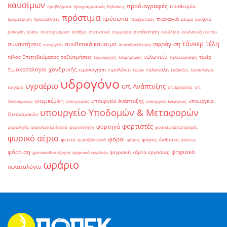
καυσίμων
προδιαγραφές
προθεσμία
προβλήματα
προγραμματικές δηλώσεις
πρόστιμα
πρόσωπα
πυρκαγιά
προμέτρηση
πρωταθλητές
πτωχευτικός
ρεύμα
ρούβλια
συνάντηση
ρύπανση
ρύποι
σούπερ μάρκετ
στάθμη
στατιστικά
συμμορία
συνέδριο
συνέντευξη τύπου
τάνκερ
τέλη
σφράγιση
συναντήσεις
συνθετικά καύσιμα
συνεργεία
συνταξιοδότηση
τελωνείο
τέλος Επιτηδεύματος
ταξινομήσεις
τιμές
ταξινόμηση
τεκμηρίωση
τηλεδιάσκεψη
τιμοκατάλογοι χονδρικής
τιμολόγηση
τιμολόγιο
τολουόλη
τιμών
τράπεζες
τροπολογία
υδρογόνο
υγραέριο
υπ. Ανάπτυξης
τσιγάρο
υπ. Εργασίας
υπ.
υπερκέρδη
υπουργείο Ανάπτυξης
υπουργείο
Οικονομικών
υποτροφίες
υπουργείο Ενέργειας
υπουργείο Υποδομών & Μεταφορών
Οικονομικών
φορτιστές
φορτηγά
φορολογία
φορολογικά έσοδα
φορολόγηση
φυσικές καταστροφές
φυσικό αέριο
φόροι
φωτιά
φόρος άνθρακα
φωτοβολταϊκά
φόρος
φόρους
φόρτιση
ψηφιακό
ψηφιακή κάρτα εργασίας
χρονοκαθυστέρηση
ψηφιακά εργαλεία
ωράριο
πελατολόγιο