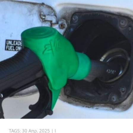
TAGS:
30 Απρ. 2025
|
I