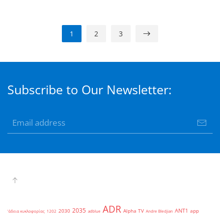
1
2
3
Subscribe to Our Newsletter:
ADR
2035
ANT1
2030
Alpha TV
app
'άδεια κυκλοφορίας
1202
adblue
Andre Bledjian