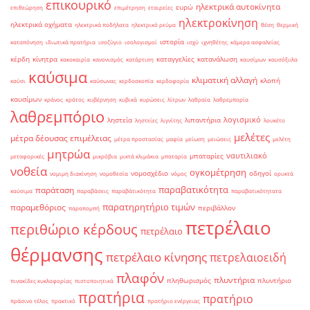
επικουρικό
ηλεκτρικά αυτοκίνητα
ευρώ
επιθεώρηση
επιμέτρηση
εταιρείες
ηλεκτροκίνηση
ηλεκτρικά οχήματα
ηλεκτρικά ποδήλατα
ηλεκτρικό ρεύμα
θέση
θερμική
ιστορία
καταπόνηση
ιδιωτικά πρατήρια
ισοζύγιο
ισολογισμοί
ισχύ
ιχνηθέτης
κάμερα ασφαλείας
κέρδη
κίνητρα
καταγγελίες
κατανάλωση
κακοκαιρία
κανονισμός
κατάρτιση
καυσίμων
καυσόξυλα
καύσιμα
κλιματική αλλαγή
κλοπή
καύσι
καύσωνας
κερδοσκοπία
κερδοφορία
καυσίμων
κράνος
κράτος
κυβέρνηση
κυβικά
κυρώσεις
λίτρων
λαθραία
λαθρεμπορία
λαθρεμπόριο
λογισμικό
ληστεία
λιπαντήρια
ληστείες
λιγνίτης
λουκέτο
μελέτες
μέτρα δέουσας επιμέλειας
μέτρα προστασίας
μαφία
μείωση
μειώσεις
μελέτη
μητρώα
ναυτιλιακό
μπαταρίες
μεταφορικές
μικρόβια
μικτά κλιμάκια
μπαταρία
νοθεία
ογκομέτρηση
νομοσχέδιο
οδηγοί
νομιμη διακίνηση
νομοθεσία
νόμος
ορυκτά
παραβατικότητα
παράταση
καύσιμα
παραβάσεις
παραβάτικότητα
παραβατικότητατα
παρατηρητήριο τιμών
παραμεθόριος
περιβάλλον
παραπομπή
πετρέλαιο
περιθώριο κέρδους
πετρέλαιο
θέρμανσης
πετρέλαιο κίνησης
πετρελαιοειδή
πλαφόν
πλυντήρια
πληθωρισμός
πλυντήριο
πινακίδες κυκλοφορίας
πιστοποιητικά
πρατήρια
πρατήριο
πράσινο τέλος
πρακτικό
πρατήριο ενέργειας