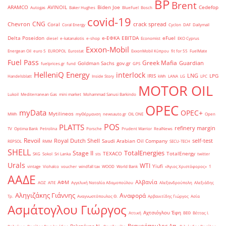
BP
Brent
ARAMCO
AVINOIL
Biden Joe
Cedefop
Autogas
Baker Hughes
BlueFuel
Bosch
covid-19
CNG
Chevron
crack spread
Coral
Coral Energy
Cyclon
DAF
Dailymail
Delta Poseidon
e-ΕΦΚΑ
EBITDA
eFuel
diesel
e-katanalotis
e-shop
Economist
EKO Cyprus
Exxon-Mobil
Energean Oil
euro 5
EUROPOL
Eurostat
ExxonMobil Κύπρου
fit for 55
FuelMate
Fuel Pass
Greek Mafia
Guardian
Goldman Sachs
gov.gr
fuelprices.gr
fund
GPS
HelleniQ Energy
interlock
LNG
IRIS
LPG
Handelsblatt
Inside Story
kWh
LANA
LG
LPC
MOTOR OIL
Lukoil
Mediterranean Gas
mini market
Mohammad Sanusi Barkindo
OPEC
myData
OPEC+
Mytilineos
MWh
myΘέρμανση
newsauto.gr
OIL ONE
Open
POS
PLATTS
refinery margin
TV
Optima Bank
Petrolina
Porsche
Prudent Warrior
RealNews
Revoil
Royal Dutch Shell
self-test
Saudi Arabian Oil Company
REPSOL
RMM
SECU-TECH
SHELL
TotalEnergies
Stage II
TEXACO
TotalEnergy
SKG
Sokol
Sri Lanka
sts
twitter
Urals
WTI
Yiufi
vintage
Viohalco
voucher
windfall tax
WOOD
World Bank
«Άγιος Χριστόφορος»
΄1
ΑΑΔΕ
Αλβανία
ΑΦΜ
ΑΟΖ
ΑΠΕ
Αγγελική Ναταλία Αδαμοπούλου
Αλεξανδρούπολη
Αλεξιάδης
Αληγιζάκης Γιάννης
Αναφορά
Τρ.
Αναγνωστόπουλος Θ.
Αρβανιτίδης Γιώργος
Ασία
Ασμάτογλου Γιώργος
Αχτσιόγλου Έφη
Αττική
ΒΕΘ
Βέττας Ι.