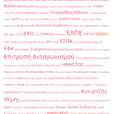
Βεσυρόπουλος Απ.
Βελετάκης Ν.
Βαλκάνια
Βασίλης Βασιλειάδης
Βενεζουέλα
Βιλιάρδος Βασίλης
Βουλή
Βουλγαρία
ΓΣΕΒΕΕ
Βουλγαρίδης Γιώργος
Βρετανία
Βόρεια Μακεδονία
ΓΕΜΗ
Γεωργιάδης Άδωνις
Γενική Συνέλευση
Γερμανία
Γαλλία
Γιάννης Θεοτοκάς
ΔΙΕΠΠΥ
ΔΙΜΕΑ
ΔΑΟΕ
ΔΕΣΦΑ
Δ.Α.Ο.Ε.
ΔΕΗ
ΔΕΠΑ Εμπορίας
ΔΙ.Μ.Ε.Α.
ΔΙΥΛΙΣΗ
ΔΙΥΛΙΣΤΗΡΙΑ
Διοικητικό Συμβούλιο
Διαβούλευση
Δρακακάκης Γιάννης
Δαγούμας Θ.
Δούκας Χάρης
ΕΛΠΕ
ΕΚΟ
ΕΝΒΕΘ
ΕΛΙΝΟΙΛ
ΕΛΣΤΑΤ
Ε.Ε.
ΕΕΑ
ΕΒΕΠ
ΕΕ
ΕΛΑΣ
ΕΛΛΑΚΤΩΡ
ΕΣΠΑ
ΕΡΤ
ΕΣΕΚ
ΕΠΑΝΤ
ΕΠΙΤΡΟΠΗ ΑΝΤΑΓΩΝΙΣΜΟΥ
ΕΡΓΑΝΗ
ΕΣΥΔ
ΕΤΕΑΕΠ
ΕΤΕΚΑ
ΕΤΕπ
ΕΥΠ
ΕΦΚ
Ενέργεια
Επιστρεπτέα Προκαταβολή
Ελλάδα
ΕΦΚΑ
Επιτροπάκης Π.
Επιτροπή
Επιτροπή Ανταγωνισμού
Ευρωπαϊκή Ένωση
Ευρωπαϊκό
ΗΦΑΙΣΤΟΣ
Κοινοβούλιο
Ευρώπη
ΗELLENiQ ENERGY
ΗΛΕΙΑ
ΗΜΑ
ΗΠΑ
Ηνωμένο Βασίλειο
Θεοδωρικάκος Τάκης
Ηράκλειο
Θεσσαλονίκη
Θράκη
ΘΕΡΜΟΙΛ
Θεοχάρης Χάρης
Θωμαδάκης
Ιταλία
ΙΟΒΕ
Ιράν
ΚΑΔ
Μ.
ΙΝΕ-ΓΣΕΕ
Ικόνιο
Ιλχάν Αχμέτ
Ινδία
ΚΑΘΗΜΕΡΙΝΗ
ΚΑΝΟΝΙΣΤΙΚΗ
ΚΕΔΑΚ
ΠΑΡΕΜΒΑΣΗ
ΚΕΠ
ΚΕΡΔΟΦΟΡΙΑ
ΚΙΝΑ
ΚΤΕΟ
Κίνα
Κίνημα Δημοκρατίας
Καββαθάς Γ.
Καλογήρου Ι.
Κιουρτζής
Καρανάσιος Π.
Κατρίνης Μανώλης
Κεγκέρογλου Βασίλης
Κερατσίνι
Θέμης
Κιούσης Μιχάλης
Κλίμα
Κολοκυθάς Αναστάσιος
Κονταξής Δημήτρης
Κορκίδης Βασίλης
Κώτσος Ευάγγελος
Κύπρος
Κρήτη
Κυρανάκης Κωνσταντίνος
Κρίντας Θ.
ΛΙΒΕΡΙΑ
ΜΑΜΙΔΑΚΗΣ
Λάτσης Σπ.
Λιανός Ι.
Λέσβος
Λιμενικό
ΜΕΛΚΟ
ΜΕΡΙΣΜΑ
ΜΗΤΡΩΟ ΑΠΟΒΛΗΤΩΝ