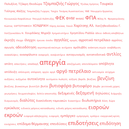
Τζαμπαζλής Γιώργος
Τουρκία
Πολυξένη
Τζάκρη Θεοδώρα
Τζιόλας Χρήστος
Τσίπρας Αλέξης
Τσαμπαζλής Γιώργος
Τσεχία
Τσιάρας Κωνσταντίνος
ΥΜΕ
Υπουργείο Εργασίας
ΦΠΑ
ΦΕΚ
ΦΗΜ
Κοινωνικών Ασφαλίσεων
Υπουργό Ανάπτυξης
ΦΗΜΑΣ
Φίλης Ν.
Φραγκογιάννης
Χαρίτσης Αλ.
ΧΟΝΔΡΙΚΗ
Χατζηθεοδοσίου Γ.
Κώστας
ΧΑΡΤΟΓΡΑΦΗΣΗ
Χάρης Δούκας
Χανιά
Χουρδάκης Μιχαήλ
Χρηστίδου Ραλλία
Χατζηνικολάου Ν.
Χρηματιστήριο
άδεια
έκθεση αποβλήτων
αγγελίες
αγροτικό πετρέλαιο
έκρηξη
έλεγχοι
αγρότες
έλεγχο
έρευνα
έσοδα
αγορές
αδειοδότηση
αγωγός
αμόλυβδη
αεροπορικά καύσιμα
αιτήματα
ανάκτηση ατμών
αναβάθμιση
αντλίες
ανασφάλιστα
ανταγωνισμός
ανταποδοτικά
ανακαλύψεις
αναφορές
αναψυκτήρια
απεργία
απόβλητα
απάτη
απαιτήσεις
απαλλαγή
αποζημίωση
αποτελέσματα
αργό πετρέλαιο
απόδειξη
απόσυρση
απόφαση
αργία
αργό
αστυνομία
ατύχημα
βενζίνη
αυτοκίνητα
αυξήσεις
αυξημένα
αυτόματοι πωλητές
αύξηση
βαρέλι
βενζίνες
βυτιοφόρα
βυτιοφόρο
βυτίο
βενζίνης
βιοκαύσιμα
βιοντίζελ
βόμβα
γειτονικές χώρες
δεξαμενή
δεξαμενές
δηλώσεις
γεωτρήσεις
δειγματοληψίες
δελτίο αποστολής
διάρρηξη
διαλύτες
διυλιστήρια
διασύνδεση ταμειακών
διαγωνισμός
δικαστήριο
δόση
δώρα
εισροών
εγκύκλιος
ειδικούς φόρους κατανάλωσης
ειδικός φόρος κατανάλωσης
εκροών
εμπάργκο
εισφορά αλληλεγγύης
εισφορές
εμπρησμός
εμπόριο
ενεργειακή κρίση
επιδοτήσεις
επιδότηση
επίδομα θέρμανσης
επενδύσεις
ενισχύσεις