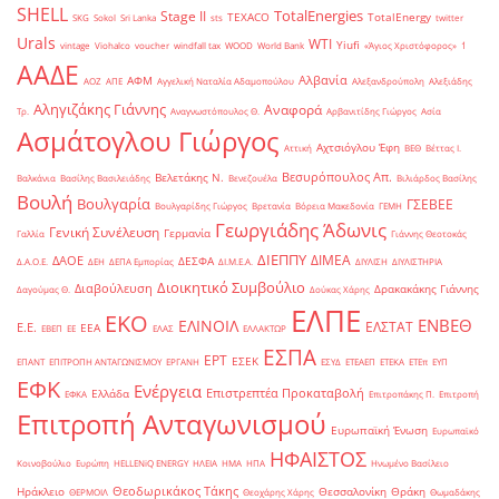
SHELL
TotalEnergies
Stage II
TEXACO
TotalEnergy
SKG
Sokol
Sri Lanka
sts
twitter
Urals
WTI
Yiufi
vintage
Viohalco
voucher
windfall tax
WOOD
World Bank
«Άγιος Χριστόφορος»
΄1
ΑΑΔΕ
Αλβανία
ΑΦΜ
ΑΟΖ
ΑΠΕ
Αγγελική Ναταλία Αδαμοπούλου
Αλεξανδρούπολη
Αλεξιάδης
Αληγιζάκης Γιάννης
Αναφορά
Τρ.
Αναγνωστόπουλος Θ.
Αρβανιτίδης Γιώργος
Ασία
Ασμάτογλου Γιώργος
Αχτσιόγλου Έφη
Αττική
ΒΕΘ
Βέττας Ι.
Βεσυρόπουλος Απ.
Βελετάκης Ν.
Βαλκάνια
Βασίλης Βασιλειάδης
Βενεζουέλα
Βιλιάρδος Βασίλης
Βουλή
Βουλγαρία
ΓΣΕΒΕΕ
Βουλγαρίδης Γιώργος
Βρετανία
Βόρεια Μακεδονία
ΓΕΜΗ
Γεωργιάδης Άδωνις
Γενική Συνέλευση
Γερμανία
Γαλλία
Γιάννης Θεοτοκάς
ΔΙΕΠΠΥ
ΔΙΜΕΑ
ΔΑΟΕ
ΔΕΣΦΑ
Δ.Α.Ο.Ε.
ΔΕΗ
ΔΕΠΑ Εμπορίας
ΔΙ.Μ.Ε.Α.
ΔΙΥΛΙΣΗ
ΔΙΥΛΙΣΤΗΡΙΑ
Διοικητικό Συμβούλιο
Διαβούλευση
Δρακακάκης Γιάννης
Δαγούμας Θ.
Δούκας Χάρης
ΕΛΠΕ
ΕΚΟ
ΕΝΒΕΘ
ΕΛΙΝΟΙΛ
ΕΛΣΤΑΤ
Ε.Ε.
ΕΕΑ
ΕΒΕΠ
ΕΕ
ΕΛΑΣ
ΕΛΛΑΚΤΩΡ
ΕΣΠΑ
ΕΡΤ
ΕΣΕΚ
ΕΠΑΝΤ
ΕΠΙΤΡΟΠΗ ΑΝΤΑΓΩΝΙΣΜΟΥ
ΕΡΓΑΝΗ
ΕΣΥΔ
ΕΤΕΑΕΠ
ΕΤΕΚΑ
ΕΤΕπ
ΕΥΠ
ΕΦΚ
Ενέργεια
Επιστρεπτέα Προκαταβολή
Ελλάδα
ΕΦΚΑ
Επιτροπάκης Π.
Επιτροπή
Επιτροπή Ανταγωνισμού
Ευρωπαϊκή Ένωση
Ευρωπαϊκό
ΗΦΑΙΣΤΟΣ
Κοινοβούλιο
Ευρώπη
ΗELLENiQ ENERGY
ΗΛΕΙΑ
ΗΜΑ
ΗΠΑ
Ηνωμένο Βασίλειο
Θεοδωρικάκος Τάκης
Ηράκλειο
Θεσσαλονίκη
Θράκη
ΘΕΡΜΟΙΛ
Θεοχάρης Χάρης
Θωμαδάκης