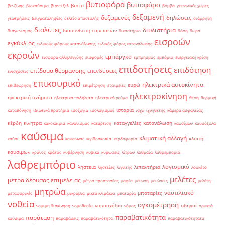
βυτιοφόρα
βυτιοφόρο
βυτίο
βενζίνης
βιοκαύσιμα
βιοντίζελ
βόμβα
γειτονικές χώρες
δεξαμενή
δεξαμενές
δηλώσεις
γεωτρήσεις
δειγματοληψίες
δελτίο αποστολής
διάρρηξη
διαλύτες
διυλιστήρια
διασύνδεση ταμειακών
διαγωνισμός
δικαστήριο
δόση
δώρα
εισροών
εγκύκλιος
ειδικούς φόρους κατανάλωσης
ειδικός φόρος κατανάλωσης
εκροών
εμπάργκο
εισφορά αλληλεγγύης
εισφορές
εμπρησμός
εμπόριο
ενεργειακή κρίση
επιδοτήσεις
επιδότηση
επίδομα θέρμανσης
επενδύσεις
ενισχύσεις
επικουρικό
ηλεκτρικά αυτοκίνητα
ευρώ
επιθεώρηση
επιμέτρηση
εταιρείες
ηλεκτροκίνηση
ηλεκτρικά οχήματα
ηλεκτρικά ποδήλατα
ηλεκτρικό ρεύμα
θέση
θερμική
ιστορία
καταπόνηση
ιδιωτικά πρατήρια
ισοζύγιο
ισολογισμοί
ισχύ
ιχνηθέτης
κάμερα ασφαλείας
κέρδη
κίνητρα
καταγγελίες
κατανάλωση
κακοκαιρία
κανονισμός
κατάρτιση
καυσίμων
καυσόξυλα
καύσιμα
κλιματική αλλαγή
κλοπή
καύσι
καύσωνας
κερδοσκοπία
κερδοφορία
καυσίμων
κράνος
κράτος
κυβέρνηση
κυβικά
κυρώσεις
λίτρων
λαθραία
λαθρεμπορία
λαθρεμπόριο
λογισμικό
ληστεία
λιπαντήρια
ληστείες
λιγνίτης
λουκέτο
μελέτες
μέτρα δέουσας επιμέλειας
μέτρα προστασίας
μαφία
μείωση
μειώσεις
μελέτη
μητρώα
ναυτιλιακό
μπαταρίες
μεταφορικές
μικρόβια
μικτά κλιμάκια
μπαταρία
νοθεία
ογκομέτρηση
νομοσχέδιο
οδηγοί
νομιμη διακίνηση
νομοθεσία
νόμος
ορυκτά
παραβατικότητα
παράταση
καύσιμα
παραβάσεις
παραβάτικότητα
παραβατικότητατα