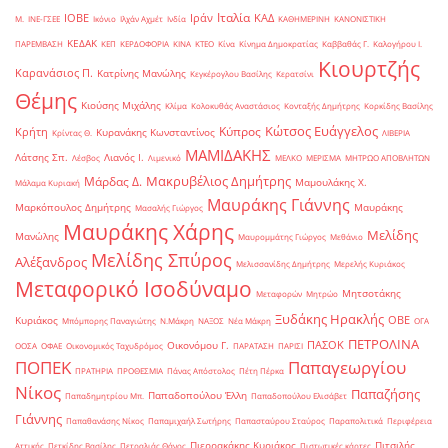
Ιταλία
ΙΟΒΕ
Ιράν
ΚΑΔ
Μ.
ΙΝΕ-ΓΣΕΕ
Ικόνιο
Ιλχάν Αχμέτ
Ινδία
ΚΑΘΗΜΕΡΙΝΗ
ΚΑΝΟΝΙΣΤΙΚΗ
ΚΕΔΑΚ
ΠΑΡΕΜΒΑΣΗ
ΚΕΠ
ΚΕΡΔΟΦΟΡΙΑ
ΚΙΝΑ
ΚΤΕΟ
Κίνα
Κίνημα Δημοκρατίας
Καββαθάς Γ.
Καλογήρου Ι.
Κιουρτζής
Καρανάσιος Π.
Κατρίνης Μανώλης
Κεγκέρογλου Βασίλης
Κερατσίνι
Θέμης
Κιούσης Μιχάλης
Κλίμα
Κολοκυθάς Αναστάσιος
Κονταξής Δημήτρης
Κορκίδης Βασίλης
Κώτσος Ευάγγελος
Κύπρος
Κρήτη
Κυρανάκης Κωνσταντίνος
Κρίντας Θ.
ΛΙΒΕΡΙΑ
ΜΑΜΙΔΑΚΗΣ
Λάτσης Σπ.
Λιανός Ι.
Λέσβος
Λιμενικό
ΜΕΛΚΟ
ΜΕΡΙΣΜΑ
ΜΗΤΡΩΟ ΑΠΟΒΛΗΤΩΝ
Μακρυβέλιος Δημήτρης
Μάρδας Δ.
Μαμουλάκης Χ.
Μάλαμα Κυριακή
Μαυράκης Γιάννης
Μαρκόπουλος Δημήτρης
Μαυράκης
Μασαλής Γιώργος
Μαυράκης Χάρης
Μελίδης
Μανώλης
Μαυρομμάτης Γιώργος
Μεθάνιο
Μελίδης Σπύρος
Αλέξανδρος
Μελισσανίδης Δημήτρης
Μερελής Κυριάκος
Μεταφορικό Ισοδύναμο
Μητσοτάκης
Μεταφορών
Μητρώο
Ξυδάκης Ηρακλής
ΟΒΕ
Κυριάκος
Μπόμπορης Παναγιώτης
Ν.Μάκρη
ΝΑΞΟΣ
Νέα Μάκρη
ΟΓΑ
ΠΕΤΡΟΛΙΝΑ
ΠΑΣΟΚ
Οικονόμου Γ.
ΟΟΣΑ
ΟΦΑΕ
Οικονομικός Ταχυδρόμος
ΠΑΡΑΤΑΣΗ
ΠΑΡΙΣΙ
ΠΟΠΕΚ
Παπαγεωργίου
ΠΡΑΤΗΡΙΑ
ΠΡΟΘΕΣΜΙΑ
Πάνας Απόστολος
Πέτη Πέρκα
Νίκος
Παπαζήσης
Παπαδοπούλου Έλλη
Παπαδημητρίου Μπ.
Παπαδοπούλου Ελισάβετ
Γιάννης
Παπαθανάσης Νίκος
Παπαμιχαήλ Σωτήρης
Παπασταύρου Σταύρος
Παραπολιτικά
Περιφέρεια
Πιερρακάκης Κυριάκος
Πιτσιλής
Αττικής
Πετκίδης Βασίλης
Πετραλιάς Θάνος
Πιστωτικές κάρτες