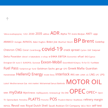
ADR
2035
ANT1
2030
Alpha TV
app
'άδεια κυκλοφορίας
1202
adblue
Andre Bledjian
BP
Brent
ARAMCO
AVINOIL
Biden Joe
Cedefop
Autogas
Baker Hughes
BlueFuel
Bosch
covid-19
CNG
Chevron
crack spread
Coral
Coral Energy
Cyclon
DAF
Dailymail
Delta Poseidon
e-ΕΦΚΑ
EBITDA
eFuel
diesel
e-katanalotis
e-shop
Economist
EKO Cyprus
Exxon-Mobil
Energean Oil
euro 5
EUROPOL
Eurostat
ExxonMobil Κύπρου
fit for 55
FuelMate
Fuel Pass
Greek Mafia
Guardian
Goldman Sachs
gov.gr
fuelprices.gr
fund
GPS
HelleniQ Energy
interlock
LNG
IRIS
LPG
Handelsblatt
Inside Story
kWh
LANA
LG
LPC
MOTOR OIL
Lukoil
Mediterranean Gas
mini market
Mohammad Sanusi Barkindo
OPEC
myData
OPEC+
Mytilineos
MWh
myΘέρμανση
newsauto.gr
OIL ONE
Open
POS
PLATTS
refinery margin
TV
Optima Bank
Petrolina
Porsche
Prudent Warrior
RealNews
Revoil
Royal Dutch Shell
self-test
Saudi Arabian Oil Company
REPSOL
RMM
SECU-TECH