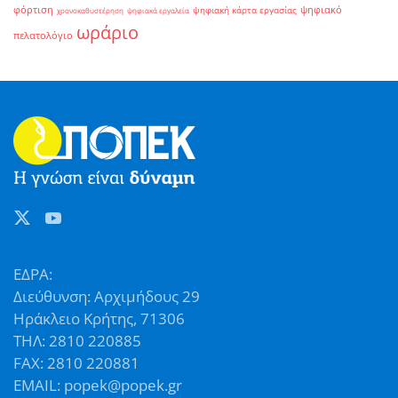
φόρτιση
ψηφιακό
ψηφιακή κάρτα εργασίας
χρονοκαθυστέρηση
ψηφιακά εργαλεία
ωράριο
πελατολόγιο
ΕΔΡΑ:
Διεύθυνση: Αρχιμήδους 29
Ηράκλειο Κρήτης, 71306
ΤΗΛ: 2810 220885
FAX: 2810 220881
EMAIL: popek@popek.gr