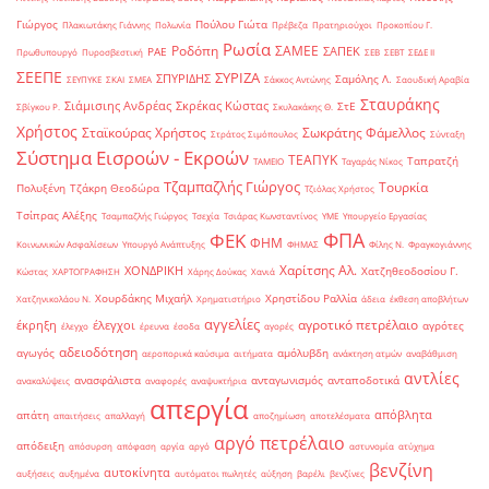
Γιώργος
Πούλου Γιώτα
Πλακιωτάκης Γιάννης
Πολωνία
Πρέβεζα
Πρατηριούχοι
Προκοπίου Γ.
Ρωσία
Ροδόπη
ΣΑΜΕΕ
ΣΑΠΕΚ
ΡΑΕ
Πρωθυπουργό
Πυροσβεστική
ΣΕΒ
ΣΕΒΤ
ΣΕΔΕ ΙΙ
ΣΕΕΠΕ
ΣΥΡΙΖΑ
ΣΠΥΡΙΔΗΣ
Σαμόλης Λ.
ΣΕΥΠΥΚΕ
ΣΚΑΙ
ΣΜΕΑ
Σάκκος Αντώνης
Σαουδική Αραβία
Σταυράκης
Σιάμισιης Ανδρέας
Σκρέκας Κώστας
ΣτΕ
Σβίγκου Ρ.
Σκυλακάκης Θ.
Χρήστος
Σταϊκούρας Χρήστος
Σωκράτης Φάμελλος
Στράτος Σιμόπουλος
Σύνταξη
Σύστημα Εισροών - Εκροών
ΤΕΑΠΥΚ
Ταπρατζή
ΤΑΜΕΙΟ
Ταγαράς Νίκος
Τζαμπαζλής Γιώργος
Τουρκία
Πολυξένη
Τζάκρη Θεοδώρα
Τζιόλας Χρήστος
Τσίπρας Αλέξης
Τσαμπαζλής Γιώργος
Τσεχία
Τσιάρας Κωνσταντίνος
ΥΜΕ
Υπουργείο Εργασίας
ΦΠΑ
ΦΕΚ
ΦΗΜ
Κοινωνικών Ασφαλίσεων
Υπουργό Ανάπτυξης
ΦΗΜΑΣ
Φίλης Ν.
Φραγκογιάννης
Χαρίτσης Αλ.
ΧΟΝΔΡΙΚΗ
Χατζηθεοδοσίου Γ.
Κώστας
ΧΑΡΤΟΓΡΑΦΗΣΗ
Χάρης Δούκας
Χανιά
Χουρδάκης Μιχαήλ
Χρηστίδου Ραλλία
Χατζηνικολάου Ν.
Χρηματιστήριο
άδεια
έκθεση αποβλήτων
αγγελίες
αγροτικό πετρέλαιο
έκρηξη
έλεγχοι
αγρότες
έλεγχο
έρευνα
έσοδα
αγορές
αδειοδότηση
αγωγός
αμόλυβδη
αεροπορικά καύσιμα
αιτήματα
ανάκτηση ατμών
αναβάθμιση
αντλίες
ανασφάλιστα
ανταγωνισμός
ανταποδοτικά
ανακαλύψεις
αναφορές
αναψυκτήρια
απεργία
απόβλητα
απάτη
απαιτήσεις
απαλλαγή
αποζημίωση
αποτελέσματα
αργό πετρέλαιο
απόδειξη
απόσυρση
απόφαση
αργία
αργό
αστυνομία
ατύχημα
βενζίνη
αυτοκίνητα
αυξήσεις
αυξημένα
αυτόματοι πωλητές
αύξηση
βαρέλι
βενζίνες