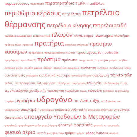
παρατηρητήριο τιμών
παραμεθόριος
περιβάλλον
παραπομπή
πετρέλαιο
περιθώριο κέρδους
πετρέλαιο
θέρμανσης
πετρέλαιο κίνησης
πετρελαιοειδή
πλαφόν
πλυντήρια
πληθωρισμός
πλυντήριο
πινακίδες κυκλοφορίας
πιστοποιητικά
πρατήρια
πρατήριο
πράσινο τέλος
πρακτικό
πρατήριο ενέργειας
καυσίμων
προδιαγραφές
προθεσμία
προβλήματα
προγραμματικές δηλώσεις
πρόστιμα
πρόσωπα
πυρκαγιά
προμέτρηση
πρωταθλητές
πτωχευτικός
ρεύμα
ρούβλια
συνάντηση
ρύπανση
ρύποι
σούπερ μάρκετ
στάθμη
στατιστικά
συμμορία
συνέδριο
συνέντευξη τύπου
τάνκερ
τέλη
σφράγιση
συναντήσεις
συνθετικά καύσιμα
συνεργεία
συνταξιοδότηση
τελωνείο
τέλος Επιτηδεύματος
ταξινομήσεις
τιμές
ταξινόμηση
τεκμηρίωση
τηλεδιάσκεψη
τιμοκατάλογοι χονδρικής
τιμολόγηση
τιμολόγιο
τολουόλη
τιμών
τράπεζες
τροπολογία
υδρογόνο
υγραέριο
υπ. Ανάπτυξης
τσιγάρο
υπ. Εργασίας
υπ.
υπερκέρδη
υπουργείο Ανάπτυξης
υπουργείο
Οικονομικών
υποτροφίες
υπουργείο Ενέργειας
υπουργείο Υποδομών & Μεταφορών
Οικονομικών
φορτιστές
φορτηγά
φορολογία
φορολογικά έσοδα
φορολόγηση
φυσικές καταστροφές
φυσικό αέριο
φόροι
φωτιά
φόρος άνθρακα
φωτοβολταϊκά
φόρος
φόρους