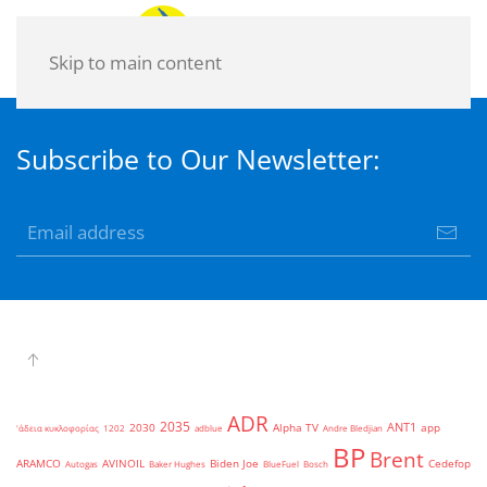
Skip to main content
Subscribe to Our Newsletter:
ADR
2035
ANT1
2030
Alpha TV
app
'άδεια κυκλοφορίας
1202
adblue
Andre Bledjian
BP
Brent
ARAMCO
AVINOIL
Biden Joe
Cedefop
Autogas
Baker Hughes
BlueFuel
Bosch