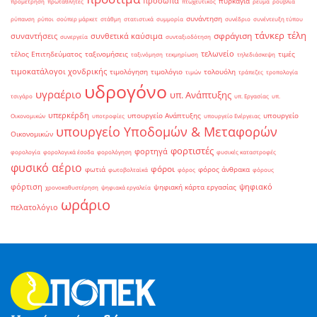
πρόσωπα
πυρκαγιά
προμέτρηση
πρωταθλητές
πτωχευτικός
ρεύμα
ρούβλια
συνάντηση
ρύπανση
ρύποι
σούπερ μάρκετ
στάθμη
στατιστικά
συμμορία
συνέδριο
συνέντευξη τύπου
τάνκερ
τέλη
σφράγιση
συναντήσεις
συνθετικά καύσιμα
συνεργεία
συνταξιοδότηση
τελωνείο
τέλος Επιτηδεύματος
ταξινομήσεις
τιμές
ταξινόμηση
τεκμηρίωση
τηλεδιάσκεψη
τιμοκατάλογοι χονδρικής
τιμολόγηση
τιμολόγιο
τολουόλη
τιμών
τράπεζες
τροπολογία
υδρογόνο
υγραέριο
υπ. Ανάπτυξης
τσιγάρο
υπ. Εργασίας
υπ.
υπερκέρδη
υπουργείο Ανάπτυξης
υπουργείο
Οικονομικών
υποτροφίες
υπουργείο Ενέργειας
υπουργείο Υποδομών & Μεταφορών
Οικονομικών
φορτιστές
φορτηγά
φορολογία
φορολογικά έσοδα
φορολόγηση
φυσικές καταστροφές
φυσικό αέριο
φόροι
φωτιά
φόρος άνθρακα
φωτοβολταϊκά
φόρος
φόρους
φόρτιση
ψηφιακό
ψηφιακή κάρτα εργασίας
χρονοκαθυστέρηση
ψηφιακά εργαλεία
ωράριο
πελατολόγιο