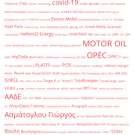
covid-19
CNG
Chevron
crack spread
Coral
Coral Energy
Cyclon
DAF
Dailymail
Delta Poseidon
e-ΕΦΚΑ
EBITDA
eFuel
diesel
e-katanalotis
e-shop
Economist
EKO Cyprus
Exxon-Mobil
Energean Oil
euro 5
EUROPOL
Eurostat
ExxonMobil Κύπρου
fit for 55
FuelMate
Fuel Pass
Greek Mafia
Guardian
Goldman Sachs
gov.gr
fuelprices.gr
fund
GPS
HelleniQ Energy
interlock
LNG
IRIS
LPG
Handelsblatt
Inside Story
kWh
LANA
LG
LPC
MOTOR OIL
Lukoil
Mediterranean Gas
mini market
Mohammad Sanusi Barkindo
OPEC
myData
OPEC+
Mytilineos
MWh
myΘέρμανση
newsauto.gr
OIL ONE
Open
POS
PLATTS
refinery margin
TV
Optima Bank
Petrolina
Porsche
Prudent Warrior
RealNews
Revoil
Royal Dutch Shell
self-test
Saudi Arabian Oil Company
REPSOL
RMM
SECU-TECH
SHELL
TotalEnergies
Stage II
TEXACO
TotalEnergy
SKG
Sokol
Sri Lanka
sts
twitter
Urals
WTI
Yiufi
vintage
Viohalco
voucher
windfall tax
WOOD
World Bank
«Άγιος Χριστόφορος»
΄1
ΑΑΔΕ
Αλβανία
ΑΦΜ
ΑΟΖ
ΑΠΕ
Αγγελική Ναταλία Αδαμοπούλου
Αλεξανδρούπολη
Αλεξιάδης
Αληγιζάκης Γιάννης
Αναφορά
Τρ.
Αναγνωστόπουλος Θ.
Αρβανιτίδης Γιώργος
Ασία
Ασμάτογλου Γιώργος
Αχτσιόγλου Έφη
Αττική
ΒΕΘ
Βέττας Ι.
Βεσυρόπουλος Απ.
Βελετάκης Ν.
Βαλκάνια
Βασίλης Βασιλειάδης
Βενεζουέλα
Βιλιάρδος Βασίλης
Βουλή
Βουλγαρία
ΓΣΕΒΕΕ
Βουλγαρίδης Γιώργος
Βρετανία
Βόρεια Μακεδονία
ΓΕΜΗ