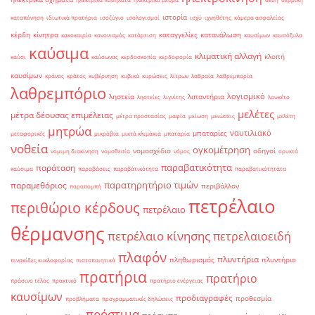
ιστορία
καταπόνηση
ιδιωτικά πρατήρια
ισοζύγιο
ισολογισμοί
ισχύ
ιχνηθέτης
κάμερα ασφαλείας
κέρδη
κίνητρα
καταγγελίες
κατανάλωση
κακοκαιρία
κανονισμός
κατάρτιση
καυσίμων
καυσόξυλα
καύσιμα
κλιματική αλλαγή
κλοπή
καύσι
καύσωνας
κερδοσκοπία
κερδοφορία
καυσίμων
κράνος
κράτος
κυβέρνηση
κυβικά
κυρώσεις
λίτρων
λαθραία
λαθρεμπορία
λαθρεμπόριο
λογισμικό
ληστεία
λιπαντήρια
ληστείες
λιγνίτης
λουκέτο
μελέτες
μέτρα δέουσας επιμέλειας
μέτρα προστασίας
μαφία
μείωση
μειώσεις
μελέτη
μητρώα
ναυτιλιακό
μπαταρίες
μεταφορικές
μικρόβια
μικτά κλιμάκια
μπαταρία
νοθεία
ογκομέτρηση
νομοσχέδιο
οδηγοί
νομιμη διακίνηση
νομοθεσία
νόμος
ορυκτά
παραβατικότητα
παράταση
καύσιμα
παραβάσεις
παραβάτικότητα
παραβατικότητατα
παρατηρητήριο τιμών
παραμεθόριος
περιβάλλον
παραπομπή
πετρέλαιο
περιθώριο κέρδους
πετρέλαιο
θέρμανσης
πετρέλαιο κίνησης
πετρελαιοειδή
πλαφόν
πλυντήρια
πληθωρισμός
πλυντήριο
πινακίδες κυκλοφορίας
πιστοποιητικά
πρατήρια
πρατήριο
πράσινο τέλος
πρακτικό
πρατήριο ενέργειας
καυσίμων
προδιαγραφές
προθεσμία
προβλήματα
προγραμματικές δηλώσεις
πρόστιμα