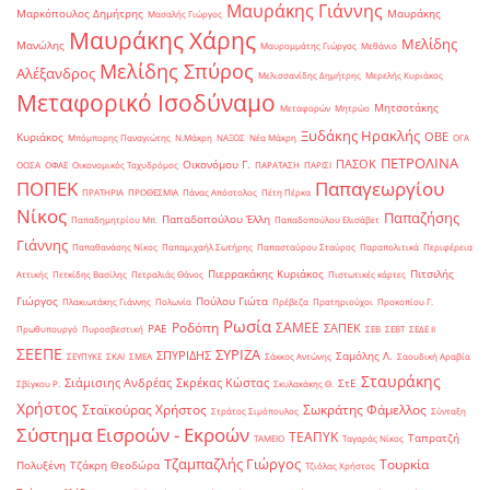
Μαυράκης Γιάννης
Μαρκόπουλος Δημήτρης
Μαυράκης
Μασαλής Γιώργος
Μαυράκης Χάρης
Μελίδης
Μανώλης
Μαυρομμάτης Γιώργος
Μεθάνιο
Μελίδης Σπύρος
Αλέξανδρος
Μελισσανίδης Δημήτρης
Μερελής Κυριάκος
Μεταφορικό Ισοδύναμο
Μητσοτάκης
Μεταφορών
Μητρώο
Ξυδάκης Ηρακλής
ΟΒΕ
Κυριάκος
Μπόμπορης Παναγιώτης
Ν.Μάκρη
ΝΑΞΟΣ
Νέα Μάκρη
ΟΓΑ
ΠΕΤΡΟΛΙΝΑ
ΠΑΣΟΚ
Οικονόμου Γ.
ΟΟΣΑ
ΟΦΑΕ
Οικονομικός Ταχυδρόμος
ΠΑΡΑΤΑΣΗ
ΠΑΡΙΣΙ
ΠΟΠΕΚ
Παπαγεωργίου
ΠΡΑΤΗΡΙΑ
ΠΡΟΘΕΣΜΙΑ
Πάνας Απόστολος
Πέτη Πέρκα
Νίκος
Παπαζήσης
Παπαδοπούλου Έλλη
Παπαδημητρίου Μπ.
Παπαδοπούλου Ελισάβετ
Γιάννης
Παπαθανάσης Νίκος
Παπαμιχαήλ Σωτήρης
Παπασταύρου Σταύρος
Παραπολιτικά
Περιφέρεια
Πιερρακάκης Κυριάκος
Πιτσιλής
Αττικής
Πετκίδης Βασίλης
Πετραλιάς Θάνος
Πιστωτικές κάρτες
Γιώργος
Πούλου Γιώτα
Πλακιωτάκης Γιάννης
Πολωνία
Πρέβεζα
Πρατηριούχοι
Προκοπίου Γ.
Ρωσία
Ροδόπη
ΣΑΜΕΕ
ΣΑΠΕΚ
ΡΑΕ
Πρωθυπουργό
Πυροσβεστική
ΣΕΒ
ΣΕΒΤ
ΣΕΔΕ ΙΙ
ΣΕΕΠΕ
ΣΥΡΙΖΑ
ΣΠΥΡΙΔΗΣ
Σαμόλης Λ.
ΣΕΥΠΥΚΕ
ΣΚΑΙ
ΣΜΕΑ
Σάκκος Αντώνης
Σαουδική Αραβία
Σταυράκης
Σιάμισιης Ανδρέας
Σκρέκας Κώστας
ΣτΕ
Σβίγκου Ρ.
Σκυλακάκης Θ.
Χρήστος
Σταϊκούρας Χρήστος
Σωκράτης Φάμελλος
Στράτος Σιμόπουλος
Σύνταξη
Σύστημα Εισροών - Εκροών
ΤΕΑΠΥΚ
Ταπρατζή
ΤΑΜΕΙΟ
Ταγαράς Νίκος
Τζαμπαζλής Γιώργος
Τουρκία
Πολυξένη
Τζάκρη Θεοδώρα
Τζιόλας Χρήστος