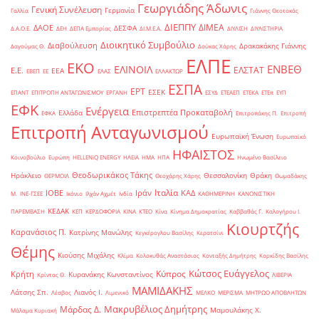
Γεωργιάδης Άδωνις
Γενική Συνέλευση
Γερμανία
Γαλλία
Γιάννης Θεοτοκάς
ΔΙΕΠΠΥ
ΔΙΜΕΑ
ΔΑΟΕ
ΔΕΣΦΑ
Δ.Α.Ο.Ε.
ΔΕΗ
ΔΕΠΑ Εμπορίας
ΔΙ.Μ.Ε.Α.
ΔΙΥΛΙΣΗ
ΔΙΥΛΙΣΤΗΡΙΑ
Διοικητικό Συμβούλιο
Διαβούλευση
Δρακακάκης Γιάννης
Δαγούμας Θ.
Δούκας Χάρης
ΕΛΠΕ
ΕΚΟ
ΕΝΒΕΘ
ΕΛΙΝΟΙΛ
ΕΛΣΤΑΤ
Ε.Ε.
ΕΕΑ
ΕΒΕΠ
ΕΕ
ΕΛΑΣ
ΕΛΛΑΚΤΩΡ
ΕΣΠΑ
ΕΡΤ
ΕΣΕΚ
ΕΠΑΝΤ
ΕΠΙΤΡΟΠΗ ΑΝΤΑΓΩΝΙΣΜΟΥ
ΕΡΓΑΝΗ
ΕΣΥΔ
ΕΤΕΑΕΠ
ΕΤΕΚΑ
ΕΤΕπ
ΕΥΠ
ΕΦΚ
Ενέργεια
Επιστρεπτέα Προκαταβολή
Ελλάδα
ΕΦΚΑ
Επιτροπάκης Π.
Επιτροπή
Επιτροπή Ανταγωνισμού
Ευρωπαϊκή Ένωση
Ευρωπαϊκό
ΗΦΑΙΣΤΟΣ
Κοινοβούλιο
Ευρώπη
ΗELLENiQ ENERGY
ΗΛΕΙΑ
ΗΜΑ
ΗΠΑ
Ηνωμένο Βασίλειο
Θεοδωρικάκος Τάκης
Ηράκλειο
Θεσσαλονίκη
Θράκη
ΘΕΡΜΟΙΛ
Θεοχάρης Χάρης
Θωμαδάκης
Ιταλία
ΙΟΒΕ
Ιράν
ΚΑΔ
Μ.
ΙΝΕ-ΓΣΕΕ
Ικόνιο
Ιλχάν Αχμέτ
Ινδία
ΚΑΘΗΜΕΡΙΝΗ
ΚΑΝΟΝΙΣΤΙΚΗ
ΚΕΔΑΚ
ΠΑΡΕΜΒΑΣΗ
ΚΕΠ
ΚΕΡΔΟΦΟΡΙΑ
ΚΙΝΑ
ΚΤΕΟ
Κίνα
Κίνημα Δημοκρατίας
Καββαθάς Γ.
Καλογήρου Ι.
Κιουρτζής
Καρανάσιος Π.
Κατρίνης Μανώλης
Κεγκέρογλου Βασίλης
Κερατσίνι
Θέμης
Κιούσης Μιχάλης
Κλίμα
Κολοκυθάς Αναστάσιος
Κονταξής Δημήτρης
Κορκίδης Βασίλης
Κώτσος Ευάγγελος
Κύπρος
Κρήτη
Κυρανάκης Κωνσταντίνος
Κρίντας Θ.
ΛΙΒΕΡΙΑ
ΜΑΜΙΔΑΚΗΣ
Λάτσης Σπ.
Λιανός Ι.
Λέσβος
Λιμενικό
ΜΕΛΚΟ
ΜΕΡΙΣΜΑ
ΜΗΤΡΩΟ ΑΠΟΒΛΗΤΩΝ
Μακρυβέλιος Δημήτρης
Μάρδας Δ.
Μαμουλάκης Χ.
Μάλαμα Κυριακή