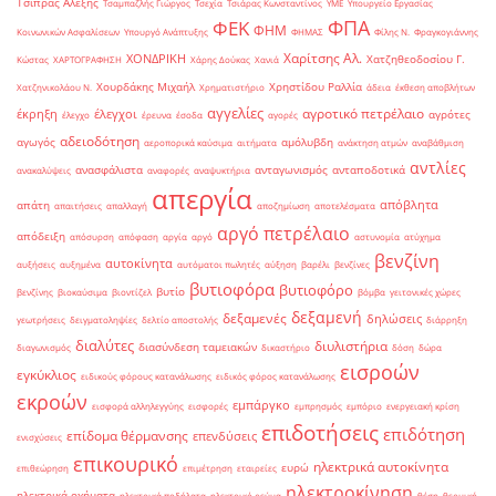
Τσίπρας Αλέξης
Τσαμπαζλής Γιώργος
Τσεχία
Τσιάρας Κωνσταντίνος
ΥΜΕ
Υπουργείο Εργασίας
ΦΠΑ
ΦΕΚ
ΦΗΜ
Κοινωνικών Ασφαλίσεων
Υπουργό Ανάπτυξης
ΦΗΜΑΣ
Φίλης Ν.
Φραγκογιάννης
Χαρίτσης Αλ.
ΧΟΝΔΡΙΚΗ
Χατζηθεοδοσίου Γ.
Κώστας
ΧΑΡΤΟΓΡΑΦΗΣΗ
Χάρης Δούκας
Χανιά
Χουρδάκης Μιχαήλ
Χρηστίδου Ραλλία
Χατζηνικολάου Ν.
Χρηματιστήριο
άδεια
έκθεση αποβλήτων
αγγελίες
αγροτικό πετρέλαιο
έκρηξη
έλεγχοι
αγρότες
έλεγχο
έρευνα
έσοδα
αγορές
αδειοδότηση
αγωγός
αμόλυβδη
αεροπορικά καύσιμα
αιτήματα
ανάκτηση ατμών
αναβάθμιση
αντλίες
ανασφάλιστα
ανταγωνισμός
ανταποδοτικά
ανακαλύψεις
αναφορές
αναψυκτήρια
απεργία
απόβλητα
απάτη
απαιτήσεις
απαλλαγή
αποζημίωση
αποτελέσματα
αργό πετρέλαιο
απόδειξη
απόσυρση
απόφαση
αργία
αργό
αστυνομία
ατύχημα
βενζίνη
αυτοκίνητα
αυξήσεις
αυξημένα
αυτόματοι πωλητές
αύξηση
βαρέλι
βενζίνες
βυτιοφόρα
βυτιοφόρο
βυτίο
βενζίνης
βιοκαύσιμα
βιοντίζελ
βόμβα
γειτονικές χώρες
δεξαμενή
δεξαμενές
δηλώσεις
γεωτρήσεις
δειγματοληψίες
δελτίο αποστολής
διάρρηξη
διαλύτες
διυλιστήρια
διασύνδεση ταμειακών
διαγωνισμός
δικαστήριο
δόση
δώρα
εισροών
εγκύκλιος
ειδικούς φόρους κατανάλωσης
ειδικός φόρος κατανάλωσης
εκροών
εμπάργκο
εισφορά αλληλεγγύης
εισφορές
εμπρησμός
εμπόριο
ενεργειακή κρίση
επιδοτήσεις
επιδότηση
επίδομα θέρμανσης
επενδύσεις
ενισχύσεις
επικουρικό
ηλεκτρικά αυτοκίνητα
ευρώ
επιθεώρηση
επιμέτρηση
εταιρείες
ηλεκτροκίνηση
ηλεκτρικά οχήματα
ηλεκτρικά ποδήλατα
ηλεκτρικό ρεύμα
θέση
θερμική