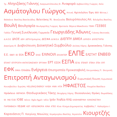
Αληγιζάκης Γιάννης
Αναφορά
Τρ.
Αναγνωστόπουλος Θ.
Αρβανιτίδης Γιώργος
Ασία
Ασμάτογλου Γιώργος
Αχτσιόγλου Έφη
Αττική
ΒΕΘ
Βέττας Ι.
Βεσυρόπουλος Απ.
Βελετάκης Ν.
Βαλκάνια
Βασίλης Βασιλειάδης
Βενεζουέλα
Βιλιάρδος Βασίλης
Βουλή
Βουλγαρία
ΓΣΕΒΕΕ
Βουλγαρίδης Γιώργος
Βρετανία
Βόρεια Μακεδονία
ΓΕΜΗ
Γεωργιάδης Άδωνις
Γενική Συνέλευση
Γερμανία
Γαλλία
Γιάννης Θεοτοκάς
ΔΙΕΠΠΥ
ΔΙΜΕΑ
ΔΑΟΕ
ΔΕΣΦΑ
Δ.Α.Ο.Ε.
ΔΕΗ
ΔΕΠΑ Εμπορίας
ΔΙ.Μ.Ε.Α.
ΔΙΥΛΙΣΗ
ΔΙΥΛΙΣΤΗΡΙΑ
Διοικητικό Συμβούλιο
Διαβούλευση
Δρακακάκης Γιάννης
Δαγούμας Θ.
Δούκας Χάρης
ΕΛΠΕ
ΕΚΟ
ΕΝΒΕΘ
ΕΛΙΝΟΙΛ
ΕΛΣΤΑΤ
Ε.Ε.
ΕΕΑ
ΕΒΕΠ
ΕΕ
ΕΛΑΣ
ΕΛΛΑΚΤΩΡ
ΕΣΠΑ
ΕΡΤ
ΕΣΕΚ
ΕΠΑΝΤ
ΕΠΙΤΡΟΠΗ ΑΝΤΑΓΩΝΙΣΜΟΥ
ΕΡΓΑΝΗ
ΕΣΥΔ
ΕΤΕΑΕΠ
ΕΤΕΚΑ
ΕΤΕπ
ΕΥΠ
ΕΦΚ
Ενέργεια
Επιστρεπτέα Προκαταβολή
Ελλάδα
ΕΦΚΑ
Επιτροπάκης Π.
Επιτροπή
Επιτροπή Ανταγωνισμού
Ευρωπαϊκή Ένωση
Ευρωπαϊκό
ΗΦΑΙΣΤΟΣ
Κοινοβούλιο
Ευρώπη
ΗELLENiQ ENERGY
ΗΛΕΙΑ
ΗΜΑ
ΗΠΑ
Ηνωμένο Βασίλειο
Θεοδωρικάκος Τάκης
Ηράκλειο
Θεσσαλονίκη
Θράκη
ΘΕΡΜΟΙΛ
Θεοχάρης Χάρης
Θωμαδάκης
Ιταλία
ΙΟΒΕ
Ιράν
ΚΑΔ
Μ.
ΙΝΕ-ΓΣΕΕ
Ικόνιο
Ιλχάν Αχμέτ
Ινδία
ΚΑΘΗΜΕΡΙΝΗ
ΚΑΝΟΝΙΣΤΙΚΗ
ΚΕΔΑΚ
ΠΑΡΕΜΒΑΣΗ
ΚΕΠ
ΚΕΡΔΟΦΟΡΙΑ
ΚΙΝΑ
ΚΤΕΟ
Κίνα
Κίνημα Δημοκρατίας
Καββαθάς Γ.
Καλογήρου Ι.
Κιουρτζής
Καρανάσιος Π.
Κατρίνης Μανώλης
Κεγκέρογλου Βασίλης
Κερατσίνι