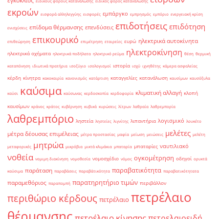
εγκύκλιος
ειδικούς φόρους κατανάλωσης
ειδικός φόρος κατανάλωσης
εκροών
εμπάργκο
εισφορά αλληλεγγύης
εισφορές
εμπρησμός
εμπόριο
ενεργειακή κρίση
επιδοτήσεις
επιδότηση
επίδομα θέρμανσης
επενδύσεις
ενισχύσεις
επικουρικό
ηλεκτρικά αυτοκίνητα
ευρώ
επιθεώρηση
επιμέτρηση
εταιρείες
ηλεκτροκίνηση
ηλεκτρικά οχήματα
ηλεκτρικά ποδήλατα
ηλεκτρικό ρεύμα
θέση
θερμική
ιστορία
καταπόνηση
ιδιωτικά πρατήρια
ισοζύγιο
ισολογισμοί
ισχύ
ιχνηθέτης
κάμερα ασφαλείας
κέρδη
κίνητρα
καταγγελίες
κατανάλωση
κακοκαιρία
κανονισμός
κατάρτιση
καυσίμων
καυσόξυλα
καύσιμα
κλιματική αλλαγή
κλοπή
καύσι
καύσωνας
κερδοσκοπία
κερδοφορία
καυσίμων
κράνος
κράτος
κυβέρνηση
κυβικά
κυρώσεις
λίτρων
λαθραία
λαθρεμπορία
λαθρεμπόριο
λογισμικό
ληστεία
λιπαντήρια
ληστείες
λιγνίτης
λουκέτο
μελέτες
μέτρα δέουσας επιμέλειας
μέτρα προστασίας
μαφία
μείωση
μειώσεις
μελέτη
μητρώα
ναυτιλιακό
μπαταρίες
μεταφορικές
μικρόβια
μικτά κλιμάκια
μπαταρία
νοθεία
ογκομέτρηση
νομοσχέδιο
οδηγοί
νομιμη διακίνηση
νομοθεσία
νόμος
ορυκτά
παραβατικότητα
παράταση
καύσιμα
παραβάσεις
παραβάτικότητα
παραβατικότητατα
παρατηρητήριο τιμών
παραμεθόριος
περιβάλλον
παραπομπή
πετρέλαιο
περιθώριο κέρδους
πετρέλαιο
θέρμανσης
πετρέλαιο κίνησης
πετρελαιοειδή