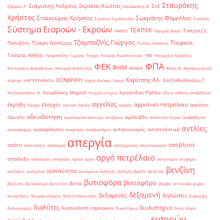
Σταυράκης
Σιάμισιης Ανδρέας
Σκρέκας Κώστας
ΣτΕ
Σβίγκου Ρ.
Σκυλακάκης Θ.
Χρήστος
Σταϊκούρας Χρήστος
Σωκράτης Φάμελλος
Στράτος Σιμόπουλος
Σύνταξη
Σύστημα Εισροών - Εκροών
ΤΕΑΠΥΚ
Ταπρατζή
ΤΑΜΕΙΟ
Ταγαράς Νίκος
Τζαμπαζλής Γιώργος
Τουρκία
Πολυξένη
Τζάκρη Θεοδώρα
Τζιόλας Χρήστος
Τσίπρας Αλέξης
Τσαμπαζλής Γιώργος
Τσεχία
Τσιάρας Κωνσταντίνος
ΥΜΕ
Υπουργείο Εργασίας
ΦΠΑ
ΦΕΚ
ΦΗΜ
Κοινωνικών Ασφαλίσεων
Υπουργό Ανάπτυξης
ΦΗΜΑΣ
Φίλης Ν.
Φραγκογιάννης
Χαρίτσης Αλ.
ΧΟΝΔΡΙΚΗ
Χατζηθεοδοσίου Γ.
Κώστας
ΧΑΡΤΟΓΡΑΦΗΣΗ
Χάρης Δούκας
Χανιά
Χουρδάκης Μιχαήλ
Χρηστίδου Ραλλία
Χατζηνικολάου Ν.
Χρηματιστήριο
άδεια
έκθεση αποβλήτων
αγγελίες
αγροτικό πετρέλαιο
έκρηξη
έλεγχοι
αγρότες
έλεγχο
έρευνα
έσοδα
αγορές
αδειοδότηση
αγωγός
αμόλυβδη
αεροπορικά καύσιμα
αιτήματα
ανάκτηση ατμών
αναβάθμιση
αντλίες
ανασφάλιστα
ανταγωνισμός
ανταποδοτικά
ανακαλύψεις
αναφορές
αναψυκτήρια
απεργία
απόβλητα
απάτη
απαιτήσεις
απαλλαγή
αποζημίωση
αποτελέσματα
αργό πετρέλαιο
απόδειξη
απόσυρση
απόφαση
αργία
αργό
αστυνομία
ατύχημα
βενζίνη
αυτοκίνητα
αυξήσεις
αυξημένα
αυτόματοι πωλητές
αύξηση
βαρέλι
βενζίνες
βυτιοφόρα
βυτιοφόρο
βυτίο
βενζίνης
βιοκαύσιμα
βιοντίζελ
βόμβα
γειτονικές χώρες
δεξαμενή
δεξαμενές
δηλώσεις
γεωτρήσεις
δειγματοληψίες
δελτίο αποστολής
διάρρηξη
διαλύτες
διυλιστήρια
διασύνδεση ταμειακών
διαγωνισμός
δικαστήριο
δόση
δώρα
εισροών