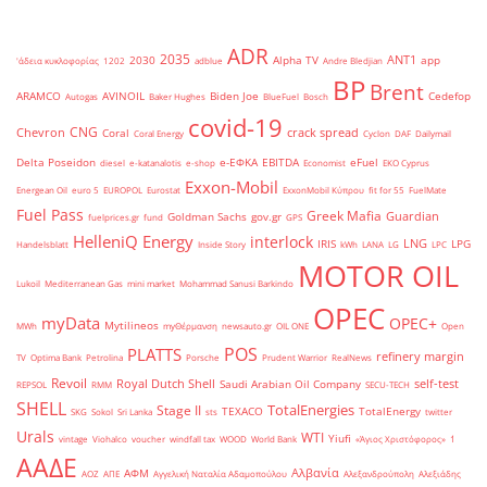
ADR
2035
ANT1
2030
Alpha TV
app
'άδεια κυκλοφορίας
1202
adblue
Andre Bledjian
BP
Brent
ARAMCO
AVINOIL
Biden Joe
Cedefop
Autogas
Baker Hughes
BlueFuel
Bosch
covid-19
CNG
Chevron
crack spread
Coral
Coral Energy
Cyclon
DAF
Dailymail
Delta Poseidon
e-ΕΦΚΑ
EBITDA
eFuel
diesel
e-katanalotis
e-shop
Economist
EKO Cyprus
Exxon-Mobil
Energean Oil
euro 5
EUROPOL
Eurostat
ExxonMobil Κύπρου
fit for 55
FuelMate
Fuel Pass
Greek Mafia
Guardian
Goldman Sachs
gov.gr
fuelprices.gr
fund
GPS
HelleniQ Energy
interlock
LNG
IRIS
LPG
Handelsblatt
Inside Story
kWh
LANA
LG
LPC
MOTOR OIL
Lukoil
Mediterranean Gas
mini market
Mohammad Sanusi Barkindo
OPEC
myData
OPEC+
Mytilineos
MWh
myΘέρμανση
newsauto.gr
OIL ONE
Open
POS
PLATTS
refinery margin
TV
Optima Bank
Petrolina
Porsche
Prudent Warrior
RealNews
Revoil
Royal Dutch Shell
self-test
Saudi Arabian Oil Company
REPSOL
RMM
SECU-TECH
SHELL
TotalEnergies
Stage II
TEXACO
TotalEnergy
SKG
Sokol
Sri Lanka
sts
twitter
Urals
WTI
Yiufi
vintage
Viohalco
voucher
windfall tax
WOOD
World Bank
«Άγιος Χριστόφορος»
΄1
ΑΑΔΕ
Αλβανία
ΑΦΜ
ΑΟΖ
ΑΠΕ
Αγγελική Ναταλία Αδαμοπούλου
Αλεξανδρούπολη
Αλεξιάδης