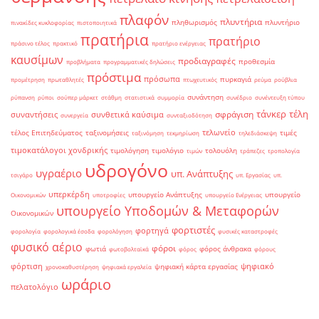
πλαφόν
πλυντήρια
πληθωρισμός
πλυντήριο
πινακίδες κυκλοφορίας
πιστοποιητικά
πρατήρια
πρατήριο
πράσινο τέλος
πρακτικό
πρατήριο ενέργειας
καυσίμων
προδιαγραφές
προθεσμία
προβλήματα
προγραμματικές δηλώσεις
πρόστιμα
πρόσωπα
πυρκαγιά
προμέτρηση
πρωταθλητές
πτωχευτικός
ρεύμα
ρούβλια
συνάντηση
ρύπανση
ρύποι
σούπερ μάρκετ
στάθμη
στατιστικά
συμμορία
συνέδριο
συνέντευξη τύπου
τάνκερ
τέλη
σφράγιση
συναντήσεις
συνθετικά καύσιμα
συνεργεία
συνταξιοδότηση
τελωνείο
τέλος Επιτηδεύματος
ταξινομήσεις
τιμές
ταξινόμηση
τεκμηρίωση
τηλεδιάσκεψη
τιμοκατάλογοι χονδρικής
τιμολόγηση
τιμολόγιο
τολουόλη
τιμών
τράπεζες
τροπολογία
υδρογόνο
υγραέριο
υπ. Ανάπτυξης
τσιγάρο
υπ. Εργασίας
υπ.
υπερκέρδη
υπουργείο Ανάπτυξης
υπουργείο
Οικονομικών
υποτροφίες
υπουργείο Ενέργειας
υπουργείο Υποδομών & Μεταφορών
Οικονομικών
φορτιστές
φορτηγά
φορολογία
φορολογικά έσοδα
φορολόγηση
φυσικές καταστροφές
φυσικό αέριο
φόροι
φωτιά
φόρος άνθρακα
φωτοβολταϊκά
φόρος
φόρους
φόρτιση
ψηφιακό
ψηφιακή κάρτα εργασίας
χρονοκαθυστέρηση
ψηφιακά εργαλεία
ωράριο
πελατολόγιο