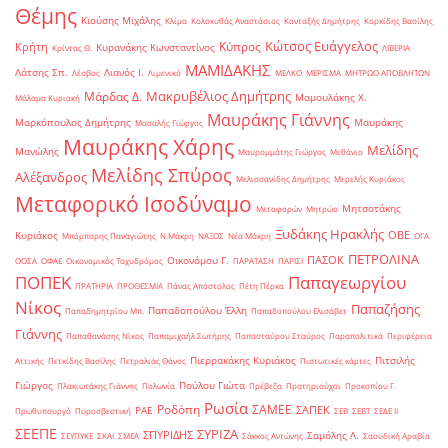
Θέμης
Κιούσης Μιχάλης
Κλίμα
Κολοκυθάς Αναστάσιος
Κονταξής Δημήτρης
Κορκίδης Βασίλης
Κώτσος Ευάγγελος
Κύπρος
Κρήτη
Κυρανάκης Κωνσταντίνος
Κρίντας Θ.
ΛΙΒΕΡΙΑ
ΜΑΜΙΔΑΚΗΣ
Λάτσης Σπ.
Λιανός Ι.
Λέσβος
Λιμενικό
ΜΕΛΚΟ
ΜΕΡΙΣΜΑ
ΜΗΤΡΩΟ ΑΠΟΒΛΗΤΩΝ
Μακρυβέλιος Δημήτρης
Μάρδας Δ.
Μαμουλάκης Χ.
Μάλαμα Κυριακή
Μαυράκης Γιάννης
Μαρκόπουλος Δημήτρης
Μαυράκης
Μασαλής Γιώργος
Μαυράκης Χάρης
Μελίδης
Μανώλης
Μαυρομμάτης Γιώργος
Μεθάνιο
Μελίδης Σπύρος
Αλέξανδρος
Μελισσανίδης Δημήτρης
Μερελής Κυριάκος
Μεταφορικό Ισοδύναμο
Μητσοτάκης
Μεταφορών
Μητρώο
Ξυδάκης Ηρακλής
ΟΒΕ
Κυριάκος
Μπόμπορης Παναγιώτης
Ν.Μάκρη
ΝΑΞΟΣ
Νέα Μάκρη
ΟΓΑ
ΠΕΤΡΟΛΙΝΑ
ΠΑΣΟΚ
Οικονόμου Γ.
ΟΟΣΑ
ΟΦΑΕ
Οικονομικός Ταχυδρόμος
ΠΑΡΑΤΑΣΗ
ΠΑΡΙΣΙ
ΠΟΠΕΚ
Παπαγεωργίου
ΠΡΑΤΗΡΙΑ
ΠΡΟΘΕΣΜΙΑ
Πάνας Απόστολος
Πέτη Πέρκα
Νίκος
Παπαζήσης
Παπαδοπούλου Έλλη
Παπαδημητρίου Μπ.
Παπαδοπούλου Ελισάβετ
Γιάννης
Παπαθανάσης Νίκος
Παπαμιχαήλ Σωτήρης
Παπασταύρου Σταύρος
Παραπολιτικά
Περιφέρεια
Πιερρακάκης Κυριάκος
Πιτσιλής
Αττικής
Πετκίδης Βασίλης
Πετραλιάς Θάνος
Πιστωτικές κάρτες
Γιώργος
Πούλου Γιώτα
Πλακιωτάκης Γιάννης
Πολωνία
Πρέβεζα
Πρατηριούχοι
Προκοπίου Γ.
Ρωσία
Ροδόπη
ΣΑΜΕΕ
ΣΑΠΕΚ
ΡΑΕ
Πρωθυπουργό
Πυροσβεστική
ΣΕΒ
ΣΕΒΤ
ΣΕΔΕ ΙΙ
ΣΕΕΠΕ
ΣΥΡΙΖΑ
ΣΠΥΡΙΔΗΣ
Σαμόλης Λ.
ΣΕΥΠΥΚΕ
ΣΚΑΙ
ΣΜΕΑ
Σάκκος Αντώνης
Σαουδική Αραβία