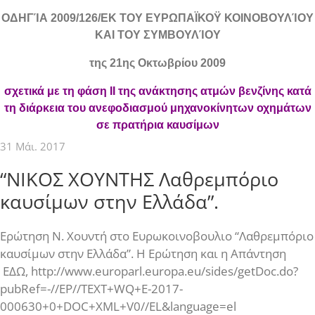
ΟΔΗΓΊΑ
2009/126/ΕΚ
ΤΟΥ ΕΥΡΩΠΑΪΚΟΫ ΚΟΙΝΟΒΟΥΛΊΟΥ
ΚΑΙ ΤΟΥ ΣΥΜΒΟΥΛΊΟΥ
της 21ης Οκτωβρίου 2009
σχετικά με τη φάση ΙΙ της ανάκτησης ατμών βενζίνης κατά
τη διάρκεια του ανεφοδιασμού μηχανοκίνητων οχημάτων
σε πρατήρια καυσίμων
31 Μάι. 2017
“ΝΙΚΟΣ ΧΟΥΝΤΗΣ Λαθρεμπόριο
καυσίμων στην Ελλάδα”.
Ερώτηση Ν. Χουντή στο Ευρωκοινοβουλιο “Λαθρεμπόριο
καυσίμων στην Ελλάδα”. Η Ερώτηση και η Απάντηση
ΕΔΩ, http://www.europarl.europa.eu/sides/getDoc.do?
pubRef=-//EP//TEXT+WQ+E-2017-
000630+0+DOC+XML+V0//EL&language=el