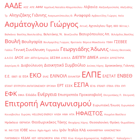
ΑΑΔΕ
Αλβανία
ΑΦΜ
ΑΟΖ
ΑΠΕ
Αγγελική Ναταλία Αδαμοπούλου
Αλεξανδρούπολη
Αλεξιάδης
Αληγιζάκης Γιάννης
Αναφορά
Τρ.
Αναγνωστόπουλος Θ.
Αρβανιτίδης Γιώργος
Ασία
Ασμάτογλου Γιώργος
Αχτσιόγλου Έφη
Αττική
ΒΕΘ
Βέττας Ι.
Βεσυρόπουλος Απ.
Βελετάκης Ν.
Βαλκάνια
Βασίλης Βασιλειάδης
Βενεζουέλα
Βιλιάρδος Βασίλης
Βουλή
Βουλγαρία
ΓΣΕΒΕΕ
Βουλγαρίδης Γιώργος
Βρετανία
Βόρεια Μακεδονία
ΓΕΜΗ
Γεωργιάδης Άδωνις
Γενική Συνέλευση
Γερμανία
Γαλλία
Γιάννης Θεοτοκάς
ΔΙΕΠΠΥ
ΔΙΜΕΑ
ΔΑΟΕ
ΔΕΣΦΑ
Δ.Α.Ο.Ε.
ΔΕΗ
ΔΕΠΑ Εμπορίας
ΔΙ.Μ.Ε.Α.
ΔΙΥΛΙΣΗ
ΔΙΥΛΙΣΤΗΡΙΑ
Διοικητικό Συμβούλιο
Διαβούλευση
Δρακακάκης Γιάννης
Δαγούμας Θ.
Δούκας Χάρης
ΕΛΠΕ
ΕΚΟ
ΕΝΒΕΘ
ΕΛΙΝΟΙΛ
ΕΛΣΤΑΤ
Ε.Ε.
ΕΕΑ
ΕΒΕΠ
ΕΕ
ΕΛΑΣ
ΕΛΛΑΚΤΩΡ
ΕΣΠΑ
ΕΡΤ
ΕΣΕΚ
ΕΠΑΝΤ
ΕΠΙΤΡΟΠΗ ΑΝΤΑΓΩΝΙΣΜΟΥ
ΕΡΓΑΝΗ
ΕΣΥΔ
ΕΤΕΑΕΠ
ΕΤΕΚΑ
ΕΤΕπ
ΕΥΠ
ΕΦΚ
Ενέργεια
Επιστρεπτέα Προκαταβολή
Ελλάδα
ΕΦΚΑ
Επιτροπάκης Π.
Επιτροπή
Επιτροπή Ανταγωνισμού
Ευρωπαϊκή Ένωση
Ευρωπαϊκό
ΗΦΑΙΣΤΟΣ
Κοινοβούλιο
Ευρώπη
ΗELLENiQ ENERGY
ΗΛΕΙΑ
ΗΜΑ
ΗΠΑ
Ηνωμένο Βασίλειο
Θεοδωρικάκος Τάκης
Ηράκλειο
Θεσσαλονίκη
Θράκη
ΘΕΡΜΟΙΛ
Θεοχάρης Χάρης
Θωμαδάκης
Ιταλία
ΙΟΒΕ
Ιράν
ΚΑΔ
Μ.
ΙΝΕ-ΓΣΕΕ
Ικόνιο
Ιλχάν Αχμέτ
Ινδία
ΚΑΘΗΜΕΡΙΝΗ
ΚΑΝΟΝΙΣΤΙΚΗ
ΚΕΔΑΚ
ΠΑΡΕΜΒΑΣΗ
ΚΕΠ
ΚΕΡΔΟΦΟΡΙΑ
ΚΙΝΑ
ΚΤΕΟ
Κίνα
Κίνημα Δημοκρατίας
Καββαθάς Γ.
Καλογήρου Ι.