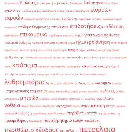
διαλύτες
διυλιστήρια
διασύνδεση ταμειακών
διαγωνισμός
δικαστήριο
δόση
δώρα
εισροών
εγκύκλιος
ειδικούς φόρους κατανάλωσης
ειδικός φόρος κατανάλωσης
εκροών
εμπάργκο
εισφορά αλληλεγγύης
εισφορές
εμπρησμός
εμπόριο
ενεργειακή κρίση
επιδοτήσεις
επιδότηση
επίδομα θέρμανσης
επενδύσεις
ενισχύσεις
επικουρικό
ηλεκτρικά αυτοκίνητα
ευρώ
επιθεώρηση
επιμέτρηση
εταιρείες
ηλεκτροκίνηση
ηλεκτρικά οχήματα
ηλεκτρικά ποδήλατα
ηλεκτρικό ρεύμα
θέση
θερμική
ιστορία
καταπόνηση
ιδιωτικά πρατήρια
ισοζύγιο
ισολογισμοί
ισχύ
ιχνηθέτης
κάμερα ασφαλείας
κέρδη
κίνητρα
καταγγελίες
κατανάλωση
κακοκαιρία
κανονισμός
κατάρτιση
καυσίμων
καυσόξυλα
καύσιμα
κλιματική αλλαγή
κλοπή
καύσι
καύσωνας
κερδοσκοπία
κερδοφορία
καυσίμων
κράνος
κράτος
κυβέρνηση
κυβικά
κυρώσεις
λίτρων
λαθραία
λαθρεμπορία
λαθρεμπόριο
λογισμικό
ληστεία
λιπαντήρια
ληστείες
λιγνίτης
λουκέτο
μελέτες
μέτρα δέουσας επιμέλειας
μέτρα προστασίας
μαφία
μείωση
μειώσεις
μελέτη
μητρώα
ναυτιλιακό
μπαταρίες
μεταφορικές
μικρόβια
μικτά κλιμάκια
μπαταρία
νοθεία
ογκομέτρηση
νομοσχέδιο
οδηγοί
νομιμη διακίνηση
νομοθεσία
νόμος
ορυκτά
παραβατικότητα
παράταση
καύσιμα
παραβάσεις
παραβάτικότητα
παραβατικότητατα
παρατηρητήριο τιμών
παραμεθόριος
περιβάλλον
παραπομπή
πετρέλαιο
περιθώριο κέρδους
πετρέλαιο