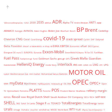
ADR
2035
ANT1
2030
Alpha TV
app
'άδεια κυκλοφορίας
1202
adblue
Andre Bledjian
BP
Brent
ARAMCO
AVINOIL
Biden Joe
Cedefop
Autogas
Baker Hughes
BlueFuel
Bosch
covid-19
CNG
Chevron
crack spread
Coral
Coral Energy
Cyclon
DAF
Dailymail
Delta Poseidon
e-ΕΦΚΑ
EBITDA
eFuel
diesel
e-katanalotis
e-shop
Economist
EKO Cyprus
Exxon-Mobil
Energean Oil
euro 5
EUROPOL
Eurostat
ExxonMobil Κύπρου
fit for 55
FuelMate
Fuel Pass
Greek Mafia
Guardian
Goldman Sachs
gov.gr
fuelprices.gr
fund
GPS
HelleniQ Energy
interlock
LNG
IRIS
LPG
Handelsblatt
Inside Story
kWh
LANA
LG
LPC
MOTOR OIL
Lukoil
Mediterranean Gas
mini market
Mohammad Sanusi Barkindo
OPEC
myData
OPEC+
Mytilineos
MWh
myΘέρμανση
newsauto.gr
OIL ONE
Open
POS
PLATTS
refinery margin
TV
Optima Bank
Petrolina
Porsche
Prudent Warrior
RealNews
Revoil
Royal Dutch Shell
self-test
Saudi Arabian Oil Company
REPSOL
RMM
SECU-TECH
SHELL
TotalEnergies
Stage II
TEXACO
TotalEnergy
SKG
Sokol
Sri Lanka
sts
twitter
Urals
WTI
Yiufi
vintage
Viohalco
voucher
windfall tax
WOOD
World Bank
«Άγιος Χριστόφορος»
΄1