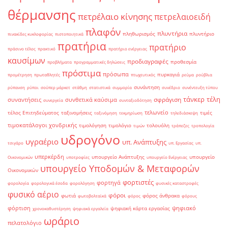
θέρμανσης
πετρέλαιο κίνησης
πετρελαιοειδή
πλαφόν
πλυντήρια
πληθωρισμός
πλυντήριο
πινακίδες κυκλοφορίας
πιστοποιητικά
πρατήρια
πρατήριο
πράσινο τέλος
πρακτικό
πρατήριο ενέργειας
καυσίμων
προδιαγραφές
προθεσμία
προβλήματα
προγραμματικές δηλώσεις
πρόστιμα
πρόσωπα
πυρκαγιά
προμέτρηση
πρωταθλητές
πτωχευτικός
ρεύμα
ρούβλια
συνάντηση
ρύπανση
ρύποι
σούπερ μάρκετ
στάθμη
στατιστικά
συμμορία
συνέδριο
συνέντευξη τύπου
τάνκερ
τέλη
σφράγιση
συναντήσεις
συνθετικά καύσιμα
συνεργεία
συνταξιοδότηση
τελωνείο
τέλος Επιτηδεύματος
ταξινομήσεις
τιμές
ταξινόμηση
τεκμηρίωση
τηλεδιάσκεψη
τιμοκατάλογοι χονδρικής
τιμολόγηση
τιμολόγιο
τολουόλη
τιμών
τράπεζες
τροπολογία
υδρογόνο
υγραέριο
υπ. Ανάπτυξης
τσιγάρο
υπ. Εργασίας
υπ.
υπερκέρδη
υπουργείο Ανάπτυξης
υπουργείο
Οικονομικών
υποτροφίες
υπουργείο Ενέργειας
υπουργείο Υποδομών & Μεταφορών
Οικονομικών
φορτιστές
φορτηγά
φορολογία
φορολογικά έσοδα
φορολόγηση
φυσικές καταστροφές
φυσικό αέριο
φόροι
φωτιά
φόρος άνθρακα
φωτοβολταϊκά
φόρος
φόρους
φόρτιση
ψηφιακό
ψηφιακή κάρτα εργασίας
χρονοκαθυστέρηση
ψηφιακά εργαλεία
ωράριο
πελατολόγιο