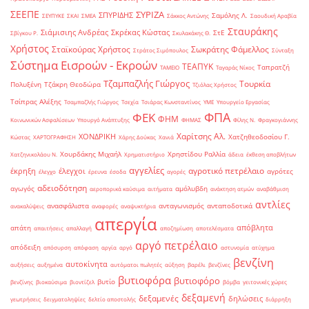
ΣΕΕΠΕ
ΣΥΡΙΖΑ
ΣΠΥΡΙΔΗΣ
Σαμόλης Λ.
ΣΕΥΠΥΚΕ
ΣΚΑΙ
ΣΜΕΑ
Σάκκος Αντώνης
Σαουδική Αραβία
Σταυράκης
Σιάμισιης Ανδρέας
Σκρέκας Κώστας
ΣτΕ
Σβίγκου Ρ.
Σκυλακάκης Θ.
Χρήστος
Σταϊκούρας Χρήστος
Σωκράτης Φάμελλος
Στράτος Σιμόπουλος
Σύνταξη
Σύστημα Εισροών - Εκροών
ΤΕΑΠΥΚ
Ταπρατζή
ΤΑΜΕΙΟ
Ταγαράς Νίκος
Τζαμπαζλής Γιώργος
Τουρκία
Πολυξένη
Τζάκρη Θεοδώρα
Τζιόλας Χρήστος
Τσίπρας Αλέξης
Τσαμπαζλής Γιώργος
Τσεχία
Τσιάρας Κωνσταντίνος
ΥΜΕ
Υπουργείο Εργασίας
ΦΠΑ
ΦΕΚ
ΦΗΜ
Κοινωνικών Ασφαλίσεων
Υπουργό Ανάπτυξης
ΦΗΜΑΣ
Φίλης Ν.
Φραγκογιάννης
Χαρίτσης Αλ.
ΧΟΝΔΡΙΚΗ
Χατζηθεοδοσίου Γ.
Κώστας
ΧΑΡΤΟΓΡΑΦΗΣΗ
Χάρης Δούκας
Χανιά
Χουρδάκης Μιχαήλ
Χρηστίδου Ραλλία
Χατζηνικολάου Ν.
Χρηματιστήριο
άδεια
έκθεση αποβλήτων
αγγελίες
αγροτικό πετρέλαιο
έκρηξη
έλεγχοι
αγρότες
έλεγχο
έρευνα
έσοδα
αγορές
αδειοδότηση
αγωγός
αμόλυβδη
αεροπορικά καύσιμα
αιτήματα
ανάκτηση ατμών
αναβάθμιση
αντλίες
ανασφάλιστα
ανταγωνισμός
ανταποδοτικά
ανακαλύψεις
αναφορές
αναψυκτήρια
απεργία
απόβλητα
απάτη
απαιτήσεις
απαλλαγή
αποζημίωση
αποτελέσματα
αργό πετρέλαιο
απόδειξη
απόσυρση
απόφαση
αργία
αργό
αστυνομία
ατύχημα
βενζίνη
αυτοκίνητα
αυξήσεις
αυξημένα
αυτόματοι πωλητές
αύξηση
βαρέλι
βενζίνες
βυτιοφόρα
βυτιοφόρο
βυτίο
βενζίνης
βιοκαύσιμα
βιοντίζελ
βόμβα
γειτονικές χώρες
δεξαμενή
δεξαμενές
δηλώσεις
γεωτρήσεις
δειγματοληψίες
δελτίο αποστολής
διάρρηξη