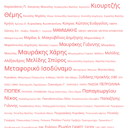
Κιουρτζής
Καρανάσιος Π.
Κατρίνης Μανώλης
Κεγκέρογλου Βασίλης
Κερατσίνι
Θέμης
Κιούσης Μιχάλης
Κλίμα
Κολοκυθάς Αναστάσιος
Κονταξής Δημήτρης
Κορκίδης Βασίλης
Κώτσος Ευάγγελος
Κύπρος
Κρήτη
Κυρανάκης Κωνσταντίνος
Κρίντας Θ.
ΛΙΒΕΡΙΑ
ΜΑΜΙΔΑΚΗΣ
Λάτσης Σπ.
Λιανός Ι.
Λέσβος
Λιμενικό
ΜΕΛΚΟ
ΜΕΡΙΣΜΑ
ΜΗΤΡΩΟ ΑΠΟΒΛΗΤΩΝ
Μακρυβέλιος Δημήτρης
Μάρδας Δ.
Μαμουλάκης Χ.
Μάλαμα Κυριακή
Μαυράκης Γιάννης
Μαρκόπουλος Δημήτρης
Μαυράκης
Μασαλής Γιώργος
Μαυράκης Χάρης
Μελίδης
Μανώλης
Μαυρομμάτης Γιώργος
Μεθάνιο
Μελίδης Σπύρος
Αλέξανδρος
Μελισσανίδης Δημήτρης
Μερελής Κυριάκος
Μεταφορικό Ισοδύναμο
Μητσοτάκης
Μεταφορών
Μητρώο
Ξυδάκης Ηρακλής
ΟΒΕ
Κυριάκος
Μπόμπορης Παναγιώτης
Ν.Μάκρη
ΝΑΞΟΣ
Νέα Μάκρη
ΟΓΑ
ΠΕΤΡΟΛΙΝΑ
ΠΑΣΟΚ
Οικονόμου Γ.
ΟΟΣΑ
ΟΦΑΕ
Οικονομικός Ταχυδρόμος
ΠΑΡΑΤΑΣΗ
ΠΑΡΙΣΙ
ΠΟΠΕΚ
Παπαγεωργίου
ΠΡΑΤΗΡΙΑ
ΠΡΟΘΕΣΜΙΑ
Πάνας Απόστολος
Πέτη Πέρκα
Νίκος
Παπαζήσης
Παπαδοπούλου Έλλη
Παπαδημητρίου Μπ.
Παπαδοπούλου Ελισάβετ
Γιάννης
Παπαθανάσης Νίκος
Παπαμιχαήλ Σωτήρης
Παπασταύρου Σταύρος
Παραπολιτικά
Περιφέρεια
Πιερρακάκης Κυριάκος
Πιτσιλής
Αττικής
Πετκίδης Βασίλης
Πετραλιάς Θάνος
Πιστωτικές κάρτες
Γιώργος
Πούλου Γιώτα
Πλακιωτάκης Γιάννης
Πολωνία
Πρέβεζα
Πρατηριούχοι
Προκοπίου Γ.
Ρωσία
Ροδόπη
ΣΑΜΕΕ
ΣΑΠΕΚ
ΡΑΕ
Πρωθυπουργό
Πυροσβεστική
ΣΕΒ
ΣΕΒΤ
ΣΕΔΕ ΙΙ