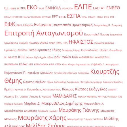
ΕΛΠΕ
ΕΚΟ
ΕΝΒΕΘ
ΕΛΙΝΟΙΛ
ΕΛΣΤΑΤ
Ε.Ε.
ΕΕΑ
ΕΒΕΠ
ΕΕ
ΕΛΑΣ
ΕΛΛΑΚΤΩΡ
ΕΣΠΑ
ΕΡΤ
ΕΣΕΚ
ΕΠΑΝΤ
ΕΠΙΤΡΟΠΗ ΑΝΤΑΓΩΝΙΣΜΟΥ
ΕΡΓΑΝΗ
ΕΣΥΔ
ΕΤΕΑΕΠ
ΕΤΕΚΑ
ΕΤΕπ
ΕΥΠ
ΕΦΚ
Ενέργεια
Επιστρεπτέα Προκαταβολή
Ελλάδα
ΕΦΚΑ
Επιτροπάκης Π.
Επιτροπή
Επιτροπή Ανταγωνισμού
Ευρωπαϊκή Ένωση
Ευρωπαϊκό
ΗΦΑΙΣΤΟΣ
Κοινοβούλιο
Ευρώπη
ΗELLENiQ ENERGY
ΗΛΕΙΑ
ΗΜΑ
ΗΠΑ
Ηνωμένο Βασίλειο
Θεοδωρικάκος Τάκης
Ηράκλειο
Θεσσαλονίκη
Θράκη
ΘΕΡΜΟΙΛ
Θεοχάρης Χάρης
Θωμαδάκης
Ιταλία
ΙΟΒΕ
Ιράν
ΚΑΔ
Μ.
ΙΝΕ-ΓΣΕΕ
Ικόνιο
Ιλχάν Αχμέτ
Ινδία
ΚΑΘΗΜΕΡΙΝΗ
ΚΑΝΟΝΙΣΤΙΚΗ
ΚΕΔΑΚ
ΠΑΡΕΜΒΑΣΗ
ΚΕΠ
ΚΕΡΔΟΦΟΡΙΑ
ΚΙΝΑ
ΚΤΕΟ
Κίνα
Κίνημα Δημοκρατίας
Καββαθάς Γ.
Καλογήρου Ι.
Κιουρτζής
Καρανάσιος Π.
Κατρίνης Μανώλης
Κεγκέρογλου Βασίλης
Κερατσίνι
Θέμης
Κιούσης Μιχάλης
Κλίμα
Κολοκυθάς Αναστάσιος
Κονταξής Δημήτρης
Κορκίδης Βασίλης
Κώτσος Ευάγγελος
Κύπρος
Κρήτη
Κυρανάκης Κωνσταντίνος
Κρίντας Θ.
ΛΙΒΕΡΙΑ
ΜΑΜΙΔΑΚΗΣ
Λάτσης Σπ.
Λιανός Ι.
Λέσβος
Λιμενικό
ΜΕΛΚΟ
ΜΕΡΙΣΜΑ
ΜΗΤΡΩΟ ΑΠΟΒΛΗΤΩΝ
Μακρυβέλιος Δημήτρης
Μάρδας Δ.
Μαμουλάκης Χ.
Μάλαμα Κυριακή
Μαυράκης Γιάννης
Μαρκόπουλος Δημήτρης
Μαυράκης
Μασαλής Γιώργος
Μαυράκης Χάρης
Μελίδης
Μανώλης
Μαυρομμάτης Γιώργος
Μεθάνιο
Μελίδης Σπύρος
Αλέξανδρος
Μελισσανίδης Δημήτρης
Μερελής Κυριάκος