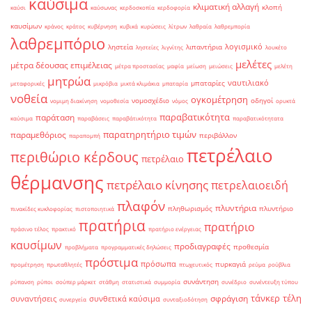
καύσιμα
κλιματική αλλαγή
κλοπή
καύσι
καύσωνας
κερδοσκοπία
κερδοφορία
καυσίμων
κράνος
κράτος
κυβέρνηση
κυβικά
κυρώσεις
λίτρων
λαθραία
λαθρεμπορία
λαθρεμπόριο
λογισμικό
ληστεία
λιπαντήρια
ληστείες
λιγνίτης
λουκέτο
μελέτες
μέτρα δέουσας επιμέλειας
μέτρα προστασίας
μαφία
μείωση
μειώσεις
μελέτη
μητρώα
ναυτιλιακό
μπαταρίες
μεταφορικές
μικρόβια
μικτά κλιμάκια
μπαταρία
νοθεία
ογκομέτρηση
νομοσχέδιο
οδηγοί
νομιμη διακίνηση
νομοθεσία
νόμος
ορυκτά
παραβατικότητα
παράταση
καύσιμα
παραβάσεις
παραβάτικότητα
παραβατικότητατα
παρατηρητήριο τιμών
παραμεθόριος
περιβάλλον
παραπομπή
πετρέλαιο
περιθώριο κέρδους
πετρέλαιο
θέρμανσης
πετρέλαιο κίνησης
πετρελαιοειδή
πλαφόν
πλυντήρια
πληθωρισμός
πλυντήριο
πινακίδες κυκλοφορίας
πιστοποιητικά
πρατήρια
πρατήριο
πράσινο τέλος
πρακτικό
πρατήριο ενέργειας
καυσίμων
προδιαγραφές
προθεσμία
προβλήματα
προγραμματικές δηλώσεις
πρόστιμα
πρόσωπα
πυρκαγιά
προμέτρηση
πρωταθλητές
πτωχευτικός
ρεύμα
ρούβλια
συνάντηση
ρύπανση
ρύποι
σούπερ μάρκετ
στάθμη
στατιστικά
συμμορία
συνέδριο
συνέντευξη τύπου
τάνκερ
τέλη
σφράγιση
συναντήσεις
συνθετικά καύσιμα
συνεργεία
συνταξιοδότηση