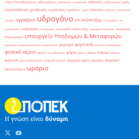
τελωνείο
τέλος Επιτηδεύματος
ταξινομήσεις
τιμές
ταξινόμηση
τεκμηρίωση
τηλεδιάσκεψη
τιμοκατάλογοι χονδρικής
τιμολόγηση
τιμολόγιο
τολουόλη
τιμών
τράπεζες
τροπολογία
υδρογόνο
υγραέριο
υπ. Ανάπτυξης
τσιγάρο
υπ. Εργασίας
υπ.
υπερκέρδη
υπουργείο Ανάπτυξης
υπουργείο
Οικονομικών
υποτροφίες
υπουργείο Ενέργειας
υπουργείο Υποδομών & Μεταφορών
Οικονομικών
φορτιστές
φορτηγά
φορολογία
φορολογικά έσοδα
φορολόγηση
φυσικές καταστροφές
φυσικό αέριο
φόροι
φωτιά
φόρος άνθρακα
φωτοβολταϊκά
φόρος
φόρους
φόρτιση
ψηφιακό
ψηφιακή κάρτα εργασίας
χρονοκαθυστέρηση
ψηφιακά εργαλεία
ωράριο
πελατολόγιο