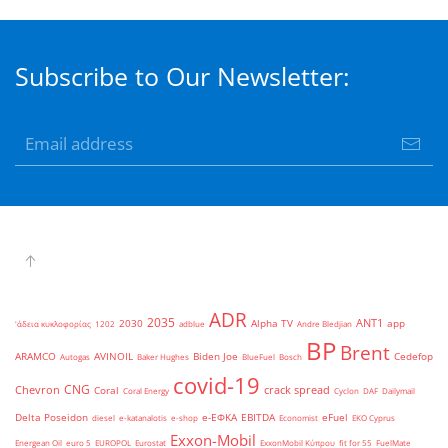
Subscribe to Our Newsletter:
ADR
2035
ANT1
2030
Alpha TV
app
'άδεια κυκλοφορίας
1202
adblue
Andre Bledjian
BP
Brent
ARAMCO
AVINOIL
Biden Joe
Cedefop
Autogas
Baker Hughes
BlueFuel
Bosch
covid-19
CNG
Chevron
crack spread
Coral
Coral Energy
Cyclon
DAF
Dailymail
Delta Poseidon
e-ΕΦΚΑ
EBITDA
eFuel
diesel
e-katanalotis
e-shop
Economist
EKO Cyprus
Exxon-Mobil
Energean Oil
euro 5
EUROPOL
Eurostat
ExxonMobil Κύπρου
fit for 55
FuelMate