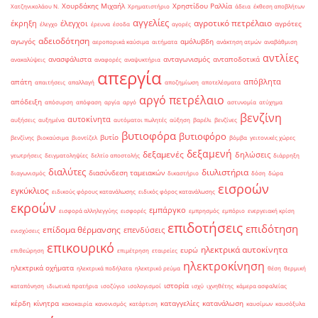
Χουρδάκης Μιχαήλ
Χρηστίδου Ραλλία
Χατζηνικολάου Ν.
Χρηματιστήριο
άδεια
έκθεση αποβλήτων
αγγελίες
αγροτικό πετρέλαιο
έκρηξη
έλεγχοι
αγρότες
έλεγχο
έρευνα
έσοδα
αγορές
αδειοδότηση
αγωγός
αμόλυβδη
αεροπορικά καύσιμα
αιτήματα
ανάκτηση ατμών
αναβάθμιση
αντλίες
ανασφάλιστα
ανταγωνισμός
ανταποδοτικά
ανακαλύψεις
αναφορές
αναψυκτήρια
απεργία
απόβλητα
απάτη
απαιτήσεις
απαλλαγή
αποζημίωση
αποτελέσματα
αργό πετρέλαιο
απόδειξη
απόσυρση
απόφαση
αργία
αργό
αστυνομία
ατύχημα
βενζίνη
αυτοκίνητα
αυξήσεις
αυξημένα
αυτόματοι πωλητές
αύξηση
βαρέλι
βενζίνες
βυτιοφόρα
βυτιοφόρο
βυτίο
βενζίνης
βιοκαύσιμα
βιοντίζελ
βόμβα
γειτονικές χώρες
δεξαμενή
δεξαμενές
δηλώσεις
γεωτρήσεις
δειγματοληψίες
δελτίο αποστολής
διάρρηξη
διαλύτες
διυλιστήρια
διασύνδεση ταμειακών
διαγωνισμός
δικαστήριο
δόση
δώρα
εισροών
εγκύκλιος
ειδικούς φόρους κατανάλωσης
ειδικός φόρος κατανάλωσης
εκροών
εμπάργκο
εισφορά αλληλεγγύης
εισφορές
εμπρησμός
εμπόριο
ενεργειακή κρίση
επιδοτήσεις
επιδότηση
επίδομα θέρμανσης
επενδύσεις
ενισχύσεις
επικουρικό
ηλεκτρικά αυτοκίνητα
ευρώ
επιθεώρηση
επιμέτρηση
εταιρείες
ηλεκτροκίνηση
ηλεκτρικά οχήματα
ηλεκτρικά ποδήλατα
ηλεκτρικό ρεύμα
θέση
θερμική
ιστορία
καταπόνηση
ιδιωτικά πρατήρια
ισοζύγιο
ισολογισμοί
ισχύ
ιχνηθέτης
κάμερα ασφαλείας
κέρδη
κίνητρα
καταγγελίες
κατανάλωση
κακοκαιρία
κανονισμός
κατάρτιση
καυσίμων
καυσόξυλα