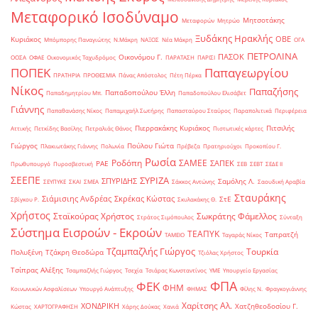
Μεταφορικό Ισοδύναμο
Μητσοτάκης
Μεταφορών
Μητρώο
Ξυδάκης Ηρακλής
ΟΒΕ
Κυριάκος
Μπόμπορης Παναγιώτης
Ν.Μάκρη
ΝΑΞΟΣ
Νέα Μάκρη
ΟΓΑ
ΠΕΤΡΟΛΙΝΑ
ΠΑΣΟΚ
Οικονόμου Γ.
ΟΟΣΑ
ΟΦΑΕ
Οικονομικός Ταχυδρόμος
ΠΑΡΑΤΑΣΗ
ΠΑΡΙΣΙ
ΠΟΠΕΚ
Παπαγεωργίου
ΠΡΑΤΗΡΙΑ
ΠΡΟΘΕΣΜΙΑ
Πάνας Απόστολος
Πέτη Πέρκα
Νίκος
Παπαζήσης
Παπαδοπούλου Έλλη
Παπαδημητρίου Μπ.
Παπαδοπούλου Ελισάβετ
Γιάννης
Παπαθανάσης Νίκος
Παπαμιχαήλ Σωτήρης
Παπασταύρου Σταύρος
Παραπολιτικά
Περιφέρεια
Πιερρακάκης Κυριάκος
Πιτσιλής
Αττικής
Πετκίδης Βασίλης
Πετραλιάς Θάνος
Πιστωτικές κάρτες
Γιώργος
Πούλου Γιώτα
Πλακιωτάκης Γιάννης
Πολωνία
Πρέβεζα
Πρατηριούχοι
Προκοπίου Γ.
Ρωσία
Ροδόπη
ΣΑΜΕΕ
ΣΑΠΕΚ
ΡΑΕ
Πρωθυπουργό
Πυροσβεστική
ΣΕΒ
ΣΕΒΤ
ΣΕΔΕ ΙΙ
ΣΕΕΠΕ
ΣΥΡΙΖΑ
ΣΠΥΡΙΔΗΣ
Σαμόλης Λ.
ΣΕΥΠΥΚΕ
ΣΚΑΙ
ΣΜΕΑ
Σάκκος Αντώνης
Σαουδική Αραβία
Σταυράκης
Σιάμισιης Ανδρέας
Σκρέκας Κώστας
ΣτΕ
Σβίγκου Ρ.
Σκυλακάκης Θ.
Χρήστος
Σταϊκούρας Χρήστος
Σωκράτης Φάμελλος
Στράτος Σιμόπουλος
Σύνταξη
Σύστημα Εισροών - Εκροών
ΤΕΑΠΥΚ
Ταπρατζή
ΤΑΜΕΙΟ
Ταγαράς Νίκος
Τζαμπαζλής Γιώργος
Τουρκία
Πολυξένη
Τζάκρη Θεοδώρα
Τζιόλας Χρήστος
Τσίπρας Αλέξης
Τσαμπαζλής Γιώργος
Τσεχία
Τσιάρας Κωνσταντίνος
ΥΜΕ
Υπουργείο Εργασίας
ΦΠΑ
ΦΕΚ
ΦΗΜ
Κοινωνικών Ασφαλίσεων
Υπουργό Ανάπτυξης
ΦΗΜΑΣ
Φίλης Ν.
Φραγκογιάννης
Χαρίτσης Αλ.
ΧΟΝΔΡΙΚΗ
Χατζηθεοδοσίου Γ.
Κώστας
ΧΑΡΤΟΓΡΑΦΗΣΗ
Χάρης Δούκας
Χανιά