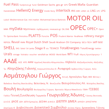
Fuel Pass
Greek Mafia
Guardian
Goldman Sachs
gov.gr
fuelprices.gr
fund
GPS
HelleniQ Energy
interlock
LNG
IRIS
LPG
Handelsblatt
Inside Story
kWh
LANA
LG
LPC
MOTOR OIL
Lukoil
Mediterranean Gas
mini market
Mohammad Sanusi Barkindo
OPEC
myData
OPEC+
Mytilineos
MWh
myΘέρμανση
newsauto.gr
OIL ONE
Open
POS
PLATTS
refinery margin
TV
Optima Bank
Petrolina
Porsche
Prudent Warrior
RealNews
Revoil
Royal Dutch Shell
self-test
Saudi Arabian Oil Company
REPSOL
RMM
SECU-TECH
SHELL
TotalEnergies
Stage II
TEXACO
TotalEnergy
SKG
Sokol
Sri Lanka
sts
twitter
Urals
WTI
Yiufi
vintage
Viohalco
voucher
windfall tax
WOOD
World Bank
«Άγιος Χριστόφορος»
΄1
ΑΑΔΕ
Αλβανία
ΑΦΜ
ΑΟΖ
ΑΠΕ
Αγγελική Ναταλία Αδαμοπούλου
Αλεξανδρούπολη
Αλεξιάδης
Αληγιζάκης Γιάννης
Αναφορά
Τρ.
Αναγνωστόπουλος Θ.
Αρβανιτίδης Γιώργος
Ασία
Ασμάτογλου Γιώργος
Αχτσιόγλου Έφη
Αττική
ΒΕΘ
Βέττας Ι.
Βεσυρόπουλος Απ.
Βελετάκης Ν.
Βαλκάνια
Βασίλης Βασιλειάδης
Βενεζουέλα
Βιλιάρδος Βασίλης
Βουλή
Βουλγαρία
ΓΣΕΒΕΕ
Βουλγαρίδης Γιώργος
Βρετανία
Βόρεια Μακεδονία
ΓΕΜΗ
Γεωργιάδης Άδωνις
Γενική Συνέλευση
Γερμανία
Γαλλία
Γιάννης Θεοτοκάς
ΔΙΕΠΠΥ
ΔΙΜΕΑ
ΔΑΟΕ
ΔΕΣΦΑ
Δ.Α.Ο.Ε.
ΔΕΗ
ΔΕΠΑ Εμπορίας
ΔΙ.Μ.Ε.Α.
ΔΙΥΛΙΣΗ
ΔΙΥΛΙΣΤΗΡΙΑ
Διοικητικό Συμβούλιο
Διαβούλευση
Δρακακάκης Γιάννης
Δαγούμας Θ.
Δούκας Χάρης