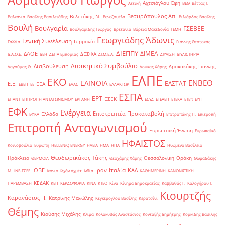
Αχτσιόγλου Έφη
Αττική
ΒΕΘ
Βέττας Ι.
Βεσυρόπουλος Απ.
Βελετάκης Ν.
Βαλκάνια
Βασίλης Βασιλειάδης
Βενεζουέλα
Βιλιάρδος Βασίλης
Βουλή
Βουλγαρία
ΓΣΕΒΕΕ
Βουλγαρίδης Γιώργος
Βρετανία
Βόρεια Μακεδονία
ΓΕΜΗ
Γεωργιάδης Άδωνις
Γενική Συνέλευση
Γερμανία
Γαλλία
Γιάννης Θεοτοκάς
ΔΙΕΠΠΥ
ΔΙΜΕΑ
ΔΑΟΕ
ΔΕΣΦΑ
Δ.Α.Ο.Ε.
ΔΕΗ
ΔΕΠΑ Εμπορίας
ΔΙ.Μ.Ε.Α.
ΔΙΥΛΙΣΗ
ΔΙΥΛΙΣΤΗΡΙΑ
Διοικητικό Συμβούλιο
Διαβούλευση
Δρακακάκης Γιάννης
Δαγούμας Θ.
Δούκας Χάρης
ΕΛΠΕ
ΕΚΟ
ΕΝΒΕΘ
ΕΛΙΝΟΙΛ
ΕΛΣΤΑΤ
Ε.Ε.
ΕΕΑ
ΕΒΕΠ
ΕΕ
ΕΛΑΣ
ΕΛΛΑΚΤΩΡ
ΕΣΠΑ
ΕΡΤ
ΕΣΕΚ
ΕΠΑΝΤ
ΕΠΙΤΡΟΠΗ ΑΝΤΑΓΩΝΙΣΜΟΥ
ΕΡΓΑΝΗ
ΕΣΥΔ
ΕΤΕΑΕΠ
ΕΤΕΚΑ
ΕΤΕπ
ΕΥΠ
ΕΦΚ
Ενέργεια
Επιστρεπτέα Προκαταβολή
Ελλάδα
ΕΦΚΑ
Επιτροπάκης Π.
Επιτροπή
Επιτροπή Ανταγωνισμού
Ευρωπαϊκή Ένωση
Ευρωπαϊκό
ΗΦΑΙΣΤΟΣ
Κοινοβούλιο
Ευρώπη
ΗELLENiQ ENERGY
ΗΛΕΙΑ
ΗΜΑ
ΗΠΑ
Ηνωμένο Βασίλειο
Θεοδωρικάκος Τάκης
Ηράκλειο
Θεσσαλονίκη
Θράκη
ΘΕΡΜΟΙΛ
Θεοχάρης Χάρης
Θωμαδάκης
Ιταλία
ΙΟΒΕ
Ιράν
ΚΑΔ
Μ.
ΙΝΕ-ΓΣΕΕ
Ικόνιο
Ιλχάν Αχμέτ
Ινδία
ΚΑΘΗΜΕΡΙΝΗ
ΚΑΝΟΝΙΣΤΙΚΗ
ΚΕΔΑΚ
ΠΑΡΕΜΒΑΣΗ
ΚΕΠ
ΚΕΡΔΟΦΟΡΙΑ
ΚΙΝΑ
ΚΤΕΟ
Κίνα
Κίνημα Δημοκρατίας
Καββαθάς Γ.
Καλογήρου Ι.
Κιουρτζής
Καρανάσιος Π.
Κατρίνης Μανώλης
Κεγκέρογλου Βασίλης
Κερατσίνι
Θέμης
Κιούσης Μιχάλης
Κλίμα
Κολοκυθάς Αναστάσιος
Κονταξής Δημήτρης
Κορκίδης Βασίλης