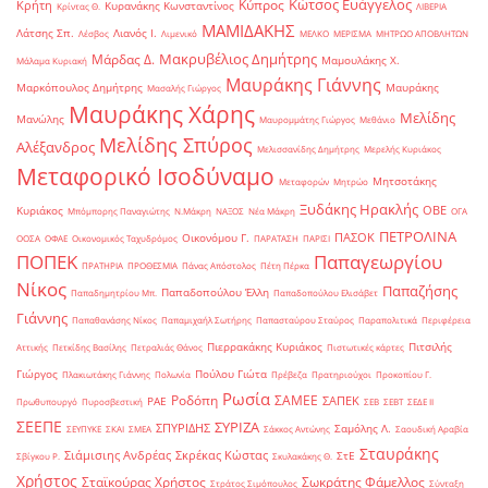
Κώτσος Ευάγγελος
Κύπρος
Κρήτη
Κυρανάκης Κωνσταντίνος
Κρίντας Θ.
ΛΙΒΕΡΙΑ
ΜΑΜΙΔΑΚΗΣ
Λάτσης Σπ.
Λιανός Ι.
Λέσβος
Λιμενικό
ΜΕΛΚΟ
ΜΕΡΙΣΜΑ
ΜΗΤΡΩΟ ΑΠΟΒΛΗΤΩΝ
Μακρυβέλιος Δημήτρης
Μάρδας Δ.
Μαμουλάκης Χ.
Μάλαμα Κυριακή
Μαυράκης Γιάννης
Μαρκόπουλος Δημήτρης
Μαυράκης
Μασαλής Γιώργος
Μαυράκης Χάρης
Μελίδης
Μανώλης
Μαυρομμάτης Γιώργος
Μεθάνιο
Μελίδης Σπύρος
Αλέξανδρος
Μελισσανίδης Δημήτρης
Μερελής Κυριάκος
Μεταφορικό Ισοδύναμο
Μητσοτάκης
Μεταφορών
Μητρώο
Ξυδάκης Ηρακλής
ΟΒΕ
Κυριάκος
Μπόμπορης Παναγιώτης
Ν.Μάκρη
ΝΑΞΟΣ
Νέα Μάκρη
ΟΓΑ
ΠΕΤΡΟΛΙΝΑ
ΠΑΣΟΚ
Οικονόμου Γ.
ΟΟΣΑ
ΟΦΑΕ
Οικονομικός Ταχυδρόμος
ΠΑΡΑΤΑΣΗ
ΠΑΡΙΣΙ
ΠΟΠΕΚ
Παπαγεωργίου
ΠΡΑΤΗΡΙΑ
ΠΡΟΘΕΣΜΙΑ
Πάνας Απόστολος
Πέτη Πέρκα
Νίκος
Παπαζήσης
Παπαδοπούλου Έλλη
Παπαδημητρίου Μπ.
Παπαδοπούλου Ελισάβετ
Γιάννης
Παπαθανάσης Νίκος
Παπαμιχαήλ Σωτήρης
Παπασταύρου Σταύρος
Παραπολιτικά
Περιφέρεια
Πιερρακάκης Κυριάκος
Πιτσιλής
Αττικής
Πετκίδης Βασίλης
Πετραλιάς Θάνος
Πιστωτικές κάρτες
Γιώργος
Πούλου Γιώτα
Πλακιωτάκης Γιάννης
Πολωνία
Πρέβεζα
Πρατηριούχοι
Προκοπίου Γ.
Ρωσία
Ροδόπη
ΣΑΜΕΕ
ΣΑΠΕΚ
ΡΑΕ
Πρωθυπουργό
Πυροσβεστική
ΣΕΒ
ΣΕΒΤ
ΣΕΔΕ ΙΙ
ΣΕΕΠΕ
ΣΥΡΙΖΑ
ΣΠΥΡΙΔΗΣ
Σαμόλης Λ.
ΣΕΥΠΥΚΕ
ΣΚΑΙ
ΣΜΕΑ
Σάκκος Αντώνης
Σαουδική Αραβία
Σταυράκης
Σιάμισιης Ανδρέας
Σκρέκας Κώστας
ΣτΕ
Σβίγκου Ρ.
Σκυλακάκης Θ.
Χρήστος
Σταϊκούρας Χρήστος
Σωκράτης Φάμελλος
Στράτος Σιμόπουλος
Σύνταξη