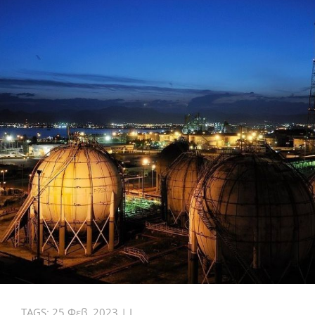
TAGS:
25 Φεβ. 2023
|
I