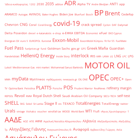
ADR
2035
ANT1
2030
Alpha TV
app
'άδεια κυκλοφορίας
1202
adblue
Andre Bledjian
BP
Brent
ARAMCO
AVINOIL
Biden Joe
Cedefop
Autogas
Baker Hughes
BlueFuel
Bosch
covid-19
CNG
Chevron
crack spread
Coral
Coral Energy
Cyclon
DAF
Dailymail
Delta Poseidon
e-ΕΦΚΑ
EBITDA
eFuel
diesel
e-katanalotis
e-shop
Economist
EKO Cyprus
Exxon-Mobil
Energean Oil
euro 5
EUROPOL
Eurostat
ExxonMobil Κύπρου
fit for 55
FuelMate
Fuel Pass
Greek Mafia
Guardian
Goldman Sachs
gov.gr
fuelprices.gr
fund
GPS
HelleniQ Energy
interlock
LNG
IRIS
LPG
Handelsblatt
Inside Story
kWh
LANA
LG
LPC
MOTOR OIL
Lukoil
Mediterranean Gas
mini market
Mohammad Sanusi Barkindo
OPEC
myData
OPEC+
Mytilineos
MWh
myΘέρμανση
newsauto.gr
OIL ONE
Open
POS
PLATTS
refinery margin
TV
Optima Bank
Petrolina
Porsche
Prudent Warrior
RealNews
Revoil
Royal Dutch Shell
self-test
Saudi Arabian Oil Company
REPSOL
RMM
SECU-TECH
SHELL
TotalEnergies
Stage II
TEXACO
TotalEnergy
SKG
Sokol
Sri Lanka
sts
twitter
Urals
WTI
Yiufi
vintage
Viohalco
voucher
windfall tax
WOOD
World Bank
«Άγιος Χριστόφορος»
΄1
ΑΑΔΕ
Αλβανία
ΑΦΜ
ΑΟΖ
ΑΠΕ
Αγγελική Ναταλία Αδαμοπούλου
Αλεξανδρούπολη
Αλεξιάδης
Αληγιζάκης Γιάννης
Αναφορά
Τρ.
Αναγνωστόπουλος Θ.
Αρβανιτίδης Γιώργος
Ασία
Ασμάτογλου Γιώργος