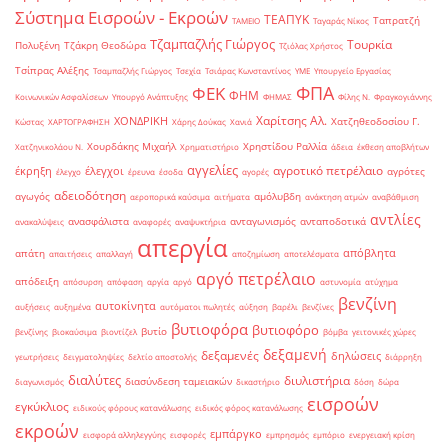
Σύστημα Εισροών - Εκροών
ΤΕΑΠΥΚ
Ταπρατζή
ΤΑΜΕΙΟ
Ταγαράς Νίκος
Τζαμπαζλής Γιώργος
Τουρκία
Πολυξένη
Τζάκρη Θεοδώρα
Τζιόλας Χρήστος
Τσίπρας Αλέξης
Τσαμπαζλής Γιώργος
Τσεχία
Τσιάρας Κωνσταντίνος
ΥΜΕ
Υπουργείο Εργασίας
ΦΠΑ
ΦΕΚ
ΦΗΜ
Κοινωνικών Ασφαλίσεων
Υπουργό Ανάπτυξης
ΦΗΜΑΣ
Φίλης Ν.
Φραγκογιάννης
Χαρίτσης Αλ.
ΧΟΝΔΡΙΚΗ
Χατζηθεοδοσίου Γ.
Κώστας
ΧΑΡΤΟΓΡΑΦΗΣΗ
Χάρης Δούκας
Χανιά
Χουρδάκης Μιχαήλ
Χρηστίδου Ραλλία
Χατζηνικολάου Ν.
Χρηματιστήριο
άδεια
έκθεση αποβλήτων
αγγελίες
αγροτικό πετρέλαιο
έκρηξη
έλεγχοι
αγρότες
έλεγχο
έρευνα
έσοδα
αγορές
αδειοδότηση
αγωγός
αμόλυβδη
αεροπορικά καύσιμα
αιτήματα
ανάκτηση ατμών
αναβάθμιση
αντλίες
ανασφάλιστα
ανταγωνισμός
ανταποδοτικά
ανακαλύψεις
αναφορές
αναψυκτήρια
απεργία
απόβλητα
απάτη
απαιτήσεις
απαλλαγή
αποζημίωση
αποτελέσματα
αργό πετρέλαιο
απόδειξη
απόσυρση
απόφαση
αργία
αργό
αστυνομία
ατύχημα
βενζίνη
αυτοκίνητα
αυξήσεις
αυξημένα
αυτόματοι πωλητές
αύξηση
βαρέλι
βενζίνες
βυτιοφόρα
βυτιοφόρο
βυτίο
βενζίνης
βιοκαύσιμα
βιοντίζελ
βόμβα
γειτονικές χώρες
δεξαμενή
δεξαμενές
δηλώσεις
γεωτρήσεις
δειγματοληψίες
δελτίο αποστολής
διάρρηξη
διαλύτες
διυλιστήρια
διασύνδεση ταμειακών
διαγωνισμός
δικαστήριο
δόση
δώρα
εισροών
εγκύκλιος
ειδικούς φόρους κατανάλωσης
ειδικός φόρος κατανάλωσης
εκροών
εμπάργκο
εισφορά αλληλεγγύης
εισφορές
εμπρησμός
εμπόριο
ενεργειακή κρίση