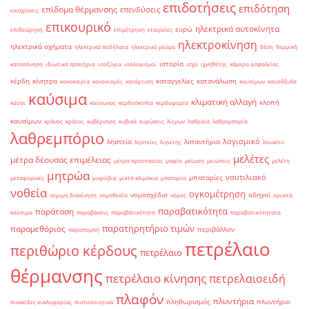
επιδοτήσεις
επιδότηση
επίδομα θέρμανσης
επενδύσεις
ενισχύσεις
επικουρικό
ηλεκτρικά αυτοκίνητα
ευρώ
επιθεώρηση
επιμέτρηση
εταιρείες
ηλεκτροκίνηση
ηλεκτρικά οχήματα
ηλεκτρικά ποδήλατα
ηλεκτρικό ρεύμα
θέση
θερμική
ιστορία
καταπόνηση
ιδιωτικά πρατήρια
ισοζύγιο
ισολογισμοί
ισχύ
ιχνηθέτης
κάμερα ασφαλείας
κέρδη
κίνητρα
καταγγελίες
κατανάλωση
κακοκαιρία
κανονισμός
κατάρτιση
καυσίμων
καυσόξυλα
καύσιμα
κλιματική αλλαγή
κλοπή
καύσι
καύσωνας
κερδοσκοπία
κερδοφορία
καυσίμων
κράνος
κράτος
κυβέρνηση
κυβικά
κυρώσεις
λίτρων
λαθραία
λαθρεμπορία
λαθρεμπόριο
λογισμικό
ληστεία
λιπαντήρια
ληστείες
λιγνίτης
λουκέτο
μελέτες
μέτρα δέουσας επιμέλειας
μέτρα προστασίας
μαφία
μείωση
μειώσεις
μελέτη
μητρώα
ναυτιλιακό
μπαταρίες
μεταφορικές
μικρόβια
μικτά κλιμάκια
μπαταρία
νοθεία
ογκομέτρηση
νομοσχέδιο
οδηγοί
νομιμη διακίνηση
νομοθεσία
νόμος
ορυκτά
παραβατικότητα
παράταση
καύσιμα
παραβάσεις
παραβάτικότητα
παραβατικότητατα
παρατηρητήριο τιμών
παραμεθόριος
περιβάλλον
παραπομπή
πετρέλαιο
περιθώριο κέρδους
πετρέλαιο
θέρμανσης
πετρέλαιο κίνησης
πετρελαιοειδή
πλαφόν
πλυντήρια
πληθωρισμός
πλυντήριο
πινακίδες κυκλοφορίας
πιστοποιητικά