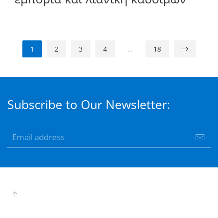
1
2
3
4
…
18
Subscribe to Our Newsletter: