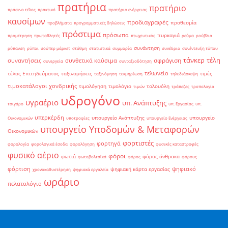
πρατήρια
πρατήριο
πράσινο τέλος
πρακτικό
πρατήριο ενέργειας
καυσίμων
προδιαγραφές
προθεσμία
προβλήματα
προγραμματικές δηλώσεις
πρόστιμα
πρόσωπα
πυρκαγιά
προμέτρηση
πρωταθλητές
πτωχευτικός
ρεύμα
ρούβλια
συνάντηση
ρύπανση
ρύποι
σούπερ μάρκετ
στάθμη
στατιστικά
συμμορία
συνέδριο
συνέντευξη τύπου
τάνκερ
τέλη
σφράγιση
συναντήσεις
συνθετικά καύσιμα
συνεργεία
συνταξιοδότηση
τελωνείο
τέλος Επιτηδεύματος
ταξινομήσεις
τιμές
ταξινόμηση
τεκμηρίωση
τηλεδιάσκεψη
τιμοκατάλογοι χονδρικής
τιμολόγηση
τιμολόγιο
τολουόλη
τιμών
τράπεζες
τροπολογία
υδρογόνο
υγραέριο
υπ. Ανάπτυξης
τσιγάρο
υπ. Εργασίας
υπ.
υπερκέρδη
υπουργείο Ανάπτυξης
υπουργείο
Οικονομικών
υποτροφίες
υπουργείο Ενέργειας
υπουργείο Υποδομών & Μεταφορών
Οικονομικών
φορτιστές
φορτηγά
φορολογία
φορολογικά έσοδα
φορολόγηση
φυσικές καταστροφές
φυσικό αέριο
φόροι
φωτιά
φόρος άνθρακα
φωτοβολταϊκά
φόρος
φόρους
φόρτιση
ψηφιακό
ψηφιακή κάρτα εργασίας
χρονοκαθυστέρηση
ψηφιακά εργαλεία
ωράριο
πελατολόγιο