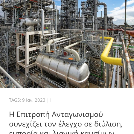
TAGS:
9 Ιαν. 2023
|
I
Η Επιτροπή Ανταγωνισμού
συνεχίζει τον έλεγχο σε διύλιση,
εμπορία και λιανική καυσίμων