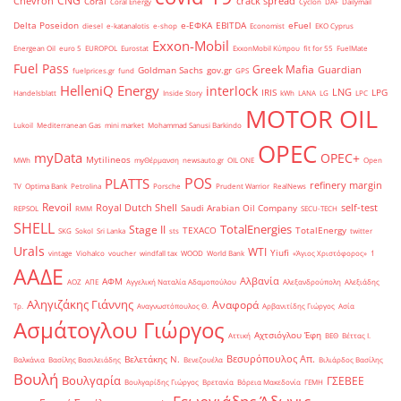
CNG
Chevron
crack spread
Coral
Coral Energy
Cyclon
DAF
Dailymail
Delta Poseidon
e-ΕΦΚΑ
EBITDA
eFuel
diesel
e-katanalotis
e-shop
Economist
EKO Cyprus
Exxon-Mobil
Energean Oil
euro 5
EUROPOL
Eurostat
ExxonMobil Κύπρου
fit for 55
FuelMate
Fuel Pass
Greek Mafia
Guardian
Goldman Sachs
gov.gr
fuelprices.gr
fund
GPS
HelleniQ Energy
interlock
LNG
IRIS
LPG
Handelsblatt
Inside Story
kWh
LANA
LG
LPC
MOTOR OIL
Lukoil
Mediterranean Gas
mini market
Mohammad Sanusi Barkindo
OPEC
myData
OPEC+
Mytilineos
MWh
myΘέρμανση
newsauto.gr
OIL ONE
Open
POS
PLATTS
refinery margin
TV
Optima Bank
Petrolina
Porsche
Prudent Warrior
RealNews
Revoil
Royal Dutch Shell
self-test
Saudi Arabian Oil Company
REPSOL
RMM
SECU-TECH
SHELL
TotalEnergies
Stage II
TEXACO
TotalEnergy
SKG
Sokol
Sri Lanka
sts
twitter
Urals
WTI
Yiufi
vintage
Viohalco
voucher
windfall tax
WOOD
World Bank
«Άγιος Χριστόφορος»
΄1
ΑΑΔΕ
Αλβανία
ΑΦΜ
ΑΟΖ
ΑΠΕ
Αγγελική Ναταλία Αδαμοπούλου
Αλεξανδρούπολη
Αλεξιάδης
Αληγιζάκης Γιάννης
Αναφορά
Τρ.
Αναγνωστόπουλος Θ.
Αρβανιτίδης Γιώργος
Ασία
Ασμάτογλου Γιώργος
Αχτσιόγλου Έφη
Αττική
ΒΕΘ
Βέττας Ι.
Βεσυρόπουλος Απ.
Βελετάκης Ν.
Βαλκάνια
Βασίλης Βασιλειάδης
Βενεζουέλα
Βιλιάρδος Βασίλης
Βουλή
Βουλγαρία
ΓΣΕΒΕΕ
Βουλγαρίδης Γιώργος
Βρετανία
Βόρεια Μακεδονία
ΓΕΜΗ