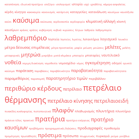
ιστορία
καταπόνηση
ιδιωτικά πρατήρια
ισοζύγιο
ισολογισμοί
ισχύ
ιχνηθέτης
κάμερα ασφαλείας
κέρδη
κίνητρα
καταγγελίες
κατανάλωση
κακοκαιρία
κανονισμός
κατάρτιση
καυσίμων
καυσόξυλα
καύσιμα
κλιματική αλλαγή
κλοπή
καύσι
καύσωνας
κερδοσκοπία
κερδοφορία
καυσίμων
κράνος
κράτος
κυβέρνηση
κυβικά
κυρώσεις
λίτρων
λαθραία
λαθρεμπορία
λαθρεμπόριο
λογισμικό
ληστεία
λιπαντήρια
ληστείες
λιγνίτης
λουκέτο
μελέτες
μέτρα δέουσας επιμέλειας
μέτρα προστασίας
μαφία
μείωση
μειώσεις
μελέτη
μητρώα
ναυτιλιακό
μπαταρίες
μεταφορικές
μικρόβια
μικτά κλιμάκια
μπαταρία
νοθεία
ογκομέτρηση
νομοσχέδιο
οδηγοί
νομιμη διακίνηση
νομοθεσία
νόμος
ορυκτά
παραβατικότητα
παράταση
καύσιμα
παραβάσεις
παραβάτικότητα
παραβατικότητατα
παρατηρητήριο τιμών
παραμεθόριος
περιβάλλον
παραπομπή
πετρέλαιο
περιθώριο κέρδους
πετρέλαιο
θέρμανσης
πετρέλαιο κίνησης
πετρελαιοειδή
πλαφόν
πλυντήρια
πληθωρισμός
πλυντήριο
πινακίδες κυκλοφορίας
πιστοποιητικά
πρατήρια
πρατήριο
πράσινο τέλος
πρακτικό
πρατήριο ενέργειας
καυσίμων
προδιαγραφές
προθεσμία
προβλήματα
προγραμματικές δηλώσεις
πρόστιμα
πρόσωπα
πυρκαγιά
προμέτρηση
πρωταθλητές
πτωχευτικός
ρεύμα
ρούβλια