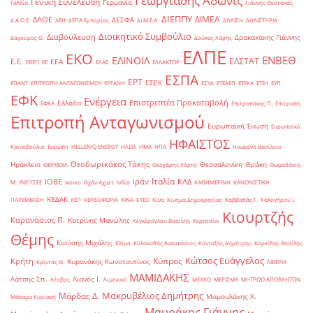
Γεωργιάδης Άδωνις
Γενική Συνέλευση
Γερμανία
Γαλλία
Γιάννης Θεοτοκάς
ΔΙΕΠΠΥ
ΔΙΜΕΑ
ΔΑΟΕ
ΔΕΣΦΑ
Δ.Α.Ο.Ε.
ΔΕΗ
ΔΕΠΑ Εμπορίας
ΔΙ.Μ.Ε.Α.
ΔΙΥΛΙΣΗ
ΔΙΥΛΙΣΤΗΡΙΑ
Διοικητικό Συμβούλιο
Διαβούλευση
Δρακακάκης Γιάννης
Δαγούμας Θ.
Δούκας Χάρης
ΕΛΠΕ
ΕΚΟ
ΕΝΒΕΘ
ΕΛΙΝΟΙΛ
ΕΛΣΤΑΤ
Ε.Ε.
ΕΕΑ
ΕΒΕΠ
ΕΕ
ΕΛΑΣ
ΕΛΛΑΚΤΩΡ
ΕΣΠΑ
ΕΡΤ
ΕΣΕΚ
ΕΠΑΝΤ
ΕΠΙΤΡΟΠΗ ΑΝΤΑΓΩΝΙΣΜΟΥ
ΕΡΓΑΝΗ
ΕΣΥΔ
ΕΤΕΑΕΠ
ΕΤΕΚΑ
ΕΤΕπ
ΕΥΠ
ΕΦΚ
Ενέργεια
Επιστρεπτέα Προκαταβολή
Ελλάδα
ΕΦΚΑ
Επιτροπάκης Π.
Επιτροπή
Επιτροπή Ανταγωνισμού
Ευρωπαϊκή Ένωση
Ευρωπαϊκό
ΗΦΑΙΣΤΟΣ
Κοινοβούλιο
Ευρώπη
ΗELLENiQ ENERGY
ΗΛΕΙΑ
ΗΜΑ
ΗΠΑ
Ηνωμένο Βασίλειο
Θεοδωρικάκος Τάκης
Ηράκλειο
Θεσσαλονίκη
Θράκη
ΘΕΡΜΟΙΛ
Θεοχάρης Χάρης
Θωμαδάκης
Ιταλία
ΙΟΒΕ
Ιράν
ΚΑΔ
Μ.
ΙΝΕ-ΓΣΕΕ
Ικόνιο
Ιλχάν Αχμέτ
Ινδία
ΚΑΘΗΜΕΡΙΝΗ
ΚΑΝΟΝΙΣΤΙΚΗ
ΚΕΔΑΚ
ΠΑΡΕΜΒΑΣΗ
ΚΕΠ
ΚΕΡΔΟΦΟΡΙΑ
ΚΙΝΑ
ΚΤΕΟ
Κίνα
Κίνημα Δημοκρατίας
Καββαθάς Γ.
Καλογήρου Ι.
Κιουρτζής
Καρανάσιος Π.
Κατρίνης Μανώλης
Κεγκέρογλου Βασίλης
Κερατσίνι
Θέμης
Κιούσης Μιχάλης
Κλίμα
Κολοκυθάς Αναστάσιος
Κονταξής Δημήτρης
Κορκίδης Βασίλης
Κώτσος Ευάγγελος
Κύπρος
Κρήτη
Κυρανάκης Κωνσταντίνος
Κρίντας Θ.
ΛΙΒΕΡΙΑ
ΜΑΜΙΔΑΚΗΣ
Λάτσης Σπ.
Λιανός Ι.
Λέσβος
Λιμενικό
ΜΕΛΚΟ
ΜΕΡΙΣΜΑ
ΜΗΤΡΩΟ ΑΠΟΒΛΗΤΩΝ
Μακρυβέλιος Δημήτρης
Μάρδας Δ.
Μαμουλάκης Χ.
Μάλαμα Κυριακή
Μαυράκης Γιάννης