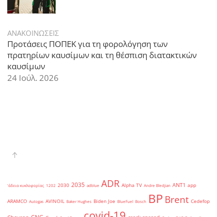
ΑΝΑΚΟΙΝΩΣΕΙΣ
Προτάσεις ΠΟΠΕΚ για τη φορολόγηση των
πρατηρίων καυσίμων και τη θέσπιση διατακτικών
καυσίμων
24 Ιούλ. 2026
ADR
2035
ANT1
2030
Alpha TV
app
'άδεια κυκλοφορίας
1202
adblue
Andre Bledjian
BP
Brent
ARAMCO
AVINOIL
Biden Joe
Cedefop
Autogas
Baker Hughes
BlueFuel
Bosch
covid-19