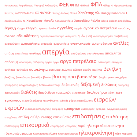
ΦΠΑ
ΦΕΚ
ΦΗΜ
Κοινωνικών Ασφαλίσεων
Υπουργό Ανάπτυξης
ΦΗΜΑΣ
Φίλης Ν.
Φραγκογιάννης
Χαρίτσης Αλ.
ΧΟΝΔΡΙΚΗ
Χατζηθεοδοσίου Γ.
Κώστας
ΧΑΡΤΟΓΡΑΦΗΣΗ
Χάρης Δούκας
Χανιά
Χουρδάκης Μιχαήλ
Χρηστίδου Ραλλία
Χατζηνικολάου Ν.
Χρηματιστήριο
άδεια
έκθεση αποβλήτων
αγγελίες
αγροτικό πετρέλαιο
έκρηξη
έλεγχοι
αγρότες
έλεγχο
έρευνα
έσοδα
αγορές
αδειοδότηση
αγωγός
αμόλυβδη
αεροπορικά καύσιμα
αιτήματα
ανάκτηση ατμών
αναβάθμιση
αντλίες
ανασφάλιστα
ανταγωνισμός
ανταποδοτικά
ανακαλύψεις
αναφορές
αναψυκτήρια
απεργία
απόβλητα
απάτη
απαιτήσεις
απαλλαγή
αποζημίωση
αποτελέσματα
αργό πετρέλαιο
απόδειξη
απόσυρση
απόφαση
αργία
αργό
αστυνομία
ατύχημα
βενζίνη
αυτοκίνητα
αυξήσεις
αυξημένα
αυτόματοι πωλητές
αύξηση
βαρέλι
βενζίνες
βυτιοφόρα
βυτιοφόρο
βυτίο
βενζίνης
βιοκαύσιμα
βιοντίζελ
βόμβα
γειτονικές χώρες
δεξαμενή
δεξαμενές
δηλώσεις
γεωτρήσεις
δειγματοληψίες
δελτίο αποστολής
διάρρηξη
διαλύτες
διυλιστήρια
διασύνδεση ταμειακών
διαγωνισμός
δικαστήριο
δόση
δώρα
εισροών
εγκύκλιος
ειδικούς φόρους κατανάλωσης
ειδικός φόρος κατανάλωσης
εκροών
εμπάργκο
εισφορά αλληλεγγύης
εισφορές
εμπρησμός
εμπόριο
ενεργειακή κρίση
επιδοτήσεις
επιδότηση
επίδομα θέρμανσης
επενδύσεις
ενισχύσεις
επικουρικό
ηλεκτρικά αυτοκίνητα
ευρώ
επιθεώρηση
επιμέτρηση
εταιρείες
ηλεκτροκίνηση
ηλεκτρικά οχήματα
ηλεκτρικά ποδήλατα
ηλεκτρικό ρεύμα
θέση
θερμική