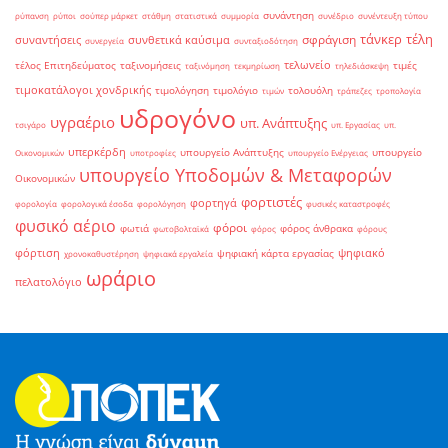
συνάντηση
ρύπανση
ρύποι
σούπερ μάρκετ
στάθμη
στατιστικά
συμμορία
συνέδριο
συνέντευξη τύπου
τάνκερ
τέλη
σφράγιση
συναντήσεις
συνθετικά καύσιμα
συνεργεία
συνταξιοδότηση
τελωνείο
τέλος Επιτηδεύματος
ταξινομήσεις
τιμές
ταξινόμηση
τεκμηρίωση
τηλεδιάσκεψη
τιμοκατάλογοι χονδρικής
τιμολόγηση
τιμολόγιο
τολουόλη
τιμών
τράπεζες
τροπολογία
υδρογόνο
υγραέριο
υπ. Ανάπτυξης
τσιγάρο
υπ. Εργασίας
υπ.
υπερκέρδη
υπουργείο Ανάπτυξης
υπουργείο
Οικονομικών
υποτροφίες
υπουργείο Ενέργειας
υπουργείο Υποδομών & Μεταφορών
Οικονομικών
φορτιστές
φορτηγά
φορολογία
φορολογικά έσοδα
φορολόγηση
φυσικές καταστροφές
φυσικό αέριο
φόροι
φωτιά
φόρος άνθρακα
φωτοβολταϊκά
φόρος
φόρους
φόρτιση
ψηφιακό
ψηφιακή κάρτα εργασίας
χρονοκαθυστέρηση
ψηφιακά εργαλεία
ωράριο
πελατολόγιο