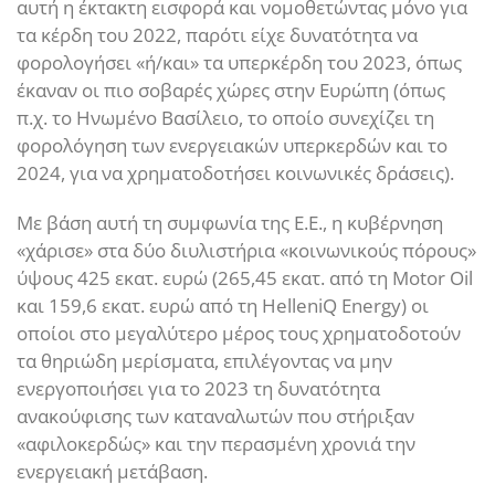
αυτή η έκτακτη εισφορά και νομοθετώντας μόνο για
τα κέρδη του 2022, παρότι είχε δυνατότητα να
φορολογήσει «ή/και» τα υπερκέρδη του 2023, όπως
έκαναν οι πιο σοβαρές χώρες στην Ευρώπη (όπως
π.χ. το Ηνωμένο Βασίλειο, το οποίο συνεχίζει τη
φορολόγηση των ενεργειακών υπερκερδών και το
2024, για να χρηματοδοτήσει κοινωνικές δράσεις).
Με βάση αυτή τη συμφωνία της Ε.Ε., η κυβέρνηση
«χάρισε» στα δύο διυλιστήρια «κοινωνικούς πόρους»
ύψους 425 εκατ. ευρώ (265,45 εκατ. από τη Motor Oil
και 159,6 εκατ. ευρώ από τη HelleniQ Energy) οι
οποίοι στο μεγαλύτερο μέρος τους χρηματοδοτούν
τα θηριώδη μερίσματα, επιλέγοντας να μην
ενεργοποιήσει για το 2023 τη δυνατότητα
ανακούφισης των καταναλωτών που στήριξαν
«αφιλοκερδώς» και την περασμένη χρονιά την
ενεργειακή μετάβαση.