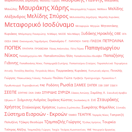
Μαρκόπουλος Δημήτρης
Μαυράκης
Μασαλής Γιώργος
Μαυράκης Χάρης
Μελίδης
Μανώλης
Μαυρομμάτης Γιώργος
Μεθάνιο
Μελίδης Σπύρος
Αλέξανδρος
Μελισσανίδης Δημήτρης
Μερελής Κυριάκος
Μεταφορικό Ισοδύναμο
Μητσοτάκης
Μεταφορών
Μητρώο
Ξυδάκης Ηρακλής
ΟΒΕ
Κυριάκος
Μπόμπορης Παναγιώτης
Ν.Μάκρη
ΝΑΞΟΣ
Νέα Μάκρη
ΟΓΑ
ΠΕΤΡΟΛΙΝΑ
ΠΑΣΟΚ
Οικονόμου Γ.
ΟΟΣΑ
ΟΦΑΕ
Οικονομικός Ταχυδρόμος
ΠΑΡΑΤΑΣΗ
ΠΑΡΙΣΙ
ΠΟΠΕΚ
Παπαγεωργίου
ΠΡΑΤΗΡΙΑ
ΠΡΟΘΕΣΜΙΑ
Πάνας Απόστολος
Πέτη Πέρκα
Νίκος
Παπαζήσης
Παπαδοπούλου Έλλη
Παπαδημητρίου Μπ.
Παπαδοπούλου Ελισάβετ
Γιάννης
Παπαθανάσης Νίκος
Παπαμιχαήλ Σωτήρης
Παπασταύρου Σταύρος
Παραπολιτικά
Περιφέρεια
Πιερρακάκης Κυριάκος
Πιτσιλής
Αττικής
Πετκίδης Βασίλης
Πετραλιάς Θάνος
Πιστωτικές κάρτες
Γιώργος
Πούλου Γιώτα
Πλακιωτάκης Γιάννης
Πολωνία
Πρέβεζα
Πρατηριούχοι
Προκοπίου Γ.
Ρωσία
Ροδόπη
ΣΑΜΕΕ
ΣΑΠΕΚ
ΡΑΕ
Πρωθυπουργό
Πυροσβεστική
ΣΕΒ
ΣΕΒΤ
ΣΕΔΕ ΙΙ
ΣΕΕΠΕ
ΣΥΡΙΖΑ
ΣΠΥΡΙΔΗΣ
Σαμόλης Λ.
ΣΕΥΠΥΚΕ
ΣΚΑΙ
ΣΜΕΑ
Σάκκος Αντώνης
Σαουδική Αραβία
Σταυράκης
Σιάμισιης Ανδρέας
Σκρέκας Κώστας
ΣτΕ
Σβίγκου Ρ.
Σκυλακάκης Θ.
Χρήστος
Σταϊκούρας Χρήστος
Σωκράτης Φάμελλος
Στράτος Σιμόπουλος
Σύνταξη
Σύστημα Εισροών - Εκροών
ΤΕΑΠΥΚ
Ταπρατζή
ΤΑΜΕΙΟ
Ταγαράς Νίκος
Τζαμπαζλής Γιώργος
Τουρκία
Πολυξένη
Τζάκρη Θεοδώρα
Τζιόλας Χρήστος
Τσίπρας Αλέξης
Τσαμπαζλής Γιώργος
Τσεχία
Τσιάρας Κωνσταντίνος
ΥΜΕ
Υπουργείο Εργασίας