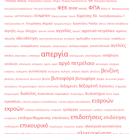
Τσίπρας Αλέξης
Τσαμπαζλής Γιώργος
Τσεχία
Τσιάρας Κωνσταντίνος
ΥΜΕ
Υπουργείο Εργασίας
ΦΠΑ
ΦΕΚ
ΦΗΜ
Κοινωνικών Ασφαλίσεων
Υπουργό Ανάπτυξης
ΦΗΜΑΣ
Φίλης Ν.
Φραγκογιάννης
Χαρίτσης Αλ.
ΧΟΝΔΡΙΚΗ
Χατζηθεοδοσίου Γ.
Κώστας
ΧΑΡΤΟΓΡΑΦΗΣΗ
Χάρης Δούκας
Χανιά
Χουρδάκης Μιχαήλ
Χρηστίδου Ραλλία
Χατζηνικολάου Ν.
Χρηματιστήριο
άδεια
έκθεση αποβλήτων
αγγελίες
αγροτικό πετρέλαιο
έκρηξη
έλεγχοι
αγρότες
έλεγχο
έρευνα
έσοδα
αγορές
αδειοδότηση
αγωγός
αμόλυβδη
αεροπορικά καύσιμα
αιτήματα
ανάκτηση ατμών
αναβάθμιση
αντλίες
ανασφάλιστα
ανταγωνισμός
ανταποδοτικά
ανακαλύψεις
αναφορές
αναψυκτήρια
απεργία
απόβλητα
απάτη
απαιτήσεις
απαλλαγή
αποζημίωση
αποτελέσματα
αργό πετρέλαιο
απόδειξη
απόσυρση
απόφαση
αργία
αργό
αστυνομία
ατύχημα
βενζίνη
αυτοκίνητα
αυξήσεις
αυξημένα
αυτόματοι πωλητές
αύξηση
βαρέλι
βενζίνες
βυτιοφόρα
βυτιοφόρο
βυτίο
βενζίνης
βιοκαύσιμα
βιοντίζελ
βόμβα
γειτονικές χώρες
δεξαμενή
δεξαμενές
δηλώσεις
γεωτρήσεις
δειγματοληψίες
δελτίο αποστολής
διάρρηξη
διαλύτες
διυλιστήρια
διασύνδεση ταμειακών
διαγωνισμός
δικαστήριο
δόση
δώρα
εισροών
εγκύκλιος
ειδικούς φόρους κατανάλωσης
ειδικός φόρος κατανάλωσης
εκροών
εμπάργκο
εισφορά αλληλεγγύης
εισφορές
εμπρησμός
εμπόριο
ενεργειακή κρίση
επιδοτήσεις
επιδότηση
επίδομα θέρμανσης
επενδύσεις
ενισχύσεις
επικουρικό
ηλεκτρικά αυτοκίνητα
ευρώ
επιθεώρηση
επιμέτρηση
εταιρείες
ηλεκτροκίνηση
ηλεκτρικά οχήματα
ηλεκτρικά ποδήλατα
ηλεκτρικό ρεύμα
θέση
θερμική