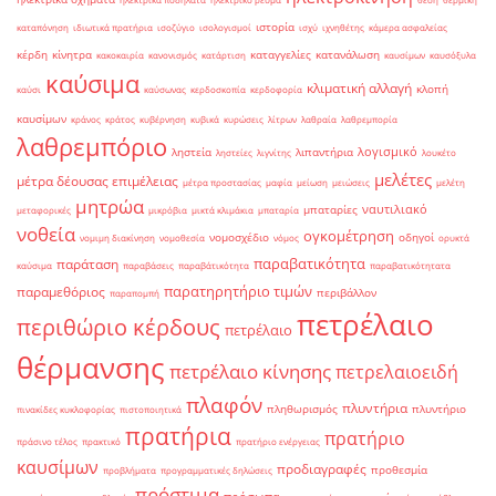
ιστορία
καταπόνηση
ιδιωτικά πρατήρια
ισοζύγιο
ισολογισμοί
ισχύ
ιχνηθέτης
κάμερα ασφαλείας
κέρδη
κίνητρα
καταγγελίες
κατανάλωση
κακοκαιρία
κανονισμός
κατάρτιση
καυσίμων
καυσόξυλα
καύσιμα
κλιματική αλλαγή
κλοπή
καύσι
καύσωνας
κερδοσκοπία
κερδοφορία
καυσίμων
κράνος
κράτος
κυβέρνηση
κυβικά
κυρώσεις
λίτρων
λαθραία
λαθρεμπορία
λαθρεμπόριο
λογισμικό
ληστεία
λιπαντήρια
ληστείες
λιγνίτης
λουκέτο
μελέτες
μέτρα δέουσας επιμέλειας
μέτρα προστασίας
μαφία
μείωση
μειώσεις
μελέτη
μητρώα
ναυτιλιακό
μπαταρίες
μεταφορικές
μικρόβια
μικτά κλιμάκια
μπαταρία
νοθεία
ογκομέτρηση
νομοσχέδιο
οδηγοί
νομιμη διακίνηση
νομοθεσία
νόμος
ορυκτά
παραβατικότητα
παράταση
καύσιμα
παραβάσεις
παραβάτικότητα
παραβατικότητατα
παρατηρητήριο τιμών
παραμεθόριος
περιβάλλον
παραπομπή
πετρέλαιο
περιθώριο κέρδους
πετρέλαιο
θέρμανσης
πετρέλαιο κίνησης
πετρελαιοειδή
πλαφόν
πλυντήρια
πληθωρισμός
πλυντήριο
πινακίδες κυκλοφορίας
πιστοποιητικά
πρατήρια
πρατήριο
πράσινο τέλος
πρακτικό
πρατήριο ενέργειας
καυσίμων
προδιαγραφές
προθεσμία
προβλήματα
προγραμματικές δηλώσεις
πρόστιμα