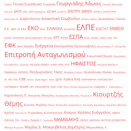
Γεωργιάδης Άδωνις
Γενική Συνέλευση
Γερμανία
Γαλλία
Γιάννης Θεοτοκάς
ΔΙΕΠΠΥ
ΔΙΜΕΑ
ΔΑΟΕ
ΔΕΣΦΑ
Δ.Α.Ο.Ε.
ΔΕΗ
ΔΕΠΑ Εμπορίας
ΔΙ.Μ.Ε.Α.
ΔΙΥΛΙΣΗ
ΔΙΥΛΙΣΤΗΡΙΑ
Διοικητικό Συμβούλιο
Διαβούλευση
Δρακακάκης Γιάννης
Δαγούμας Θ.
Δούκας Χάρης
ΕΛΠΕ
ΕΚΟ
ΕΝΒΕΘ
ΕΛΙΝΟΙΛ
ΕΛΣΤΑΤ
Ε.Ε.
ΕΕΑ
ΕΒΕΠ
ΕΕ
ΕΛΑΣ
ΕΛΛΑΚΤΩΡ
ΕΣΠΑ
ΕΡΤ
ΕΣΕΚ
ΕΠΑΝΤ
ΕΠΙΤΡΟΠΗ ΑΝΤΑΓΩΝΙΣΜΟΥ
ΕΡΓΑΝΗ
ΕΣΥΔ
ΕΤΕΑΕΠ
ΕΤΕΚΑ
ΕΤΕπ
ΕΥΠ
ΕΦΚ
Ενέργεια
Επιστρεπτέα Προκαταβολή
Ελλάδα
ΕΦΚΑ
Επιτροπάκης Π.
Επιτροπή
Επιτροπή Ανταγωνισμού
Ευρωπαϊκή Ένωση
Ευρωπαϊκό
ΗΦΑΙΣΤΟΣ
Κοινοβούλιο
Ευρώπη
ΗELLENiQ ENERGY
ΗΛΕΙΑ
ΗΜΑ
ΗΠΑ
Ηνωμένο Βασίλειο
Θεοδωρικάκος Τάκης
Ηράκλειο
Θεσσαλονίκη
Θράκη
ΘΕΡΜΟΙΛ
Θεοχάρης Χάρης
Θωμαδάκης
Ιταλία
ΙΟΒΕ
Ιράν
ΚΑΔ
Μ.
ΙΝΕ-ΓΣΕΕ
Ικόνιο
Ιλχάν Αχμέτ
Ινδία
ΚΑΘΗΜΕΡΙΝΗ
ΚΑΝΟΝΙΣΤΙΚΗ
ΚΕΔΑΚ
ΠΑΡΕΜΒΑΣΗ
ΚΕΠ
ΚΕΡΔΟΦΟΡΙΑ
ΚΙΝΑ
ΚΤΕΟ
Κίνα
Κίνημα Δημοκρατίας
Καββαθάς Γ.
Καλογήρου Ι.
Κιουρτζής
Καρανάσιος Π.
Κατρίνης Μανώλης
Κεγκέρογλου Βασίλης
Κερατσίνι
Θέμης
Κιούσης Μιχάλης
Κλίμα
Κολοκυθάς Αναστάσιος
Κονταξής Δημήτρης
Κορκίδης Βασίλης
Κώτσος Ευάγγελος
Κύπρος
Κρήτη
Κυρανάκης Κωνσταντίνος
Κρίντας Θ.
ΛΙΒΕΡΙΑ
ΜΑΜΙΔΑΚΗΣ
Λάτσης Σπ.
Λιανός Ι.
Λέσβος
Λιμενικό
ΜΕΛΚΟ
ΜΕΡΙΣΜΑ
ΜΗΤΡΩΟ ΑΠΟΒΛΗΤΩΝ
Μακρυβέλιος Δημήτρης
Μάρδας Δ.
Μαμουλάκης Χ.
Μάλαμα Κυριακή