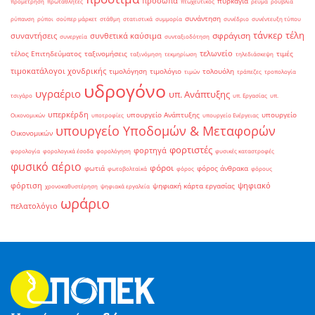
πρόσωπα
πυρκαγιά
προμέτρηση
πρωταθλητές
πτωχευτικός
ρεύμα
ρούβλια
συνάντηση
ρύπανση
ρύποι
σούπερ μάρκετ
στάθμη
στατιστικά
συμμορία
συνέδριο
συνέντευξη τύπου
τάνκερ
τέλη
σφράγιση
συναντήσεις
συνθετικά καύσιμα
συνεργεία
συνταξιοδότηση
τελωνείο
τέλος Επιτηδεύματος
ταξινομήσεις
τιμές
ταξινόμηση
τεκμηρίωση
τηλεδιάσκεψη
τιμοκατάλογοι χονδρικής
τιμολόγηση
τιμολόγιο
τολουόλη
τιμών
τράπεζες
τροπολογία
υδρογόνο
υγραέριο
υπ. Ανάπτυξης
τσιγάρο
υπ. Εργασίας
υπ.
υπερκέρδη
υπουργείο Ανάπτυξης
υπουργείο
Οικονομικών
υποτροφίες
υπουργείο Ενέργειας
υπουργείο Υποδομών & Μεταφορών
Οικονομικών
φορτιστές
φορτηγά
φορολογία
φορολογικά έσοδα
φορολόγηση
φυσικές καταστροφές
φυσικό αέριο
φόροι
φωτιά
φόρος άνθρακα
φωτοβολταϊκά
φόρος
φόρους
φόρτιση
ψηφιακό
ψηφιακή κάρτα εργασίας
χρονοκαθυστέρηση
ψηφιακά εργαλεία
ωράριο
πελατολόγιο