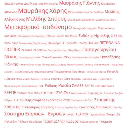
Μαυράκης Γιάννης
Μαρκόπουλος Δημήτρης
Μαυράκης
Μασαλής Γιώργος
Μαυράκης Χάρης
Μελίδης
Μανώλης
Μαυρομμάτης Γιώργος
Μεθάνιο
Μελίδης Σπύρος
Αλέξανδρος
Μελισσανίδης Δημήτρης
Μερελής Κυριάκος
Μεταφορικό Ισοδύναμο
Μητσοτάκης
Μεταφορών
Μητρώο
Ξυδάκης Ηρακλής
ΟΒΕ
Κυριάκος
Μπόμπορης Παναγιώτης
Ν.Μάκρη
ΝΑΞΟΣ
Νέα Μάκρη
ΟΓΑ
ΠΕΤΡΟΛΙΝΑ
ΠΑΣΟΚ
Οικονόμου Γ.
ΟΟΣΑ
ΟΦΑΕ
Οικονομικός Ταχυδρόμος
ΠΑΡΑΤΑΣΗ
ΠΑΡΙΣΙ
ΠΟΠΕΚ
Παπαγεωργίου
ΠΡΑΤΗΡΙΑ
ΠΡΟΘΕΣΜΙΑ
Πάνας Απόστολος
Πέτη Πέρκα
Νίκος
Παπαζήσης
Παπαδοπούλου Έλλη
Παπαδημητρίου Μπ.
Παπαδοπούλου Ελισάβετ
Γιάννης
Παπαθανάσης Νίκος
Παπαμιχαήλ Σωτήρης
Παπασταύρου Σταύρος
Παραπολιτικά
Περιφέρεια
Πιερρακάκης Κυριάκος
Πιτσιλής
Αττικής
Πετκίδης Βασίλης
Πετραλιάς Θάνος
Πιστωτικές κάρτες
Γιώργος
Πούλου Γιώτα
Πλακιωτάκης Γιάννης
Πολωνία
Πρέβεζα
Πρατηριούχοι
Προκοπίου Γ.
Ρωσία
Ροδόπη
ΣΑΜΕΕ
ΣΑΠΕΚ
ΡΑΕ
Πρωθυπουργό
Πυροσβεστική
ΣΕΒ
ΣΕΒΤ
ΣΕΔΕ ΙΙ
ΣΕΕΠΕ
ΣΥΡΙΖΑ
ΣΠΥΡΙΔΗΣ
Σαμόλης Λ.
ΣΕΥΠΥΚΕ
ΣΚΑΙ
ΣΜΕΑ
Σάκκος Αντώνης
Σαουδική Αραβία
Σταυράκης
Σιάμισιης Ανδρέας
Σκρέκας Κώστας
ΣτΕ
Σβίγκου Ρ.
Σκυλακάκης Θ.
Χρήστος
Σταϊκούρας Χρήστος
Σωκράτης Φάμελλος
Στράτος Σιμόπουλος
Σύνταξη
Σύστημα Εισροών - Εκροών
ΤΕΑΠΥΚ
Ταπρατζή
ΤΑΜΕΙΟ
Ταγαράς Νίκος
Τζαμπαζλής Γιώργος
Τουρκία
Πολυξένη
Τζάκρη Θεοδώρα
Τζιόλας Χρήστος