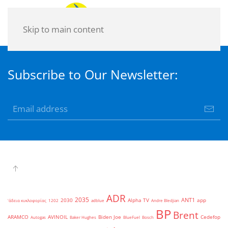
Skip to main content
Subscribe to Our Newsletter:
ADR
2035
ANT1
2030
Alpha TV
app
'άδεια κυκλοφορίας
1202
adblue
Andre Bledjian
BP
Brent
ARAMCO
AVINOIL
Biden Joe
Cedefop
Autogas
Baker Hughes
BlueFuel
Bosch