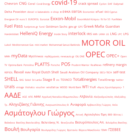
covid-19
CNG
Chevron
crack spread
Coral
Coral Energy
Cyclon
DAF
Dailymail
Delta Poseidon
e-ΕΦΚΑ
EBITDA
eFuel
diesel
e-katanalotis
e-shop
Economist
EKO Cyprus
Exxon-Mobil
Energean Oil
euro 5
EUROPOL
Eurostat
ExxonMobil Κύπρου
fit for 55
FuelMate
Fuel Pass
Greek Mafia
Guardian
Goldman Sachs
gov.gr
fuelprices.gr
fund
GPS
HelleniQ Energy
interlock
LNG
IRIS
LPG
Handelsblatt
Inside Story
kWh
LANA
LG
LPC
MOTOR OIL
Lukoil
Mediterranean Gas
mini market
Mohammad Sanusi Barkindo
OPEC
myData
OPEC+
Mytilineos
MWh
myΘέρμανση
newsauto.gr
OIL ONE
Open
POS
PLATTS
refinery margin
TV
Optima Bank
Petrolina
Porsche
Prudent Warrior
RealNews
Revoil
Royal Dutch Shell
self-test
Saudi Arabian Oil Company
REPSOL
RMM
SECU-TECH
SHELL
TotalEnergies
Stage II
TEXACO
TotalEnergy
SKG
Sokol
Sri Lanka
sts
twitter
Urals
WTI
Yiufi
vintage
Viohalco
voucher
windfall tax
WOOD
World Bank
«Άγιος Χριστόφορος»
΄1
ΑΑΔΕ
Αλβανία
ΑΦΜ
ΑΟΖ
ΑΠΕ
Αγγελική Ναταλία Αδαμοπούλου
Αλεξανδρούπολη
Αλεξιάδης
Αληγιζάκης Γιάννης
Αναφορά
Τρ.
Αναγνωστόπουλος Θ.
Αρβανιτίδης Γιώργος
Ασία
Ασμάτογλου Γιώργος
Αχτσιόγλου Έφη
Αττική
ΒΕΘ
Βέττας Ι.
Βεσυρόπουλος Απ.
Βελετάκης Ν.
Βαλκάνια
Βασίλης Βασιλειάδης
Βενεζουέλα
Βιλιάρδος Βασίλης
Βουλή
Βουλγαρία
ΓΣΕΒΕΕ
Βουλγαρίδης Γιώργος
Βρετανία
Βόρεια Μακεδονία
ΓΕΜΗ