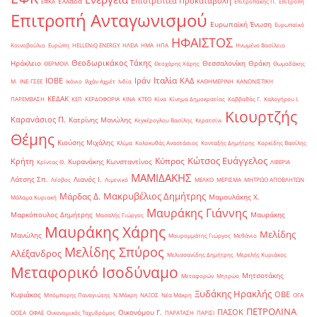
Επιστρεπτέα Προκαταβολή
Ελλάδα
ΕΦΚΑ
Επιτροπάκης Π.
Επιτροπή
Επιτροπή Ανταγωνισμού
Ευρωπαϊκή Ένωση
Ευρωπαϊκό
ΗΦΑΙΣΤΟΣ
Κοινοβούλιο
Ευρώπη
ΗELLENiQ ENERGY
ΗΛΕΙΑ
ΗΜΑ
ΗΠΑ
Ηνωμένο Βασίλειο
Θεοδωρικάκος Τάκης
Ηράκλειο
Θεσσαλονίκη
Θράκη
ΘΕΡΜΟΙΛ
Θεοχάρης Χάρης
Θωμαδάκης
Ιταλία
ΙΟΒΕ
Ιράν
ΚΑΔ
Μ.
ΙΝΕ-ΓΣΕΕ
Ικόνιο
Ιλχάν Αχμέτ
Ινδία
ΚΑΘΗΜΕΡΙΝΗ
ΚΑΝΟΝΙΣΤΙΚΗ
ΚΕΔΑΚ
ΠΑΡΕΜΒΑΣΗ
ΚΕΠ
ΚΕΡΔΟΦΟΡΙΑ
ΚΙΝΑ
ΚΤΕΟ
Κίνα
Κίνημα Δημοκρατίας
Καββαθάς Γ.
Καλογήρου Ι.
Κιουρτζής
Καρανάσιος Π.
Κατρίνης Μανώλης
Κεγκέρογλου Βασίλης
Κερατσίνι
Θέμης
Κιούσης Μιχάλης
Κλίμα
Κολοκυθάς Αναστάσιος
Κονταξής Δημήτρης
Κορκίδης Βασίλης
Κώτσος Ευάγγελος
Κύπρος
Κρήτη
Κυρανάκης Κωνσταντίνος
Κρίντας Θ.
ΛΙΒΕΡΙΑ
ΜΑΜΙΔΑΚΗΣ
Λάτσης Σπ.
Λιανός Ι.
Λέσβος
Λιμενικό
ΜΕΛΚΟ
ΜΕΡΙΣΜΑ
ΜΗΤΡΩΟ ΑΠΟΒΛΗΤΩΝ
Μακρυβέλιος Δημήτρης
Μάρδας Δ.
Μαμουλάκης Χ.
Μάλαμα Κυριακή
Μαυράκης Γιάννης
Μαρκόπουλος Δημήτρης
Μαυράκης
Μασαλής Γιώργος
Μαυράκης Χάρης
Μελίδης
Μανώλης
Μαυρομμάτης Γιώργος
Μεθάνιο
Μελίδης Σπύρος
Αλέξανδρος
Μελισσανίδης Δημήτρης
Μερελής Κυριάκος
Μεταφορικό Ισοδύναμο
Μητσοτάκης
Μεταφορών
Μητρώο
Ξυδάκης Ηρακλής
ΟΒΕ
Κυριάκος
Μπόμπορης Παναγιώτης
Ν.Μάκρη
ΝΑΞΟΣ
Νέα Μάκρη
ΟΓΑ
ΠΕΤΡΟΛΙΝΑ
ΠΑΣΟΚ
Οικονόμου Γ.
ΟΟΣΑ
ΟΦΑΕ
Οικονομικός Ταχυδρόμος
ΠΑΡΑΤΑΣΗ
ΠΑΡΙΣΙ