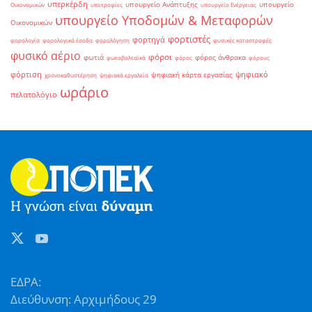
υπερκέρδη
υπουργείο Ανάπτυξης
υπουργείο
Οικονομικών
υποτροφίες
υπουργείο Ενέργειας
υπουργείο Υποδομών & Μεταφορών
Οικονομικών
φορτιστές
φορτηγά
φορολογία
φορολογικά έσοδα
φορολόγηση
φυσικές καταστροφές
φυσικό αέριο
φόροι
φωτιά
φόρος άνθρακα
φωτοβολταϊκά
φόρος
φόρους
φόρτιση
ψηφιακό
ψηφιακή κάρτα εργασίας
χρονοκαθυστέρηση
ψηφιακά εργαλεία
ωράριο
πελατολόγιο
ΕΔΡΑ:
Διεύθυνση: Αρχιμήδους 29