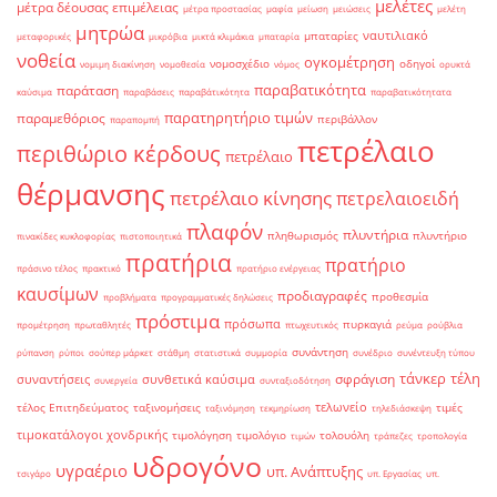
μελέτες
μέτρα δέουσας επιμέλειας
μέτρα προστασίας
μαφία
μείωση
μειώσεις
μελέτη
μητρώα
ναυτιλιακό
μπαταρίες
μεταφορικές
μικρόβια
μικτά κλιμάκια
μπαταρία
νοθεία
ογκομέτρηση
νομοσχέδιο
οδηγοί
νομιμη διακίνηση
νομοθεσία
νόμος
ορυκτά
παραβατικότητα
παράταση
καύσιμα
παραβάσεις
παραβάτικότητα
παραβατικότητατα
παρατηρητήριο τιμών
παραμεθόριος
περιβάλλον
παραπομπή
πετρέλαιο
περιθώριο κέρδους
πετρέλαιο
θέρμανσης
πετρέλαιο κίνησης
πετρελαιοειδή
πλαφόν
πλυντήρια
πληθωρισμός
πλυντήριο
πινακίδες κυκλοφορίας
πιστοποιητικά
πρατήρια
πρατήριο
πράσινο τέλος
πρακτικό
πρατήριο ενέργειας
καυσίμων
προδιαγραφές
προθεσμία
προβλήματα
προγραμματικές δηλώσεις
πρόστιμα
πρόσωπα
πυρκαγιά
προμέτρηση
πρωταθλητές
πτωχευτικός
ρεύμα
ρούβλια
συνάντηση
ρύπανση
ρύποι
σούπερ μάρκετ
στάθμη
στατιστικά
συμμορία
συνέδριο
συνέντευξη τύπου
τάνκερ
τέλη
σφράγιση
συναντήσεις
συνθετικά καύσιμα
συνεργεία
συνταξιοδότηση
τελωνείο
τέλος Επιτηδεύματος
ταξινομήσεις
τιμές
ταξινόμηση
τεκμηρίωση
τηλεδιάσκεψη
τιμοκατάλογοι χονδρικής
τιμολόγηση
τιμολόγιο
τολουόλη
τιμών
τράπεζες
τροπολογία
υδρογόνο
υγραέριο
υπ. Ανάπτυξης
τσιγάρο
υπ. Εργασίας
υπ.