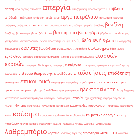
απεργία
απόβλητα
απάτη
απαιτήσεις
απαλλαγή
αποζημίωση
αποτελέσματα
αργό πετρέλαιο
απόδειξη
απόσυρση
απόφαση
αργία
αργό
αστυνομία
ατύχημα
βενζίνη
αυτοκίνητα
αυξήσεις
αυξημένα
αυτόματοι πωλητές
αύξηση
βαρέλι
βενζίνες
βυτιοφόρα
βυτιοφόρο
βυτίο
βενζίνης
βιοκαύσιμα
βιοντίζελ
βόμβα
γειτονικές χώρες
δεξαμενή
δεξαμενές
δηλώσεις
γεωτρήσεις
δειγματοληψίες
δελτίο αποστολής
διάρρηξη
διαλύτες
διυλιστήρια
διασύνδεση ταμειακών
διαγωνισμός
δικαστήριο
δόση
δώρα
εισροών
εγκύκλιος
ειδικούς φόρους κατανάλωσης
ειδικός φόρος κατανάλωσης
εκροών
εμπάργκο
εισφορά αλληλεγγύης
εισφορές
εμπρησμός
εμπόριο
ενεργειακή κρίση
επιδοτήσεις
επιδότηση
επίδομα θέρμανσης
επενδύσεις
ενισχύσεις
επικουρικό
ηλεκτρικά αυτοκίνητα
ευρώ
επιθεώρηση
επιμέτρηση
εταιρείες
ηλεκτροκίνηση
ηλεκτρικά οχήματα
ηλεκτρικά ποδήλατα
ηλεκτρικό ρεύμα
θέση
θερμική
ιστορία
καταπόνηση
ιδιωτικά πρατήρια
ισοζύγιο
ισολογισμοί
ισχύ
ιχνηθέτης
κάμερα ασφαλείας
κέρδη
κίνητρα
καταγγελίες
κατανάλωση
κακοκαιρία
κανονισμός
κατάρτιση
καυσίμων
καυσόξυλα
καύσιμα
κλιματική αλλαγή
κλοπή
καύσι
καύσωνας
κερδοσκοπία
κερδοφορία
καυσίμων
κράνος
κράτος
κυβέρνηση
κυβικά
κυρώσεις
λίτρων
λαθραία
λαθρεμπορία
λαθρεμπόριο
λογισμικό
ληστεία
λιπαντήρια
ληστείες
λιγνίτης
λουκέτο