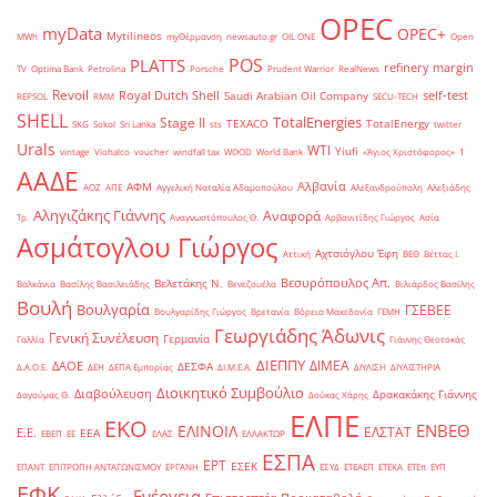
OPEC
myData
OPEC+
Mytilineos
MWh
myΘέρμανση
newsauto.gr
OIL ONE
Open
POS
PLATTS
refinery margin
TV
Optima Bank
Petrolina
Porsche
Prudent Warrior
RealNews
Revoil
Royal Dutch Shell
self-test
Saudi Arabian Oil Company
REPSOL
RMM
SECU-TECH
SHELL
TotalEnergies
Stage II
TEXACO
TotalEnergy
SKG
Sokol
Sri Lanka
sts
twitter
Urals
WTI
Yiufi
vintage
Viohalco
voucher
windfall tax
WOOD
World Bank
«Άγιος Χριστόφορος»
΄1
ΑΑΔΕ
Αλβανία
ΑΦΜ
ΑΟΖ
ΑΠΕ
Αγγελική Ναταλία Αδαμοπούλου
Αλεξανδρούπολη
Αλεξιάδης
Αληγιζάκης Γιάννης
Αναφορά
Τρ.
Αναγνωστόπουλος Θ.
Αρβανιτίδης Γιώργος
Ασία
Ασμάτογλου Γιώργος
Αχτσιόγλου Έφη
Αττική
ΒΕΘ
Βέττας Ι.
Βεσυρόπουλος Απ.
Βελετάκης Ν.
Βαλκάνια
Βασίλης Βασιλειάδης
Βενεζουέλα
Βιλιάρδος Βασίλης
Βουλή
Βουλγαρία
ΓΣΕΒΕΕ
Βουλγαρίδης Γιώργος
Βρετανία
Βόρεια Μακεδονία
ΓΕΜΗ
Γεωργιάδης Άδωνις
Γενική Συνέλευση
Γερμανία
Γαλλία
Γιάννης Θεοτοκάς
ΔΙΕΠΠΥ
ΔΙΜΕΑ
ΔΑΟΕ
ΔΕΣΦΑ
Δ.Α.Ο.Ε.
ΔΕΗ
ΔΕΠΑ Εμπορίας
ΔΙ.Μ.Ε.Α.
ΔΙΥΛΙΣΗ
ΔΙΥΛΙΣΤΗΡΙΑ
Διοικητικό Συμβούλιο
Διαβούλευση
Δρακακάκης Γιάννης
Δαγούμας Θ.
Δούκας Χάρης
ΕΛΠΕ
ΕΚΟ
ΕΝΒΕΘ
ΕΛΙΝΟΙΛ
ΕΛΣΤΑΤ
Ε.Ε.
ΕΕΑ
ΕΒΕΠ
ΕΕ
ΕΛΑΣ
ΕΛΛΑΚΤΩΡ
ΕΣΠΑ
ΕΡΤ
ΕΣΕΚ
ΕΠΑΝΤ
ΕΠΙΤΡΟΠΗ ΑΝΤΑΓΩΝΙΣΜΟΥ
ΕΡΓΑΝΗ
ΕΣΥΔ
ΕΤΕΑΕΠ
ΕΤΕΚΑ
ΕΤΕπ
ΕΥΠ
ΕΦΚ
Ενέργεια