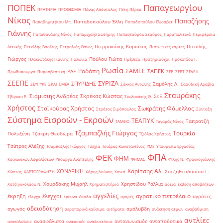
ΠΟΠΕΚ
Παπαγεωργίου
ΠΡΑΤΗΡΙΑ
ΠΡΟΘΕΣΜΙΑ
Πάνας Απόστολος
Πέτη Πέρκα
Νίκος
Παπαζήσης
Παπαδοπούλου Έλλη
Παπαδημητρίου Μπ.
Παπαδοπούλου Ελισάβετ
Γιάννης
Παπαθανάσης Νίκος
Παπαμιχαήλ Σωτήρης
Παπασταύρου Σταύρος
Παραπολιτικά
Περιφέρεια
Πιερρακάκης Κυριάκος
Πιτσιλής
Αττικής
Πετκίδης Βασίλης
Πετραλιάς Θάνος
Πιστωτικές κάρτες
Γιώργος
Πούλου Γιώτα
Πλακιωτάκης Γιάννης
Πολωνία
Πρέβεζα
Πρατηριούχοι
Προκοπίου Γ.
Ρωσία
Ροδόπη
ΣΑΜΕΕ
ΣΑΠΕΚ
ΡΑΕ
Πρωθυπουργό
Πυροσβεστική
ΣΕΒ
ΣΕΒΤ
ΣΕΔΕ ΙΙ
ΣΕΕΠΕ
ΣΥΡΙΖΑ
ΣΠΥΡΙΔΗΣ
Σαμόλης Λ.
ΣΕΥΠΥΚΕ
ΣΚΑΙ
ΣΜΕΑ
Σάκκος Αντώνης
Σαουδική Αραβία
Σταυράκης
Σιάμισιης Ανδρέας
Σκρέκας Κώστας
ΣτΕ
Σβίγκου Ρ.
Σκυλακάκης Θ.
Χρήστος
Σταϊκούρας Χρήστος
Σωκράτης Φάμελλος
Στράτος Σιμόπουλος
Σύνταξη
Σύστημα Εισροών - Εκροών
ΤΕΑΠΥΚ
Ταπρατζή
ΤΑΜΕΙΟ
Ταγαράς Νίκος
Τζαμπαζλής Γιώργος
Τουρκία
Πολυξένη
Τζάκρη Θεοδώρα
Τζιόλας Χρήστος
Τσίπρας Αλέξης
Τσαμπαζλής Γιώργος
Τσεχία
Τσιάρας Κωνσταντίνος
ΥΜΕ
Υπουργείο Εργασίας
ΦΠΑ
ΦΕΚ
ΦΗΜ
Κοινωνικών Ασφαλίσεων
Υπουργό Ανάπτυξης
ΦΗΜΑΣ
Φίλης Ν.
Φραγκογιάννης
Χαρίτσης Αλ.
ΧΟΝΔΡΙΚΗ
Χατζηθεοδοσίου Γ.
Κώστας
ΧΑΡΤΟΓΡΑΦΗΣΗ
Χάρης Δούκας
Χανιά
Χουρδάκης Μιχαήλ
Χρηστίδου Ραλλία
Χατζηνικολάου Ν.
Χρηματιστήριο
άδεια
έκθεση αποβλήτων
αγγελίες
αγροτικό πετρέλαιο
έκρηξη
έλεγχοι
αγρότες
έλεγχο
έρευνα
έσοδα
αγορές
αδειοδότηση
αγωγός
αμόλυβδη
αεροπορικά καύσιμα
αιτήματα
ανάκτηση ατμών
αναβάθμιση
αντλίες
ανασφάλιστα
ανταγωνισμός
ανταποδοτικά
ανακαλύψεις
αναφορές
αναψυκτήρια