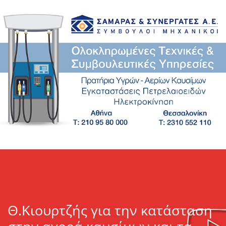
Θ.Κιουρτζής για την κατάσταση