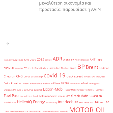
μεγαλύτερη οικονομία και
προστασία, παρουσίασε η AVIN
ADR
2035
ANT1
2030
Alpha TV
app
'άδεια κυκλοφορίας
1202
adblue
Andre Bledjian
BP
Brent
ARAMCO
AVINOIL
Biden Joe
Cedefop
Autogas
Baker Hughes
BlueFuel
Bosch
covid-19
CNG
Chevron
crack spread
Coral
Coral Energy
Cyclon
DAF
Dailymail
Delta Poseidon
e-ΕΦΚΑ
EBITDA
eFuel
diesel
e-katanalotis
e-shop
Economist
EKO Cyprus
Exxon-Mobil
Energean Oil
euro 5
EUROPOL
Eurostat
ExxonMobil Κύπρου
fit for 55
FuelMate
Fuel Pass
Greek Mafia
Guardian
Goldman Sachs
gov.gr
fuelprices.gr
fund
GPS
HelleniQ Energy
interlock
LNG
IRIS
LPG
Handelsblatt
Inside Story
kWh
LANA
LG
LPC
MOTOR OIL
Lukoil
Mediterranean Gas
mini market
Mohammad Sanusi Barkindo