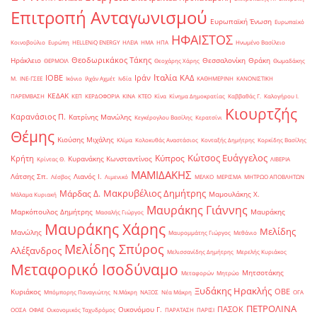
Επιτροπή Ανταγωνισμού
Ευρωπαϊκή Ένωση
Ευρωπαϊκό
ΗΦΑΙΣΤΟΣ
Κοινοβούλιο
Ευρώπη
ΗELLENiQ ENERGY
ΗΛΕΙΑ
ΗΜΑ
ΗΠΑ
Ηνωμένο Βασίλειο
Θεοδωρικάκος Τάκης
Ηράκλειο
Θεσσαλονίκη
Θράκη
ΘΕΡΜΟΙΛ
Θεοχάρης Χάρης
Θωμαδάκης
Ιταλία
ΙΟΒΕ
Ιράν
ΚΑΔ
Μ.
ΙΝΕ-ΓΣΕΕ
Ικόνιο
Ιλχάν Αχμέτ
Ινδία
ΚΑΘΗΜΕΡΙΝΗ
ΚΑΝΟΝΙΣΤΙΚΗ
ΚΕΔΑΚ
ΠΑΡΕΜΒΑΣΗ
ΚΕΠ
ΚΕΡΔΟΦΟΡΙΑ
ΚΙΝΑ
ΚΤΕΟ
Κίνα
Κίνημα Δημοκρατίας
Καββαθάς Γ.
Καλογήρου Ι.
Κιουρτζής
Καρανάσιος Π.
Κατρίνης Μανώλης
Κεγκέρογλου Βασίλης
Κερατσίνι
Θέμης
Κιούσης Μιχάλης
Κλίμα
Κολοκυθάς Αναστάσιος
Κονταξής Δημήτρης
Κορκίδης Βασίλης
Κώτσος Ευάγγελος
Κύπρος
Κρήτη
Κυρανάκης Κωνσταντίνος
Κρίντας Θ.
ΛΙΒΕΡΙΑ
ΜΑΜΙΔΑΚΗΣ
Λάτσης Σπ.
Λιανός Ι.
Λέσβος
Λιμενικό
ΜΕΛΚΟ
ΜΕΡΙΣΜΑ
ΜΗΤΡΩΟ ΑΠΟΒΛΗΤΩΝ
Μακρυβέλιος Δημήτρης
Μάρδας Δ.
Μαμουλάκης Χ.
Μάλαμα Κυριακή
Μαυράκης Γιάννης
Μαρκόπουλος Δημήτρης
Μαυράκης
Μασαλής Γιώργος
Μαυράκης Χάρης
Μελίδης
Μανώλης
Μαυρομμάτης Γιώργος
Μεθάνιο
Μελίδης Σπύρος
Αλέξανδρος
Μελισσανίδης Δημήτρης
Μερελής Κυριάκος
Μεταφορικό Ισοδύναμο
Μητσοτάκης
Μεταφορών
Μητρώο
Ξυδάκης Ηρακλής
ΟΒΕ
Κυριάκος
Μπόμπορης Παναγιώτης
Ν.Μάκρη
ΝΑΞΟΣ
Νέα Μάκρη
ΟΓΑ
ΠΕΤΡΟΛΙΝΑ
ΠΑΣΟΚ
Οικονόμου Γ.
ΟΟΣΑ
ΟΦΑΕ
Οικονομικός Ταχυδρόμος
ΠΑΡΑΤΑΣΗ
ΠΑΡΙΣΙ