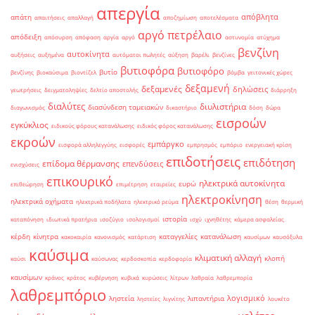
απεργία
απόβλητα
απάτη
απαιτήσεις
απαλλαγή
αποζημίωση
αποτελέσματα
αργό πετρέλαιο
απόδειξη
απόσυρση
απόφαση
αργία
αργό
αστυνομία
ατύχημα
βενζίνη
αυτοκίνητα
αυξήσεις
αυξημένα
αυτόματοι πωλητές
αύξηση
βαρέλι
βενζίνες
βυτιοφόρα
βυτιοφόρο
βυτίο
βενζίνης
βιοκαύσιμα
βιοντίζελ
βόμβα
γειτονικές χώρες
δεξαμενή
δεξαμενές
δηλώσεις
γεωτρήσεις
δειγματοληψίες
δελτίο αποστολής
διάρρηξη
διαλύτες
διυλιστήρια
διασύνδεση ταμειακών
διαγωνισμός
δικαστήριο
δόση
δώρα
εισροών
εγκύκλιος
ειδικούς φόρους κατανάλωσης
ειδικός φόρος κατανάλωσης
εκροών
εμπάργκο
εισφορά αλληλεγγύης
εισφορές
εμπρησμός
εμπόριο
ενεργειακή κρίση
επιδοτήσεις
επιδότηση
επίδομα θέρμανσης
επενδύσεις
ενισχύσεις
επικουρικό
ηλεκτρικά αυτοκίνητα
ευρώ
επιθεώρηση
επιμέτρηση
εταιρείες
ηλεκτροκίνηση
ηλεκτρικά οχήματα
ηλεκτρικά ποδήλατα
ηλεκτρικό ρεύμα
θέση
θερμική
ιστορία
καταπόνηση
ιδιωτικά πρατήρια
ισοζύγιο
ισολογισμοί
ισχύ
ιχνηθέτης
κάμερα ασφαλείας
κέρδη
κίνητρα
καταγγελίες
κατανάλωση
κακοκαιρία
κανονισμός
κατάρτιση
καυσίμων
καυσόξυλα
καύσιμα
κλιματική αλλαγή
κλοπή
καύσι
καύσωνας
κερδοσκοπία
κερδοφορία
καυσίμων
κράνος
κράτος
κυβέρνηση
κυβικά
κυρώσεις
λίτρων
λαθραία
λαθρεμπορία
λαθρεμπόριο
λογισμικό
ληστεία
λιπαντήρια
ληστείες
λιγνίτης
λουκέτο