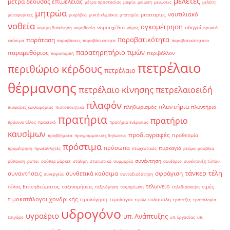
μελέτες
μέτρα δέουσας επιμέλειας
μέτρα προστασίας
μαφία
μείωση
μειώσεις
μελέτη
μητρώα
ναυτιλιακό
μπαταρίες
μεταφορικές
μικρόβια
μικτά κλιμάκια
μπαταρία
νοθεία
ογκομέτρηση
νομοσχέδιο
οδηγοί
νομιμη διακίνηση
νομοθεσία
νόμος
ορυκτά
παραβατικότητα
παράταση
καύσιμα
παραβάσεις
παραβάτικότητα
παραβατικότητατα
παρατηρητήριο τιμών
παραμεθόριος
περιβάλλον
παραπομπή
πετρέλαιο
περιθώριο κέρδους
πετρέλαιο
θέρμανσης
πετρέλαιο κίνησης
πετρελαιοειδή
πλαφόν
πλυντήρια
πληθωρισμός
πλυντήριο
πινακίδες κυκλοφορίας
πιστοποιητικά
πρατήρια
πρατήριο
πράσινο τέλος
πρακτικό
πρατήριο ενέργειας
καυσίμων
προδιαγραφές
προθεσμία
προβλήματα
προγραμματικές δηλώσεις
πρόστιμα
πρόσωπα
πυρκαγιά
προμέτρηση
πρωταθλητές
πτωχευτικός
ρεύμα
ρούβλια
συνάντηση
ρύπανση
ρύποι
σούπερ μάρκετ
στάθμη
στατιστικά
συμμορία
συνέδριο
συνέντευξη τύπου
τάνκερ
τέλη
σφράγιση
συναντήσεις
συνθετικά καύσιμα
συνεργεία
συνταξιοδότηση
τελωνείο
τέλος Επιτηδεύματος
ταξινομήσεις
τιμές
ταξινόμηση
τεκμηρίωση
τηλεδιάσκεψη
τιμοκατάλογοι χονδρικής
τιμολόγηση
τιμολόγιο
τολουόλη
τιμών
τράπεζες
τροπολογία
υδρογόνο
υγραέριο
υπ. Ανάπτυξης
τσιγάρο
υπ. Εργασίας
υπ.