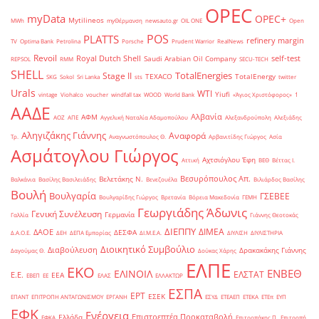
OPEC
myData
OPEC+
Mytilineos
MWh
myΘέρμανση
newsauto.gr
OIL ONE
Open
POS
PLATTS
refinery margin
TV
Optima Bank
Petrolina
Porsche
Prudent Warrior
RealNews
Revoil
Royal Dutch Shell
self-test
Saudi Arabian Oil Company
REPSOL
RMM
SECU-TECH
SHELL
TotalEnergies
Stage II
TEXACO
TotalEnergy
SKG
Sokol
Sri Lanka
sts
twitter
Urals
WTI
Yiufi
vintage
Viohalco
voucher
windfall tax
WOOD
World Bank
«Άγιος Χριστόφορος»
΄1
ΑΑΔΕ
Αλβανία
ΑΦΜ
ΑΟΖ
ΑΠΕ
Αγγελική Ναταλία Αδαμοπούλου
Αλεξανδρούπολη
Αλεξιάδης
Αληγιζάκης Γιάννης
Αναφορά
Τρ.
Αναγνωστόπουλος Θ.
Αρβανιτίδης Γιώργος
Ασία
Ασμάτογλου Γιώργος
Αχτσιόγλου Έφη
Αττική
ΒΕΘ
Βέττας Ι.
Βεσυρόπουλος Απ.
Βελετάκης Ν.
Βαλκάνια
Βασίλης Βασιλειάδης
Βενεζουέλα
Βιλιάρδος Βασίλης
Βουλή
Βουλγαρία
ΓΣΕΒΕΕ
Βουλγαρίδης Γιώργος
Βρετανία
Βόρεια Μακεδονία
ΓΕΜΗ
Γεωργιάδης Άδωνις
Γενική Συνέλευση
Γερμανία
Γαλλία
Γιάννης Θεοτοκάς
ΔΙΕΠΠΥ
ΔΙΜΕΑ
ΔΑΟΕ
ΔΕΣΦΑ
Δ.Α.Ο.Ε.
ΔΕΗ
ΔΕΠΑ Εμπορίας
ΔΙ.Μ.Ε.Α.
ΔΙΥΛΙΣΗ
ΔΙΥΛΙΣΤΗΡΙΑ
Διοικητικό Συμβούλιο
Διαβούλευση
Δρακακάκης Γιάννης
Δαγούμας Θ.
Δούκας Χάρης
ΕΛΠΕ
ΕΚΟ
ΕΝΒΕΘ
ΕΛΙΝΟΙΛ
ΕΛΣΤΑΤ
Ε.Ε.
ΕΕΑ
ΕΒΕΠ
ΕΕ
ΕΛΑΣ
ΕΛΛΑΚΤΩΡ
ΕΣΠΑ
ΕΡΤ
ΕΣΕΚ
ΕΠΑΝΤ
ΕΠΙΤΡΟΠΗ ΑΝΤΑΓΩΝΙΣΜΟΥ
ΕΡΓΑΝΗ
ΕΣΥΔ
ΕΤΕΑΕΠ
ΕΤΕΚΑ
ΕΤΕπ
ΕΥΠ
ΕΦΚ
Ενέργεια
Επιστρεπτέα Προκαταβολή
Ελλάδα
ΕΦΚΑ
Επιτροπάκης Π.
Επιτροπή