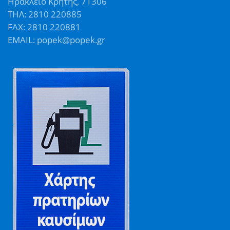
Ηράκλειο Κρήτης, 71306
ΤΗΛ: 2810 220885
FAX: 2810 220881
EMAIL: popek@popek.gr