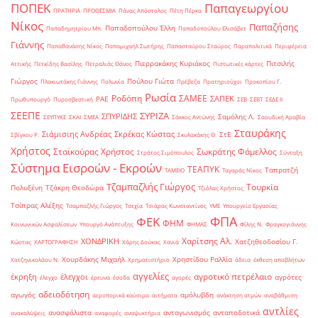
ΠΟΠΕΚ
Παπαγεωργίου
ΠΡΑΤΗΡΙΑ
ΠΡΟΘΕΣΜΙΑ
Πάνας Απόστολος
Πέτη Πέρκα
Νίκος
Παπαζήσης
Παπαδοπούλου Έλλη
Παπαδημητρίου Μπ.
Παπαδοπούλου Ελισάβετ
Γιάννης
Παπαθανάσης Νίκος
Παπαμιχαήλ Σωτήρης
Παπασταύρου Σταύρος
Παραπολιτικά
Περιφέρεια
Πιερρακάκης Κυριάκος
Πιτσιλής
Αττικής
Πετκίδης Βασίλης
Πετραλιάς Θάνος
Πιστωτικές κάρτες
Γιώργος
Πούλου Γιώτα
Πλακιωτάκης Γιάννης
Πολωνία
Πρέβεζα
Πρατηριούχοι
Προκοπίου Γ.
Ρωσία
Ροδόπη
ΣΑΜΕΕ
ΣΑΠΕΚ
ΡΑΕ
Πρωθυπουργό
Πυροσβεστική
ΣΕΒ
ΣΕΒΤ
ΣΕΔΕ ΙΙ
ΣΕΕΠΕ
ΣΥΡΙΖΑ
ΣΠΥΡΙΔΗΣ
Σαμόλης Λ.
ΣΕΥΠΥΚΕ
ΣΚΑΙ
ΣΜΕΑ
Σάκκος Αντώνης
Σαουδική Αραβία
Σταυράκης
Σιάμισιης Ανδρέας
Σκρέκας Κώστας
ΣτΕ
Σβίγκου Ρ.
Σκυλακάκης Θ.
Χρήστος
Σταϊκούρας Χρήστος
Σωκράτης Φάμελλος
Στράτος Σιμόπουλος
Σύνταξη
Σύστημα Εισροών - Εκροών
ΤΕΑΠΥΚ
Ταπρατζή
ΤΑΜΕΙΟ
Ταγαράς Νίκος
Τζαμπαζλής Γιώργος
Τουρκία
Πολυξένη
Τζάκρη Θεοδώρα
Τζιόλας Χρήστος
Τσίπρας Αλέξης
Τσαμπαζλής Γιώργος
Τσεχία
Τσιάρας Κωνσταντίνος
ΥΜΕ
Υπουργείο Εργασίας
ΦΠΑ
ΦΕΚ
ΦΗΜ
Κοινωνικών Ασφαλίσεων
Υπουργό Ανάπτυξης
ΦΗΜΑΣ
Φίλης Ν.
Φραγκογιάννης
Χαρίτσης Αλ.
ΧΟΝΔΡΙΚΗ
Χατζηθεοδοσίου Γ.
Κώστας
ΧΑΡΤΟΓΡΑΦΗΣΗ
Χάρης Δούκας
Χανιά
Χουρδάκης Μιχαήλ
Χρηστίδου Ραλλία
Χατζηνικολάου Ν.
Χρηματιστήριο
άδεια
έκθεση αποβλήτων
αγγελίες
αγροτικό πετρέλαιο
έκρηξη
έλεγχοι
αγρότες
έλεγχο
έρευνα
έσοδα
αγορές
αδειοδότηση
αγωγός
αμόλυβδη
αεροπορικά καύσιμα
αιτήματα
ανάκτηση ατμών
αναβάθμιση
αντλίες
ανασφάλιστα
ανταγωνισμός
ανταποδοτικά
ανακαλύψεις
αναφορές
αναψυκτήρια