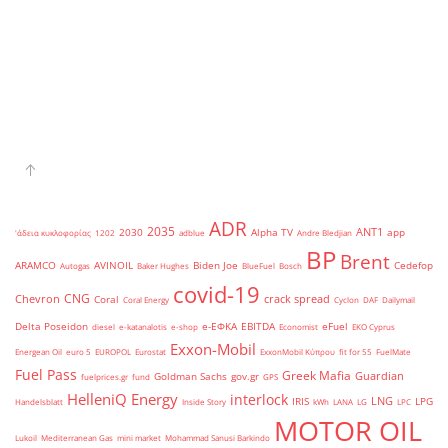
ADR
2035
ANT1
2030
Alpha TV
app
'άδεια κυκλοφορίας
1202
adblue
Andre Bledjian
BP
Brent
ARAMCO
AVINOIL
Biden Joe
Cedefop
Autogas
Baker Hughes
BlueFuel
Bosch
covid-19
CNG
Chevron
crack spread
Coral
Coral Energy
Cyclon
DAF
Dailymail
Delta Poseidon
e-ΕΦΚΑ
EBITDA
eFuel
diesel
e-katanalotis
e-shop
Economist
EKO Cyprus
Exxon-Mobil
Energean Oil
euro 5
EUROPOL
Eurostat
ExxonMobil Κύπρου
fit for 55
FuelMate
Fuel Pass
Greek Mafia
Guardian
Goldman Sachs
gov.gr
fuelprices.gr
fund
GPS
HelleniQ Energy
interlock
LNG
IRIS
LPG
Handelsblatt
Inside Story
kWh
LANA
LG
LPC
MOTOR OIL
Lukoil
Mediterranean Gas
mini market
Mohammad Sanusi Barkindo