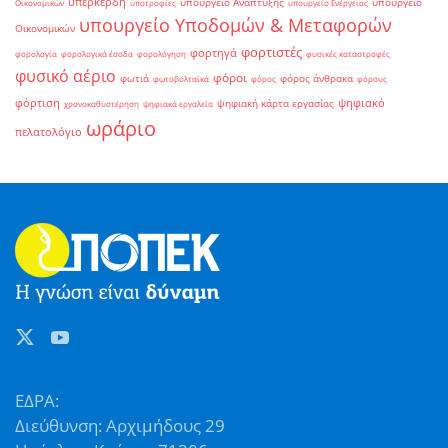
υπερκέρδη
υπουργείο Ανάπτυξης
υπουργείο
Οικονομικών
υποτροφίες
υπουργείο Ενέργειας
υπουργείο Υποδομών & Μεταφορών
Οικονομικών
φορτιστές
φορτηγά
φορολογία
φορολογικά έσοδα
φορολόγηση
φυσικές καταστροφές
φυσικό αέριο
φόροι
φωτιά
φόρος άνθρακα
φωτοβολταϊκά
φόρος
φόρους
φόρτιση
ψηφιακό
ψηφιακή κάρτα εργασίας
χρονοκαθυστέρηση
ψηφιακά εργαλεία
ωράριο
πελατολόγιο
ΕΔΡΑ:
Διεύθυνση: Αρχιμήδους 29