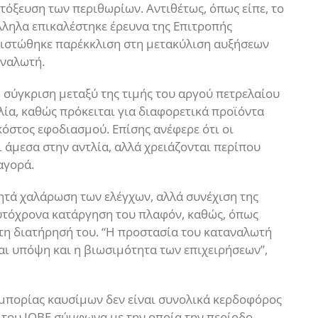
τόξευση των περιθωρίων. Αντιθέτως, όπως είπε, το
λληλα επικαλέστηκε έρευνα της Επιτροπής
πιστώθηκε παρέκκλιση στη μετακύλιση αυξήσεων
αναλωτή.
η σύγκριση μεταξύ της τιμής του αργού πετρελαίου
ντλία, καθώς πρόκειται για διαφορετικά προϊόντα
ο κόστος εφοδιασμού. Επίσης ανέφερε ότι οι
 άμεσα στην αντλία, αλλά χρειάζονται περίπου
αγορά.
ζητά χαλάρωση των ελέγχων, αλλά συνέχιση της
υτόχρονα κατάργηση του πλαφόν, καθώς, όπως
 τη διατήρησή του. “Η προστασία του καταναλωτή
αι υπόψη και η βιωσιμότητα των επιχειρήσεων”,
 εμπορίας καυσίμων δεν είναι συνολικά κερδοφόρος
 του ΙΟΒΕ σύμφωνα με την οποία την περίοδο