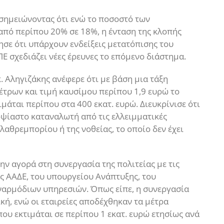
 σημειώνοντας ότι ενώ το ποσοστό των
πό περίπου 20% σε 18%, η ένταση της κλοπής
σε ότι υπάρχουν ενδείξεις μετατόπισης του
Ε σχεδιάζει νέες έρευνες το επόμενο διάστημα.
κ. Αληγιζάκης ανέφερε ότι με βάση μια τάξη
έτρων και τιμή καυσίμου περίπου 1,9 ευρώ το
ιμάται περίπου στα 400 εκατ. ευρώ. Διευκρίνισε ότι
οψίαστο καταναλωτή από τις ελλειμματικές
λαθρεμπορίου ή της νοθείας, το οποίο δεν έχει
ν αγορά στη συνεργασία της πολιτείας με τις
ης ΑΑΔΕ, του υπουργείου Ανάπτυξης, του
ναρμόδιων υπηρεσιών. Όπως είπε, η συνεργασία
ική, ενώ οι εταιρείες αποδέχθηκαν τα μέτρα
ου εκτιμάται σε περίπου 1 εκατ. ευρώ ετησίως ανά