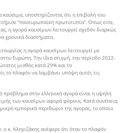
α καύσιμα, υποστηρίζοντας ότι η επιβολή του
ακτήρισε “πανευρωπαϊκή πρωτοτυπία”. Όπως είπε,
ίας, η αγορά καυσίμων λειτουργεί σχεδόν διαρκώς
να χρονικά διαστήματα.
ειτουργίας η αγορά καυσίμων λειτουργεί με
στην Ευρώπη. Την ίδια στιγμή, την περίοδο 2022-
ώτατος μισθός κατά 29% και το
ίς το πλαφόν να λαμβάνει υπόψη αυτές τις
ό πρόβλημα στην ελληνική αγορά είναι η υψηλή
τιμής των καυσίμων αφορά φόρους. Κατά συνέπεια,
 μικρό εμπορικό περιθώριο της αγοράς, το οποίο
 ο κ. Αληγιζάκης ανέφερε ότι όταν το πλαφόν