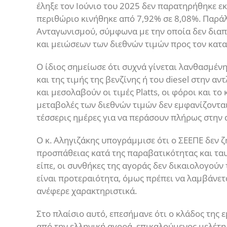
έληξε τον Ιούνιο του 2025 δεν παρατηρήθηκε εκ
περιθώριο κινήθηκε από 7,92% σε 8,08%. Παρά
Ανταγωνισμού, σύμφωνα με την οποία δεν δια
και μειώσεων των διεθνών τιμών προς τον κατ
Ο ίδιος σημείωσε ότι συχνά γίνεται λανθασμέν
και της τιμής της βενζίνης ή του diesel στην α
και μεσολαβούν οι τιμές Platts, οι φόροι και τ
μεταβολές των διεθνών τιμών δεν εμφανίζονται
τέσσερις ημέρες για να περάσουν πλήρως στην 
Ο κ. Αληγιζάκης υπογράμμισε ότι ο ΣΕΕΠΕ δεν 
προσπάθειας κατά της παραβατικότητας και τα
είπε, οι συνθήκες της αγοράς δεν δικαιολογούν
είναι προτεραιότητα, όμως πρέπει να λαμβάνετ
ανέφερε χαρακτηριστικά.
Στο πλαίσιο αυτό, επεσήμανε ότι ο κλάδος της
από την ελληνική αγορά, επικαλούμενος μελέτη