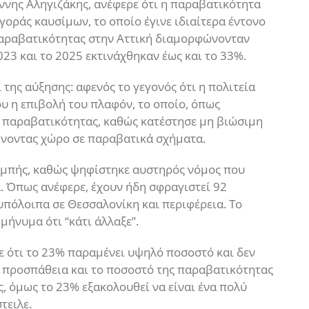
άννης Αληγιζάκης, ανέφερε ότι η παραβατικότητα
γοράς καυσίμων, το οποίο έγινε ιδιαίτερα έντονο
 παραβατικότητας στην Αττική διαμορφώνονταν
023 και το 2025 εκτινάχθηκαν έως και το 33%.
 της αύξησης: αφενός το γεγονός ότι η πολιτεία
ου η επιβολή του πλαφόν, το οποίο, όπως
ς παραβατικότητας, καθώς κατέστησε μη βιώσιμη
ήνοντας χώρο σε παραβατικά σχήματα.
καμπής, καθώς ψηφίστηκε αυστηρός νόμος που
. Όπως ανέφερε, έχουν ήδη σφραγιστεί 92
 υπόλοιπα σε Θεσσαλονίκη και περιφέρεια. Το
 μήνυμα ότι “κάτι άλλαξε”.
ε ότι το 23% παραμένει υψηλό ποσοστό και δεν
η προσπάθεια και το ποσοστό της παραβατικότητας
, όμως το 23% εξακολουθεί να είναι ένα πολύ
τειλε.