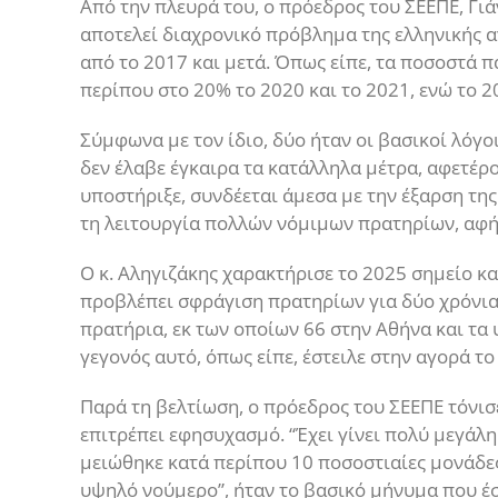
Από την πλευρά του, ο πρόεδρος του ΣΕΕΠΕ, Γι
αποτελεί διαχρονικό πρόβλημα της ελληνικής α
από το 2017 και μετά. Όπως είπε, τα ποσοστά
περίπου στο 20% το 2020 και το 2021, ενώ το 2
Σύμφωνα με τον ίδιο, δύο ήταν οι βασικοί λόγοι
δεν έλαβε έγκαιρα τα κατάλληλα μέτρα, αφετέρ
υποστήριξε, συνδέεται άμεσα με την έξαρση τη
τη λειτουργία πολλών νόμιμων πρατηρίων, αφ
Ο κ. Αληγιζάκης χαρακτήρισε το 2025 σημείο 
προβλέπει σφράγιση πρατηρίων για δύο χρόνια
πρατήρια, εκ των οποίων 66 στην Αθήνα και τα
γεγονός αυτό, όπως είπε, έστειλε στην αγορά το
Παρά τη βελτίωση, ο πρόεδρος του ΣΕΕΠΕ τόνισ
επιτρέπει εφησυχασμό. “Έχει γίνει πολύ μεγάλ
μειώθηκε κατά περίπου 10 ποσοστιαίες μονάδες
υψηλό νούμερο”, ήταν το βασικό μήνυμα που έσ