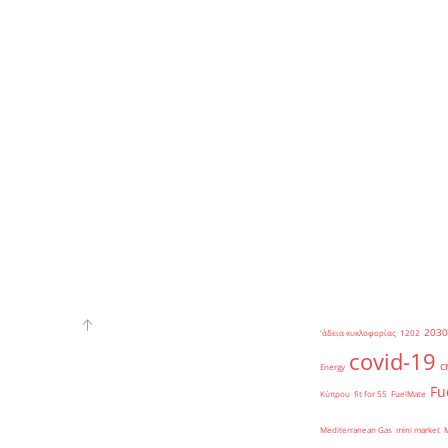
2030
'άδεια κυκλοφορίας
1202
covid-19
c
Energy
Fu
Κύπρου
fit for 55
FuelMate
Mediterranean Gas
mini market