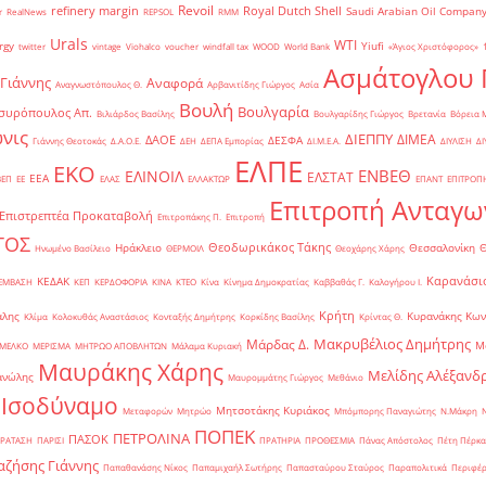
Revoil
refinery margin
Royal Dutch Shell
Saudi Arabian Oil Compan
r
RealNews
REPSOL
RMM
Urals
WTI
rgy
Yiufi
twitter
vintage
Viohalco
voucher
windfall tax
WOOD
World Bank
«Άγιος Χριστόφορος»
΄
Ασμάτογλου 
 Γιάννης
Αναφορά
Αναγνωστόπουλος Θ.
Αρβανιτίδης Γιώργος
Ασία
Βουλή
Βουλγαρία
συρόπουλος Απ.
Βιλιάρδος Βασίλης
Βουλγαρίδης Γιώργος
Βρετανία
Βόρεια 
νις
ΔΙΕΠΠΥ
ΔΙΜΕΑ
ΔΑΟΕ
ΔΕΣΦΑ
Γιάννης Θεοτοκάς
Δ.Α.Ο.Ε.
ΔΕΗ
ΔΕΠΑ Εμπορίας
ΔΙ.Μ.Ε.Α.
ΔΙΥΛΙΣΗ
ΔΙ
ΕΛΠΕ
ΕΚΟ
ΕΝΒΕΘ
ΕΛΙΝΟΙΛ
ΕΛΣΤΑΤ
ΕΕΑ
ΒΕΠ
ΕΕ
ΕΛΑΣ
ΕΛΛΑΚΤΩΡ
ΕΠΑΝΤ
ΕΠΙΤΡΟΠ
Επιτροπή Ανταγω
Επιστρεπτέα Προκαταβολή
Επιτροπάκης Π.
Επιτροπή
ΤΟΣ
Θεοδωρικάκος Τάκης
Ηράκλειο
Θεσσαλονίκη
Ηνωμένο Βασίλειο
ΘΕΡΜΟΙΛ
Θεοχάρης Χάρης
Καρανάσιο
ΚΕΔΑΚ
ΡΕΜΒΑΣΗ
ΚΕΠ
ΚΕΡΔΟΦΟΡΙΑ
ΚΙΝΑ
ΚΤΕΟ
Κίνα
Κίνημα Δημοκρατίας
Καββαθάς Γ.
Καλογήρου Ι.
Κρήτη
άλης
Κυρανάκης Κων
Κλίμα
Κολοκυθάς Αναστάσιος
Κονταξής Δημήτρης
Κορκίδης Βασίλης
Κρίντας Θ.
Μακρυβέλιος Δημήτρης
Μάρδας Δ.
Μ
ΜΕΛΚΟ
ΜΕΡΙΣΜΑ
ΜΗΤΡΩΟ ΑΠΟΒΛΗΤΩΝ
Μάλαμα Κυριακή
Μαυράκης Χάρης
Μελίδης Αλέξανδ
ανώλης
Μαυρομμάτης Γιώργος
Μεθάνιο
 Ισοδύναμο
Μητσοτάκης Κυριάκος
Μεταφορών
Μητρώο
Μπόμπορης Παναγιώτης
Ν.Μάκρη
ΠΟΠΕΚ
ΠΕΤΡΟΛΙΝΑ
ΠΑΣΟΚ
ΡΑΤΑΣΗ
ΠΑΡΙΣΙ
ΠΡΑΤΗΡΙΑ
ΠΡΟΘΕΣΜΙΑ
Πάνας Απόστολος
Πέτη Πέρκα
ζήσης Γιάννης
Παπαθανάσης Νίκος
Παπαμιχαήλ Σωτήρης
Παπασταύρου Σταύρος
Παραπολιτικά
Περιφέρ