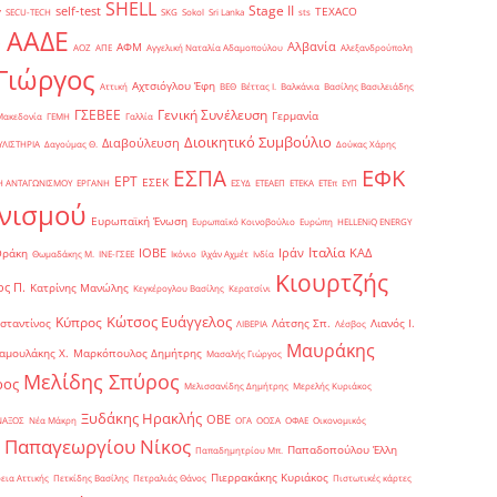
SHELL
Stage II
self-test
y
TEXACO
SECU-TECH
SKG
Sokol
Sri Lanka
sts
ΑΑΔΕ
Αλβανία
ΑΦΜ
1
ΑΟΖ
ΑΠΕ
Αγγελική Ναταλία Αδαμοπούλου
Αλεξανδρούπολη
Γιώργος
Αχτσιόγλου Έφη
Αττική
ΒΕΘ
Βέττας Ι.
Βαλκάνια
Βασίλης Βασιλειάδης
Γενική Συνέλευση
ΓΣΕΒΕΕ
Γερμανία
Μακεδονία
ΓΕΜΗ
Γαλλία
Διοικητικό Συμβούλιο
Διαβούλευση
ΥΛΙΣΤΗΡΙΑ
Δαγούμας Θ.
Δούκας Χάρης
ΕΦΚ
ΕΣΠΑ
ΕΡΤ
ΕΣΕΚ
Η ΑΝΤΑΓΩΝΙΣΜΟΥ
ΕΡΓΑΝΗ
ΕΣΥΔ
ΕΤΕΑΕΠ
ΕΤΕΚΑ
ΕΤΕπ
ΕΥΠ
νισμού
Ευρωπαϊκή Ένωση
Ευρωπαϊκό Κοινοβούλιο
Ευρώπη
ΗELLENiQ ENERGY
Ιταλία
ΙΟΒΕ
Ιράν
ΚΑΔ
Θράκη
Θωμαδάκης Μ.
ΙΝΕ-ΓΣΕΕ
Ικόνιο
Ιλχάν Αχμέτ
Ινδία
Κιουρτζής
ς Π.
Κατρίνης Μανώλης
Κεγκέρογλου Βασίλης
Κερατσίνι
Κώτσος Ευάγγελος
Κύπρος
σταντίνος
Λάτσης Σπ.
Λιανός Ι.
ΛΙΒΕΡΙΑ
Λέσβος
Μαυράκης
αμουλάκης Χ.
Μαρκόπουλος Δημήτρης
Μασαλής Γιώργος
Μελίδης Σπύρος
ρος
Μελισσανίδης Δημήτρης
Μερελής Κυριάκος
Ξυδάκης Ηρακλής
ΟΒΕ
ΝΑΞΟΣ
Νέα Μάκρη
ΟΓΑ
ΟΟΣΑ
ΟΦΑΕ
Οικονομικός
Παπαγεωργίου Νίκος
Παπαδοπούλου Έλλη
Παπαδημητρίου Μπ.
Πιερρακάκης Κυριάκος
εια Αττικής
Πετκίδης Βασίλης
Πετραλιάς Θάνος
Πιστωτικές κάρτες