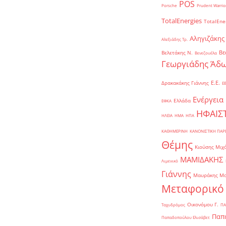
POS
Porsche
Prudent Warrio
TotalEnergies
TotalEne
Αληγιζάκης
Αλεξιάδης Τρ.
Βε
Βελετάκης Ν.
Βενεζουέλα
Γεωργιάδης Άδω
Ε.Ε.
Δρακακάκης Γιάννης
Ε
Ενέργεια
Ελλάδα
ΕΦΚΑ
ΗΦΑΙΣ
ΗΛΕΙΑ
ΗΜΑ
ΗΠΑ
ΚΑΘΗΜΕΡΙΝΗ
ΚΑΝΟΝΙΣΤΙΚΗ ΠΑ
Θέμης
Κιούσης Μιχ
ΜΑΜΙΔΑΚΗΣ
Λιμενικό
Γιάννης
Μαυράκης Μ
Μεταφορικό
Οικονόμου Γ.
Ταχυδρόμος
ΠΑ
Παπα
Παπαδοπούλου Ελισάβετ