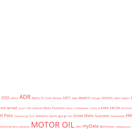
ADR
2035
ANT1
Alpha TV
app
ARAMCO
AVINOIL
adblue
Andre Bledjian
Autogas
Baker Hughes
rack spread
Delta Poseidon
e-ΕΦΚΑ
EBITDA
Cyclon
DAF
Dailymail
diesel
e-katanalotis
e-shop
Economis
He
el Pass
Greek Mafia
Guardian
Goldman Sachs
gov.gr
fuelprices.gr
fund
GPS
Handelsblatt
MOTOR OIL
myData
Mytilineos
Mohammad Sanusi Barkindo
MWh
myΘέρμανση