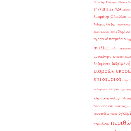
Πιτσιλής Γιώργος
Πλακιωτάκη
ΣΥΡΙΖΑ
ΣΠΥΡΙΔΗΣ
Σάκκος
Σωκράτης Φάμελλος
Σύ
Τσίπρας Αλέξης
Τσαμπαζλής 
Χαρίτση
Χάρης Δούκας
Χανιά
αγροτικό πετρέλαιο
αγ
αντλίες
απάτη
απαιτήσει
αυτοκίνητα
αυτόματοι πωλη
δεξαμενή
δεξαμενές
εισροών εκρο
επικουρικό
επιμέτ
ιστορία
ισολογισμοί
ισχύ
ιχνη
κλιματική αλλαγή
κλοπή
δέουσας επιμέλειας
μέτ
ογκομ
νομοσχέδιο
νόμος
περιθώ
περιβάλλον