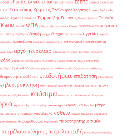
Ρωσία
ΣΕΕΠΕ
Ροδόπη
ΣΑΜΕΕ
ΣΑΠΕΚ
ΣΕΒ
ΣΕΒΤ
ΣΕΔΕ ΙΙ
ΣΕΥΠΥΚΕ
ΣΚΑΙ
ΣΜΕΑ
Σταυράκης Χρήστος
Σταϊκούρας Χρήστος
ΣτΕ
Θ.
Στράτος Σιμόπουλος
Τζαμπαζλής Γιώργος
Τουρκία
λυξένη
Τζάκρη Θεοδώρα
Τζιόλας Χρήστος
ΦΠΑ
ΕΚ
ΦΗΜ
ΧΟΝΔΡΙΚΗ
ΦΗΜΑΣ
Φίλης Ν.
Φραγκογιάννης Κώστας
ΧΑΡΤΟΓΡΑΦΗΣΗ
αγγελίες
έκρηξη
έλεγχοι
δεια
έκθεση αποβλήτων
έλεγχο
έρευνα
έσοδα
αγορές
ανασφάλιστα
ανταγωνισμός
ανταποδοτικά
ακαλύψεις
αναφορές
αναψυκτήρια
αργό πετρέλαιο
αργία
αργό
αστυνομία
ατύχημα
αυξήσεις
αυξημένα
οφόρο
βόμβα
γειτονικές χώρες
γεωτρήσεις
δειγματοληψίες
δελτίο αποστολής
εγκύκλιος
ση
δώρα
ειδικούς φόρους κατανάλωσης
ειδικός φόρος κατανάλωσης
επιδοτήσεις
επιδότηση
 θέρμανσης
επενδύσεις
επιθεώρηση
ηλεκτροκίνηση
μα
θέση
θερμική καταπόνηση
ιδιωτικά πρατήρια
ισοζύγιο
καύσιμα
σίμων
καυσόξυλα
καύσι
καύσωνας
κερδοσκοπία
κερδοφορία
όριο
μέτρα
λογισμικό
ληστεία
λιπαντήρια
ληστείες
λιγνίτης
λουκέτο
νοθεία
ναυτιλιακό
μπαταρίες
κια
μπαταρία
νομιμη διακίνηση
νομοθεσία
παρατηρητήριο τιμών
παραμεθόριος
βατικότητατα
παραπομπή
πετρέλαιο κίνησης
πετρελαιοειδή
πινακίδες κυκλοφορίας