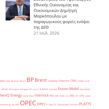
Εθνικής Οικονομίας και
Οικονομικών Δημήτρη
Μαρκόπουλου με
παραγωγικούς φορείς ενόψει
της ΔΕΘ
21 Ιούλ. 2026
BP
Brent
CNG
Chevron
Biden Joe
Cedefop
Coral
BlueFuel
Bosch
Coral
Exxon-Mobil
eFuel
t
EKO Cyprus
Energean Oil
euro 5
EUROPOL
Eurostat
ExxonMobil
lleniQ Energy
interlock
LNG
IRIS
LPG
Inside Story
kWh
LANA
LG
LPC
Lukoil
OPEC
PLATTS
OPEC+
newsauto.gr
OIL ONE
Open TV
Optima Bank
Petrolina