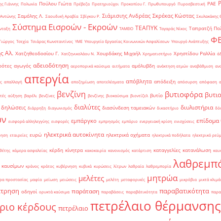
Πούλου Γιώτα
ΡΑΕ
ς Γιάννης
Πολωνία
Πρέβεζα
Πρατηριούχοι
Προκοπίου Γ.
Πρωθυπουργό
Πυροσβεστική
Σιάμισιης Ανδρέας
Σκρέκας Κώστας
Σαμόλης Λ.
 Αντώνης
Σαουδική Αραβία
Σβίγκου Ρ.
Σκυλακάκης 
Σύστημα Εισροών - Εκροών
ΤΕΑΠΥΚ
Ταπρατζή Πο
νταξη
ΤΑΜΕΙΟ
Ταγαράς Νίκος
Φ
Γιώργος
Τσεχία
Τσιάρας Κωνσταντίνος
ΥΜΕ
Υπουργείο Εργασίας Κοινωνικών Ασφαλίσεων
Υπουργό Ανάπτυξης
ς Αλ.
Χατζηθεοδοσίου Γ.
Χουρδάκης Μιχαήλ
Χρηστίδου Ραλλία
Χατζηνικολάου Ν.
Χρηματιστήριο
ά
αδειοδότηση
ρότες
αγωγός
αμόλυβδη
αεροπορικά καύσιμα
αιτήματα
ανάκτηση ατμών
αναβάθμιση
αν
απεργία
απόβλητα
απόδειξη
ς
απαλλαγή
αποζημίωση
αποτελέσματα
απόσυρση
απόφαση
βενζίνη
βυτιοφόρα
βυτι
βυτίο
τές
αύξηση
βαρέλι
βενζίνες
βενζίνης
βιοκαύσιμα
βιοντίζελ
διαλύτες
διυλιστήρια
δηλώσεις
διασύνδεση ταμειακών
διάρρηξη
διαγωνισμός
δικαστήριο
δό
ών
επίδομα
εμπάργκο
εισφορά αλληλεγγύης
εισφορές
εμπρησμός
εμπόριο
ενεργειακή κρίση
ενισχύσεις
ηλεκτρικά αυτοκίνητα
ευρώ
ηλεκτρικά οχήματα
ρηση
εταιρείες
ηλεκτρικά ποδήλατα
ηλεκτρικό ρεύ
κέρδη
κίνητρα
καταγγελίες
κατανάλωση
θέτης
κάμερα ασφαλείας
κακοκαιρία
κανονισμός
κατάρτιση
καυ
λαθρεμπ
 καυσίμων
κράνος
κράτος
κυβέρνηση
κυβικά
κυρώσεις
λίτρων
λαθραία
λαθρεμπορία
μητρώα
μελέτες
ρα προστασίας
μαφία
μείωση
μειώσεις
μελέτη
μεταφορικές
μικρόβια
μικτά κλιμά
έτρηση
παραβατικότητα
παράταση
οδηγοί
ορυκτά καύσιμα
παραβάσεις
παραβάτικότητα
παρα
πετρέλαιο θέρμανσης
ριο κέρδους
πετρέλαιο