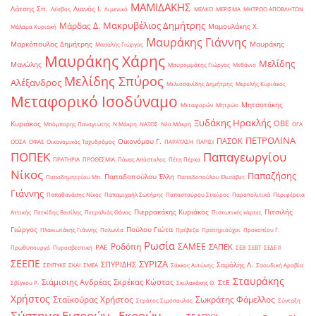
ΜΑΜΙΔΑΚΗΣ
Λάτσης Σπ.
Λιανός Ι.
Λέσβος
Λιμενικό
ΜΕΛΚΟ
ΜΕΡΙΣΜΑ
ΜΗΤΡΩΟ ΑΠΟΒΛΗΤΩΝ
Μακρυβέλιος Δημήτρης
Μάρδας Δ.
Μαμουλάκης Χ.
Μάλαμα Κυριακή
Μαυράκης Γιάννης
Μαρκόπουλος Δημήτρης
Μαυράκης
Μασαλής Γιώργος
Μαυράκης Χάρης
Μελίδης
Μανώλης
Μαυρομμάτης Γιώργος
Μεθάνιο
Μελίδης Σπύρος
Αλέξανδρος
Μελισσανίδης Δημήτρης
Μερελής Κυριάκος
Μεταφορικό Ισοδύναμο
Μητσοτάκης
Μεταφορών
Μητρώο
Ξυδάκης Ηρακλής
ΟΒΕ
Κυριάκος
Μπόμπορης Παναγιώτης
Ν.Μάκρη
ΝΑΞΟΣ
Νέα Μάκρη
ΟΓΑ
ΠΕΤΡΟΛΙΝΑ
ΠΑΣΟΚ
Οικονόμου Γ.
ΟΟΣΑ
ΟΦΑΕ
Οικονομικός Ταχυδρόμος
ΠΑΡΑΤΑΣΗ
ΠΑΡΙΣΙ
ΠΟΠΕΚ
Παπαγεωργίου
ΠΡΑΤΗΡΙΑ
ΠΡΟΘΕΣΜΙΑ
Πάνας Απόστολος
Πέτη Πέρκα
Νίκος
Παπαζήσης
Παπαδοπούλου Έλλη
Παπαδημητρίου Μπ.
Παπαδοπούλου Ελισάβετ
Γιάννης
Παπαθανάσης Νίκος
Παπαμιχαήλ Σωτήρης
Παπασταύρου Σταύρος
Παραπολιτικά
Περιφέρεια
Πιερρακάκης Κυριάκος
Πιτσιλής
Αττικής
Πετκίδης Βασίλης
Πετραλιάς Θάνος
Πιστωτικές κάρτες
Γιώργος
Πούλου Γιώτα
Πλακιωτάκης Γιάννης
Πολωνία
Πρέβεζα
Πρατηριούχοι
Προκοπίου Γ.
Ρωσία
Ροδόπη
ΣΑΜΕΕ
ΣΑΠΕΚ
ΡΑΕ
Πρωθυπουργό
Πυροσβεστική
ΣΕΒ
ΣΕΒΤ
ΣΕΔΕ ΙΙ
ΣΕΕΠΕ
ΣΥΡΙΖΑ
ΣΠΥΡΙΔΗΣ
Σαμόλης Λ.
ΣΕΥΠΥΚΕ
ΣΚΑΙ
ΣΜΕΑ
Σάκκος Αντώνης
Σαουδική Αραβία
Σταυράκης
Σιάμισιης Ανδρέας
Σκρέκας Κώστας
ΣτΕ
Σβίγκου Ρ.
Σκυλακάκης Θ.
Χρήστος
Σταϊκούρας Χρήστος
Σωκράτης Φάμελλος
Στράτος Σιμόπουλος
Σύνταξη
Σύστημα Εισροών - Εκροών