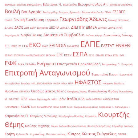
Βεσυρόπουλος Απ.
Βελετάκης Ν.
Βαλκάνια
Βασίλης Βασιλειάδης
Βενεζουέλα
Βιλιάρδος Βασίλης
Βουλή
Βουλγαρία
ΓΣΕΒΕΕ
Βουλγαρίδης Γιώργος
Βρετανία
Βόρεια Μακεδονία
ΓΕΜΗ
Γεωργιάδης Άδωνις
Γενική Συνέλευση
Γερμανία
Γαλλία
Γιάννης Θεοτοκάς
ΔΙΕΠΠΥ
ΔΙΜΕΑ
ΔΑΟΕ
ΔΕΣΦΑ
Δ.Α.Ο.Ε.
ΔΕΗ
ΔΕΠΑ Εμπορίας
ΔΙ.Μ.Ε.Α.
ΔΙΥΛΙΣΗ
ΔΙΥΛΙΣΤΗΡΙΑ
Διοικητικό Συμβούλιο
Διαβούλευση
Δρακακάκης Γιάννης
Δαγούμας Θ.
Δούκας Χάρης
ΕΛΠΕ
ΕΚΟ
ΕΝΒΕΘ
ΕΛΙΝΟΙΛ
ΕΛΣΤΑΤ
Ε.Ε.
ΕΕΑ
ΕΒΕΠ
ΕΕ
ΕΛΑΣ
ΕΛΛΑΚΤΩΡ
ΕΣΠΑ
ΕΡΤ
ΕΣΕΚ
ΕΠΑΝΤ
ΕΠΙΤΡΟΠΗ ΑΝΤΑΓΩΝΙΣΜΟΥ
ΕΡΓΑΝΗ
ΕΣΥΔ
ΕΤΕΑΕΠ
ΕΤΕΚΑ
ΕΤΕπ
ΕΥΠ
ΕΦΚ
Ενέργεια
Επιστρεπτέα Προκαταβολή
Ελλάδα
ΕΦΚΑ
Επιτροπάκης Π.
Επιτροπή
Επιτροπή Ανταγωνισμού
Ευρωπαϊκή Ένωση
Ευρωπαϊκό
ΗΦΑΙΣΤΟΣ
Κοινοβούλιο
Ευρώπη
ΗELLENiQ ENERGY
ΗΛΕΙΑ
ΗΜΑ
ΗΠΑ
Ηνωμένο Βασίλειο
Θεοδωρικάκος Τάκης
Ηράκλειο
Θεσσαλονίκη
Θράκη
ΘΕΡΜΟΙΛ
Θεοχάρης Χάρης
Θωμαδάκης
Ιταλία
ΙΟΒΕ
Ιράν
ΚΑΔ
Μ.
ΙΝΕ-ΓΣΕΕ
Ικόνιο
Ιλχάν Αχμέτ
Ινδία
ΚΑΘΗΜΕΡΙΝΗ
ΚΑΝΟΝΙΣΤΙΚΗ
ΚΕΔΑΚ
ΠΑΡΕΜΒΑΣΗ
ΚΕΠ
ΚΕΡΔΟΦΟΡΙΑ
ΚΙΝΑ
ΚΤΕΟ
Κίνα
Κίνημα Δημοκρατίας
Καββαθάς Γ.
Καλογήρου Ι.
Κιουρτζής
Καρανάσιος Π.
Κατρίνης Μανώλης
Κεγκέρογλου Βασίλης
Κερατσίνι
Θέμης
Κιούσης Μιχάλης
Κλίμα
Κολοκυθάς Αναστάσιος
Κονταξής Δημήτρης
Κορκίδης Βασίλης
Κώτσος Ευάγγελος
Κύπρος
Κρήτη
Κυρανάκης Κωνσταντίνος
Κρίντας Θ.
ΛΙΒΕΡΙΑ