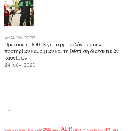
ΑΝΑΚΟΙΝΩΣΕΙΣ
Προτάσεις ΠΟΠΕΚ για τη φορολόγηση των
πρατηρίων καυσίμων και τη θέσπιση διατακτικών
καυσίμων
24 Ιούλ. 2026
ADR
2035
ANT1
2030
Alpha TV
app
'άδεια κυκλοφορίας
1202
adblue
Andre Bledjian