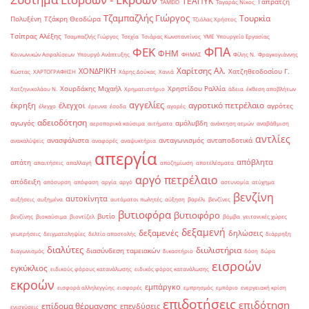
ΤΕΑΠΥΚ
Ταπρατζή
ΤΑΜΕΙΟ
Ταγαράς Νίκος
Τζαμπαζλής Γιώργος
Τουρκία
Πολυξένη
Τζάκρη Θεοδώρα
Τζιόλας Χρήστος
Τσίπρας Αλέξης
Τσαμπαζλής Γιώργος
Τσεχία
Τσιάρας Κωνσταντίνος
ΥΜΕ
Υπουργείο Εργασίας
ΦΠΑ
ΦΕΚ
ΦΗΜ
Κοινωνικών Ασφαλίσεων
Υπουργό Ανάπτυξης
ΦΗΜΑΣ
Φίλης Ν.
Φραγκογιάννης
Χαρίτσης Αλ.
ΧΟΝΔΡΙΚΗ
Χατζηθεοδοσίου Γ.
Κώστας
ΧΑΡΤΟΓΡΑΦΗΣΗ
Χάρης Δούκας
Χανιά
Χουρδάκης Μιχαήλ
Χρηστίδου Ραλλία
Χατζηνικολάου Ν.
Χρηματιστήριο
άδεια
έκθεση αποβλήτων
αγγελίες
αγροτικό πετρέλαιο
έκρηξη
έλεγχοι
αγρότες
έλεγχο
έρευνα
έσοδα
αγορές
αδειοδότηση
αγωγός
αμόλυβδη
αεροπορικά καύσιμα
αιτήματα
ανάκτηση ατμών
αναβάθμιση
αντλίες
ανασφάλιστα
ανταγωνισμός
ανταποδοτικά
ανακαλύψεις
αναφορές
αναψυκτήρια
απεργία
απόβλητα
απάτη
απαιτήσεις
απαλλαγή
αποζημίωση
αποτελέσματα
αργό πετρέλαιο
απόδειξη
απόσυρση
απόφαση
αργία
αργό
αστυνομία
ατύχημα
βενζίνη
αυτοκίνητα
αυξήσεις
αυξημένα
αυτόματοι πωλητές
αύξηση
βαρέλι
βενζίνες
βυτιοφόρα
βυτιοφόρο
βυτίο
βενζίνης
βιοκαύσιμα
βιοντίζελ
βόμβα
γειτονικές χώρες
δεξαμενή
δεξαμενές
δηλώσεις
γεωτρήσεις
δειγματοληψίες
δελτίο αποστολής
διάρρηξη
διαλύτες
διυλιστήρια
διασύνδεση ταμειακών
διαγωνισμός
δικαστήριο
δόση
δώρα
εισροών
εγκύκλιος
ειδικούς φόρους κατανάλωσης
ειδικός φόρος κατανάλωσης
εκροών
εμπάργκο
εισφορά αλληλεγγύης
εισφορές
εμπρησμός
εμπόριο
ενεργειακή κρίση
επιδοτήσεις
επιδότηση
επίδομα θέρμανσης
επενδύσεις
ενισχύσεις