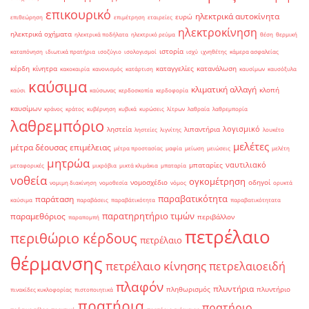
επικουρικό
ηλεκτρικά αυτοκίνητα
ευρώ
επιθεώρηση
επιμέτρηση
εταιρείες
ηλεκτροκίνηση
ηλεκτρικά οχήματα
ηλεκτρικά ποδήλατα
ηλεκτρικό ρεύμα
θέση
θερμική
ιστορία
καταπόνηση
ιδιωτικά πρατήρια
ισοζύγιο
ισολογισμοί
ισχύ
ιχνηθέτης
κάμερα ασφαλείας
κέρδη
κίνητρα
καταγγελίες
κατανάλωση
κακοκαιρία
κανονισμός
κατάρτιση
καυσίμων
καυσόξυλα
καύσιμα
κλιματική αλλαγή
κλοπή
καύσι
καύσωνας
κερδοσκοπία
κερδοφορία
καυσίμων
κράνος
κράτος
κυβέρνηση
κυβικά
κυρώσεις
λίτρων
λαθραία
λαθρεμπορία
λαθρεμπόριο
λογισμικό
ληστεία
λιπαντήρια
ληστείες
λιγνίτης
λουκέτο
μελέτες
μέτρα δέουσας επιμέλειας
μέτρα προστασίας
μαφία
μείωση
μειώσεις
μελέτη
μητρώα
ναυτιλιακό
μπαταρίες
μεταφορικές
μικρόβια
μικτά κλιμάκια
μπαταρία
νοθεία
ογκομέτρηση
νομοσχέδιο
οδηγοί
νομιμη διακίνηση
νομοθεσία
νόμος
ορυκτά
παραβατικότητα
παράταση
καύσιμα
παραβάσεις
παραβάτικότητα
παραβατικότητατα
παρατηρητήριο τιμών
παραμεθόριος
περιβάλλον
παραπομπή
πετρέλαιο
περιθώριο κέρδους
πετρέλαιο
θέρμανσης
πετρέλαιο κίνησης
πετρελαιοειδή
πλαφόν
πλυντήρια
πληθωρισμός
πλυντήριο
πινακίδες κυκλοφορίας
πιστοποιητικά
πρατήρια
πρατήριο