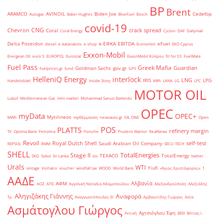
BP
Brent
ARAMCO
AVINOIL
Biden Joe
Cedefop
Autogas
Baker Hughes
BlueFuel
Bosch
covid-19
CNG
Chevron
crack spread
Coral
Coral Energy
Cyclon
DAF
Dailymail
Delta Poseidon
e-ΕΦΚΑ
EBITDA
eFuel
diesel
e-katanalotis
e-shop
Economist
EKO Cyprus
Exxon-Mobil
Energean Oil
euro 5
EUROPOL
Eurostat
ExxonMobil Κύπρου
fit for 55
FuelMate
Fuel Pass
Greek Mafia
Guardian
Goldman Sachs
gov.gr
fuelprices.gr
fund
GPS
HelleniQ Energy
interlock
LNG
IRIS
LPG
Handelsblatt
Inside Story
kWh
LANA
LG
LPC
MOTOR OIL
Lukoil
Mediterranean Gas
mini market
Mohammad Sanusi Barkindo
OPEC
myData
OPEC+
Mytilineos
MWh
myΘέρμανση
newsauto.gr
OIL ONE
Open
POS
PLATTS
refinery margin
TV
Optima Bank
Petrolina
Porsche
Prudent Warrior
RealNews
Revoil
Royal Dutch Shell
self-test
Saudi Arabian Oil Company
REPSOL
RMM
SECU-TECH
SHELL
TotalEnergies
Stage II
TEXACO
TotalEnergy
SKG
Sokol
Sri Lanka
sts
twitter
Urals
WTI
Yiufi
vintage
Viohalco
voucher
windfall tax
WOOD
World Bank
«Άγιος Χριστόφορος»
΄1
ΑΑΔΕ
Αλβανία
ΑΦΜ
ΑΟΖ
ΑΠΕ
Αγγελική Ναταλία Αδαμοπούλου
Αλεξανδρούπολη
Αλεξιάδης
Αληγιζάκης Γιάννης
Αναφορά
Τρ.
Αναγνωστόπουλος Θ.
Αρβανιτίδης Γιώργος
Ασία
Ασμάτογλου Γιώργος
Αχτσιόγλου Έφη
Αττική
ΒΕΘ
Βέττας Ι.