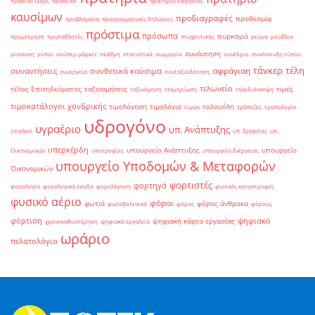
πράσινο τέλος
πρακτικό
πρατήριο ενέργειας
καυσίμων
προδιαγραφές
προθεσμία
προβλήματα
προγραμματικές δηλώσεις
πρόστιμα
πρόσωπα
πυρκαγιά
προμέτρηση
πρωταθλητές
πτωχευτικός
ρεύμα
ρούβλια
συνάντηση
ρύπανση
ρύποι
σούπερ μάρκετ
στάθμη
στατιστικά
συμμορία
συνέδριο
συνέντευξη τύπου
τάνκερ
τέλη
σφράγιση
συναντήσεις
συνθετικά καύσιμα
συνεργεία
συνταξιοδότηση
τελωνείο
τέλος Επιτηδεύματος
ταξινομήσεις
τιμές
ταξινόμηση
τεκμηρίωση
τηλεδιάσκεψη
τιμοκατάλογοι χονδρικής
τιμολόγηση
τιμολόγιο
τολουόλη
τιμών
τράπεζες
τροπολογία
υδρογόνο
υγραέριο
υπ. Ανάπτυξης
τσιγάρο
υπ. Εργασίας
υπ.
υπερκέρδη
υπουργείο Ανάπτυξης
υπουργείο
Οικονομικών
υποτροφίες
υπουργείο Ενέργειας
υπουργείο Υποδομών & Μεταφορών
Οικονομικών
φορτιστές
φορτηγά
φορολογία
φορολογικά έσοδα
φορολόγηση
φυσικές καταστροφές
φυσικό αέριο
φόροι
φωτιά
φόρος άνθρακα
φωτοβολταϊκά
φόρος
φόρους
φόρτιση
ψηφιακό
ψηφιακή κάρτα εργασίας
χρονοκαθυστέρηση
ψηφιακά εργαλεία
ωράριο
πελατολόγιο