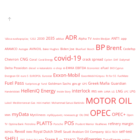
ADR
2035
ANT1
2030
Alpha TV
app
'άδεια κυκλοφορίας
1202
adblue
Andre Bledjian
BP
Brent
ARAMCO
AVINOIL
Biden Joe
Cedefop
Autogas
Baker Hughes
BlueFuel
Bosch
covid-19
CNG
Chevron
crack spread
Coral
Coral Energy
Cyclon
DAF
Dailymail
Delta Poseidon
e-ΕΦΚΑ
EBITDA
eFuel
diesel
e-katanalotis
e-shop
Economist
EKO Cyprus
Exxon-Mobil
Energean Oil
euro 5
EUROPOL
Eurostat
ExxonMobil Κύπρου
fit for 55
FuelMate
Fuel Pass
Greek Mafia
Guardian
Goldman Sachs
gov.gr
fuelprices.gr
fund
GPS
HelleniQ Energy
interlock
LNG
IRIS
LPG
Handelsblatt
Inside Story
kWh
LANA
LG
LPC
MOTOR OIL
Lukoil
Mediterranean Gas
mini market
Mohammad Sanusi Barkindo
OPEC
myData
OPEC+
Mytilineos
MWh
myΘέρμανση
newsauto.gr
OIL ONE
Open
POS
PLATTS
refinery margin
TV
Optima Bank
Petrolina
Porsche
Prudent Warrior
RealNews
Revoil
Royal Dutch Shell
self-test
Saudi Arabian Oil Company
REPSOL
RMM
SECU-TECH
SHELL
TotalEnergies
Stage II
TEXACO
TotalEnergy
SKG
Sokol
Sri Lanka
sts
twitter