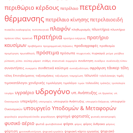
πετρέλαιο
περιθώριο κέρδους
πετρέλαιο
θέρμανσης
πετρέλαιο κίνησης
πετρελαιοειδή
πλαφόν
πλυντήρια
πληθωρισμός
πλυντήριο
πινακίδες κυκλοφορίας
πιστοποιητικά
πρατήρια
πρατήριο
πράσινο τέλος
πρακτικό
πρατήριο ενέργειας
καυσίμων
προδιαγραφές
προθεσμία
προβλήματα
προγραμματικές δηλώσεις
πρόστιμα
πρόσωπα
πυρκαγιά
προμέτρηση
πρωταθλητές
πτωχευτικός
ρεύμα
ρούβλια
συνάντηση
ρύπανση
ρύποι
σούπερ μάρκετ
στάθμη
στατιστικά
συμμορία
συνέδριο
συνέντευξη τύπου
τάνκερ
τέλη
σφράγιση
συναντήσεις
συνθετικά καύσιμα
συνεργεία
συνταξιοδότηση
τελωνείο
τέλος Επιτηδεύματος
ταξινομήσεις
τιμές
ταξινόμηση
τεκμηρίωση
τηλεδιάσκεψη
τιμοκατάλογοι χονδρικής
τιμολόγηση
τιμολόγιο
τολουόλη
τιμών
τράπεζες
τροπολογία
υδρογόνο
υγραέριο
υπ. Ανάπτυξης
τσιγάρο
υπ. Εργασίας
υπ.
υπερκέρδη
υπουργείο Ανάπτυξης
υπουργείο
Οικονομικών
υποτροφίες
υπουργείο Ενέργειας
υπουργείο Υποδομών & Μεταφορών
Οικονομικών
φορτιστές
φορτηγά
φορολογία
φορολογικά έσοδα
φορολόγηση
φυσικές καταστροφές
φυσικό αέριο
φόροι
φωτιά
φόρος άνθρακα
φωτοβολταϊκά
φόρος
φόρους
φόρτιση
ψηφιακό
ψηφιακή κάρτα εργασίας
χρονοκαθυστέρηση
ψηφιακά εργαλεία