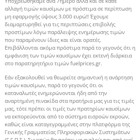
Υποχρεωθήκαμε ανά 7ήμερο αλλά και σε κάθε
αλλαγή τιμών καυσίμων με πρόστιμα σε περίπτωση
μη εφαρμογής ύψους 3.000 ευρώ!! Έχουμε
διαμαρτυρηθεί για τις περιπτώσεις επιβολής
προστίμων λόγω παράλειψης ενημέρωσης τιμών
που παραμένουν ίδιες και είναι ορατές.
Επιβάλλονται ακόμα πρόστιμα παρά το γεγονός ότι η
εμφάνιση των τιμών καυσίμων έχει εκτενή διάρκεια
στο παρατηρητήριο τιμών fuelprices.gr.
Εάν εξακολουθεί να θεωρείτε σημαντική η ανάρτηση
τιμών καυσίμων, παρά το γεγονός ότι οι
καταναλωτές ενημερώνονται ήδη από την
αναρτημένη πινακίδα στα πρατήρια μας για τις τιμές
μας, τότε πρέπει οι τιμές των πρατηρίων καυσίμων
να εκπορεύονται από το σύστημα εισροών εκροών,
καθώς είναι καταγεγραμμένες στην πλατφόρμα της
Γενικής Γραμματείας Πληροφοριακών Συστημάτων
(Γ.Γ.Π.Σ.). Συνεπώς θα πρέπει να αντλούνται από εκεί.