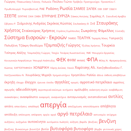
Γιώργος
Πούλου Γιώτα
Πλακιωτάκης Γιάννης
Πολωνία
Πρέβεζα
Πρατηριούχοι
Προκοπίου Γ.
Ρωσία
Ροδόπη
ΣΑΜΕΕ
ΣΑΠΕΚ
ΡΑΕ
Πρωθυπουργό
Πυροσβεστική
ΣΕΒ
ΣΕΒΤ
ΣΕΔΕ ΙΙ
ΣΕΕΠΕ
ΣΥΡΙΖΑ
ΣΠΥΡΙΔΗΣ
Σαμόλης Λ.
ΣΕΥΠΥΚΕ
ΣΚΑΙ
ΣΜΕΑ
Σάκκος Αντώνης
Σαουδική Αραβία
Σταυράκης
Σιάμισιης Ανδρέας
Σκρέκας Κώστας
ΣτΕ
Σβίγκου Ρ.
Σκυλακάκης Θ.
Χρήστος
Σταϊκούρας Χρήστος
Σωκράτης Φάμελλος
Στράτος Σιμόπουλος
Σύνταξη
Σύστημα Εισροών - Εκροών
ΤΕΑΠΥΚ
Ταπρατζή
ΤΑΜΕΙΟ
Ταγαράς Νίκος
Τζαμπαζλής Γιώργος
Τουρκία
Πολυξένη
Τζάκρη Θεοδώρα
Τζιόλας Χρήστος
Τσίπρας Αλέξης
Τσαμπαζλής Γιώργος
Τσεχία
Τσιάρας Κωνσταντίνος
ΥΜΕ
Υπουργείο Εργασίας
ΦΠΑ
ΦΕΚ
ΦΗΜ
Κοινωνικών Ασφαλίσεων
Υπουργό Ανάπτυξης
ΦΗΜΑΣ
Φίλης Ν.
Φραγκογιάννης
Χαρίτσης Αλ.
ΧΟΝΔΡΙΚΗ
Χατζηθεοδοσίου Γ.
Κώστας
ΧΑΡΤΟΓΡΑΦΗΣΗ
Χάρης Δούκας
Χανιά
Χουρδάκης Μιχαήλ
Χρηστίδου Ραλλία
Χατζηνικολάου Ν.
Χρηματιστήριο
άδεια
έκθεση αποβλήτων
αγγελίες
αγροτικό πετρέλαιο
έκρηξη
έλεγχοι
αγρότες
έλεγχο
έρευνα
έσοδα
αγορές
αδειοδότηση
αγωγός
αμόλυβδη
αεροπορικά καύσιμα
αιτήματα
ανάκτηση ατμών
αναβάθμιση
αντλίες
ανασφάλιστα
ανταγωνισμός
ανταποδοτικά
ανακαλύψεις
αναφορές
αναψυκτήρια
απεργία
απόβλητα
απάτη
απαιτήσεις
απαλλαγή
αποζημίωση
αποτελέσματα
αργό πετρέλαιο
απόδειξη
απόσυρση
απόφαση
αργία
αργό
αστυνομία
ατύχημα
βενζίνη
αυτοκίνητα
αυξήσεις
αυξημένα
αυτόματοι πωλητές
αύξηση
βαρέλι
βενζίνες
βυτιοφόρα
βυτιοφόρο
βυτίο
βενζίνης
βιοκαύσιμα
βιοντίζελ
βόμβα
γειτονικές χώρες