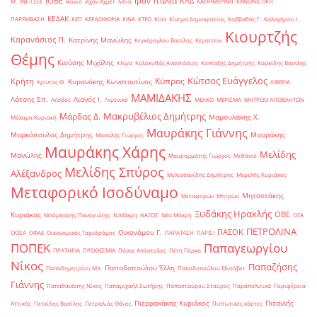
Ιταλία
ΙΟΒΕ
Ιράν
ΚΑΔ
Μ.
ΙΝΕ-ΓΣΕΕ
Ικόνιο
Ιλχάν Αχμέτ
Ινδία
ΚΑΘΗΜΕΡΙΝΗ
ΚΑΝΟΝΙΣΤΙΚΗ
ΚΕΔΑΚ
ΠΑΡΕΜΒΑΣΗ
ΚΕΠ
ΚΕΡΔΟΦΟΡΙΑ
ΚΙΝΑ
ΚΤΕΟ
Κίνα
Κίνημα Δημοκρατίας
Καββαθάς Γ.
Καλογήρου Ι.
Κιουρτζής
Καρανάσιος Π.
Κατρίνης Μανώλης
Κεγκέρογλου Βασίλης
Κερατσίνι
Θέμης
Κιούσης Μιχάλης
Κλίμα
Κολοκυθάς Αναστάσιος
Κονταξής Δημήτρης
Κορκίδης Βασίλης
Κώτσος Ευάγγελος
Κύπρος
Κρήτη
Κυρανάκης Κωνσταντίνος
Κρίντας Θ.
ΛΙΒΕΡΙΑ
ΜΑΜΙΔΑΚΗΣ
Λάτσης Σπ.
Λιανός Ι.
Λέσβος
Λιμενικό
ΜΕΛΚΟ
ΜΕΡΙΣΜΑ
ΜΗΤΡΩΟ ΑΠΟΒΛΗΤΩΝ
Μακρυβέλιος Δημήτρης
Μάρδας Δ.
Μαμουλάκης Χ.
Μάλαμα Κυριακή
Μαυράκης Γιάννης
Μαρκόπουλος Δημήτρης
Μαυράκης
Μασαλής Γιώργος
Μαυράκης Χάρης
Μελίδης
Μανώλης
Μαυρομμάτης Γιώργος
Μεθάνιο
Μελίδης Σπύρος
Αλέξανδρος
Μελισσανίδης Δημήτρης
Μερελής Κυριάκος
Μεταφορικό Ισοδύναμο
Μητσοτάκης
Μεταφορών
Μητρώο
Ξυδάκης Ηρακλής
ΟΒΕ
Κυριάκος
Μπόμπορης Παναγιώτης
Ν.Μάκρη
ΝΑΞΟΣ
Νέα Μάκρη
ΟΓΑ
ΠΕΤΡΟΛΙΝΑ
ΠΑΣΟΚ
Οικονόμου Γ.
ΟΟΣΑ
ΟΦΑΕ
Οικονομικός Ταχυδρόμος
ΠΑΡΑΤΑΣΗ
ΠΑΡΙΣΙ
ΠΟΠΕΚ
Παπαγεωργίου
ΠΡΑΤΗΡΙΑ
ΠΡΟΘΕΣΜΙΑ
Πάνας Απόστολος
Πέτη Πέρκα
Νίκος
Παπαζήσης
Παπαδοπούλου Έλλη
Παπαδημητρίου Μπ.
Παπαδοπούλου Ελισάβετ
Γιάννης
Παπαθανάσης Νίκος
Παπαμιχαήλ Σωτήρης
Παπασταύρου Σταύρος
Παραπολιτικά
Περιφέρεια
Πιερρακάκης Κυριάκος
Πιτσιλής
Αττικής
Πετκίδης Βασίλης
Πετραλιάς Θάνος
Πιστωτικές κάρτες