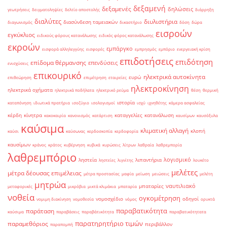
δεξαμενή
δεξαμενές
δηλώσεις
γεωτρήσεις
δειγματοληψίες
δελτίο αποστολής
διάρρηξη
διαλύτες
διυλιστήρια
διασύνδεση ταμειακών
διαγωνισμός
δικαστήριο
δόση
δώρα
εισροών
εγκύκλιος
ειδικούς φόρους κατανάλωσης
ειδικός φόρος κατανάλωσης
εκροών
εμπάργκο
εισφορά αλληλεγγύης
εισφορές
εμπρησμός
εμπόριο
ενεργειακή κρίση
επιδοτήσεις
επιδότηση
επίδομα θέρμανσης
επενδύσεις
ενισχύσεις
επικουρικό
ηλεκτρικά αυτοκίνητα
ευρώ
επιθεώρηση
επιμέτρηση
εταιρείες
ηλεκτροκίνηση
ηλεκτρικά οχήματα
ηλεκτρικά ποδήλατα
ηλεκτρικό ρεύμα
θέση
θερμική
ιστορία
καταπόνηση
ιδιωτικά πρατήρια
ισοζύγιο
ισολογισμοί
ισχύ
ιχνηθέτης
κάμερα ασφαλείας
κέρδη
κίνητρα
καταγγελίες
κατανάλωση
κακοκαιρία
κανονισμός
κατάρτιση
καυσίμων
καυσόξυλα
καύσιμα
κλιματική αλλαγή
κλοπή
καύσι
καύσωνας
κερδοσκοπία
κερδοφορία
καυσίμων
κράνος
κράτος
κυβέρνηση
κυβικά
κυρώσεις
λίτρων
λαθραία
λαθρεμπορία
λαθρεμπόριο
λογισμικό
ληστεία
λιπαντήρια
ληστείες
λιγνίτης
λουκέτο
μελέτες
μέτρα δέουσας επιμέλειας
μέτρα προστασίας
μαφία
μείωση
μειώσεις
μελέτη
μητρώα
ναυτιλιακό
μπαταρίες
μεταφορικές
μικρόβια
μικτά κλιμάκια
μπαταρία
νοθεία
ογκομέτρηση
νομοσχέδιο
οδηγοί
νομιμη διακίνηση
νομοθεσία
νόμος
ορυκτά
παραβατικότητα
παράταση
καύσιμα
παραβάσεις
παραβάτικότητα
παραβατικότητατα
παρατηρητήριο τιμών
παραμεθόριος
περιβάλλον
παραπομπή