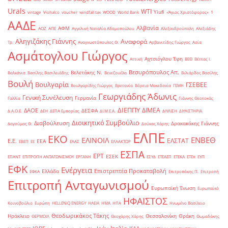
Urals
WTI
Yiufi
vintage
Viohalco
voucher
windfall tax
WOOD
World Bank
«Άγιος Χριστόφορος»
΄1
ΑΑΔΕ
Αλβανία
ΑΦΜ
ΑΟΖ
ΑΠΕ
Αγγελική Ναταλία Αδαμοπούλου
Αλεξανδρούπολη
Αλεξιάδης
Αληγιζάκης Γιάννης
Αναφορά
Τρ.
Αναγνωστόπουλος Θ.
Αρβανιτίδης Γιώργος
Ασία
Ασμάτογλου Γιώργος
Αχτσιόγλου Έφη
Αττική
ΒΕΘ
Βέττας Ι.
Βεσυρόπουλος Απ.
Βελετάκης Ν.
Βαλκάνια
Βασίλης Βασιλειάδης
Βενεζουέλα
Βιλιάρδος Βασίλης
Βουλή
Βουλγαρία
ΓΣΕΒΕΕ
Βουλγαρίδης Γιώργος
Βρετανία
Βόρεια Μακεδονία
ΓΕΜΗ
Γεωργιάδης Άδωνις
Γενική Συνέλευση
Γερμανία
Γαλλία
Γιάννης Θεοτοκάς
ΔΙΕΠΠΥ
ΔΙΜΕΑ
ΔΑΟΕ
ΔΕΣΦΑ
Δ.Α.Ο.Ε.
ΔΕΗ
ΔΕΠΑ Εμπορίας
ΔΙ.Μ.Ε.Α.
ΔΙΥΛΙΣΗ
ΔΙΥΛΙΣΤΗΡΙΑ
Διοικητικό Συμβούλιο
Διαβούλευση
Δρακακάκης Γιάννης
Δαγούμας Θ.
Δούκας Χάρης
ΕΛΠΕ
ΕΚΟ
ΕΝΒΕΘ
ΕΛΙΝΟΙΛ
ΕΛΣΤΑΤ
Ε.Ε.
ΕΕΑ
ΕΒΕΠ
ΕΕ
ΕΛΑΣ
ΕΛΛΑΚΤΩΡ
ΕΣΠΑ
ΕΡΤ
ΕΣΕΚ
ΕΠΑΝΤ
ΕΠΙΤΡΟΠΗ ΑΝΤΑΓΩΝΙΣΜΟΥ
ΕΡΓΑΝΗ
ΕΣΥΔ
ΕΤΕΑΕΠ
ΕΤΕΚΑ
ΕΤΕπ
ΕΥΠ
ΕΦΚ
Ενέργεια
Επιστρεπτέα Προκαταβολή
Ελλάδα
ΕΦΚΑ
Επιτροπάκης Π.
Επιτροπή
Επιτροπή Ανταγωνισμού
Ευρωπαϊκή Ένωση
Ευρωπαϊκό
ΗΦΑΙΣΤΟΣ
Κοινοβούλιο
Ευρώπη
ΗELLENiQ ENERGY
ΗΛΕΙΑ
ΗΜΑ
ΗΠΑ
Ηνωμένο Βασίλειο
Θεοδωρικάκος Τάκης
Ηράκλειο
Θεσσαλονίκη
Θράκη
ΘΕΡΜΟΙΛ
Θεοχάρης Χάρης
Θωμαδάκης