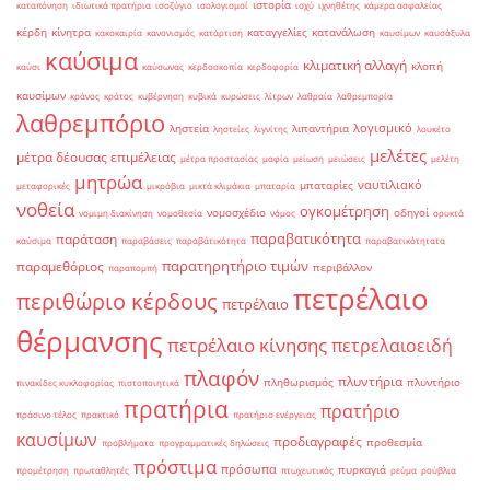
ιστορία
καταπόνηση
ιδιωτικά πρατήρια
ισοζύγιο
ισολογισμοί
ισχύ
ιχνηθέτης
κάμερα ασφαλείας
κέρδη
κίνητρα
καταγγελίες
κατανάλωση
κακοκαιρία
κανονισμός
κατάρτιση
καυσίμων
καυσόξυλα
καύσιμα
κλιματική αλλαγή
κλοπή
καύσι
καύσωνας
κερδοσκοπία
κερδοφορία
καυσίμων
κράνος
κράτος
κυβέρνηση
κυβικά
κυρώσεις
λίτρων
λαθραία
λαθρεμπορία
λαθρεμπόριο
λογισμικό
ληστεία
λιπαντήρια
ληστείες
λιγνίτης
λουκέτο
μελέτες
μέτρα δέουσας επιμέλειας
μέτρα προστασίας
μαφία
μείωση
μειώσεις
μελέτη
μητρώα
ναυτιλιακό
μπαταρίες
μεταφορικές
μικρόβια
μικτά κλιμάκια
μπαταρία
νοθεία
ογκομέτρηση
νομοσχέδιο
οδηγοί
νομιμη διακίνηση
νομοθεσία
νόμος
ορυκτά
παραβατικότητα
παράταση
καύσιμα
παραβάσεις
παραβάτικότητα
παραβατικότητατα
παρατηρητήριο τιμών
παραμεθόριος
περιβάλλον
παραπομπή
πετρέλαιο
περιθώριο κέρδους
πετρέλαιο
θέρμανσης
πετρέλαιο κίνησης
πετρελαιοειδή
πλαφόν
πλυντήρια
πληθωρισμός
πλυντήριο
πινακίδες κυκλοφορίας
πιστοποιητικά
πρατήρια
πρατήριο
πράσινο τέλος
πρακτικό
πρατήριο ενέργειας
καυσίμων
προδιαγραφές
προθεσμία
προβλήματα
προγραμματικές δηλώσεις
πρόστιμα
πρόσωπα
πυρκαγιά
προμέτρηση
πρωταθλητές
πτωχευτικός
ρεύμα
ρούβλια