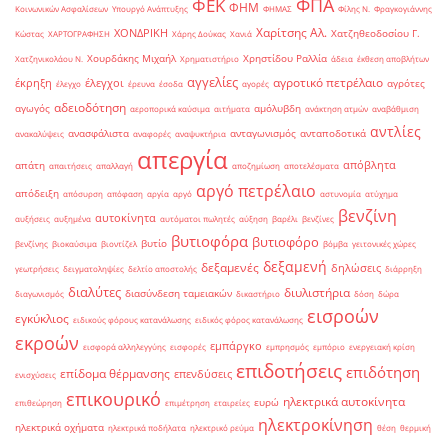
ΦΠΑ
ΦΕΚ
ΦΗΜ
Κοινωνικών Ασφαλίσεων
Υπουργό Ανάπτυξης
ΦΗΜΑΣ
Φίλης Ν.
Φραγκογιάννης
Χαρίτσης Αλ.
ΧΟΝΔΡΙΚΗ
Χατζηθεοδοσίου Γ.
Κώστας
ΧΑΡΤΟΓΡΑΦΗΣΗ
Χάρης Δούκας
Χανιά
Χουρδάκης Μιχαήλ
Χρηστίδου Ραλλία
Χατζηνικολάου Ν.
Χρηματιστήριο
άδεια
έκθεση αποβλήτων
αγγελίες
αγροτικό πετρέλαιο
έκρηξη
έλεγχοι
αγρότες
έλεγχο
έρευνα
έσοδα
αγορές
αδειοδότηση
αγωγός
αμόλυβδη
αεροπορικά καύσιμα
αιτήματα
ανάκτηση ατμών
αναβάθμιση
αντλίες
ανασφάλιστα
ανταγωνισμός
ανταποδοτικά
ανακαλύψεις
αναφορές
αναψυκτήρια
απεργία
απόβλητα
απάτη
απαιτήσεις
απαλλαγή
αποζημίωση
αποτελέσματα
αργό πετρέλαιο
απόδειξη
απόσυρση
απόφαση
αργία
αργό
αστυνομία
ατύχημα
βενζίνη
αυτοκίνητα
αυξήσεις
αυξημένα
αυτόματοι πωλητές
αύξηση
βαρέλι
βενζίνες
βυτιοφόρα
βυτιοφόρο
βυτίο
βενζίνης
βιοκαύσιμα
βιοντίζελ
βόμβα
γειτονικές χώρες
δεξαμενή
δεξαμενές
δηλώσεις
γεωτρήσεις
δειγματοληψίες
δελτίο αποστολής
διάρρηξη
διαλύτες
διυλιστήρια
διασύνδεση ταμειακών
διαγωνισμός
δικαστήριο
δόση
δώρα
εισροών
εγκύκλιος
ειδικούς φόρους κατανάλωσης
ειδικός φόρος κατανάλωσης
εκροών
εμπάργκο
εισφορά αλληλεγγύης
εισφορές
εμπρησμός
εμπόριο
ενεργειακή κρίση
επιδοτήσεις
επιδότηση
επίδομα θέρμανσης
επενδύσεις
ενισχύσεις
επικουρικό
ηλεκτρικά αυτοκίνητα
ευρώ
επιθεώρηση
επιμέτρηση
εταιρείες
ηλεκτροκίνηση
ηλεκτρικά οχήματα
ηλεκτρικά ποδήλατα
ηλεκτρικό ρεύμα
θέση
θερμική