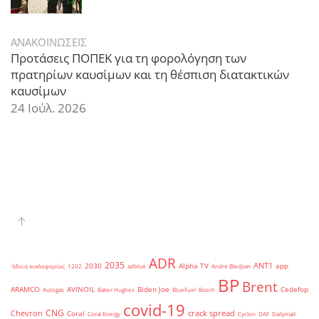
ΑΝΑΚΟΙΝΩΣΕΙΣ
Προτάσεις ΠΟΠΕΚ για τη φορολόγηση των
πρατηρίων καυσίμων και τη θέσπιση διατακτικών
καυσίμων
24 Ιούλ. 2026
ADR
2035
ANT1
2030
Alpha TV
app
'άδεια κυκλοφορίας
1202
adblue
Andre Bledjian
BP
Brent
ARAMCO
AVINOIL
Biden Joe
Cedefop
Autogas
Baker Hughes
BlueFuel
Bosch
covid-19
CNG
Chevron
crack spread
Coral
Coral Energy
Cyclon
DAF
Dailymail