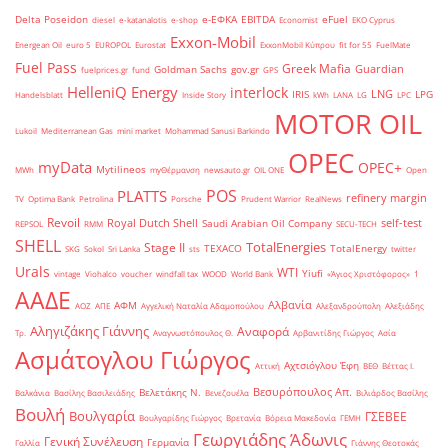
Delta Poseidon
e-ΕΦΚΑ
EBITDA
eFuel
diesel
e-katanalotis
e-shop
Economist
EKO Cyprus
Exxon-Mobil
Energean Oil
euro 5
EUROPOL
Eurostat
ExxonMobil Κύπρου
fit for 55
FuelMate
Fuel Pass
Greek Mafia
Guardian
Goldman Sachs
gov.gr
fuelprices.gr
fund
GPS
HelleniQ Energy
interlock
LNG
IRIS
LPG
Handelsblatt
Inside Story
kWh
LANA
LG
LPC
MOTOR OIL
Lukoil
Mediterranean Gas
mini market
Mohammad Sanusi Barkindo
OPEC
myData
OPEC+
Mytilineos
MWh
myΘέρμανση
newsauto.gr
OIL ONE
Open
POS
PLATTS
refinery margin
TV
Optima Bank
Petrolina
Porsche
Prudent Warrior
RealNews
Revoil
Royal Dutch Shell
self-test
Saudi Arabian Oil Company
REPSOL
RMM
SECU-TECH
SHELL
TotalEnergies
Stage II
TEXACO
TotalEnergy
SKG
Sokol
Sri Lanka
sts
twitter
Urals
WTI
Yiufi
vintage
Viohalco
voucher
windfall tax
WOOD
World Bank
«Άγιος Χριστόφορος»
΄1
ΑΑΔΕ
Αλβανία
ΑΦΜ
ΑΟΖ
ΑΠΕ
Αγγελική Ναταλία Αδαμοπούλου
Αλεξανδρούπολη
Αλεξιάδης
Αληγιζάκης Γιάννης
Αναφορά
Τρ.
Αναγνωστόπουλος Θ.
Αρβανιτίδης Γιώργος
Ασία
Ασμάτογλου Γιώργος
Αχτσιόγλου Έφη
Αττική
ΒΕΘ
Βέττας Ι.
Βεσυρόπουλος Απ.
Βελετάκης Ν.
Βαλκάνια
Βασίλης Βασιλειάδης
Βενεζουέλα
Βιλιάρδος Βασίλης
Βουλή
Βουλγαρία
ΓΣΕΒΕΕ
Βουλγαρίδης Γιώργος
Βρετανία
Βόρεια Μακεδονία
ΓΕΜΗ
Γεωργιάδης Άδωνις
Γενική Συνέλευση
Γερμανία
Γαλλία
Γιάννης Θεοτοκάς