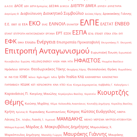
ΔΙΕΠΠΥ
ΔΙΜΕΑ
ΔΑΟΕ
ΔΕΣΦΑ
Δ.Α.Ο.Ε.
ΔΕΗ
ΔΕΠΑ Εμπορίας
ΔΙ.Μ.Ε.Α.
ΔΙΥΛΙΣΗ
ΔΙΥΛΙΣΤΗΡΙΑ
Διοικητικό Συμβούλιο
Διαβούλευση
Δρακακάκης Γιάννης
Δαγούμας Θ.
Δούκας Χάρης
ΕΛΠΕ
ΕΚΟ
ΕΝΒΕΘ
ΕΛΙΝΟΙΛ
ΕΛΣΤΑΤ
Ε.Ε.
ΕΕΑ
ΕΒΕΠ
ΕΕ
ΕΛΑΣ
ΕΛΛΑΚΤΩΡ
ΕΣΠΑ
ΕΡΤ
ΕΣΕΚ
ΕΠΑΝΤ
ΕΠΙΤΡΟΠΗ ΑΝΤΑΓΩΝΙΣΜΟΥ
ΕΡΓΑΝΗ
ΕΣΥΔ
ΕΤΕΑΕΠ
ΕΤΕΚΑ
ΕΤΕπ
ΕΥΠ
ΕΦΚ
Ενέργεια
Επιστρεπτέα Προκαταβολή
Ελλάδα
ΕΦΚΑ
Επιτροπάκης Π.
Επιτροπή
Επιτροπή Ανταγωνισμού
Ευρωπαϊκή Ένωση
Ευρωπαϊκό
ΗΦΑΙΣΤΟΣ
Κοινοβούλιο
Ευρώπη
ΗELLENiQ ENERGY
ΗΛΕΙΑ
ΗΜΑ
ΗΠΑ
Ηνωμένο Βασίλειο
Θεοδωρικάκος Τάκης
Ηράκλειο
Θεσσαλονίκη
Θράκη
ΘΕΡΜΟΙΛ
Θεοχάρης Χάρης
Θωμαδάκης
Ιταλία
ΙΟΒΕ
Ιράν
ΚΑΔ
Μ.
ΙΝΕ-ΓΣΕΕ
Ικόνιο
Ιλχάν Αχμέτ
Ινδία
ΚΑΘΗΜΕΡΙΝΗ
ΚΑΝΟΝΙΣΤΙΚΗ
ΚΕΔΑΚ
ΠΑΡΕΜΒΑΣΗ
ΚΕΠ
ΚΕΡΔΟΦΟΡΙΑ
ΚΙΝΑ
ΚΤΕΟ
Κίνα
Κίνημα Δημοκρατίας
Καββαθάς Γ.
Καλογήρου Ι.
Κιουρτζής
Καρανάσιος Π.
Κατρίνης Μανώλης
Κεγκέρογλου Βασίλης
Κερατσίνι
Θέμης
Κιούσης Μιχάλης
Κλίμα
Κολοκυθάς Αναστάσιος
Κονταξής Δημήτρης
Κορκίδης Βασίλης
Κώτσος Ευάγγελος
Κύπρος
Κρήτη
Κυρανάκης Κωνσταντίνος
Κρίντας Θ.
ΛΙΒΕΡΙΑ
ΜΑΜΙΔΑΚΗΣ
Λάτσης Σπ.
Λιανός Ι.
Λέσβος
Λιμενικό
ΜΕΛΚΟ
ΜΕΡΙΣΜΑ
ΜΗΤΡΩΟ ΑΠΟΒΛΗΤΩΝ
Μακρυβέλιος Δημήτρης
Μάρδας Δ.
Μαμουλάκης Χ.
Μάλαμα Κυριακή
Μαυράκης Γιάννης
Μαρκόπουλος Δημήτρης
Μαυράκης
Μασαλής Γιώργος