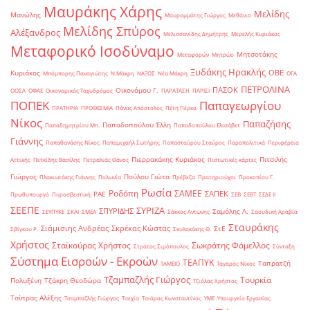
Μαυράκης Χάρης
Μελίδης
Μανώλης
Μαυρομμάτης Γιώργος
Μεθάνιο
Μελίδης Σπύρος
Αλέξανδρος
Μελισσανίδης Δημήτρης
Μερελής Κυριάκος
Μεταφορικό Ισοδύναμο
Μητσοτάκης
Μεταφορών
Μητρώο
Ξυδάκης Ηρακλής
ΟΒΕ
Κυριάκος
Μπόμπορης Παναγιώτης
Ν.Μάκρη
ΝΑΞΟΣ
Νέα Μάκρη
ΟΓΑ
ΠΕΤΡΟΛΙΝΑ
ΠΑΣΟΚ
Οικονόμου Γ.
ΟΟΣΑ
ΟΦΑΕ
Οικονομικός Ταχυδρόμος
ΠΑΡΑΤΑΣΗ
ΠΑΡΙΣΙ
ΠΟΠΕΚ
Παπαγεωργίου
ΠΡΑΤΗΡΙΑ
ΠΡΟΘΕΣΜΙΑ
Πάνας Απόστολος
Πέτη Πέρκα
Νίκος
Παπαζήσης
Παπαδοπούλου Έλλη
Παπαδημητρίου Μπ.
Παπαδοπούλου Ελισάβετ
Γιάννης
Παπαθανάσης Νίκος
Παπαμιχαήλ Σωτήρης
Παπασταύρου Σταύρος
Παραπολιτικά
Περιφέρεια
Πιερρακάκης Κυριάκος
Πιτσιλής
Αττικής
Πετκίδης Βασίλης
Πετραλιάς Θάνος
Πιστωτικές κάρτες
Γιώργος
Πούλου Γιώτα
Πλακιωτάκης Γιάννης
Πολωνία
Πρέβεζα
Πρατηριούχοι
Προκοπίου Γ.
Ρωσία
Ροδόπη
ΣΑΜΕΕ
ΣΑΠΕΚ
ΡΑΕ
Πρωθυπουργό
Πυροσβεστική
ΣΕΒ
ΣΕΒΤ
ΣΕΔΕ ΙΙ
ΣΕΕΠΕ
ΣΥΡΙΖΑ
ΣΠΥΡΙΔΗΣ
Σαμόλης Λ.
ΣΕΥΠΥΚΕ
ΣΚΑΙ
ΣΜΕΑ
Σάκκος Αντώνης
Σαουδική Αραβία
Σταυράκης
Σιάμισιης Ανδρέας
Σκρέκας Κώστας
ΣτΕ
Σβίγκου Ρ.
Σκυλακάκης Θ.
Χρήστος
Σταϊκούρας Χρήστος
Σωκράτης Φάμελλος
Στράτος Σιμόπουλος
Σύνταξη
Σύστημα Εισροών - Εκροών
ΤΕΑΠΥΚ
Ταπρατζή
ΤΑΜΕΙΟ
Ταγαράς Νίκος
Τζαμπαζλής Γιώργος
Τουρκία
Πολυξένη
Τζάκρη Θεοδώρα
Τζιόλας Χρήστος
Τσίπρας Αλέξης
Τσαμπαζλής Γιώργος
Τσεχία
Τσιάρας Κωνσταντίνος
ΥΜΕ
Υπουργείο Εργασίας