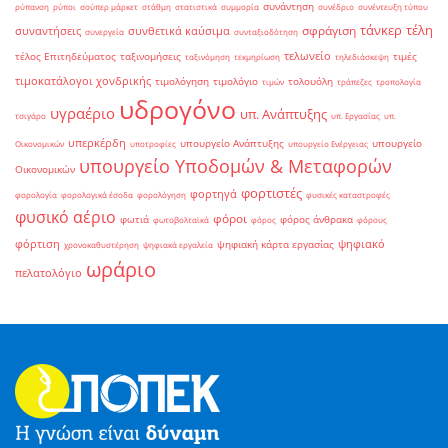
συνάντηση
ρύπανση
ρύποι
σούπερ μάρκετ
στάθμη
στατιστικά
συμμορία
συνέδριο
συνέντευξη τύπου
τάνκερ
τέλη
σφράγιση
συναντήσεις
συνθετικά καύσιμα
συνεργεία
συνταξιοδότηση
τελωνείο
τέλος Επιτηδεύματος
ταξινομήσεις
τιμές
ταξινόμηση
τεκμηρίωση
τηλεδιάσκεψη
τιμοκατάλογοι χονδρικής
τιμολόγηση
τιμολόγιο
τολουόλη
τιμών
τράπεζες
τροπολογία
υδρογόνο
υγραέριο
υπ. Ανάπτυξης
τσιγάρο
υπ. Εργασίας
υπ.
υπερκέρδη
υπουργείο Ανάπτυξης
υπουργείο
Οικονομικών
υποτροφίες
υπουργείο Ενέργειας
υπουργείο Υποδομών & Μεταφορών
Οικονομικών
φορτιστές
φορτηγά
φορολογία
φορολογικά έσοδα
φορολόγηση
φυσικές καταστροφές
φυσικό αέριο
φόροι
φωτιά
φόρος άνθρακα
φωτοβολταϊκά
φόρος
φόρους
φόρτιση
ψηφιακό
ψηφιακή κάρτα εργασίας
χρονοκαθυστέρηση
ψηφιακά εργαλεία
ωράριο
πελατολόγιο