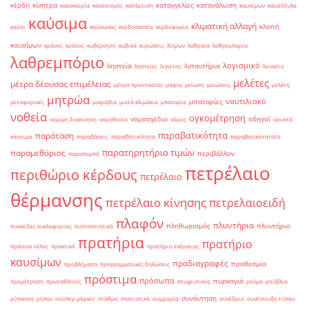
κέρδη
κίνητρα
καταγγελίες
κατανάλωση
κακοκαιρία
κανονισμός
κατάρτιση
καυσίμων
καυσόξυλα
καύσιμα
κλιματική αλλαγή
κλοπή
καύσι
καύσωνας
κερδοσκοπία
κερδοφορία
καυσίμων
κράνος
κράτος
κυβέρνηση
κυβικά
κυρώσεις
λίτρων
λαθραία
λαθρεμπορία
λαθρεμπόριο
λογισμικό
ληστεία
λιπαντήρια
ληστείες
λιγνίτης
λουκέτο
μελέτες
μέτρα δέουσας επιμέλειας
μέτρα προστασίας
μαφία
μείωση
μειώσεις
μελέτη
μητρώα
ναυτιλιακό
μπαταρίες
μεταφορικές
μικρόβια
μικτά κλιμάκια
μπαταρία
νοθεία
ογκομέτρηση
νομοσχέδιο
οδηγοί
νομιμη διακίνηση
νομοθεσία
νόμος
ορυκτά
παραβατικότητα
παράταση
καύσιμα
παραβάσεις
παραβάτικότητα
παραβατικότητατα
παρατηρητήριο τιμών
παραμεθόριος
περιβάλλον
παραπομπή
πετρέλαιο
περιθώριο κέρδους
πετρέλαιο
θέρμανσης
πετρέλαιο κίνησης
πετρελαιοειδή
πλαφόν
πλυντήρια
πληθωρισμός
πλυντήριο
πινακίδες κυκλοφορίας
πιστοποιητικά
πρατήρια
πρατήριο
πράσινο τέλος
πρακτικό
πρατήριο ενέργειας
καυσίμων
προδιαγραφές
προθεσμία
προβλήματα
προγραμματικές δηλώσεις
πρόστιμα
πρόσωπα
πυρκαγιά
προμέτρηση
πρωταθλητές
πτωχευτικός
ρεύμα
ρούβλια
συνάντηση
ρύπανση
ρύποι
σούπερ μάρκετ
στάθμη
στατιστικά
συμμορία
συνέδριο
συνέντευξη τύπου