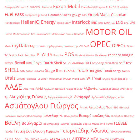
Exxon-Mobil
Energean Oil
euro 5
EUROPOL
Eurostat
ExxonMobil Κύπρου
fit for 55
FuelMate
Fuel Pass
Greek Mafia
Guardian
Goldman Sachs
gov.gr
fuelprices.gr
fund
GPS
HelleniQ Energy
interlock
LNG
IRIS
LPG
Handelsblatt
Inside Story
kWh
LANA
LG
LPC
MOTOR OIL
Lukoil
Mediterranean Gas
mini market
Mohammad Sanusi Barkindo
OPEC
myData
OPEC+
Mytilineos
MWh
myΘέρμανση
newsauto.gr
OIL ONE
Open
POS
PLATTS
refinery margin
TV
Optima Bank
Petrolina
Porsche
Prudent Warrior
RealNews
Revoil
Royal Dutch Shell
self-test
Saudi Arabian Oil Company
REPSOL
RMM
SECU-TECH
SHELL
TotalEnergies
Stage II
TEXACO
TotalEnergy
SKG
Sokol
Sri Lanka
sts
twitter
Urals
WTI
Yiufi
vintage
Viohalco
voucher
windfall tax
WOOD
World Bank
«Άγιος Χριστόφορος»
΄1
ΑΑΔΕ
Αλβανία
ΑΦΜ
ΑΟΖ
ΑΠΕ
Αγγελική Ναταλία Αδαμοπούλου
Αλεξανδρούπολη
Αλεξιάδης
Αληγιζάκης Γιάννης
Αναφορά
Τρ.
Αναγνωστόπουλος Θ.
Αρβανιτίδης Γιώργος
Ασία
Ασμάτογλου Γιώργος
Αχτσιόγλου Έφη
Αττική
ΒΕΘ
Βέττας Ι.
Βεσυρόπουλος Απ.
Βελετάκης Ν.
Βαλκάνια
Βασίλης Βασιλειάδης
Βενεζουέλα
Βιλιάρδος Βασίλης
Βουλή
Βουλγαρία
ΓΣΕΒΕΕ
Βουλγαρίδης Γιώργος
Βρετανία
Βόρεια Μακεδονία
ΓΕΜΗ
Γεωργιάδης Άδωνις
Γενική Συνέλευση
Γερμανία
Γαλλία
Γιάννης Θεοτοκάς
ΔΙΕΠΠΥ
ΔΙΜΕΑ
ΔΑΟΕ
ΔΕΣΦΑ
Δ.Α.Ο.Ε.
ΔΕΗ
ΔΕΠΑ Εμπορίας
ΔΙ.Μ.Ε.Α.
ΔΙΥΛΙΣΗ
ΔΙΥΛΙΣΤΗΡΙΑ