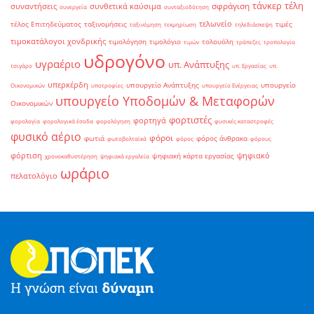
τάνκερ
τέλη
σφράγιση
συναντήσεις
συνθετικά καύσιμα
συνεργεία
συνταξιοδότηση
τελωνείο
τέλος Επιτηδεύματος
ταξινομήσεις
τιμές
ταξινόμηση
τεκμηρίωση
τηλεδιάσκεψη
τιμοκατάλογοι χονδρικής
τιμολόγηση
τιμολόγιο
τολουόλη
τιμών
τράπεζες
τροπολογία
υδρογόνο
υγραέριο
υπ. Ανάπτυξης
τσιγάρο
υπ. Εργασίας
υπ.
υπερκέρδη
υπουργείο Ανάπτυξης
υπουργείο
Οικονομικών
υποτροφίες
υπουργείο Ενέργειας
υπουργείο Υποδομών & Μεταφορών
Οικονομικών
φορτιστές
φορτηγά
φορολογία
φορολογικά έσοδα
φορολόγηση
φυσικές καταστροφές
φυσικό αέριο
φόροι
φωτιά
φόρος άνθρακα
φωτοβολταϊκά
φόρος
φόρους
φόρτιση
ψηφιακό
ψηφιακή κάρτα εργασίας
χρονοκαθυστέρηση
ψηφιακά εργαλεία
ωράριο
πελατολόγιο