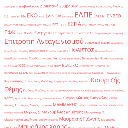
Διοικητικό Συμβούλιο
Διαβούλευση
Δρακακάκης Γιάννης
Δαγούμας Θ.
Δούκας Χάρης
ΕΛΠΕ
ΕΚΟ
ΕΝΒΕΘ
ΕΛΙΝΟΙΛ
ΕΛΣΤΑΤ
Ε.Ε.
ΕΕΑ
ΕΒΕΠ
ΕΕ
ΕΛΑΣ
ΕΛΛΑΚΤΩΡ
ΕΣΠΑ
ΕΡΤ
ΕΣΕΚ
ΕΠΑΝΤ
ΕΠΙΤΡΟΠΗ ΑΝΤΑΓΩΝΙΣΜΟΥ
ΕΡΓΑΝΗ
ΕΣΥΔ
ΕΤΕΑΕΠ
ΕΤΕΚΑ
ΕΤΕπ
ΕΥΠ
ΕΦΚ
Ενέργεια
Επιστρεπτέα Προκαταβολή
Ελλάδα
ΕΦΚΑ
Επιτροπάκης Π.
Επιτροπή
Επιτροπή Ανταγωνισμού
Ευρωπαϊκή Ένωση
Ευρωπαϊκό
ΗΦΑΙΣΤΟΣ
Κοινοβούλιο
Ευρώπη
ΗELLENiQ ENERGY
ΗΛΕΙΑ
ΗΜΑ
ΗΠΑ
Ηνωμένο Βασίλειο
Θεοδωρικάκος Τάκης
Ηράκλειο
Θεσσαλονίκη
Θράκη
ΘΕΡΜΟΙΛ
Θεοχάρης Χάρης
Θωμαδάκης
Ιταλία
ΙΟΒΕ
Ιράν
ΚΑΔ
Μ.
ΙΝΕ-ΓΣΕΕ
Ικόνιο
Ιλχάν Αχμέτ
Ινδία
ΚΑΘΗΜΕΡΙΝΗ
ΚΑΝΟΝΙΣΤΙΚΗ
ΚΕΔΑΚ
ΠΑΡΕΜΒΑΣΗ
ΚΕΠ
ΚΕΡΔΟΦΟΡΙΑ
ΚΙΝΑ
ΚΤΕΟ
Κίνα
Κίνημα Δημοκρατίας
Καββαθάς Γ.
Καλογήρου Ι.
Κιουρτζής
Καρανάσιος Π.
Κατρίνης Μανώλης
Κεγκέρογλου Βασίλης
Κερατσίνι
Θέμης
Κιούσης Μιχάλης
Κλίμα
Κολοκυθάς Αναστάσιος
Κονταξής Δημήτρης
Κορκίδης Βασίλης
Κώτσος Ευάγγελος
Κύπρος
Κρήτη
Κυρανάκης Κωνσταντίνος
Κρίντας Θ.
ΛΙΒΕΡΙΑ
ΜΑΜΙΔΑΚΗΣ
Λάτσης Σπ.
Λιανός Ι.
Λέσβος
Λιμενικό
ΜΕΛΚΟ
ΜΕΡΙΣΜΑ
ΜΗΤΡΩΟ ΑΠΟΒΛΗΤΩΝ
Μακρυβέλιος Δημήτρης
Μάρδας Δ.
Μαμουλάκης Χ.
Μάλαμα Κυριακή
Μαυράκης Γιάννης
Μαρκόπουλος Δημήτρης
Μαυράκης
Μασαλής Γιώργος
Μαυράκης Χάρης
Μελίδης
Μανώλης
Μαυρομμάτης Γιώργος
Μεθάνιο