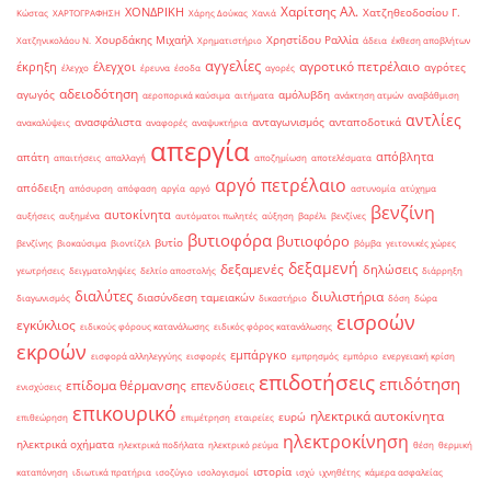
Χαρίτσης Αλ.
ΧΟΝΔΡΙΚΗ
Χατζηθεοδοσίου Γ.
Κώστας
ΧΑΡΤΟΓΡΑΦΗΣΗ
Χάρης Δούκας
Χανιά
Χουρδάκης Μιχαήλ
Χρηστίδου Ραλλία
Χατζηνικολάου Ν.
Χρηματιστήριο
άδεια
έκθεση αποβλήτων
αγγελίες
αγροτικό πετρέλαιο
έκρηξη
έλεγχοι
αγρότες
έλεγχο
έρευνα
έσοδα
αγορές
αδειοδότηση
αγωγός
αμόλυβδη
αεροπορικά καύσιμα
αιτήματα
ανάκτηση ατμών
αναβάθμιση
αντλίες
ανασφάλιστα
ανταγωνισμός
ανταποδοτικά
ανακαλύψεις
αναφορές
αναψυκτήρια
απεργία
απόβλητα
απάτη
απαιτήσεις
απαλλαγή
αποζημίωση
αποτελέσματα
αργό πετρέλαιο
απόδειξη
απόσυρση
απόφαση
αργία
αργό
αστυνομία
ατύχημα
βενζίνη
αυτοκίνητα
αυξήσεις
αυξημένα
αυτόματοι πωλητές
αύξηση
βαρέλι
βενζίνες
βυτιοφόρα
βυτιοφόρο
βυτίο
βενζίνης
βιοκαύσιμα
βιοντίζελ
βόμβα
γειτονικές χώρες
δεξαμενή
δεξαμενές
δηλώσεις
γεωτρήσεις
δειγματοληψίες
δελτίο αποστολής
διάρρηξη
διαλύτες
διυλιστήρια
διασύνδεση ταμειακών
διαγωνισμός
δικαστήριο
δόση
δώρα
εισροών
εγκύκλιος
ειδικούς φόρους κατανάλωσης
ειδικός φόρος κατανάλωσης
εκροών
εμπάργκο
εισφορά αλληλεγγύης
εισφορές
εμπρησμός
εμπόριο
ενεργειακή κρίση
επιδοτήσεις
επιδότηση
επίδομα θέρμανσης
επενδύσεις
ενισχύσεις
επικουρικό
ηλεκτρικά αυτοκίνητα
ευρώ
επιθεώρηση
επιμέτρηση
εταιρείες
ηλεκτροκίνηση
ηλεκτρικά οχήματα
ηλεκτρικά ποδήλατα
ηλεκτρικό ρεύμα
θέση
θερμική
ιστορία
καταπόνηση
ιδιωτικά πρατήρια
ισοζύγιο
ισολογισμοί
ισχύ
ιχνηθέτης
κάμερα ασφαλείας