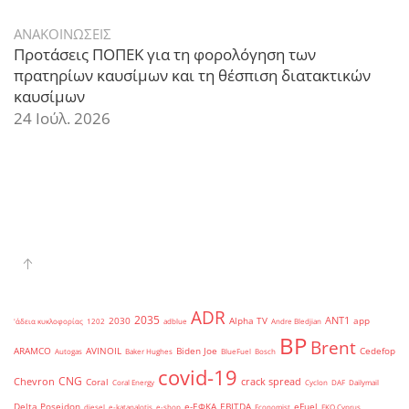
ΑΝΑΚΟΙΝΩΣΕΙΣ
Προτάσεις ΠΟΠΕΚ για τη φορολόγηση των
πρατηρίων καυσίμων και τη θέσπιση διατακτικών
καυσίμων
24 Ιούλ. 2026
ADR
2035
ANT1
2030
Alpha TV
app
'άδεια κυκλοφορίας
1202
adblue
Andre Bledjian
BP
Brent
ARAMCO
AVINOIL
Biden Joe
Cedefop
Autogas
Baker Hughes
BlueFuel
Bosch
covid-19
CNG
Chevron
crack spread
Coral
Coral Energy
Cyclon
DAF
Dailymail
Delta Poseidon
e-ΕΦΚΑ
EBITDA
eFuel
diesel
e-katanalotis
e-shop
Economist
EKO Cyprus