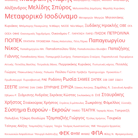
Μελίδης Σπύρος
Αλέξανδρος
Μελισσανίδης Δημήτρης
Μερελής Κυριάκος
Μεταφορικό Ισοδύναμο
Μητσοτάκης
Μεταφορών
Μητρώο
Ξυδάκης Ηρακλής
ΟΒΕ
Κυριάκος
Μπόμπορης Παναγιώτης
Ν.Μάκρη
ΝΑΞΟΣ
Νέα Μάκρη
ΟΓΑ
ΠΕΤΡΟΛΙΝΑ
ΠΑΣΟΚ
Οικονόμου Γ.
ΟΟΣΑ
ΟΦΑΕ
Οικονομικός Ταχυδρόμος
ΠΑΡΑΤΑΣΗ
ΠΑΡΙΣΙ
ΠΟΠΕΚ
Παπαγεωργίου
ΠΡΑΤΗΡΙΑ
ΠΡΟΘΕΣΜΙΑ
Πάνας Απόστολος
Πέτη Πέρκα
Νίκος
Παπαζήσης
Παπαδοπούλου Έλλη
Παπαδημητρίου Μπ.
Παπαδοπούλου Ελισάβετ
Γιάννης
Παπαθανάσης Νίκος
Παπαμιχαήλ Σωτήρης
Παπασταύρου Σταύρος
Παραπολιτικά
Περιφέρεια
Πιερρακάκης Κυριάκος
Πιτσιλής
Αττικής
Πετκίδης Βασίλης
Πετραλιάς Θάνος
Πιστωτικές κάρτες
Γιώργος
Πούλου Γιώτα
Πλακιωτάκης Γιάννης
Πολωνία
Πρέβεζα
Πρατηριούχοι
Προκοπίου Γ.
Ρωσία
Ροδόπη
ΣΑΜΕΕ
ΣΑΠΕΚ
ΡΑΕ
Πρωθυπουργό
Πυροσβεστική
ΣΕΒ
ΣΕΒΤ
ΣΕΔΕ ΙΙ
ΣΕΕΠΕ
ΣΥΡΙΖΑ
ΣΠΥΡΙΔΗΣ
Σαμόλης Λ.
ΣΕΥΠΥΚΕ
ΣΚΑΙ
ΣΜΕΑ
Σάκκος Αντώνης
Σαουδική Αραβία
Σταυράκης
Σιάμισιης Ανδρέας
Σκρέκας Κώστας
ΣτΕ
Σβίγκου Ρ.
Σκυλακάκης Θ.
Χρήστος
Σταϊκούρας Χρήστος
Σωκράτης Φάμελλος
Στράτος Σιμόπουλος
Σύνταξη
Σύστημα Εισροών - Εκροών
ΤΕΑΠΥΚ
Ταπρατζή
ΤΑΜΕΙΟ
Ταγαράς Νίκος
Τζαμπαζλής Γιώργος
Τουρκία
Πολυξένη
Τζάκρη Θεοδώρα
Τζιόλας Χρήστος
Τσίπρας Αλέξης
Τσαμπαζλής Γιώργος
Τσεχία
Τσιάρας Κωνσταντίνος
ΥΜΕ
Υπουργείο Εργασίας
ΦΠΑ
ΦΕΚ
ΦΗΜ
Κοινωνικών Ασφαλίσεων
Υπουργό Ανάπτυξης
ΦΗΜΑΣ
Φίλης Ν.
Φραγκογιάννης