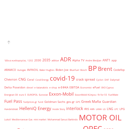
ADR
2035
ANT1
2030
Alpha TV
app
'άδεια κυκλοφορίας
1202
adblue
Andre Bledjian
BP
Brent
ARAMCO
AVINOIL
Biden Joe
Cedefop
Autogas
Baker Hughes
BlueFuel
Bosch
covid-19
CNG
Chevron
crack spread
Coral
Coral Energy
Cyclon
DAF
Dailymail
Delta Poseidon
e-ΕΦΚΑ
EBITDA
eFuel
diesel
e-katanalotis
e-shop
Economist
EKO Cyprus
Exxon-Mobil
Energean Oil
euro 5
EUROPOL
Eurostat
ExxonMobil Κύπρου
fit for 55
FuelMate
Fuel Pass
Greek Mafia
Guardian
Goldman Sachs
gov.gr
fuelprices.gr
fund
GPS
HelleniQ Energy
interlock
LNG
IRIS
LPG
Handelsblatt
Inside Story
kWh
LANA
LG
LPC
MOTOR OIL
Lukoil
Mediterranean Gas
mini market
Mohammad Sanusi Barkindo
OPEC