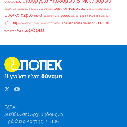
υπουργείο Υποδομών & Μεταφορών
Οικονομικών
φορτιστές
φορτηγά
φορολογία
φορολογικά έσοδα
φορολόγηση
φυσικές καταστροφές
φυσικό αέριο
φόροι
φωτιά
φόρος άνθρακα
φωτοβολταϊκά
φόρος
φόρους
φόρτιση
ψηφιακό
ψηφιακή κάρτα εργασίας
χρονοκαθυστέρηση
ψηφιακά εργαλεία
ωράριο
πελατολόγιο
ΕΔΡΑ:
Διεύθυνση: Αρχιμήδους 29
Ηράκλειο Κρήτης, 71306