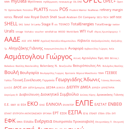
myData
OPEC+
Mytilineos
MWh
myΘέρμανση
newsauto.gr
OIL ONE
Open
POS
PLATTS
refinery margin
TV
Optima Bank
Petrolina
Porsche
Prudent Warrior
RealNews
Revoil
Royal Dutch Shell
self-test
Saudi Arabian Oil Company
REPSOL
RMM
SECU-TECH
SHELL
TotalEnergies
Stage II
TEXACO
TotalEnergy
SKG
Sokol
Sri Lanka
sts
twitter
Urals
WTI
Yiufi
vintage
Viohalco
voucher
windfall tax
WOOD
World Bank
«Άγιος Χριστόφορος»
΄1
ΑΑΔΕ
Αλβανία
ΑΦΜ
ΑΟΖ
ΑΠΕ
Αγγελική Ναταλία Αδαμοπούλου
Αλεξανδρούπολη
Αλεξιάδης
Αληγιζάκης Γιάννης
Αναφορά
Τρ.
Αναγνωστόπουλος Θ.
Αρβανιτίδης Γιώργος
Ασία
Ασμάτογλου Γιώργος
Αχτσιόγλου Έφη
Αττική
ΒΕΘ
Βέττας Ι.
Βεσυρόπουλος Απ.
Βελετάκης Ν.
Βαλκάνια
Βασίλης Βασιλειάδης
Βενεζουέλα
Βιλιάρδος Βασίλης
Βουλή
Βουλγαρία
ΓΣΕΒΕΕ
Βουλγαρίδης Γιώργος
Βρετανία
Βόρεια Μακεδονία
ΓΕΜΗ
Γεωργιάδης Άδωνις
Γενική Συνέλευση
Γερμανία
Γαλλία
Γιάννης Θεοτοκάς
ΔΙΕΠΠΥ
ΔΙΜΕΑ
ΔΑΟΕ
ΔΕΣΦΑ
Δ.Α.Ο.Ε.
ΔΕΗ
ΔΕΠΑ Εμπορίας
ΔΙ.Μ.Ε.Α.
ΔΙΥΛΙΣΗ
ΔΙΥΛΙΣΤΗΡΙΑ
Διοικητικό Συμβούλιο
Διαβούλευση
Δρακακάκης Γιάννης
Δαγούμας Θ.
Δούκας Χάρης
ΕΛΠΕ
ΕΚΟ
ΕΝΒΕΘ
ΕΛΙΝΟΙΛ
ΕΛΣΤΑΤ
Ε.Ε.
ΕΕΑ
ΕΒΕΠ
ΕΕ
ΕΛΑΣ
ΕΛΛΑΚΤΩΡ
ΕΣΠΑ
ΕΡΤ
ΕΣΕΚ
ΕΠΑΝΤ
ΕΠΙΤΡΟΠΗ ΑΝΤΑΓΩΝΙΣΜΟΥ
ΕΡΓΑΝΗ
ΕΣΥΔ
ΕΤΕΑΕΠ
ΕΤΕΚΑ
ΕΤΕπ
ΕΥΠ
ΕΦΚ
Ενέργεια
Επιστρεπτέα Προκαταβολή
Ελλάδα
ΕΦΚΑ
Επιτροπάκης Π.
Επιτροπή