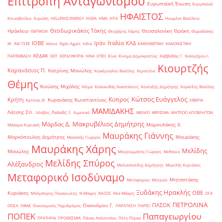
Επιτροπή Ανταγωνισμού
Ευρωπαϊκή Ένωση
Ευρωπαϊκό
ΗΦΑΙΣΤΟΣ
Κοινοβούλιο
Ευρώπη
ΗELLENiQ ENERGY
ΗΛΕΙΑ
ΗΜΑ
ΗΠΑ
Ηνωμένο Βασίλειο
Θεοδωρικάκος Τάκης
Ηράκλειο
Θεσσαλονίκη
Θράκη
ΘΕΡΜΟΙΛ
Θεοχάρης Χάρης
Θωμαδάκης
Ιταλία
ΙΟΒΕ
Ιράν
ΚΑΔ
Μ.
ΙΝΕ-ΓΣΕΕ
Ικόνιο
Ιλχάν Αχμέτ
Ινδία
ΚΑΘΗΜΕΡΙΝΗ
ΚΑΝΟΝΙΣΤΙΚΗ
ΚΕΔΑΚ
ΠΑΡΕΜΒΑΣΗ
ΚΕΠ
ΚΕΡΔΟΦΟΡΙΑ
ΚΙΝΑ
ΚΤΕΟ
Κίνα
Κίνημα Δημοκρατίας
Καββαθάς Γ.
Καλογήρου Ι.
Κιουρτζής
Καρανάσιος Π.
Κατρίνης Μανώλης
Κεγκέρογλου Βασίλης
Κερατσίνι
Θέμης
Κιούσης Μιχάλης
Κλίμα
Κολοκυθάς Αναστάσιος
Κονταξής Δημήτρης
Κορκίδης Βασίλης
Κώτσος Ευάγγελος
Κύπρος
Κρήτη
Κυρανάκης Κωνσταντίνος
Κρίντας Θ.
ΛΙΒΕΡΙΑ
ΜΑΜΙΔΑΚΗΣ
Λάτσης Σπ.
Λιανός Ι.
Λέσβος
Λιμενικό
ΜΕΛΚΟ
ΜΕΡΙΣΜΑ
ΜΗΤΡΩΟ ΑΠΟΒΛΗΤΩΝ
Μακρυβέλιος Δημήτρης
Μάρδας Δ.
Μαμουλάκης Χ.
Μάλαμα Κυριακή
Μαυράκης Γιάννης
Μαρκόπουλος Δημήτρης
Μαυράκης
Μασαλής Γιώργος
Μαυράκης Χάρης
Μελίδης
Μανώλης
Μαυρομμάτης Γιώργος
Μεθάνιο
Μελίδης Σπύρος
Αλέξανδρος
Μελισσανίδης Δημήτρης
Μερελής Κυριάκος
Μεταφορικό Ισοδύναμο
Μητσοτάκης
Μεταφορών
Μητρώο
Ξυδάκης Ηρακλής
ΟΒΕ
Κυριάκος
Μπόμπορης Παναγιώτης
Ν.Μάκρη
ΝΑΞΟΣ
Νέα Μάκρη
ΟΓΑ
ΠΕΤΡΟΛΙΝΑ
ΠΑΣΟΚ
Οικονόμου Γ.
ΟΟΣΑ
ΟΦΑΕ
Οικονομικός Ταχυδρόμος
ΠΑΡΑΤΑΣΗ
ΠΑΡΙΣΙ
ΠΟΠΕΚ
Παπαγεωργίου
ΠΡΑΤΗΡΙΑ
ΠΡΟΘΕΣΜΙΑ
Πάνας Απόστολος
Πέτη Πέρκα