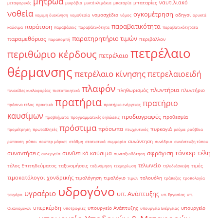
μητρώα
ναυτιλιακό
μπαταρίες
μεταφορικές
μικρόβια
μικτά κλιμάκια
μπαταρία
νοθεία
ογκομέτρηση
νομοσχέδιο
οδηγοί
νομιμη διακίνηση
νομοθεσία
νόμος
ορυκτά
παραβατικότητα
παράταση
καύσιμα
παραβάσεις
παραβάτικότητα
παραβατικότητατα
παρατηρητήριο τιμών
παραμεθόριος
περιβάλλον
παραπομπή
πετρέλαιο
περιθώριο κέρδους
πετρέλαιο
θέρμανσης
πετρέλαιο κίνησης
πετρελαιοειδή
πλαφόν
πλυντήρια
πληθωρισμός
πλυντήριο
πινακίδες κυκλοφορίας
πιστοποιητικά
πρατήρια
πρατήριο
πράσινο τέλος
πρακτικό
πρατήριο ενέργειας
καυσίμων
προδιαγραφές
προθεσμία
προβλήματα
προγραμματικές δηλώσεις
πρόστιμα
πρόσωπα
πυρκαγιά
προμέτρηση
πρωταθλητές
πτωχευτικός
ρεύμα
ρούβλια
συνάντηση
ρύπανση
ρύποι
σούπερ μάρκετ
στάθμη
στατιστικά
συμμορία
συνέδριο
συνέντευξη τύπου
τάνκερ
τέλη
σφράγιση
συναντήσεις
συνθετικά καύσιμα
συνεργεία
συνταξιοδότηση
τελωνείο
τέλος Επιτηδεύματος
ταξινομήσεις
τιμές
ταξινόμηση
τεκμηρίωση
τηλεδιάσκεψη
τιμοκατάλογοι χονδρικής
τιμολόγηση
τιμολόγιο
τολουόλη
τιμών
τράπεζες
τροπολογία
υδρογόνο
υγραέριο
υπ. Ανάπτυξης
τσιγάρο
υπ. Εργασίας
υπ.
υπερκέρδη
υπουργείο Ανάπτυξης
υπουργείο
Οικονομικών
υποτροφίες
υπουργείο Ενέργειας