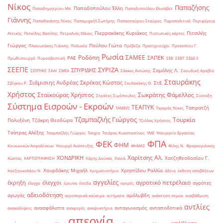
Νίκος
Παπαζήσης
Παπαδοπούλου Έλλη
Παπαδημητρίου Μπ.
Παπαδοπούλου Ελισάβετ
Γιάννης
Παπαθανάσης Νίκος
Παπαμιχαήλ Σωτήρης
Παπασταύρου Σταύρος
Παραπολιτικά
Περιφέρεια
Πιερρακάκης Κυριάκος
Πιτσιλής
Αττικής
Πετκίδης Βασίλης
Πετραλιάς Θάνος
Πιστωτικές κάρτες
Γιώργος
Πούλου Γιώτα
Πλακιωτάκης Γιάννης
Πολωνία
Πρέβεζα
Πρατηριούχοι
Προκοπίου Γ.
Ρωσία
Ροδόπη
ΣΑΜΕΕ
ΣΑΠΕΚ
ΡΑΕ
Πρωθυπουργό
Πυροσβεστική
ΣΕΒ
ΣΕΒΤ
ΣΕΔΕ ΙΙ
ΣΕΕΠΕ
ΣΥΡΙΖΑ
ΣΠΥΡΙΔΗΣ
Σαμόλης Λ.
ΣΕΥΠΥΚΕ
ΣΚΑΙ
ΣΜΕΑ
Σάκκος Αντώνης
Σαουδική Αραβία
Σταυράκης
Σιάμισιης Ανδρέας
Σκρέκας Κώστας
ΣτΕ
Σβίγκου Ρ.
Σκυλακάκης Θ.
Χρήστος
Σταϊκούρας Χρήστος
Σωκράτης Φάμελλος
Στράτος Σιμόπουλος
Σύνταξη
Σύστημα Εισροών - Εκροών
ΤΕΑΠΥΚ
Ταπρατζή
ΤΑΜΕΙΟ
Ταγαράς Νίκος
Τζαμπαζλής Γιώργος
Τουρκία
Πολυξένη
Τζάκρη Θεοδώρα
Τζιόλας Χρήστος
Τσίπρας Αλέξης
Τσαμπαζλής Γιώργος
Τσεχία
Τσιάρας Κωνσταντίνος
ΥΜΕ
Υπουργείο Εργασίας
ΦΠΑ
ΦΕΚ
ΦΗΜ
Κοινωνικών Ασφαλίσεων
Υπουργό Ανάπτυξης
ΦΗΜΑΣ
Φίλης Ν.
Φραγκογιάννης
Χαρίτσης Αλ.
ΧΟΝΔΡΙΚΗ
Χατζηθεοδοσίου Γ.
Κώστας
ΧΑΡΤΟΓΡΑΦΗΣΗ
Χάρης Δούκας
Χανιά
Χουρδάκης Μιχαήλ
Χρηστίδου Ραλλία
Χατζηνικολάου Ν.
Χρηματιστήριο
άδεια
έκθεση αποβλήτων
αγγελίες
αγροτικό πετρέλαιο
έκρηξη
έλεγχοι
αγρότες
έλεγχο
έρευνα
έσοδα
αγορές
αδειοδότηση
αγωγός
αμόλυβδη
αεροπορικά καύσιμα
αιτήματα
ανάκτηση ατμών
αναβάθμιση
αντλίες
ανασφάλιστα
ανταγωνισμός
ανταποδοτικά
ανακαλύψεις
αναφορές
αναψυκτήρια
απεργία