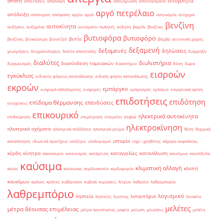
απόβλητα
απάτη
απαιτήσεις
απαλλαγή
αποζημίωση
αποτελέσματα
αργό πετρέλαιο
απόδειξη
απόσυρση
απόφαση
αργία
αργό
αστυνομία
ατύχημα
βενζίνη
αυτοκίνητα
αυξήσεις
αυξημένα
αυτόματοι πωλητές
αύξηση
βαρέλι
βενζίνες
βυτιοφόρα
βυτιοφόρο
βυτίο
βενζίνης
βιοκαύσιμα
βιοντίζελ
βόμβα
γειτονικές χώρες
δεξαμενή
δεξαμενές
δηλώσεις
γεωτρήσεις
δειγματοληψίες
δελτίο αποστολής
διάρρηξη
διαλύτες
διυλιστήρια
διασύνδεση ταμειακών
διαγωνισμός
δικαστήριο
δόση
δώρα
εισροών
εγκύκλιος
ειδικούς φόρους κατανάλωσης
ειδικός φόρος κατανάλωσης
εκροών
εμπάργκο
εισφορά αλληλεγγύης
εισφορές
εμπρησμός
εμπόριο
ενεργειακή κρίση
επιδοτήσεις
επιδότηση
επίδομα θέρμανσης
επενδύσεις
ενισχύσεις
επικουρικό
ηλεκτρικά αυτοκίνητα
ευρώ
επιθεώρηση
επιμέτρηση
εταιρείες
ηλεκτροκίνηση
ηλεκτρικά οχήματα
ηλεκτρικά ποδήλατα
ηλεκτρικό ρεύμα
θέση
θερμική
ιστορία
καταπόνηση
ιδιωτικά πρατήρια
ισοζύγιο
ισολογισμοί
ισχύ
ιχνηθέτης
κάμερα ασφαλείας
κέρδη
κίνητρα
καταγγελίες
κατανάλωση
κακοκαιρία
κανονισμός
κατάρτιση
καυσίμων
καυσόξυλα
καύσιμα
κλιματική αλλαγή
κλοπή
καύσι
καύσωνας
κερδοσκοπία
κερδοφορία
καυσίμων
κράνος
κράτος
κυβέρνηση
κυβικά
κυρώσεις
λίτρων
λαθραία
λαθρεμπορία
λαθρεμπόριο
λογισμικό
ληστεία
λιπαντήρια
ληστείες
λιγνίτης
λουκέτο
μελέτες
μέτρα δέουσας επιμέλειας
μέτρα προστασίας
μαφία
μείωση
μειώσεις
μελέτη