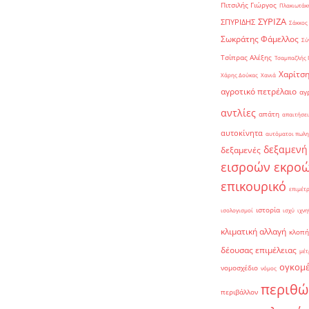
Πιτσιλής Γιώργος
Πλακιωτάκη
ΣΥΡΙΖΑ
ΣΠΥΡΙΔΗΣ
Σάκκος
Σωκράτης Φάμελλος
Σύ
Τσίπρας Αλέξης
Τσαμπαζλής 
Χαρίτση
Χάρης Δούκας
Χανιά
αγροτικό πετρέλαιο
αγ
αντλίες
απάτη
απαιτήσει
αυτοκίνητα
αυτόματοι πωλη
δεξαμενή
δεξαμενές
εισροών εκρο
επικουρικό
επιμέτ
ιστορία
ισολογισμοί
ισχύ
ιχνη
κλιματική αλλαγή
κλοπή
δέουσας επιμέλειας
μέτ
ογκομ
νομοσχέδιο
νόμος
περιθώ
περιβάλλον