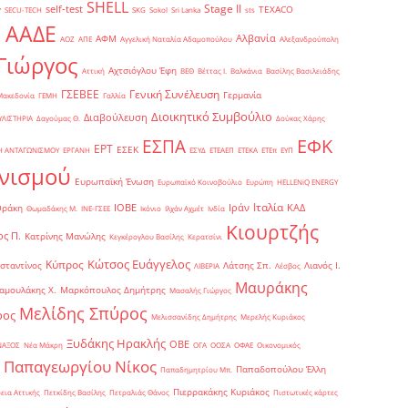
SHELL
Stage II
self-test
y
TEXACO
SECU-TECH
SKG
Sokol
Sri Lanka
sts
ΑΑΔΕ
Αλβανία
ΑΦΜ
1
ΑΟΖ
ΑΠΕ
Αγγελική Ναταλία Αδαμοπούλου
Αλεξανδρούπολη
Γιώργος
Αχτσιόγλου Έφη
Αττική
ΒΕΘ
Βέττας Ι.
Βαλκάνια
Βασίλης Βασιλειάδης
Γενική Συνέλευση
ΓΣΕΒΕΕ
Γερμανία
Μακεδονία
ΓΕΜΗ
Γαλλία
Διοικητικό Συμβούλιο
Διαβούλευση
ΥΛΙΣΤΗΡΙΑ
Δαγούμας Θ.
Δούκας Χάρης
ΕΦΚ
ΕΣΠΑ
ΕΡΤ
ΕΣΕΚ
Η ΑΝΤΑΓΩΝΙΣΜΟΥ
ΕΡΓΑΝΗ
ΕΣΥΔ
ΕΤΕΑΕΠ
ΕΤΕΚΑ
ΕΤΕπ
ΕΥΠ
νισμού
Ευρωπαϊκή Ένωση
Ευρωπαϊκό Κοινοβούλιο
Ευρώπη
ΗELLENiQ ENERGY
Ιταλία
ΙΟΒΕ
Ιράν
ΚΑΔ
Θράκη
Θωμαδάκης Μ.
ΙΝΕ-ΓΣΕΕ
Ικόνιο
Ιλχάν Αχμέτ
Ινδία
Κιουρτζής
ς Π.
Κατρίνης Μανώλης
Κεγκέρογλου Βασίλης
Κερατσίνι
Κώτσος Ευάγγελος
Κύπρος
σταντίνος
Λάτσης Σπ.
Λιανός Ι.
ΛΙΒΕΡΙΑ
Λέσβος
Μαυράκης
αμουλάκης Χ.
Μαρκόπουλος Δημήτρης
Μασαλής Γιώργος
Μελίδης Σπύρος
ρος
Μελισσανίδης Δημήτρης
Μερελής Κυριάκος
Ξυδάκης Ηρακλής
ΟΒΕ
ΝΑΞΟΣ
Νέα Μάκρη
ΟΓΑ
ΟΟΣΑ
ΟΦΑΕ
Οικονομικός
Παπαγεωργίου Νίκος
Παπαδοπούλου Έλλη
Παπαδημητρίου Μπ.
Πιερρακάκης Κυριάκος
εια Αττικής
Πετκίδης Βασίλης
Πετραλιάς Θάνος
Πιστωτικές κάρτες