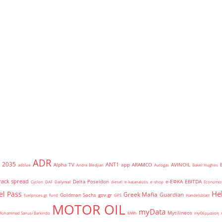
ADR
2035
ANT1
Alpha TV
app
ARAMCO
AVINOIL
adblue
Andre Bledjian
Autogas
Baker Hughes
rack spread
Delta Poseidon
e-ΕΦΚΑ
EBITDA
Cyclon
DAF
Dailymail
diesel
e-katanalotis
e-shop
Economis
He
el Pass
Greek Mafia
Guardian
Goldman Sachs
gov.gr
fuelprices.gr
fund
GPS
Handelsblatt
MOTOR OIL
myData
Mytilineos
Mohammad Sanusi Barkindo
MWh
myΘέρμανση