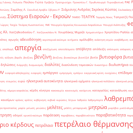
Πούλου Γιώτα
ΡΑΕ
ς Γιάννης
Πολωνία
Πρέβεζα
Πρατηριούχοι
Προκοπίου Γ.
Πρωθυπουργό
Πυροσβεστική
Σιάμισιης Ανδρέας
Σκρέκας Κώστας
Σαμόλης Λ.
 Αντώνης
Σαουδική Αραβία
Σβίγκου Ρ.
Σκυλακάκης 
Σύστημα Εισροών - Εκροών
ΤΕΑΠΥΚ
Ταπρατζή Πο
νταξη
ΤΑΜΕΙΟ
Ταγαράς Νίκος
Φ
Γιώργος
Τσεχία
Τσιάρας Κωνσταντίνος
ΥΜΕ
Υπουργείο Εργασίας Κοινωνικών Ασφαλίσεων
Υπουργό Ανάπτυξης
ς Αλ.
Χατζηθεοδοσίου Γ.
Χουρδάκης Μιχαήλ
Χρηστίδου Ραλλία
Χατζηνικολάου Ν.
Χρηματιστήριο
ά
αδειοδότηση
ρότες
αγωγός
αμόλυβδη
αεροπορικά καύσιμα
αιτήματα
ανάκτηση ατμών
αναβάθμιση
αν
απεργία
απόβλητα
απόδειξη
ς
απαλλαγή
αποζημίωση
αποτελέσματα
απόσυρση
απόφαση
βενζίνη
βυτιοφόρα
βυτι
βυτίο
τές
αύξηση
βαρέλι
βενζίνες
βενζίνης
βιοκαύσιμα
βιοντίζελ
διαλύτες
διυλιστήρια
δηλώσεις
διασύνδεση ταμειακών
διάρρηξη
διαγωνισμός
δικαστήριο
δό
ών
επίδομα
εμπάργκο
εισφορά αλληλεγγύης
εισφορές
εμπρησμός
εμπόριο
ενεργειακή κρίση
ενισχύσεις
ηλεκτρικά αυτοκίνητα
ευρώ
ηλεκτρικά οχήματα
ρηση
εταιρείες
ηλεκτρικά ποδήλατα
ηλεκτρικό ρεύ
κέρδη
κίνητρα
καταγγελίες
κατανάλωση
θέτης
κάμερα ασφαλείας
κακοκαιρία
κανονισμός
κατάρτιση
καυ
λαθρεμπ
 καυσίμων
κράνος
κράτος
κυβέρνηση
κυβικά
κυρώσεις
λίτρων
λαθραία
λαθρεμπορία
μητρώα
μελέτες
ρα προστασίας
μαφία
μείωση
μειώσεις
μελέτη
μεταφορικές
μικρόβια
μικτά κλιμά
έτρηση
παραβατικότητα
παράταση
οδηγοί
ορυκτά καύσιμα
παραβάσεις
παραβάτικότητα
παρα
πετρέλαιο θέρμανσης
ριο κέρδους
πετρέλαιο