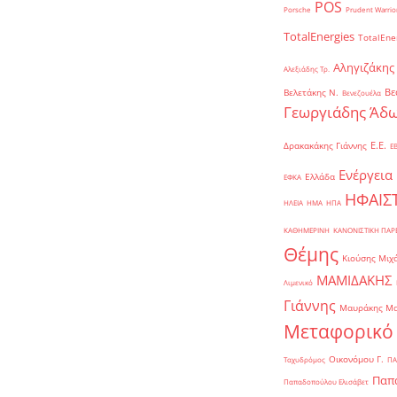
POS
Porsche
Prudent Warrio
TotalEnergies
TotalEne
Αληγιζάκης
Αλεξιάδης Τρ.
Βε
Βελετάκης Ν.
Βενεζουέλα
Γεωργιάδης Άδω
Ε.Ε.
Δρακακάκης Γιάννης
Ε
Ενέργεια
Ελλάδα
ΕΦΚΑ
ΗΦΑΙΣ
ΗΛΕΙΑ
ΗΜΑ
ΗΠΑ
ΚΑΘΗΜΕΡΙΝΗ
ΚΑΝΟΝΙΣΤΙΚΗ ΠΑ
Θέμης
Κιούσης Μιχ
ΜΑΜΙΔΑΚΗΣ
Λιμενικό
Γιάννης
Μαυράκης Μ
Μεταφορικό
Οικονόμου Γ.
Ταχυδρόμος
ΠΑ
Παπα
Παπαδοπούλου Ελισάβετ