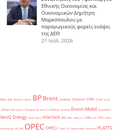
Εθνικής Οικονομίας και
Οικονομικών Δημήτρη
Μαρκόπουλου με
παραγωγικούς φορείς ενόψει
της ΔΕΘ
21 Ιούλ. 2026
BP
Brent
CNG
Chevron
Biden Joe
Cedefop
Coral
BlueFuel
Bosch
Coral
Exxon-Mobil
eFuel
t
EKO Cyprus
Energean Oil
euro 5
EUROPOL
Eurostat
ExxonMobil
lleniQ Energy
interlock
LNG
IRIS
LPG
Inside Story
kWh
LANA
LG
LPC
Lukoil
OPEC
PLATTS
OPEC+
newsauto.gr
OIL ONE
Open TV
Optima Bank
Petrolina