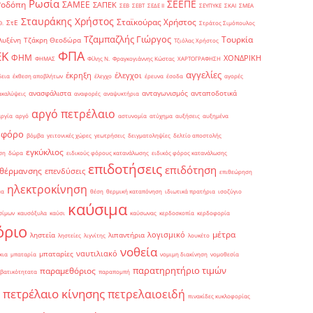
Ρωσία
ΣΕΕΠΕ
Ροδόπη
ΣΑΜΕΕ
ΣΑΠΕΚ
ΣΕΒ
ΣΕΒΤ
ΣΕΔΕ ΙΙ
ΣΕΥΠΥΚΕ
ΣΚΑΙ
ΣΜΕΑ
Σταυράκης Χρήστος
Σταϊκούρας Χρήστος
ΣτΕ
Θ.
Στράτος Σιμόπουλος
Τζαμπαζλής Γιώργος
Τουρκία
λυξένη
Τζάκρη Θεοδώρα
Τζιόλας Χρήστος
ΦΠΑ
ΕΚ
ΦΗΜ
ΧΟΝΔΡΙΚΗ
ΦΗΜΑΣ
Φίλης Ν.
Φραγκογιάννης Κώστας
ΧΑΡΤΟΓΡΑΦΗΣΗ
αγγελίες
έκρηξη
έλεγχοι
δεια
έκθεση αποβλήτων
έλεγχο
έρευνα
έσοδα
αγορές
ανασφάλιστα
ανταγωνισμός
ανταποδοτικά
ακαλύψεις
αναφορές
αναψυκτήρια
αργό πετρέλαιο
αργία
αργό
αστυνομία
ατύχημα
αυξήσεις
αυξημένα
οφόρο
βόμβα
γειτονικές χώρες
γεωτρήσεις
δειγματοληψίες
δελτίο αποστολής
εγκύκλιος
ση
δώρα
ειδικούς φόρους κατανάλωσης
ειδικός φόρος κατανάλωσης
επιδοτήσεις
επιδότηση
 θέρμανσης
επενδύσεις
επιθεώρηση
ηλεκτροκίνηση
μα
θέση
θερμική καταπόνηση
ιδιωτικά πρατήρια
ισοζύγιο
καύσιμα
σίμων
καυσόξυλα
καύσι
καύσωνας
κερδοσκοπία
κερδοφορία
όριο
μέτρα
λογισμικό
ληστεία
λιπαντήρια
ληστείες
λιγνίτης
λουκέτο
νοθεία
ναυτιλιακό
μπαταρίες
κια
μπαταρία
νομιμη διακίνηση
νομοθεσία
παρατηρητήριο τιμών
παραμεθόριος
βατικότητατα
παραπομπή
πετρέλαιο κίνησης
πετρελαιοειδή
πινακίδες κυκλοφορίας