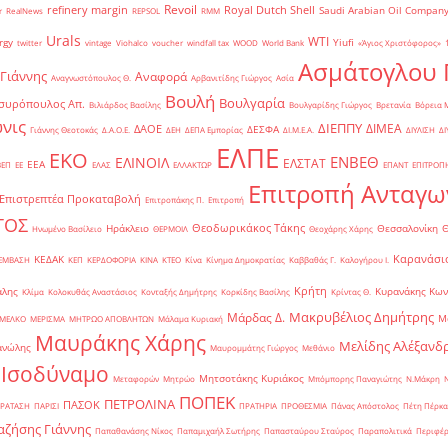
Revoil
refinery margin
Royal Dutch Shell
Saudi Arabian Oil Compan
r
RealNews
REPSOL
RMM
Urals
WTI
rgy
Yiufi
twitter
vintage
Viohalco
voucher
windfall tax
WOOD
World Bank
«Άγιος Χριστόφορος»
΄
Ασμάτογλου 
 Γιάννης
Αναφορά
Αναγνωστόπουλος Θ.
Αρβανιτίδης Γιώργος
Ασία
Βουλή
Βουλγαρία
συρόπουλος Απ.
Βιλιάρδος Βασίλης
Βουλγαρίδης Γιώργος
Βρετανία
Βόρεια 
νις
ΔΙΕΠΠΥ
ΔΙΜΕΑ
ΔΑΟΕ
ΔΕΣΦΑ
Γιάννης Θεοτοκάς
Δ.Α.Ο.Ε.
ΔΕΗ
ΔΕΠΑ Εμπορίας
ΔΙ.Μ.Ε.Α.
ΔΙΥΛΙΣΗ
ΔΙ
ΕΛΠΕ
ΕΚΟ
ΕΝΒΕΘ
ΕΛΙΝΟΙΛ
ΕΛΣΤΑΤ
ΕΕΑ
ΒΕΠ
ΕΕ
ΕΛΑΣ
ΕΛΛΑΚΤΩΡ
ΕΠΑΝΤ
ΕΠΙΤΡΟΠ
Επιτροπή Ανταγω
Επιστρεπτέα Προκαταβολή
Επιτροπάκης Π.
Επιτροπή
ΤΟΣ
Θεοδωρικάκος Τάκης
Ηράκλειο
Θεσσαλονίκη
Ηνωμένο Βασίλειο
ΘΕΡΜΟΙΛ
Θεοχάρης Χάρης
Καρανάσιο
ΚΕΔΑΚ
ΡΕΜΒΑΣΗ
ΚΕΠ
ΚΕΡΔΟΦΟΡΙΑ
ΚΙΝΑ
ΚΤΕΟ
Κίνα
Κίνημα Δημοκρατίας
Καββαθάς Γ.
Καλογήρου Ι.
Κρήτη
άλης
Κυρανάκης Κων
Κλίμα
Κολοκυθάς Αναστάσιος
Κονταξής Δημήτρης
Κορκίδης Βασίλης
Κρίντας Θ.
Μακρυβέλιος Δημήτρης
Μάρδας Δ.
Μ
ΜΕΛΚΟ
ΜΕΡΙΣΜΑ
ΜΗΤΡΩΟ ΑΠΟΒΛΗΤΩΝ
Μάλαμα Κυριακή
Μαυράκης Χάρης
Μελίδης Αλέξανδ
ανώλης
Μαυρομμάτης Γιώργος
Μεθάνιο
 Ισοδύναμο
Μητσοτάκης Κυριάκος
Μεταφορών
Μητρώο
Μπόμπορης Παναγιώτης
Ν.Μάκρη
ΠΟΠΕΚ
ΠΕΤΡΟΛΙΝΑ
ΠΑΣΟΚ
ΡΑΤΑΣΗ
ΠΑΡΙΣΙ
ΠΡΑΤΗΡΙΑ
ΠΡΟΘΕΣΜΙΑ
Πάνας Απόστολος
Πέτη Πέρκα
ζήσης Γιάννης
Παπαθανάσης Νίκος
Παπαμιχαήλ Σωτήρης
Παπασταύρου Σταύρος
Παραπολιτικά
Περιφέρ