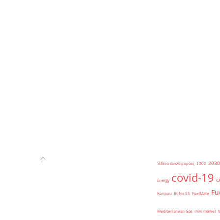
2030
'άδεια κυκλοφορίας
1202
covid-19
c
Energy
Fu
Κύπρου
fit for 55
FuelMate
Mediterranean Gas
mini market