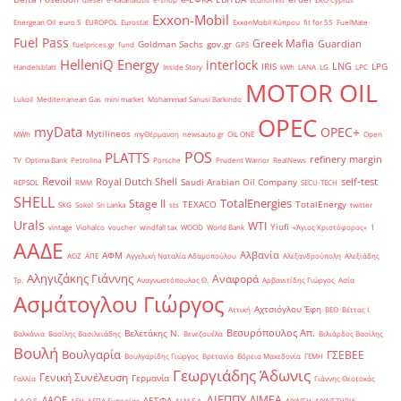
Exxon-Mobil
Energean Oil
euro 5
EUROPOL
Eurostat
ExxonMobil Κύπρου
fit for 55
FuelMate
Fuel Pass
Greek Mafia
Guardian
Goldman Sachs
gov.gr
fuelprices.gr
fund
GPS
HelleniQ Energy
interlock
LNG
IRIS
LPG
Handelsblatt
Inside Story
kWh
LANA
LG
LPC
MOTOR OIL
Lukoil
Mediterranean Gas
mini market
Mohammad Sanusi Barkindo
OPEC
myData
OPEC+
Mytilineos
MWh
myΘέρμανση
newsauto.gr
OIL ONE
Open
POS
PLATTS
refinery margin
TV
Optima Bank
Petrolina
Porsche
Prudent Warrior
RealNews
Revoil
Royal Dutch Shell
self-test
Saudi Arabian Oil Company
REPSOL
RMM
SECU-TECH
SHELL
TotalEnergies
Stage II
TEXACO
TotalEnergy
SKG
Sokol
Sri Lanka
sts
twitter
Urals
WTI
Yiufi
vintage
Viohalco
voucher
windfall tax
WOOD
World Bank
«Άγιος Χριστόφορος»
΄1
ΑΑΔΕ
Αλβανία
ΑΦΜ
ΑΟΖ
ΑΠΕ
Αγγελική Ναταλία Αδαμοπούλου
Αλεξανδρούπολη
Αλεξιάδης
Αληγιζάκης Γιάννης
Αναφορά
Τρ.
Αναγνωστόπουλος Θ.
Αρβανιτίδης Γιώργος
Ασία
Ασμάτογλου Γιώργος
Αχτσιόγλου Έφη
Αττική
ΒΕΘ
Βέττας Ι.
Βεσυρόπουλος Απ.
Βελετάκης Ν.
Βαλκάνια
Βασίλης Βασιλειάδης
Βενεζουέλα
Βιλιάρδος Βασίλης
Βουλή
Βουλγαρία
ΓΣΕΒΕΕ
Βουλγαρίδης Γιώργος
Βρετανία
Βόρεια Μακεδονία
ΓΕΜΗ
Γεωργιάδης Άδωνις
Γενική Συνέλευση
Γερμανία
Γαλλία
Γιάννης Θεοτοκάς
ΔΙΕΠΠΥ
ΔΙΜΕΑ
ΔΑΟΕ
ΔΕΣΦΑ
Δ.Α.Ο.Ε.
ΔΕΗ
ΔΕΠΑ Εμπορίας
ΔΙ.Μ.Ε.Α.
ΔΙΥΛΙΣΗ
ΔΙΥΛΙΣΤΗΡΙΑ