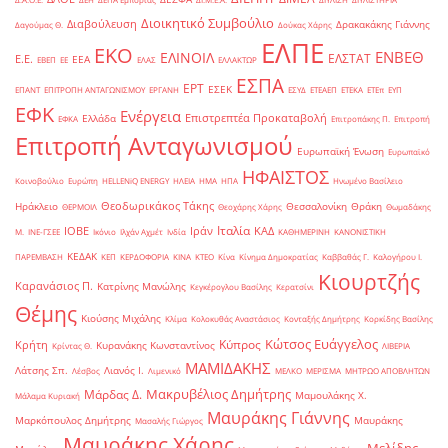
Διοικητικό Συμβούλιο
Διαβούλευση
Δρακακάκης Γιάννης
Δαγούμας Θ.
Δούκας Χάρης
ΕΛΠΕ
ΕΚΟ
ΕΝΒΕΘ
ΕΛΙΝΟΙΛ
ΕΛΣΤΑΤ
Ε.Ε.
ΕΕΑ
ΕΒΕΠ
ΕΕ
ΕΛΑΣ
ΕΛΛΑΚΤΩΡ
ΕΣΠΑ
ΕΡΤ
ΕΣΕΚ
ΕΠΑΝΤ
ΕΠΙΤΡΟΠΗ ΑΝΤΑΓΩΝΙΣΜΟΥ
ΕΡΓΑΝΗ
ΕΣΥΔ
ΕΤΕΑΕΠ
ΕΤΕΚΑ
ΕΤΕπ
ΕΥΠ
ΕΦΚ
Ενέργεια
Επιστρεπτέα Προκαταβολή
Ελλάδα
ΕΦΚΑ
Επιτροπάκης Π.
Επιτροπή
Επιτροπή Ανταγωνισμού
Ευρωπαϊκή Ένωση
Ευρωπαϊκό
ΗΦΑΙΣΤΟΣ
Κοινοβούλιο
Ευρώπη
ΗELLENiQ ENERGY
ΗΛΕΙΑ
ΗΜΑ
ΗΠΑ
Ηνωμένο Βασίλειο
Θεοδωρικάκος Τάκης
Ηράκλειο
Θεσσαλονίκη
Θράκη
ΘΕΡΜΟΙΛ
Θεοχάρης Χάρης
Θωμαδάκης
Ιταλία
ΙΟΒΕ
Ιράν
ΚΑΔ
Μ.
ΙΝΕ-ΓΣΕΕ
Ικόνιο
Ιλχάν Αχμέτ
Ινδία
ΚΑΘΗΜΕΡΙΝΗ
ΚΑΝΟΝΙΣΤΙΚΗ
ΚΕΔΑΚ
ΠΑΡΕΜΒΑΣΗ
ΚΕΠ
ΚΕΡΔΟΦΟΡΙΑ
ΚΙΝΑ
ΚΤΕΟ
Κίνα
Κίνημα Δημοκρατίας
Καββαθάς Γ.
Καλογήρου Ι.
Κιουρτζής
Καρανάσιος Π.
Κατρίνης Μανώλης
Κεγκέρογλου Βασίλης
Κερατσίνι
Θέμης
Κιούσης Μιχάλης
Κλίμα
Κολοκυθάς Αναστάσιος
Κονταξής Δημήτρης
Κορκίδης Βασίλης
Κώτσος Ευάγγελος
Κύπρος
Κρήτη
Κυρανάκης Κωνσταντίνος
Κρίντας Θ.
ΛΙΒΕΡΙΑ
ΜΑΜΙΔΑΚΗΣ
Λάτσης Σπ.
Λιανός Ι.
Λέσβος
Λιμενικό
ΜΕΛΚΟ
ΜΕΡΙΣΜΑ
ΜΗΤΡΩΟ ΑΠΟΒΛΗΤΩΝ
Μακρυβέλιος Δημήτρης
Μάρδας Δ.
Μαμουλάκης Χ.
Μάλαμα Κυριακή
Μαυράκης Γιάννης
Μαρκόπουλος Δημήτρης
Μαυράκης
Μασαλής Γιώργος
Μαυράκης Χάρης