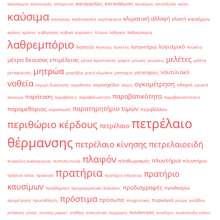
καταγγελίες
κατανάλωση
κακοκαιρία
κανονισμός
κατάρτιση
καυσίμων
καυσόξυλα
καύσι
καύσιμα
κλιματική αλλαγή
κλοπή καυσίμων
καύσωνας
κερδοσκοπία
κερδοφορία
κράνος
κράτος
κυβέρνηση
κυβικά
κυρώσεις
λίτρων
λαθραία
λαθρεμπορία
λαθρεμπόριο
λογισμικό
ληστεία
λιπαντήρια
ληστείες
λιγνίτης
λουκέτο
μελέτες
μέτρα δέουσας επιμέλειας
μέτρα προστασίας
μαφία
μείωση
μειώσεις
μελέτη
μητρώα
ναυτιλιακό
μπαταρίες
μεταφορικές
μικρόβια
μικτά κλιμάκια
μπαταρία
νοθεία
ογκομέτρηση
νομοσχέδιο
οδηγοί
νομιμη διακίνηση
νομοθεσία
νόμος
ορυκτά
παραβατικότητα
παράταση
καύσιμα
παραβάσεις
παραβάτικότητα
παραβατικότητατα
παρατηρητήριο τιμών
παραμεθόριος
περιβάλλον
παραπομπή
πετρέλαιο
περιθώριο κέρδους
πετρέλαιο
θέρμανσης
πετρέλαιο κίνησης
πετρελαιοειδή
πλαφόν
πλυντήρια
πληθωρισμός
πλυντήριο
πινακίδες κυκλοφορίας
πιστοποιητικά
πρατήρια
πρατήριο
πράσινο τέλος
πρακτικό
πρατήριο ενέργειας
καυσίμων
προδιαγραφές
προθεσμία
προβλήματα
προγραμματικές δηλώσεις
πρόστιμα
πρόσωπα
πυρκαγιά
προμέτρηση
πρωταθλητές
πτωχευτικός
ρεύμα
ρούβλια
συνάντηση
ρύπανση
ρύποι
σούπερ μάρκετ
στάθμη
στατιστικά
συμμορία
συνέδριο
συνέντευξη τύπου