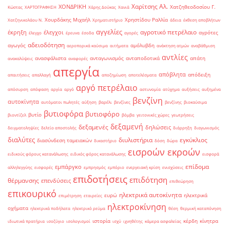
Χαρίτσης Αλ.
ΧΟΝΔΡΙΚΗ
Χατζηθεοδοσίου Γ.
Κώστας
ΧΑΡΤΟΓΡΑΦΗΣΗ
Χάρης Δούκας
Χανιά
Χουρδάκης Μιχαήλ
Χρηστίδου Ραλλία
Χατζηνικολάου Ν.
Χρηματιστήριο
άδεια
έκθεση αποβλήτων
αγγελίες
αγροτικό πετρέλαιο
έκρηξη
έλεγχοι
αγρότες
έλεγχο
έρευνα
έσοδα
αγορές
αδειοδότηση
αγωγός
αμόλυβδη
αεροπορικά καύσιμα
αιτήματα
ανάκτηση ατμών
αναβάθμιση
αντλίες
ανασφάλιστα
ανταγωνισμός
ανταποδοτικά
απάτη
ανακαλύψεις
αναφορές
απεργία
απόβλητα
απόδειξη
απαιτήσεις
απαλλαγή
αποζημίωση
αποτελέσματα
αργό πετρέλαιο
απόσυρση
απόφαση
αργία
αργό
αστυνομία
ατύχημα
αυξήσεις
αυξημένα
βενζίνη
αυτοκίνητα
αυτόματοι πωλητές
αύξηση
βαρέλι
βενζίνες
βενζίνης
βιοκαύσιμα
βυτιοφόρα
βυτιοφόρο
βυτίο
βιοντίζελ
βόμβα
γειτονικές χώρες
γεωτρήσεις
δεξαμενή
δεξαμενές
δηλώσεις
δειγματοληψίες
δελτίο αποστολής
διάρρηξη
διαγωνισμός
διαλύτες
διυλιστήρια
εγκύκλιος
διασύνδεση ταμειακών
δικαστήριο
δόση
δώρα
εισροών εκροών
ειδικούς φόρους κατανάλωσης
ειδικός φόρος κατανάλωσης
εισφορά
επίδομα
εμπάργκο
αλληλεγγύης
εισφορές
εμπρησμός
εμπόριο
ενεργειακή κρίση
ενισχύσεις
επιδοτήσεις
επιδότηση
θέρμανσης
επενδύσεις
επιθεώρηση
επικουρικό
ηλεκτρικά αυτοκίνητα
ευρώ
ηλεκτρικά
επιμέτρηση
εταιρείες
ηλεκτροκίνηση
οχήματα
ηλεκτρικά ποδήλατα
ηλεκτρικό ρεύμα
θέση
θερμική καταπόνηση
ιστορία
κέρδη
κίνητρα
ιδιωτικά πρατήρια
ισοζύγιο
ισολογισμοί
ισχύ
ιχνηθέτης
κάμερα ασφαλείας