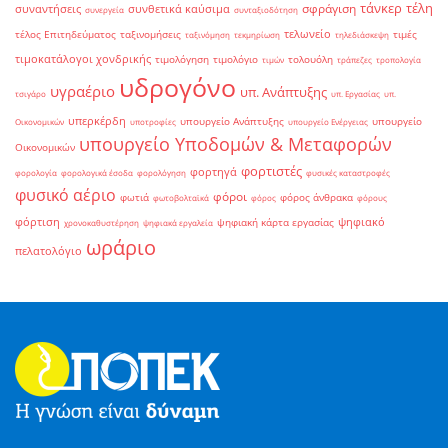
τάνκερ
τέλη
σφράγιση
συναντήσεις
συνθετικά καύσιμα
συνεργεία
συνταξιοδότηση
τελωνείο
τέλος Επιτηδεύματος
ταξινομήσεις
τιμές
ταξινόμηση
τεκμηρίωση
τηλεδιάσκεψη
τιμοκατάλογοι χονδρικής
τιμολόγηση
τιμολόγιο
τολουόλη
τιμών
τράπεζες
τροπολογία
υδρογόνο
υγραέριο
υπ. Ανάπτυξης
τσιγάρο
υπ. Εργασίας
υπ.
υπερκέρδη
υπουργείο Ανάπτυξης
υπουργείο
Οικονομικών
υποτροφίες
υπουργείο Ενέργειας
υπουργείο Υποδομών & Μεταφορών
Οικονομικών
φορτιστές
φορτηγά
φορολογία
φορολογικά έσοδα
φορολόγηση
φυσικές καταστροφές
φυσικό αέριο
φόροι
φωτιά
φόρος άνθρακα
φωτοβολταϊκά
φόρος
φόρους
φόρτιση
ψηφιακό
ψηφιακή κάρτα εργασίας
χρονοκαθυστέρηση
ψηφιακά εργαλεία
ωράριο
πελατολόγιο