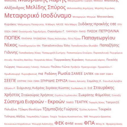
Μελίδης
Μανώλης
Μαυρομμάτης Γιώργος
Μεθάνιο
Μελίδης Σπύρος
Αλέξανδρος
Μελισσανίδης Δημήτρης
Μερελής Κυριάκος
Μεταφορικό Ισοδύναμο
Μητσοτάκης
Μεταφορών
Μητρώο
Ξυδάκης Ηρακλής
ΟΒΕ
Κυριάκος
Μπόμπορης Παναγιώτης
Ν.Μάκρη
ΝΑΞΟΣ
Νέα Μάκρη
ΟΓΑ
ΠΕΤΡΟΛΙΝΑ
ΠΑΣΟΚ
Οικονόμου Γ.
ΟΟΣΑ
ΟΦΑΕ
Οικονομικός Ταχυδρόμος
ΠΑΡΑΤΑΣΗ
ΠΑΡΙΣΙ
ΠΟΠΕΚ
Παπαγεωργίου
ΠΡΑΤΗΡΙΑ
ΠΡΟΘΕΣΜΙΑ
Πάνας Απόστολος
Πέτη Πέρκα
Νίκος
Παπαζήσης
Παπαδοπούλου Έλλη
Παπαδημητρίου Μπ.
Παπαδοπούλου Ελισάβετ
Γιάννης
Παπαθανάσης Νίκος
Παπαμιχαήλ Σωτήρης
Παπασταύρου Σταύρος
Παραπολιτικά
Περιφέρεια
Πιερρακάκης Κυριάκος
Πιτσιλής
Αττικής
Πετκίδης Βασίλης
Πετραλιάς Θάνος
Πιστωτικές κάρτες
Γιώργος
Πούλου Γιώτα
Πλακιωτάκης Γιάννης
Πολωνία
Πρέβεζα
Πρατηριούχοι
Προκοπίου Γ.
Ρωσία
Ροδόπη
ΣΑΜΕΕ
ΣΑΠΕΚ
ΡΑΕ
Πρωθυπουργό
Πυροσβεστική
ΣΕΒ
ΣΕΒΤ
ΣΕΔΕ ΙΙ
ΣΕΕΠΕ
ΣΥΡΙΖΑ
ΣΠΥΡΙΔΗΣ
Σαμόλης Λ.
ΣΕΥΠΥΚΕ
ΣΚΑΙ
ΣΜΕΑ
Σάκκος Αντώνης
Σαουδική Αραβία
Σταυράκης
Σιάμισιης Ανδρέας
Σκρέκας Κώστας
ΣτΕ
Σβίγκου Ρ.
Σκυλακάκης Θ.
Χρήστος
Σταϊκούρας Χρήστος
Σωκράτης Φάμελλος
Στράτος Σιμόπουλος
Σύνταξη
Σύστημα Εισροών - Εκροών
ΤΕΑΠΥΚ
Ταπρατζή
ΤΑΜΕΙΟ
Ταγαράς Νίκος
Τζαμπαζλής Γιώργος
Τουρκία
Πολυξένη
Τζάκρη Θεοδώρα
Τζιόλας Χρήστος
Τσίπρας Αλέξης
Τσαμπαζλής Γιώργος
Τσεχία
Τσιάρας Κωνσταντίνος
ΥΜΕ
Υπουργείο Εργασίας
ΦΠΑ
ΦΕΚ
ΦΗΜ
Κοινωνικών Ασφαλίσεων
Υπουργό Ανάπτυξης
ΦΗΜΑΣ
Φίλης Ν.
Φραγκογιάννης