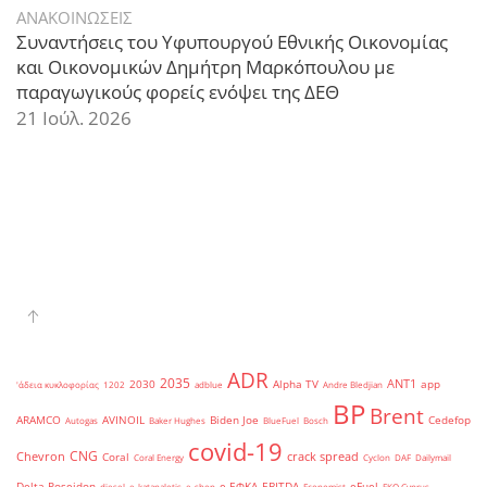
ΑΝΑΚΟΙΝΩΣΕΙΣ
Συναντήσεις του Υφυπουργού Εθνικής Οικονομίας
και Οικονομικών Δημήτρη Μαρκόπουλου με
παραγωγικούς φορείς ενόψει της ΔΕΘ
21 Ιούλ. 2026
ADR
2035
ANT1
2030
Alpha TV
app
'άδεια κυκλοφορίας
1202
adblue
Andre Bledjian
BP
Brent
ARAMCO
AVINOIL
Biden Joe
Cedefop
Autogas
Baker Hughes
BlueFuel
Bosch
covid-19
CNG
Chevron
crack spread
Coral
Coral Energy
Cyclon
DAF
Dailymail
Delta Poseidon
e-ΕΦΚΑ
EBITDA
eFuel
diesel
e-katanalotis
e-shop
Economist
EKO Cyprus