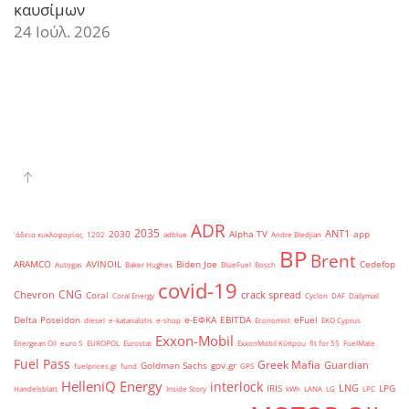
καυσίμων
24 Ιούλ. 2026
ADR
2035
ANT1
2030
Alpha TV
app
'άδεια κυκλοφορίας
1202
adblue
Andre Bledjian
BP
Brent
ARAMCO
AVINOIL
Biden Joe
Cedefop
Autogas
Baker Hughes
BlueFuel
Bosch
covid-19
CNG
Chevron
crack spread
Coral
Coral Energy
Cyclon
DAF
Dailymail
Delta Poseidon
e-ΕΦΚΑ
EBITDA
eFuel
diesel
e-katanalotis
e-shop
Economist
EKO Cyprus
Exxon-Mobil
Energean Oil
euro 5
EUROPOL
Eurostat
ExxonMobil Κύπρου
fit for 55
FuelMate
Fuel Pass
Greek Mafia
Guardian
Goldman Sachs
gov.gr
fuelprices.gr
fund
GPS
HelleniQ Energy
interlock
LNG
IRIS
LPG
Handelsblatt
Inside Story
kWh
LANA
LG
LPC