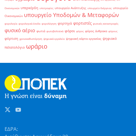
υπερκέρδη
υπουργείο Ανάπτυξης
υπουργείο
Οικονομικών
υποτροφίες
υπουργείο Ενέργειας
υπουργείο Υποδομών & Μεταφορών
Οικονομικών
φορτιστές
φορτηγά
φορολογία
φορολογικά έσοδα
φορολόγηση
φυσικές καταστροφές
φυσικό αέριο
φόροι
φωτιά
φόρος άνθρακα
φωτοβολταϊκά
φόρος
φόρους
φόρτιση
ψηφιακό
ψηφιακή κάρτα εργασίας
χρονοκαθυστέρηση
ψηφιακά εργαλεία
ωράριο
πελατολόγιο
ΕΔΡΑ: