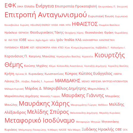
ΕΦΚ
Ενέργεια
Επιστρεπτέα Προκαταβολή
Ελλάδα
ΕΦΚΑ
Επιτροπάκης Π.
Επιτροπή
Επιτροπή Ανταγωνισμού
Ευρωπαϊκή Ένωση
Ευρωπαϊκό
ΗΦΑΙΣΤΟΣ
Κοινοβούλιο
Ευρώπη
ΗELLENiQ ENERGY
ΗΛΕΙΑ
ΗΜΑ
ΗΠΑ
Ηνωμένο Βασίλειο
Θεοδωρικάκος Τάκης
Ηράκλειο
Θεσσαλονίκη
Θράκη
ΘΕΡΜΟΙΛ
Θεοχάρης Χάρης
Θωμαδάκης
Ιταλία
ΙΟΒΕ
Ιράν
ΚΑΔ
Μ.
ΙΝΕ-ΓΣΕΕ
Ικόνιο
Ιλχάν Αχμέτ
Ινδία
ΚΑΘΗΜΕΡΙΝΗ
ΚΑΝΟΝΙΣΤΙΚΗ
ΚΕΔΑΚ
ΠΑΡΕΜΒΑΣΗ
ΚΕΠ
ΚΕΡΔΟΦΟΡΙΑ
ΚΙΝΑ
ΚΤΕΟ
Κίνα
Κίνημα Δημοκρατίας
Καββαθάς Γ.
Καλογήρου Ι.
Κιουρτζής
Καρανάσιος Π.
Κατρίνης Μανώλης
Κεγκέρογλου Βασίλης
Κερατσίνι
Θέμης
Κιούσης Μιχάλης
Κλίμα
Κολοκυθάς Αναστάσιος
Κονταξής Δημήτρης
Κορκίδης Βασίλης
Κώτσος Ευάγγελος
Κύπρος
Κρήτη
Κυρανάκης Κωνσταντίνος
Κρίντας Θ.
ΛΙΒΕΡΙΑ
ΜΑΜΙΔΑΚΗΣ
Λάτσης Σπ.
Λιανός Ι.
Λέσβος
Λιμενικό
ΜΕΛΚΟ
ΜΕΡΙΣΜΑ
ΜΗΤΡΩΟ ΑΠΟΒΛΗΤΩΝ
Μακρυβέλιος Δημήτρης
Μάρδας Δ.
Μαμουλάκης Χ.
Μάλαμα Κυριακή
Μαυράκης Γιάννης
Μαρκόπουλος Δημήτρης
Μαυράκης
Μασαλής Γιώργος
Μαυράκης Χάρης
Μελίδης
Μανώλης
Μαυρομμάτης Γιώργος
Μεθάνιο
Μελίδης Σπύρος
Αλέξανδρος
Μελισσανίδης Δημήτρης
Μερελής Κυριάκος
Μεταφορικό Ισοδύναμο
Μητσοτάκης
Μεταφορών
Μητρώο
Ξυδάκης Ηρακλής
ΟΒΕ
Κυριάκος
Μπόμπορης Παναγιώτης
Ν.Μάκρη
ΝΑΞΟΣ
Νέα Μάκρη
ΟΓΑ