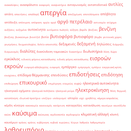
αντλίες
ανασφάλιστα
ανταγωνισμός
ανταποδοτικά
ανακαλύψεις
αναφορές
αναψυκτήρια
απεργία
απόβλητα
απάτη
απαιτήσεις
απαλλαγή
αποζημίωση
αποτελέσματα
αργό πετρέλαιο
απόδειξη
απόσυρση
απόφαση
αργία
αργό
αστυνομία
ατύχημα
βενζίνη
αυτοκίνητα
αυξήσεις
αυξημένα
αυτόματοι πωλητές
αύξηση
βαρέλι
βενζίνες
βυτιοφόρα
βυτιοφόρο
βυτίο
βενζίνης
βιοκαύσιμα
βιοντίζελ
βόμβα
γειτονικές χώρες
δεξαμενή
δεξαμενές
δηλώσεις
γεωτρήσεις
δειγματοληψίες
δελτίο αποστολής
διάρρηξη
διαλύτες
διυλιστήρια
διασύνδεση ταμειακών
διαγωνισμός
δικαστήριο
δόση
δώρα
εισροών
εγκύκλιος
ειδικούς φόρους κατανάλωσης
ειδικός φόρος κατανάλωσης
εκροών
εμπάργκο
εισφορά αλληλεγγύης
εισφορές
εμπρησμός
εμπόριο
ενεργειακή κρίση
επιδοτήσεις
επιδότηση
επίδομα θέρμανσης
επενδύσεις
ενισχύσεις
επικουρικό
ηλεκτρικά αυτοκίνητα
ευρώ
επιθεώρηση
επιμέτρηση
εταιρείες
ηλεκτροκίνηση
ηλεκτρικά οχήματα
ηλεκτρικά ποδήλατα
ηλεκτρικό ρεύμα
θέση
θερμική
ιστορία
καταπόνηση
ιδιωτικά πρατήρια
ισοζύγιο
ισολογισμοί
ισχύ
ιχνηθέτης
κάμερα ασφαλείας
κέρδη
κίνητρα
καταγγελίες
κατανάλωση
κακοκαιρία
κανονισμός
κατάρτιση
καυσίμων
καυσόξυλα
καύσιμα
κλιματική αλλαγή
κλοπή
καύσι
καύσωνας
κερδοσκοπία
κερδοφορία
καυσίμων
κράνος
κράτος
κυβέρνηση
κυβικά
κυρώσεις
λίτρων
λαθραία
λαθρεμπορία
λαθρεμπόριο