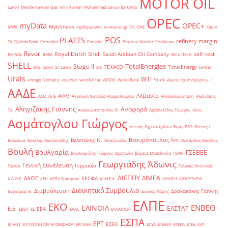
MOTOR OIL
Lukoil
Mediterranean Gas
mini market
Mohammad Sanusi Barkindo
OPEC
myData
OPEC+
Mytilineos
MWh
myΘέρμανση
newsauto.gr
OIL ONE
Open
POS
PLATTS
refinery margin
TV
Optima Bank
Petrolina
Porsche
Prudent Warrior
RealNews
Revoil
Royal Dutch Shell
self-test
Saudi Arabian Oil Company
REPSOL
RMM
SECU-TECH
SHELL
TotalEnergies
Stage II
TEXACO
TotalEnergy
SKG
Sokol
Sri Lanka
sts
twitter
Urals
WTI
Yiufi
vintage
Viohalco
voucher
windfall tax
WOOD
World Bank
«Άγιος Χριστόφορος»
΄1
ΑΑΔΕ
Αλβανία
ΑΦΜ
ΑΟΖ
ΑΠΕ
Αγγελική Ναταλία Αδαμοπούλου
Αλεξανδρούπολη
Αλεξιάδης
Αληγιζάκης Γιάννης
Αναφορά
Τρ.
Αναγνωστόπουλος Θ.
Αρβανιτίδης Γιώργος
Ασία
Ασμάτογλου Γιώργος
Αχτσιόγλου Έφη
Αττική
ΒΕΘ
Βέττας Ι.
Βεσυρόπουλος Απ.
Βελετάκης Ν.
Βαλκάνια
Βασίλης Βασιλειάδης
Βενεζουέλα
Βιλιάρδος Βασίλης
Βουλή
Βουλγαρία
ΓΣΕΒΕΕ
Βουλγαρίδης Γιώργος
Βρετανία
Βόρεια Μακεδονία
ΓΕΜΗ
Γεωργιάδης Άδωνις
Γενική Συνέλευση
Γερμανία
Γαλλία
Γιάννης Θεοτοκάς
ΔΙΕΠΠΥ
ΔΙΜΕΑ
ΔΑΟΕ
ΔΕΣΦΑ
Δ.Α.Ο.Ε.
ΔΕΗ
ΔΕΠΑ Εμπορίας
ΔΙ.Μ.Ε.Α.
ΔΙΥΛΙΣΗ
ΔΙΥΛΙΣΤΗΡΙΑ
Διοικητικό Συμβούλιο
Διαβούλευση
Δρακακάκης Γιάννης
Δαγούμας Θ.
Δούκας Χάρης
ΕΛΠΕ
ΕΚΟ
ΕΝΒΕΘ
ΕΛΙΝΟΙΛ
ΕΛΣΤΑΤ
Ε.Ε.
ΕΕΑ
ΕΒΕΠ
ΕΕ
ΕΛΑΣ
ΕΛΛΑΚΤΩΡ
ΕΣΠΑ
ΕΡΤ
ΕΣΕΚ
ΕΠΑΝΤ
ΕΠΙΤΡΟΠΗ ΑΝΤΑΓΩΝΙΣΜΟΥ
ΕΡΓΑΝΗ
ΕΣΥΔ
ΕΤΕΑΕΠ
ΕΤΕΚΑ
ΕΤΕπ
ΕΥΠ