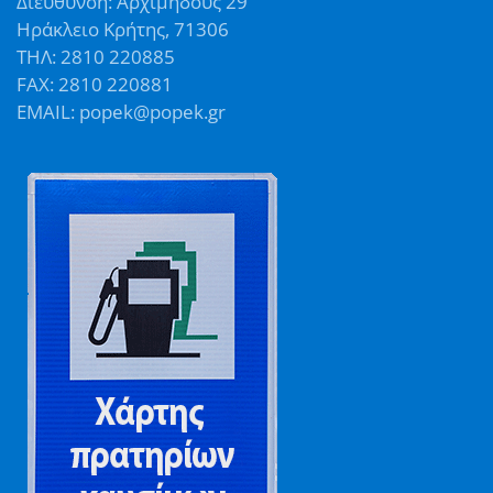
Διεύθυνση: Αρχιμήδους 29
Ηράκλειο Κρήτης, 71306
ΤΗΛ: 2810 220885
FAX: 2810 220881
EMAIL: popek@popek.gr