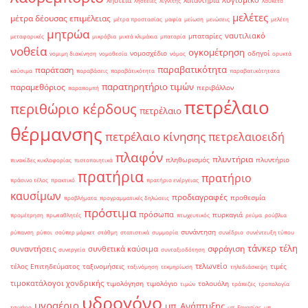
λογισμικό
ληστεία
λιπαντήρια
ληστείες
λιγνίτης
λουκέτο
μελέτες
μέτρα δέουσας επιμέλειας
μέτρα προστασίας
μαφία
μείωση
μειώσεις
μελέτη
μητρώα
ναυτιλιακό
μπαταρίες
μεταφορικές
μικρόβια
μικτά κλιμάκια
μπαταρία
νοθεία
ογκομέτρηση
νομοσχέδιο
οδηγοί
νομιμη διακίνηση
νομοθεσία
νόμος
ορυκτά
παραβατικότητα
παράταση
καύσιμα
παραβάσεις
παραβάτικότητα
παραβατικότητατα
παρατηρητήριο τιμών
παραμεθόριος
περιβάλλον
παραπομπή
πετρέλαιο
περιθώριο κέρδους
πετρέλαιο
θέρμανσης
πετρέλαιο κίνησης
πετρελαιοειδή
πλαφόν
πλυντήρια
πληθωρισμός
πλυντήριο
πινακίδες κυκλοφορίας
πιστοποιητικά
πρατήρια
πρατήριο
πράσινο τέλος
πρακτικό
πρατήριο ενέργειας
καυσίμων
προδιαγραφές
προθεσμία
προβλήματα
προγραμματικές δηλώσεις
πρόστιμα
πρόσωπα
πυρκαγιά
προμέτρηση
πρωταθλητές
πτωχευτικός
ρεύμα
ρούβλια
συνάντηση
ρύπανση
ρύποι
σούπερ μάρκετ
στάθμη
στατιστικά
συμμορία
συνέδριο
συνέντευξη τύπου
τάνκερ
τέλη
σφράγιση
συναντήσεις
συνθετικά καύσιμα
συνεργεία
συνταξιοδότηση
τελωνείο
τέλος Επιτηδεύματος
ταξινομήσεις
τιμές
ταξινόμηση
τεκμηρίωση
τηλεδιάσκεψη
τιμοκατάλογοι χονδρικής
τιμολόγηση
τιμολόγιο
τολουόλη
τιμών
τράπεζες
τροπολογία
υδρογόνο
υγραέριο
υπ. Ανάπτυξης
τσιγάρο
υπ. Εργασίας
υπ.