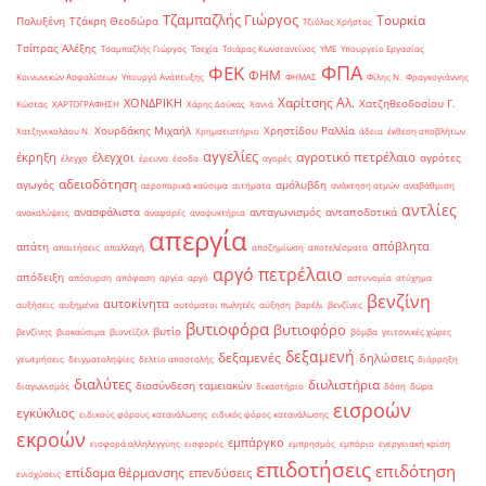
Τζαμπαζλής Γιώργος
Τουρκία
Πολυξένη
Τζάκρη Θεοδώρα
Τζιόλας Χρήστος
Τσίπρας Αλέξης
Τσαμπαζλής Γιώργος
Τσεχία
Τσιάρας Κωνσταντίνος
ΥΜΕ
Υπουργείο Εργασίας
ΦΠΑ
ΦΕΚ
ΦΗΜ
Κοινωνικών Ασφαλίσεων
Υπουργό Ανάπτυξης
ΦΗΜΑΣ
Φίλης Ν.
Φραγκογιάννης
Χαρίτσης Αλ.
ΧΟΝΔΡΙΚΗ
Χατζηθεοδοσίου Γ.
Κώστας
ΧΑΡΤΟΓΡΑΦΗΣΗ
Χάρης Δούκας
Χανιά
Χουρδάκης Μιχαήλ
Χρηστίδου Ραλλία
Χατζηνικολάου Ν.
Χρηματιστήριο
άδεια
έκθεση αποβλήτων
αγγελίες
αγροτικό πετρέλαιο
έκρηξη
έλεγχοι
αγρότες
έλεγχο
έρευνα
έσοδα
αγορές
αδειοδότηση
αγωγός
αμόλυβδη
αεροπορικά καύσιμα
αιτήματα
ανάκτηση ατμών
αναβάθμιση
αντλίες
ανασφάλιστα
ανταγωνισμός
ανταποδοτικά
ανακαλύψεις
αναφορές
αναψυκτήρια
απεργία
απόβλητα
απάτη
απαιτήσεις
απαλλαγή
αποζημίωση
αποτελέσματα
αργό πετρέλαιο
απόδειξη
απόσυρση
απόφαση
αργία
αργό
αστυνομία
ατύχημα
βενζίνη
αυτοκίνητα
αυξήσεις
αυξημένα
αυτόματοι πωλητές
αύξηση
βαρέλι
βενζίνες
βυτιοφόρα
βυτιοφόρο
βυτίο
βενζίνης
βιοκαύσιμα
βιοντίζελ
βόμβα
γειτονικές χώρες
δεξαμενή
δεξαμενές
δηλώσεις
γεωτρήσεις
δειγματοληψίες
δελτίο αποστολής
διάρρηξη
διαλύτες
διυλιστήρια
διασύνδεση ταμειακών
διαγωνισμός
δικαστήριο
δόση
δώρα
εισροών
εγκύκλιος
ειδικούς φόρους κατανάλωσης
ειδικός φόρος κατανάλωσης
εκροών
εμπάργκο
εισφορά αλληλεγγύης
εισφορές
εμπρησμός
εμπόριο
ενεργειακή κρίση
επιδοτήσεις
επιδότηση
επίδομα θέρμανσης
επενδύσεις
ενισχύσεις