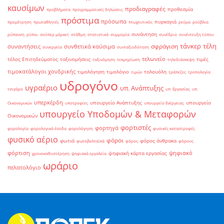
καυσίμων
προδιαγραφές
προθεσμία
προβλήματα
προγραμματικές δηλώσεις
πρόστιμα
πρόσωπα
πυρκαγιά
προμέτρηση
πρωταθλητές
πτωχευτικός
ρεύμα
ρούβλια
συνάντηση
ρύπανση
ρύποι
σούπερ μάρκετ
στάθμη
στατιστικά
συμμορία
συνέδριο
συνέντευξη τύπου
τάνκερ
τέλη
σφράγιση
συναντήσεις
συνθετικά καύσιμα
συνεργεία
συνταξιοδότηση
τελωνείο
τέλος Επιτηδεύματος
ταξινομήσεις
τιμές
ταξινόμηση
τεκμηρίωση
τηλεδιάσκεψη
τιμοκατάλογοι χονδρικής
τιμολόγηση
τιμολόγιο
τολουόλη
τιμών
τράπεζες
τροπολογία
υδρογόνο
υγραέριο
υπ. Ανάπτυξης
τσιγάρο
υπ. Εργασίας
υπ.
υπερκέρδη
υπουργείο Ανάπτυξης
υπουργείο
Οικονομικών
υποτροφίες
υπουργείο Ενέργειας
υπουργείο Υποδομών & Μεταφορών
Οικονομικών
φορτιστές
φορτηγά
φορολογία
φορολογικά έσοδα
φορολόγηση
φυσικές καταστροφές
φυσικό αέριο
φόροι
φωτιά
φόρος άνθρακα
φωτοβολταϊκά
φόρος
φόρους
φόρτιση
ψηφιακό
ψηφιακή κάρτα εργασίας
χρονοκαθυστέρηση
ψηφιακά εργαλεία
ωράριο
πελατολόγιο