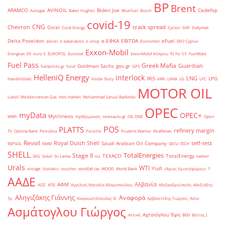
BP
Brent
ARAMCO
AVINOIL
Biden Joe
Cedefop
Autogas
Baker Hughes
BlueFuel
Bosch
covid-19
CNG
Chevron
crack spread
Coral
Coral Energy
Cyclon
DAF
Dailymail
Delta Poseidon
e-ΕΦΚΑ
EBITDA
eFuel
diesel
e-katanalotis
e-shop
Economist
EKO Cyprus
Exxon-Mobil
Energean Oil
euro 5
EUROPOL
Eurostat
ExxonMobil Κύπρου
fit for 55
FuelMate
Fuel Pass
Greek Mafia
Guardian
Goldman Sachs
gov.gr
fuelprices.gr
fund
GPS
HelleniQ Energy
interlock
LNG
IRIS
LPG
Handelsblatt
Inside Story
kWh
LANA
LG
LPC
MOTOR OIL
Lukoil
Mediterranean Gas
mini market
Mohammad Sanusi Barkindo
OPEC
myData
OPEC+
Mytilineos
MWh
myΘέρμανση
newsauto.gr
OIL ONE
Open
POS
PLATTS
refinery margin
TV
Optima Bank
Petrolina
Porsche
Prudent Warrior
RealNews
Revoil
Royal Dutch Shell
self-test
Saudi Arabian Oil Company
REPSOL
RMM
SECU-TECH
SHELL
TotalEnergies
Stage II
TEXACO
TotalEnergy
SKG
Sokol
Sri Lanka
sts
twitter
Urals
WTI
Yiufi
vintage
Viohalco
voucher
windfall tax
WOOD
World Bank
«Άγιος Χριστόφορος»
΄1
ΑΑΔΕ
Αλβανία
ΑΦΜ
ΑΟΖ
ΑΠΕ
Αγγελική Ναταλία Αδαμοπούλου
Αλεξανδρούπολη
Αλεξιάδης
Αληγιζάκης Γιάννης
Αναφορά
Τρ.
Αναγνωστόπουλος Θ.
Αρβανιτίδης Γιώργος
Ασία
Ασμάτογλου Γιώργος
Αχτσιόγλου Έφη
Αττική
ΒΕΘ
Βέττας Ι.