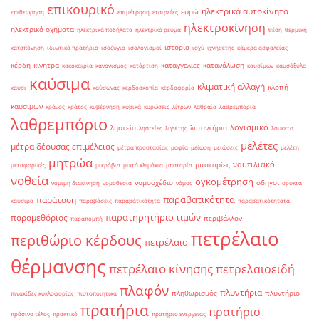
επικουρικό
ηλεκτρικά αυτοκίνητα
ευρώ
επιθεώρηση
επιμέτρηση
εταιρείες
ηλεκτροκίνηση
ηλεκτρικά οχήματα
ηλεκτρικά ποδήλατα
ηλεκτρικό ρεύμα
θέση
θερμική
ιστορία
καταπόνηση
ιδιωτικά πρατήρια
ισοζύγιο
ισολογισμοί
ισχύ
ιχνηθέτης
κάμερα ασφαλείας
κέρδη
κίνητρα
καταγγελίες
κατανάλωση
κακοκαιρία
κανονισμός
κατάρτιση
καυσίμων
καυσόξυλα
καύσιμα
κλιματική αλλαγή
κλοπή
καύσι
καύσωνας
κερδοσκοπία
κερδοφορία
καυσίμων
κράνος
κράτος
κυβέρνηση
κυβικά
κυρώσεις
λίτρων
λαθραία
λαθρεμπορία
λαθρεμπόριο
λογισμικό
ληστεία
λιπαντήρια
ληστείες
λιγνίτης
λουκέτο
μελέτες
μέτρα δέουσας επιμέλειας
μέτρα προστασίας
μαφία
μείωση
μειώσεις
μελέτη
μητρώα
ναυτιλιακό
μπαταρίες
μεταφορικές
μικρόβια
μικτά κλιμάκια
μπαταρία
νοθεία
ογκομέτρηση
νομοσχέδιο
οδηγοί
νομιμη διακίνηση
νομοθεσία
νόμος
ορυκτά
παραβατικότητα
παράταση
καύσιμα
παραβάσεις
παραβάτικότητα
παραβατικότητατα
παρατηρητήριο τιμών
παραμεθόριος
περιβάλλον
παραπομπή
πετρέλαιο
περιθώριο κέρδους
πετρέλαιο
θέρμανσης
πετρέλαιο κίνησης
πετρελαιοειδή
πλαφόν
πλυντήρια
πληθωρισμός
πλυντήριο
πινακίδες κυκλοφορίας
πιστοποιητικά
πρατήρια
πρατήριο
πράσινο τέλος
πρακτικό
πρατήριο ενέργειας