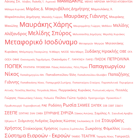
ΜΑΜΙΔΑΚΗΣ
Λάτσης Σπ.
Λιανός Ι.
Λέσβος
Λιμενικό
ΜΕΛΚΟ
ΜΕΡΙΣΜΑ
ΜΗΤΡΩΟ ΑΠΟΒΛΗΤΩΝ
Μακρυβέλιος Δημήτρης
Μάρδας Δ.
Μαμουλάκης Χ.
Μάλαμα Κυριακή
Μαυράκης Γιάννης
Μαρκόπουλος Δημήτρης
Μαυράκης
Μασαλής Γιώργος
Μαυράκης Χάρης
Μελίδης
Μανώλης
Μαυρομμάτης Γιώργος
Μεθάνιο
Μελίδης Σπύρος
Αλέξανδρος
Μελισσανίδης Δημήτρης
Μερελής Κυριάκος
Μεταφορικό Ισοδύναμο
Μητσοτάκης
Μεταφορών
Μητρώο
Ξυδάκης Ηρακλής
ΟΒΕ
Κυριάκος
Μπόμπορης Παναγιώτης
Ν.Μάκρη
ΝΑΞΟΣ
Νέα Μάκρη
ΟΓΑ
ΠΕΤΡΟΛΙΝΑ
ΠΑΣΟΚ
Οικονόμου Γ.
ΟΟΣΑ
ΟΦΑΕ
Οικονομικός Ταχυδρόμος
ΠΑΡΑΤΑΣΗ
ΠΑΡΙΣΙ
ΠΟΠΕΚ
Παπαγεωργίου
ΠΡΑΤΗΡΙΑ
ΠΡΟΘΕΣΜΙΑ
Πάνας Απόστολος
Πέτη Πέρκα
Νίκος
Παπαζήσης
Παπαδοπούλου Έλλη
Παπαδημητρίου Μπ.
Παπαδοπούλου Ελισάβετ
Γιάννης
Παπαθανάσης Νίκος
Παπαμιχαήλ Σωτήρης
Παπασταύρου Σταύρος
Παραπολιτικά
Περιφέρεια
Πιερρακάκης Κυριάκος
Πιτσιλής
Αττικής
Πετκίδης Βασίλης
Πετραλιάς Θάνος
Πιστωτικές κάρτες
Γιώργος
Πούλου Γιώτα
Πλακιωτάκης Γιάννης
Πολωνία
Πρέβεζα
Πρατηριούχοι
Προκοπίου Γ.
Ρωσία
Ροδόπη
ΣΑΜΕΕ
ΣΑΠΕΚ
ΡΑΕ
Πρωθυπουργό
Πυροσβεστική
ΣΕΒ
ΣΕΒΤ
ΣΕΔΕ ΙΙ
ΣΕΕΠΕ
ΣΥΡΙΖΑ
ΣΠΥΡΙΔΗΣ
Σαμόλης Λ.
ΣΕΥΠΥΚΕ
ΣΚΑΙ
ΣΜΕΑ
Σάκκος Αντώνης
Σαουδική Αραβία
Σταυράκης
Σιάμισιης Ανδρέας
Σκρέκας Κώστας
ΣτΕ
Σβίγκου Ρ.
Σκυλακάκης Θ.
Χρήστος
Σταϊκούρας Χρήστος
Σωκράτης Φάμελλος
Στράτος Σιμόπουλος
Σύνταξη
Σύστημα Εισροών - Εκροών
ΤΕΑΠΥΚ
Ταπρατζή
ΤΑΜΕΙΟ
Ταγαράς Νίκος