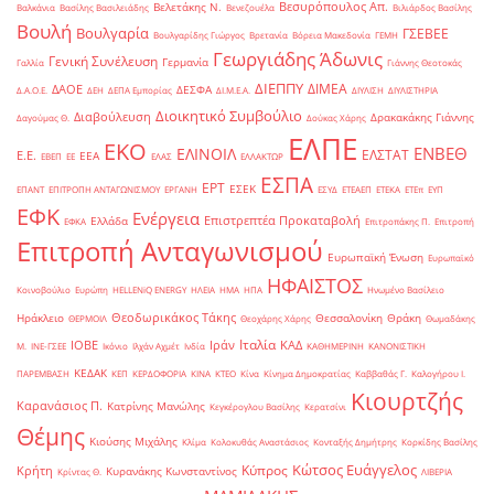
Βεσυρόπουλος Απ.
Βελετάκης Ν.
Βαλκάνια
Βασίλης Βασιλειάδης
Βενεζουέλα
Βιλιάρδος Βασίλης
Βουλή
Βουλγαρία
ΓΣΕΒΕΕ
Βουλγαρίδης Γιώργος
Βρετανία
Βόρεια Μακεδονία
ΓΕΜΗ
Γεωργιάδης Άδωνις
Γενική Συνέλευση
Γερμανία
Γαλλία
Γιάννης Θεοτοκάς
ΔΙΕΠΠΥ
ΔΙΜΕΑ
ΔΑΟΕ
ΔΕΣΦΑ
Δ.Α.Ο.Ε.
ΔΕΗ
ΔΕΠΑ Εμπορίας
ΔΙ.Μ.Ε.Α.
ΔΙΥΛΙΣΗ
ΔΙΥΛΙΣΤΗΡΙΑ
Διοικητικό Συμβούλιο
Διαβούλευση
Δρακακάκης Γιάννης
Δαγούμας Θ.
Δούκας Χάρης
ΕΛΠΕ
ΕΚΟ
ΕΝΒΕΘ
ΕΛΙΝΟΙΛ
ΕΛΣΤΑΤ
Ε.Ε.
ΕΕΑ
ΕΒΕΠ
ΕΕ
ΕΛΑΣ
ΕΛΛΑΚΤΩΡ
ΕΣΠΑ
ΕΡΤ
ΕΣΕΚ
ΕΠΑΝΤ
ΕΠΙΤΡΟΠΗ ΑΝΤΑΓΩΝΙΣΜΟΥ
ΕΡΓΑΝΗ
ΕΣΥΔ
ΕΤΕΑΕΠ
ΕΤΕΚΑ
ΕΤΕπ
ΕΥΠ
ΕΦΚ
Ενέργεια
Επιστρεπτέα Προκαταβολή
Ελλάδα
ΕΦΚΑ
Επιτροπάκης Π.
Επιτροπή
Επιτροπή Ανταγωνισμού
Ευρωπαϊκή Ένωση
Ευρωπαϊκό
ΗΦΑΙΣΤΟΣ
Κοινοβούλιο
Ευρώπη
ΗELLENiQ ENERGY
ΗΛΕΙΑ
ΗΜΑ
ΗΠΑ
Ηνωμένο Βασίλειο
Θεοδωρικάκος Τάκης
Ηράκλειο
Θεσσαλονίκη
Θράκη
ΘΕΡΜΟΙΛ
Θεοχάρης Χάρης
Θωμαδάκης
Ιταλία
ΙΟΒΕ
Ιράν
ΚΑΔ
Μ.
ΙΝΕ-ΓΣΕΕ
Ικόνιο
Ιλχάν Αχμέτ
Ινδία
ΚΑΘΗΜΕΡΙΝΗ
ΚΑΝΟΝΙΣΤΙΚΗ
ΚΕΔΑΚ
ΠΑΡΕΜΒΑΣΗ
ΚΕΠ
ΚΕΡΔΟΦΟΡΙΑ
ΚΙΝΑ
ΚΤΕΟ
Κίνα
Κίνημα Δημοκρατίας
Καββαθάς Γ.
Καλογήρου Ι.
Κιουρτζής
Καρανάσιος Π.
Κατρίνης Μανώλης
Κεγκέρογλου Βασίλης
Κερατσίνι
Θέμης
Κιούσης Μιχάλης
Κλίμα
Κολοκυθάς Αναστάσιος
Κονταξής Δημήτρης
Κορκίδης Βασίλης
Κώτσος Ευάγγελος
Κύπρος
Κρήτη
Κυρανάκης Κωνσταντίνος
Κρίντας Θ.
ΛΙΒΕΡΙΑ