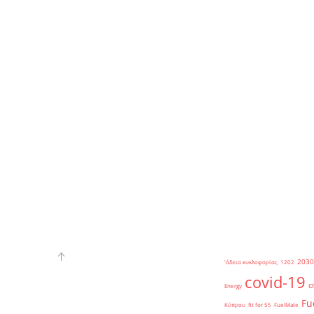
2030
'άδεια κυκλοφορίας
1202
covid-19
c
Energy
Fu
Κύπρου
fit for 55
FuelMate