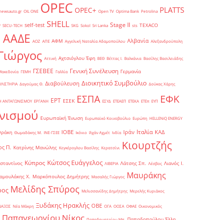
OPEC
PLATTS
OPEC+
newsauto.gr
OIL ONE
Open TV
Optima Bank
Petrolina
SHELL
Stage II
self-test
y
TEXACO
SECU-TECH
SKG
Sokol
Sri Lanka
sts
ΑΑΔΕ
Αλβανία
ΑΦΜ
1
ΑΟΖ
ΑΠΕ
Αγγελική Ναταλία Αδαμοπούλου
Αλεξανδρούπολη
Γιώργος
Αχτσιόγλου Έφη
Αττική
ΒΕΘ
Βέττας Ι.
Βαλκάνια
Βασίλης Βασιλειάδης
Γενική Συνέλευση
ΓΣΕΒΕΕ
Γερμανία
Μακεδονία
ΓΕΜΗ
Γαλλία
Διοικητικό Συμβούλιο
Διαβούλευση
ΥΛΙΣΤΗΡΙΑ
Δαγούμας Θ.
Δούκας Χάρης
ΕΦΚ
ΕΣΠΑ
ΕΡΤ
ΕΣΕΚ
Η ΑΝΤΑΓΩΝΙΣΜΟΥ
ΕΡΓΑΝΗ
ΕΣΥΔ
ΕΤΕΑΕΠ
ΕΤΕΚΑ
ΕΤΕπ
ΕΥΠ
νισμού
Ευρωπαϊκή Ένωση
Ευρωπαϊκό Κοινοβούλιο
Ευρώπη
ΗELLENiQ ENERGY
Ιταλία
ΙΟΒΕ
Ιράν
ΚΑΔ
Θράκη
Θωμαδάκης Μ.
ΙΝΕ-ΓΣΕΕ
Ικόνιο
Ιλχάν Αχμέτ
Ινδία
Κιουρτζής
ς Π.
Κατρίνης Μανώλης
Κεγκέρογλου Βασίλης
Κερατσίνι
Κώτσος Ευάγγελος
Κύπρος
σταντίνος
Λάτσης Σπ.
Λιανός Ι.
ΛΙΒΕΡΙΑ
Λέσβος
Μαυράκης
αμουλάκης Χ.
Μαρκόπουλος Δημήτρης
Μασαλής Γιώργος
Μελίδης Σπύρος
ρος
Μελισσανίδης Δημήτρης
Μερελής Κυριάκος
Ξυδάκης Ηρακλής
ΟΒΕ
ΝΑΞΟΣ
Νέα Μάκρη
ΟΓΑ
ΟΟΣΑ
ΟΦΑΕ
Οικονομικός
Παπαγεωργίου Νίκος
Παπαδοπούλου Έλλη
Παπαδημητρίου Μπ.