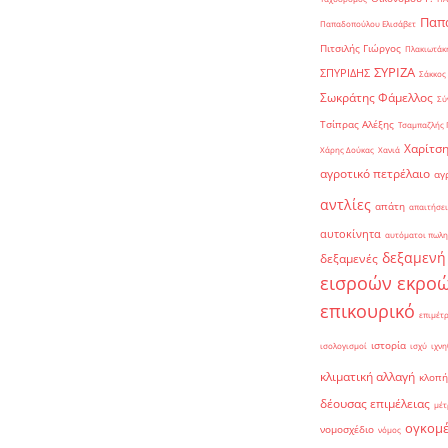
Παπα
Παπαδοπούλου Ελισάβετ
Πιτσιλής Γιώργος
Πλακιωτάκη
ΣΥΡΙΖΑ
ΣΠΥΡΙΔΗΣ
Σάκκος
Σωκράτης Φάμελλος
Σύ
Τσίπρας Αλέξης
Τσαμπαζλής 
Χαρίτση
Χάρης Δούκας
Χανιά
αγροτικό πετρέλαιο
αγ
αντλίες
απάτη
απαιτήσει
αυτοκίνητα
αυτόματοι πωλη
δεξαμενή
δεξαμενές
εισροών εκρο
επικουρικό
επιμέτ
ιστορία
ισολογισμοί
ισχύ
ιχνη
κλιματική αλλαγή
κλοπή
δέουσας επιμέλειας
μέτ
ογκομ
νομοσχέδιο
νόμος