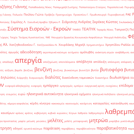
ζήσης Γιάννης
Παπαθανάσης Νίκος
Παπαμιχαήλ Σωτήρης
Παπασταύρου Σταύρος
Παραπολιτικά
Περιφέρ
Πούλου Γιώτα
ΡΑΕ
ς Γιάννης
Πολωνία
Πρέβεζα
Πρατηριούχοι
Προκοπίου Γ.
Πρωθυπουργό
Πυροσβεστική
Σιάμισιης Ανδρέας
Σκρέκας Κώστας
Σαμόλης Λ.
 Αντώνης
Σαουδική Αραβία
Σβίγκου Ρ.
Σκυλακάκης 
Σύστημα Εισροών - Εκροών
ΤΕΑΠΥΚ
Ταπρατζή Πο
νταξη
ΤΑΜΕΙΟ
Ταγαράς Νίκος
Φ
Γιώργος
Τσεχία
Τσιάρας Κωνσταντίνος
ΥΜΕ
Υπουργείο Εργασίας Κοινωνικών Ασφαλίσεων
Υπουργό Ανάπτυξης
ς Αλ.
Χατζηθεοδοσίου Γ.
Χουρδάκης Μιχαήλ
Χρηστίδου Ραλλία
Χατζηνικολάου Ν.
Χρηματιστήριο
ά
αδειοδότηση
ρότες
αγωγός
αμόλυβδη
αεροπορικά καύσιμα
αιτήματα
ανάκτηση ατμών
αναβάθμιση
αν
απεργία
απόβλητα
απόδειξη
ς
απαλλαγή
αποζημίωση
αποτελέσματα
απόσυρση
απόφαση
βενζίνη
βυτιοφόρα
βυτι
βυτίο
τές
αύξηση
βαρέλι
βενζίνες
βενζίνης
βιοκαύσιμα
βιοντίζελ
διαλύτες
διυλιστήρια
δηλώσεις
διασύνδεση ταμειακών
διάρρηξη
διαγωνισμός
δικαστήριο
δό
ών
επίδομα
εμπάργκο
εισφορά αλληλεγγύης
εισφορές
εμπρησμός
εμπόριο
ενεργειακή κρίση
ενισχύσεις
ηλεκτρικά αυτοκίνητα
ευρώ
ηλεκτρικά οχήματα
ρηση
εταιρείες
ηλεκτρικά ποδήλατα
ηλεκτρικό ρεύ
κέρδη
κίνητρα
καταγγελίες
κατανάλωση
θέτης
κάμερα ασφαλείας
κακοκαιρία
κανονισμός
κατάρτιση
καυ
λαθρεμπ
 καυσίμων
κράνος
κράτος
κυβέρνηση
κυβικά
κυρώσεις
λίτρων
λαθραία
λαθρεμπορία
μητρώα
μελέτες
ρα προστασίας
μαφία
μείωση
μειώσεις
μελέτη
μεταφορικές
μικρόβια
μικτά κλιμά
έτρηση
παραβατικότητα
παράταση
οδηγοί
ορυκτά καύσιμα
παραβάσεις
παραβάτικότητα
παρα