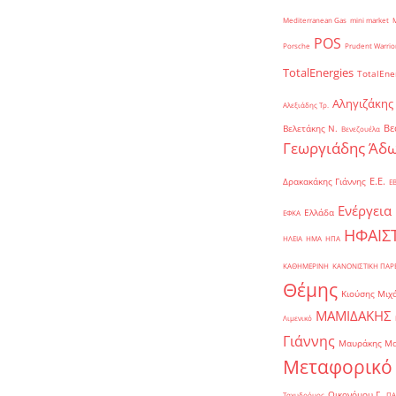
Mediterranean Gas
mini market
POS
Porsche
Prudent Warrio
TotalEnergies
TotalEne
Αληγιζάκης
Αλεξιάδης Τρ.
Βε
Βελετάκης Ν.
Βενεζουέλα
Γεωργιάδης Άδω
Ε.Ε.
Δρακακάκης Γιάννης
Ε
Ενέργεια
Ελλάδα
ΕΦΚΑ
ΗΦΑΙΣ
ΗΛΕΙΑ
ΗΜΑ
ΗΠΑ
ΚΑΘΗΜΕΡΙΝΗ
ΚΑΝΟΝΙΣΤΙΚΗ ΠΑ
Θέμης
Κιούσης Μιχ
ΜΑΜΙΔΑΚΗΣ
Λιμενικό
Γιάννης
Μαυράκης Μ
Μεταφορικό
Οικονόμου Γ.
Ταχυδρόμος
ΠΑ