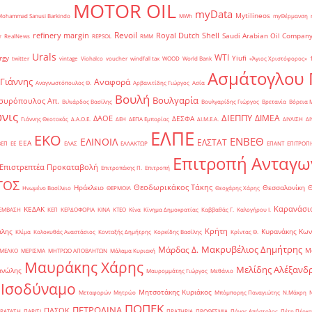
MOTOR OIL
myData
Mytilineos
Mohammad Sanusi Barkindo
MWh
myΘέρμανση
Revoil
refinery margin
Royal Dutch Shell
Saudi Arabian Oil Compan
r
RealNews
REPSOL
RMM
Urals
WTI
rgy
Yiufi
twitter
vintage
Viohalco
voucher
windfall tax
WOOD
World Bank
«Άγιος Χριστόφορος»
΄
Ασμάτογλου 
 Γιάννης
Αναφορά
Αναγνωστόπουλος Θ.
Αρβανιτίδης Γιώργος
Ασία
Βουλή
Βουλγαρία
συρόπουλος Απ.
Βιλιάρδος Βασίλης
Βουλγαρίδης Γιώργος
Βρετανία
Βόρεια 
νις
ΔΙΕΠΠΥ
ΔΙΜΕΑ
ΔΑΟΕ
ΔΕΣΦΑ
Γιάννης Θεοτοκάς
Δ.Α.Ο.Ε.
ΔΕΗ
ΔΕΠΑ Εμπορίας
ΔΙ.Μ.Ε.Α.
ΔΙΥΛΙΣΗ
ΔΙ
ΕΛΠΕ
ΕΚΟ
ΕΝΒΕΘ
ΕΛΙΝΟΙΛ
ΕΛΣΤΑΤ
ΕΕΑ
ΒΕΠ
ΕΕ
ΕΛΑΣ
ΕΛΛΑΚΤΩΡ
ΕΠΑΝΤ
ΕΠΙΤΡΟΠ
Επιτροπή Ανταγω
Επιστρεπτέα Προκαταβολή
Επιτροπάκης Π.
Επιτροπή
ΤΟΣ
Θεοδωρικάκος Τάκης
Ηράκλειο
Θεσσαλονίκη
Ηνωμένο Βασίλειο
ΘΕΡΜΟΙΛ
Θεοχάρης Χάρης
Καρανάσιο
ΚΕΔΑΚ
ΡΕΜΒΑΣΗ
ΚΕΠ
ΚΕΡΔΟΦΟΡΙΑ
ΚΙΝΑ
ΚΤΕΟ
Κίνα
Κίνημα Δημοκρατίας
Καββαθάς Γ.
Καλογήρου Ι.
Κρήτη
άλης
Κυρανάκης Κων
Κλίμα
Κολοκυθάς Αναστάσιος
Κονταξής Δημήτρης
Κορκίδης Βασίλης
Κρίντας Θ.
Μακρυβέλιος Δημήτρης
Μάρδας Δ.
Μ
ΜΕΛΚΟ
ΜΕΡΙΣΜΑ
ΜΗΤΡΩΟ ΑΠΟΒΛΗΤΩΝ
Μάλαμα Κυριακή
Μαυράκης Χάρης
Μελίδης Αλέξανδ
ανώλης
Μαυρομμάτης Γιώργος
Μεθάνιο
 Ισοδύναμο
Μητσοτάκης Κυριάκος
Μεταφορών
Μητρώο
Μπόμπορης Παναγιώτης
Ν.Μάκρη
ΠΟΠΕΚ
ΠΕΤΡΟΛΙΝΑ
ΠΑΣΟΚ
ΡΑΤΑΣΗ
ΠΑΡΙΣΙ
ΠΡΑΤΗΡΙΑ
ΠΡΟΘΕΣΜΙΑ
Πάνας Απόστολος
Πέτη Πέρκα