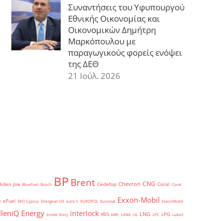
Συναντήσεις του Υφυπουργού
Εθνικής Οικονομίας και
Οικονομικών Δημήτρη
Μαρκόπουλου με
παραγωγικούς φορείς ενόψει
της ΔΕΘ
21 Ιούλ. 2026
BP
Brent
CNG
Chevron
Biden Joe
Cedefop
Coral
BlueFuel
Bosch
Coral
Exxon-Mobil
eFuel
t
EKO Cyprus
Energean Oil
euro 5
EUROPOL
Eurostat
ExxonMobil
lleniQ Energy
interlock
LNG
IRIS
LPG
Inside Story
kWh
LANA
LG
LPC
Lukoil