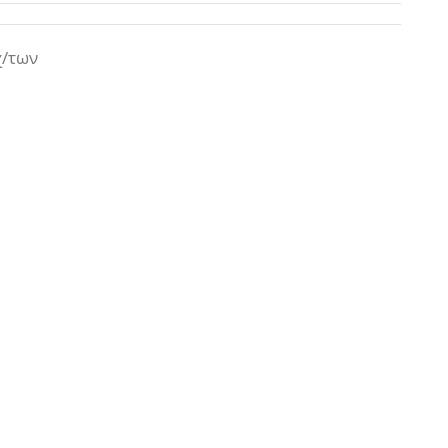
χ/των