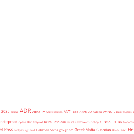
ADR
2035
ANT1
Alpha TV
app
ARAMCO
AVINOIL
adblue
Andre Bledjian
Autogas
Baker Hughes
rack spread
Delta Poseidon
e-ΕΦΚΑ
EBITDA
Cyclon
DAF
Dailymail
diesel
e-katanalotis
e-shop
Economis
He
el Pass
Greek Mafia
Guardian
Goldman Sachs
gov.gr
fuelprices.gr
fund
GPS
Handelsblatt