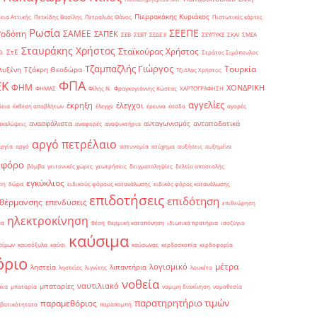
Πιερρακάκης Κυριάκος
εια Αττικής
Πετκίδης Βασίλης
Πετραλιάς Θάνος
Πιστωτικές κάρτες
Ρωσία
ΣΕΕΠΕ
Ροδόπη
ΣΑΜΕΕ
ΣΑΠΕΚ
ΣΕΒ
ΣΕΒΤ
ΣΕΔΕ ΙΙ
ΣΕΥΠΥΚΕ
ΣΚΑΙ
ΣΜΕΑ
Σταυράκης Χρήστος
Σταϊκούρας Χρήστος
ΣτΕ
Θ.
Στράτος Σιμόπουλος
Τζαμπαζλής Γιώργος
Τουρκία
λυξένη
Τζάκρη Θεοδώρα
Τζιόλας Χρήστος
ΦΠΑ
ΕΚ
ΦΗΜ
ΧΟΝΔΡΙΚΗ
ΦΗΜΑΣ
Φίλης Ν.
Φραγκογιάννης Κώστας
ΧΑΡΤΟΓΡΑΦΗΣΗ
αγγελίες
έκρηξη
έλεγχοι
δεια
έκθεση αποβλήτων
έλεγχο
έρευνα
έσοδα
αγορές
ανασφάλιστα
ανταγωνισμός
ανταποδοτικά
ακαλύψεις
αναφορές
αναψυκτήρια
αργό πετρέλαιο
αργία
αργό
αστυνομία
ατύχημα
αυξήσεις
αυξημένα
οφόρο
βόμβα
γειτονικές χώρες
γεωτρήσεις
δειγματοληψίες
δελτίο αποστολής
εγκύκλιος
ση
δώρα
ειδικούς φόρους κατανάλωσης
ειδικός φόρος κατανάλωσης
επιδοτήσεις
επιδότηση
 θέρμανσης
επενδύσεις
επιθεώρηση
ηλεκτροκίνηση
μα
θέση
θερμική καταπόνηση
ιδιωτικά πρατήρια
ισοζύγιο
καύσιμα
σίμων
καυσόξυλα
καύσι
καύσωνας
κερδοσκοπία
κερδοφορία
όριο
μέτρα
λογισμικό
ληστεία
λιπαντήρια
ληστείες
λιγνίτης
λουκέτο
νοθεία
ναυτιλιακό
μπαταρίες
κια
μπαταρία
νομιμη διακίνηση
νομοθεσία
παρατηρητήριο τιμών
παραμεθόριος
βατικότητατα
παραπομπή