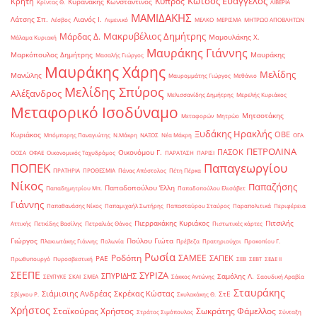
Κώτσος Ευάγγελος
Κύπρος
Κρήτη
Κυρανάκης Κωνσταντίνος
Κρίντας Θ.
ΛΙΒΕΡΙΑ
ΜΑΜΙΔΑΚΗΣ
Λάτσης Σπ.
Λιανός Ι.
Λέσβος
Λιμενικό
ΜΕΛΚΟ
ΜΕΡΙΣΜΑ
ΜΗΤΡΩΟ ΑΠΟΒΛΗΤΩΝ
Μακρυβέλιος Δημήτρης
Μάρδας Δ.
Μαμουλάκης Χ.
Μάλαμα Κυριακή
Μαυράκης Γιάννης
Μαρκόπουλος Δημήτρης
Μαυράκης
Μασαλής Γιώργος
Μαυράκης Χάρης
Μελίδης
Μανώλης
Μαυρομμάτης Γιώργος
Μεθάνιο
Μελίδης Σπύρος
Αλέξανδρος
Μελισσανίδης Δημήτρης
Μερελής Κυριάκος
Μεταφορικό Ισοδύναμο
Μητσοτάκης
Μεταφορών
Μητρώο
Ξυδάκης Ηρακλής
ΟΒΕ
Κυριάκος
Μπόμπορης Παναγιώτης
Ν.Μάκρη
ΝΑΞΟΣ
Νέα Μάκρη
ΟΓΑ
ΠΕΤΡΟΛΙΝΑ
ΠΑΣΟΚ
Οικονόμου Γ.
ΟΟΣΑ
ΟΦΑΕ
Οικονομικός Ταχυδρόμος
ΠΑΡΑΤΑΣΗ
ΠΑΡΙΣΙ
ΠΟΠΕΚ
Παπαγεωργίου
ΠΡΑΤΗΡΙΑ
ΠΡΟΘΕΣΜΙΑ
Πάνας Απόστολος
Πέτη Πέρκα
Νίκος
Παπαζήσης
Παπαδοπούλου Έλλη
Παπαδημητρίου Μπ.
Παπαδοπούλου Ελισάβετ
Γιάννης
Παπαθανάσης Νίκος
Παπαμιχαήλ Σωτήρης
Παπασταύρου Σταύρος
Παραπολιτικά
Περιφέρεια
Πιερρακάκης Κυριάκος
Πιτσιλής
Αττικής
Πετκίδης Βασίλης
Πετραλιάς Θάνος
Πιστωτικές κάρτες
Γιώργος
Πούλου Γιώτα
Πλακιωτάκης Γιάννης
Πολωνία
Πρέβεζα
Πρατηριούχοι
Προκοπίου Γ.
Ρωσία
Ροδόπη
ΣΑΜΕΕ
ΣΑΠΕΚ
ΡΑΕ
Πρωθυπουργό
Πυροσβεστική
ΣΕΒ
ΣΕΒΤ
ΣΕΔΕ ΙΙ
ΣΕΕΠΕ
ΣΥΡΙΖΑ
ΣΠΥΡΙΔΗΣ
Σαμόλης Λ.
ΣΕΥΠΥΚΕ
ΣΚΑΙ
ΣΜΕΑ
Σάκκος Αντώνης
Σαουδική Αραβία
Σταυράκης
Σιάμισιης Ανδρέας
Σκρέκας Κώστας
ΣτΕ
Σβίγκου Ρ.
Σκυλακάκης Θ.
Χρήστος
Σταϊκούρας Χρήστος
Σωκράτης Φάμελλος
Στράτος Σιμόπουλος
Σύνταξη