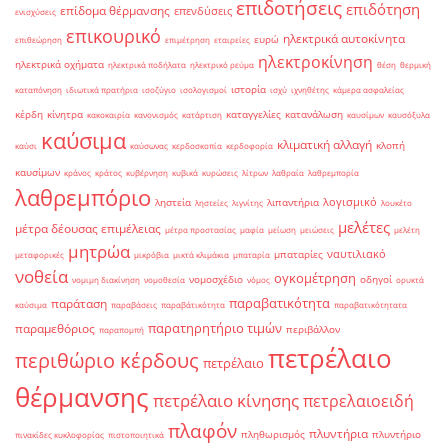
επιδοτήσεις
επιδότηση
επίδομα θέρμανσης
επενδύσεις
ενισχύσεις
επικουρικό
ηλεκτρικά αυτοκίνητα
ευρώ
επιθεώρηση
επιμέτρηση
εταιρείες
ηλεκτροκίνηση
ηλεκτρικά οχήματα
ηλεκτρικά ποδήλατα
ηλεκτρικό ρεύμα
θέση
θερμική
ιστορία
καταπόνηση
ιδιωτικά πρατήρια
ισοζύγιο
ισολογισμοί
ισχύ
ιχνηθέτης
κάμερα ασφαλείας
κέρδη
κίνητρα
καταγγελίες
κατανάλωση
κακοκαιρία
κανονισμός
κατάρτιση
καυσίμων
καυσόξυλα
καύσιμα
κλιματική αλλαγή
κλοπή
καύσι
καύσωνας
κερδοσκοπία
κερδοφορία
καυσίμων
κράνος
κράτος
κυβέρνηση
κυβικά
κυρώσεις
λίτρων
λαθραία
λαθρεμπορία
λαθρεμπόριο
λογισμικό
ληστεία
λιπαντήρια
ληστείες
λιγνίτης
λουκέτο
μελέτες
μέτρα δέουσας επιμέλειας
μέτρα προστασίας
μαφία
μείωση
μειώσεις
μελέτη
μητρώα
ναυτιλιακό
μπαταρίες
μεταφορικές
μικρόβια
μικτά κλιμάκια
μπαταρία
νοθεία
ογκομέτρηση
νομοσχέδιο
οδηγοί
νομιμη διακίνηση
νομοθεσία
νόμος
ορυκτά
παραβατικότητα
παράταση
καύσιμα
παραβάσεις
παραβάτικότητα
παραβατικότητατα
παρατηρητήριο τιμών
παραμεθόριος
περιβάλλον
παραπομπή
πετρέλαιο
περιθώριο κέρδους
πετρέλαιο
θέρμανσης
πετρέλαιο κίνησης
πετρελαιοειδή
πλαφόν
πλυντήρια
πληθωρισμός
πλυντήριο
πινακίδες κυκλοφορίας
πιστοποιητικά