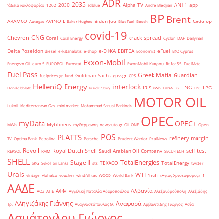
ADR
2035
ANT1
2030
Alpha TV
app
'άδεια κυκλοφορίας
1202
adblue
Andre Bledjian
BP
Brent
ARAMCO
AVINOIL
Biden Joe
Cedefop
Autogas
Baker Hughes
BlueFuel
Bosch
covid-19
CNG
Chevron
crack spread
Coral
Coral Energy
Cyclon
DAF
Dailymail
Delta Poseidon
e-ΕΦΚΑ
EBITDA
eFuel
diesel
e-katanalotis
e-shop
Economist
EKO Cyprus
Exxon-Mobil
Energean Oil
euro 5
EUROPOL
Eurostat
ExxonMobil Κύπρου
fit for 55
FuelMate
Fuel Pass
Greek Mafia
Guardian
Goldman Sachs
gov.gr
fuelprices.gr
fund
GPS
HelleniQ Energy
interlock
LNG
IRIS
LPG
Handelsblatt
Inside Story
kWh
LANA
LG
LPC
MOTOR OIL
Lukoil
Mediterranean Gas
mini market
Mohammad Sanusi Barkindo
OPEC
myData
OPEC+
Mytilineos
MWh
myΘέρμανση
newsauto.gr
OIL ONE
Open
POS
PLATTS
refinery margin
TV
Optima Bank
Petrolina
Porsche
Prudent Warrior
RealNews
Revoil
Royal Dutch Shell
self-test
Saudi Arabian Oil Company
REPSOL
RMM
SECU-TECH
SHELL
TotalEnergies
Stage II
TEXACO
TotalEnergy
SKG
Sokol
Sri Lanka
sts
twitter
Urals
WTI
Yiufi
vintage
Viohalco
voucher
windfall tax
WOOD
World Bank
«Άγιος Χριστόφορος»
΄1
ΑΑΔΕ
Αλβανία
ΑΦΜ
ΑΟΖ
ΑΠΕ
Αγγελική Ναταλία Αδαμοπούλου
Αλεξανδρούπολη
Αλεξιάδης
Αληγιζάκης Γιάννης
Αναφορά
Τρ.
Αναγνωστόπουλος Θ.
Αρβανιτίδης Γιώργος
Ασία
Ασμάτογλου Γιώργος