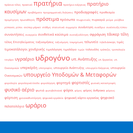
πρατήρια
πρατήριο
πράσινο τέλος
πρακτικό
πρατήριο ενέργειας
καυσίμων
προδιαγραφές
προθεσμία
προβλήματα
προγραμματικές δηλώσεις
πρόστιμα
πρόσωπα
πυρκαγιά
προμέτρηση
πρωταθλητές
πτωχευτικός
ρεύμα
ρούβλια
συνάντηση
ρύπανση
ρύποι
σούπερ μάρκετ
στάθμη
στατιστικά
συμμορία
συνέδριο
συνέντευξη τύπου
τάνκερ
τέλη
σφράγιση
συναντήσεις
συνθετικά καύσιμα
συνεργεία
συνταξιοδότηση
τελωνείο
τέλος Επιτηδεύματος
ταξινομήσεις
τιμές
ταξινόμηση
τεκμηρίωση
τηλεδιάσκεψη
τιμοκατάλογοι χονδρικής
τιμολόγηση
τιμολόγιο
τολουόλη
τιμών
τράπεζες
τροπολογία
υδρογόνο
υγραέριο
υπ. Ανάπτυξης
τσιγάρο
υπ. Εργασίας
υπ.
υπερκέρδη
υπουργείο Ανάπτυξης
υπουργείο
Οικονομικών
υποτροφίες
υπουργείο Ενέργειας
υπουργείο Υποδομών & Μεταφορών
Οικονομικών
φορτιστές
φορτηγά
φορολογία
φορολογικά έσοδα
φορολόγηση
φυσικές καταστροφές
φυσικό αέριο
φόροι
φωτιά
φόρος άνθρακα
φωτοβολταϊκά
φόρος
φόρους
φόρτιση
ψηφιακό
ψηφιακή κάρτα εργασίας
χρονοκαθυστέρηση
ψηφιακά εργαλεία
ωράριο
πελατολόγιο