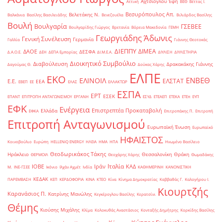
Αχτσιόγλου Έφη
Αττική
ΒΕΘ
Βέττας Ι.
Βεσυρόπουλος Απ.
Βελετάκης Ν.
Βαλκάνια
Βασίλης Βασιλειάδης
Βενεζουέλα
Βιλιάρδος Βασίλης
Βουλή
Βουλγαρία
ΓΣΕΒΕΕ
Βουλγαρίδης Γιώργος
Βρετανία
Βόρεια Μακεδονία
ΓΕΜΗ
Γεωργιάδης Άδωνις
Γενική Συνέλευση
Γερμανία
Γαλλία
Γιάννης Θεοτοκάς
ΔΙΕΠΠΥ
ΔΙΜΕΑ
ΔΑΟΕ
ΔΕΣΦΑ
Δ.Α.Ο.Ε.
ΔΕΗ
ΔΕΠΑ Εμπορίας
ΔΙ.Μ.Ε.Α.
ΔΙΥΛΙΣΗ
ΔΙΥΛΙΣΤΗΡΙΑ
Διοικητικό Συμβούλιο
Διαβούλευση
Δρακακάκης Γιάννης
Δαγούμας Θ.
Δούκας Χάρης
ΕΛΠΕ
ΕΚΟ
ΕΝΒΕΘ
ΕΛΙΝΟΙΛ
ΕΛΣΤΑΤ
Ε.Ε.
ΕΕΑ
ΕΒΕΠ
ΕΕ
ΕΛΑΣ
ΕΛΛΑΚΤΩΡ
ΕΣΠΑ
ΕΡΤ
ΕΣΕΚ
ΕΠΑΝΤ
ΕΠΙΤΡΟΠΗ ΑΝΤΑΓΩΝΙΣΜΟΥ
ΕΡΓΑΝΗ
ΕΣΥΔ
ΕΤΕΑΕΠ
ΕΤΕΚΑ
ΕΤΕπ
ΕΥΠ
ΕΦΚ
Ενέργεια
Επιστρεπτέα Προκαταβολή
Ελλάδα
ΕΦΚΑ
Επιτροπάκης Π.
Επιτροπή
Επιτροπή Ανταγωνισμού
Ευρωπαϊκή Ένωση
Ευρωπαϊκό
ΗΦΑΙΣΤΟΣ
Κοινοβούλιο
Ευρώπη
ΗELLENiQ ENERGY
ΗΛΕΙΑ
ΗΜΑ
ΗΠΑ
Ηνωμένο Βασίλειο
Θεοδωρικάκος Τάκης
Ηράκλειο
Θεσσαλονίκη
Θράκη
ΘΕΡΜΟΙΛ
Θεοχάρης Χάρης
Θωμαδάκης
Ιταλία
ΙΟΒΕ
Ιράν
ΚΑΔ
Μ.
ΙΝΕ-ΓΣΕΕ
Ικόνιο
Ιλχάν Αχμέτ
Ινδία
ΚΑΘΗΜΕΡΙΝΗ
ΚΑΝΟΝΙΣΤΙΚΗ
ΚΕΔΑΚ
ΠΑΡΕΜΒΑΣΗ
ΚΕΠ
ΚΕΡΔΟΦΟΡΙΑ
ΚΙΝΑ
ΚΤΕΟ
Κίνα
Κίνημα Δημοκρατίας
Καββαθάς Γ.
Καλογήρου Ι.
Κιουρτζής
Καρανάσιος Π.
Κατρίνης Μανώλης
Κεγκέρογλου Βασίλης
Κερατσίνι
Θέμης
Κιούσης Μιχάλης
Κλίμα
Κολοκυθάς Αναστάσιος
Κονταξής Δημήτρης
Κορκίδης Βασίλης