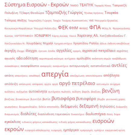
Σύστημα Εισροών - Εκροών
ΤΕΑΠΥΚ
Ταπρατζή
ΤΑΜΕΙΟ
Ταγαράς Νίκος
Τζαμπαζλής Γιώργος
Τουρκία
Πολυξένη
Τζάκρη Θεοδώρα
Τζιόλας Χρήστος
Τσίπρας Αλέξης
Τσαμπαζλής Γιώργος
Τσεχία
Τσιάρας Κωνσταντίνος
ΥΜΕ
Υπουργείο Εργασίας
ΦΠΑ
ΦΕΚ
ΦΗΜ
Κοινωνικών Ασφαλίσεων
Υπουργό Ανάπτυξης
ΦΗΜΑΣ
Φίλης Ν.
Φραγκογιάννης
Χαρίτσης Αλ.
ΧΟΝΔΡΙΚΗ
Χατζηθεοδοσίου Γ.
Κώστας
ΧΑΡΤΟΓΡΑΦΗΣΗ
Χάρης Δούκας
Χανιά
Χουρδάκης Μιχαήλ
Χρηστίδου Ραλλία
Χατζηνικολάου Ν.
Χρηματιστήριο
άδεια
έκθεση αποβλήτων
αγγελίες
αγροτικό πετρέλαιο
έκρηξη
έλεγχοι
αγρότες
έλεγχο
έρευνα
έσοδα
αγορές
αδειοδότηση
αγωγός
αμόλυβδη
αεροπορικά καύσιμα
αιτήματα
ανάκτηση ατμών
αναβάθμιση
αντλίες
ανασφάλιστα
ανταγωνισμός
ανταποδοτικά
ανακαλύψεις
αναφορές
αναψυκτήρια
απεργία
απόβλητα
απάτη
απαιτήσεις
απαλλαγή
αποζημίωση
αποτελέσματα
αργό πετρέλαιο
απόδειξη
απόσυρση
απόφαση
αργία
αργό
αστυνομία
ατύχημα
βενζίνη
αυτοκίνητα
αυξήσεις
αυξημένα
αυτόματοι πωλητές
αύξηση
βαρέλι
βενζίνες
βυτιοφόρα
βυτιοφόρο
βυτίο
βενζίνης
βιοκαύσιμα
βιοντίζελ
βόμβα
γειτονικές χώρες
δεξαμενή
δεξαμενές
δηλώσεις
γεωτρήσεις
δειγματοληψίες
δελτίο αποστολής
διάρρηξη
διαλύτες
διυλιστήρια
διασύνδεση ταμειακών
διαγωνισμός
δικαστήριο
δόση
δώρα
εισροών
εγκύκλιος
ειδικούς φόρους κατανάλωσης
ειδικός φόρος κατανάλωσης
εκροών
εμπάργκο
εισφορά αλληλεγγύης
εισφορές
εμπρησμός
εμπόριο
ενεργειακή κρίση