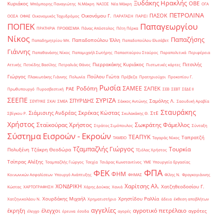
Ξυδάκης Ηρακλής
ΟΒΕ
Κυριάκος
Μπόμπορης Παναγιώτης
Ν.Μάκρη
ΝΑΞΟΣ
Νέα Μάκρη
ΟΓΑ
ΠΕΤΡΟΛΙΝΑ
ΠΑΣΟΚ
Οικονόμου Γ.
ΟΟΣΑ
ΟΦΑΕ
Οικονομικός Ταχυδρόμος
ΠΑΡΑΤΑΣΗ
ΠΑΡΙΣΙ
ΠΟΠΕΚ
Παπαγεωργίου
ΠΡΑΤΗΡΙΑ
ΠΡΟΘΕΣΜΙΑ
Πάνας Απόστολος
Πέτη Πέρκα
Νίκος
Παπαζήσης
Παπαδοπούλου Έλλη
Παπαδημητρίου Μπ.
Παπαδοπούλου Ελισάβετ
Γιάννης
Παπαθανάσης Νίκος
Παπαμιχαήλ Σωτήρης
Παπασταύρου Σταύρος
Παραπολιτικά
Περιφέρεια
Πιερρακάκης Κυριάκος
Πιτσιλής
Αττικής
Πετκίδης Βασίλης
Πετραλιάς Θάνος
Πιστωτικές κάρτες
Γιώργος
Πούλου Γιώτα
Πλακιωτάκης Γιάννης
Πολωνία
Πρέβεζα
Πρατηριούχοι
Προκοπίου Γ.
Ρωσία
Ροδόπη
ΣΑΜΕΕ
ΣΑΠΕΚ
ΡΑΕ
Πρωθυπουργό
Πυροσβεστική
ΣΕΒ
ΣΕΒΤ
ΣΕΔΕ ΙΙ
ΣΕΕΠΕ
ΣΥΡΙΖΑ
ΣΠΥΡΙΔΗΣ
Σαμόλης Λ.
ΣΕΥΠΥΚΕ
ΣΚΑΙ
ΣΜΕΑ
Σάκκος Αντώνης
Σαουδική Αραβία
Σταυράκης
Σιάμισιης Ανδρέας
Σκρέκας Κώστας
ΣτΕ
Σβίγκου Ρ.
Σκυλακάκης Θ.
Χρήστος
Σταϊκούρας Χρήστος
Σωκράτης Φάμελλος
Στράτος Σιμόπουλος
Σύνταξη
Σύστημα Εισροών - Εκροών
ΤΕΑΠΥΚ
Ταπρατζή
ΤΑΜΕΙΟ
Ταγαράς Νίκος
Τζαμπαζλής Γιώργος
Τουρκία
Πολυξένη
Τζάκρη Θεοδώρα
Τζιόλας Χρήστος
Τσίπρας Αλέξης
Τσαμπαζλής Γιώργος
Τσεχία
Τσιάρας Κωνσταντίνος
ΥΜΕ
Υπουργείο Εργασίας
ΦΠΑ
ΦΕΚ
ΦΗΜ
Κοινωνικών Ασφαλίσεων
Υπουργό Ανάπτυξης
ΦΗΜΑΣ
Φίλης Ν.
Φραγκογιάννης
Χαρίτσης Αλ.
ΧΟΝΔΡΙΚΗ
Χατζηθεοδοσίου Γ.
Κώστας
ΧΑΡΤΟΓΡΑΦΗΣΗ
Χάρης Δούκας
Χανιά
Χουρδάκης Μιχαήλ
Χρηστίδου Ραλλία
Χατζηνικολάου Ν.
Χρηματιστήριο
άδεια
έκθεση αποβλήτων
αγγελίες
αγροτικό πετρέλαιο
έκρηξη
έλεγχοι
αγρότες
έλεγχο
έρευνα
έσοδα
αγορές