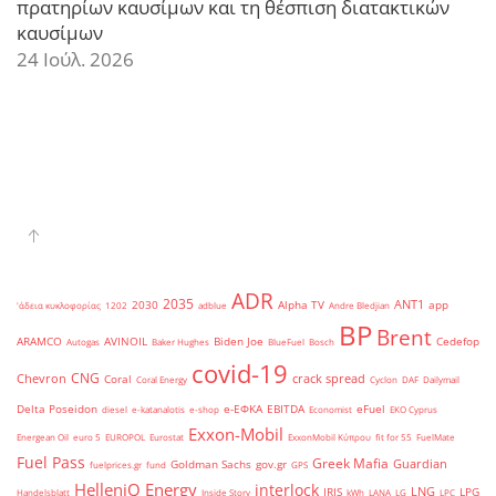
πρατηρίων καυσίμων και τη θέσπιση διατακτικών
καυσίμων
24 Ιούλ. 2026
ADR
2035
ANT1
2030
Alpha TV
app
'άδεια κυκλοφορίας
1202
adblue
Andre Bledjian
BP
Brent
ARAMCO
AVINOIL
Biden Joe
Cedefop
Autogas
Baker Hughes
BlueFuel
Bosch
covid-19
CNG
Chevron
crack spread
Coral
Coral Energy
Cyclon
DAF
Dailymail
Delta Poseidon
e-ΕΦΚΑ
EBITDA
eFuel
diesel
e-katanalotis
e-shop
Economist
EKO Cyprus
Exxon-Mobil
Energean Oil
euro 5
EUROPOL
Eurostat
ExxonMobil Κύπρου
fit for 55
FuelMate
Fuel Pass
Greek Mafia
Guardian
Goldman Sachs
gov.gr
fuelprices.gr
fund
GPS
HelleniQ Energy
interlock
LNG
IRIS
LPG
Handelsblatt
Inside Story
kWh
LANA
LG
LPC