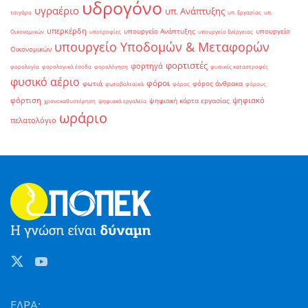
υδρογόνο
υγραέριο
υπ. Ανάπτυξης
τσιγάρο
υπ. Εργασίας
υπ.
υπερκέρδη
υπουργείο Ανάπτυξης
υπουργείο
Οικονομικών
υποτροφίες
υπουργείο Ενέργειας
υπουργείο Υποδομών & Μεταφορών
Οικονομικών
φορτιστές
φορτηγά
φορολογία
φορολογικά έσοδα
φορολόγηση
φυσικές καταστροφές
φυσικό αέριο
φόροι
φωτιά
φόρος άνθρακα
φωτοβολταϊκά
φόρος
φόρους
φόρτιση
ψηφιακό
ψηφιακή κάρτα εργασίας
χρονοκαθυστέρηση
ψηφιακά εργαλεία
ωράριο
πελατολόγιο
ΕΔΡΑ: