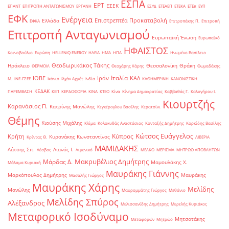
ΕΣΠΑ
ΕΡΤ
ΕΣΕΚ
ΕΠΑΝΤ
ΕΠΙΤΡΟΠΗ ΑΝΤΑΓΩΝΙΣΜΟΥ
ΕΡΓΑΝΗ
ΕΣΥΔ
ΕΤΕΑΕΠ
ΕΤΕΚΑ
ΕΤΕπ
ΕΥΠ
ΕΦΚ
Ενέργεια
Επιστρεπτέα Προκαταβολή
Ελλάδα
ΕΦΚΑ
Επιτροπάκης Π.
Επιτροπή
Επιτροπή Ανταγωνισμού
Ευρωπαϊκή Ένωση
Ευρωπαϊκό
ΗΦΑΙΣΤΟΣ
Κοινοβούλιο
Ευρώπη
ΗELLENiQ ENERGY
ΗΛΕΙΑ
ΗΜΑ
ΗΠΑ
Ηνωμένο Βασίλειο
Θεοδωρικάκος Τάκης
Ηράκλειο
Θεσσαλονίκη
Θράκη
ΘΕΡΜΟΙΛ
Θεοχάρης Χάρης
Θωμαδάκης
Ιταλία
ΙΟΒΕ
Ιράν
ΚΑΔ
Μ.
ΙΝΕ-ΓΣΕΕ
Ικόνιο
Ιλχάν Αχμέτ
Ινδία
ΚΑΘΗΜΕΡΙΝΗ
ΚΑΝΟΝΙΣΤΙΚΗ
ΚΕΔΑΚ
ΠΑΡΕΜΒΑΣΗ
ΚΕΠ
ΚΕΡΔΟΦΟΡΙΑ
ΚΙΝΑ
ΚΤΕΟ
Κίνα
Κίνημα Δημοκρατίας
Καββαθάς Γ.
Καλογήρου Ι.
Κιουρτζής
Καρανάσιος Π.
Κατρίνης Μανώλης
Κεγκέρογλου Βασίλης
Κερατσίνι
Θέμης
Κιούσης Μιχάλης
Κλίμα
Κολοκυθάς Αναστάσιος
Κονταξής Δημήτρης
Κορκίδης Βασίλης
Κώτσος Ευάγγελος
Κύπρος
Κρήτη
Κυρανάκης Κωνσταντίνος
Κρίντας Θ.
ΛΙΒΕΡΙΑ
ΜΑΜΙΔΑΚΗΣ
Λάτσης Σπ.
Λιανός Ι.
Λέσβος
Λιμενικό
ΜΕΛΚΟ
ΜΕΡΙΣΜΑ
ΜΗΤΡΩΟ ΑΠΟΒΛΗΤΩΝ
Μακρυβέλιος Δημήτρης
Μάρδας Δ.
Μαμουλάκης Χ.
Μάλαμα Κυριακή
Μαυράκης Γιάννης
Μαρκόπουλος Δημήτρης
Μαυράκης
Μασαλής Γιώργος
Μαυράκης Χάρης
Μελίδης
Μανώλης
Μαυρομμάτης Γιώργος
Μεθάνιο
Μελίδης Σπύρος
Αλέξανδρος
Μελισσανίδης Δημήτρης
Μερελής Κυριάκος
Μεταφορικό Ισοδύναμο
Μητσοτάκης
Μεταφορών
Μητρώο