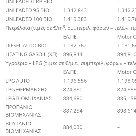
UNLEADED LRP BIO
–
–
UNLEADED 95 BIO
1.342,843
1.342,2
UNLEADED 100 BIO
1.419,383
1.419,7
3
Πετρέλαια (τιμές σε €/m
, συμπεριλ. φόρων – τελών, 
ΕΛ.ΠΕ.
Motor O
DIΕSEL AUTO BIO
1.132,762
1.131,6
HEATING GASOIL (ΧΠ)
896,844
894,81
Υγραέρια – LPG (τιμές σε €/μ.τ., συμπεριλ. φόρων – τε
ΕΛ.ΠΕ.
Motor O
LPG AUTO
1.196,556
1.198,0
LPG ΘΕΡΜΑΝΣΗΣ
824,380
824,85
LPG ΒΙΟΜΗΧΑΝΙΑΣ
884,680
885,15
ΠΡΟΠΑΝΙΟ
887,254
898,61
ΒΙΟΜΗΧΑΝΙΑΣ
ΒΟΥΤΑΝΙΟ
884,030
–
ΒΙΟΜΗΧΑΝΙΑΣ