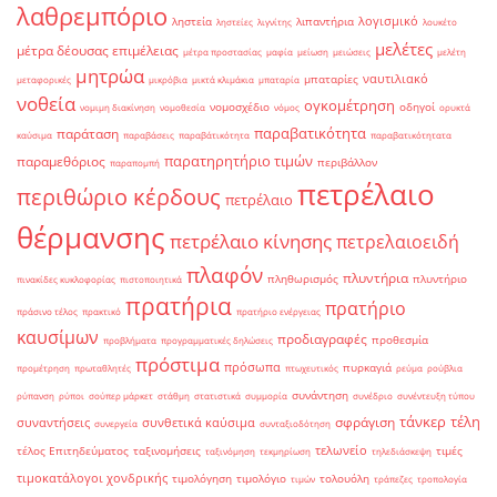
λαθρεμπόριο
λογισμικό
ληστεία
λιπαντήρια
ληστείες
λιγνίτης
λουκέτο
μελέτες
μέτρα δέουσας επιμέλειας
μέτρα προστασίας
μαφία
μείωση
μειώσεις
μελέτη
μητρώα
ναυτιλιακό
μπαταρίες
μεταφορικές
μικρόβια
μικτά κλιμάκια
μπαταρία
νοθεία
ογκομέτρηση
νομοσχέδιο
οδηγοί
νομιμη διακίνηση
νομοθεσία
νόμος
ορυκτά
παραβατικότητα
παράταση
καύσιμα
παραβάσεις
παραβάτικότητα
παραβατικότητατα
παρατηρητήριο τιμών
παραμεθόριος
περιβάλλον
παραπομπή
πετρέλαιο
περιθώριο κέρδους
πετρέλαιο
θέρμανσης
πετρέλαιο κίνησης
πετρελαιοειδή
πλαφόν
πλυντήρια
πληθωρισμός
πλυντήριο
πινακίδες κυκλοφορίας
πιστοποιητικά
πρατήρια
πρατήριο
πράσινο τέλος
πρακτικό
πρατήριο ενέργειας
καυσίμων
προδιαγραφές
προθεσμία
προβλήματα
προγραμματικές δηλώσεις
πρόστιμα
πρόσωπα
πυρκαγιά
προμέτρηση
πρωταθλητές
πτωχευτικός
ρεύμα
ρούβλια
συνάντηση
ρύπανση
ρύποι
σούπερ μάρκετ
στάθμη
στατιστικά
συμμορία
συνέδριο
συνέντευξη τύπου
τάνκερ
τέλη
σφράγιση
συναντήσεις
συνθετικά καύσιμα
συνεργεία
συνταξιοδότηση
τελωνείο
τέλος Επιτηδεύματος
ταξινομήσεις
τιμές
ταξινόμηση
τεκμηρίωση
τηλεδιάσκεψη
τιμοκατάλογοι χονδρικής
τιμολόγηση
τιμολόγιο
τολουόλη
τιμών
τράπεζες
τροπολογία