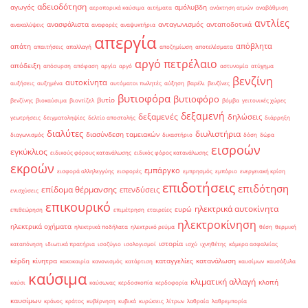
αδειοδότηση
αγωγός
αμόλυβδη
αεροπορικά καύσιμα
αιτήματα
ανάκτηση ατμών
αναβάθμιση
αντλίες
ανασφάλιστα
ανταγωνισμός
ανταποδοτικά
ανακαλύψεις
αναφορές
αναψυκτήρια
απεργία
απόβλητα
απάτη
απαιτήσεις
απαλλαγή
αποζημίωση
αποτελέσματα
αργό πετρέλαιο
απόδειξη
απόσυρση
απόφαση
αργία
αργό
αστυνομία
ατύχημα
βενζίνη
αυτοκίνητα
αυξήσεις
αυξημένα
αυτόματοι πωλητές
αύξηση
βαρέλι
βενζίνες
βυτιοφόρα
βυτιοφόρο
βυτίο
βενζίνης
βιοκαύσιμα
βιοντίζελ
βόμβα
γειτονικές χώρες
δεξαμενή
δεξαμενές
δηλώσεις
γεωτρήσεις
δειγματοληψίες
δελτίο αποστολής
διάρρηξη
διαλύτες
διυλιστήρια
διασύνδεση ταμειακών
διαγωνισμός
δικαστήριο
δόση
δώρα
εισροών
εγκύκλιος
ειδικούς φόρους κατανάλωσης
ειδικός φόρος κατανάλωσης
εκροών
εμπάργκο
εισφορά αλληλεγγύης
εισφορές
εμπρησμός
εμπόριο
ενεργειακή κρίση
επιδοτήσεις
επιδότηση
επίδομα θέρμανσης
επενδύσεις
ενισχύσεις
επικουρικό
ηλεκτρικά αυτοκίνητα
ευρώ
επιθεώρηση
επιμέτρηση
εταιρείες
ηλεκτροκίνηση
ηλεκτρικά οχήματα
ηλεκτρικά ποδήλατα
ηλεκτρικό ρεύμα
θέση
θερμική
ιστορία
καταπόνηση
ιδιωτικά πρατήρια
ισοζύγιο
ισολογισμοί
ισχύ
ιχνηθέτης
κάμερα ασφαλείας
κέρδη
κίνητρα
καταγγελίες
κατανάλωση
κακοκαιρία
κανονισμός
κατάρτιση
καυσίμων
καυσόξυλα
καύσιμα
κλιματική αλλαγή
κλοπή
καύσι
καύσωνας
κερδοσκοπία
κερδοφορία
καυσίμων
κράνος
κράτος
κυβέρνηση
κυβικά
κυρώσεις
λίτρων
λαθραία
λαθρεμπορία