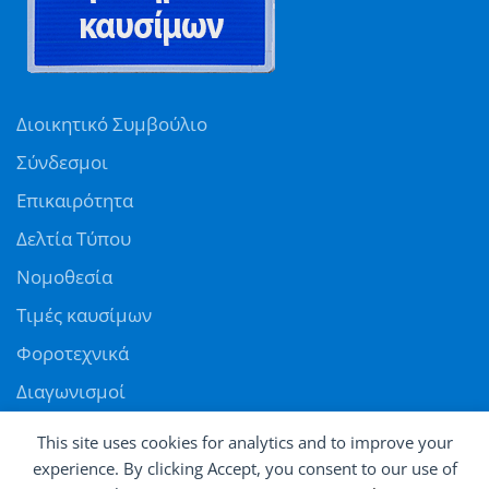
Διοικητικό Συμβούλιο
Σύνδεσμοι
Επικαιρότητα
Δελτία Τύπου
Νομοθεσία
Τιμές καυσίμων
Φοροτεχνικά
Διαγωνισμοί
Αγγελίες
This site uses cookies for analytics and to improve your
Θέσεις εργασίας
experience. By clicking Accept, you consent to our use of