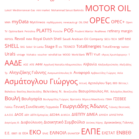
MOTOR OIL
Lukoil
Mediterranean Gas
mini market
Mohammad Sanusi Barkindo
OPEC
myData
OPEC+
Mytilineos
MWh
myΘέρμανση
newsauto.gr
OIL ONE
Open
POS
PLATTS
refinery margin
TV
Optima Bank
Petrolina
Porsche
Prudent Warrior
RealNews
Revoil
Royal Dutch Shell
self-test
Saudi Arabian Oil Company
REPSOL
RMM
SECU-TECH
SHELL
TotalEnergies
Stage II
TEXACO
TotalEnergy
SKG
Sokol
Sri Lanka
sts
twitter
Urals
WTI
Yiufi
vintage
Viohalco
voucher
windfall tax
WOOD
World Bank
«Άγιος Χριστόφορος»
΄1
ΑΑΔΕ
Αλβανία
ΑΦΜ
ΑΟΖ
ΑΠΕ
Αγγελική Ναταλία Αδαμοπούλου
Αλεξανδρούπολη
Αλεξιάδης
Αληγιζάκης Γιάννης
Αναφορά
Τρ.
Αναγνωστόπουλος Θ.
Αρβανιτίδης Γιώργος
Ασία
Ασμάτογλου Γιώργος
Αχτσιόγλου Έφη
Αττική
ΒΕΘ
Βέττας Ι.
Βεσυρόπουλος Απ.
Βελετάκης Ν.
Βαλκάνια
Βασίλης Βασιλειάδης
Βενεζουέλα
Βιλιάρδος Βασίλης
Βουλή
Βουλγαρία
ΓΣΕΒΕΕ
Βουλγαρίδης Γιώργος
Βρετανία
Βόρεια Μακεδονία
ΓΕΜΗ
Γεωργιάδης Άδωνις
Γενική Συνέλευση
Γερμανία
Γαλλία
Γιάννης Θεοτοκάς
ΔΙΕΠΠΥ
ΔΙΜΕΑ
ΔΑΟΕ
ΔΕΣΦΑ
Δ.Α.Ο.Ε.
ΔΕΗ
ΔΕΠΑ Εμπορίας
ΔΙ.Μ.Ε.Α.
ΔΙΥΛΙΣΗ
ΔΙΥΛΙΣΤΗΡΙΑ
Διοικητικό Συμβούλιο
Διαβούλευση
Δρακακάκης Γιάννης
Δαγούμας Θ.
Δούκας Χάρης
ΕΛΠΕ
ΕΚΟ
ΕΝΒΕΘ
ΕΛΙΝΟΙΛ
ΕΛΣΤΑΤ
Ε.Ε.
ΕΕΑ
ΕΒΕΠ
ΕΕ
ΕΛΑΣ
ΕΛΛΑΚΤΩΡ