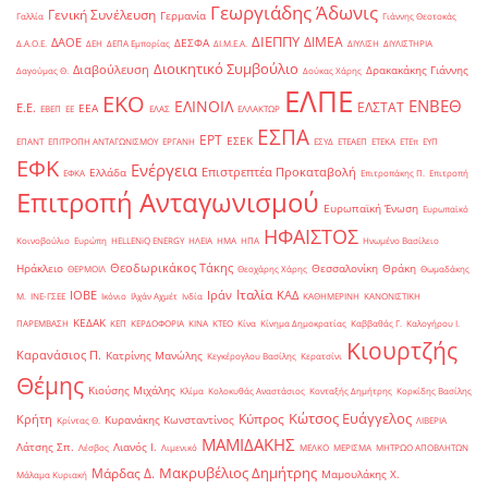
Γεωργιάδης Άδωνις
Γενική Συνέλευση
Γερμανία
Γαλλία
Γιάννης Θεοτοκάς
ΔΙΕΠΠΥ
ΔΙΜΕΑ
ΔΑΟΕ
ΔΕΣΦΑ
Δ.Α.Ο.Ε.
ΔΕΗ
ΔΕΠΑ Εμπορίας
ΔΙ.Μ.Ε.Α.
ΔΙΥΛΙΣΗ
ΔΙΥΛΙΣΤΗΡΙΑ
Διοικητικό Συμβούλιο
Διαβούλευση
Δρακακάκης Γιάννης
Δαγούμας Θ.
Δούκας Χάρης
ΕΛΠΕ
ΕΚΟ
ΕΝΒΕΘ
ΕΛΙΝΟΙΛ
ΕΛΣΤΑΤ
Ε.Ε.
ΕΕΑ
ΕΒΕΠ
ΕΕ
ΕΛΑΣ
ΕΛΛΑΚΤΩΡ
ΕΣΠΑ
ΕΡΤ
ΕΣΕΚ
ΕΠΑΝΤ
ΕΠΙΤΡΟΠΗ ΑΝΤΑΓΩΝΙΣΜΟΥ
ΕΡΓΑΝΗ
ΕΣΥΔ
ΕΤΕΑΕΠ
ΕΤΕΚΑ
ΕΤΕπ
ΕΥΠ
ΕΦΚ
Ενέργεια
Επιστρεπτέα Προκαταβολή
Ελλάδα
ΕΦΚΑ
Επιτροπάκης Π.
Επιτροπή
Επιτροπή Ανταγωνισμού
Ευρωπαϊκή Ένωση
Ευρωπαϊκό
ΗΦΑΙΣΤΟΣ
Κοινοβούλιο
Ευρώπη
ΗELLENiQ ENERGY
ΗΛΕΙΑ
ΗΜΑ
ΗΠΑ
Ηνωμένο Βασίλειο
Θεοδωρικάκος Τάκης
Ηράκλειο
Θεσσαλονίκη
Θράκη
ΘΕΡΜΟΙΛ
Θεοχάρης Χάρης
Θωμαδάκης
Ιταλία
ΙΟΒΕ
Ιράν
ΚΑΔ
Μ.
ΙΝΕ-ΓΣΕΕ
Ικόνιο
Ιλχάν Αχμέτ
Ινδία
ΚΑΘΗΜΕΡΙΝΗ
ΚΑΝΟΝΙΣΤΙΚΗ
ΚΕΔΑΚ
ΠΑΡΕΜΒΑΣΗ
ΚΕΠ
ΚΕΡΔΟΦΟΡΙΑ
ΚΙΝΑ
ΚΤΕΟ
Κίνα
Κίνημα Δημοκρατίας
Καββαθάς Γ.
Καλογήρου Ι.
Κιουρτζής
Καρανάσιος Π.
Κατρίνης Μανώλης
Κεγκέρογλου Βασίλης
Κερατσίνι
Θέμης
Κιούσης Μιχάλης
Κλίμα
Κολοκυθάς Αναστάσιος
Κονταξής Δημήτρης
Κορκίδης Βασίλης
Κώτσος Ευάγγελος
Κύπρος
Κρήτη
Κυρανάκης Κωνσταντίνος
Κρίντας Θ.
ΛΙΒΕΡΙΑ
ΜΑΜΙΔΑΚΗΣ
Λάτσης Σπ.
Λιανός Ι.
Λέσβος
Λιμενικό
ΜΕΛΚΟ
ΜΕΡΙΣΜΑ
ΜΗΤΡΩΟ ΑΠΟΒΛΗΤΩΝ
Μακρυβέλιος Δημήτρης
Μάρδας Δ.
Μαμουλάκης Χ.
Μάλαμα Κυριακή