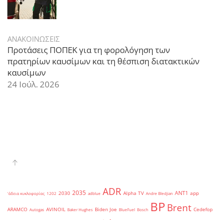
ΑΝΑΚΟΙΝΩΣΕΙΣ
Προτάσεις ΠΟΠΕΚ για τη φορολόγηση των
πρατηρίων καυσίμων και τη θέσπιση διατακτικών
καυσίμων
24 Ιούλ. 2026
ADR
2035
ANT1
2030
Alpha TV
app
'άδεια κυκλοφορίας
1202
adblue
Andre Bledjian
BP
Brent
ARAMCO
AVINOIL
Biden Joe
Cedefop
Autogas
Baker Hughes
BlueFuel
Bosch