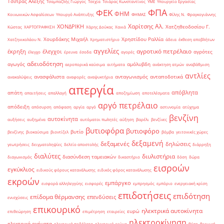
Τσίπρας Αλέξης
Τσαμπαζλής Γιώργος
Τσεχία
Τσιάρας Κωνσταντίνος
ΥΜΕ
Υπουργείο Εργασίας
ΦΠΑ
ΦΕΚ
ΦΗΜ
Κοινωνικών Ασφαλίσεων
Υπουργό Ανάπτυξης
ΦΗΜΑΣ
Φίλης Ν.
Φραγκογιάννης
Χαρίτσης Αλ.
ΧΟΝΔΡΙΚΗ
Χατζηθεοδοσίου Γ.
Κώστας
ΧΑΡΤΟΓΡΑΦΗΣΗ
Χάρης Δούκας
Χανιά
Χουρδάκης Μιχαήλ
Χρηστίδου Ραλλία
Χατζηνικολάου Ν.
Χρηματιστήριο
άδεια
έκθεση αποβλήτων
αγγελίες
αγροτικό πετρέλαιο
έκρηξη
έλεγχοι
αγρότες
έλεγχο
έρευνα
έσοδα
αγορές
αδειοδότηση
αγωγός
αμόλυβδη
αεροπορικά καύσιμα
αιτήματα
ανάκτηση ατμών
αναβάθμιση
αντλίες
ανασφάλιστα
ανταγωνισμός
ανταποδοτικά
ανακαλύψεις
αναφορές
αναψυκτήρια
απεργία
απόβλητα
απάτη
απαιτήσεις
απαλλαγή
αποζημίωση
αποτελέσματα
αργό πετρέλαιο
απόδειξη
απόσυρση
απόφαση
αργία
αργό
αστυνομία
ατύχημα
βενζίνη
αυτοκίνητα
αυξήσεις
αυξημένα
αυτόματοι πωλητές
αύξηση
βαρέλι
βενζίνες
βυτιοφόρα
βυτιοφόρο
βυτίο
βενζίνης
βιοκαύσιμα
βιοντίζελ
βόμβα
γειτονικές χώρες
δεξαμενή
δεξαμενές
δηλώσεις
γεωτρήσεις
δειγματοληψίες
δελτίο αποστολής
διάρρηξη
διαλύτες
διυλιστήρια
διασύνδεση ταμειακών
διαγωνισμός
δικαστήριο
δόση
δώρα
εισροών
εγκύκλιος
ειδικούς φόρους κατανάλωσης
ειδικός φόρος κατανάλωσης
εκροών
εμπάργκο
εισφορά αλληλεγγύης
εισφορές
εμπρησμός
εμπόριο
ενεργειακή κρίση
επιδοτήσεις
επιδότηση
επίδομα θέρμανσης
επενδύσεις
ενισχύσεις
επικουρικό
ηλεκτρικά αυτοκίνητα
ευρώ
επιθεώρηση
επιμέτρηση
εταιρείες
ηλεκτροκίνηση
ηλεκτρικά οχήματα
ηλεκτρικά ποδήλατα
ηλεκτρικό ρεύμα
θέση
θερμική