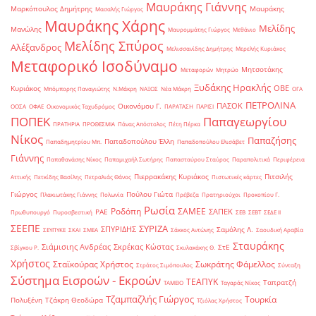
Μαυράκης Γιάννης
Μαρκόπουλος Δημήτρης
Μαυράκης
Μασαλής Γιώργος
Μαυράκης Χάρης
Μελίδης
Μανώλης
Μαυρομμάτης Γιώργος
Μεθάνιο
Μελίδης Σπύρος
Αλέξανδρος
Μελισσανίδης Δημήτρης
Μερελής Κυριάκος
Μεταφορικό Ισοδύναμο
Μητσοτάκης
Μεταφορών
Μητρώο
Ξυδάκης Ηρακλής
ΟΒΕ
Κυριάκος
Μπόμπορης Παναγιώτης
Ν.Μάκρη
ΝΑΞΟΣ
Νέα Μάκρη
ΟΓΑ
ΠΕΤΡΟΛΙΝΑ
ΠΑΣΟΚ
Οικονόμου Γ.
ΟΟΣΑ
ΟΦΑΕ
Οικονομικός Ταχυδρόμος
ΠΑΡΑΤΑΣΗ
ΠΑΡΙΣΙ
ΠΟΠΕΚ
Παπαγεωργίου
ΠΡΑΤΗΡΙΑ
ΠΡΟΘΕΣΜΙΑ
Πάνας Απόστολος
Πέτη Πέρκα
Νίκος
Παπαζήσης
Παπαδοπούλου Έλλη
Παπαδημητρίου Μπ.
Παπαδοπούλου Ελισάβετ
Γιάννης
Παπαθανάσης Νίκος
Παπαμιχαήλ Σωτήρης
Παπασταύρου Σταύρος
Παραπολιτικά
Περιφέρεια
Πιερρακάκης Κυριάκος
Πιτσιλής
Αττικής
Πετκίδης Βασίλης
Πετραλιάς Θάνος
Πιστωτικές κάρτες
Γιώργος
Πούλου Γιώτα
Πλακιωτάκης Γιάννης
Πολωνία
Πρέβεζα
Πρατηριούχοι
Προκοπίου Γ.
Ρωσία
Ροδόπη
ΣΑΜΕΕ
ΣΑΠΕΚ
ΡΑΕ
Πρωθυπουργό
Πυροσβεστική
ΣΕΒ
ΣΕΒΤ
ΣΕΔΕ ΙΙ
ΣΕΕΠΕ
ΣΥΡΙΖΑ
ΣΠΥΡΙΔΗΣ
Σαμόλης Λ.
ΣΕΥΠΥΚΕ
ΣΚΑΙ
ΣΜΕΑ
Σάκκος Αντώνης
Σαουδική Αραβία
Σταυράκης
Σιάμισιης Ανδρέας
Σκρέκας Κώστας
ΣτΕ
Σβίγκου Ρ.
Σκυλακάκης Θ.
Χρήστος
Σταϊκούρας Χρήστος
Σωκράτης Φάμελλος
Στράτος Σιμόπουλος
Σύνταξη
Σύστημα Εισροών - Εκροών
ΤΕΑΠΥΚ
Ταπρατζή
ΤΑΜΕΙΟ
Ταγαράς Νίκος
Τζαμπαζλής Γιώργος
Τουρκία
Πολυξένη
Τζάκρη Θεοδώρα
Τζιόλας Χρήστος