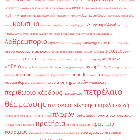
ιστορία
καταπόνηση
ιδιωτικά πρατήρια
ισοζύγιο
ισολογισμοί
ισχύ
ιχνηθέτης
κάμερα ασφαλείας
κέρδη
κίνητρα
καταγγελίες
κατανάλωση
κακοκαιρία
κανονισμός
κατάρτιση
καυσίμων
καυσόξυλα
καύσιμα
κλιματική αλλαγή
κλοπή
καύσι
καύσωνας
κερδοσκοπία
κερδοφορία
καυσίμων
κράνος
κράτος
κυβέρνηση
κυβικά
κυρώσεις
λίτρων
λαθραία
λαθρεμπορία
λαθρεμπόριο
λογισμικό
ληστεία
λιπαντήρια
ληστείες
λιγνίτης
λουκέτο
μελέτες
μέτρα δέουσας επιμέλειας
μέτρα προστασίας
μαφία
μείωση
μειώσεις
μελέτη
μητρώα
ναυτιλιακό
μπαταρίες
μεταφορικές
μικρόβια
μικτά κλιμάκια
μπαταρία
νοθεία
ογκομέτρηση
νομοσχέδιο
οδηγοί
νομιμη διακίνηση
νομοθεσία
νόμος
ορυκτά
παραβατικότητα
παράταση
καύσιμα
παραβάσεις
παραβάτικότητα
παραβατικότητατα
παρατηρητήριο τιμών
παραμεθόριος
περιβάλλον
παραπομπή
πετρέλαιο
περιθώριο κέρδους
πετρέλαιο
θέρμανσης
πετρέλαιο κίνησης
πετρελαιοειδή
πλαφόν
πλυντήρια
πληθωρισμός
πλυντήριο
πινακίδες κυκλοφορίας
πιστοποιητικά
πρατήρια
πρατήριο
πράσινο τέλος
πρακτικό
πρατήριο ενέργειας
καυσίμων
προδιαγραφές
προθεσμία
προβλήματα
προγραμματικές δηλώσεις
πρόστιμα