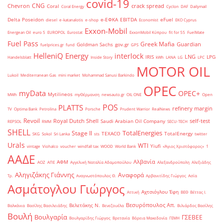
covid-19
CNG
Chevron
crack spread
Coral
Coral Energy
Cyclon
DAF
Dailymail
Delta Poseidon
e-ΕΦΚΑ
EBITDA
eFuel
diesel
e-katanalotis
e-shop
Economist
EKO Cyprus
Exxon-Mobil
Energean Oil
euro 5
EUROPOL
Eurostat
ExxonMobil Κύπρου
fit for 55
FuelMate
Fuel Pass
Greek Mafia
Guardian
Goldman Sachs
gov.gr
fuelprices.gr
fund
GPS
HelleniQ Energy
interlock
LNG
IRIS
LPG
Handelsblatt
Inside Story
kWh
LANA
LG
LPC
MOTOR OIL
Lukoil
Mediterranean Gas
mini market
Mohammad Sanusi Barkindo
OPEC
myData
OPEC+
Mytilineos
MWh
myΘέρμανση
newsauto.gr
OIL ONE
Open
POS
PLATTS
refinery margin
TV
Optima Bank
Petrolina
Porsche
Prudent Warrior
RealNews
Revoil
Royal Dutch Shell
self-test
Saudi Arabian Oil Company
REPSOL
RMM
SECU-TECH
SHELL
TotalEnergies
Stage II
TEXACO
TotalEnergy
SKG
Sokol
Sri Lanka
sts
twitter
Urals
WTI
Yiufi
vintage
Viohalco
voucher
windfall tax
WOOD
World Bank
«Άγιος Χριστόφορος»
΄1
ΑΑΔΕ
Αλβανία
ΑΦΜ
ΑΟΖ
ΑΠΕ
Αγγελική Ναταλία Αδαμοπούλου
Αλεξανδρούπολη
Αλεξιάδης
Αληγιζάκης Γιάννης
Αναφορά
Τρ.
Αναγνωστόπουλος Θ.
Αρβανιτίδης Γιώργος
Ασία
Ασμάτογλου Γιώργος
Αχτσιόγλου Έφη
Αττική
ΒΕΘ
Βέττας Ι.
Βεσυρόπουλος Απ.
Βελετάκης Ν.
Βαλκάνια
Βασίλης Βασιλειάδης
Βενεζουέλα
Βιλιάρδος Βασίλης
Βουλή
Βουλγαρία
ΓΣΕΒΕΕ
Βουλγαρίδης Γιώργος
Βρετανία
Βόρεια Μακεδονία
ΓΕΜΗ