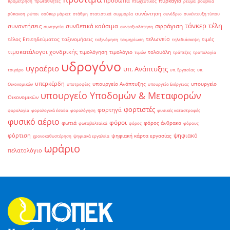
πρόσωπα
πυρκαγιά
προμέτρηση
πρωταθλητές
πτωχευτικός
ρεύμα
ρούβλια
συνάντηση
ρύπανση
ρύποι
σούπερ μάρκετ
στάθμη
στατιστικά
συμμορία
συνέδριο
συνέντευξη τύπου
τάνκερ
τέλη
σφράγιση
συναντήσεις
συνθετικά καύσιμα
συνεργεία
συνταξιοδότηση
τελωνείο
τέλος Επιτηδεύματος
ταξινομήσεις
τιμές
ταξινόμηση
τεκμηρίωση
τηλεδιάσκεψη
τιμοκατάλογοι χονδρικής
τιμολόγηση
τιμολόγιο
τολουόλη
τιμών
τράπεζες
τροπολογία
υδρογόνο
υγραέριο
υπ. Ανάπτυξης
τσιγάρο
υπ. Εργασίας
υπ.
υπερκέρδη
υπουργείο Ανάπτυξης
υπουργείο
Οικονομικών
υποτροφίες
υπουργείο Ενέργειας
υπουργείο Υποδομών & Μεταφορών
Οικονομικών
φορτιστές
φορτηγά
φορολογία
φορολογικά έσοδα
φορολόγηση
φυσικές καταστροφές
φυσικό αέριο
φόροι
φωτιά
φόρος άνθρακα
φωτοβολταϊκά
φόρος
φόρους
φόρτιση
ψηφιακό
ψηφιακή κάρτα εργασίας
χρονοκαθυστέρηση
ψηφιακά εργαλεία
ωράριο
πελατολόγιο