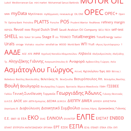
MOTOR OIL
Lukoil
Mediterranean Gas
mini market
Mohammad Sanusi Barkindo
OPEC
myData
OPEC+
Mytilineos
MWh
myΘέρμανση
newsauto.gr
OIL ONE
Open
POS
PLATTS
refinery margin
TV
Optima Bank
Petrolina
Porsche
Prudent Warrior
RealNews
Revoil
Royal Dutch Shell
self-test
Saudi Arabian Oil Company
REPSOL
RMM
SECU-TECH
SHELL
TotalEnergies
Stage II
TEXACO
TotalEnergy
SKG
Sokol
Sri Lanka
sts
twitter
Urals
WTI
Yiufi
vintage
Viohalco
voucher
windfall tax
WOOD
World Bank
«Άγιος Χριστόφορος»
΄1
ΑΑΔΕ
Αλβανία
ΑΦΜ
ΑΟΖ
ΑΠΕ
Αγγελική Ναταλία Αδαμοπούλου
Αλεξανδρούπολη
Αλεξιάδης
Αληγιζάκης Γιάννης
Αναφορά
Τρ.
Αναγνωστόπουλος Θ.
Αρβανιτίδης Γιώργος
Ασία
Ασμάτογλου Γιώργος
Αχτσιόγλου Έφη
Αττική
ΒΕΘ
Βέττας Ι.
Βεσυρόπουλος Απ.
Βελετάκης Ν.
Βαλκάνια
Βασίλης Βασιλειάδης
Βενεζουέλα
Βιλιάρδος Βασίλης
Βουλή
Βουλγαρία
ΓΣΕΒΕΕ
Βουλγαρίδης Γιώργος
Βρετανία
Βόρεια Μακεδονία
ΓΕΜΗ
Γεωργιάδης Άδωνις
Γενική Συνέλευση
Γερμανία
Γαλλία
Γιάννης Θεοτοκάς
ΔΙΕΠΠΥ
ΔΙΜΕΑ
ΔΑΟΕ
ΔΕΣΦΑ
Δ.Α.Ο.Ε.
ΔΕΗ
ΔΕΠΑ Εμπορίας
ΔΙ.Μ.Ε.Α.
ΔΙΥΛΙΣΗ
ΔΙΥΛΙΣΤΗΡΙΑ
Διοικητικό Συμβούλιο
Διαβούλευση
Δρακακάκης Γιάννης
Δαγούμας Θ.
Δούκας Χάρης
ΕΛΠΕ
ΕΚΟ
ΕΝΒΕΘ
ΕΛΙΝΟΙΛ
ΕΛΣΤΑΤ
Ε.Ε.
ΕΕΑ
ΕΒΕΠ
ΕΕ
ΕΛΑΣ
ΕΛΛΑΚΤΩΡ
ΕΣΠΑ
ΕΡΤ
ΕΣΕΚ
ΕΠΑΝΤ
ΕΠΙΤΡΟΠΗ ΑΝΤΑΓΩΝΙΣΜΟΥ
ΕΡΓΑΝΗ
ΕΣΥΔ
ΕΤΕΑΕΠ
ΕΤΕΚΑ
ΕΤΕπ
ΕΥΠ