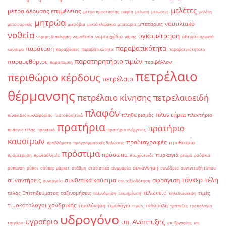
μελέτες
μέτρα δέουσας επιμέλειας
μέτρα προστασίας
μαφία
μείωση
μειώσεις
μελέτη
μητρώα
ναυτιλιακό
μπαταρίες
μεταφορικές
μικρόβια
μικτά κλιμάκια
μπαταρία
νοθεία
ογκομέτρηση
νομοσχέδιο
οδηγοί
νομιμη διακίνηση
νομοθεσία
νόμος
ορυκτά
παραβατικότητα
παράταση
καύσιμα
παραβάσεις
παραβάτικότητα
παραβατικότητατα
παρατηρητήριο τιμών
παραμεθόριος
περιβάλλον
παραπομπή
πετρέλαιο
περιθώριο κέρδους
πετρέλαιο
θέρμανσης
πετρέλαιο κίνησης
πετρελαιοειδή
πλαφόν
πλυντήρια
πληθωρισμός
πλυντήριο
πινακίδες κυκλοφορίας
πιστοποιητικά
πρατήρια
πρατήριο
πράσινο τέλος
πρακτικό
πρατήριο ενέργειας
καυσίμων
προδιαγραφές
προθεσμία
προβλήματα
προγραμματικές δηλώσεις
πρόστιμα
πρόσωπα
πυρκαγιά
προμέτρηση
πρωταθλητές
πτωχευτικός
ρεύμα
ρούβλια
συνάντηση
ρύπανση
ρύποι
σούπερ μάρκετ
στάθμη
στατιστικά
συμμορία
συνέδριο
συνέντευξη τύπου
τάνκερ
τέλη
σφράγιση
συναντήσεις
συνθετικά καύσιμα
συνεργεία
συνταξιοδότηση
τελωνείο
τέλος Επιτηδεύματος
ταξινομήσεις
τιμές
ταξινόμηση
τεκμηρίωση
τηλεδιάσκεψη
τιμοκατάλογοι χονδρικής
τιμολόγηση
τιμολόγιο
τολουόλη
τιμών
τράπεζες
τροπολογία
υδρογόνο
υγραέριο
υπ. Ανάπτυξης
τσιγάρο
υπ. Εργασίας
υπ.