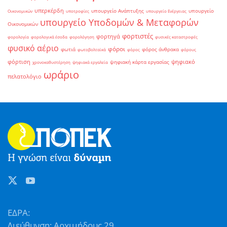
υπερκέρδη
υπουργείο Ανάπτυξης
υπουργείο
Οικονομικών
υποτροφίες
υπουργείο Ενέργειας
υπουργείο Υποδομών & Μεταφορών
Οικονομικών
φορτιστές
φορτηγά
φορολογία
φορολογικά έσοδα
φορολόγηση
φυσικές καταστροφές
φυσικό αέριο
φόροι
φωτιά
φόρος άνθρακα
φωτοβολταϊκά
φόρος
φόρους
φόρτιση
ψηφιακό
ψηφιακή κάρτα εργασίας
χρονοκαθυστέρηση
ψηφιακά εργαλεία
ωράριο
πελατολόγιο
ΕΔΡΑ:
Διεύθυνση: Αρχιμήδους 29