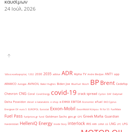
καυσίμων
24 Ιούλ. 2026
ADR
2035
ANT1
2030
Alpha TV
app
'άδεια κυκλοφορίας
1202
adblue
Andre Bledjian
BP
Brent
ARAMCO
AVINOIL
Biden Joe
Cedefop
Autogas
Baker Hughes
BlueFuel
Bosch
covid-19
CNG
Chevron
crack spread
Coral
Coral Energy
Cyclon
DAF
Dailymail
Delta Poseidon
e-ΕΦΚΑ
EBITDA
eFuel
diesel
e-katanalotis
e-shop
Economist
EKO Cyprus
Exxon-Mobil
Energean Oil
euro 5
EUROPOL
Eurostat
ExxonMobil Κύπρου
fit for 55
FuelMate
Fuel Pass
Greek Mafia
Guardian
Goldman Sachs
gov.gr
fuelprices.gr
fund
GPS
HelleniQ Energy
interlock
LNG
IRIS
LPG
Handelsblatt
Inside Story
kWh
LANA
LG
LPC