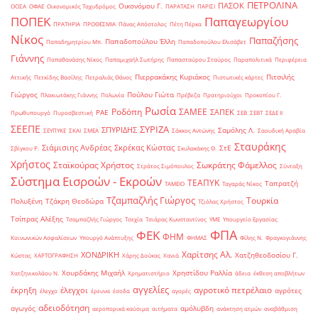
ΠΕΤΡΟΛΙΝΑ
ΠΑΣΟΚ
Οικονόμου Γ.
ΟΟΣΑ
ΟΦΑΕ
Οικονομικός Ταχυδρόμος
ΠΑΡΑΤΑΣΗ
ΠΑΡΙΣΙ
ΠΟΠΕΚ
Παπαγεωργίου
ΠΡΑΤΗΡΙΑ
ΠΡΟΘΕΣΜΙΑ
Πάνας Απόστολος
Πέτη Πέρκα
Νίκος
Παπαζήσης
Παπαδοπούλου Έλλη
Παπαδημητρίου Μπ.
Παπαδοπούλου Ελισάβετ
Γιάννης
Παπαθανάσης Νίκος
Παπαμιχαήλ Σωτήρης
Παπασταύρου Σταύρος
Παραπολιτικά
Περιφέρεια
Πιερρακάκης Κυριάκος
Πιτσιλής
Αττικής
Πετκίδης Βασίλης
Πετραλιάς Θάνος
Πιστωτικές κάρτες
Γιώργος
Πούλου Γιώτα
Πλακιωτάκης Γιάννης
Πολωνία
Πρέβεζα
Πρατηριούχοι
Προκοπίου Γ.
Ρωσία
Ροδόπη
ΣΑΜΕΕ
ΣΑΠΕΚ
ΡΑΕ
Πρωθυπουργό
Πυροσβεστική
ΣΕΒ
ΣΕΒΤ
ΣΕΔΕ ΙΙ
ΣΕΕΠΕ
ΣΥΡΙΖΑ
ΣΠΥΡΙΔΗΣ
Σαμόλης Λ.
ΣΕΥΠΥΚΕ
ΣΚΑΙ
ΣΜΕΑ
Σάκκος Αντώνης
Σαουδική Αραβία
Σταυράκης
Σιάμισιης Ανδρέας
Σκρέκας Κώστας
ΣτΕ
Σβίγκου Ρ.
Σκυλακάκης Θ.
Χρήστος
Σταϊκούρας Χρήστος
Σωκράτης Φάμελλος
Στράτος Σιμόπουλος
Σύνταξη
Σύστημα Εισροών - Εκροών
ΤΕΑΠΥΚ
Ταπρατζή
ΤΑΜΕΙΟ
Ταγαράς Νίκος
Τζαμπαζλής Γιώργος
Τουρκία
Πολυξένη
Τζάκρη Θεοδώρα
Τζιόλας Χρήστος
Τσίπρας Αλέξης
Τσαμπαζλής Γιώργος
Τσεχία
Τσιάρας Κωνσταντίνος
ΥΜΕ
Υπουργείο Εργασίας
ΦΠΑ
ΦΕΚ
ΦΗΜ
Κοινωνικών Ασφαλίσεων
Υπουργό Ανάπτυξης
ΦΗΜΑΣ
Φίλης Ν.
Φραγκογιάννης
Χαρίτσης Αλ.
ΧΟΝΔΡΙΚΗ
Χατζηθεοδοσίου Γ.
Κώστας
ΧΑΡΤΟΓΡΑΦΗΣΗ
Χάρης Δούκας
Χανιά
Χουρδάκης Μιχαήλ
Χρηστίδου Ραλλία
Χατζηνικολάου Ν.
Χρηματιστήριο
άδεια
έκθεση αποβλήτων
αγγελίες
αγροτικό πετρέλαιο
έκρηξη
έλεγχοι
αγρότες
έλεγχο
έρευνα
έσοδα
αγορές
αδειοδότηση
αγωγός
αμόλυβδη
αεροπορικά καύσιμα
αιτήματα
ανάκτηση ατμών
αναβάθμιση