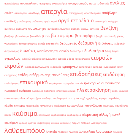
αντλίες
ανασφάλιστα
ανταγωνισμός
ανταποδοτικά
ανακαλύψεις
αναφορές
αναψυκτήρια
απεργία
απόβλητα
απάτη
απαιτήσεις
απαλλαγή
αποζημίωση
αποτελέσματα
αργό πετρέλαιο
απόδειξη
απόσυρση
απόφαση
αργία
αργό
αστυνομία
ατύχημα
βενζίνη
αυτοκίνητα
αυξήσεις
αυξημένα
αυτόματοι πωλητές
αύξηση
βαρέλι
βενζίνες
βυτιοφόρα
βυτιοφόρο
βυτίο
βενζίνης
βιοκαύσιμα
βιοντίζελ
βόμβα
γειτονικές χώρες
δεξαμενή
δεξαμενές
δηλώσεις
γεωτρήσεις
δειγματοληψίες
δελτίο αποστολής
διάρρηξη
διαλύτες
διυλιστήρια
διασύνδεση ταμειακών
διαγωνισμός
δικαστήριο
δόση
δώρα
εισροών
εγκύκλιος
ειδικούς φόρους κατανάλωσης
ειδικός φόρος κατανάλωσης
εκροών
εμπάργκο
εισφορά αλληλεγγύης
εισφορές
εμπρησμός
εμπόριο
ενεργειακή κρίση
επιδοτήσεις
επιδότηση
επίδομα θέρμανσης
επενδύσεις
ενισχύσεις
επικουρικό
ηλεκτρικά αυτοκίνητα
ευρώ
επιθεώρηση
επιμέτρηση
εταιρείες
ηλεκτροκίνηση
ηλεκτρικά οχήματα
ηλεκτρικά ποδήλατα
ηλεκτρικό ρεύμα
θέση
θερμική
ιστορία
καταπόνηση
ιδιωτικά πρατήρια
ισοζύγιο
ισολογισμοί
ισχύ
ιχνηθέτης
κάμερα ασφαλείας
κέρδη
κίνητρα
καταγγελίες
κατανάλωση
κακοκαιρία
κανονισμός
κατάρτιση
καυσίμων
καυσόξυλα
καύσιμα
κλιματική αλλαγή
κλοπή
καύσι
καύσωνας
κερδοσκοπία
κερδοφορία
καυσίμων
κράνος
κράτος
κυβέρνηση
κυβικά
κυρώσεις
λίτρων
λαθραία
λαθρεμπορία
λαθρεμπόριο
λογισμικό
ληστεία
λιπαντήρια
ληστείες
λιγνίτης
λουκέτο