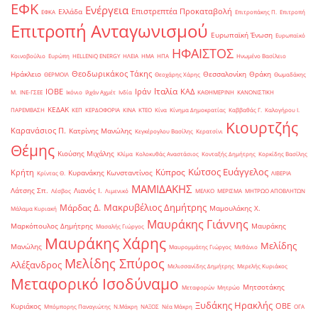
ΕΦΚ
Ενέργεια
Επιστρεπτέα Προκαταβολή
Ελλάδα
ΕΦΚΑ
Επιτροπάκης Π.
Επιτροπή
Επιτροπή Ανταγωνισμού
Ευρωπαϊκή Ένωση
Ευρωπαϊκό
ΗΦΑΙΣΤΟΣ
Κοινοβούλιο
Ευρώπη
ΗELLENiQ ENERGY
ΗΛΕΙΑ
ΗΜΑ
ΗΠΑ
Ηνωμένο Βασίλειο
Θεοδωρικάκος Τάκης
Ηράκλειο
Θεσσαλονίκη
Θράκη
ΘΕΡΜΟΙΛ
Θεοχάρης Χάρης
Θωμαδάκης
Ιταλία
ΙΟΒΕ
Ιράν
ΚΑΔ
Μ.
ΙΝΕ-ΓΣΕΕ
Ικόνιο
Ιλχάν Αχμέτ
Ινδία
ΚΑΘΗΜΕΡΙΝΗ
ΚΑΝΟΝΙΣΤΙΚΗ
ΚΕΔΑΚ
ΠΑΡΕΜΒΑΣΗ
ΚΕΠ
ΚΕΡΔΟΦΟΡΙΑ
ΚΙΝΑ
ΚΤΕΟ
Κίνα
Κίνημα Δημοκρατίας
Καββαθάς Γ.
Καλογήρου Ι.
Κιουρτζής
Καρανάσιος Π.
Κατρίνης Μανώλης
Κεγκέρογλου Βασίλης
Κερατσίνι
Θέμης
Κιούσης Μιχάλης
Κλίμα
Κολοκυθάς Αναστάσιος
Κονταξής Δημήτρης
Κορκίδης Βασίλης
Κώτσος Ευάγγελος
Κύπρος
Κρήτη
Κυρανάκης Κωνσταντίνος
Κρίντας Θ.
ΛΙΒΕΡΙΑ
ΜΑΜΙΔΑΚΗΣ
Λάτσης Σπ.
Λιανός Ι.
Λέσβος
Λιμενικό
ΜΕΛΚΟ
ΜΕΡΙΣΜΑ
ΜΗΤΡΩΟ ΑΠΟΒΛΗΤΩΝ
Μακρυβέλιος Δημήτρης
Μάρδας Δ.
Μαμουλάκης Χ.
Μάλαμα Κυριακή
Μαυράκης Γιάννης
Μαρκόπουλος Δημήτρης
Μαυράκης
Μασαλής Γιώργος
Μαυράκης Χάρης
Μελίδης
Μανώλης
Μαυρομμάτης Γιώργος
Μεθάνιο
Μελίδης Σπύρος
Αλέξανδρος
Μελισσανίδης Δημήτρης
Μερελής Κυριάκος
Μεταφορικό Ισοδύναμο
Μητσοτάκης
Μεταφορών
Μητρώο
Ξυδάκης Ηρακλής
ΟΒΕ
Κυριάκος
Μπόμπορης Παναγιώτης
Ν.Μάκρη
ΝΑΞΟΣ
Νέα Μάκρη
ΟΓΑ