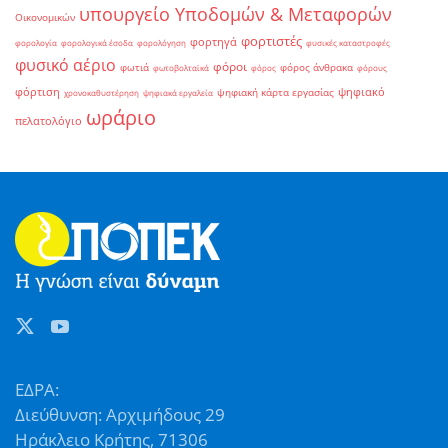
υπουργείο Υποδομών & Μεταφορών
Οικονομικών
φορτιστές
φορτηγά
φορολογία
φορολογικά έσοδα
φορολόγηση
φυσικές καταστροφές
φυσικό αέριο
φόροι
φωτιά
φόρος άνθρακα
φωτοβολταϊκά
φόρος
φόρους
φόρτιση
ψηφιακό
ψηφιακή κάρτα εργασίας
χρονοκαθυστέρηση
ψηφιακά εργαλεία
ωράριο
πελατολόγιο
ΕΔΡΑ:
Διεύθυνση: Αρχιμήδους 29
Ηράκλειο Κρήτης, 71306