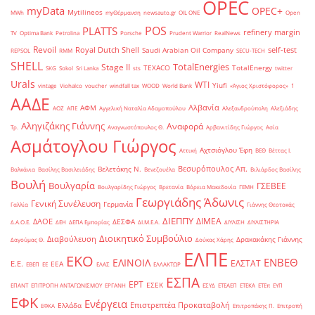
OPEC
myData
OPEC+
Mytilineos
MWh
myΘέρμανση
newsauto.gr
OIL ONE
Open
POS
PLATTS
refinery margin
TV
Optima Bank
Petrolina
Porsche
Prudent Warrior
RealNews
Revoil
Royal Dutch Shell
self-test
Saudi Arabian Oil Company
REPSOL
RMM
SECU-TECH
SHELL
TotalEnergies
Stage II
TEXACO
TotalEnergy
SKG
Sokol
Sri Lanka
sts
twitter
Urals
WTI
Yiufi
vintage
Viohalco
voucher
windfall tax
WOOD
World Bank
«Άγιος Χριστόφορος»
΄1
ΑΑΔΕ
Αλβανία
ΑΦΜ
ΑΟΖ
ΑΠΕ
Αγγελική Ναταλία Αδαμοπούλου
Αλεξανδρούπολη
Αλεξιάδης
Αληγιζάκης Γιάννης
Αναφορά
Τρ.
Αναγνωστόπουλος Θ.
Αρβανιτίδης Γιώργος
Ασία
Ασμάτογλου Γιώργος
Αχτσιόγλου Έφη
Αττική
ΒΕΘ
Βέττας Ι.
Βεσυρόπουλος Απ.
Βελετάκης Ν.
Βαλκάνια
Βασίλης Βασιλειάδης
Βενεζουέλα
Βιλιάρδος Βασίλης
Βουλή
Βουλγαρία
ΓΣΕΒΕΕ
Βουλγαρίδης Γιώργος
Βρετανία
Βόρεια Μακεδονία
ΓΕΜΗ
Γεωργιάδης Άδωνις
Γενική Συνέλευση
Γερμανία
Γαλλία
Γιάννης Θεοτοκάς
ΔΙΕΠΠΥ
ΔΙΜΕΑ
ΔΑΟΕ
ΔΕΣΦΑ
Δ.Α.Ο.Ε.
ΔΕΗ
ΔΕΠΑ Εμπορίας
ΔΙ.Μ.Ε.Α.
ΔΙΥΛΙΣΗ
ΔΙΥΛΙΣΤΗΡΙΑ
Διοικητικό Συμβούλιο
Διαβούλευση
Δρακακάκης Γιάννης
Δαγούμας Θ.
Δούκας Χάρης
ΕΛΠΕ
ΕΚΟ
ΕΝΒΕΘ
ΕΛΙΝΟΙΛ
ΕΛΣΤΑΤ
Ε.Ε.
ΕΕΑ
ΕΒΕΠ
ΕΕ
ΕΛΑΣ
ΕΛΛΑΚΤΩΡ
ΕΣΠΑ
ΕΡΤ
ΕΣΕΚ
ΕΠΑΝΤ
ΕΠΙΤΡΟΠΗ ΑΝΤΑΓΩΝΙΣΜΟΥ
ΕΡΓΑΝΗ
ΕΣΥΔ
ΕΤΕΑΕΠ
ΕΤΕΚΑ
ΕΤΕπ
ΕΥΠ
ΕΦΚ
Ενέργεια
Επιστρεπτέα Προκαταβολή
Ελλάδα
ΕΦΚΑ
Επιτροπάκης Π.
Επιτροπή