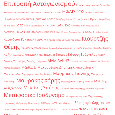
Επιτροπή Ανταγωνισμού
Ευρωπαϊκή Ένωση
Ευρωπαϊκό
ΗΦΑΙΣΤΟΣ
Κοινοβούλιο
Ευρώπη
ΗELLENiQ ENERGY
ΗΛΕΙΑ
ΗΜΑ
ΗΠΑ
Ηνωμένο Βασίλειο
Θεοδωρικάκος Τάκης
Ηράκλειο
Θεσσαλονίκη
Θράκη
ΘΕΡΜΟΙΛ
Θεοχάρης Χάρης
Θωμαδάκης
Ιταλία
ΙΟΒΕ
Ιράν
ΚΑΔ
Μ.
ΙΝΕ-ΓΣΕΕ
Ικόνιο
Ιλχάν Αχμέτ
Ινδία
ΚΑΘΗΜΕΡΙΝΗ
ΚΑΝΟΝΙΣΤΙΚΗ
ΚΕΔΑΚ
ΠΑΡΕΜΒΑΣΗ
ΚΕΠ
ΚΕΡΔΟΦΟΡΙΑ
ΚΙΝΑ
ΚΤΕΟ
Κίνα
Κίνημα Δημοκρατίας
Καββαθάς Γ.
Καλογήρου Ι.
Κιουρτζής
Καρανάσιος Π.
Κατρίνης Μανώλης
Κεγκέρογλου Βασίλης
Κερατσίνι
Θέμης
Κιούσης Μιχάλης
Κλίμα
Κολοκυθάς Αναστάσιος
Κονταξής Δημήτρης
Κορκίδης Βασίλης
Κώτσος Ευάγγελος
Κύπρος
Κρήτη
Κυρανάκης Κωνσταντίνος
Κρίντας Θ.
ΛΙΒΕΡΙΑ
ΜΑΜΙΔΑΚΗΣ
Λάτσης Σπ.
Λιανός Ι.
Λέσβος
Λιμενικό
ΜΕΛΚΟ
ΜΕΡΙΣΜΑ
ΜΗΤΡΩΟ ΑΠΟΒΛΗΤΩΝ
Μακρυβέλιος Δημήτρης
Μάρδας Δ.
Μαμουλάκης Χ.
Μάλαμα Κυριακή
Μαυράκης Γιάννης
Μαρκόπουλος Δημήτρης
Μαυράκης
Μασαλής Γιώργος
Μαυράκης Χάρης
Μελίδης
Μανώλης
Μαυρομμάτης Γιώργος
Μεθάνιο
Μελίδης Σπύρος
Αλέξανδρος
Μελισσανίδης Δημήτρης
Μερελής Κυριάκος
Μεταφορικό Ισοδύναμο
Μητσοτάκης
Μεταφορών
Μητρώο
Ξυδάκης Ηρακλής
ΟΒΕ
Κυριάκος
Μπόμπορης Παναγιώτης
Ν.Μάκρη
ΝΑΞΟΣ
Νέα Μάκρη
ΟΓΑ
ΠΕΤΡΟΛΙΝΑ
ΠΑΣΟΚ
Οικονόμου Γ.
ΟΟΣΑ
ΟΦΑΕ
Οικονομικός Ταχυδρόμος
ΠΑΡΑΤΑΣΗ
ΠΑΡΙΣΙ