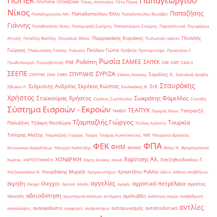
ΠΟΠΕΚ
Παπαγεωργίου
ΠΡΑΤΗΡΙΑ
ΠΡΟΘΕΣΜΙΑ
Πάνας Απόστολος
Πέτη Πέρκα
Νίκος
Παπαζήσης
Παπαδοπούλου Έλλη
Παπαδημητρίου Μπ.
Παπαδοπούλου Ελισάβετ
Γιάννης
Παπαθανάσης Νίκος
Παπαμιχαήλ Σωτήρης
Παπασταύρου Σταύρος
Παραπολιτικά
Περιφέρεια
Πιερρακάκης Κυριάκος
Πιτσιλής
Αττικής
Πετκίδης Βασίλης
Πετραλιάς Θάνος
Πιστωτικές κάρτες
Γιώργος
Πούλου Γιώτα
Πλακιωτάκης Γιάννης
Πολωνία
Πρέβεζα
Πρατηριούχοι
Προκοπίου Γ.
Ρωσία
Ροδόπη
ΣΑΜΕΕ
ΣΑΠΕΚ
ΡΑΕ
Πρωθυπουργό
Πυροσβεστική
ΣΕΒ
ΣΕΒΤ
ΣΕΔΕ ΙΙ
ΣΕΕΠΕ
ΣΥΡΙΖΑ
ΣΠΥΡΙΔΗΣ
Σαμόλης Λ.
ΣΕΥΠΥΚΕ
ΣΚΑΙ
ΣΜΕΑ
Σάκκος Αντώνης
Σαουδική Αραβία
Σταυράκης
Σιάμισιης Ανδρέας
Σκρέκας Κώστας
ΣτΕ
Σβίγκου Ρ.
Σκυλακάκης Θ.
Χρήστος
Σταϊκούρας Χρήστος
Σωκράτης Φάμελλος
Στράτος Σιμόπουλος
Σύνταξη
Σύστημα Εισροών - Εκροών
ΤΕΑΠΥΚ
Ταπρατζή
ΤΑΜΕΙΟ
Ταγαράς Νίκος
Τζαμπαζλής Γιώργος
Τουρκία
Πολυξένη
Τζάκρη Θεοδώρα
Τζιόλας Χρήστος
Τσίπρας Αλέξης
Τσαμπαζλής Γιώργος
Τσεχία
Τσιάρας Κωνσταντίνος
ΥΜΕ
Υπουργείο Εργασίας
ΦΠΑ
ΦΕΚ
ΦΗΜ
Κοινωνικών Ασφαλίσεων
Υπουργό Ανάπτυξης
ΦΗΜΑΣ
Φίλης Ν.
Φραγκογιάννης
Χαρίτσης Αλ.
ΧΟΝΔΡΙΚΗ
Χατζηθεοδοσίου Γ.
Κώστας
ΧΑΡΤΟΓΡΑΦΗΣΗ
Χάρης Δούκας
Χανιά
Χουρδάκης Μιχαήλ
Χρηστίδου Ραλλία
Χατζηνικολάου Ν.
Χρηματιστήριο
άδεια
έκθεση αποβλήτων
αγγελίες
αγροτικό πετρέλαιο
έκρηξη
έλεγχοι
αγρότες
έλεγχο
έρευνα
έσοδα
αγορές
αδειοδότηση
αγωγός
αμόλυβδη
αεροπορικά καύσιμα
αιτήματα
ανάκτηση ατμών
αναβάθμιση
αντλίες
ανασφάλιστα
ανταγωνισμός
ανταποδοτικά
ανακαλύψεις
αναφορές
αναψυκτήρια