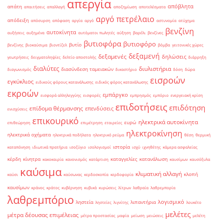
απεργία
απόβλητα
απάτη
απαιτήσεις
απαλλαγή
αποζημίωση
αποτελέσματα
αργό πετρέλαιο
απόδειξη
απόσυρση
απόφαση
αργία
αργό
αστυνομία
ατύχημα
βενζίνη
αυτοκίνητα
αυξήσεις
αυξημένα
αυτόματοι πωλητές
αύξηση
βαρέλι
βενζίνες
βυτιοφόρα
βυτιοφόρο
βυτίο
βενζίνης
βιοκαύσιμα
βιοντίζελ
βόμβα
γειτονικές χώρες
δεξαμενή
δεξαμενές
δηλώσεις
γεωτρήσεις
δειγματοληψίες
δελτίο αποστολής
διάρρηξη
διαλύτες
διυλιστήρια
διασύνδεση ταμειακών
διαγωνισμός
δικαστήριο
δόση
δώρα
εισροών
εγκύκλιος
ειδικούς φόρους κατανάλωσης
ειδικός φόρος κατανάλωσης
εκροών
εμπάργκο
εισφορά αλληλεγγύης
εισφορές
εμπρησμός
εμπόριο
ενεργειακή κρίση
επιδοτήσεις
επιδότηση
επίδομα θέρμανσης
επενδύσεις
ενισχύσεις
επικουρικό
ηλεκτρικά αυτοκίνητα
ευρώ
επιθεώρηση
επιμέτρηση
εταιρείες
ηλεκτροκίνηση
ηλεκτρικά οχήματα
ηλεκτρικά ποδήλατα
ηλεκτρικό ρεύμα
θέση
θερμική
ιστορία
καταπόνηση
ιδιωτικά πρατήρια
ισοζύγιο
ισολογισμοί
ισχύ
ιχνηθέτης
κάμερα ασφαλείας
κέρδη
κίνητρα
καταγγελίες
κατανάλωση
κακοκαιρία
κανονισμός
κατάρτιση
καυσίμων
καυσόξυλα
καύσιμα
κλιματική αλλαγή
κλοπή
καύσι
καύσωνας
κερδοσκοπία
κερδοφορία
καυσίμων
κράνος
κράτος
κυβέρνηση
κυβικά
κυρώσεις
λίτρων
λαθραία
λαθρεμπορία
λαθρεμπόριο
λογισμικό
ληστεία
λιπαντήρια
ληστείες
λιγνίτης
λουκέτο
μελέτες
μέτρα δέουσας επιμέλειας
μέτρα προστασίας
μαφία
μείωση
μειώσεις
μελέτη