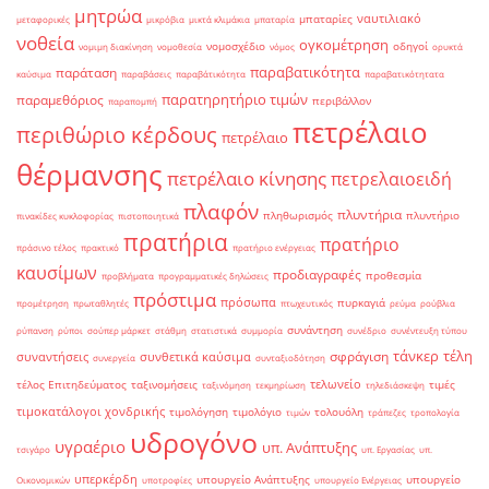
μητρώα
ναυτιλιακό
μπαταρίες
μεταφορικές
μικρόβια
μικτά κλιμάκια
μπαταρία
νοθεία
ογκομέτρηση
νομοσχέδιο
οδηγοί
νομιμη διακίνηση
νομοθεσία
νόμος
ορυκτά
παραβατικότητα
παράταση
καύσιμα
παραβάσεις
παραβάτικότητα
παραβατικότητατα
παρατηρητήριο τιμών
παραμεθόριος
περιβάλλον
παραπομπή
πετρέλαιο
περιθώριο κέρδους
πετρέλαιο
θέρμανσης
πετρέλαιο κίνησης
πετρελαιοειδή
πλαφόν
πλυντήρια
πληθωρισμός
πλυντήριο
πινακίδες κυκλοφορίας
πιστοποιητικά
πρατήρια
πρατήριο
πράσινο τέλος
πρακτικό
πρατήριο ενέργειας
καυσίμων
προδιαγραφές
προθεσμία
προβλήματα
προγραμματικές δηλώσεις
πρόστιμα
πρόσωπα
πυρκαγιά
προμέτρηση
πρωταθλητές
πτωχευτικός
ρεύμα
ρούβλια
συνάντηση
ρύπανση
ρύποι
σούπερ μάρκετ
στάθμη
στατιστικά
συμμορία
συνέδριο
συνέντευξη τύπου
τάνκερ
τέλη
σφράγιση
συναντήσεις
συνθετικά καύσιμα
συνεργεία
συνταξιοδότηση
τελωνείο
τέλος Επιτηδεύματος
ταξινομήσεις
τιμές
ταξινόμηση
τεκμηρίωση
τηλεδιάσκεψη
τιμοκατάλογοι χονδρικής
τιμολόγηση
τιμολόγιο
τολουόλη
τιμών
τράπεζες
τροπολογία
υδρογόνο
υγραέριο
υπ. Ανάπτυξης
τσιγάρο
υπ. Εργασίας
υπ.
υπερκέρδη
υπουργείο Ανάπτυξης
υπουργείο
Οικονομικών
υποτροφίες
υπουργείο Ενέργειας