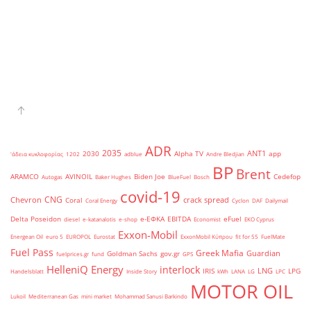
ADR
2035
ANT1
2030
Alpha TV
app
'άδεια κυκλοφορίας
1202
adblue
Andre Bledjian
BP
Brent
ARAMCO
AVINOIL
Biden Joe
Cedefop
Autogas
Baker Hughes
BlueFuel
Bosch
covid-19
CNG
Chevron
crack spread
Coral
Coral Energy
Cyclon
DAF
Dailymail
Delta Poseidon
e-ΕΦΚΑ
EBITDA
eFuel
diesel
e-katanalotis
e-shop
Economist
EKO Cyprus
Exxon-Mobil
Energean Oil
euro 5
EUROPOL
Eurostat
ExxonMobil Κύπρου
fit for 55
FuelMate
Fuel Pass
Greek Mafia
Guardian
Goldman Sachs
gov.gr
fuelprices.gr
fund
GPS
HelleniQ Energy
interlock
LNG
IRIS
LPG
Handelsblatt
Inside Story
kWh
LANA
LG
LPC
MOTOR OIL
Lukoil
Mediterranean Gas
mini market
Mohammad Sanusi Barkindo