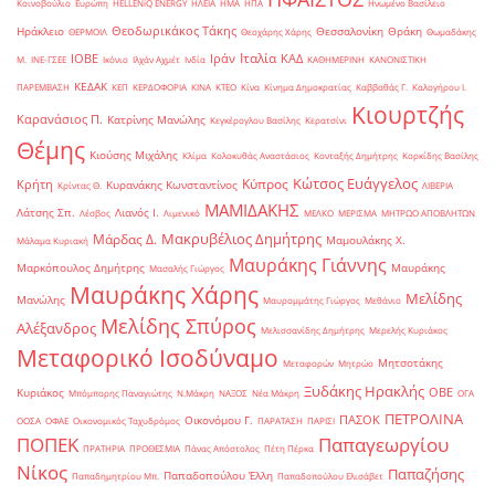
Κοινοβούλιο
Ευρώπη
ΗELLENiQ ENERGY
ΗΛΕΙΑ
ΗΜΑ
ΗΠΑ
Ηνωμένο Βασίλειο
Θεοδωρικάκος Τάκης
Ηράκλειο
Θεσσαλονίκη
Θράκη
ΘΕΡΜΟΙΛ
Θεοχάρης Χάρης
Θωμαδάκης
Ιταλία
ΙΟΒΕ
Ιράν
ΚΑΔ
Μ.
ΙΝΕ-ΓΣΕΕ
Ικόνιο
Ιλχάν Αχμέτ
Ινδία
ΚΑΘΗΜΕΡΙΝΗ
ΚΑΝΟΝΙΣΤΙΚΗ
ΚΕΔΑΚ
ΠΑΡΕΜΒΑΣΗ
ΚΕΠ
ΚΕΡΔΟΦΟΡΙΑ
ΚΙΝΑ
ΚΤΕΟ
Κίνα
Κίνημα Δημοκρατίας
Καββαθάς Γ.
Καλογήρου Ι.
Κιουρτζής
Καρανάσιος Π.
Κατρίνης Μανώλης
Κεγκέρογλου Βασίλης
Κερατσίνι
Θέμης
Κιούσης Μιχάλης
Κλίμα
Κολοκυθάς Αναστάσιος
Κονταξής Δημήτρης
Κορκίδης Βασίλης
Κώτσος Ευάγγελος
Κύπρος
Κρήτη
Κυρανάκης Κωνσταντίνος
Κρίντας Θ.
ΛΙΒΕΡΙΑ
ΜΑΜΙΔΑΚΗΣ
Λάτσης Σπ.
Λιανός Ι.
Λέσβος
Λιμενικό
ΜΕΛΚΟ
ΜΕΡΙΣΜΑ
ΜΗΤΡΩΟ ΑΠΟΒΛΗΤΩΝ
Μακρυβέλιος Δημήτρης
Μάρδας Δ.
Μαμουλάκης Χ.
Μάλαμα Κυριακή
Μαυράκης Γιάννης
Μαρκόπουλος Δημήτρης
Μαυράκης
Μασαλής Γιώργος
Μαυράκης Χάρης
Μελίδης
Μανώλης
Μαυρομμάτης Γιώργος
Μεθάνιο
Μελίδης Σπύρος
Αλέξανδρος
Μελισσανίδης Δημήτρης
Μερελής Κυριάκος
Μεταφορικό Ισοδύναμο
Μητσοτάκης
Μεταφορών
Μητρώο
Ξυδάκης Ηρακλής
ΟΒΕ
Κυριάκος
Μπόμπορης Παναγιώτης
Ν.Μάκρη
ΝΑΞΟΣ
Νέα Μάκρη
ΟΓΑ
ΠΕΤΡΟΛΙΝΑ
ΠΑΣΟΚ
Οικονόμου Γ.
ΟΟΣΑ
ΟΦΑΕ
Οικονομικός Ταχυδρόμος
ΠΑΡΑΤΑΣΗ
ΠΑΡΙΣΙ
ΠΟΠΕΚ
Παπαγεωργίου
ΠΡΑΤΗΡΙΑ
ΠΡΟΘΕΣΜΙΑ
Πάνας Απόστολος
Πέτη Πέρκα
Νίκος
Παπαζήσης
Παπαδοπούλου Έλλη
Παπαδημητρίου Μπ.
Παπαδοπούλου Ελισάβετ