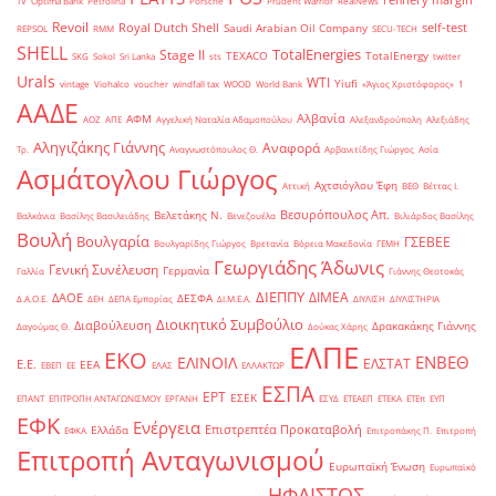
refinery margin
TV
Optima Bank
Petrolina
Porsche
Prudent Warrior
RealNews
Revoil
Royal Dutch Shell
self-test
Saudi Arabian Oil Company
REPSOL
RMM
SECU-TECH
SHELL
TotalEnergies
Stage II
TEXACO
TotalEnergy
SKG
Sokol
Sri Lanka
sts
twitter
Urals
WTI
Yiufi
vintage
Viohalco
voucher
windfall tax
WOOD
World Bank
«Άγιος Χριστόφορος»
΄1
ΑΑΔΕ
Αλβανία
ΑΦΜ
ΑΟΖ
ΑΠΕ
Αγγελική Ναταλία Αδαμοπούλου
Αλεξανδρούπολη
Αλεξιάδης
Αληγιζάκης Γιάννης
Αναφορά
Τρ.
Αναγνωστόπουλος Θ.
Αρβανιτίδης Γιώργος
Ασία
Ασμάτογλου Γιώργος
Αχτσιόγλου Έφη
Αττική
ΒΕΘ
Βέττας Ι.
Βεσυρόπουλος Απ.
Βελετάκης Ν.
Βαλκάνια
Βασίλης Βασιλειάδης
Βενεζουέλα
Βιλιάρδος Βασίλης
Βουλή
Βουλγαρία
ΓΣΕΒΕΕ
Βουλγαρίδης Γιώργος
Βρετανία
Βόρεια Μακεδονία
ΓΕΜΗ
Γεωργιάδης Άδωνις
Γενική Συνέλευση
Γερμανία
Γαλλία
Γιάννης Θεοτοκάς
ΔΙΕΠΠΥ
ΔΙΜΕΑ
ΔΑΟΕ
ΔΕΣΦΑ
Δ.Α.Ο.Ε.
ΔΕΗ
ΔΕΠΑ Εμπορίας
ΔΙ.Μ.Ε.Α.
ΔΙΥΛΙΣΗ
ΔΙΥΛΙΣΤΗΡΙΑ
Διοικητικό Συμβούλιο
Διαβούλευση
Δρακακάκης Γιάννης
Δαγούμας Θ.
Δούκας Χάρης
ΕΛΠΕ
ΕΚΟ
ΕΝΒΕΘ
ΕΛΙΝΟΙΛ
ΕΛΣΤΑΤ
Ε.Ε.
ΕΕΑ
ΕΒΕΠ
ΕΕ
ΕΛΑΣ
ΕΛΛΑΚΤΩΡ
ΕΣΠΑ
ΕΡΤ
ΕΣΕΚ
ΕΠΑΝΤ
ΕΠΙΤΡΟΠΗ ΑΝΤΑΓΩΝΙΣΜΟΥ
ΕΡΓΑΝΗ
ΕΣΥΔ
ΕΤΕΑΕΠ
ΕΤΕΚΑ
ΕΤΕπ
ΕΥΠ
ΕΦΚ
Ενέργεια
Επιστρεπτέα Προκαταβολή
Ελλάδα
ΕΦΚΑ
Επιτροπάκης Π.
Επιτροπή
Επιτροπή Ανταγωνισμού
Ευρωπαϊκή Ένωση
Ευρωπαϊκό
ΗΦΑΙΣΤΟΣ