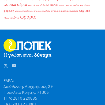
φυσικό αέριο
φόροι
φωτιά
φόρος άνθρακα
φωτοβολταϊκά
φόρος
φόρους
φόρτιση
ψηφιακό
ψηφιακή κάρτα εργασίας
χρονοκαθυστέρηση
ψηφιακά εργαλεία
ωράριο
πελατολόγιο
ΕΔΡΑ:
Διεύθυνση: Αρχιμήδους 29
Ηράκλειο Κρήτης, 71306
ΤΗΛ: 2810 220885
FAX: 2810 220881