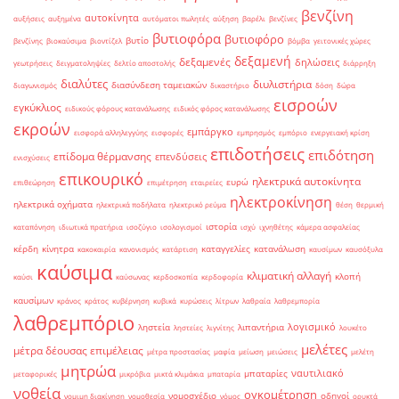
βενζίνη
αυτοκίνητα
αυξήσεις
αυξημένα
αυτόματοι πωλητές
αύξηση
βαρέλι
βενζίνες
βυτιοφόρα
βυτιοφόρο
βυτίο
βενζίνης
βιοκαύσιμα
βιοντίζελ
βόμβα
γειτονικές χώρες
δεξαμενή
δεξαμενές
δηλώσεις
γεωτρήσεις
δειγματοληψίες
δελτίο αποστολής
διάρρηξη
διαλύτες
διυλιστήρια
διασύνδεση ταμειακών
διαγωνισμός
δικαστήριο
δόση
δώρα
εισροών
εγκύκλιος
ειδικούς φόρους κατανάλωσης
ειδικός φόρος κατανάλωσης
εκροών
εμπάργκο
εισφορά αλληλεγγύης
εισφορές
εμπρησμός
εμπόριο
ενεργειακή κρίση
επιδοτήσεις
επιδότηση
επίδομα θέρμανσης
επενδύσεις
ενισχύσεις
επικουρικό
ηλεκτρικά αυτοκίνητα
ευρώ
επιθεώρηση
επιμέτρηση
εταιρείες
ηλεκτροκίνηση
ηλεκτρικά οχήματα
ηλεκτρικά ποδήλατα
ηλεκτρικό ρεύμα
θέση
θερμική
ιστορία
καταπόνηση
ιδιωτικά πρατήρια
ισοζύγιο
ισολογισμοί
ισχύ
ιχνηθέτης
κάμερα ασφαλείας
κέρδη
κίνητρα
καταγγελίες
κατανάλωση
κακοκαιρία
κανονισμός
κατάρτιση
καυσίμων
καυσόξυλα
καύσιμα
κλιματική αλλαγή
κλοπή
καύσι
καύσωνας
κερδοσκοπία
κερδοφορία
καυσίμων
κράνος
κράτος
κυβέρνηση
κυβικά
κυρώσεις
λίτρων
λαθραία
λαθρεμπορία
λαθρεμπόριο
λογισμικό
ληστεία
λιπαντήρια
ληστείες
λιγνίτης
λουκέτο
μελέτες
μέτρα δέουσας επιμέλειας
μέτρα προστασίας
μαφία
μείωση
μειώσεις
μελέτη
μητρώα
ναυτιλιακό
μπαταρίες
μεταφορικές
μικρόβια
μικτά κλιμάκια
μπαταρία
νοθεία
ογκομέτρηση
νομοσχέδιο
οδηγοί
νομιμη διακίνηση
νομοθεσία
νόμος
ορυκτά