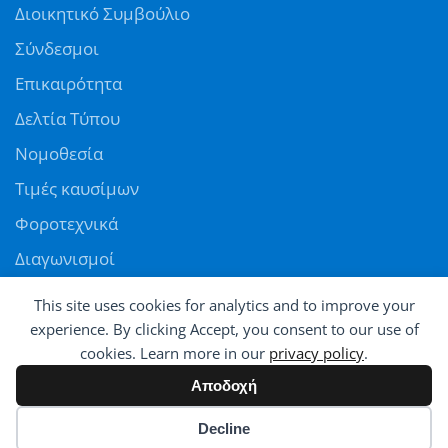
Διοικητικό Συμβούλιο
Σύνδεσμοι
Επικαιρότητα
Δελτία Τύπου
Νομοθεσία
Τιμές καυσίμων
Φοροτεχνικά
Διαγωνισμοί
Αγγελίες
This site uses cookies for analytics and to improve your
Θέσεις εργασίας
experience. By clicking Accept, you consent to our use of
cookies. Learn more in our
privacy policy
.
ΠΑΝΕΛΛΗΝΙΑ ΟΜΟΣΠΟΝΔΙΑ ΠΡΑΤΗΡΙΟΥΧΩΝ ΕΜΠΟΡΩΝ ΚΑΥΣΙΜΩΝ
Αποδοχή
© All rights reserved - Powered by
Avatar
Cookie preferences
Decline