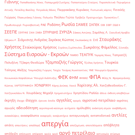
Γιάννης
Παπαθανάσης Νίκος
Παπαμιχαήλ Σωτήρης
Παπασταύρου Σταύρος
Παραπολιτικά
Περιφέρεια
Πιερρακάκης Κυριάκος
Πιτσιλής
Αττικής
Πετκίδης Βασίλης
Πετραλιάς Θάνος
Πιστωτικές κάρτες
Γιώργος
Πούλου Γιώτα
Πλακιωτάκης Γιάννης
Πολωνία
Πρέβεζα
Πρατηριούχοι
Προκοπίου Γ.
Ρωσία
Ροδόπη
ΣΑΜΕΕ
ΣΑΠΕΚ
ΡΑΕ
Πρωθυπουργό
Πυροσβεστική
ΣΕΒ
ΣΕΒΤ
ΣΕΔΕ ΙΙ
ΣΕΕΠΕ
ΣΥΡΙΖΑ
ΣΠΥΡΙΔΗΣ
Σαμόλης Λ.
ΣΕΥΠΥΚΕ
ΣΚΑΙ
ΣΜΕΑ
Σάκκος Αντώνης
Σαουδική Αραβία
Σταυράκης
Σιάμισιης Ανδρέας
Σκρέκας Κώστας
ΣτΕ
Σβίγκου Ρ.
Σκυλακάκης Θ.
Χρήστος
Σταϊκούρας Χρήστος
Σωκράτης Φάμελλος
Στράτος Σιμόπουλος
Σύνταξη
Σύστημα Εισροών - Εκροών
ΤΕΑΠΥΚ
Ταπρατζή
ΤΑΜΕΙΟ
Ταγαράς Νίκος
Τζαμπαζλής Γιώργος
Τουρκία
Πολυξένη
Τζάκρη Θεοδώρα
Τζιόλας Χρήστος
Τσίπρας Αλέξης
Τσαμπαζλής Γιώργος
Τσεχία
Τσιάρας Κωνσταντίνος
ΥΜΕ
Υπουργείο Εργασίας
ΦΠΑ
ΦΕΚ
ΦΗΜ
Κοινωνικών Ασφαλίσεων
Υπουργό Ανάπτυξης
ΦΗΜΑΣ
Φίλης Ν.
Φραγκογιάννης
Χαρίτσης Αλ.
ΧΟΝΔΡΙΚΗ
Χατζηθεοδοσίου Γ.
Κώστας
ΧΑΡΤΟΓΡΑΦΗΣΗ
Χάρης Δούκας
Χανιά
Χουρδάκης Μιχαήλ
Χρηστίδου Ραλλία
Χατζηνικολάου Ν.
Χρηματιστήριο
άδεια
έκθεση αποβλήτων
αγγελίες
αγροτικό πετρέλαιο
έκρηξη
έλεγχοι
αγρότες
έλεγχο
έρευνα
έσοδα
αγορές
αδειοδότηση
αγωγός
αμόλυβδη
αεροπορικά καύσιμα
αιτήματα
ανάκτηση ατμών
αναβάθμιση
αντλίες
ανασφάλιστα
ανταγωνισμός
ανταποδοτικά
ανακαλύψεις
αναφορές
αναψυκτήρια
απεργία
απόβλητα
απάτη
απαιτήσεις
απαλλαγή
αποζημίωση
αποτελέσματα
αργό πετρέλαιο
απόδειξη
απόσυρση
απόφαση
αργία
αργό
αστυνομία
ατύχημα