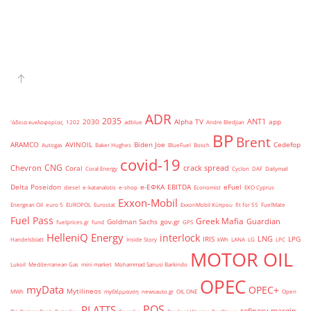
ADR
2035
ANT1
2030
Alpha TV
app
'άδεια κυκλοφορίας
1202
adblue
Andre Bledjian
BP
Brent
ARAMCO
AVINOIL
Biden Joe
Cedefop
Autogas
Baker Hughes
BlueFuel
Bosch
covid-19
CNG
Chevron
crack spread
Coral
Coral Energy
Cyclon
DAF
Dailymail
Delta Poseidon
e-ΕΦΚΑ
EBITDA
eFuel
diesel
e-katanalotis
e-shop
Economist
EKO Cyprus
Exxon-Mobil
Energean Oil
euro 5
EUROPOL
Eurostat
ExxonMobil Κύπρου
fit for 55
FuelMate
Fuel Pass
Greek Mafia
Guardian
Goldman Sachs
gov.gr
fuelprices.gr
fund
GPS
HelleniQ Energy
interlock
LNG
IRIS
LPG
Handelsblatt
Inside Story
kWh
LANA
LG
LPC
MOTOR OIL
Lukoil
Mediterranean Gas
mini market
Mohammad Sanusi Barkindo
OPEC
myData
OPEC+
Mytilineos
MWh
myΘέρμανση
newsauto.gr
OIL ONE
Open
POS
PLATTS