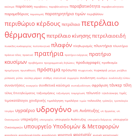
παραβατικότητα
παράταση
καύσιμα
παραβάσεις
παραβάτικότητα
παραβατικότητατα
παρατηρητήριο τιμών
παραμεθόριος
περιβάλλον
παραπομπή
πετρέλαιο
περιθώριο κέρδους
πετρέλαιο
θέρμανσης
πετρέλαιο κίνησης
πετρελαιοειδή
πλαφόν
πλυντήρια
πληθωρισμός
πλυντήριο
πινακίδες κυκλοφορίας
πιστοποιητικά
πρατήρια
πρατήριο
πράσινο τέλος
πρακτικό
πρατήριο ενέργειας
καυσίμων
προδιαγραφές
προθεσμία
προβλήματα
προγραμματικές δηλώσεις
πρόστιμα
πρόσωπα
πυρκαγιά
προμέτρηση
πρωταθλητές
πτωχευτικός
ρεύμα
ρούβλια
συνάντηση
ρύπανση
ρύποι
σούπερ μάρκετ
στάθμη
στατιστικά
συμμορία
συνέδριο
συνέντευξη τύπου
τάνκερ
τέλη
σφράγιση
συναντήσεις
συνθετικά καύσιμα
συνεργεία
συνταξιοδότηση
τελωνείο
τέλος Επιτηδεύματος
ταξινομήσεις
τιμές
ταξινόμηση
τεκμηρίωση
τηλεδιάσκεψη
τιμοκατάλογοι χονδρικής
τιμολόγηση
τιμολόγιο
τολουόλη
τιμών
τράπεζες
τροπολογία
υδρογόνο
υγραέριο
υπ. Ανάπτυξης
τσιγάρο
υπ. Εργασίας
υπ.
υπερκέρδη
υπουργείο Ανάπτυξης
υπουργείο
Οικονομικών
υποτροφίες
υπουργείο Ενέργειας
υπουργείο Υποδομών & Μεταφορών
Οικονομικών
φορτιστές
φορτηγά
φορολογία
φορολογικά έσοδα
φορολόγηση
φυσικές καταστροφές