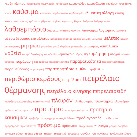
κέρδη
κίνητρα
καταγγελίες
κατανάλωση
κακοκαιρία
κανονισμός
κατάρτιση
καυσίμων
καυσόξυλα
καύσιμα
κλιματική αλλαγή
κλοπή
καύσι
καύσωνας
κερδοσκοπία
κερδοφορία
καυσίμων
κράνος
κράτος
κυβέρνηση
κυβικά
κυρώσεις
λίτρων
λαθραία
λαθρεμπορία
λαθρεμπόριο
λογισμικό
ληστεία
λιπαντήρια
ληστείες
λιγνίτης
λουκέτο
μελέτες
μέτρα δέουσας επιμέλειας
μέτρα προστασίας
μαφία
μείωση
μειώσεις
μελέτη
μητρώα
ναυτιλιακό
μπαταρίες
μεταφορικές
μικρόβια
μικτά κλιμάκια
μπαταρία
νοθεία
ογκομέτρηση
νομοσχέδιο
οδηγοί
νομιμη διακίνηση
νομοθεσία
νόμος
ορυκτά
παραβατικότητα
παράταση
καύσιμα
παραβάσεις
παραβάτικότητα
παραβατικότητατα
παρατηρητήριο τιμών
παραμεθόριος
περιβάλλον
παραπομπή
πετρέλαιο
περιθώριο κέρδους
πετρέλαιο
θέρμανσης
πετρέλαιο κίνησης
πετρελαιοειδή
πλαφόν
πλυντήρια
πληθωρισμός
πλυντήριο
πινακίδες κυκλοφορίας
πιστοποιητικά
πρατήρια
πρατήριο
πράσινο τέλος
πρακτικό
πρατήριο ενέργειας
καυσίμων
προδιαγραφές
προθεσμία
προβλήματα
προγραμματικές δηλώσεις
πρόστιμα
πρόσωπα
πυρκαγιά
προμέτρηση
πρωταθλητές
πτωχευτικός
ρεύμα
ρούβλια
συνάντηση
ρύπανση
ρύποι
σούπερ μάρκετ
στάθμη
στατιστικά
συμμορία
συνέδριο
συνέντευξη τύπου