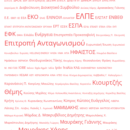
ΔΙΕΠΠΥ
ΔΙΜΕΑ
ΔΑΟΕ
ΔΕΣΦΑ
Δ.Α.Ο.Ε.
ΔΕΗ
ΔΕΠΑ Εμπορίας
ΔΙ.Μ.Ε.Α.
ΔΙΥΛΙΣΗ
ΔΙΥΛΙΣΤΗΡΙΑ
Διοικητικό Συμβούλιο
Διαβούλευση
Δρακακάκης Γιάννης
Δαγούμας Θ.
Δούκας Χάρης
ΕΛΠΕ
ΕΚΟ
ΕΝΒΕΘ
ΕΛΙΝΟΙΛ
ΕΛΣΤΑΤ
Ε.Ε.
ΕΕΑ
ΕΒΕΠ
ΕΕ
ΕΛΑΣ
ΕΛΛΑΚΤΩΡ
ΕΣΠΑ
ΕΡΤ
ΕΣΕΚ
ΕΠΑΝΤ
ΕΠΙΤΡΟΠΗ ΑΝΤΑΓΩΝΙΣΜΟΥ
ΕΡΓΑΝΗ
ΕΣΥΔ
ΕΤΕΑΕΠ
ΕΤΕΚΑ
ΕΤΕπ
ΕΥΠ
ΕΦΚ
Ενέργεια
Επιστρεπτέα Προκαταβολή
Ελλάδα
ΕΦΚΑ
Επιτροπάκης Π.
Επιτροπή
Επιτροπή Ανταγωνισμού
Ευρωπαϊκή Ένωση
Ευρωπαϊκό
ΗΦΑΙΣΤΟΣ
Κοινοβούλιο
Ευρώπη
ΗELLENiQ ENERGY
ΗΛΕΙΑ
ΗΜΑ
ΗΠΑ
Ηνωμένο Βασίλειο
Θεοδωρικάκος Τάκης
Ηράκλειο
Θεσσαλονίκη
Θράκη
ΘΕΡΜΟΙΛ
Θεοχάρης Χάρης
Θωμαδάκης
Ιταλία
ΙΟΒΕ
Ιράν
ΚΑΔ
Μ.
ΙΝΕ-ΓΣΕΕ
Ικόνιο
Ιλχάν Αχμέτ
Ινδία
ΚΑΘΗΜΕΡΙΝΗ
ΚΑΝΟΝΙΣΤΙΚΗ
ΚΕΔΑΚ
ΠΑΡΕΜΒΑΣΗ
ΚΕΠ
ΚΕΡΔΟΦΟΡΙΑ
ΚΙΝΑ
ΚΤΕΟ
Κίνα
Κίνημα Δημοκρατίας
Καββαθάς Γ.
Καλογήρου Ι.
Κιουρτζής
Καρανάσιος Π.
Κατρίνης Μανώλης
Κεγκέρογλου Βασίλης
Κερατσίνι
Θέμης
Κιούσης Μιχάλης
Κλίμα
Κολοκυθάς Αναστάσιος
Κονταξής Δημήτρης
Κορκίδης Βασίλης
Κώτσος Ευάγγελος
Κύπρος
Κρήτη
Κυρανάκης Κωνσταντίνος
Κρίντας Θ.
ΛΙΒΕΡΙΑ
ΜΑΜΙΔΑΚΗΣ
Λάτσης Σπ.
Λιανός Ι.
Λέσβος
Λιμενικό
ΜΕΛΚΟ
ΜΕΡΙΣΜΑ
ΜΗΤΡΩΟ ΑΠΟΒΛΗΤΩΝ
Μακρυβέλιος Δημήτρης
Μάρδας Δ.
Μαμουλάκης Χ.
Μάλαμα Κυριακή
Μαυράκης Γιάννης
Μαρκόπουλος Δημήτρης
Μαυράκης
Μασαλής Γιώργος
Μαυράκης Χάρης