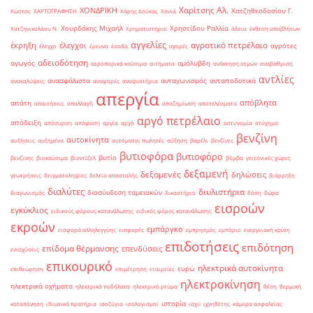
Χαρίτσης Αλ.
ΧΟΝΔΡΙΚΗ
Χατζηθεοδοσίου Γ.
Κώστας
ΧΑΡΤΟΓΡΑΦΗΣΗ
Χάρης Δούκας
Χανιά
Χουρδάκης Μιχαήλ
Χρηστίδου Ραλλία
Χατζηνικολάου Ν.
Χρηματιστήριο
άδεια
έκθεση αποβλήτων
αγγελίες
αγροτικό πετρέλαιο
έκρηξη
έλεγχοι
αγρότες
έλεγχο
έρευνα
έσοδα
αγορές
αδειοδότηση
αγωγός
αμόλυβδη
αεροπορικά καύσιμα
αιτήματα
ανάκτηση ατμών
αναβάθμιση
αντλίες
ανασφάλιστα
ανταγωνισμός
ανταποδοτικά
ανακαλύψεις
αναφορές
αναψυκτήρια
απεργία
απόβλητα
απάτη
απαιτήσεις
απαλλαγή
αποζημίωση
αποτελέσματα
αργό πετρέλαιο
απόδειξη
απόσυρση
απόφαση
αργία
αργό
αστυνομία
ατύχημα
βενζίνη
αυτοκίνητα
αυξήσεις
αυξημένα
αυτόματοι πωλητές
αύξηση
βαρέλι
βενζίνες
βυτιοφόρα
βυτιοφόρο
βυτίο
βενζίνης
βιοκαύσιμα
βιοντίζελ
βόμβα
γειτονικές χώρες
δεξαμενή
δεξαμενές
δηλώσεις
γεωτρήσεις
δειγματοληψίες
δελτίο αποστολής
διάρρηξη
διαλύτες
διυλιστήρια
διασύνδεση ταμειακών
διαγωνισμός
δικαστήριο
δόση
δώρα
εισροών
εγκύκλιος
ειδικούς φόρους κατανάλωσης
ειδικός φόρος κατανάλωσης
εκροών
εμπάργκο
εισφορά αλληλεγγύης
εισφορές
εμπρησμός
εμπόριο
ενεργειακή κρίση
επιδοτήσεις
επιδότηση
επίδομα θέρμανσης
επενδύσεις
ενισχύσεις
επικουρικό
ηλεκτρικά αυτοκίνητα
ευρώ
επιθεώρηση
επιμέτρηση
εταιρείες
ηλεκτροκίνηση
ηλεκτρικά οχήματα
ηλεκτρικά ποδήλατα
ηλεκτρικό ρεύμα
θέση
θερμική
ιστορία
καταπόνηση
ιδιωτικά πρατήρια
ισοζύγιο
ισολογισμοί
ισχύ
ιχνηθέτης
κάμερα ασφαλείας