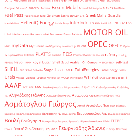
Delta Poseidon
e-ΕΦΚΑ
EBITDA
eFuel
diesel
e-katanalotis
e-shop
Economist
EKO Cyprus
Exxon-Mobil
Energean Oil
euro 5
EUROPOL
Eurostat
ExxonMobil Κύπρου
fit for 55
FuelMate
Fuel Pass
Greek Mafia
Guardian
Goldman Sachs
gov.gr
fuelprices.gr
fund
GPS
HelleniQ Energy
interlock
LNG
IRIS
LPG
Handelsblatt
Inside Story
kWh
LANA
LG
LPC
MOTOR OIL
Lukoil
Mediterranean Gas
mini market
Mohammad Sanusi Barkindo
OPEC
myData
OPEC+
Mytilineos
MWh
myΘέρμανση
newsauto.gr
OIL ONE
Open
POS
PLATTS
refinery margin
TV
Optima Bank
Petrolina
Porsche
Prudent Warrior
RealNews
Revoil
Royal Dutch Shell
self-test
Saudi Arabian Oil Company
REPSOL
RMM
SECU-TECH
SHELL
TotalEnergies
Stage II
TEXACO
TotalEnergy
SKG
Sokol
Sri Lanka
sts
twitter
Urals
WTI
Yiufi
vintage
Viohalco
voucher
windfall tax
WOOD
World Bank
«Άγιος Χριστόφορος»
΄1
ΑΑΔΕ
Αλβανία
ΑΦΜ
ΑΟΖ
ΑΠΕ
Αγγελική Ναταλία Αδαμοπούλου
Αλεξανδρούπολη
Αλεξιάδης
Αληγιζάκης Γιάννης
Αναφορά
Τρ.
Αναγνωστόπουλος Θ.
Αρβανιτίδης Γιώργος
Ασία
Ασμάτογλου Γιώργος
Αχτσιόγλου Έφη
Αττική
ΒΕΘ
Βέττας Ι.
Βεσυρόπουλος Απ.
Βελετάκης Ν.
Βαλκάνια
Βασίλης Βασιλειάδης
Βενεζουέλα
Βιλιάρδος Βασίλης
Βουλή
Βουλγαρία
ΓΣΕΒΕΕ
Βουλγαρίδης Γιώργος
Βρετανία
Βόρεια Μακεδονία
ΓΕΜΗ
Γεωργιάδης Άδωνις
Γενική Συνέλευση
Γερμανία
Γαλλία
Γιάννης Θεοτοκάς