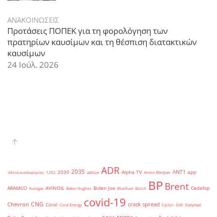
ΑΝΑΚΟΙΝΩΣΕΙΣ
Προτάσεις ΠΟΠΕΚ για τη φορολόγηση των
πρατηρίων καυσίμων και τη θέσπιση διατακτικών
καυσίμων
24 Ιούλ. 2026
ADR
2035
ANT1
2030
Alpha TV
app
'άδεια κυκλοφορίας
1202
adblue
Andre Bledjian
BP
Brent
ARAMCO
AVINOIL
Biden Joe
Cedefop
Autogas
Baker Hughes
BlueFuel
Bosch
covid-19
CNG
Chevron
crack spread
Coral
Coral Energy
Cyclon
DAF
Dailymail