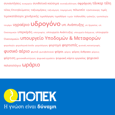
τάνκερ
τέλη
σφράγιση
συναντήσεις
συνθετικά καύσιμα
συνεργεία
συνταξιοδότηση
τελωνείο
τέλος Επιτηδεύματος
ταξινομήσεις
τιμές
ταξινόμηση
τεκμηρίωση
τηλεδιάσκεψη
τιμοκατάλογοι χονδρικής
τιμολόγηση
τιμολόγιο
τολουόλη
τιμών
τράπεζες
τροπολογία
υδρογόνο
υγραέριο
υπ. Ανάπτυξης
τσιγάρο
υπ. Εργασίας
υπ.
υπερκέρδη
υπουργείο Ανάπτυξης
υπουργείο
Οικονομικών
υποτροφίες
υπουργείο Ενέργειας
υπουργείο Υποδομών & Μεταφορών
Οικονομικών
φορτιστές
φορτηγά
φορολογία
φορολογικά έσοδα
φορολόγηση
φυσικές καταστροφές
φυσικό αέριο
φόροι
φωτιά
φόρος άνθρακα
φωτοβολταϊκά
φόρος
φόρους
φόρτιση
ψηφιακό
ψηφιακή κάρτα εργασίας
χρονοκαθυστέρηση
ψηφιακά εργαλεία
ωράριο
πελατολόγιο