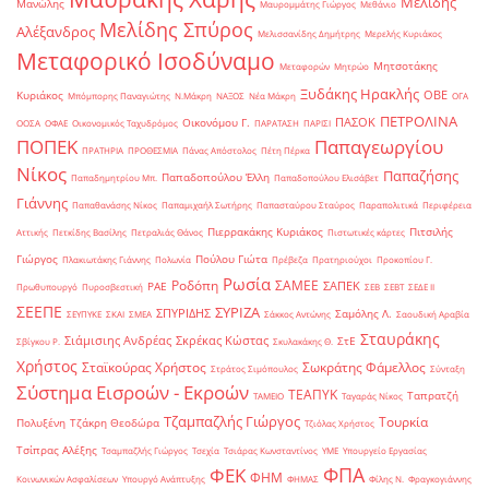
Μελίδης
Μανώλης
Μαυρομμάτης Γιώργος
Μεθάνιο
Μελίδης Σπύρος
Αλέξανδρος
Μελισσανίδης Δημήτρης
Μερελής Κυριάκος
Μεταφορικό Ισοδύναμο
Μητσοτάκης
Μεταφορών
Μητρώο
Ξυδάκης Ηρακλής
ΟΒΕ
Κυριάκος
Μπόμπορης Παναγιώτης
Ν.Μάκρη
ΝΑΞΟΣ
Νέα Μάκρη
ΟΓΑ
ΠΕΤΡΟΛΙΝΑ
ΠΑΣΟΚ
Οικονόμου Γ.
ΟΟΣΑ
ΟΦΑΕ
Οικονομικός Ταχυδρόμος
ΠΑΡΑΤΑΣΗ
ΠΑΡΙΣΙ
ΠΟΠΕΚ
Παπαγεωργίου
ΠΡΑΤΗΡΙΑ
ΠΡΟΘΕΣΜΙΑ
Πάνας Απόστολος
Πέτη Πέρκα
Νίκος
Παπαζήσης
Παπαδοπούλου Έλλη
Παπαδημητρίου Μπ.
Παπαδοπούλου Ελισάβετ
Γιάννης
Παπαθανάσης Νίκος
Παπαμιχαήλ Σωτήρης
Παπασταύρου Σταύρος
Παραπολιτικά
Περιφέρεια
Πιερρακάκης Κυριάκος
Πιτσιλής
Αττικής
Πετκίδης Βασίλης
Πετραλιάς Θάνος
Πιστωτικές κάρτες
Γιώργος
Πούλου Γιώτα
Πλακιωτάκης Γιάννης
Πολωνία
Πρέβεζα
Πρατηριούχοι
Προκοπίου Γ.
Ρωσία
Ροδόπη
ΣΑΜΕΕ
ΣΑΠΕΚ
ΡΑΕ
Πρωθυπουργό
Πυροσβεστική
ΣΕΒ
ΣΕΒΤ
ΣΕΔΕ ΙΙ
ΣΕΕΠΕ
ΣΥΡΙΖΑ
ΣΠΥΡΙΔΗΣ
Σαμόλης Λ.
ΣΕΥΠΥΚΕ
ΣΚΑΙ
ΣΜΕΑ
Σάκκος Αντώνης
Σαουδική Αραβία
Σταυράκης
Σιάμισιης Ανδρέας
Σκρέκας Κώστας
ΣτΕ
Σβίγκου Ρ.
Σκυλακάκης Θ.
Χρήστος
Σταϊκούρας Χρήστος
Σωκράτης Φάμελλος
Στράτος Σιμόπουλος
Σύνταξη
Σύστημα Εισροών - Εκροών
ΤΕΑΠΥΚ
Ταπρατζή
ΤΑΜΕΙΟ
Ταγαράς Νίκος
Τζαμπαζλής Γιώργος
Τουρκία
Πολυξένη
Τζάκρη Θεοδώρα
Τζιόλας Χρήστος
Τσίπρας Αλέξης
Τσαμπαζλής Γιώργος
Τσεχία
Τσιάρας Κωνσταντίνος
ΥΜΕ
Υπουργείο Εργασίας
ΦΠΑ
ΦΕΚ
ΦΗΜ
Κοινωνικών Ασφαλίσεων
Υπουργό Ανάπτυξης
ΦΗΜΑΣ
Φίλης Ν.
Φραγκογιάννης