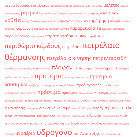
μελέτες
μέτρα δέουσας επιμέλειας
μέτρα προστασίας
μαφία
μείωση
μειώσεις
μελέτη
μητρώα
ναυτιλιακό
μπαταρίες
μεταφορικές
μικρόβια
μικτά κλιμάκια
μπαταρία
νοθεία
ογκομέτρηση
νομοσχέδιο
οδηγοί
νομιμη διακίνηση
νομοθεσία
νόμος
ορυκτά
παραβατικότητα
παράταση
καύσιμα
παραβάσεις
παραβάτικότητα
παραβατικότητατα
παρατηρητήριο τιμών
παραμεθόριος
περιβάλλον
παραπομπή
πετρέλαιο
περιθώριο κέρδους
πετρέλαιο
θέρμανσης
πετρέλαιο κίνησης
πετρελαιοειδή
πλαφόν
πλυντήρια
πληθωρισμός
πλυντήριο
πινακίδες κυκλοφορίας
πιστοποιητικά
πρατήρια
πρατήριο
πράσινο τέλος
πρακτικό
πρατήριο ενέργειας
καυσίμων
προδιαγραφές
προθεσμία
προβλήματα
προγραμματικές δηλώσεις
πρόστιμα
πρόσωπα
πυρκαγιά
προμέτρηση
πρωταθλητές
πτωχευτικός
ρεύμα
ρούβλια
συνάντηση
ρύπανση
ρύποι
σούπερ μάρκετ
στάθμη
στατιστικά
συμμορία
συνέδριο
συνέντευξη τύπου
τάνκερ
τέλη
σφράγιση
συναντήσεις
συνθετικά καύσιμα
συνεργεία
συνταξιοδότηση
τελωνείο
τέλος Επιτηδεύματος
ταξινομήσεις
τιμές
ταξινόμηση
τεκμηρίωση
τηλεδιάσκεψη
τιμοκατάλογοι χονδρικής
τιμολόγηση
τιμολόγιο
τολουόλη
τιμών
τράπεζες
τροπολογία
υδρογόνο
υγραέριο
υπ. Ανάπτυξης
τσιγάρο
υπ. Εργασίας
υπ.