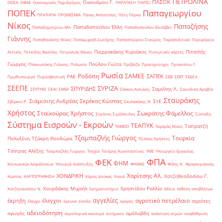
ΠΕΤΡΟΛΙΝΑ
ΠΑΣΟΚ
Οικονόμου Γ.
ΟΟΣΑ
ΟΦΑΕ
Οικονομικός Ταχυδρόμος
ΠΑΡΑΤΑΣΗ
ΠΑΡΙΣΙ
ΠΟΠΕΚ
Παπαγεωργίου
ΠΡΑΤΗΡΙΑ
ΠΡΟΘΕΣΜΙΑ
Πάνας Απόστολος
Πέτη Πέρκα
Νίκος
Παπαζήσης
Παπαδοπούλου Έλλη
Παπαδημητρίου Μπ.
Παπαδοπούλου Ελισάβετ
Γιάννης
Παπαθανάσης Νίκος
Παπαμιχαήλ Σωτήρης
Παπασταύρου Σταύρος
Παραπολιτικά
Περιφέρεια
Πιερρακάκης Κυριάκος
Πιτσιλής
Αττικής
Πετκίδης Βασίλης
Πετραλιάς Θάνος
Πιστωτικές κάρτες
Γιώργος
Πούλου Γιώτα
Πλακιωτάκης Γιάννης
Πολωνία
Πρέβεζα
Πρατηριούχοι
Προκοπίου Γ.
Ρωσία
Ροδόπη
ΣΑΜΕΕ
ΣΑΠΕΚ
ΡΑΕ
Πρωθυπουργό
Πυροσβεστική
ΣΕΒ
ΣΕΒΤ
ΣΕΔΕ ΙΙ
ΣΕΕΠΕ
ΣΥΡΙΖΑ
ΣΠΥΡΙΔΗΣ
Σαμόλης Λ.
ΣΕΥΠΥΚΕ
ΣΚΑΙ
ΣΜΕΑ
Σάκκος Αντώνης
Σαουδική Αραβία
Σταυράκης
Σιάμισιης Ανδρέας
Σκρέκας Κώστας
ΣτΕ
Σβίγκου Ρ.
Σκυλακάκης Θ.
Χρήστος
Σταϊκούρας Χρήστος
Σωκράτης Φάμελλος
Στράτος Σιμόπουλος
Σύνταξη
Σύστημα Εισροών - Εκροών
ΤΕΑΠΥΚ
Ταπρατζή
ΤΑΜΕΙΟ
Ταγαράς Νίκος
Τζαμπαζλής Γιώργος
Τουρκία
Πολυξένη
Τζάκρη Θεοδώρα
Τζιόλας Χρήστος
Τσίπρας Αλέξης
Τσαμπαζλής Γιώργος
Τσεχία
Τσιάρας Κωνσταντίνος
ΥΜΕ
Υπουργείο Εργασίας
ΦΠΑ
ΦΕΚ
ΦΗΜ
Κοινωνικών Ασφαλίσεων
Υπουργό Ανάπτυξης
ΦΗΜΑΣ
Φίλης Ν.
Φραγκογιάννης
Χαρίτσης Αλ.
ΧΟΝΔΡΙΚΗ
Χατζηθεοδοσίου Γ.
Κώστας
ΧΑΡΤΟΓΡΑΦΗΣΗ
Χάρης Δούκας
Χανιά
Χουρδάκης Μιχαήλ
Χρηστίδου Ραλλία
Χατζηνικολάου Ν.
Χρηματιστήριο
άδεια
έκθεση αποβλήτων
αγγελίες
αγροτικό πετρέλαιο
έκρηξη
έλεγχοι
αγρότες
έλεγχο
έρευνα
έσοδα
αγορές
αδειοδότηση
αγωγός
αμόλυβδη
αεροπορικά καύσιμα
αιτήματα
ανάκτηση ατμών
αναβάθμιση