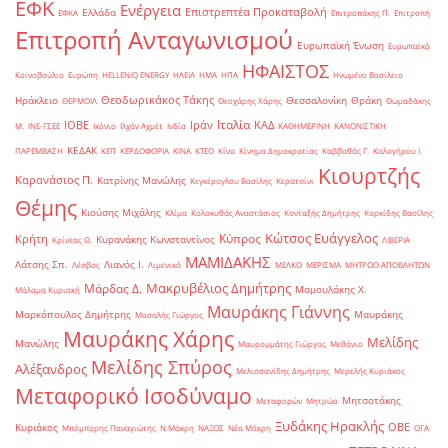
ΕΦΚ
Ενέργεια
Επιστρεπτέα Προκαταβολή
Ελλάδα
ΕΦΚΑ
Επιτροπάκης Π.
Επιτροπή
Επιτροπή Ανταγωνισμού
Ευρωπαϊκή Ένωση
Ευρωπαϊκό
ΗΦΑΙΣΤΟΣ
Κοινοβούλιο
Ευρώπη
ΗELLENiQ ENERGY
ΗΛΕΙΑ
ΗΜΑ
ΗΠΑ
Ηνωμένο Βασίλειο
Θεοδωρικάκος Τάκης
Ηράκλειο
Θεσσαλονίκη
Θράκη
ΘΕΡΜΟΙΛ
Θεοχάρης Χάρης
Θωμαδάκης
Ιταλία
ΙΟΒΕ
Ιράν
ΚΑΔ
Μ.
ΙΝΕ-ΓΣΕΕ
Ικόνιο
Ιλχάν Αχμέτ
Ινδία
ΚΑΘΗΜΕΡΙΝΗ
ΚΑΝΟΝΙΣΤΙΚΗ
ΚΕΔΑΚ
ΠΑΡΕΜΒΑΣΗ
ΚΕΠ
ΚΕΡΔΟΦΟΡΙΑ
ΚΙΝΑ
ΚΤΕΟ
Κίνα
Κίνημα Δημοκρατίας
Καββαθάς Γ.
Καλογήρου Ι.
Κιουρτζής
Καρανάσιος Π.
Κατρίνης Μανώλης
Κεγκέρογλου Βασίλης
Κερατσίνι
Θέμης
Κιούσης Μιχάλης
Κλίμα
Κολοκυθάς Αναστάσιος
Κονταξής Δημήτρης
Κορκίδης Βασίλης
Κώτσος Ευάγγελος
Κύπρος
Κρήτη
Κυρανάκης Κωνσταντίνος
Κρίντας Θ.
ΛΙΒΕΡΙΑ
ΜΑΜΙΔΑΚΗΣ
Λάτσης Σπ.
Λιανός Ι.
Λέσβος
Λιμενικό
ΜΕΛΚΟ
ΜΕΡΙΣΜΑ
ΜΗΤΡΩΟ ΑΠΟΒΛΗΤΩΝ
Μακρυβέλιος Δημήτρης
Μάρδας Δ.
Μαμουλάκης Χ.
Μάλαμα Κυριακή
Μαυράκης Γιάννης
Μαρκόπουλος Δημήτρης
Μαυράκης
Μασαλής Γιώργος
Μαυράκης Χάρης
Μελίδης
Μανώλης
Μαυρομμάτης Γιώργος
Μεθάνιο
Μελίδης Σπύρος
Αλέξανδρος
Μελισσανίδης Δημήτρης
Μερελής Κυριάκος
Μεταφορικό Ισοδύναμο
Μητσοτάκης
Μεταφορών
Μητρώο
Ξυδάκης Ηρακλής
ΟΒΕ
Κυριάκος
Μπόμπορης Παναγιώτης
Ν.Μάκρη
ΝΑΞΟΣ
Νέα Μάκρη
ΟΓΑ