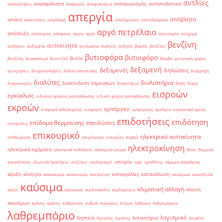
αντλίες
ανασφάλιστα
ανταγωνισμός
ανταποδοτικά
ανακαλύψεις
αναφορές
αναψυκτήρια
απεργία
απόβλητα
απάτη
απαιτήσεις
απαλλαγή
αποζημίωση
αποτελέσματα
αργό πετρέλαιο
απόδειξη
απόσυρση
απόφαση
αργία
αργό
αστυνομία
ατύχημα
βενζίνη
αυτοκίνητα
αυξήσεις
αυξημένα
αυτόματοι πωλητές
αύξηση
βαρέλι
βενζίνες
βυτιοφόρα
βυτιοφόρο
βυτίο
βενζίνης
βιοκαύσιμα
βιοντίζελ
βόμβα
γειτονικές χώρες
δεξαμενή
δεξαμενές
δηλώσεις
γεωτρήσεις
δειγματοληψίες
δελτίο αποστολής
διάρρηξη
διαλύτες
διυλιστήρια
διασύνδεση ταμειακών
διαγωνισμός
δικαστήριο
δόση
δώρα
εισροών
εγκύκλιος
ειδικούς φόρους κατανάλωσης
ειδικός φόρος κατανάλωσης
εκροών
εμπάργκο
εισφορά αλληλεγγύης
εισφορές
εμπρησμός
εμπόριο
ενεργειακή κρίση
επιδοτήσεις
επιδότηση
επίδομα θέρμανσης
επενδύσεις
ενισχύσεις
επικουρικό
ηλεκτρικά αυτοκίνητα
ευρώ
επιθεώρηση
επιμέτρηση
εταιρείες
ηλεκτροκίνηση
ηλεκτρικά οχήματα
ηλεκτρικά ποδήλατα
ηλεκτρικό ρεύμα
θέση
θερμική
ιστορία
καταπόνηση
ιδιωτικά πρατήρια
ισοζύγιο
ισολογισμοί
ισχύ
ιχνηθέτης
κάμερα ασφαλείας
κέρδη
κίνητρα
καταγγελίες
κατανάλωση
κακοκαιρία
κανονισμός
κατάρτιση
καυσίμων
καυσόξυλα
καύσιμα
κλιματική αλλαγή
κλοπή
καύσι
καύσωνας
κερδοσκοπία
κερδοφορία
καυσίμων
κράνος
κράτος
κυβέρνηση
κυβικά
κυρώσεις
λίτρων
λαθραία
λαθρεμπορία
λαθρεμπόριο
λογισμικό
ληστεία
λιπαντήρια
ληστείες
λιγνίτης
λουκέτο