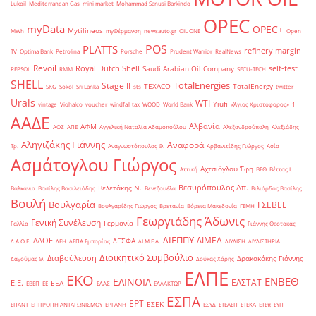
Lukoil
Mediterranean Gas
mini market
Mohammad Sanusi Barkindo
OPEC
myData
OPEC+
Mytilineos
MWh
myΘέρμανση
newsauto.gr
OIL ONE
Open
POS
PLATTS
refinery margin
TV
Optima Bank
Petrolina
Porsche
Prudent Warrior
RealNews
Revoil
Royal Dutch Shell
self-test
Saudi Arabian Oil Company
REPSOL
RMM
SECU-TECH
SHELL
TotalEnergies
Stage II
TEXACO
TotalEnergy
SKG
Sokol
Sri Lanka
sts
twitter
Urals
WTI
Yiufi
vintage
Viohalco
voucher
windfall tax
WOOD
World Bank
«Άγιος Χριστόφορος»
΄1
ΑΑΔΕ
Αλβανία
ΑΦΜ
ΑΟΖ
ΑΠΕ
Αγγελική Ναταλία Αδαμοπούλου
Αλεξανδρούπολη
Αλεξιάδης
Αληγιζάκης Γιάννης
Αναφορά
Τρ.
Αναγνωστόπουλος Θ.
Αρβανιτίδης Γιώργος
Ασία
Ασμάτογλου Γιώργος
Αχτσιόγλου Έφη
Αττική
ΒΕΘ
Βέττας Ι.
Βεσυρόπουλος Απ.
Βελετάκης Ν.
Βαλκάνια
Βασίλης Βασιλειάδης
Βενεζουέλα
Βιλιάρδος Βασίλης
Βουλή
Βουλγαρία
ΓΣΕΒΕΕ
Βουλγαρίδης Γιώργος
Βρετανία
Βόρεια Μακεδονία
ΓΕΜΗ
Γεωργιάδης Άδωνις
Γενική Συνέλευση
Γερμανία
Γαλλία
Γιάννης Θεοτοκάς
ΔΙΕΠΠΥ
ΔΙΜΕΑ
ΔΑΟΕ
ΔΕΣΦΑ
Δ.Α.Ο.Ε.
ΔΕΗ
ΔΕΠΑ Εμπορίας
ΔΙ.Μ.Ε.Α.
ΔΙΥΛΙΣΗ
ΔΙΥΛΙΣΤΗΡΙΑ
Διοικητικό Συμβούλιο
Διαβούλευση
Δρακακάκης Γιάννης
Δαγούμας Θ.
Δούκας Χάρης
ΕΛΠΕ
ΕΚΟ
ΕΝΒΕΘ
ΕΛΙΝΟΙΛ
ΕΛΣΤΑΤ
Ε.Ε.
ΕΕΑ
ΕΒΕΠ
ΕΕ
ΕΛΑΣ
ΕΛΛΑΚΤΩΡ
ΕΣΠΑ
ΕΡΤ
ΕΣΕΚ
ΕΠΑΝΤ
ΕΠΙΤΡΟΠΗ ΑΝΤΑΓΩΝΙΣΜΟΥ
ΕΡΓΑΝΗ
ΕΣΥΔ
ΕΤΕΑΕΠ
ΕΤΕΚΑ
ΕΤΕπ
ΕΥΠ