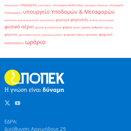
υπερκέρδη
υπουργείο Ανάπτυξης
υπουργείο
Οικονομικών
υποτροφίες
υπουργείο Ενέργειας
υπουργείο Υποδομών & Μεταφορών
Οικονομικών
φορτιστές
φορτηγά
φορολογία
φορολογικά έσοδα
φορολόγηση
φυσικές καταστροφές
φυσικό αέριο
φόροι
φωτιά
φόρος άνθρακα
φωτοβολταϊκά
φόρος
φόρους
φόρτιση
ψηφιακό
ψηφιακή κάρτα εργασίας
χρονοκαθυστέρηση
ψηφιακά εργαλεία
ωράριο
πελατολόγιο
ΕΔΡΑ:
Διεύθυνση: Αρχιμήδους 29