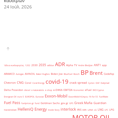
καυσίμων
24 Ιούλ. 2026
ADR
2035
ANT1
2030
Alpha TV
app
'άδεια κυκλοφορίας
1202
adblue
Andre Bledjian
BP
Brent
ARAMCO
AVINOIL
Biden Joe
Cedefop
Autogas
Baker Hughes
BlueFuel
Bosch
covid-19
CNG
Chevron
crack spread
Coral
Coral Energy
Cyclon
DAF
Dailymail
Delta Poseidon
e-ΕΦΚΑ
EBITDA
eFuel
diesel
e-katanalotis
e-shop
Economist
EKO Cyprus
Exxon-Mobil
Energean Oil
euro 5
EUROPOL
Eurostat
ExxonMobil Κύπρου
fit for 55
FuelMate
Fuel Pass
Greek Mafia
Guardian
Goldman Sachs
gov.gr
fuelprices.gr
fund
GPS
HelleniQ Energy
interlock
LNG
IRIS
LPG
Handelsblatt
Inside Story
kWh
LANA
LG
LPC
MOTOR OIL