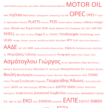
MOTOR OIL
Lukoil
Mediterranean Gas
mini market
Mohammad Sanusi Barkindo
OPEC
myData
OPEC+
Mytilineos
MWh
myΘέρμανση
newsauto.gr
OIL ONE
Open
POS
PLATTS
refinery margin
TV
Optima Bank
Petrolina
Porsche
Prudent Warrior
RealNews
Revoil
Royal Dutch Shell
self-test
Saudi Arabian Oil Company
REPSOL
RMM
SECU-TECH
SHELL
TotalEnergies
Stage II
TEXACO
TotalEnergy
SKG
Sokol
Sri Lanka
sts
twitter
Urals
WTI
Yiufi
vintage
Viohalco
voucher
windfall tax
WOOD
World Bank
«Άγιος Χριστόφορος»
΄1
ΑΑΔΕ
Αλβανία
ΑΦΜ
ΑΟΖ
ΑΠΕ
Αγγελική Ναταλία Αδαμοπούλου
Αλεξανδρούπολη
Αλεξιάδης
Αληγιζάκης Γιάννης
Αναφορά
Τρ.
Αναγνωστόπουλος Θ.
Αρβανιτίδης Γιώργος
Ασία
Ασμάτογλου Γιώργος
Αχτσιόγλου Έφη
Αττική
ΒΕΘ
Βέττας Ι.
Βεσυρόπουλος Απ.
Βελετάκης Ν.
Βαλκάνια
Βασίλης Βασιλειάδης
Βενεζουέλα
Βιλιάρδος Βασίλης
Βουλή
Βουλγαρία
ΓΣΕΒΕΕ
Βουλγαρίδης Γιώργος
Βρετανία
Βόρεια Μακεδονία
ΓΕΜΗ
Γεωργιάδης Άδωνις
Γενική Συνέλευση
Γερμανία
Γαλλία
Γιάννης Θεοτοκάς
ΔΙΕΠΠΥ
ΔΙΜΕΑ
ΔΑΟΕ
ΔΕΣΦΑ
Δ.Α.Ο.Ε.
ΔΕΗ
ΔΕΠΑ Εμπορίας
ΔΙ.Μ.Ε.Α.
ΔΙΥΛΙΣΗ
ΔΙΥΛΙΣΤΗΡΙΑ
Διοικητικό Συμβούλιο
Διαβούλευση
Δρακακάκης Γιάννης
Δαγούμας Θ.
Δούκας Χάρης
ΕΛΠΕ
ΕΚΟ
ΕΝΒΕΘ
ΕΛΙΝΟΙΛ
ΕΛΣΤΑΤ
Ε.Ε.
ΕΕΑ
ΕΒΕΠ
ΕΕ
ΕΛΑΣ
ΕΛΛΑΚΤΩΡ
ΕΣΠΑ