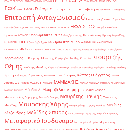
ΕΡΤ
ΕΣΕΚ
ΕΠΑΝΤ
ΕΠΙΤΡΟΠΗ ΑΝΤΑΓΩΝΙΣΜΟΥ
ΕΡΓΑΝΗ
ΕΣΥΔ
ΕΤΕΑΕΠ
ΕΤΕΚΑ
ΕΤΕπ
ΕΥΠ
ΕΦΚ
Ενέργεια
Επιστρεπτέα Προκαταβολή
Ελλάδα
ΕΦΚΑ
Επιτροπάκης Π.
Επιτροπή
Επιτροπή Ανταγωνισμού
Ευρωπαϊκή Ένωση
Ευρωπαϊκό
ΗΦΑΙΣΤΟΣ
Κοινοβούλιο
Ευρώπη
ΗELLENiQ ENERGY
ΗΛΕΙΑ
ΗΜΑ
ΗΠΑ
Ηνωμένο Βασίλειο
Θεοδωρικάκος Τάκης
Ηράκλειο
Θεσσαλονίκη
Θράκη
ΘΕΡΜΟΙΛ
Θεοχάρης Χάρης
Θωμαδάκης
Ιταλία
ΙΟΒΕ
Ιράν
ΚΑΔ
Μ.
ΙΝΕ-ΓΣΕΕ
Ικόνιο
Ιλχάν Αχμέτ
Ινδία
ΚΑΘΗΜΕΡΙΝΗ
ΚΑΝΟΝΙΣΤΙΚΗ
ΚΕΔΑΚ
ΠΑΡΕΜΒΑΣΗ
ΚΕΠ
ΚΕΡΔΟΦΟΡΙΑ
ΚΙΝΑ
ΚΤΕΟ
Κίνα
Κίνημα Δημοκρατίας
Καββαθάς Γ.
Καλογήρου Ι.
Κιουρτζής
Καρανάσιος Π.
Κατρίνης Μανώλης
Κεγκέρογλου Βασίλης
Κερατσίνι
Θέμης
Κιούσης Μιχάλης
Κλίμα
Κολοκυθάς Αναστάσιος
Κονταξής Δημήτρης
Κορκίδης Βασίλης
Κώτσος Ευάγγελος
Κύπρος
Κρήτη
Κυρανάκης Κωνσταντίνος
Κρίντας Θ.
ΛΙΒΕΡΙΑ
ΜΑΜΙΔΑΚΗΣ
Λάτσης Σπ.
Λιανός Ι.
Λέσβος
Λιμενικό
ΜΕΛΚΟ
ΜΕΡΙΣΜΑ
ΜΗΤΡΩΟ ΑΠΟΒΛΗΤΩΝ
Μακρυβέλιος Δημήτρης
Μάρδας Δ.
Μαμουλάκης Χ.
Μάλαμα Κυριακή
Μαυράκης Γιάννης
Μαρκόπουλος Δημήτρης
Μαυράκης
Μασαλής Γιώργος
Μαυράκης Χάρης
Μελίδης
Μανώλης
Μαυρομμάτης Γιώργος
Μεθάνιο
Μελίδης Σπύρος
Αλέξανδρος
Μελισσανίδης Δημήτρης
Μερελής Κυριάκος
Μεταφορικό Ισοδύναμο
Μητσοτάκης
Μεταφορών
Μητρώο
Ξυδάκης Ηρακλής
ΟΒΕ
Κυριάκος
Μπόμπορης Παναγιώτης
Ν.Μάκρη
ΝΑΞΟΣ
Νέα Μάκρη
ΟΓΑ