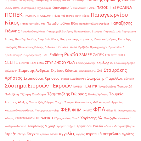
ΠΕΤΡΟΛΙΝΑ
ΠΑΣΟΚ
Οικονόμου Γ.
ΟΟΣΑ
ΟΦΑΕ
Οικονομικός Ταχυδρόμος
ΠΑΡΑΤΑΣΗ
ΠΑΡΙΣΙ
ΠΟΠΕΚ
Παπαγεωργίου
ΠΡΑΤΗΡΙΑ
ΠΡΟΘΕΣΜΙΑ
Πάνας Απόστολος
Πέτη Πέρκα
Νίκος
Παπαζήσης
Παπαδοπούλου Έλλη
Παπαδημητρίου Μπ.
Παπαδοπούλου Ελισάβετ
Γιάννης
Παπαθανάσης Νίκος
Παπαμιχαήλ Σωτήρης
Παπασταύρου Σταύρος
Παραπολιτικά
Περιφέρεια
Πιερρακάκης Κυριάκος
Πιτσιλής
Αττικής
Πετκίδης Βασίλης
Πετραλιάς Θάνος
Πιστωτικές κάρτες
Γιώργος
Πούλου Γιώτα
Πλακιωτάκης Γιάννης
Πολωνία
Πρέβεζα
Πρατηριούχοι
Προκοπίου Γ.
Ρωσία
Ροδόπη
ΣΑΜΕΕ
ΣΑΠΕΚ
ΡΑΕ
Πρωθυπουργό
Πυροσβεστική
ΣΕΒ
ΣΕΒΤ
ΣΕΔΕ ΙΙ
ΣΕΕΠΕ
ΣΥΡΙΖΑ
ΣΠΥΡΙΔΗΣ
Σαμόλης Λ.
ΣΕΥΠΥΚΕ
ΣΚΑΙ
ΣΜΕΑ
Σάκκος Αντώνης
Σαουδική Αραβία
Σταυράκης
Σιάμισιης Ανδρέας
Σκρέκας Κώστας
ΣτΕ
Σβίγκου Ρ.
Σκυλακάκης Θ.
Χρήστος
Σταϊκούρας Χρήστος
Σωκράτης Φάμελλος
Στράτος Σιμόπουλος
Σύνταξη
Σύστημα Εισροών - Εκροών
ΤΕΑΠΥΚ
Ταπρατζή
ΤΑΜΕΙΟ
Ταγαράς Νίκος
Τζαμπαζλής Γιώργος
Τουρκία
Πολυξένη
Τζάκρη Θεοδώρα
Τζιόλας Χρήστος
Τσίπρας Αλέξης
Τσαμπαζλής Γιώργος
Τσεχία
Τσιάρας Κωνσταντίνος
ΥΜΕ
Υπουργείο Εργασίας
ΦΠΑ
ΦΕΚ
ΦΗΜ
Κοινωνικών Ασφαλίσεων
Υπουργό Ανάπτυξης
ΦΗΜΑΣ
Φίλης Ν.
Φραγκογιάννης
Χαρίτσης Αλ.
ΧΟΝΔΡΙΚΗ
Χατζηθεοδοσίου Γ.
Κώστας
ΧΑΡΤΟΓΡΑΦΗΣΗ
Χάρης Δούκας
Χανιά
Χουρδάκης Μιχαήλ
Χρηστίδου Ραλλία
Χατζηνικολάου Ν.
Χρηματιστήριο
άδεια
έκθεση αποβλήτων
αγγελίες
αγροτικό πετρέλαιο
έκρηξη
έλεγχοι
αγρότες
έλεγχο
έρευνα
έσοδα
αγορές