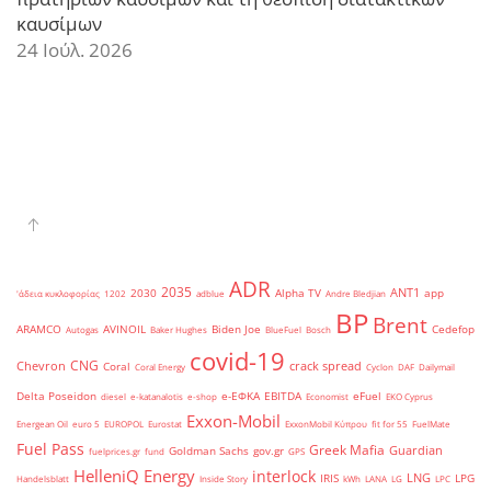
καυσίμων
24 Ιούλ. 2026
ADR
2035
ANT1
2030
Alpha TV
app
'άδεια κυκλοφορίας
1202
adblue
Andre Bledjian
BP
Brent
ARAMCO
AVINOIL
Biden Joe
Cedefop
Autogas
Baker Hughes
BlueFuel
Bosch
covid-19
CNG
Chevron
crack spread
Coral
Coral Energy
Cyclon
DAF
Dailymail
Delta Poseidon
e-ΕΦΚΑ
EBITDA
eFuel
diesel
e-katanalotis
e-shop
Economist
EKO Cyprus
Exxon-Mobil
Energean Oil
euro 5
EUROPOL
Eurostat
ExxonMobil Κύπρου
fit for 55
FuelMate
Fuel Pass
Greek Mafia
Guardian
Goldman Sachs
gov.gr
fuelprices.gr
fund
GPS
HelleniQ Energy
interlock
LNG
IRIS
LPG
Handelsblatt
Inside Story
kWh
LANA
LG
LPC