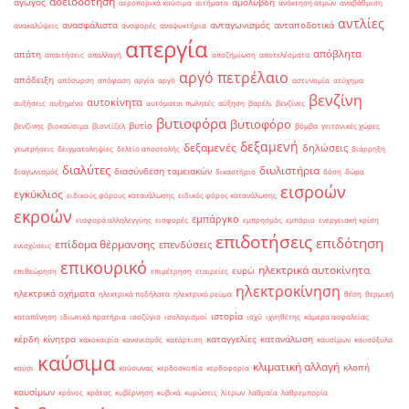
αδειοδότηση
αγωγός
αμόλυβδη
αεροπορικά καύσιμα
αιτήματα
ανάκτηση ατμών
αναβάθμιση
αντλίες
ανασφάλιστα
ανταγωνισμός
ανταποδοτικά
ανακαλύψεις
αναφορές
αναψυκτήρια
απεργία
απόβλητα
απάτη
απαιτήσεις
απαλλαγή
αποζημίωση
αποτελέσματα
αργό πετρέλαιο
απόδειξη
απόσυρση
απόφαση
αργία
αργό
αστυνομία
ατύχημα
βενζίνη
αυτοκίνητα
αυξήσεις
αυξημένα
αυτόματοι πωλητές
αύξηση
βαρέλι
βενζίνες
βυτιοφόρα
βυτιοφόρο
βυτίο
βενζίνης
βιοκαύσιμα
βιοντίζελ
βόμβα
γειτονικές χώρες
δεξαμενή
δεξαμενές
δηλώσεις
γεωτρήσεις
δειγματοληψίες
δελτίο αποστολής
διάρρηξη
διαλύτες
διυλιστήρια
διασύνδεση ταμειακών
διαγωνισμός
δικαστήριο
δόση
δώρα
εισροών
εγκύκλιος
ειδικούς φόρους κατανάλωσης
ειδικός φόρος κατανάλωσης
εκροών
εμπάργκο
εισφορά αλληλεγγύης
εισφορές
εμπρησμός
εμπόριο
ενεργειακή κρίση
επιδοτήσεις
επιδότηση
επίδομα θέρμανσης
επενδύσεις
ενισχύσεις
επικουρικό
ηλεκτρικά αυτοκίνητα
ευρώ
επιθεώρηση
επιμέτρηση
εταιρείες
ηλεκτροκίνηση
ηλεκτρικά οχήματα
ηλεκτρικά ποδήλατα
ηλεκτρικό ρεύμα
θέση
θερμική
ιστορία
καταπόνηση
ιδιωτικά πρατήρια
ισοζύγιο
ισολογισμοί
ισχύ
ιχνηθέτης
κάμερα ασφαλείας
κέρδη
κίνητρα
καταγγελίες
κατανάλωση
κακοκαιρία
κανονισμός
κατάρτιση
καυσίμων
καυσόξυλα
καύσιμα
κλιματική αλλαγή
κλοπή
καύσι
καύσωνας
κερδοσκοπία
κερδοφορία
καυσίμων
κράνος
κράτος
κυβέρνηση
κυβικά
κυρώσεις
λίτρων
λαθραία
λαθρεμπορία