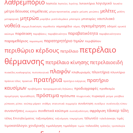
λαθρεμπόριο
λογισμικό
ληστεία
λιπαντήρια
ληστείες
λιγνίτης
λουκέτο
μελέτες
μέτρα δέουσας επιμέλειας
μέτρα προστασίας
μαφία
μείωση
μειώσεις
μελέτη
μητρώα
ναυτιλιακό
μπαταρίες
μεταφορικές
μικρόβια
μικτά κλιμάκια
μπαταρία
νοθεία
ογκομέτρηση
νομοσχέδιο
οδηγοί
νομιμη διακίνηση
νομοθεσία
νόμος
ορυκτά
παραβατικότητα
παράταση
καύσιμα
παραβάσεις
παραβάτικότητα
παραβατικότητατα
παρατηρητήριο τιμών
παραμεθόριος
περιβάλλον
παραπομπή
πετρέλαιο
περιθώριο κέρδους
πετρέλαιο
θέρμανσης
πετρέλαιο κίνησης
πετρελαιοειδή
πλαφόν
πλυντήρια
πληθωρισμός
πλυντήριο
πινακίδες κυκλοφορίας
πιστοποιητικά
πρατήρια
πρατήριο
πράσινο τέλος
πρακτικό
πρατήριο ενέργειας
καυσίμων
προδιαγραφές
προθεσμία
προβλήματα
προγραμματικές δηλώσεις
πρόστιμα
πρόσωπα
πυρκαγιά
προμέτρηση
πρωταθλητές
πτωχευτικός
ρεύμα
ρούβλια
συνάντηση
ρύπανση
ρύποι
σούπερ μάρκετ
στάθμη
στατιστικά
συμμορία
συνέδριο
συνέντευξη τύπου
τάνκερ
τέλη
σφράγιση
συναντήσεις
συνθετικά καύσιμα
συνεργεία
συνταξιοδότηση
τελωνείο
τέλος Επιτηδεύματος
ταξινομήσεις
τιμές
ταξινόμηση
τεκμηρίωση
τηλεδιάσκεψη
τιμοκατάλογοι χονδρικής
τιμολόγηση
τιμολόγιο
τολουόλη
τιμών
τράπεζες
τροπολογία