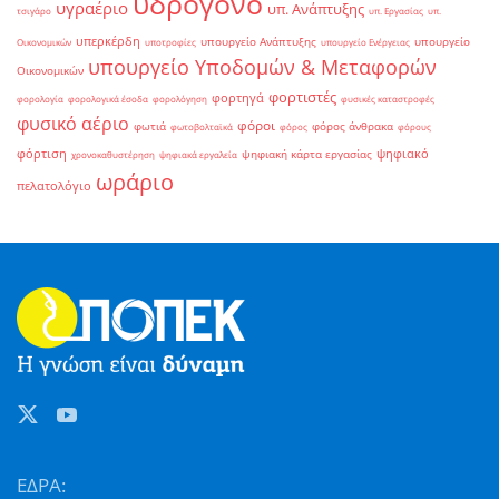
υδρογόνο
υγραέριο
υπ. Ανάπτυξης
τσιγάρο
υπ. Εργασίας
υπ.
υπερκέρδη
υπουργείο Ανάπτυξης
υπουργείο
Οικονομικών
υποτροφίες
υπουργείο Ενέργειας
υπουργείο Υποδομών & Μεταφορών
Οικονομικών
φορτιστές
φορτηγά
φορολογία
φορολογικά έσοδα
φορολόγηση
φυσικές καταστροφές
φυσικό αέριο
φόροι
φωτιά
φόρος άνθρακα
φωτοβολταϊκά
φόρος
φόρους
φόρτιση
ψηφιακό
ψηφιακή κάρτα εργασίας
χρονοκαθυστέρηση
ψηφιακά εργαλεία
ωράριο
πελατολόγιο
ΕΔΡΑ: