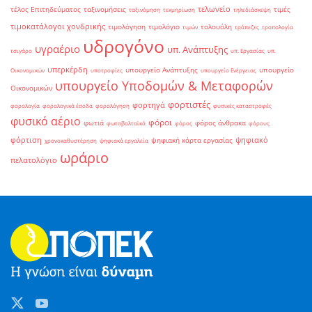
τελωνείο
τέλος Επιτηδεύματος
ταξινομήσεις
τιμές
ταξινόμηση
τεκμηρίωση
τηλεδιάσκεψη
τιμοκατάλογοι χονδρικής
τιμολόγηση
τιμολόγιο
τολουόλη
τιμών
τράπεζες
τροπολογία
υδρογόνο
υγραέριο
υπ. Ανάπτυξης
τσιγάρο
υπ. Εργασίας
υπ.
υπερκέρδη
υπουργείο Ανάπτυξης
υπουργείο
Οικονομικών
υποτροφίες
υπουργείο Ενέργειας
υπουργείο Υποδομών & Μεταφορών
Οικονομικών
φορτιστές
φορτηγά
φορολογία
φορολογικά έσοδα
φορολόγηση
φυσικές καταστροφές
φυσικό αέριο
φόροι
φωτιά
φόρος άνθρακα
φωτοβολταϊκά
φόρος
φόρους
φόρτιση
ψηφιακό
ψηφιακή κάρτα εργασίας
χρονοκαθυστέρηση
ψηφιακά εργαλεία
ωράριο
πελατολόγιο