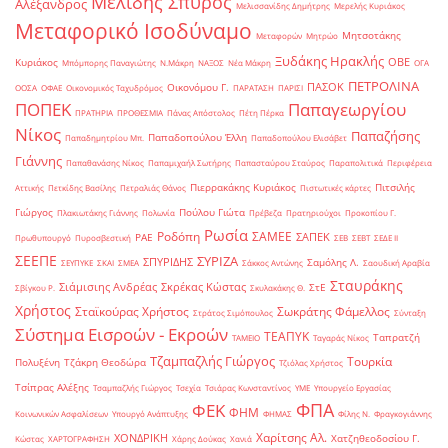
Μελίδης Σπύρος
Αλέξανδρος
Μελισσανίδης Δημήτρης
Μερελής Κυριάκος
Μεταφορικό Ισοδύναμο
Μητσοτάκης
Μεταφορών
Μητρώο
Ξυδάκης Ηρακλής
ΟΒΕ
Κυριάκος
Μπόμπορης Παναγιώτης
Ν.Μάκρη
ΝΑΞΟΣ
Νέα Μάκρη
ΟΓΑ
ΠΕΤΡΟΛΙΝΑ
ΠΑΣΟΚ
Οικονόμου Γ.
ΟΟΣΑ
ΟΦΑΕ
Οικονομικός Ταχυδρόμος
ΠΑΡΑΤΑΣΗ
ΠΑΡΙΣΙ
ΠΟΠΕΚ
Παπαγεωργίου
ΠΡΑΤΗΡΙΑ
ΠΡΟΘΕΣΜΙΑ
Πάνας Απόστολος
Πέτη Πέρκα
Νίκος
Παπαζήσης
Παπαδοπούλου Έλλη
Παπαδημητρίου Μπ.
Παπαδοπούλου Ελισάβετ
Γιάννης
Παπαθανάσης Νίκος
Παπαμιχαήλ Σωτήρης
Παπασταύρου Σταύρος
Παραπολιτικά
Περιφέρεια
Πιερρακάκης Κυριάκος
Πιτσιλής
Αττικής
Πετκίδης Βασίλης
Πετραλιάς Θάνος
Πιστωτικές κάρτες
Γιώργος
Πούλου Γιώτα
Πλακιωτάκης Γιάννης
Πολωνία
Πρέβεζα
Πρατηριούχοι
Προκοπίου Γ.
Ρωσία
Ροδόπη
ΣΑΜΕΕ
ΣΑΠΕΚ
ΡΑΕ
Πρωθυπουργό
Πυροσβεστική
ΣΕΒ
ΣΕΒΤ
ΣΕΔΕ ΙΙ
ΣΕΕΠΕ
ΣΥΡΙΖΑ
ΣΠΥΡΙΔΗΣ
Σαμόλης Λ.
ΣΕΥΠΥΚΕ
ΣΚΑΙ
ΣΜΕΑ
Σάκκος Αντώνης
Σαουδική Αραβία
Σταυράκης
Σιάμισιης Ανδρέας
Σκρέκας Κώστας
ΣτΕ
Σβίγκου Ρ.
Σκυλακάκης Θ.
Χρήστος
Σταϊκούρας Χρήστος
Σωκράτης Φάμελλος
Στράτος Σιμόπουλος
Σύνταξη
Σύστημα Εισροών - Εκροών
ΤΕΑΠΥΚ
Ταπρατζή
ΤΑΜΕΙΟ
Ταγαράς Νίκος
Τζαμπαζλής Γιώργος
Τουρκία
Πολυξένη
Τζάκρη Θεοδώρα
Τζιόλας Χρήστος
Τσίπρας Αλέξης
Τσαμπαζλής Γιώργος
Τσεχία
Τσιάρας Κωνσταντίνος
ΥΜΕ
Υπουργείο Εργασίας
ΦΠΑ
ΦΕΚ
ΦΗΜ
Κοινωνικών Ασφαλίσεων
Υπουργό Ανάπτυξης
ΦΗΜΑΣ
Φίλης Ν.
Φραγκογιάννης
Χαρίτσης Αλ.
ΧΟΝΔΡΙΚΗ
Χατζηθεοδοσίου Γ.
Κώστας
ΧΑΡΤΟΓΡΑΦΗΣΗ
Χάρης Δούκας
Χανιά