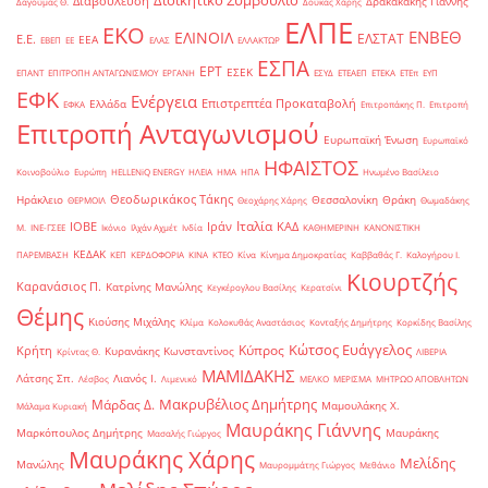
Διοικητικό Συμβούλιο
Διαβούλευση
Δρακακάκης Γιάννης
Δαγούμας Θ.
Δούκας Χάρης
ΕΛΠΕ
ΕΚΟ
ΕΝΒΕΘ
ΕΛΙΝΟΙΛ
ΕΛΣΤΑΤ
Ε.Ε.
ΕΕΑ
ΕΒΕΠ
ΕΕ
ΕΛΑΣ
ΕΛΛΑΚΤΩΡ
ΕΣΠΑ
ΕΡΤ
ΕΣΕΚ
ΕΠΑΝΤ
ΕΠΙΤΡΟΠΗ ΑΝΤΑΓΩΝΙΣΜΟΥ
ΕΡΓΑΝΗ
ΕΣΥΔ
ΕΤΕΑΕΠ
ΕΤΕΚΑ
ΕΤΕπ
ΕΥΠ
ΕΦΚ
Ενέργεια
Επιστρεπτέα Προκαταβολή
Ελλάδα
ΕΦΚΑ
Επιτροπάκης Π.
Επιτροπή
Επιτροπή Ανταγωνισμού
Ευρωπαϊκή Ένωση
Ευρωπαϊκό
ΗΦΑΙΣΤΟΣ
Κοινοβούλιο
Ευρώπη
ΗELLENiQ ENERGY
ΗΛΕΙΑ
ΗΜΑ
ΗΠΑ
Ηνωμένο Βασίλειο
Θεοδωρικάκος Τάκης
Ηράκλειο
Θεσσαλονίκη
Θράκη
ΘΕΡΜΟΙΛ
Θεοχάρης Χάρης
Θωμαδάκης
Ιταλία
ΙΟΒΕ
Ιράν
ΚΑΔ
Μ.
ΙΝΕ-ΓΣΕΕ
Ικόνιο
Ιλχάν Αχμέτ
Ινδία
ΚΑΘΗΜΕΡΙΝΗ
ΚΑΝΟΝΙΣΤΙΚΗ
ΚΕΔΑΚ
ΠΑΡΕΜΒΑΣΗ
ΚΕΠ
ΚΕΡΔΟΦΟΡΙΑ
ΚΙΝΑ
ΚΤΕΟ
Κίνα
Κίνημα Δημοκρατίας
Καββαθάς Γ.
Καλογήρου Ι.
Κιουρτζής
Καρανάσιος Π.
Κατρίνης Μανώλης
Κεγκέρογλου Βασίλης
Κερατσίνι
Θέμης
Κιούσης Μιχάλης
Κλίμα
Κολοκυθάς Αναστάσιος
Κονταξής Δημήτρης
Κορκίδης Βασίλης
Κώτσος Ευάγγελος
Κύπρος
Κρήτη
Κυρανάκης Κωνσταντίνος
Κρίντας Θ.
ΛΙΒΕΡΙΑ
ΜΑΜΙΔΑΚΗΣ
Λάτσης Σπ.
Λιανός Ι.
Λέσβος
Λιμενικό
ΜΕΛΚΟ
ΜΕΡΙΣΜΑ
ΜΗΤΡΩΟ ΑΠΟΒΛΗΤΩΝ
Μακρυβέλιος Δημήτρης
Μάρδας Δ.
Μαμουλάκης Χ.
Μάλαμα Κυριακή
Μαυράκης Γιάννης
Μαρκόπουλος Δημήτρης
Μαυράκης
Μασαλής Γιώργος
Μαυράκης Χάρης
Μελίδης
Μανώλης
Μαυρομμάτης Γιώργος
Μεθάνιο