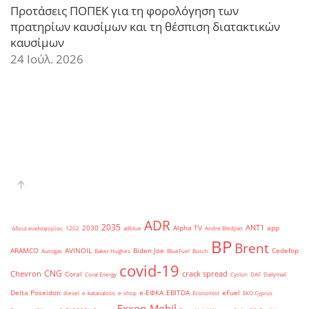
Προτάσεις ΠΟΠΕΚ για τη φορολόγηση των
πρατηρίων καυσίμων και τη θέσπιση διατακτικών
καυσίμων
24 Ιούλ. 2026
ADR
2035
ANT1
2030
Alpha TV
app
'άδεια κυκλοφορίας
1202
adblue
Andre Bledjian
BP
Brent
ARAMCO
AVINOIL
Biden Joe
Cedefop
Autogas
Baker Hughes
BlueFuel
Bosch
covid-19
CNG
Chevron
crack spread
Coral
Coral Energy
Cyclon
DAF
Dailymail
Delta Poseidon
e-ΕΦΚΑ
EBITDA
eFuel
diesel
e-katanalotis
e-shop
Economist
EKO Cyprus
Exxon-Mobil