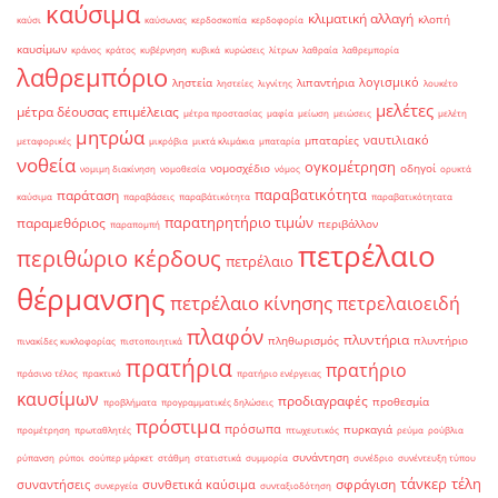
καύσιμα
κλιματική αλλαγή
κλοπή
καύσι
καύσωνας
κερδοσκοπία
κερδοφορία
καυσίμων
κράνος
κράτος
κυβέρνηση
κυβικά
κυρώσεις
λίτρων
λαθραία
λαθρεμπορία
λαθρεμπόριο
λογισμικό
ληστεία
λιπαντήρια
ληστείες
λιγνίτης
λουκέτο
μελέτες
μέτρα δέουσας επιμέλειας
μέτρα προστασίας
μαφία
μείωση
μειώσεις
μελέτη
μητρώα
ναυτιλιακό
μπαταρίες
μεταφορικές
μικρόβια
μικτά κλιμάκια
μπαταρία
νοθεία
ογκομέτρηση
νομοσχέδιο
οδηγοί
νομιμη διακίνηση
νομοθεσία
νόμος
ορυκτά
παραβατικότητα
παράταση
καύσιμα
παραβάσεις
παραβάτικότητα
παραβατικότητατα
παρατηρητήριο τιμών
παραμεθόριος
περιβάλλον
παραπομπή
πετρέλαιο
περιθώριο κέρδους
πετρέλαιο
θέρμανσης
πετρέλαιο κίνησης
πετρελαιοειδή
πλαφόν
πλυντήρια
πληθωρισμός
πλυντήριο
πινακίδες κυκλοφορίας
πιστοποιητικά
πρατήρια
πρατήριο
πράσινο τέλος
πρακτικό
πρατήριο ενέργειας
καυσίμων
προδιαγραφές
προθεσμία
προβλήματα
προγραμματικές δηλώσεις
πρόστιμα
πρόσωπα
πυρκαγιά
προμέτρηση
πρωταθλητές
πτωχευτικός
ρεύμα
ρούβλια
συνάντηση
ρύπανση
ρύποι
σούπερ μάρκετ
στάθμη
στατιστικά
συμμορία
συνέδριο
συνέντευξη τύπου
τάνκερ
τέλη
σφράγιση
συναντήσεις
συνθετικά καύσιμα
συνεργεία
συνταξιοδότηση