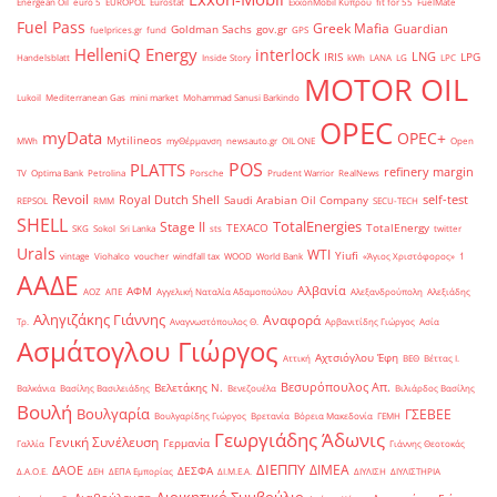
Energean Oil
euro 5
EUROPOL
Eurostat
ExxonMobil Κύπρου
fit for 55
FuelMate
Fuel Pass
Greek Mafia
Guardian
Goldman Sachs
gov.gr
fuelprices.gr
fund
GPS
HelleniQ Energy
interlock
LNG
IRIS
LPG
Handelsblatt
Inside Story
kWh
LANA
LG
LPC
MOTOR OIL
Lukoil
Mediterranean Gas
mini market
Mohammad Sanusi Barkindo
OPEC
myData
OPEC+
Mytilineos
MWh
myΘέρμανση
newsauto.gr
OIL ONE
Open
POS
PLATTS
refinery margin
TV
Optima Bank
Petrolina
Porsche
Prudent Warrior
RealNews
Revoil
Royal Dutch Shell
self-test
Saudi Arabian Oil Company
REPSOL
RMM
SECU-TECH
SHELL
TotalEnergies
Stage II
TEXACO
TotalEnergy
SKG
Sokol
Sri Lanka
sts
twitter
Urals
WTI
Yiufi
vintage
Viohalco
voucher
windfall tax
WOOD
World Bank
«Άγιος Χριστόφορος»
΄1
ΑΑΔΕ
Αλβανία
ΑΦΜ
ΑΟΖ
ΑΠΕ
Αγγελική Ναταλία Αδαμοπούλου
Αλεξανδρούπολη
Αλεξιάδης
Αληγιζάκης Γιάννης
Αναφορά
Τρ.
Αναγνωστόπουλος Θ.
Αρβανιτίδης Γιώργος
Ασία
Ασμάτογλου Γιώργος
Αχτσιόγλου Έφη
Αττική
ΒΕΘ
Βέττας Ι.
Βεσυρόπουλος Απ.
Βελετάκης Ν.
Βαλκάνια
Βασίλης Βασιλειάδης
Βενεζουέλα
Βιλιάρδος Βασίλης
Βουλή
Βουλγαρία
ΓΣΕΒΕΕ
Βουλγαρίδης Γιώργος
Βρετανία
Βόρεια Μακεδονία
ΓΕΜΗ
Γεωργιάδης Άδωνις
Γενική Συνέλευση
Γερμανία
Γαλλία
Γιάννης Θεοτοκάς
ΔΙΕΠΠΥ
ΔΙΜΕΑ
ΔΑΟΕ
ΔΕΣΦΑ
Δ.Α.Ο.Ε.
ΔΕΗ
ΔΕΠΑ Εμπορίας
ΔΙ.Μ.Ε.Α.
ΔΙΥΛΙΣΗ
ΔΙΥΛΙΣΤΗΡΙΑ