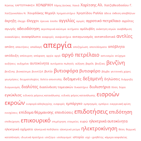
Χαρίτσης Αλ.
ΧΟΝΔΡΙΚΗ
Χατζηθεοδοσίου Γ.
Κώστας
ΧΑΡΤΟΓΡΑΦΗΣΗ
Χάρης Δούκας
Χανιά
Χουρδάκης Μιχαήλ
Χρηστίδου Ραλλία
Χατζηνικολάου Ν.
Χρηματιστήριο
άδεια
έκθεση αποβλήτων
αγγελίες
αγροτικό πετρέλαιο
έκρηξη
έλεγχοι
αγρότες
έλεγχο
έρευνα
έσοδα
αγορές
αδειοδότηση
αγωγός
αμόλυβδη
αεροπορικά καύσιμα
αιτήματα
ανάκτηση ατμών
αναβάθμιση
αντλίες
ανασφάλιστα
ανταγωνισμός
ανταποδοτικά
ανακαλύψεις
αναφορές
αναψυκτήρια
απεργία
απόβλητα
απάτη
απαιτήσεις
απαλλαγή
αποζημίωση
αποτελέσματα
αργό πετρέλαιο
απόδειξη
απόσυρση
απόφαση
αργία
αργό
αστυνομία
ατύχημα
βενζίνη
αυτοκίνητα
αυξήσεις
αυξημένα
αυτόματοι πωλητές
αύξηση
βαρέλι
βενζίνες
βυτιοφόρα
βυτιοφόρο
βυτίο
βενζίνης
βιοκαύσιμα
βιοντίζελ
βόμβα
γειτονικές χώρες
δεξαμενή
δεξαμενές
δηλώσεις
γεωτρήσεις
δειγματοληψίες
δελτίο αποστολής
διάρρηξη
διαλύτες
διυλιστήρια
διασύνδεση ταμειακών
διαγωνισμός
δικαστήριο
δόση
δώρα
εισροών
εγκύκλιος
ειδικούς φόρους κατανάλωσης
ειδικός φόρος κατανάλωσης
εκροών
εμπάργκο
εισφορά αλληλεγγύης
εισφορές
εμπρησμός
εμπόριο
ενεργειακή κρίση
επιδοτήσεις
επιδότηση
επίδομα θέρμανσης
επενδύσεις
ενισχύσεις
επικουρικό
ηλεκτρικά αυτοκίνητα
ευρώ
επιθεώρηση
επιμέτρηση
εταιρείες
ηλεκτροκίνηση
ηλεκτρικά οχήματα
ηλεκτρικά ποδήλατα
ηλεκτρικό ρεύμα
θέση
θερμική
ιστορία
καταπόνηση
ιδιωτικά πρατήρια
ισοζύγιο
ισολογισμοί
ισχύ
ιχνηθέτης
κάμερα ασφαλείας