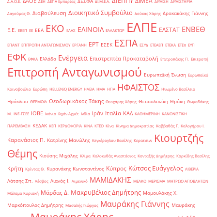
ΔΙΕΠΠΥ
ΔΙΜΕΑ
ΔΑΟΕ
ΔΕΣΦΑ
Δ.Α.Ο.Ε.
ΔΕΗ
ΔΕΠΑ Εμπορίας
ΔΙ.Μ.Ε.Α.
ΔΙΥΛΙΣΗ
ΔΙΥΛΙΣΤΗΡΙΑ
Διοικητικό Συμβούλιο
Διαβούλευση
Δρακακάκης Γιάννης
Δαγούμας Θ.
Δούκας Χάρης
ΕΛΠΕ
ΕΚΟ
ΕΝΒΕΘ
ΕΛΙΝΟΙΛ
ΕΛΣΤΑΤ
Ε.Ε.
ΕΕΑ
ΕΒΕΠ
ΕΕ
ΕΛΑΣ
ΕΛΛΑΚΤΩΡ
ΕΣΠΑ
ΕΡΤ
ΕΣΕΚ
ΕΠΑΝΤ
ΕΠΙΤΡΟΠΗ ΑΝΤΑΓΩΝΙΣΜΟΥ
ΕΡΓΑΝΗ
ΕΣΥΔ
ΕΤΕΑΕΠ
ΕΤΕΚΑ
ΕΤΕπ
ΕΥΠ
ΕΦΚ
Ενέργεια
Επιστρεπτέα Προκαταβολή
Ελλάδα
ΕΦΚΑ
Επιτροπάκης Π.
Επιτροπή
Επιτροπή Ανταγωνισμού
Ευρωπαϊκή Ένωση
Ευρωπαϊκό
ΗΦΑΙΣΤΟΣ
Κοινοβούλιο
Ευρώπη
ΗELLENiQ ENERGY
ΗΛΕΙΑ
ΗΜΑ
ΗΠΑ
Ηνωμένο Βασίλειο
Θεοδωρικάκος Τάκης
Ηράκλειο
Θεσσαλονίκη
Θράκη
ΘΕΡΜΟΙΛ
Θεοχάρης Χάρης
Θωμαδάκης
Ιταλία
ΙΟΒΕ
Ιράν
ΚΑΔ
Μ.
ΙΝΕ-ΓΣΕΕ
Ικόνιο
Ιλχάν Αχμέτ
Ινδία
ΚΑΘΗΜΕΡΙΝΗ
ΚΑΝΟΝΙΣΤΙΚΗ
ΚΕΔΑΚ
ΠΑΡΕΜΒΑΣΗ
ΚΕΠ
ΚΕΡΔΟΦΟΡΙΑ
ΚΙΝΑ
ΚΤΕΟ
Κίνα
Κίνημα Δημοκρατίας
Καββαθάς Γ.
Καλογήρου Ι.
Κιουρτζής
Καρανάσιος Π.
Κατρίνης Μανώλης
Κεγκέρογλου Βασίλης
Κερατσίνι
Θέμης
Κιούσης Μιχάλης
Κλίμα
Κολοκυθάς Αναστάσιος
Κονταξής Δημήτρης
Κορκίδης Βασίλης
Κώτσος Ευάγγελος
Κύπρος
Κρήτη
Κυρανάκης Κωνσταντίνος
Κρίντας Θ.
ΛΙΒΕΡΙΑ
ΜΑΜΙΔΑΚΗΣ
Λάτσης Σπ.
Λιανός Ι.
Λέσβος
Λιμενικό
ΜΕΛΚΟ
ΜΕΡΙΣΜΑ
ΜΗΤΡΩΟ ΑΠΟΒΛΗΤΩΝ
Μακρυβέλιος Δημήτρης
Μάρδας Δ.
Μαμουλάκης Χ.
Μάλαμα Κυριακή
Μαυράκης Γιάννης
Μαρκόπουλος Δημήτρης
Μαυράκης
Μασαλής Γιώργος