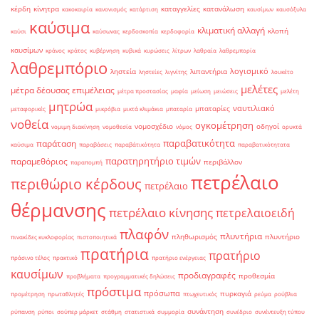
κέρδη
κίνητρα
καταγγελίες
κατανάλωση
κακοκαιρία
κανονισμός
κατάρτιση
καυσίμων
καυσόξυλα
καύσιμα
κλιματική αλλαγή
κλοπή
καύσι
καύσωνας
κερδοσκοπία
κερδοφορία
καυσίμων
κράνος
κράτος
κυβέρνηση
κυβικά
κυρώσεις
λίτρων
λαθραία
λαθρεμπορία
λαθρεμπόριο
λογισμικό
ληστεία
λιπαντήρια
ληστείες
λιγνίτης
λουκέτο
μελέτες
μέτρα δέουσας επιμέλειας
μέτρα προστασίας
μαφία
μείωση
μειώσεις
μελέτη
μητρώα
ναυτιλιακό
μπαταρίες
μεταφορικές
μικρόβια
μικτά κλιμάκια
μπαταρία
νοθεία
ογκομέτρηση
νομοσχέδιο
οδηγοί
νομιμη διακίνηση
νομοθεσία
νόμος
ορυκτά
παραβατικότητα
παράταση
καύσιμα
παραβάσεις
παραβάτικότητα
παραβατικότητατα
παρατηρητήριο τιμών
παραμεθόριος
περιβάλλον
παραπομπή
πετρέλαιο
περιθώριο κέρδους
πετρέλαιο
θέρμανσης
πετρέλαιο κίνησης
πετρελαιοειδή
πλαφόν
πλυντήρια
πληθωρισμός
πλυντήριο
πινακίδες κυκλοφορίας
πιστοποιητικά
πρατήρια
πρατήριο
πράσινο τέλος
πρακτικό
πρατήριο ενέργειας
καυσίμων
προδιαγραφές
προθεσμία
προβλήματα
προγραμματικές δηλώσεις
πρόστιμα
πρόσωπα
πυρκαγιά
προμέτρηση
πρωταθλητές
πτωχευτικός
ρεύμα
ρούβλια
συνάντηση
ρύπανση
ρύποι
σούπερ μάρκετ
στάθμη
στατιστικά
συμμορία
συνέδριο
συνέντευξη τύπου