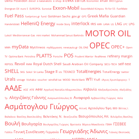
Delta Poseidon
e-ΕΦΚΑ
EBITDA
eFuel
diesel
e-katanalotis
e-shop
Economist
EKO Cyprus
Exxon-Mobil
Energean Oil
euro 5
EUROPOL
Eurostat
ExxonMobil Κύπρου
fit for 55
FuelMate
Fuel Pass
Greek Mafia
Guardian
Goldman Sachs
gov.gr
fuelprices.gr
fund
GPS
HelleniQ Energy
interlock
LNG
IRIS
LPG
Handelsblatt
Inside Story
kWh
LANA
LG
LPC
MOTOR OIL
Lukoil
Mediterranean Gas
mini market
Mohammad Sanusi Barkindo
OPEC
myData
OPEC+
Mytilineos
MWh
myΘέρμανση
newsauto.gr
OIL ONE
Open
POS
PLATTS
refinery margin
TV
Optima Bank
Petrolina
Porsche
Prudent Warrior
RealNews
Revoil
Royal Dutch Shell
self-test
Saudi Arabian Oil Company
REPSOL
RMM
SECU-TECH
SHELL
TotalEnergies
Stage II
TEXACO
TotalEnergy
SKG
Sokol
Sri Lanka
sts
twitter
Urals
WTI
Yiufi
vintage
Viohalco
voucher
windfall tax
WOOD
World Bank
«Άγιος Χριστόφορος»
΄1
ΑΑΔΕ
Αλβανία
ΑΦΜ
ΑΟΖ
ΑΠΕ
Αγγελική Ναταλία Αδαμοπούλου
Αλεξανδρούπολη
Αλεξιάδης
Αληγιζάκης Γιάννης
Αναφορά
Τρ.
Αναγνωστόπουλος Θ.
Αρβανιτίδης Γιώργος
Ασία
Ασμάτογλου Γιώργος
Αχτσιόγλου Έφη
Αττική
ΒΕΘ
Βέττας Ι.
Βεσυρόπουλος Απ.
Βελετάκης Ν.
Βαλκάνια
Βασίλης Βασιλειάδης
Βενεζουέλα
Βιλιάρδος Βασίλης
Βουλή
Βουλγαρία
ΓΣΕΒΕΕ
Βουλγαρίδης Γιώργος
Βρετανία
Βόρεια Μακεδονία
ΓΕΜΗ
Γεωργιάδης Άδωνις
Γενική Συνέλευση
Γερμανία
Γαλλία
Γιάννης Θεοτοκάς