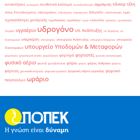
τάνκερ
τέλη
σφράγιση
συναντήσεις
συνθετικά καύσιμα
συνεργεία
συνταξιοδότηση
τελωνείο
τέλος Επιτηδεύματος
ταξινομήσεις
τιμές
ταξινόμηση
τεκμηρίωση
τηλεδιάσκεψη
τιμοκατάλογοι χονδρικής
τιμολόγηση
τιμολόγιο
τολουόλη
τιμών
τράπεζες
τροπολογία
υδρογόνο
υγραέριο
υπ. Ανάπτυξης
τσιγάρο
υπ. Εργασίας
υπ.
υπερκέρδη
υπουργείο Ανάπτυξης
υπουργείο
Οικονομικών
υποτροφίες
υπουργείο Ενέργειας
υπουργείο Υποδομών & Μεταφορών
Οικονομικών
φορτιστές
φορτηγά
φορολογία
φορολογικά έσοδα
φορολόγηση
φυσικές καταστροφές
φυσικό αέριο
φόροι
φωτιά
φόρος άνθρακα
φωτοβολταϊκά
φόρος
φόρους
φόρτιση
ψηφιακό
ψηφιακή κάρτα εργασίας
χρονοκαθυστέρηση
ψηφιακά εργαλεία
ωράριο
πελατολόγιο