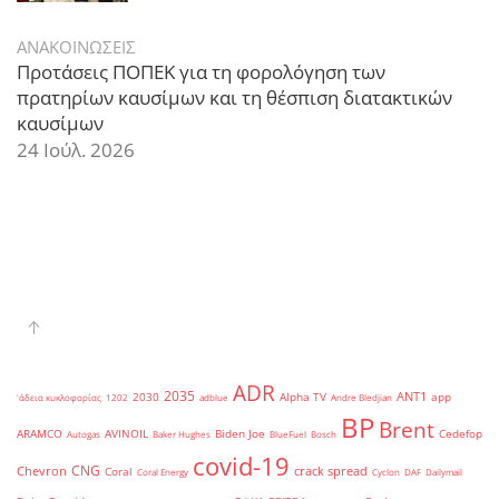
ΑΝΑΚΟΙΝΩΣΕΙΣ
Προτάσεις ΠΟΠΕΚ για τη φορολόγηση των
πρατηρίων καυσίμων και τη θέσπιση διατακτικών
καυσίμων
24 Ιούλ. 2026
ADR
2035
ANT1
2030
Alpha TV
app
'άδεια κυκλοφορίας
1202
adblue
Andre Bledjian
BP
Brent
ARAMCO
AVINOIL
Biden Joe
Cedefop
Autogas
Baker Hughes
BlueFuel
Bosch
covid-19
CNG
Chevron
crack spread
Coral
Coral Energy
Cyclon
DAF
Dailymail