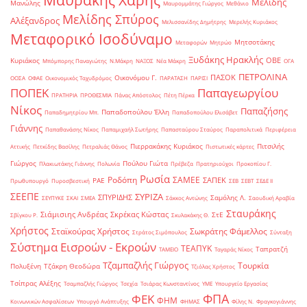
Μαυράκης Χάρης
Μελίδης
Μανώλης
Μαυρομμάτης Γιώργος
Μεθάνιο
Μελίδης Σπύρος
Αλέξανδρος
Μελισσανίδης Δημήτρης
Μερελής Κυριάκος
Μεταφορικό Ισοδύναμο
Μητσοτάκης
Μεταφορών
Μητρώο
Ξυδάκης Ηρακλής
ΟΒΕ
Κυριάκος
Μπόμπορης Παναγιώτης
Ν.Μάκρη
ΝΑΞΟΣ
Νέα Μάκρη
ΟΓΑ
ΠΕΤΡΟΛΙΝΑ
ΠΑΣΟΚ
Οικονόμου Γ.
ΟΟΣΑ
ΟΦΑΕ
Οικονομικός Ταχυδρόμος
ΠΑΡΑΤΑΣΗ
ΠΑΡΙΣΙ
ΠΟΠΕΚ
Παπαγεωργίου
ΠΡΑΤΗΡΙΑ
ΠΡΟΘΕΣΜΙΑ
Πάνας Απόστολος
Πέτη Πέρκα
Νίκος
Παπαζήσης
Παπαδοπούλου Έλλη
Παπαδημητρίου Μπ.
Παπαδοπούλου Ελισάβετ
Γιάννης
Παπαθανάσης Νίκος
Παπαμιχαήλ Σωτήρης
Παπασταύρου Σταύρος
Παραπολιτικά
Περιφέρεια
Πιερρακάκης Κυριάκος
Πιτσιλής
Αττικής
Πετκίδης Βασίλης
Πετραλιάς Θάνος
Πιστωτικές κάρτες
Γιώργος
Πούλου Γιώτα
Πλακιωτάκης Γιάννης
Πολωνία
Πρέβεζα
Πρατηριούχοι
Προκοπίου Γ.
Ρωσία
Ροδόπη
ΣΑΜΕΕ
ΣΑΠΕΚ
ΡΑΕ
Πρωθυπουργό
Πυροσβεστική
ΣΕΒ
ΣΕΒΤ
ΣΕΔΕ ΙΙ
ΣΕΕΠΕ
ΣΥΡΙΖΑ
ΣΠΥΡΙΔΗΣ
Σαμόλης Λ.
ΣΕΥΠΥΚΕ
ΣΚΑΙ
ΣΜΕΑ
Σάκκος Αντώνης
Σαουδική Αραβία
Σταυράκης
Σιάμισιης Ανδρέας
Σκρέκας Κώστας
ΣτΕ
Σβίγκου Ρ.
Σκυλακάκης Θ.
Χρήστος
Σταϊκούρας Χρήστος
Σωκράτης Φάμελλος
Στράτος Σιμόπουλος
Σύνταξη
Σύστημα Εισροών - Εκροών
ΤΕΑΠΥΚ
Ταπρατζή
ΤΑΜΕΙΟ
Ταγαράς Νίκος
Τζαμπαζλής Γιώργος
Τουρκία
Πολυξένη
Τζάκρη Θεοδώρα
Τζιόλας Χρήστος
Τσίπρας Αλέξης
Τσαμπαζλής Γιώργος
Τσεχία
Τσιάρας Κωνσταντίνος
ΥΜΕ
Υπουργείο Εργασίας
ΦΠΑ
ΦΕΚ
ΦΗΜ
Κοινωνικών Ασφαλίσεων
Υπουργό Ανάπτυξης
ΦΗΜΑΣ
Φίλης Ν.
Φραγκογιάννης